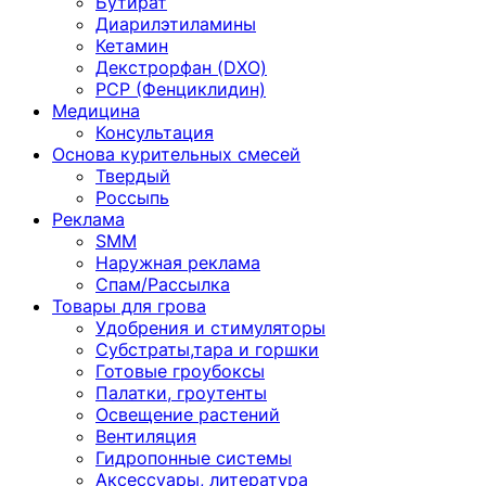
Бутират
Диарилэтиламины
Кетамин
Декстрорфан (DXO)
PCP (Фенциклидин)
Медицина
Консультация
Основа курительных смесей
Твердый
Россыпь
Реклама
SMM
Наружная реклама
Спам/Рассылка
Товары для грова
Удобрения и стимуляторы
Субстраты,тара и горшки
Готовые гроубоксы
Палатки, гроутенты
Освещение растений
Вентиляция
Гидропонные системы
Аксессуары, литература