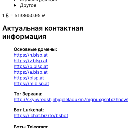
Другoе
1 ₿ = 5138650.95 ₽
Актуальная контактная
информация
Основные домены:
https://n.blsp.at
https://v.blsp.at
https://b.blsp.at
https://a.blsp.at
https://blsp.at
https://m.blsp.at
Tor
Зеркала
:
http://skyiwredshjnhjgeleladu7m7mgpuxgsnfxzhncw
Бот Lurkchat:
https://lchat.biz/to/bsbot
Боты Telegram: