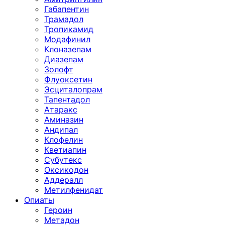
Габапентин
Трамадол
Тропикамид
Модафинил
Клоназепам
Диазепам
Золофт
Флуоксетин
Эсциталопрам
Тапентадол
Атаракс
Аминазин
Андипал
Клофелин
Кветиапин
Субутекс
Оксикодон
Аддералл
Метилфенидат
Опиаты
Героин
Метадон