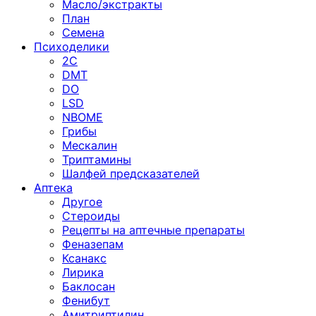
Масло/экстракты
План
Семена
Психоделики
2C
DMT
DO
LSD
NBOME
Грибы
Мескалин
Триптамины
Шалфей предсказателей
Аптека
Другое
Стероиды
Рецепты на аптечные препараты
Феназепам
Ксанакс
Лирика
Баклосан
Фенибут
Амитриптилин