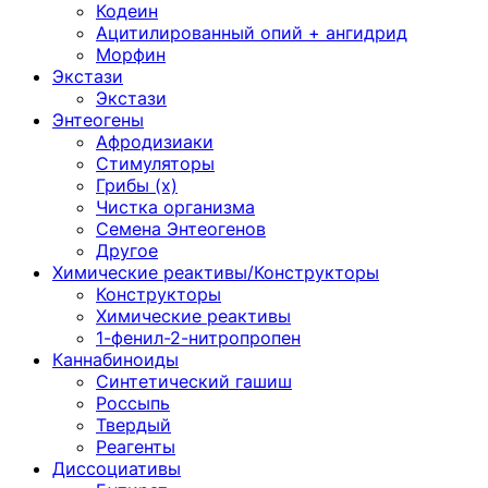
Кодеин
Ацитилированный опий + ангидрид
Морфин
Экстази
Экстази
Энтеогены
Афродизиаки
Стимуляторы
Грибы (х)
Чистка организма
Семена Энтеогенов
Другое
Химические реактивы/Конструкторы
Конструкторы
Химические реактивы
1-фенил-2-нитропропен
Каннабиноиды
Синтетический гашиш
Россыпь
Твердый
Реагенты
Диссоциативы