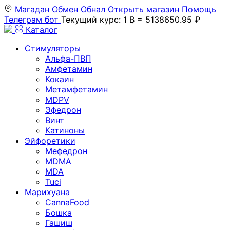
Магадан
Обмен
Обнал
Открыть магазин
Помощь
Телеграм бот
Текущий курс: 1 ₿ = 5138650.95 ₽
Каталог
Стимуляторы
Альфа-ПВП
Амфетамин
Кокаин
Метамфетамин
MDPV
Эфедрон
Винт
Катиноны
Эйфоретики
Мефедрон
MDMA
MDA
Tuci
Марихуана
CannaFood
Бошка
Гашиш