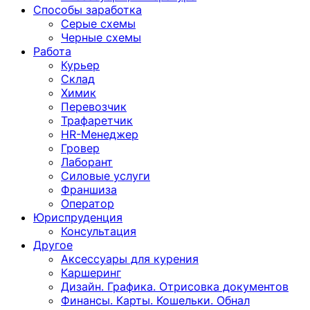
Способы заработка
Серые схемы
Черные схемы
Работа
Курьер
Склад
Химик
Перевозчик
Трафаретчик
HR-Менеджер
Гровер
Лаборант
Силовые услуги
Франшиза
Оператор
Юриспруденция
Консультация
Другoе
Аксессуары для курения
Каршеринг
Дизайн. Графика. Отрисовка документов
Финансы. Карты. Кошельки. Обнал