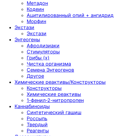
Метадон
Кодеин
Ацитилированный опий + ангидрид
Морфин
Экстази
Экстази
Энтеогены
Афродизиаки
Стимуляторы
Грибы (х)
Чистка организма
Семена Энтеогенов
Другое
Химические реактивы/Конструкторы
Конструкторы
Химические реактивы
1-фенил-2-нитропропен
Каннабиноиды
Синтетический гашиш
Россыпь
Твердый
Реагенты