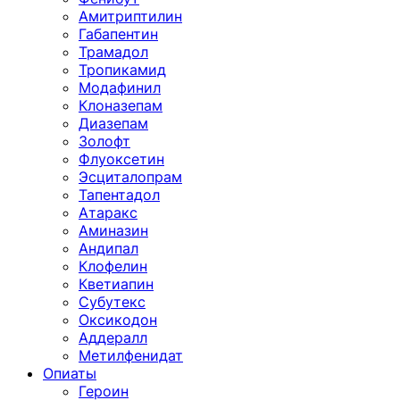
Амитриптилин
Габапентин
Трамадол
Тропикамид
Модафинил
Клоназепам
Диазепам
Золофт
Флуоксетин
Эсциталопрам
Тапентадол
Атаракс
Аминазин
Андипал
Клофелин
Кветиапин
Субутекс
Оксикодон
Аддералл
Метилфенидат
Опиаты
Героин