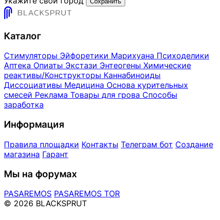
Укажите свой город
Сохранить
Каталог
Стимуляторы
Эйфоретики
Марихуана
Психоделики
Аптека
Опиаты
Экстази
Энтеогены
Химические
реактивы/Конструкторы
Каннабиноиды
Диссоциативы
Медицина
Основа курительных
смесей
Реклама
Товары для грова
Способы
заработка
Информация
Правила площадки
Контакты
Телеграм бот
Создание
магазина
Гарант
Мы на форумах
PASAREMOS
PASAREMOS TOR
© 2026 BLACKSPRUT