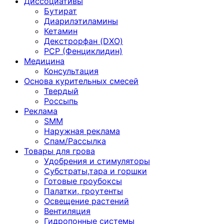
Диссоциативы
Бутират
Диарилэтиламины
Кетамин
Декстрорфан (DXO)
PCP (Фенциклидин)
Медицина
Консультация
Основа курительных смесей
Твердый
Россыпь
Реклама
SMM
Наружная реклама
Спам/Рассылка
Товары для грова
Удобрения и стимуляторы
Субстраты,тара и горшки
Готовые гроубоксы
Палатки, гроутенты
Освещение растений
Вентиляция
Гидропонные системы