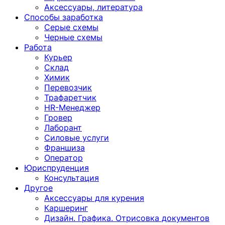
Аксессуары, литература
Способы заработка
Серые схемы
Черные схемы
Работа
Курьер
Склад
Химик
Перевозчик
Трафаретчик
HR-Менеджер
Гровер
Лаборант
Силовые услуги
Франшиза
Оператор
Юриспруденция
Консультация
Другoе
Аксессуары для курения
Каршеринг
Дизайн. Графика. Отрисовка документов