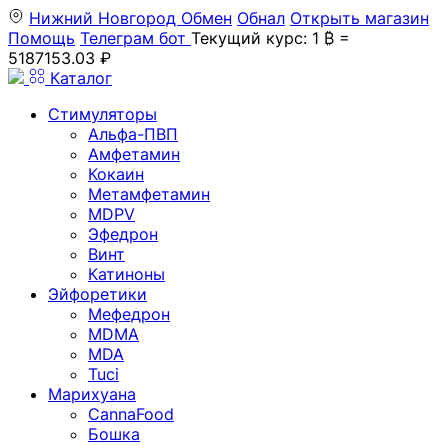
Нижний Новгород
Обмен
Обнал
Открыть магазин
Помощь
Телеграм бот
Текущий курс: 1 ₿ =
5187153.03 ₽
Каталог
Стимуляторы
Альфа-ПВП
Амфетамин
Кокаин
Метамфетамин
MDPV
Эфедрон
Винт
Катиноны
Эйфоретики
Мефедрон
MDMA
MDA
Tuci
Марихуана
CannaFood
Бошка