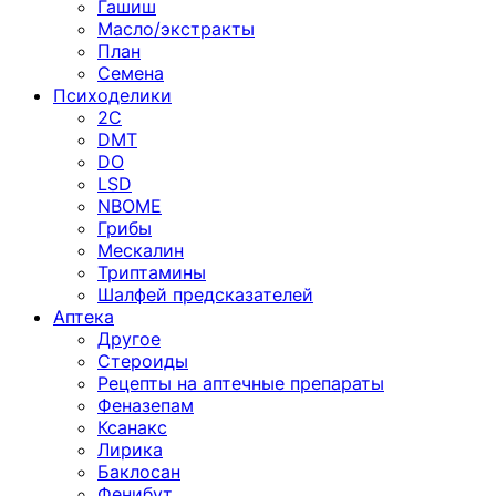
Гашиш
Масло/экстракты
План
Семена
Психоделики
2C
DMT
DO
LSD
NBOME
Грибы
Мескалин
Триптамины
Шалфей предсказателей
Аптека
Другое
Стероиды
Рецепты на аптечные препараты
Феназепам
Ксанакс
Лирика
Баклосан
Фенибут