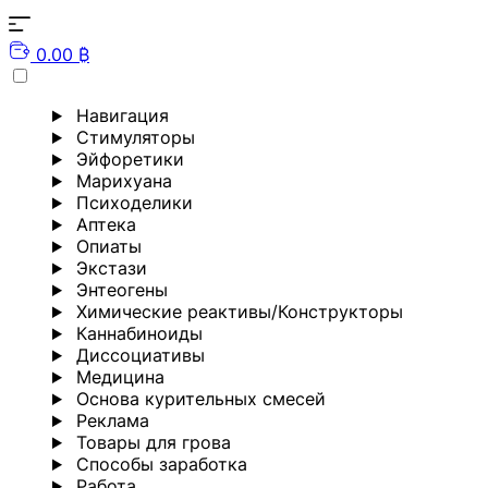
0.00 ₿
Навигация
Стимуляторы
Эйфоретики
Марихуана
Психоделики
Аптека
Опиаты
Экстази
Энтеогены
Химические реактивы/Конструкторы
Каннабиноиды
Диссоциативы
Медицина
Основа курительных смесей
Реклама
Товары для грова
Способы заработка
Работа