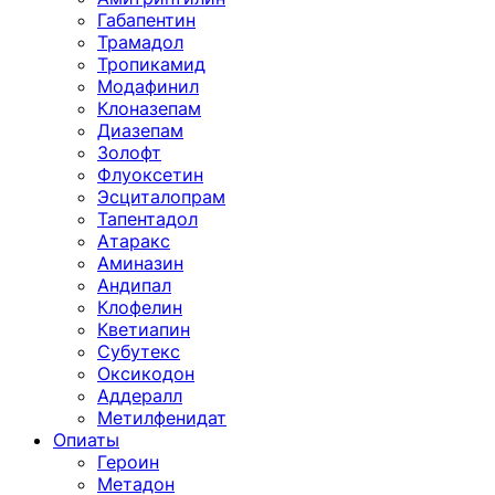
Габапентин
Трамадол
Тропикамид
Модафинил
Клоназепам
Диазепам
Золофт
Флуоксетин
Эсциталопрам
Тапентадол
Атаракс
Аминазин
Андипал
Клофелин
Кветиапин
Субутекс
Оксикодон
Аддералл
Метилфенидат
Опиаты
Героин
Метадон