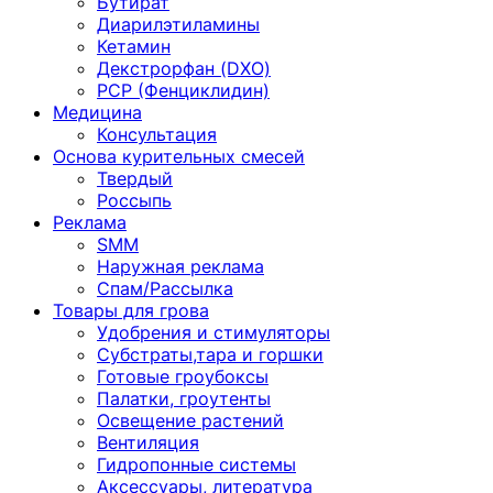
Бутират
Диарилэтиламины
Кетамин
Декстрорфан (DXO)
PCP (Фенциклидин)
Медицина
Консультация
Основа курительных смесей
Твердый
Россыпь
Реклама
SMM
Наружная реклама
Спам/Рассылка
Товары для грова
Удобрения и стимуляторы
Субстраты,тара и горшки
Готовые гроубоксы
Палатки, гроутенты
Освещение растений
Вентиляция
Гидропонные системы
Аксессуары, литература