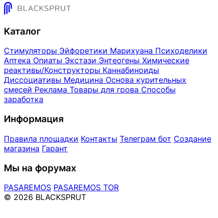
Каталог
Стимуляторы
Эйфоретики
Марихуана
Психоделики
Аптека
Опиаты
Экстази
Энтеогены
Химические
реактивы/Конструкторы
Каннабиноиды
Диссоциативы
Медицина
Основа курительных
смесей
Реклама
Товары для грова
Способы
заработка
Информация
Правила площадки
Контакты
Телеграм бот
Создание
магазина
Гарант
Мы на форумах
PASAREMOS
PASAREMOS TOR
© 2026 BLACKSPRUT