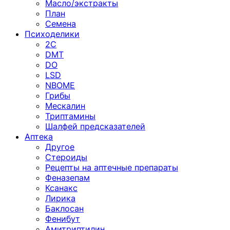
Масло/экстракты
План
Семена
Психоделики
2C
DMT
DO
LSD
NBOME
Грибы
Мескалин
Триптамины
Шалфей предсказателей
Аптека
Другое
Стероиды
Рецепты на аптечные препараты
Феназепам
Ксанакс
Лирика
Баклосан
Фенибут
Амитриптилин