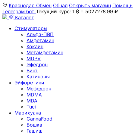
Краснодар
Обмен
Обнал
Открыть магазин
Помощь
Телеграм бот
Текущий курс: 1 ₿ = 5027278.99 ₽
Каталог
Стимуляторы
Альфа-ПВП
Амфетамин
Кокаин
Метамфетамин
MDPV
Эфедрон
Винт
Катиноны
Эйфоретики
Мефедрон
MDMA
MDA
Tuci
Марихуана
CannaFood
Бошка
Гашиш