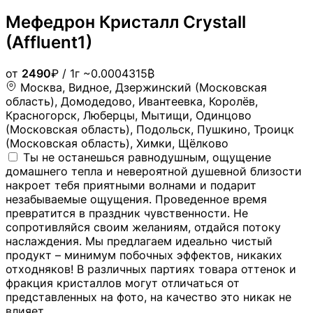
Мефедрон Кристалл Crystall
(Affluent1)
от
2490
₽
/ 1г
~0.0004315₿
Москва, Видное, Дзержинский (Московская
область), Домодедово, Ивантеевка, Королёв,
Красногорск, Люберцы, Мытищи, Одинцово
(Московская область), Подольск, Пушкино, Троицк
(Московская область), Химки, Щёлково
Ты не останешься равнодушным, ощущение
домашнего тепла и невероятной душевной близости
накроет тебя приятными волнами и подарит
незабываемые ощущения. Проведенное время
превратится в праздник чувственности. Не
сопротивляйся своим желаниям, отдайся потоку
наслаждения. Мы предлагаем идеально чистый
продукт – минимум побочных эффектов, никаких
отходняков! В различных партиях товара оттенок и
фракция кристаллов могут отличаться от
представленных на фото, на качество это никак не
влияет.