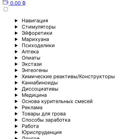
0.00 ₿
Навигация
Стимуляторы
Эйфоретики
Марихуана
Психоделики
Аптека
Опиаты
Экстази
Энтеогены
Химические реактивы/Конструкторы
Каннабиноиды
Диссоциативы
Медицина
Основа курительных смесей
Реклама
Товары для грова
Способы заработка
Работа
Юриспруденция
Другoе