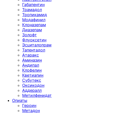
Габапентин
Трамадол
Тропикамид
Модафинил
Клоназепам
Диазепам
Золофт
Флуоксетин
Эсциталопрам
Тапентадол
Атаракс
Аминазин
Андипал
Клофелин
Кветиапин
Субутекс
Оксикодон
Аддералл
Метилфенидат
Опиаты
Героин
Метадон