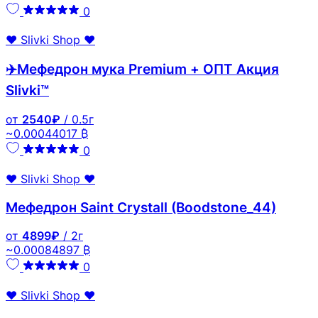
0
❤️ Slivki Shop ❤️
✈️Мефедрон мука Premium + ОПТ Акция
Slivki™
от
2540₽
/ 0.5г
~0.00044017 ₿
0
❤️ Slivki Shop ❤️
Мефедрон Saint Crystall (Boodstone_44)
от
4899₽
/ 2г
~0.00084897 ₿
0
❤️ Slivki Shop ❤️