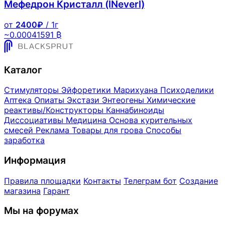
Мефедрон Кристалл (lNeverl)
от
2400₽
/ 1г
~0.00041591 ₿
Каталог
Стимуляторы
Эйфоретики
Марихуана
Психоделики
Аптека
Опиаты
Экстази
Энтеогены
Химические
реактивы/Конструкторы
Каннабиноиды
Диссоциативы
Медицина
Основа курительных
смесей
Реклама
Товары для грова
Способы
заработка
Информация
Правила площадки
Контакты
Телеграм бот
Создание
магазина
Гарант
Мы на форумах