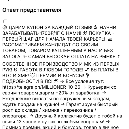
Ответ представителя
😘 ДАРИМ КУПОН ЗА КАЖДЫЙ ОТЗЫВ! 🍇 НАЧНИ
ЗАРАБАТЫВАТЬ 1700₽/1Г С НАМИ! 🌈 ПОКУПКА -
ПЕРВЫЙ ШАГ ДЛЯ НАЧАЛА ТВОЕЙ КАРЬЕРЫ! 🙏
РАССМАТРИВАЕМ КАНДИДАТ СО СВОИМ
ТОВАРОМ, ТОВАРОМ КУПЛЕННЫМ У НАС И БЕЗ
ЗАЛОГА! ✨ САМАЯ ВЫСОКАЯ ОПЛАТА НА РЫНКЕ! ❗
СОБСТВЕННОЕ ПРОИЗВОДСТВО И МК ИЗ ПЕРВЫХ
РУК! 🤘 РАБОТА В ЛЮБОМ ГОРОДЕ! 💕 ВЫПЛАТЫ В
BTC И XMR! 💥 ПРЕМИИ И БОНУСЫ! 💐
ПОДРОБНОСТИ В ЛС! 💭 → Все условия тут:
https://telegra.ph/MILLIONER-10-26 → Курьерам со
своим товаром дарим +20% от заработка! →
Ежедневные выплаты по загруженным кладам,
ждать продаж не нужно! → Гарантируем быстрый
рост до склада / химика / перевозчика /
оператора! → Дружный коллектив будет с тобой на
связи 12 часов в сутки по любым вопросам! →
Помимо премий, акций и бонусов, товар в личное