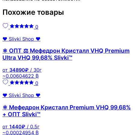
Похожие товары
0
❤️ Slivki Shop ❤️
⚛️ ОПТ ⚖ Мефедрон Кристалл VHQ Premium
Ultra VHQ 99,68% Slivki™
от
34890₽
/ 30г
~0.00604622 ₿
0
❤️ Slivki Shop ❤️
⚛️ Мефедрон Кристалл Premium VHQ 99,68%
+ ОПТ Slivki™
от
1440₽
/ 0.5г
~0.00024954 ₿