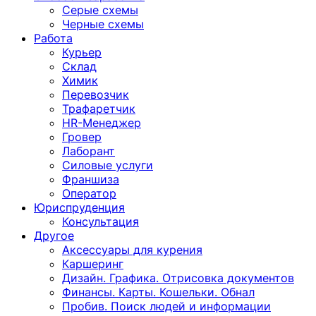
Серые схемы
Черные схемы
Работа
Курьер
Склад
Химик
Перевозчик
Трафаретчик
HR-Менеджер
Гровер
Лаборант
Силовые услуги
Франшиза
Оператор
Юриспруденция
Консультация
Другoе
Аксессуары для курения
Каршеринг
Дизайн. Графика. Отрисовка документов
Финансы. Карты. Кошельки. Обнал
Пробив. Поиск людей и информации