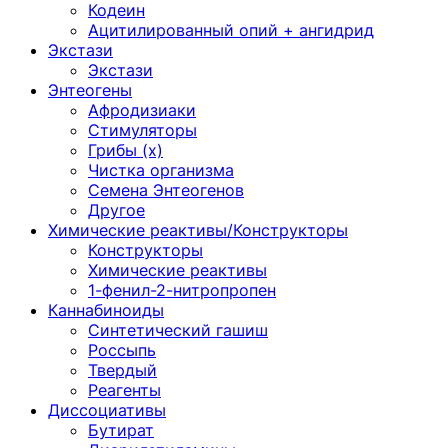
Кодеин
Ацитилированный опий + ангидрид
Экстази
Экстази
Энтеогены
Афродизиаки
Стимуляторы
Грибы (х)
Чистка организма
Семена Энтеогенов
Другое
Химические реактивы/Конструкторы
Конструкторы
Химические реактивы
1-фенил-2-нитропропен
Каннабиноиды
Синтетический гашиш
Россыпь
Твердый
Реагенты
Диссоциативы
Бутират