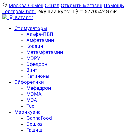
Москва
Обмен
Обнал
Открыть магазин
Помощь
Телеграм бот
Текущий курс: 1 ₿ = 5770542.97 ₽
Каталог
Стимуляторы
Альфа-ПВП
Амфетамин
Кокаин
Метамфетамин
MDPV
Эфедрон
Винт
Катиноны
Эйфоретики
Мефедрон
MDMA
MDA
Tuci
Марихуана
CannaFood
Бошка
Гашиш