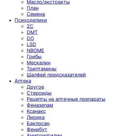
Масло/экстракты
План
Семена
Психоделики
2C
DMT
DO
LSD
NBOME
Грибы
Мескалин
Триптамины
Шалфей предсказателей
Аптека
Другое
Стероиды
Рецепты на аптечные препараты
Феназепам
Ксанакс
Лирика
Баклосан
Фенибут
Амитриптилин