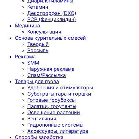
Диарилэтиламины
Кетамин
Декстрорфан (DXO)
PCP (Фенциклидин)
Медицина
Консультация
Основа курительных смесей
Твердый
Россыпь
Реклама
SMM
Наружная реклама
Спам/Рассылка
Товары для грова
Удобрения и стимуляторы
Субстраты,тара и горшки
Готовые гроубоксы
Палатки, гроутенты
Освещение растений
Вентиляция
Гидропонные системы
Аксессуары, литература
Способы заработка