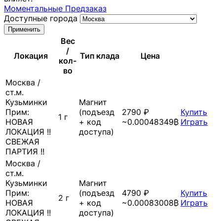
Моментальные
Предзаказ
Доступные города
Применить
Вес
/
Локация
Тип клада
Цена
кол-
во
Москва
/
ст.м.
Кузьминки
Магнит
Прим:
(подъезд
2790 ₽
Купить
1 г
НОВАЯ
+ код
~0.00048349₿
Играть
ЛОКАЦИЯ !!
доступа)
СВЕЖАЯ
ПАРТИЯ !!
Москва
/
ст.м.
Кузьминки
Магнит
Прим:
(подъезд
4790 ₽
Купить
2 г
НОВАЯ
+ код
~0.00083008₿
Играть
ЛОКАЦИЯ !!
доступа)