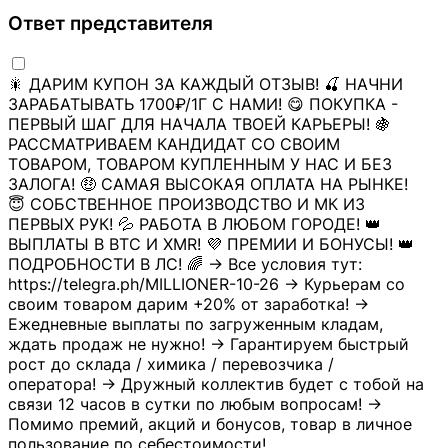
Ответ представителя
🎇 ДАРИМ КУПОН ЗА КАЖДЫЙ ОТЗЫВ! 🍒 НАЧНИ
ЗАРАБАТЫВАТЬ 1700₽/1Г С НАМИ! 😋 ПОКУПКА -
ПЕРВЫЙ ШАГ ДЛЯ НАЧАЛА ТВОЕЙ КАРЬЕРЫ! 🍇
РАССМАТРИВАЕМ КАНДИДАТ СО СВОИМ
ТОВАРОМ, ТОВАРОМ КУПЛЕННЫМ У НАС И БЕЗ
ЗАЛОГА! 🤑 САМАЯ ВЫСОКАЯ ОПЛАТА НА РЫНКЕ!
😇 СОБСТВЕННОЕ ПРОИЗВОДСТВО И МК ИЗ
ПЕРВЫХ РУК! 💦 РАБОТА В ЛЮБОМ ГОРОДЕ! 👑
ВЫПЛАТЫ В BTC И XMR! 💜 ПРЕМИИ И БОНУСЫ! 👑
ПОДРОБНОСТИ В ЛС! 🌈 → Все условия тут:
https://telegra.ph/MILLIONER-10-26 → Курьерам со
своим товаром дарим +20% от заработка! →
Ежедневные выплаты по загруженным кладам,
ждать продаж не нужно! → Гарантируем быстрый
рост до склада / химика / перевозчика /
оператора! → Дружный коллектив будет с тобой на
связи 12 часов в сутки по любым вопросам! →
Помимо премий, акций и бонусов, товар в личное
пользование по себестоимости!