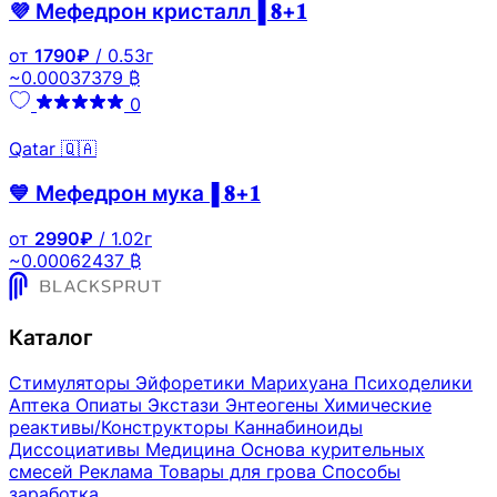
Прим:
Ул.
Тайник
💜 Мефедрон кристалл▐ 𝟖+𝟏
г
~0.00202348₿
Игра
Шайхзады Бабича
Нижний Новгород
от
1790₽
/ 0.53г
/
Советский
Земляной
13490 ₽
Купи
~0.00037379 ₿
10 г
Прим:
Свежая
прикоп
~0.002817₿
Игра
0
партия ☘️
Qatar 🇶🇦
Нижний Новгород
/
Советский
💙 Мефедрон мука▐ 𝟖+𝟏
Прим:
Земляной
13490 ₽
Купи
10 г
Щёлоковский
прикоп
~0.002817₿
Игра
от
2990₽
/ 1.02г
хутор | Свежая
~0.00062437 ₿
партия ☘️
Уфа
/
Октябрьский
Земляной
15790 ₽
Прим:
ТЦ
10 г
Купи
прикоп
~0.00329728₿
Каталог
Ильинский
Уфа
/
Октябрьский
Земляной
15790 ₽
Стимуляторы
Эйфоретики
Марихуана
Психоделики
Прим:
мкр.
10 г
Купи
прикоп
~0.00329728₿
Аптека
Опиаты
Экстази
Энтеогены
Химические
Республика
реактивы/Конструкторы
Каннабиноиды
Уфа
/
Октябрьский
Диссоциативы
Медицина
Основа курительных
Земляной
15790 ₽
Прим:
Ул.
10 г
Купи
смесей
Реклама
Товары для грова
Способы
прикоп
~0.00329728₿
Кольская
заработка