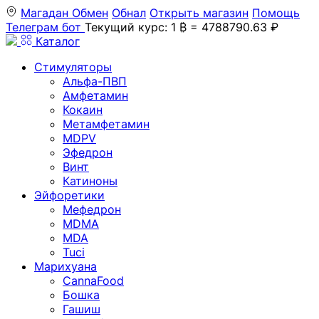
Магадан
Обмен
Обнал
Открыть магазин
Помощь
Телеграм бот
Текущий курс: 1 ₿ = 4788790.63 ₽
Каталог
Стимуляторы
Альфа-ПВП
Амфетамин
Кокаин
Метамфетамин
MDPV
Эфедрон
Винт
Катиноны
Эйфоретики
Мефедрон
MDMA
MDA
Tuci
Марихуана
CannaFood
Бошка
Гашиш