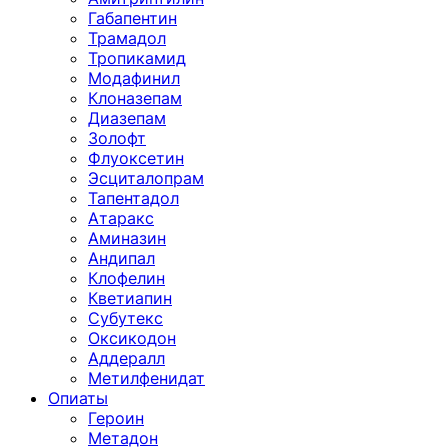
Габапентин
Трамадол
Тропикамид
Модафинил
Клоназепам
Диазепам
Золофт
Флуоксетин
Эсциталопрам
Тапентадол
Атаракс
Аминазин
Андипал
Клофелин
Кветиапин
Субутекс
Оксикодон
Аддералл
Метилфенидат
Опиаты
Героин
Метадон