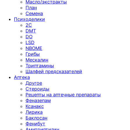
Масло/экстракты
План
Семена
Психоделики
2C
DMT
DO
LSD
NBOME
Грибы
Мескалин
Триптамины
Шалфей предсказателей
Аптека
Другое
Стероиды
Рецепты на аптечные препараты
Феназепам
Ксанакс
Лирика
Баклосан
Фенибут
Амитриптилин