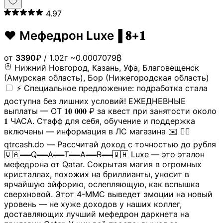
4.97
❤️ Мефедрон Luxe▐ 𝟖+𝟏
от
3390
₽
/ 1.02г
~0.0007079₿
Нижний Новгород, Казань, Уфа, Благовещенск
(Амурская область), Бор (Нижегородская область)
⚡️ Специальное предложение: подработка стала
доступна без лишних условий! ЕЖЕДНЕВНЫЕ
выплаты — ОТ 𝟏𝟎 𝟎𝟎𝟎 ₽ за квест при занятости около
𝟏 ЧАСА. Стафф для себя, обучение и поддержка
включены — информация в ЛС магазина ✉️ 👉🏻
qtrcash.do — Рассчитай доход с точностью до рубля
🇶🇦══Q══A══T══A══R══🇶🇦 Luxe — это эталон
мефедрона от Qatar. Сокрытая магия в огромных
кристаллах, похожих на бриллианты, уносит в
ярчайшую эйфорию, ослепляющую, как вспышка
сверхновой. Этот 4-MMC выведет эмоции на новый
уровень — не хуже доходов у наших коллег,
доставляющих лучший мефедрон даркнета на