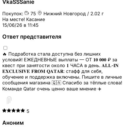
VkaSSSanie
2.02
Камень -
5390 ₽
Купи
/
Приокский
г
тайник
~0.00112555₿
Игра
Прим:
Кащенко
Покупок:
75
Нижний Новгород / 2.02 г
Нижний Новгород
На месте! Касание
/
Приокский
2.02
Камень -
5390 ₽
Купи
15/06/26 в 11:45
Прим:
СНТ 40 лет
г
тайник
~0.00112555₿
Игра
победы
Ответ представителя
Нижний Новгород
/
Приокский
2.02
Камень -
5390 ₽
Купи
Прим:
ТЦ
г
тайник
~0.00112555₿
Игра
🔥 Подработка стала доступна без лишних
Гагаринский
условий! ЕЖЕДНЕВНЫЕ выплаты — ОТ 𝟏𝟎 𝟎𝟎𝟎 ₽ за
квест при занятости около 𝟏 ЧАСА в день. 𝐀𝐋𝐋-𝐈𝐍
Нижний Новгород
𝐄𝐗𝐂𝐋𝐔𝐒𝐈𝐕𝐄 𝐅𝐑𝐎𝐌 𝐐𝐀𝐓𝐀𝐑: стафф для себя,
/
Приокский
2.02
Камень -
5390 ₽
Купи
обучение и поддержка включены. Пишите в личные
Прим:
ул. Маршала
г
тайник
~0.00112555₿
Игра
сообщения магазина 🇶🇦 Спасибо за тёплые слова!
Голованова
Команде Qatar очень ценно ваше мнение ✈️
Уфа
/
Советский
Земляной
7490 ₽
Купи
Прим:
Ул.
3 г
прикоп
~0.00156407₿
Игра
Пархоменко
Уфа
/
Советский
5
3.02
7690 ₽
Купи
Прим:
Красинский
Тайник
г
~0.00160583₿
Игра
рынок
Аноним
Уфа
/
Советский
3.02
7690 ₽
Купи