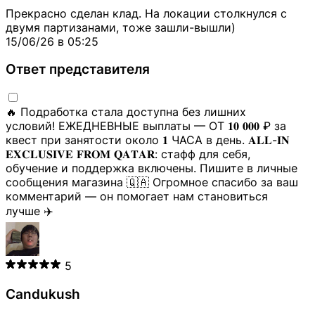
Тайник
Прим:
порт Уфа
г
~0.00160583₿
Игра
Прекрасно сделан клад. На локации столкнулся с
3.02
7690 ₽
Купи
двумя партизанами, тоже зашли-вышли)
Уфа
/
Советский
Тайник
г
~0.00160583₿
Игра
15/06/26 в 05:25
Уфа
/
Советский
3.02
7690 ₽
Купи
Ответ представителя
Прим:
парк им.
Тайник
г
~0.00160583₿
Игра
Ивана Якутова
Уфа
/
Советский
3.02
7690 ₽
Купи
🔥 Подработка стала доступна без лишних
Прим:
Ул. Большая
Тайник
г
~0.00160583₿
Игра
условий! ЕЖЕДНЕВНЫЕ выплаты — ОТ 𝟏𝟎 𝟎𝟎𝟎 ₽ за
Шерстомойная
квест при занятости около 𝟏 ЧАСА в день. 𝐀𝐋𝐋-𝐈𝐍
Нижний Новгород
𝐄𝐗𝐂𝐋𝐔𝐒𝐈𝐕𝐄 𝐅𝐑𝐎𝐌 𝐐𝐀𝐓𝐀𝐑: стафф для себя,
/
Приокский
3.02
Камень -
6490 ₽
Купи
обучение и поддержка включены. Пишите в личные
Прим:
40 лет
г
тайник
~0.00135525₿
Игра
сообщения магазина 🇶🇦 Огромное спасибо за ваш
победы
комментарий — он помогает нам становиться
Уфа
/
Ленинский
Земляной
9490 ₽
Купи
лучше ✈️
5 г
Прим:
Ул. Гузакова
прикоп
~0.00198171₿
Игра
Уфа
/
Ленинский
Земляной
9490 ₽
Купи
Прим:
Ул.
5 г
прикоп
~0.00198171₿
Игра
Токарная
5
Земляной
9490 ₽
Купи
Уфа
/
Ленинский
5 г
Candukush
прикоп
~0.00198171₿
Игра
Уфа
/
Ленинский
Земляной
9490 ₽
Купи