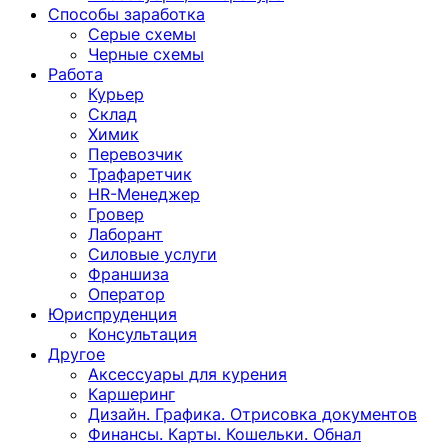
Способы заработка
Серые схемы
Черные схемы
Работа
Курьер
Склад
Химик
Перевозчик
Трафаретчик
HR-Менеджер
Гровер
Лаборант
Силовые услуги
Франшиза
Оператор
Юриспруденция
Консультация
Другoе
Аксессуары для курения
Каршеринг
Дизайн. Графика. Отрисовка документов
Финансы. Карты. Кошельки. Обнал