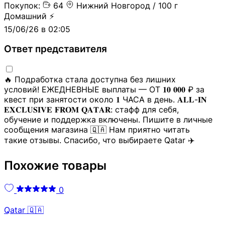
5 г
Покупок:
64
Нижний Новгород / 100 г
Прим:
ул. Вагонная
прикоп
~0.00198171₿
Игра
Домашний ⚡️
Земляной
9490 ₽
Купи
Уфа
/
Советский
5 г
15/06/26 в 02:05
прикоп
~0.00198171₿
Игра
Уфа
/
Ленинский
Земляной
9490 ₽
Купи
Ответ представителя
Прим:
мкр.
5 г
прикоп
~0.00198171₿
Игра
Нижегородка
Уфа
/
Ленинский
🔥 Подработка стала доступна без лишних
Земляной
9490 ₽
Купи
Прим:
Ул. Большая
5 г
условий! ЕЖЕДНЕВНЫЕ выплаты — ОТ 𝟏𝟎 𝟎𝟎𝟎 ₽ за
прикоп
~0.00198171₿
Игра
Шерстомойная
квест при занятости около 𝟏 ЧАСА в день. 𝐀𝐋𝐋-𝐈𝐍
Уфа
/
Ленинский
𝐄𝐗𝐂𝐋𝐔𝐒𝐈𝐕𝐄 𝐅𝐑𝐎𝐌 𝐐𝐀𝐓𝐀𝐑: стафф для себя,
Земляной
9490 ₽
Купи
Прим:
Светофор
5 г
обучение и поддержка включены. Пишите в личные
прикоп
~0.00198171₿
Игра
на М.Селикатной
сообщения магазина 🇶🇦 Нам приятно читать
5.02
9690 ₽
Купи
такие отзывы. Спасибо, что выбираете Qatar ✈️
Уфа
/
Октябрьский
Тайник
г
~0.00202348₿
Игра
Уфа
/
Октябрьский
5.02
9690 ₽
Купи
Похожие товары
Тайник
Прим:
Ул. Юности
г
~0.00202348₿
Игра
Уфа
/
Октябрьский
5.02
9690 ₽
Купи
0
Прим:
мкр.
Тайник
г
~0.00202348₿
Игра
Республика
Qatar 🇶🇦
Уфа
/
Октябрьский
5.02
9690 ₽
Купи