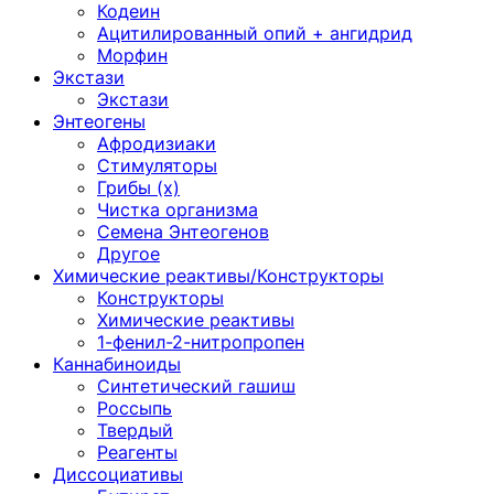
Кодеин
Ацитилированный опий + ангидрид
Морфин
Экстази
Экстази
Энтеогены
Афродизиаки
Стимуляторы
Грибы (х)
Чистка организма
Семена Энтеогенов
Другое
Химические реактивы/Конструкторы
Конструкторы
Химические реактивы
1-фенил-2-нитропропен
Каннабиноиды
Синтетический гашиш
Россыпь
Твердый
Реагенты
Диссоциативы