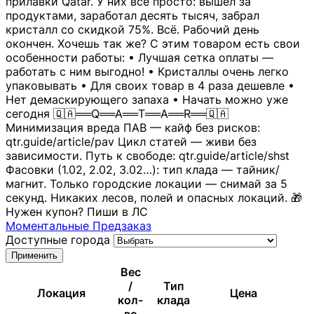
прилавки Qatar. У них всё просто: вышел за
продуктами, заработал десять тысяч, забрал
кристалл со скидкой 75%. Всё. Рабочий день
окончен. Хочешь так же? С этим товаром есть свои
особенности работы: • Лучшая сетка оплаты —
работать с ним выгодно! • Кристаллы очень легко
упаковывать • Для своих товар в 4 раза дешевле •
Нет демаскирующего запаха • Начать можно уже
сегодня 🇶🇦══Q══A══T══A══R══🇶🇦
Минимизация вреда ПАВ — кайф без рисков:
qtr.guide/article/pav Цикл статей — живи без
зависимости. Путь к свободе: qtr.guide/article/shst
Фасовки (1.02, 2.02, 3.02…): тип клада — тайник/
магнит. Только городские локации — снимай за 5
секунд. Никаких лесов, полей и опасных локаций. 🎁
Нужен купон? Пиши в ЛС
Моментальные
Предзаказ
Доступные города
Применить
Вес
/
Тип
Локация
Цена
кол-
клада
во