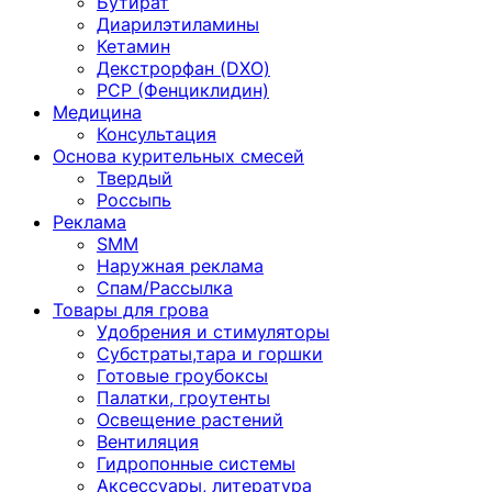
Бутират
Диарилэтиламины
Кетамин
Декстрорфан (DXO)
PCP (Фенциклидин)
Медицина
Консультация
Основа курительных смесей
Твердый
Россыпь
Реклама
SMM
Наружная реклама
Спам/Рассылка
Товары для грова
Удобрения и стимуляторы
Субстраты,тара и горшки
Готовые гроубоксы
Палатки, гроутенты
Освещение растений
Вентиляция
Гидропонные системы
Аксессуары, литература