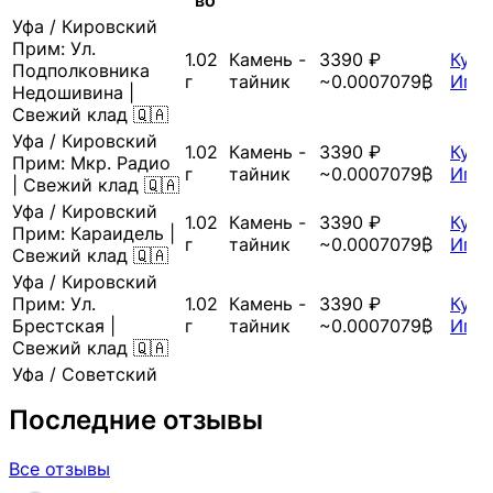
Уфа
/
Кировский
Прим:
Ул.
1.02
Камень -
3390 ₽
Купи
Подполковника
г
тайник
~0.0007079₿
Игра
Недошивина |
Свежий клад 🇶🇦
Уфа
/
Кировский
1.02
Камень -
3390 ₽
Купи
Прим:
Мкр. Радио
г
тайник
~0.0007079₿
Игра
| Свежий клад 🇶🇦
Уфа
/
Кировский
1.02
Камень -
3390 ₽
Купи
Прим:
Караидель |
г
тайник
~0.0007079₿
Игра
Свежий клад 🇶🇦
Уфа
/
Кировский
Прим:
Ул.
1.02
Камень -
3390 ₽
Купи
Брестская |
г
тайник
~0.0007079₿
Игра
Свежий клад 🇶🇦
Уфа
/
Советский
Прим:
Ул.
1.02
Камень -
3390 ₽
Купи
Последние отзывы
Баргузинская |
г
тайник
~0.0007079₿
Игра
Свежий клад 🇶🇦
Уфа
/
Кировский
Все отзывы
Прим:
Ул.
1.02
Камень -
3390 ₽
Купи