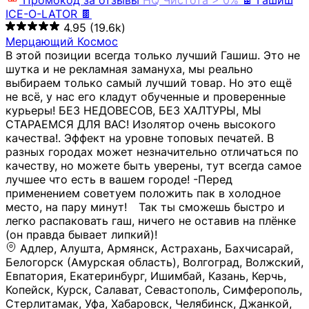
Промокод за отзывы
HQ
Чистота > 0%
🍫 Гашиш
ICE-O-LATOR 🍫
4.95
(19.6k)
Мерцающий Космос
В этой позиции всегда только лучший Гашиш. Это не
шутка и не рекламная замануха, мы реально
выбираем только самый лучший товар. Но это ещё
не всё, у нас его кладут обученные и проверенные
курьеры! БЕЗ НЕДОВЕСОВ, БЕЗ ХАЛТУРЫ, МЫ
СТАРАЕМСЯ ДЛЯ ВАС! Изолятор очень высокого
качества!. Эффект на уровне топовых печатей. В
разных городах может незначительно отличаться по
качеству, но можете быть уверены, тут всегда самое
лучшее что есть в вашем городе! -Перед
применением советуем положить пак в холодное
место, на пару минут!⠀ Так ты сможешь быстро и
легко распаковать гаш, ничего не оставив на плёнке
(он правда бывает липкий)!
Адлер, Алушта, Армянск, Астрахань, Бахчисарай,
Белогорск (Амурская область), Волгоград, Волжский,
Евпатория, Екатеринбург, Ишимбай, Казань, Керчь,
Копейск, Курск, Салават, Севастополь, Симферополь,
Стерлитамак, Уфа, Хабаровск, Челябинск, Джанкой,