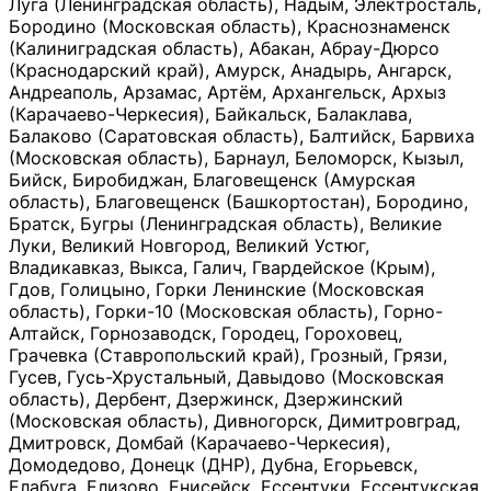
Луга (Ленинградская область), Надым, Электросталь,
Бородино (Московская область), Краснознаменск
(Калиниградская область), Абакан, Абрау-Дюрсо
(Краснодарский край), Амурск, Анадырь, Ангарск,
Андреаполь, Арзамас, Артём, Архангельск, Архыз
(Карачаево-Черкесия), Байкальск, Балаклава,
Балаково (Саратовская область), Балтийск, Барвиха
(Московская область), Барнаул, Беломорск, Кызыл,
Бийск, Биробиджан, Благовещенск (Амурская
область), Благовещенск (Башкортостан), Бородино,
Братск, Бугры (Ленинградская область), Великие
Луки, Великий Новгород, Великий Устюг,
Владикавказ, Выкса, Галич, Гвардейское (Крым),
Гдов, Голицыно, Горки Ленинские (Московская
область), Горки-10 (Московская область), Горно-
Алтайск, Горнозаводск, Городец, Гороховец,
Грачевка (Ставропольский край), Грозный, Грязи,
Гусев, Гусь-Хрустальный, Давыдово (Московская
область), Дербент, Дзержинск, Дзержинский
(Московская область), Дивногорск, Димитровград,
Дмитровск, Домбай (Карачаево-Черкесия),
Домодедово, Донецк (ДНР), Дубна, Егорьевск,
Елабуга, Елизово, Енисейск, Ессентуки, Ессентукская