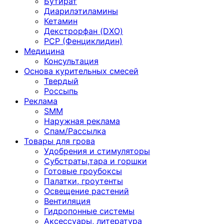
Бутират
Диарилэтиламины
Кетамин
Декстрорфан (DXO)
PCP (Фенциклидин)
Медицина
Консультация
Основа курительных смесей
Твердый
Россыпь
Реклама
SMM
Наружная реклама
Спам/Рассылка
Товары для грова
Удобрения и стимуляторы
Субстраты,тара и горшки
Готовые гроубоксы
Палатки, гроутенты
Освещение растений
Вентиляция
Гидропонные системы
Аксессуары, литература