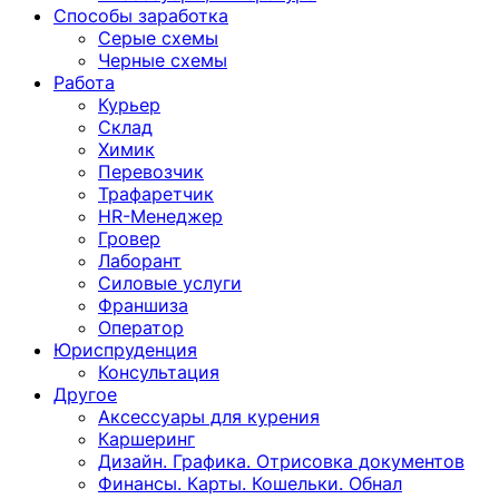
Способы заработка
Серые схемы
Черные схемы
Работа
Курьер
Склад
Химик
Перевозчик
Трафаретчик
HR-Менеджер
Гровер
Лаборант
Силовые услуги
Франшиза
Оператор
Юриспруденция
Консультация
Другoе
Аксессуары для курения
Каршеринг
Дизайн. Графика. Отрисовка документов
Финансы. Карты. Кошельки. Обнал