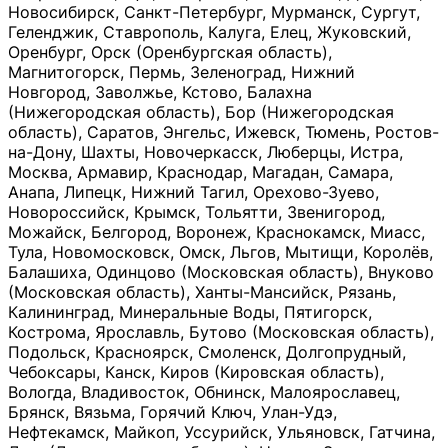
Новосибирск, Санкт-Петербург, Мурманск, Сургут,
Геленджик, Ставрополь, Калуга, Елец, Жуковский,
Оренбург, Орск (Оренбургская область),
Магнитогорск, Пермь, Зеленоград, Нижний
Новгород, Заволжье, Кстово, Балахна
(Нижегородская область), Бор (Нижегородская
область), Саратов, Энгельс, Ижевск, Тюмень, Ростов-
на-Дону, Шахты, Новочеркасск, Люберцы, Истра,
Москва, Армавир, Краснодар, Магадан, Самара,
Анапа, Липецк, Нижний Тагил, Орехово-Зуево,
Новороссийск, Крымск, Тольятти, Звенигород,
Можайск, Белгород, Воронеж, Краснокамск, Миасс,
Тула, Новомосковск, Омск, Льгов, Мытищи, Королёв,
Балашиха, Одинцово (Московская область), Внуково
(Московская область), Ханты-Мансийск, Рязань,
Калининград, Минеральные Воды, Пятигорск,
Кострома, Ярославль, Бутово (Московская область),
Подольск, Красноярск, Смоленск, Долгопрудный,
Чебоксары, Канск, Киров (Кировская область),
Вологда, Владивосток, Обнинск, Малоярославец,
Брянск, Вязьма, Горячий Ключ, Улан-Удэ,
Нефтекамск, Майкоп, Уссурийск, Ульяновск, Гатчина,