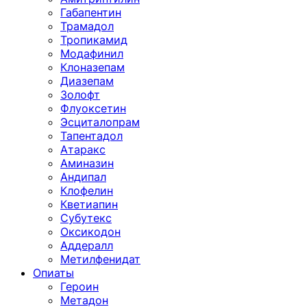
Габапентин
Трамадол
Тропикамид
Модафинил
Клоназепам
Диазепам
Золофт
Флуоксетин
Эсциталопрам
Тапентадол
Атаракс
Аминазин
Андипал
Клофелин
Кветиапин
Субутекс
Оксикодон
Аддералл
Метилфенидат
Опиаты
Героин
Метадон