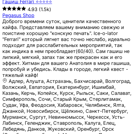
Гашиш Ferrari ⭐⭐⭐⭐⭐
4.93
(1.5k)
Pegasus Shop
Доброго времени суток, ценители качественного
кайфа. Представляем вашему вниманию свежую и
поистине хорошую "конскую печать". Ice-o-lator
"Ferrari" который лягнет вас точно неслабо, идеально
подходит для расслабительных мероприятий, так
как индика в нем преобладает(60/40). Сам гашиш не
липкий, мягкий, запах так же прекрасен как и его
эффект. Хитман для вашего Анатолия в мире гашиша,
попробуй и убедись. Клады в городе, легкий квест -
тяжелый кайф!
Адлер, Алушта, Астрахань, Бахчисарай, Волгоград, Волжский, Евпатория, Екатеринбург, Ишимбай, Казань, Керчь, Копейск, Курск, Рыльск, Саки, Салават, Симферополь, Сочи, Старый Крым, Стерлитамак, Судак, Уфа, Феодосия, Хабаровск, Челябинск, Ялта, Джанкой, Новосибирск, Щёлкино, Санкт-Петербург, Мурманск, Сургут, Невинномысск, Черкесск, Усть-Лабинск, Геленджик, Ставрополь, Калуга, Елец, Лебедянь, Данков, Жуковский, Оренбург, Орск (Оренбургская область), Магнитогорск, Пермь, Зеленоград, Солнечногорск, Нижний Новгород, Лысково, Заволжье, Кстово, Балахна (Нижегородская область), Богородск, Бор (Нижегородская область), Саратов, Энгельс, Ижевск, Тюмень, Ростов-на-Дону, Шахты, Новочеркасск, Батайск, Аксай, Люберцы, Истра, Москва, Армавир, Краснодар, Магадан, Самара, Анапа, Славянск-на-Кубани, Чаплыгин, Липецк, Нижний Тагил, Орехово-Зуево, Усть-Джегута, Лянтор, Нефтеюганск, Пыть-Ях, Урень, Ветлуга, Шахунья, Новороссийск, Крымск, Тимашёвск, Тольятти, Воткинск, Звенигород, Руза, Можайск, Белгород, Воронеж, Соликамск, Нытва, Лысьва (Пермский край), Чусовой, Кунгур, Краснокамск, Миасс, Губаха, Тула, Новомосковск, Донской, Омск, Льгов, Мытищи, Королёв, Ивантеевка, Балашиха, Семилуки, Кудымкар, Старый Оскол, Оса (Пермский край), Одинцово (Московская область), Ханты-Мансийск, Лабинск, Темрюк, Курганинск, Белореченск (Краснодарский край), Алупкa, Губкин, Рязань, Калининград, Усть-Илимск, Фрязино, Минеральные Воды, Пятигорск, Кострома, Ярославль, Коркино, Верхняя Пышма, Подольск, Красноярск, Смоленск, Долгопрудный, Чебоксары, Калачинск, Канск, Киров (Кировская область), Вологда, Рославль, Владивосток, Обнинск, Балабаново (Калужская область), Малоярославец, Брянск, Видное, Ярцево, Вязьма, Гагарин, Приволжск, Фурманов, Чайковский, Кинешма, Горячий Ключ, Улан-Удэ, Туймазы, Дюртюли, Альметьевск, Нефтекамск, Хадыженск, Апшеронск, Майкоп, Уссурийск, Ульяновск, Гатчина, Луга (Ленинградская область), Надым, Ногинск, Электросталь, Железнодорожный (Московская область), Бутурлиновка, Кириллов, Краснознаменск (Калиниградская область), Мышкин, Томмот, Холм, Абакан, Абдулино, Агидель, Агрыз, Адыгейск, Азнакаево, Алатырь, Алдан, Алейск, Александров, Александровск, Алексеевка (Белгородская обл.), Алексин, Амурск, Анадырь, Ангарск, Андреаполь, Анжеро-Судженск, Анива, Апатиты, Арамиль, Ардон, Арзамас, Аркадак, Арсеньев, Артём, Артёмовский, Архангельск, Асбест, Асино, Аткарск, Ахтубинск, Аша, Бабаево (Вологодская область), Бавлы (Республика Татарстан), Байкальск, Бакал, Баксан, Балаклава, Балаково (Саратовская область), Балашов (Саратовская область), Балтийск, Барабинск, Барнаул, Барыш (Ульяновская область), Бежецк, Белая Калитва (Ростовская область), Белебей, Белогорск (Крым), Белозерск, Белокуриха, Беломорск, Белоозёрский (Московская область), Белорецк (Республика Башкортостан), Кызыл, Белоярский (Ханты-Мансийский АО), Бердск, Березники (Пермский край), Берёзовский (Кемеровская область), Берёзовский (Свердловская область), Беслан, Бийск, Бикин, Билибино, Биробиджан, Благовещенск (Амурская область), Благовещенск (Башкортостан), Бобров, Богородицк, Боготол, Богучар, Бокситогорск (Ленинградская область), Бологое (Тверская область), Болхов, Большой Камень (Приморский край), Борисоглебск (Воронежская область), Боровичи (Новгородская область), Боровск, Бородино, Братск, Бронницы (Московская область), Бугульма (Республика Татарстан), Бугуруслан (Оренбургская область), Буинск, Буй, Буйнакск, Валдай, Валуйки, Велиж, Великие Луки, Великий Новгород, Великий Устюг, Вельск, Венёв, Верещагино, Верхнеуральск, Верхний Уфалей, Верхняя Салда, Верхняя Тура, Весьегонск, Вилючинск, Вихоревка, Вичуга, Владикавказ, Волгодонск, Волгореченск, Володарск, Волосово, Волчанск, Вольск, Воркута, Ворсма, Всеволожск (Ленинградская область), Вуктыл, Выкса, Высоковск, Высоцк, Вытегра, Вышний Волочёк, Вяземский, Вязники, Вятские Поляны, Нея, Шилка, Гаврилов Посад, Гаврилов-Ям, Гай, Галич, Гдов, Голицыно, Горно-Алтайск, Горнозаводск, Горняк, Городец, Гороховец, Гремячинск, Грозный, Грязи, Грязовец, Губкинский, Гуково, Гулькевичи, Гурьевск (Калининградская область), Гурьевск (Кемеровская область), Гусев, Гусь-Хрустальный, Давлеканово, Далматово, Дальнегорск, Дегтярск, Дедовск, Демидов, Дербент, Десногорск, Дзержинск, Дзержинский (Московская область), Дивногорск, Димитровград, Дмитровск, Дно, Добрянка, Долинск, Домодедово, Донецк (ДНР), Дорогобуж, Дрезна, Дубна, Дудинка, Духовщина, Дятьково, Егорьевск, Елабуга, Елизово, Ельня (Будет изменено название), Емва, Енисейск, Ермолино, Ершов, Ессентуки, Ефремов, Железноводск, Железногорск (Красноярский край), Железногорск (Курская область), Железногорск-Илимский, Жигулёвск, Жиздра, Жирновск, Жуков, Жуковка, Заводоуковск, Заволжск, Задонск, Заинск, Заозёрный, Заозёрск, Западная Двина, Заполярный, Зарайск, Заречный (Пензенская область), Заречный (Свердловская область), Заринск, Звенигово, Зверево, Зеленогорск ( Ленинградская обл. ), Зеленоградск, Зеленодольск, Зеленокумск, Зерноград, Зима, Змеиногорск, Зубцов, Ивангород, Иваново, Ивдель, Избербаш, Изобильный, Иланский, Инза, Инкерман, Инта, Ипатово, Искитим, Йошкар-Ола, Кадников, Калач, Калач-на-Дону, Калининск, Калтан, Калязин, Камбарка, Каменка (Пензенская область), Каменногорск (Ленинградская область), Каменск-Уральский, Каменск-Шахтинский, Камень-на-Оби, Камешково, Камышин, Канаш, Кандалакша, Карабаново, Карабаш, Карачаевск, Каргат, Каргополь, Карпинск, Карталы, Касимов, Касли, Каспийск, Катав-Ивановск, Катайск, Качканар, Кашин, Кашира, Кемерово, Кемь, Кизел, Кизилюрт, Кизляр, Кимовск, Кимры, Кингисепп, Кинель, Киреевск, Киренск, Киржач, Кириши, Кирово-Чепецк, Кировск (Ленинградская область), Кировск (Мурманская область), Кирсанов, Киселёвск, Кисловодск, Климовск, Клинцы, Княгинино, Ковдор, Ковров, Когалым, Козельск, Козьмодемьянск, Кола, Кологрив, Колпашево, Колпино, Кольчугино, Комсомольск, Комсомольск-на-Амуре, Конаково, Кондопога, Кондрово, Константиновск, Кораблино, Кореновск, Корсаков, Коряжма, Костерёво, Костомукша, Котельники, Котельниково, Котельнич, Котлас, Котовск, Кохма, Красноармейск (Московская область), Краснозаводск, Краснознаменск (Московская область), Краснокаменск, Краснослободск (Волгоградская область), Краснотурьинск, Красноуральск, Красный Сулин, Кремёнки, Кропоткин, Кубинка, Кувшиново (Тверская область), Кудрово, Кулебаки, Кумертау, Курлово, Куровское, Куртамыш, Курчатов, Куса, Кушва, Кыштым, Лабытнанги, Лагань, Лаишево (Республика Татарстан), Лакинск, Лангепас, Лахденпохья, Ленинск-Кузнецкий, Ленск (Республика Саха), Лермонтов (Ставропольский край), Лесозаводск (Приморский край), Лесосибирск, Ливны (Орловская область), Ликино-Дулёво, Липки (Тульская область), Лиски (Воронежская область), Лихославль, Лодейное Поле, Ломоносов (Санкт-Петербург), Лосино-Петровский, Лукоянов, Луховицы, Лыткарино, Любань (Ленинградская область), Любим, Людиново, Магас, Майский, Макаров, Малая Вишера, Малгобек, Мамадыш, Мамоново, Мантурово, Маркс, Махачкала, Мглин, Мегион, Медвежьегорск, Медногорск, Медынь, Меленки, Мелеуз, Менделеевск, Мещовск, Микунь, Миллерово, Минусинск, Миньяр, Мирный (Архангельская область), Мирный (Якутия), Михайловка (Город), Михайловск (Свердловская область), Михайловск (Ставропольский край), Могоча, Можга, Моздок, Мончегорск, Морозовск, Моршанск, Мосальск, Муравленко, Мурино, Муром, Мценск, Мыски, Набережные Челны, Навашино (Нижегородская область), Назарово (Красноярский край), Назрань, Нальчик, Наро-Фоминск, Нарткала, Нарьян-Мар, Находка, Невель (Псковская область), Невельск, Невьянск, Нелидово (Тверская область), Неман, Нерехта (Костромская область), Нерюнгри, Нестеров, Нефтегорск (Самарская область), Нефтекумск, Нижневартовск, Нижнекамск (Республика Татарстан), Нижнеудинск, Нижние Серги, Нижний Ломов, Нижняя Тура, Николаевск-на-Амуре, Никольск (Вологодская область), Никольск (Пензенская область), Новая Ладога, Новая Ляля, Новоалександровск, Новоалтайск, Нововоронеж, Новодвинск, Новозыбков, Новокубанск, Новокуйбышевск, Новомичуринск, Новопавловск, Новоржев, Новосокольники, Новотроицк, Новоульяновск, Новоуральск, Новохопёрск, Новочебоксарск, Новошахтинск, Новый Оскол, Новый Уренгой, Норильск, Нурлат, Нягань, Нязепетровск, Няндома, Облучье, Обоянь, Озёрск (Калининградская область), Озёрск (Челябинская область), Озёры, Октябрьск (Самарская область), Октябрьский (Башкортостан), Окуловка (Новгородская область), Оленегорск, Олонец, Онега, Опочка, Осинники, Осташков, Остров, Острогожск, Отрадный, Оха, Павлово, Павловск (Воронежская область), Павловск (Санкт-Петербург), Павловский Посад, Партизанск, Певек, Пенза, Первоуральск, Перевоз, Пересвет, Переславль-Залесский, Пестово (Новгородская область), Петрозаводск, Петропавловск-Камчатский, Печоры, Пикалёво, Пионерский, Питкяранта, Плавск, Плёс, Подпорожье, Покачи, Покров, Покровск, Полесск, Полысаево, Полярные Зори, Полярный, Поронайск, Порхов, Похвистнево, Почеп, Починок, Пошехонье, Правдинск, Приморск (Калининградская область), Приморско-Ахтарск, Приозерск, Прокопьевск, Протвино, Прохладный, Пугачёв, Пудож, Пустошка, Пушкино, Пущино, Пыталово, Радужный (Владимирская область), Радужный (Ханты-Мансийский АО), Райчихинск, Раменское, Рассказово, Ревда, Реж, Реутов, Родники, Россошь, Ростов (Ярославская обл.), Рошаль, Ртищево, Рубцовск, Рузаевка, Рыбинск, Рыбное, Ряжск, Салехард, Сальск, Саранск, Сарапул, Саров, Сасово, Сатка, Сафоново, Саяногорск, Саянск, Светлогорск, Светлоград, Светлый, Светогорск (Ленинградская область), Свободный, Себеж, Северобайкальск, Северодвинск, Североуральск, Сегежа, Семикаракорск, Сенгилей, Серафимович, Сергач, Сергиев Посад, Сердобск, Сертолово (Ленинградская область), Сестрорецк (Ленинградская область), Сибай, Скопин, Славгород, Сланцы, Слободской, Слюдянка, Собинка, Советск (Кировская область), Советск (Калининградская область), Советск (Тульская область), Советская Гавань, Советский (Ханты-Мансийский АО), Сокол (Вологодская область), Солигалич, Соль-Илецк, Сольцы, Сортавала, Сосенский, Сосновоборск, Сосновый Бор (Ленинградская область), Сосногорск, Спас-Клепики, Спасск-Рязанский, С