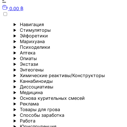
0.00 ₿
Навигация
Стимуляторы
Эйфоретики
Марихуана
Психоделики
Аптека
Опиаты
Экстази
Энтеогены
Химические реактивы/Конструкторы
Каннабиноиды
Диссоциативы
Медицина
Основа курительных смесей
Реклама
Товары для грова
Способы заработка
Работа
Юриспруденция