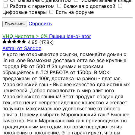
От магазина с депозитом
Моментальные клады
Работа с гарантом
Включая с доставкой
Цифровые товары
Есть на форуме
Сбросить
Применить
VHQ
Чистота > 0%
Гашиш Ice-o-lator
4.95
(17.8k)
Astral от Sandoz
У кого не открываются ссылки, поменяйте домен с
.in на .one Возможна доставка опта во все крупные
города РФ от 500 г! За ценами и сроками
обращайтесь в ЛС! РАБОТА от 1500р. В МСК
предзаказы от 100г, доставка на район - платная.
Марокканский гаш - Высшее качество для истинных
ценителей! Добро пожаловать в мир элитного
Марокканского гашиша! Этот продукт создан для
тех, кто ценит непревзойденное качество и желает
получить максимальное удовольствие от своего
опыта. Почему выбрать Марокканский гаш? Высшее
качество: Наш Марокканский гаш производится по
традиционным методам, которые передаются из
поколения в поколение. Это гарантирует, что вы