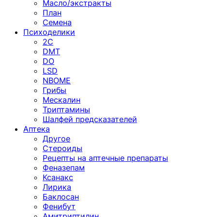
Масло/экстракты
План
Семена
Психоделики
2C
DMT
DO
LSD
NBOME
Грибы
Мескалин
Триптамины
Шалфей предсказателей
Аптека
Другое
Стероиды
Рецепты на аптечные препараты
Феназепам
Ксанакс
Лирика
Баклосан
Фенибут
Амитриптилин