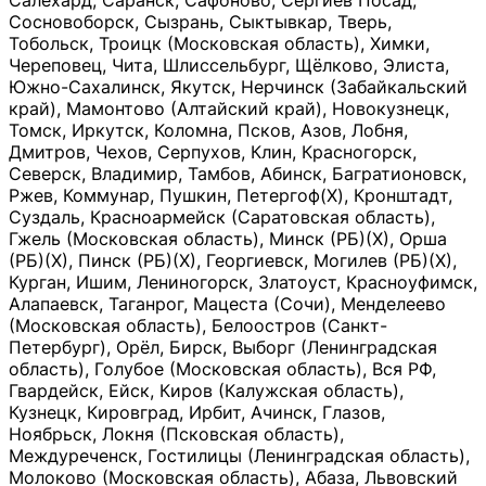
Салехард, Саранск, Сафоново, Сергиев Посад,
Сосновоборск, Сызрань, Сыктывкар, Тверь,
Тобольск, Троицк (Московская область), Химки,
Череповец, Чита, Шлиссельбург, Щёлково, Элиста,
Южно-Сахалинск, Якутск, Нерчинск (Забайкальский
край), Мамонтово (Алтайский край), Новокузнецк,
Томск, Иркутск, Коломна, Псков, Азов, Лобня,
Дмитров, Чехов, Серпухов, Клин, Красногорск,
Северск, Владимир, Тамбов, Абинск, Багратионовск,
Ржев, Коммунар, Пушкин, Петергоф(Х), Кронштадт,
Суздаль, Красноармейск (Саратовская область),
Гжель (Московская область), Минск (РБ)(Х), Орша
(РБ)(Х), Пинск (РБ)(Х), Георгиевск, Могилев (РБ)(Х),
Курган, Ишим, Лениногорск, Златоуст, Красноуфимск,
Алапаевск, Таганрог, Мацеста (Сочи), Менделеево
(Московская область), Белоостров (Санкт-
Петербург), Орёл, Бирск, Выборг (Ленинградская
область), Голубое (Московская область), Вся РФ,
Гвардейск, Ейск, Киров (Калужская область),
Кузнецк, Кировград, Ирбит, Ачинск, Глазов,
Ноябрьск, Локня (Псковская область),
Междуреченск, Гостилицы (Ленинградская область),
Молоково (Московская область), Абаза, Львовский