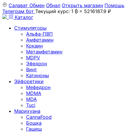
Салават
Обмен
Обнал
Открыть магазин
Помощь
Телеграм бот
Текущий курс: 1 ₿ = 5216187.9 ₽
Каталог
Стимуляторы
Альфа-ПВП
Амфетамин
Кокаин
Метамфетамин
MDPV
Эфедрон
Винт
Катиноны
Эйфоретики
Мефедрон
MDMA
MDA
Tuci
Марихуана
CannaFood
Бошка
Гашиш