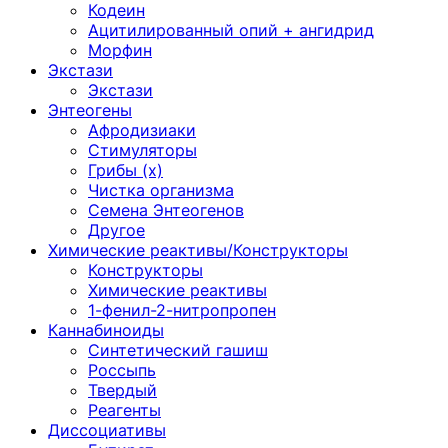
Кодеин
Ацитилированный опий + ангидрид
Морфин
Экстази
Экстази
Энтеогены
Афродизиаки
Стимуляторы
Грибы (х)
Чистка организма
Семена Энтеогенов
Другое
Химические реактивы/Конструкторы
Конструкторы
Химические реактивы
1-фенил-2-нитропропен
Каннабиноиды
Синтетический гашиш
Россыпь
Твердый
Реагенты
Диссоциативы