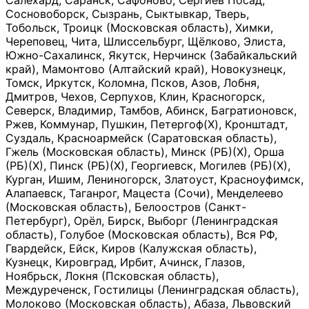
Салехард, Саранск, Сафоново, Сергиев Посад,
Сосновоборск, Сызрань, Сыктывкар, Тверь,
Тобольск, Троицк (Московская область), Химки,
Череповец, Чита, Шлиссельбург, Щёлково, Элиста,
Южно-Сахалинск, Якутск, Нерчинск (Забайкальский
край), Мамонтово (Алтайский край), Новокузнецк,
Томск, Иркутск, Коломна, Псков, Азов, Лобня,
Дмитров, Чехов, Серпухов, Клин, Красногорск,
Северск, Владимир, Тамбов, Абинск, Багратионовск,
Ржев, Коммунар, Пушкин, Петергоф(Х), Кронштадт,
Суздаль, Красноармейск (Саратовская область),
Гжель (Московская область), Минск (РБ)(Х), Орша
(РБ)(Х), Пинск (РБ)(Х), Георгиевск, Могилев (РБ)(Х),
Курган, Ишим, Лениногорск, Златоуст, Красноуфимск,
Алапаевск, Таганрог, Мацеста (Сочи), Менделеево
(Московская область), Белоостров (Санкт-
Петербург), Орёл, Бирск, Выборг (Ленинградская
область), Голубое (Московская область), Вся РФ,
Гвардейск, Ейск, Киров (Калужская область),
Кузнецк, Кировград, Ирбит, Ачинск, Глазов,
Ноябрьск, Локня (Псковская область),
Междуреченск, Гостилицы (Ленинградская область),
Молоково (Московская область), Абаза, Львовский