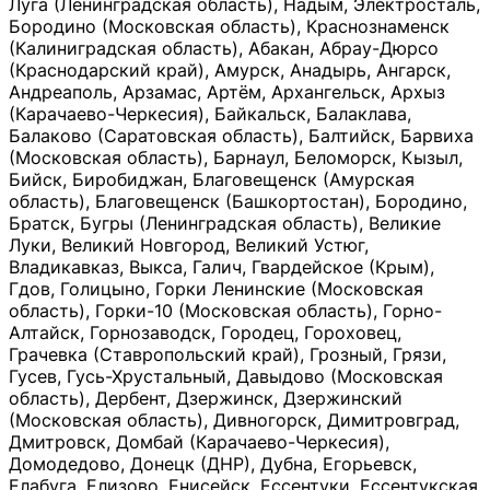
Луга (Ленинградская область), Надым, Электросталь,
Бородино (Московская область), Краснознаменск
(Калиниградская область), Абакан, Абрау-Дюрсо
(Краснодарский край), Амурск, Анадырь, Ангарск,
Андреаполь, Арзамас, Артём, Архангельск, Архыз
(Карачаево-Черкесия), Байкальск, Балаклава,
Балаково (Саратовская область), Балтийск, Барвиха
(Московская область), Барнаул, Беломорск, Кызыл,
Бийск, Биробиджан, Благовещенск (Амурская
область), Благовещенск (Башкортостан), Бородино,
Братск, Бугры (Ленинградская область), Великие
Луки, Великий Новгород, Великий Устюг,
Владикавказ, Выкса, Галич, Гвардейское (Крым),
Гдов, Голицыно, Горки Ленинские (Московская
область), Горки-10 (Московская область), Горно-
Алтайск, Горнозаводск, Городец, Гороховец,
Грачевка (Ставропольский край), Грозный, Грязи,
Гусев, Гусь-Хрустальный, Давыдово (Московская
область), Дербент, Дзержинск, Дзержинский
(Московская область), Дивногорск, Димитровград,
Дмитровск, Домбай (Карачаево-Черкесия),
Домодедово, Донецк (ДНР), Дубна, Егорьевск,
Елабуга, Елизово, Енисейск, Ессентуки, Ессентукская