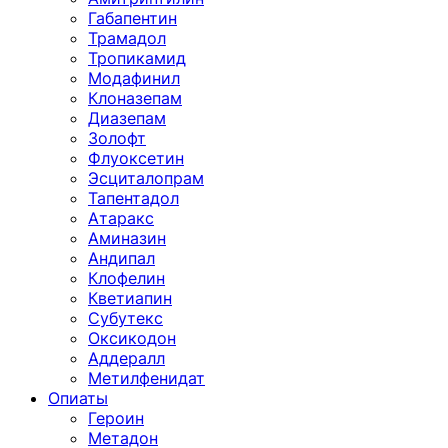
Габапентин
Трамадол
Тропикамид
Модафинил
Клоназепам
Диазепам
Золофт
Флуоксетин
Эсциталопрам
Тапентадол
Атаракс
Аминазин
Андипал
Клофелин
Кветиапин
Субутекс
Оксикодон
Аддералл
Метилфенидат
Опиаты
Героин
Метадон