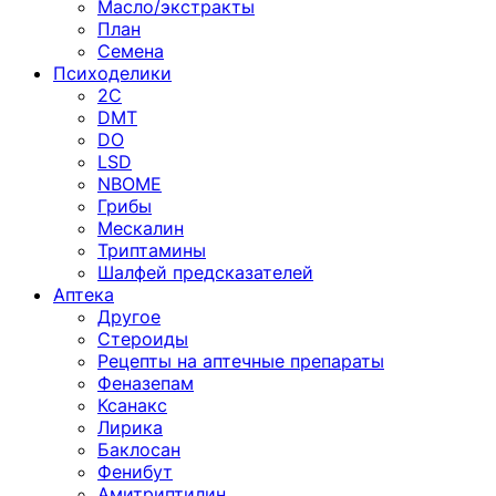
Масло/экстракты
План
Семена
Психоделики
2C
DMT
DO
LSD
NBOME
Грибы
Мескалин
Триптамины
Шалфей предсказателей
Аптека
Другое
Стероиды
Рецепты на аптечные препараты
Феназепам
Ксанакс
Лирика
Баклосан
Фенибут
Амитриптилин