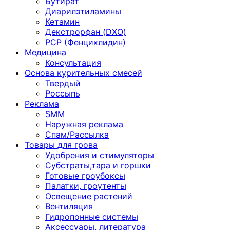
Бутират
Диарилэтиламины
Кетамин
Декстрорфан (DXO)
PCP (Фенциклидин)
Медицина
Консультация
Основа курительных смесей
Твердый
Россыпь
Реклама
SMM
Наружная реклама
Спам/Рассылка
Товары для грова
Удобрения и стимуляторы
Субстраты,тара и горшки
Готовые гроубоксы
Палатки, гроутенты
Освещение растений
Вентиляция
Гидропонные системы
Аксессуары, литература