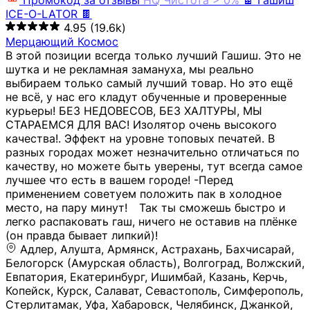
Промокод за отзывы
HQ
Чистота > 0%
🍫 Гашиш
ICE-O-LATOR 🍫
4.95
(19.6k)
Мерцающий Космос
В этой позиции всегда только лучший Гашиш. Это не
шутка и не рекламная замануха, мы реально
выбираем только самый лучший товар. Но это ещё
не всё, у нас его кладут обученные и проверенные
курьеры! БЕЗ НЕДОВЕСОВ, БЕЗ ХАЛТУРЫ, МЫ
СТАРАЕМСЯ ДЛЯ ВАС! Изолятор очень высокого
качества!. Эффект на уровне топовых печатей. В
разных городах может незначительно отличаться по
качеству, но можете быть уверены, тут всегда самое
лучшее что есть в вашем городе! -Перед
применением советуем положить пак в холодное
место, на пару минут!⠀ Так ты сможешь быстро и
легко распаковать гаш, ничего не оставив на плёнке
(он правда бывает липкий)!
Адлер, Алушта, Армянск, Астрахань, Бахчисарай,
Белогорск (Амурская область), Волгоград, Волжский,
Евпатория, Екатеринбург, Ишимбай, Казань, Керчь,
Копейск, Курск, Салават, Севастополь, Симферополь,
Стерлитамак, Уфа, Хабаровск, Челябинск, Джанкой,