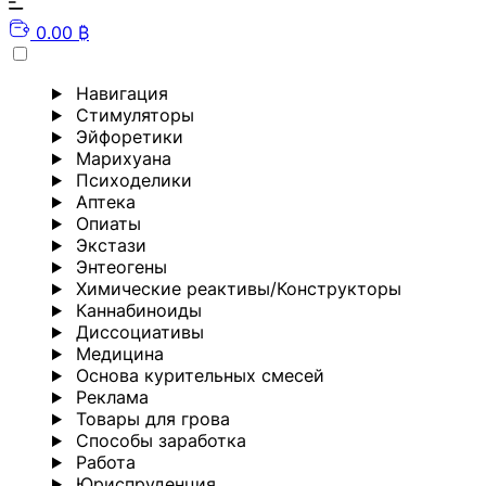
0.00 ₿
Навигация
Стимуляторы
Эйфоретики
Марихуана
Психоделики
Аптека
Опиаты
Экстази
Энтеогены
Химические реактивы/Конструкторы
Каннабиноиды
Диссоциативы
Медицина
Основа курительных смесей
Реклама
Товары для грова
Способы заработка
Работа
Юриспруденция