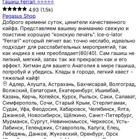
Гашиш Ferrari ⭐⭐⭐⭐⭐
4.93
(1.5k)
Pegasus Shop
Доброго времени суток, ценители качественного
кайфа. Представляем вашему вниманию свежую и
поистине хорошую "конскую печать". Ice-o-lator
"Ferrari" который лягнет вас точно неслабо, идеально
подходит для расслабительных мероприятий, так
как индика в нем преобладает(60/40). Сам гашиш не
липкий, мягкий, запах так же прекрасен как и его
эффект. Хитман для вашего Анатолия в мире гашиша,
попробуй и убедись. Клады в городе, легкий квест -
тяжелый кайф!
Адлер, Алушта, Астрахань, Бахчисарай, Волгоград, Волжский, Евпатория, Екатеринбург, Ишимбай, Казань, Керчь, Копейск, Курск, Рыльск, Саки, Салават, Симферополь, Сочи, Старый Крым, Стерлитамак, Судак, Уфа, Феодосия, Хабаровск, Челябинск, Ялта, Джанкой, Новосибирск, Щёлкино, Санкт-Петербург, Мурманск, Сургут, Невинномысск, Черкесск, Усть-Лабинск, Геленджик, Ставрополь, Калуга, Елец, Лебедянь, Данков, Жуковский, Оренбург, Орск (Оренбургская область), Магнитогорск, Пермь, Зеленоград, Солнечногорск, Нижний Новгород, Лысково, Заволжье, Кстово, Балахна (Нижегородская область), Богородск, Бор (Нижегородская область), Саратов, Энгельс, Ижевск, Тюмень, Ростов-на-Дону, Шахты, Новочеркасск, Батайск, Аксай, Люберцы, Истра, Москва, Армавир, Краснодар, Магадан, Самара, Анапа, Славянск-на-Кубани, Чаплыгин, Липецк, Нижний Тагил, Орехово-Зуево, Усть-Джегута, Лянтор, Нефтеюганск, Пыть-Ях, Урень, Ветлуга, Шахунья, Новороссийск, Крымск, Тимашёвск, Тольятти, Воткинск, Звенигород, Руза, Можайск, Белгород, Воронеж, Соликамск, Нытва, Лысьва (Пермский край), Чусовой, Кунгур, Краснокамск, Миасс, Губаха, Тула, Новомосковск, Донской, Омск, Льгов, Мытищи, Королёв, Ивантеевка, Балашиха, Семилуки, Кудымкар, Старый Оскол, Оса (Пермский край), Одинцово (Московская область), Ханты-Мансийск, Лабинск, Темрюк, Курганинск, Белореченск (Краснодарский край), Алупкa, Губкин, Рязань, Калининград, Усть-Илимск, Фрязино, Минеральные Воды, Пятигорск, Кострома, Ярославль, Коркино, Верхняя Пышма, Подольск, Красноярск, Смоленск, Долгопрудный, Чебоксары, Калачинск, Канск, Киров (Кировская область), Вологда, Рославль, Владивосток, Обнинск, Балабаново (Калужская область), Малоярославец, Брянск, Видное, Ярцево, Вязьма, Гагарин, Приволжск, Фурманов, Чайковский, Кинешма, Горячий Ключ, Улан-Удэ, Туймазы, Дюртюли, Альметьевск, Нефтекамск, Хадыженск, Апшеронск, Майкоп, Уссурийск, Ульяновск, Гатчина, Луга (Ленинградская область), Надым, Ногинск, Электросталь, Железнодорожный (Московская область), Бутурлиновка, Кириллов, Краснознаменск (Калиниградская область), Мышкин, Томмот, Холм, Абакан, Абдулино, Агидель, Агрыз, Адыгейск, Азнакаево, Алатырь, Алдан, Алейск, Александров, Александровск, Алексеевка (Белгородская обл.), Алексин, Амурск, Анадырь, Ангарск, Андреаполь, Анжеро-Судженск, Анива, Апатиты, Арамиль, Ардон, Арзамас, Аркадак, Арсеньев, Артём, Артёмовский, Архангельск, Асбест, Асино, Аткарск, Ахтубинск, Аша, Бабаево (Вологодская область), Бавлы (Республика Татарстан), Байкальск, Бакал, Баксан, Балаклава, Балаково (Саратовская область), Балашов (Саратовская область), Балтийск, Барабинск, Барнаул, Барыш (Ульяновская область), Бежецк, Белая Калитва (Ростовская область), Белебей, Белогорск (Крым), Белозерск, Белокуриха, Беломорск, Белоозёрский (Московская область), Белорецк (Республика Башкортостан), Кызыл, Белоярский (Ханты-Мансийский АО), Бердск, Березники (Пермский край), Берёзовский (Кемеровская область), Берёзовский (Свердловская область), Беслан, Бийск, Бикин, Билибино, Биробиджан, Благовещенск (Амурская область), Благовещенск (Башкортостан), Бобров, Богородицк, Боготол, Богучар, Бокситогорск (Ленинградская область), Бологое (Тверская область), Болхов, Большой Камень (Приморский край), Борисоглебск (Воронежская область), Боровичи (Новгородская область), Боровск, Бородино, Братск, Бронницы (Московская область), Бугульма (Республика Татарстан), Бугуруслан (Оренбургская область), Буинск, Буй, Буйнакск, Валдай, Валуйки, Велиж, Великие Луки, Великий Новгород, Великий Устюг, Вельск, Венёв, Верещагино, Верхнеуральск, Верхний Уфалей, Верхняя Салда, Верхняя Тура, Весьегонск, Вилючинск, Вихоревка, Вичуга, Владикавказ, Волгодонск, Волгореченск, Володарск, Волосово, Волчанск, Вольск, Воркута, Ворсма, Всеволожск (Ленинградская область), Вуктыл, Выкса, Высоковск, Высоцк, Вытегра, Вышний Волочёк, Вяземский, Вязники, Вятские Поляны, Нея, Шилка, Гаврилов Посад, Гаврилов-Ям, Гай, Галич, Гдов, Голицыно, Горно-Алтайск, Горнозаводск, Горняк, Городец, Гороховец, Гремячинск, Грозный, Грязи, Грязовец, Губкинский, Гуково, Гулькевичи, Гурьевск (Калининградская область), Гурьевск (Кемеровская область), Гусев, Гусь-Хрустальный, Давлеканово, Далматово, Дальнегорск, Дегтярск, Дедовск, Демидов, Дербент, Десногорск, Дзержинск, Дзержинский (Московская область), Дивногорск, Димитровград, Дмитровск, Дно, Добрянка, Долинск, Домодедово, Донецк (ДНР), Дорогобуж, Дрезна, Дубна, Дудинка, Духовщина, Дятьково, Егорьевск, Елабуга, Елизово, Ельня (Будет изменено название), Емва, Енисейск, Ермолино, Ершов, Ессентуки, Ефремов, Железноводск, Железногорск (Красноярский край), Железногорск (Курская область), Железногорск-Илимский, Жигулёвск, Жиздра, Жирновск, Жуков, Жуковка, Заводоуковск, Заволжск, Задонск, Заинск, Заозёрный, Заозёрск, Западная Двина, Заполярный, Зарайск, Заречный (Пензенская область), Заречный (Свердловская область), Заринск, Звенигово, Зверево, Зеленогорск ( Ленинградская обл. ), Зеленоградск, Зеленодольск, Зеленокумск, Зерноград, Зима, Змеиногорск, Зубцов, Ивангород, Иваново, Ивдель, Избербаш, Изобильный, Иланский, Инза, Инкерман, Инта, Ипатово, Искитим, Йошкар-Ола, Кадников, Калач, Калач-на-Дону, Калининск, Калтан, Калязин, Камбарка, Каменка (Пензенская область), Каменногорск (Ленинградская область), Каменск-Уральский, Каменск-Шахтинский, Камень-на-Оби, Камешково, Камышин, Канаш, Кандалакша, Карабаново, Карабаш, Карачаевск, Каргат, Каргополь, Карпинск, Карталы, Касимов, Касли, Каспийск, Катав-Ивановск, Катайск, Качканар, Кашин, Кашира, Кемерово, Кемь, Кизел, Кизилюрт, Кизляр, Кимовск, Кимры, Кингисепп, Кинель, Киреевск, Киренск, Киржач, Кириши, Кирово-Чепецк, Кировск (Ленинградская область), Кировск (Мурманская область), Кирсанов, Киселёвск, Кисловодск, Климовск, Клинцы, Княгинино, Ковдор, Ковров, Когалым, Козельск, Козьмодемьянск, Кола, Кологрив, Колпашево, Колпино, Кольчугино, Комсомольск, Комсомольск-на-Амуре, Конаково, Кондопога, Кондрово, Константиновск, Кораблино, Кореновск, Корсаков, Коряжма, Костерёво, Костомукша, Котельники, Котельниково, Котельнич, Котлас, Котовск, Кохма, Красноармейск (Московская область), Краснозаводск, Краснознаменск (Московская область), Краснокаменск, Краснослободск (Волгоградская область), Краснотурьинск, Красноуральск, Красный Сулин, Кремёнки, Кропоткин, Кубинка, Кувшиново (Тверская область), Кудрово, Кулебаки, Кумертау, Курлово, Куровское, Куртамыш, Курчатов, Куса, Кушва, Кыштым, Лабытнанги, Лагань, Лаишево (Республика Татарстан), Лакинск, Лангепас, Лахденпохья, Ленинск-Кузнецкий, Ленск (Республика Саха), Лермонтов (Ставропольский край), Лесозаводск (Приморский край), Лесосибирск, Ливны (Орловская область), Ликино-Дулёво, Липки (Тульская область), Лиски (Воронежская область), Лихославль, Лодейное Поле, Ломоносов (Санкт-Петербург), Лосино-Петровский, Лукоянов, Луховицы, Лыткарино, Любань (Ленинградская область), Любим, Людиново, Магас, Майский, Макаров, Малая Вишера, Малгобек, Мамадыш, Мамоново, Мантурово, Маркс, Махачкала, Мглин, Мегион, Медвежьегорск, Медногорск, Медынь, Меленки, Мелеуз, Менделеевск, Мещовск, Микунь, Миллерово, Минусинск, Миньяр, Мирный (Архангельская область), Мирный (Якутия), Михайловка (Город), Михайловск (Свердловская область), Михайловск (Ставропольский край), Могоча, Можга, Моздок, Мончегорск, Морозовск, Моршанск, Мосальск, Муравленко, Мурино, Муром, Мценск, Мыски, Набережные Челны, Навашино (Нижегородская область), Назарово (Красноярский край), Назрань, Нальчик, Наро-Фоминск, Нарткала, Нарьян-Мар, Находка, Невель (Псковская область), Невельск, Невьянск, Нелидово (Тверская область), Неман, Нерехта (Костромская область), Нерюнгри, Нестеров, Нефтегорск (Самарская область), Нефтекумск, Нижневартовск, Нижнекамск (Республика Татарстан), Нижнеудинск, Нижние Серги, Нижний Ломов, Нижняя Тура, Николаевск-на-Амуре, Никольск (Вологодская область), Никольск (Пензенская область), Новая Ладога, Новая Ляля, Новоалександровск, Новоалтайск, Нововоронеж, Новодвинск, Новозыбков, Новокубанск, Новокуйбышевск, Новомичуринск, Новопавловск, Новоржев, Новосокольники, Новотроицк, Новоульяновск, Новоуральск, Новохопёрск, Новочебоксарск, Новошахтинск, Новый Оскол, Новый Уренгой, Норильск, Нурлат, Нягань, Нязепетровск, Няндома, Облучье, Обоянь, Озёрск (Калининградская область), Озёрск (Челябинская область), Озёры, Октябрьск (Самарская область), Октябрьский (Башкортостан), Окуловка (Новгородская область), Оленегорск, Олонец, Онега, Опочка, Осинники, Осташков, Остров, Острогожск, Отрадный, Оха, Павлово, Павловск (Воронежская область), Павловск (Санкт-Петербург), Павловский Посад, Партизанск, Певек, Пенза, Первоуральск, Перевоз, Пересвет, Переславль-Залесский, Пестово (Новгородская область), Петрозаводск, Петропавловск-Камчатский, Печоры, Пикалёво, Пионерский, Питкяранта, Плавск, Плёс, Подпорожье, Покачи, Покров, Покровск, Полесск, Полысаево, Полярные Зори, Полярный, Поронайск, Порхов, Похвистнево, Почеп, Починок, Пошехонье, Правдинск, Приморск (Калининградская область), Приморско-Ахтарск, Приозерск, Прокопьевск, Протвино, Прохладный, Пугачёв, Пудож, Пустошка, Пушкино, Пущино, Пыталово, Радужный (Владимирская область), Радужный (Ханты-Мансийский АО), Райчихинск, Раменское, Рассказово, Ревда, Реж, Реутов, Родники, Россошь, Ростов (Ярославская обл.), Рошаль, Ртищево, Рубцовск, Рузаевка, Рыбинск, Рыбное, Ряжск, Салехард, Сальск, Саранск, Сарапул, Саров, Сасово, Сатка, Сафоново, Саяногорск, Саянск, Светлогорск, Светлоград, Светлый, Светогорск (Ленинградская область), Свободный, Себеж, Северобайкальск, Северодвинск, Североуральск, Сегежа, Семикаракорск, Сенгилей, Серафимович, Сергач, Сергиев Посад, Сердобск, Сертолово (Ленинградская область), Сестрорецк (Ленинградская область), Сибай, Скопин, Славгород, Сланцы, Слободской, Слюдянка, Собинка, Советск (Кировская область), Советск (Калининградская область), Советск (Тульская область), Советская Гавань, Советский (Ханты-Мансийский АО), Сокол (Вологодская область), Солигалич, Соль-Илецк, Сольцы, Сортавала, Сосенский, Сосновоборск, Сосновый Бор (Ленинградская область), Сосногорск, Спас-Клепики, Спасск-Рязанский, С