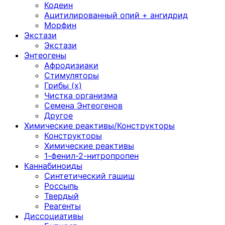
Кодеин
Ацитилированный опий + ангидрид
Морфин
Экстази
Экстази
Энтеогены
Афродизиаки
Стимуляторы
Грибы (х)
Чистка организма
Семена Энтеогенов
Другое
Химические реактивы/Конструкторы
Конструкторы
Химические реактивы
1-фенил-2-нитропропен
Каннабиноиды
Синтетический гашиш
Россыпь
Твердый
Реагенты
Диссоциативы