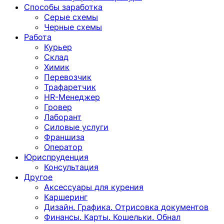
Способы заработка
Серые схемы
Черные схемы
Работа
Курьер
Склад
Химик
Перевозчик
Трафаретчик
HR-Менеджер
Гровер
Лаборант
Силовые услуги
Франшиза
Оператор
Юриспруденция
Консультация
Другoе
Аксессуары для курения
Каршеринг
Дизайн. Графика. Отрисовка документов
Финансы. Карты. Кошельки. Обнал