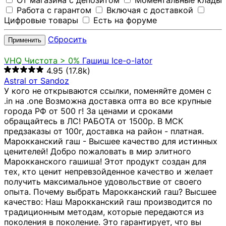
От магазина с депозитом
Моментальные клады
Работа с гарантом
Включая с доставкой
Цифровые товары
Есть на форуме
Сбросить
Применить
VHQ
Чистота > 0%
Гашиш Ice-o-lator
4.95
(17.8k)
Astral от Sandoz
У кого не открываются ссылки, поменяйте домен с
.in на .one Возможна доставка опта во все крупные
города РФ от 500 г! За ценами и сроками
обращайтесь в ЛС! РАБОТА от 1500р. В МСК
предзаказы от 100г, доставка на район - платная.
Марокканский гаш - Высшее качество для истинных
ценителей! Добро пожаловать в мир элитного
Марокканского гашиша! Этот продукт создан для
тех, кто ценит непревзойденное качество и желает
получить максимальное удовольствие от своего
опыта. Почему выбрать Марокканский гаш? Высшее
качество: Наш Марокканский гаш производится по
традиционным методам, которые передаются из
поколения в поколение. Это гарантирует, что вы