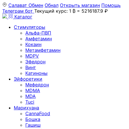
Салават
Обмен
Обнал
Открыть магазин
Помощь
Телеграм бот
Текущий курс: 1 ₿ = 5216187.9 ₽
Каталог
Стимуляторы
Альфа-ПВП
Амфетамин
Кокаин
Метамфетамин
MDPV
Эфедрон
Винт
Катиноны
Эйфоретики
Мефедрон
MDMA
MDA
Tuci
Марихуана
CannaFood
Бошка
Гашиш