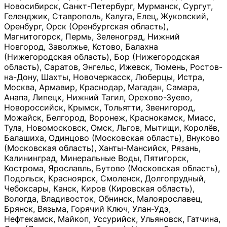
Новосибирск, Санкт-Петербург, Мурманск, Сургут,
Геленджик, Ставрополь, Калуга, Елец, Жуковский,
Оренбург, Орск (Оренбургская область),
Магнитогорск, Пермь, Зеленоград, Нижний
Новгород, Заволжье, Кстово, Балахна
(Нижегородская область), Бор (Нижегородская
область), Саратов, Энгельс, Ижевск, Тюмень, Ростов-
на-Дону, Шахты, Новочеркасск, Люберцы, Истра,
Москва, Армавир, Краснодар, Магадан, Самара,
Анапа, Липецк, Нижний Тагил, Орехово-Зуево,
Новороссийск, Крымск, Тольятти, Звенигород,
Можайск, Белгород, Воронеж, Краснокамск, Миасс,
Тула, Новомосковск, Омск, Льгов, Мытищи, Королёв,
Балашиха, Одинцово (Московская область), Внуково
(Московская область), Ханты-Мансийск, Рязань,
Калининград, Минеральные Воды, Пятигорск,
Кострома, Ярославль, Бутово (Московская область),
Подольск, Красноярск, Смоленск, Долгопрудный,
Чебоксары, Канск, Киров (Кировская область),
Вологда, Владивосток, Обнинск, Малоярославец,
Брянск, Вязьма, Горячий Ключ, Улан-Удэ,
Нефтекамск, Майкоп, Уссурийск, Ульяновск, Гатчина,