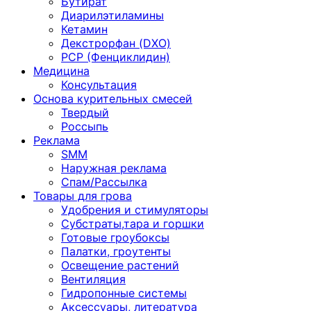
Бутират
Диарилэтиламины
Кетамин
Декстрорфан (DXO)
PCP (Фенциклидин)
Медицина
Консультация
Основа курительных смесей
Твердый
Россыпь
Реклама
SMM
Наружная реклама
Спам/Рассылка
Товары для грова
Удобрения и стимуляторы
Субстраты,тара и горшки
Готовые гроубоксы
Палатки, гроутенты
Освещение растений
Вентиляция
Гидропонные системы
Аксессуары, литература