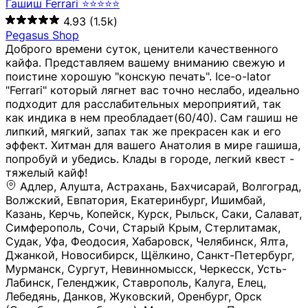
Гашиш Ferrari ⭐⭐⭐⭐⭐
4.93
(1.5k)
Pegasus Shop
Доброго времени суток, ценители качественного
кайфа. Представляем вашему вниманию свежую и
поистине хорошую "конскую печать". Ice-o-lator
"Ferrari" который лягнет вас точно неслабо, идеально
подходит для расслабительных мероприятий, так
как индика в нем преобладает(60/40). Сам гашиш не
липкий, мягкий, запах так же прекрасен как и его
эффект. Хитман для вашего Анатолия в мире гашиша,
попробуй и убедись. Клады в городе, легкий квест -
тяжелый кайф!
Адлер, Алушта, Астрахань, Бахчисарай, Волгоград, Волжский, Евпатория, Екатеринбург, Ишимбай, Казань, Керчь, Копейск, Курск, Рыльск, Саки, Салават, Симферополь, Сочи, Старый Крым, Стерлитамак, Судак, Уфа, Феодосия, Хабаровск, Челябинск, Ялта, Джанкой, Новосибирск, Щёлкино, Санкт-Петербург, Мурманск, Сургут, Невинномысск, Черкесск, Усть-Лабинск, Геленджик, Ставрополь, Калуга, Елец, Лебедянь, Данков, Жуковский, Оренбург, Орск (Оренбургская область), Магнитогорск, Пермь, Зеленоград, Солнечногорск, Нижний Новгород, Лысково, Заволжье, Кстово, Балахна (Нижегородская область), Богородск, Бор (Нижегородская область), Саратов, Энгельс, Ижевск, Тюмень, Ростов-на-Дону, Шахты, Новочеркасск, Батайск, Аксай, Люберцы, Истра, Москва, Армавир, Краснодар, Магадан, Самара, Анапа, Славянск-на-Кубани, Чаплыгин, Липецк, Нижний Тагил, Орехово-Зуево, Усть-Джегута, Лянтор, Нефтеюганск, Пыть-Ях, Урень, Ветлуга, Шахунья, Новороссийск, Крымск, Тимашёвск, Тольятти, Воткинск, Звенигород, Руза, Можайск, Белгород, Воронеж, Соликамск, Нытва, Лысьва (Пермский край), Чусовой, Кунгур, Краснокамск, Миасс, Губаха, Тула, Новомосковск, Донской, Омск, Льгов, Мытищи, Королёв, Ивантеевка, Балашиха, Семилуки, Кудымкар, Старый Оскол, Оса (Пермский край), Одинцово (Московская область), Ханты-Мансийск, Лабинск, Темрюк, Курганинск, Белореченск (Краснодарский край), Алупкa, Губкин, Рязань, Калининград, Усть-Илимск, Фрязино, Минеральные Воды, Пятигорск, Кострома, Ярославль, Коркино, Верхняя Пышма, Подольск, Красноярск, Смоленск, Долгопрудный, Чебоксары, Калачинск, Канск, Киров (Кировская область), Вологда, Рославль, Владивосток, Обнинск, Балабаново (Калужская область), Малоярославец, Брянск, Видное, Ярцево, Вязьма, Гагарин, Приволжск, Фурманов, Чайковский, Кинешма, Горячий Ключ, Улан-Удэ, Туймазы, Дюртюли, Альметьевск, Нефтекамск, Хадыженск, Апшеронск, Майкоп, Уссурийск, Ульяновск, Гатчина, Луга (Ленинградская область), Надым, Ногинск, Электросталь, Железнодорожный (Московская область), Бутурлиновка, Кириллов, Краснознаменск (Калиниградская область), Мышкин, Томмот, Холм, Абакан, Абдулино, Агидель, Агрыз, Адыгейск, Азнакаево, Алатырь, Алдан, Алейск, Александров, Александровск, Алексеевка (Белгородская обл.), Алексин, Амурск, Анадырь, Ангарск, Андреаполь, Анжеро-Судженск, Анива, Апатиты, Арамиль, Ардон, Арзамас, Аркадак, Арсеньев, Артём, Артёмовский, Архангельск, Асбест, Асино, Аткарск, Ахтубинск, Аша, Бабаево (Вологодская область), Бавлы (Республика Татарстан), Байкальск, Бакал, Баксан, Балаклава, Балаково (Саратовская область), Балашов (Саратовская область), Балтийск, Барабинск, Барнаул, Барыш (Ульяновская область), Бежецк, Белая Калитва (Ростовская область), Белебей, Белогорск (Крым), Белозерск, Белокуриха, Беломорск, Белоозёрский (Московская область), Белорецк (Республика Башкортостан), Кызыл, Белоярский (Ханты-Мансийский АО), Бердск, Березники (Пермский край), Берёзовский (Кемеровская область), Берёзовский (Свердловская область), Беслан, Бийск, Бикин, Билибино, Биробиджан, Благовещенск (Амурская область), Благовещенск (Башкортостан), Бобров, Богородицк, Боготол, Богучар, Бокситогорск (Ленинградская область), Бологое (Тверская область), Болхов, Большой Камень (Приморский край), Борисоглебск (Воронежская область), Боровичи (Новгородская область), Боровск, Бородино, Братск, Бронницы (Московская область), Бугульма (Республика Татарстан), Бугуруслан (Оренбургская область), Буинск, Буй, Буйнакск, Валдай, Валуйки, Велиж, Великие Луки, Великий Новгород, Великий Устюг, Вельск, Венёв, Верещагино, Верхнеуральск, Верхний Уфалей, Верхняя Салда, Верхняя Тура, Весьегонск, Вилючинск, Вихоревка, Вичуга, Владикавказ, Волгодонск, Волгореченск, Володарск, Волосово, Волчанск, Вольск, Воркута, Ворсма, Всеволожск (Ленинградская область), Вуктыл, Выкса, Высоковск, Высоцк, Вытегра, Вышний Волочёк, Вяземский, Вязники, Вятские Поляны, Нея, Шилка, Гаврилов Посад, Гаврилов-Ям, Гай, Галич, Гдов, Голицыно, Горно-Алтайск, Горнозаводск, Горняк, Городец, Гороховец, Гремячинск, Грозный, Грязи, Грязовец, Губкинский, Гуково, Гулькевичи, Гурьевск (Калининградская область), Гурьевск (Кемеровская область), Гусев, Гусь-Хрустальный, Давлеканово, Далматово, Дальнегорск, Дегтярск, Дедовск, Демидов, Дербент, Десногорск, Дзержинск, Дзержинский (Московская область), Дивногорск, Димитровград, Дмитровск, Дно, Добрянка, Долинск, Домодедово, Донецк (ДНР), Дорогобуж, Дрезна, Дубна, Дудинка, Духовщина, Дятьково, Егорьевск, Елабуга, Елизово, Ельня (Будет изменено название), Емва, Енисейск, Ермолино, Ершов, Ессентуки, Ефремов, Железноводск, Железногорск (Красноярский край), Железногорск (Курская область), Железногорск-Илимский, Жигулёвск, Жиздра, Жирновск, Жуков, Жуковка, Заводоуковск, Заволжск, Задонск, Заинск, Заозёрный, Заозёрск, Западная Двина, Заполярный, Зарайск, Заречный (Пензенская область), Заречный (Свердловская область), Заринск, Звенигово, Зверево, Зеленогорск ( Ленинградская обл. ), Зеленоградск, Зеленодольск, Зеленокумск, Зерноград, Зима, Змеиногорск, Зубцов, Ивангород, Иваново, Ивдель, Избербаш, Изобильный, Иланский, Инза, Инкерман, Инта, Ипатово, Искитим, Йошкар-Ола, Кадников, Калач, Калач-на-Дону, Калининск, Калтан, Калязин, Камбарка, Каменка (Пензенская область), Каменногорск (Ленинградская область), Каменск-Уральский, Каменск-Шахтинский, Камень-на-Оби, Камешково, Камышин, Канаш, Кандалакша, Карабаново, Карабаш, Карачаевск, Каргат, Каргополь, Карпинск, Карталы, Касимов, Касли, Каспийск, Катав-Ивановск, Катайск, Качканар, Кашин, Кашира, Кемерово, Кемь, Кизел, Кизилюрт, Кизляр, Кимовск, Кимры, Кингисепп, Кинель, Киреевск, Киренск, Киржач, Кириши, Кирово-Чепецк, Кировск (Ленинградская область), Кировск (Мурманская область), Кирсанов, Киселёвск, Кисловодск, Климовск, Клинцы, Княгинино, Ковдор, Ковров, Когалым, Козельск, Козьмодемьянск, Кола, Кологрив, Колпашево, Колпино, Кольчугино, Комсомольск, Комсомольск-на-Амуре, Конаково, Кондопога, Кондрово, Константиновск, Кораблино, Кореновск, Корсаков, Коряжма, Костерёво, Костомукша, Котельники, Котельниково, Котельнич, Котлас, Котовск, Кохма, Красноармейск (Московская область), Краснозаводск, Краснознаменск (Московская область), Краснокаменск, Краснослободск (Волгоградская область), Краснотурьинск, Красноуральск, Красный Сулин, Кремёнки, Кропоткин, Кубинка, Кувшиново (Тверская область), Кудрово, Кулебаки, Кумертау, Курлово, Куровское, Куртамыш, Курчатов, Куса, Кушва, Кыштым, Лабытнанги, Лагань, Лаишево (Республика Татарстан), Лакинск, Лангепас, Лахденпохья, Ленинск-Кузнецкий, Ленск (Республика Саха), Лермонтов (Ставропольский край), Лесозаводск (Приморский край), Лесосибирск, Ливны (Орловская область), Ликино-Дулёво, Липки (Тульская область), Лиски (Воронежская область), Лихославль, Лодейное Поле, Ломоносов (Санкт-Петербург), Лосино-Петровский, Лукоянов, Луховицы, Лыткарино, Любань (Ленинградская область), Любим, Людиново, Магас, Майский, Макаров, Малая Вишера, Малгобек, Мамадыш, Мамоново, Мантурово, Маркс, Махачкала, Мглин, Мегион, Медвежьегорск, Медногорск, Медынь, Меленки, Мелеуз, Менделеевск, Мещовск, Микунь, Миллерово, Минусинск, Миньяр, Мирный (Архангельская область), Мирный (Якутия), Михайловка (Город), Михайловск (Свердловская область), Михайловск (Ставропольский край), Могоча, Можга, Моздок, Мончегорск, Морозовск, Моршанск, Мосальск, Муравленко, Мурино, Муром, Мценск, Мыски, Набережные Челны, Навашино (Нижегородская область), Назарово (Красноярский край), Назрань, Нальчик, Наро-Фоминск, Нарткала, Нарьян-Мар, Находка, Невель (Псковская область), Невельск, Невьянск, Нелидово (Тверская область), Неман, Нерехта (Костромская область), Нерюнгри, Нестеров, Нефтегорск (Самарская область), Нефтекумск, Нижневартовск, Нижнекамск (Республика Татарстан), Нижнеудинск, Нижние Серги, Нижний Ломов, Нижняя Тура, Николаевск-на-Амуре, Никольск (Вологодская область), Никольск (Пензенская область), Новая Ладога, Новая Ляля, Новоалександровск, Новоалтайск, Нововоронеж, Новодвинск, Новозыбков, Новокубанск, Новокуйбышевск, Новомичуринск, Новопавловск, Новоржев, Новосокольники, Новотроицк, Новоульяновск, Новоуральск, Новохопёрск, Новочебоксарск, Новошахтинск, Новый Оскол, Новый Уренгой, Норильск, Нурлат, Нягань, Нязепетровск, Няндома, Облучье, Обоянь, Озёрск (Калининградская область), Озёрск (Челябинская область), Озёры, Октябрьск (Самарская область), Октябрьский (Башкортостан), Окуловка (Новгородская область), Оленегорск, Олонец, Онега, Опочка, Осинники, Осташков, Остров, Острогожск, Отрадный, Оха, Павлово, Павловск (Воронежская область), Павловск (Санкт-Петербург), Павловский Посад, Партизанск, Певек, Пенза, Первоуральск, Перевоз, Пересвет, Переславль-Залесский, Пестово (Новгородская область), Петрозаводск, Петропавловск-Камчатский, Печоры, Пикалёво, Пионерский, Питкяранта, Плавск, Плёс, Подпорожье, Покачи, Покров, Покровск, Полесск, Полысаево, Полярные Зори, Полярный, Поронайск, Порхов, Похвистнево, Почеп, Починок, Пошехонье, Правдинск, Приморск (Калининградская область), Приморско-Ахтарск, Приозерск, Прокопьевск, Протвино, Прохладный, Пугачёв, Пудож, Пустошка, Пушкино, Пущино, Пыталово, Радужный (Владимирская область), Радужный (Ханты-Мансийский АО), Райчихинск, Раменское, Рассказово, Ревда, Реж, Реутов, Родники, Россошь, Ростов (Ярославская обл.), Рошаль, Ртищево, Рубцовск, Рузаевка, Рыбинск, Рыбное, Ряжск, Салехард, Сальск, Саранск, Сарапул, Саров, Сасово, Сатка, Сафоново, Саяногорск, Саянск, Светлогорск, Светлоград, Светлый, Светогорск (Ленинградская область), Свободный, Себеж, Северобайкальск, Северодвинск, Североуральск, Сегежа, Семикаракорск, Сенгилей, Серафимович, Сергач, Сергиев Посад, Сердобск, Сертолово (Ленинградская область), Сестрорецк (Ленинградская область), Сибай, Скопин, Славгород, Сланцы, Слободской, Слюдянка, Собинка, Советск (Кировская область), Советск (Калининградская область), Советск (Тульская область), Советская Гавань, Советский (Ханты-Мансийский АО), Сокол (Вологодская область), Солигалич, Соль-Илецк, Сольцы, Сортавала, Сосенский, Сосновоборск, Сосновый Бор (Ленинградская область), Сосногорск, Спас-Клепики, Спасск-Рязанский, С