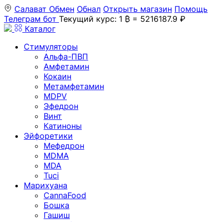
Салават
Обмен
Обнал
Открыть магазин
Помощь
Телеграм бот
Текущий курс: 1 ₿ = 5216187.9 ₽
Каталог
Стимуляторы
Альфа-ПВП
Амфетамин
Кокаин
Метамфетамин
MDPV
Эфедрон
Винт
Катиноны
Эйфоретики
Мефедрон
MDMA
MDA
Tuci
Марихуана
CannaFood
Бошка
Гашиш