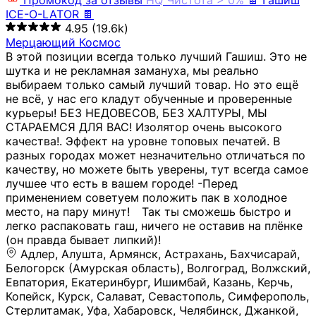
Промокод за отзывы
HQ
Чистота > 0%
🍫 Гашиш
ICE-O-LATOR 🍫
4.95
(19.6k)
Мерцающий Космос
В этой позиции всегда только лучший Гашиш. Это не
шутка и не рекламная замануха, мы реально
выбираем только самый лучший товар. Но это ещё
не всё, у нас его кладут обученные и проверенные
курьеры! БЕЗ НЕДОВЕСОВ, БЕЗ ХАЛТУРЫ, МЫ
СТАРАЕМСЯ ДЛЯ ВАС! Изолятор очень высокого
качества!. Эффект на уровне топовых печатей. В
разных городах может незначительно отличаться по
качеству, но можете быть уверены, тут всегда самое
лучшее что есть в вашем городе! -Перед
применением советуем положить пак в холодное
место, на пару минут!⠀ Так ты сможешь быстро и
легко распаковать гаш, ничего не оставив на плёнке
(он правда бывает липкий)!
Адлер, Алушта, Армянск, Астрахань, Бахчисарай,
Белогорск (Амурская область), Волгоград, Волжский,
Евпатория, Екатеринбург, Ишимбай, Казань, Керчь,
Копейск, Курск, Салават, Севастополь, Симферополь,
Стерлитамак, Уфа, Хабаровск, Челябинск, Джанкой,