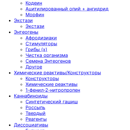
Кодеин
Ацитилированный опий + ангидрид
Морфин
Экстази
Экстази
Энтеогены
Афродизиаки
Стимуляторы
Грибы (х)
Чистка организма
Семена Энтеогенов
Другое
Химические реактивы/Конструкторы
Конструкторы
Химические реактивы
1-фенил-2-нитропропен
Каннабиноиды
Синтетический гашиш
Россыпь
Твердый
Реагенты
Диссоциативы