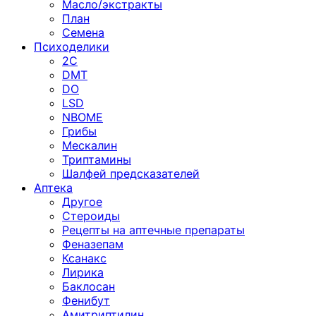
Масло/экстракты
План
Семена
Психоделики
2C
DMT
DO
LSD
NBOME
Грибы
Мескалин
Триптамины
Шалфей предсказателей
Аптека
Другое
Стероиды
Рецепты на аптечные препараты
Феназепам
Ксанакс
Лирика
Баклосан
Фенибут
Амитриптилин