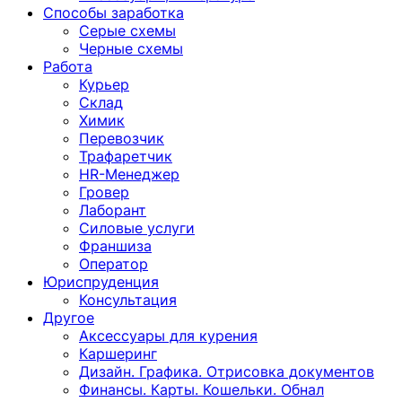
Способы заработка
Серые схемы
Черные схемы
Работа
Курьер
Склад
Химик
Перевозчик
Трафаретчик
HR-Менеджер
Гровер
Лаборант
Силовые услуги
Франшиза
Оператор
Юриспруденция
Консультация
Другoе
Аксессуары для курения
Каршеринг
Дизайн. Графика. Отрисовка документов
Финансы. Карты. Кошельки. Обнал