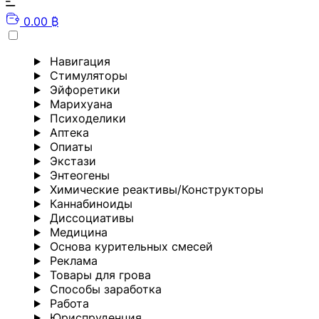
0.00 ₿
Навигация
Стимуляторы
Эйфоретики
Марихуана
Психоделики
Аптека
Опиаты
Экстази
Энтеогены
Химические реактивы/Конструкторы
Каннабиноиды
Диссоциативы
Медицина
Основа курительных смесей
Реклама
Товары для грова
Способы заработка
Работа
Юриспруденция