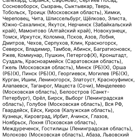
Салехард, Саранск, Сафоново, Сергиев Посад,
Сосновоборск, Сызрань, Сыктывкар, Тверь,
Тобольск, Троицк (Московская область), Химки,
Череповец, Чита, Шлиссельбург, Щёлково, Элиста,
Южно-Сахалинск, Якутск, Нерчинск (Забайкальский
край), Мамонтово (Алтайский край), Новокузнецк,
Томск, Иркутск, Коломна, Псков, Азов, Лобня,
Дмитров, Чехов, Серпухов, Клин, Красногорск,
Северск, Владимир, Тамбов, Абинск, Багратионовск,
Ржев, Коммунар, Пушкин, Петергоф(Х), Кронштадт,
Суздаль, Красноармейск (Саратовская область),
Гжель (Московская область), Минск (РБ)(Х), Орша
(РБ)(Х), Пинск (РБ)(Х), Георгиевск, Могилев (РБ)(Х),
Курган, Ишим, Лениногорск, Златоуст, Красноуфимск,
Алапаевск, Таганрог, Мацеста (Сочи), Менделеево
(Московская область), Белоостров (Санкт-
Петербург), Орёл, Бирск, Выборг (Ленинградская
область), Голубое (Московская область), Вся РФ,
Гвардейск, Ейск, Киров (Калужская область),
Кузнецк, Кировград, Ирбит, Ачинск, Глазов,
Ноябрьск, Локня (Псковская область),
Междуреченск, Гостилицы (Ленинградская область),
Молоково (Московская область), Абаза, Львовский