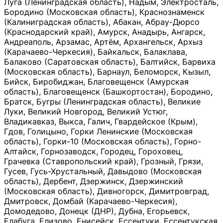
Луга (Ленинградская область), Надым, Электросталь,
Бородино (Московская область), Краснознаменск
(Калиниградская область), Абакан, Абрау-Дюрсо
(Краснодарский край), Амурск, Анадырь, Ангарск,
Андреаполь, Арзамас, Артём, Архангельск, Архыз
(Карачаево-Черкесия), Байкальск, Балаклава,
Балаково (Саратовская область), Балтийск, Барвиха
(Московская область), Барнаул, Беломорск, Кызыл,
Бийск, Биробиджан, Благовещенск (Амурская
область), Благовещенск (Башкортостан), Бородино,
Братск, Бугры (Ленинградская область), Великие
Луки, Великий Новгород, Великий Устюг,
Владикавказ, Выкса, Галич, Гвардейское (Крым),
Гдов, Голицыно, Горки Ленинские (Московская
область), Горки-10 (Московская область), Горно-
Алтайск, Горнозаводск, Городец, Гороховец,
Грачевка (Ставропольский край), Грозный, Грязи,
Гусев, Гусь-Хрустальный, Давыдово (Московская
область), Дербент, Дзержинск, Дзержинский
(Московская область), Дивногорск, Димитровград,
Дмитровск, Домбай (Карачаево-Черкесия),
Домодедово, Донецк (ДНР), Дубна, Егорьевск,
Елабуга, Елизово, Енисейск, Ессентуки, Ессентукская