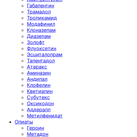
Габапентин
Трамадол
Тропикамид
Модафинил
Клоназепам
Диазепам
Золофт
Флуоксетин
Эсциталопрам
Тапентадол
Атаракс
Аминазин
Андипал
Клофелин
Кветиапин
Субутекс
Оксикодон
Аддералл
Метилфенидат
Опиаты
Героин
Метадон