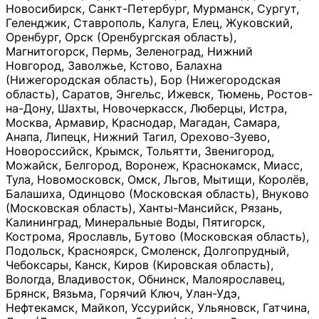
Новосибирск, Санкт-Петербург, Мурманск, Сургут,
Геленджик, Ставрополь, Калуга, Елец, Жуковский,
Оренбург, Орск (Оренбургская область),
Магнитогорск, Пермь, Зеленоград, Нижний
Новгород, Заволжье, Кстово, Балахна
(Нижегородская область), Бор (Нижегородская
область), Саратов, Энгельс, Ижевск, Тюмень, Ростов-
на-Дону, Шахты, Новочеркасск, Люберцы, Истра,
Москва, Армавир, Краснодар, Магадан, Самара,
Анапа, Липецк, Нижний Тагил, Орехово-Зуево,
Новороссийск, Крымск, Тольятти, Звенигород,
Можайск, Белгород, Воронеж, Краснокамск, Миасс,
Тула, Новомосковск, Омск, Льгов, Мытищи, Королёв,
Балашиха, Одинцово (Московская область), Внуково
(Московская область), Ханты-Мансийск, Рязань,
Калининград, Минеральные Воды, Пятигорск,
Кострома, Ярославль, Бутово (Московская область),
Подольск, Красноярск, Смоленск, Долгопрудный,
Чебоксары, Канск, Киров (Кировская область),
Вологда, Владивосток, Обнинск, Малоярославец,
Брянск, Вязьма, Горячий Ключ, Улан-Удэ,
Нефтекамск, Майкоп, Уссурийск, Ульяновск, Гатчина,