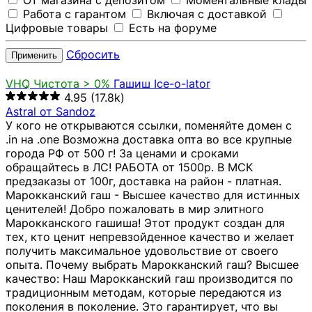
От магазина с депозитом
Моментальные клады
Работа с гарантом
Включая с доставкой
Цифровые товары
Есть на форуме
Сбросить
Применить
VHQ
Чистота > 0%
Гашиш Ice-o-lator
4.95
(17.8k)
Astral от Sandoz
У кого не открываются ссылки, поменяйте домен с
.in на .one Возможна доставка опта во все крупные
города РФ от 500 г! За ценами и сроками
обращайтесь в ЛС! РАБОТА от 1500р. В МСК
предзаказы от 100г, доставка на район - платная.
Марокканский гаш - Высшее качество для истинных
ценителей! Добро пожаловать в мир элитного
Марокканского гашиша! Этот продукт создан для
тех, кто ценит непревзойденное качество и желает
получить максимальное удовольствие от своего
опыта. Почему выбрать Марокканский гаш? Высшее
качество: Наш Марокканский гаш производится по
традиционным методам, которые передаются из
поколения в поколение. Это гарантирует, что вы