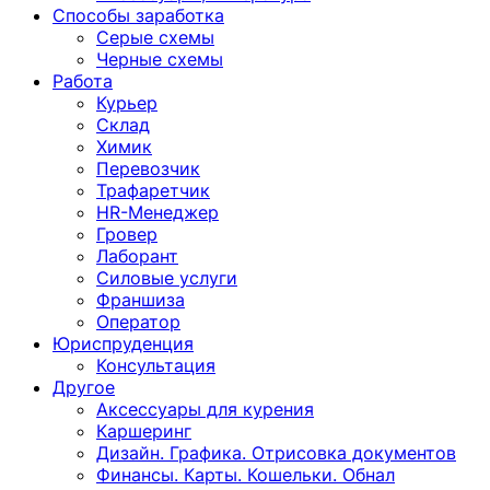
Способы заработка
Серые схемы
Черные схемы
Работа
Курьер
Склад
Химик
Перевозчик
Трафаретчик
HR-Менеджер
Гровер
Лаборант
Силовые услуги
Франшиза
Оператор
Юриспруденция
Консультация
Другoе
Аксессуары для курения
Каршеринг
Дизайн. Графика. Отрисовка документов
Финансы. Карты. Кошельки. Обнал