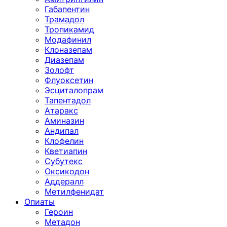
Габапентин
Трамадол
Тропикамид
Модафинил
Клоназепам
Диазепам
Золофт
Флуоксетин
Эсциталопрам
Тапентадол
Атаракс
Аминазин
Андипал
Клофелин
Кветиапин
Субутекс
Оксикодон
Аддералл
Метилфенидат
Опиаты
Героин
Метадон