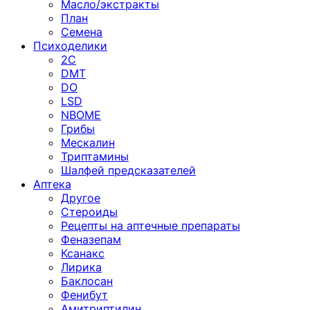
Масло/экстракты
План
Семена
Психоделики
2C
DMT
DO
LSD
NBOME
Грибы
Мескалин
Триптамины
Шалфей предсказателей
Аптека
Другое
Стероиды
Рецепты на аптечные препараты
Феназепам
Ксанакс
Лирика
Баклосан
Фенибут
Амитриптилин