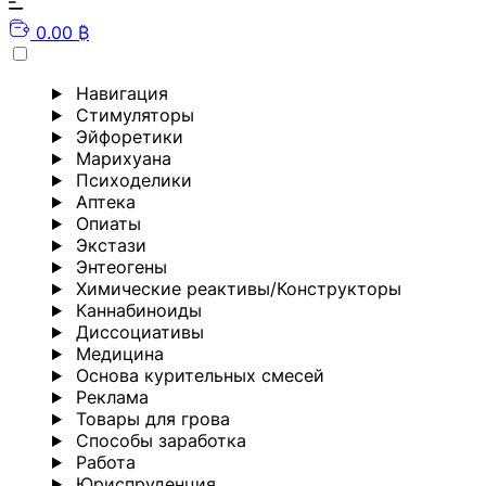
0.00 ₿
Навигация
Стимуляторы
Эйфоретики
Марихуана
Психоделики
Аптека
Опиаты
Экстази
Энтеогены
Химические реактивы/Конструкторы
Каннабиноиды
Диссоциативы
Медицина
Основа курительных смесей
Реклама
Товары для грова
Способы заработка
Работа
Юриспруденция