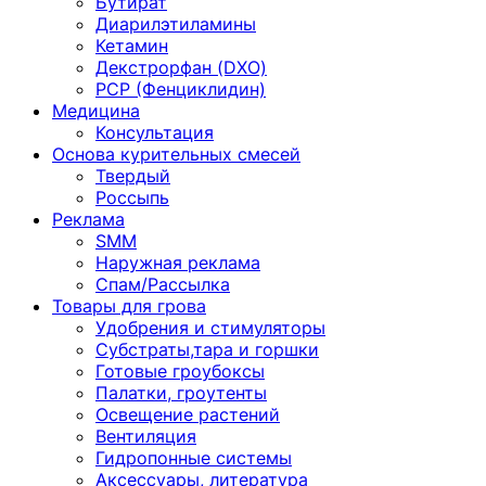
Бутират
Диарилэтиламины
Кетамин
Декстрорфан (DXO)
PCP (Фенциклидин)
Медицина
Консультация
Основа курительных смесей
Твердый
Россыпь
Реклама
SMM
Наружная реклама
Спам/Рассылка
Товары для грова
Удобрения и стимуляторы
Субстраты,тара и горшки
Готовые гроубоксы
Палатки, гроутенты
Освещение растений
Вентиляция
Гидропонные системы
Аксессуары, литература