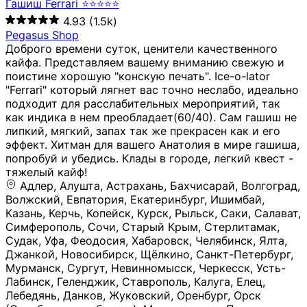
Гашиш Ferrari ⭐⭐⭐⭐⭐
4.93
(1.5k)
Pegasus Shop
Доброго времени суток, ценители качественного
кайфа. Представляем вашему вниманию свежую и
поистине хорошую "конскую печать". Ice-o-lator
"Ferrari" который лягнет вас точно неслабо, идеально
подходит для расслабительных мероприятий, так
как индика в нем преобладает(60/40). Сам гашиш не
липкий, мягкий, запах так же прекрасен как и его
эффект. Хитман для вашего Анатолия в мире гашиша,
попробуй и убедись. Клады в городе, легкий квест -
тяжелый кайф!
Адлер, Алушта, Астрахань, Бахчисарай, Волгоград, Волжский, Евпатория, Екатеринбург, Ишимбай, Казань, Керчь, Копейск, Курск, Рыльск, Саки, Салават, Симферополь, Сочи, Старый Крым, Стерлитамак, Судак, Уфа, Феодосия, Хабаровск, Челябинск, Ялта, Джанкой, Новосибирск, Щёлкино, Санкт-Петербург, Мурманск, Сургут, Невинномысск, Черкесск, Усть-Лабинск, Геленджик, Ставрополь, Калуга, Елец, Лебедянь, Данков, Жуковский, Оренбург, Орск (Оренбургская область), Магнитогорск, Пермь, Зеленоград, Солнечногорск, Нижний Новгород, Лысково, Заволжье, Кстово, Балахна (Нижегородская область), Богородск, Бор (Нижегородская область), Саратов, Энгельс, Ижевск, Тюмень, Ростов-на-Дону, Шахты, Новочеркасск, Батайск, Аксай, Люберцы, Истра, Москва, Армавир, Краснодар, Магадан, Самара, Анапа, Славянск-на-Кубани, Чаплыгин, Липецк, Нижний Тагил, Орехово-Зуево, Усть-Джегута, Лянтор, Нефтеюганск, Пыть-Ях, Урень, Ветлуга, Шахунья, Новороссийск, Крымск, Тимашёвск, Тольятти, Воткинск, Звенигород, Руза, Можайск, Белгород, Воронеж, Соликамск, Нытва, Лысьва (Пермский край), Чусовой, Кунгур, Краснокамск, Миасс, Губаха, Тула, Новомосковск, Донской, Омск, Льгов, Мытищи, Королёв, Ивантеевка, Балашиха, Семилуки, Кудымкар, Старый Оскол, Оса (Пермский край), Одинцово (Московская область), Ханты-Мансийск, Лабинск, Темрюк, Курганинск, Белореченск (Краснодарский край), Алупкa, Губкин, Рязань, Калининград, Усть-Илимск, Фрязино, Минеральные Воды, Пятигорск, Кострома, Ярославль, Коркино, Верхняя Пышма, Подольск, Красноярск, Смоленск, Долгопрудный, Чебоксары, Калачинск, Канск, Киров (Кировская область), Вологда, Рославль, Владивосток, Обнинск, Балабаново (Калужская область), Малоярославец, Брянск, Видное, Ярцево, Вязьма, Гагарин, Приволжск, Фурманов, Чайковский, Кинешма, Горячий Ключ, Улан-Удэ, Туймазы, Дюртюли, Альметьевск, Нефтекамск, Хадыженск, Апшеронск, Майкоп, Уссурийск, Ульяновск, Гатчина, Луга (Ленинградская область), Надым, Ногинск, Электросталь, Железнодорожный (Московская область), Бутурлиновка, Кириллов, Краснознаменск (Калиниградская область), Мышкин, Томмот, Холм, Абакан, Абдулино, Агидель, Агрыз, Адыгейск, Азнакаево, Алатырь, Алдан, Алейск, Александров, Александровск, Алексеевка (Белгородская обл.), Алексин, Амурск, Анадырь, Ангарск, Андреаполь, Анжеро-Судженск, Анива, Апатиты, Арамиль, Ардон, Арзамас, Аркадак, Арсеньев, Артём, Артёмовский, Архангельск, Асбест, Асино, Аткарск, Ахтубинск, Аша, Бабаево (Вологодская область), Бавлы (Республика Татарстан), Байкальск, Бакал, Баксан, Балаклава, Балаково (Саратовская область), Балашов (Саратовская область), Балтийск, Барабинск, Барнаул, Барыш (Ульяновская область), Бежецк, Белая Калитва (Ростовская область), Белебей, Белогорск (Крым), Белозерск, Белокуриха, Беломорск, Белоозёрский (Московская область), Белорецк (Республика Башкортостан), Кызыл, Белоярский (Ханты-Мансийский АО), Бердск, Березники (Пермский край), Берёзовский (Кемеровская область), Берёзовский (Свердловская область), Беслан, Бийск, Бикин, Билибино, Биробиджан, Благовещенск (Амурская область), Благовещенск (Башкортостан), Бобров, Богородицк, Боготол, Богучар, Бокситогорск (Ленинградская область), Бологое (Тверская область), Болхов, Большой Камень (Приморский край), Борисоглебск (Воронежская область), Боровичи (Новгородская область), Боровск, Бородино, Братск, Бронницы (Московская область), Бугульма (Республика Татарстан), Бугуруслан (Оренбургская область), Буинск, Буй, Буйнакск, Валдай, Валуйки, Велиж, Великие Луки, Великий Новгород, Великий Устюг, Вельск, Венёв, Верещагино, Верхнеуральск, Верхний Уфалей, Верхняя Салда, Верхняя Тура, Весьегонск, Вилючинск, Вихоревка, Вичуга, Владикавказ, Волгодонск, Волгореченск, Володарск, Волосово, Волчанск, Вольск, Воркута, Ворсма, Всеволожск (Ленинградская область), Вуктыл, Выкса, Высоковск, Высоцк, Вытегра, Вышний Волочёк, Вяземский, Вязники, Вятские Поляны, Нея, Шилка, Гаврилов Посад, Гаврилов-Ям, Гай, Галич, Гдов, Голицыно, Горно-Алтайск, Горнозаводск, Горняк, Городец, Гороховец, Гремячинск, Грозный, Грязи, Грязовец, Губкинский, Гуково, Гулькевичи, Гурьевск (Калининградская область), Гурьевск (Кемеровская область), Гусев, Гусь-Хрустальный, Давлеканово, Далматово, Дальнегорск, Дегтярск, Дедовск, Демидов, Дербент, Десногорск, Дзержинск, Дзержинский (Московская область), Дивногорск, Димитровград, Дмитровск, Дно, Добрянка, Долинск, Домодедово, Донецк (ДНР), Дорогобуж, Дрезна, Дубна, Дудинка, Духовщина, Дятьково, Егорьевск, Елабуга, Елизово, Ельня (Будет изменено название), Емва, Енисейск, Ермолино, Ершов, Ессентуки, Ефремов, Железноводск, Железногорск (Красноярский край), Железногорск (Курская область), Железногорск-Илимский, Жигулёвск, Жиздра, Жирновск, Жуков, Жуковка, Заводоуковск, Заволжск, Задонск, Заинск, Заозёрный, Заозёрск, Западная Двина, Заполярный, Зарайск, Заречный (Пензенская область), Заречный (Свердловская область), Заринск, Звенигово, Зверево, Зеленогорск ( Ленинградская обл. ), Зеленоградск, Зеленодольск, Зеленокумск, Зерноград, Зима, Змеиногорск, Зубцов, Ивангород, Иваново, Ивдель, Избербаш, Изобильный, Иланский, Инза, Инкерман, Инта, Ипатово, Искитим, Йошкар-Ола, Кадников, Калач, Калач-на-Дону, Калининск, Калтан, Калязин, Камбарка, Каменка (Пензенская область), Каменногорск (Ленинградская область), Каменск-Уральский, Каменск-Шахтинский, Камень-на-Оби, Камешково, Камышин, Канаш, Кандалакша, Карабаново, Карабаш, Карачаевск, Каргат, Каргополь, Карпинск, Карталы, Касимов, Касли, Каспийск, Катав-Ивановск, Катайск, Качканар, Кашин, Кашира, Кемерово, Кемь, Кизел, Кизилюрт, Кизляр, Кимовск, Кимры, Кингисепп, Кинель, Киреевск, Киренск, Киржач, Кириши, Кирово-Чепецк, Кировск (Ленинградская область), Кировск (Мурманская область), Кирсанов, Киселёвск, Кисловодск, Климовск, Клинцы, Княгинино, Ковдор, Ковров, Когалым, Козельск, Козьмодемьянск, Кола, Кологрив, Колпашево, Колпино, Кольчугино, Комсомольск, Комсомольск-на-Амуре, Конаково, Кондопога, Кондрово, Константиновск, Кораблино, Кореновск, Корсаков, Коряжма, Костерёво, Костомукша, Котельники, Котельниково, Котельнич, Котлас, Котовск, Кохма, Красноармейск (Московская область), Краснозаводск, Краснознаменск (Московская область), Краснокаменск, Краснослободск (Волгоградская область), Краснотурьинск, Красноуральск, Красный Сулин, Кремёнки, Кропоткин, Кубинка, Кувшиново (Тверская область), Кудрово, Кулебаки, Кумертау, Курлово, Куровское, Куртамыш, Курчатов, Куса, Кушва, Кыштым, Лабытнанги, Лагань, Лаишево (Республика Татарстан), Лакинск, Лангепас, Лахденпохья, Ленинск-Кузнецкий, Ленск (Республика Саха), Лермонтов (Ставропольский край), Лесозаводск (Приморский край), Лесосибирск, Ливны (Орловская область), Ликино-Дулёво, Липки (Тульская область), Лиски (Воронежская область), Лихославль, Лодейное Поле, Ломоносов (Санкт-Петербург), Лосино-Петровский, Лукоянов, Луховицы, Лыткарино, Любань (Ленинградская область), Любим, Людиново, Магас, Майский, Макаров, Малая Вишера, Малгобек, Мамадыш, Мамоново, Мантурово, Маркс, Махачкала, Мглин, Мегион, Медвежьегорск, Медногорск, Медынь, Меленки, Мелеуз, Менделеевск, Мещовск, Микунь, Миллерово, Минусинск, Миньяр, Мирный (Архангельская область), Мирный (Якутия), Михайловка (Город), Михайловск (Свердловская область), Михайловск (Ставропольский край), Могоча, Можга, Моздок, Мончегорск, Морозовск, Моршанск, Мосальск, Муравленко, Мурино, Муром, Мценск, Мыски, Набережные Челны, Навашино (Нижегородская область), Назарово (Красноярский край), Назрань, Нальчик, Наро-Фоминск, Нарткала, Нарьян-Мар, Находка, Невель (Псковская область), Невельск, Невьянск, Нелидово (Тверская область), Неман, Нерехта (Костромская область), Нерюнгри, Нестеров, Нефтегорск (Самарская область), Нефтекумск, Нижневартовск, Нижнекамск (Республика Татарстан), Нижнеудинск, Нижние Серги, Нижний Ломов, Нижняя Тура, Николаевск-на-Амуре, Никольск (Вологодская область), Никольск (Пензенская область), Новая Ладога, Новая Ляля, Новоалександровск, Новоалтайск, Нововоронеж, Новодвинск, Новозыбков, Новокубанск, Новокуйбышевск, Новомичуринск, Новопавловск, Новоржев, Новосокольники, Новотроицк, Новоульяновск, Новоуральск, Новохопёрск, Новочебоксарск, Новошахтинск, Новый Оскол, Новый Уренгой, Норильск, Нурлат, Нягань, Нязепетровск, Няндома, Облучье, Обоянь, Озёрск (Калининградская область), Озёрск (Челябинская область), Озёры, Октябрьск (Самарская область), Октябрьский (Башкортостан), Окуловка (Новгородская область), Оленегорск, Олонец, Онега, Опочка, Осинники, Осташков, Остров, Острогожск, Отрадный, Оха, Павлово, Павловск (Воронежская область), Павловск (Санкт-Петербург), Павловский Посад, Партизанск, Певек, Пенза, Первоуральск, Перевоз, Пересвет, Переславль-Залесский, Пестово (Новгородская область), Петрозаводск, Петропавловск-Камчатский, Печоры, Пикалёво, Пионерский, Питкяранта, Плавск, Плёс, Подпорожье, Покачи, Покров, Покровск, Полесск, Полысаево, Полярные Зори, Полярный, Поронайск, Порхов, Похвистнево, Почеп, Починок, Пошехонье, Правдинск, Приморск (Калининградская область), Приморско-Ахтарск, Приозерск, Прокопьевск, Протвино, Прохладный, Пугачёв, Пудож, Пустошка, Пушкино, Пущино, Пыталово, Радужный (Владимирская область), Радужный (Ханты-Мансийский АО), Райчихинск, Раменское, Рассказово, Ревда, Реж, Реутов, Родники, Россошь, Ростов (Ярославская обл.), Рошаль, Ртищево, Рубцовск, Рузаевка, Рыбинск, Рыбное, Ряжск, Салехард, Сальск, Саранск, Сарапул, Саров, Сасово, Сатка, Сафоново, Саяногорск, Саянск, Светлогорск, Светлоград, Светлый, Светогорск (Ленинградская область), Свободный, Себеж, Северобайкальск, Северодвинск, Североуральск, Сегежа, Семикаракорск, Сенгилей, Серафимович, Сергач, Сергиев Посад, Сердобск, Сертолово (Ленинградская область), Сестрорецк (Ленинградская область), Сибай, Скопин, Славгород, Сланцы, Слободской, Слюдянка, Собинка, Советск (Кировская область), Советск (Калининградская область), Советск (Тульская область), Советская Гавань, Советский (Ханты-Мансийский АО), Сокол (Вологодская область), Солигалич, Соль-Илецк, Сольцы, Сортавала, Сосенский, Сосновоборск, Сосновый Бор (Ленинградская область), Сосногорск, Спас-Клепики, Спасск-Рязанский, С