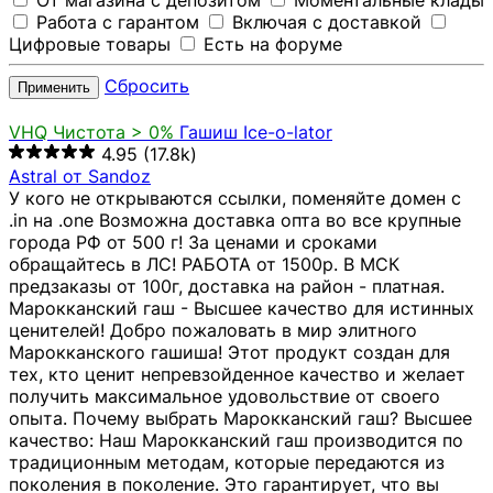
От магазина с депозитом
Моментальные клады
Работа с гарантом
Включая с доставкой
Цифровые товары
Есть на форуме
Сбросить
Применить
VHQ
Чистота > 0%
Гашиш Ice-o-lator
4.95
(17.8k)
Astral от Sandoz
У кого не открываются ссылки, поменяйте домен с
.in на .one Возможна доставка опта во все крупные
города РФ от 500 г! За ценами и сроками
обращайтесь в ЛС! РАБОТА от 1500р. В МСК
предзаказы от 100г, доставка на район - платная.
Марокканский гаш - Высшее качество для истинных
ценителей! Добро пожаловать в мир элитного
Марокканского гашиша! Этот продукт создан для
тех, кто ценит непревзойденное качество и желает
получить максимальное удовольствие от своего
опыта. Почему выбрать Марокканский гаш? Высшее
качество: Наш Марокканский гаш производится по
традиционным методам, которые передаются из
поколения в поколение. Это гарантирует, что вы