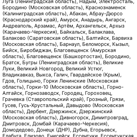
Луга (Ленинградская область), Надым, Электросталь,
Бородино (Московская область), Краснознаменск
(Калиниградская область), Абакан, Абрау-Дюрсо
(Краснодарский край), Амурск, Анадырь, Ангарск,
Андреаполь, Арзамас, Артём, Архангельск, Архыз
(Карачаево-Черкесия), Байкальск, Балаклава,
Балаково (Саратовская область), Балтийск, Барвиха
(Московская область), Барнаул, Беломорск, Кызыл,
Бийск, Биробиджан, Благовещенск (Амурская
область), Благовещенск (Башкортостан), Бородино,
Братск, Бугры (Ленинградская область), Великие
Луки, Великий Новгород, Великий Устюг,
Владикавказ, Выкса, Галич, Гвардейское (Крым),
Гдов, Голицыно, Горки Ленинские (Московская
область), Горки-10 (Московская область), Горно-
Алтайск, Горнозаводск, Городец, Гороховец,
Грачевка (Ставропольский край), Грозный, Грязи,
Гусев, Гусь-Хрустальный, Давыдово (Московская
область), Дербент, Дзержинск, Дзержинский
(Московская область), Дивногорск, Димитровград,
Дмитровск, Домбай (Карачаево-Черкесия),
Домодедово, Донецк (ДНР), Дубна, Егорьевск,
Елабуга, Елизово, Енисейск, Ессентуки, Ессентукская