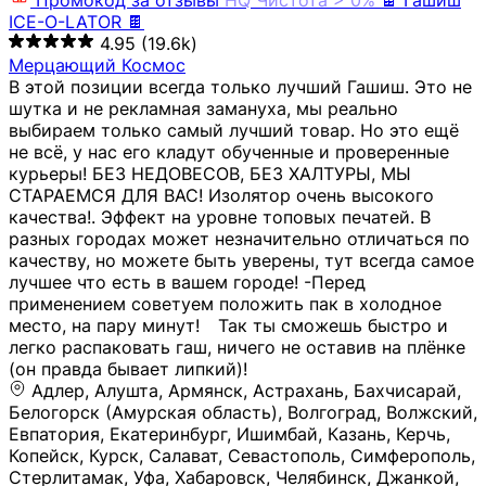
Промокод за отзывы
HQ
Чистота > 0%
🍫 Гашиш
ICE-O-LATOR 🍫
4.95
(19.6k)
Мерцающий Космос
В этой позиции всегда только лучший Гашиш. Это не
шутка и не рекламная замануха, мы реально
выбираем только самый лучший товар. Но это ещё
не всё, у нас его кладут обученные и проверенные
курьеры! БЕЗ НЕДОВЕСОВ, БЕЗ ХАЛТУРЫ, МЫ
СТАРАЕМСЯ ДЛЯ ВАС! Изолятор очень высокого
качества!. Эффект на уровне топовых печатей. В
разных городах может незначительно отличаться по
качеству, но можете быть уверены, тут всегда самое
лучшее что есть в вашем городе! -Перед
применением советуем положить пак в холодное
место, на пару минут!⠀ Так ты сможешь быстро и
легко распаковать гаш, ничего не оставив на плёнке
(он правда бывает липкий)!
Адлер, Алушта, Армянск, Астрахань, Бахчисарай,
Белогорск (Амурская область), Волгоград, Волжский,
Евпатория, Екатеринбург, Ишимбай, Казань, Керчь,
Копейск, Курск, Салават, Севастополь, Симферополь,
Стерлитамак, Уфа, Хабаровск, Челябинск, Джанкой,