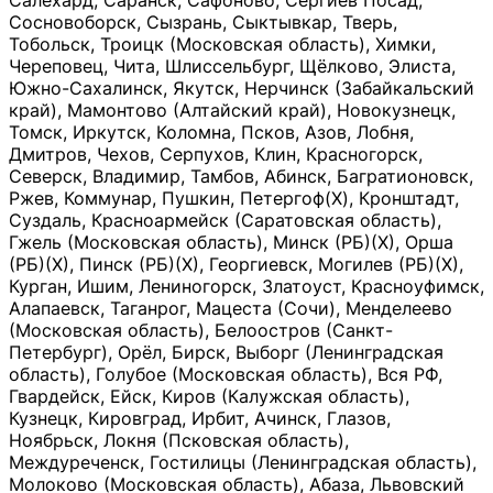
Салехард, Саранск, Сафоново, Сергиев Посад,
Сосновоборск, Сызрань, Сыктывкар, Тверь,
Тобольск, Троицк (Московская область), Химки,
Череповец, Чита, Шлиссельбург, Щёлково, Элиста,
Южно-Сахалинск, Якутск, Нерчинск (Забайкальский
край), Мамонтово (Алтайский край), Новокузнецк,
Томск, Иркутск, Коломна, Псков, Азов, Лобня,
Дмитров, Чехов, Серпухов, Клин, Красногорск,
Северск, Владимир, Тамбов, Абинск, Багратионовск,
Ржев, Коммунар, Пушкин, Петергоф(Х), Кронштадт,
Суздаль, Красноармейск (Саратовская область),
Гжель (Московская область), Минск (РБ)(Х), Орша
(РБ)(Х), Пинск (РБ)(Х), Георгиевск, Могилев (РБ)(Х),
Курган, Ишим, Лениногорск, Златоуст, Красноуфимск,
Алапаевск, Таганрог, Мацеста (Сочи), Менделеево
(Московская область), Белоостров (Санкт-
Петербург), Орёл, Бирск, Выборг (Ленинградская
область), Голубое (Московская область), Вся РФ,
Гвардейск, Ейск, Киров (Калужская область),
Кузнецк, Кировград, Ирбит, Ачинск, Глазов,
Ноябрьск, Локня (Псковская область),
Междуреченск, Гостилицы (Ленинградская область),
Молоково (Московская область), Абаза, Львовский