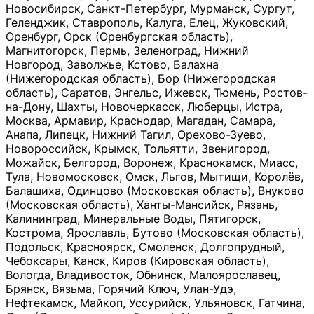
Новосибирск, Санкт-Петербург, Мурманск, Сургут,
Геленджик, Ставрополь, Калуга, Елец, Жуковский,
Оренбург, Орск (Оренбургская область),
Магнитогорск, Пермь, Зеленоград, Нижний
Новгород, Заволжье, Кстово, Балахна
(Нижегородская область), Бор (Нижегородская
область), Саратов, Энгельс, Ижевск, Тюмень, Ростов-
на-Дону, Шахты, Новочеркасск, Люберцы, Истра,
Москва, Армавир, Краснодар, Магадан, Самара,
Анапа, Липецк, Нижний Тагил, Орехово-Зуево,
Новороссийск, Крымск, Тольятти, Звенигород,
Можайск, Белгород, Воронеж, Краснокамск, Миасс,
Тула, Новомосковск, Омск, Льгов, Мытищи, Королёв,
Балашиха, Одинцово (Московская область), Внуково
(Московская область), Ханты-Мансийск, Рязань,
Калининград, Минеральные Воды, Пятигорск,
Кострома, Ярославль, Бутово (Московская область),
Подольск, Красноярск, Смоленск, Долгопрудный,
Чебоксары, Канск, Киров (Кировская область),
Вологда, Владивосток, Обнинск, Малоярославец,
Брянск, Вязьма, Горячий Ключ, Улан-Удэ,
Нефтекамск, Майкоп, Уссурийск, Ульяновск, Гатчина,