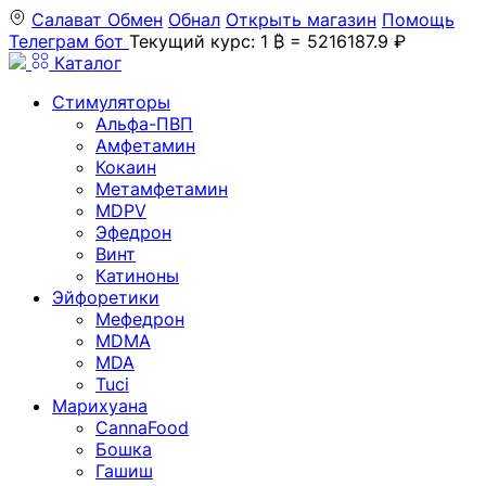
Салават
Обмен
Обнал
Открыть магазин
Помощь
Телеграм бот
Текущий курс: 1 ₿ = 5216187.9 ₽
Каталог
Стимуляторы
Альфа-ПВП
Амфетамин
Кокаин
Метамфетамин
MDPV
Эфедрон
Винт
Катиноны
Эйфоретики
Мефедрон
MDMA
MDA
Tuci
Марихуана
CannaFood
Бошка
Гашиш