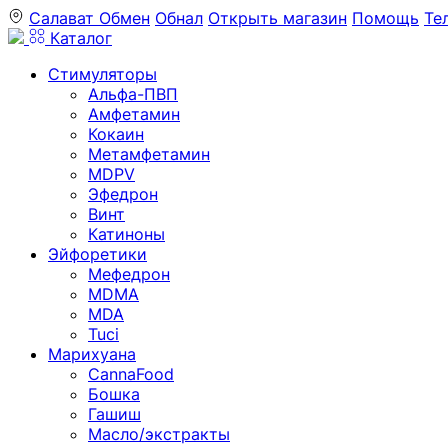
Салават
Обмен
Обнал
Открыть магазин
Помощь
Те
Каталог
Стимуляторы
Альфа-ПВП
Амфетамин
Кокаин
Метамфетамин
MDPV
Эфедрон
Винт
Катиноны
Эйфоретики
Мефедрон
MDMA
MDA
Tuci
Марихуана
CannaFood
Бошка
Гашиш
Масло/экстракты