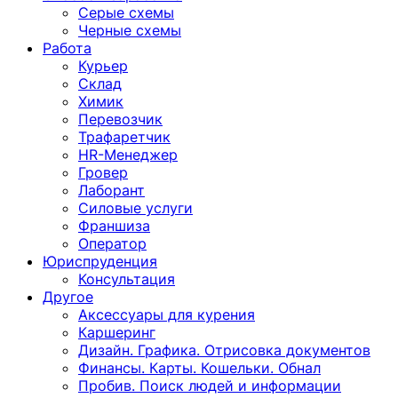
Серые схемы
Черные схемы
Работа
Курьер
Склад
Химик
Перевозчик
Трафаретчик
HR-Менеджер
Гровер
Лаборант
Силовые услуги
Франшиза
Оператор
Юриспруденция
Консультация
Другoе
Аксессуары для курения
Каршеринг
Дизайн. Графика. Отрисовка документов
Финансы. Карты. Кошельки. Обнал
Пробив. Поиск людей и информации