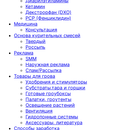
Диарилэтиламины
Кетамин
Декстрорфан (DXO)
PCP (Фенциклидин)
Медицина
Консультация
Основа курительных смесей
Твердый
Россыпь
Реклама
SMM
Наружная реклама
Спам/Рассылка
Товары для грова
Удобрения и стимуляторы
Субстраты,тара и горшки
Готовые гроубоксы
Палатки, гроутенты
Освещение растений
Вентиляция
Гидропонные системы
Аксессуары, литература
Способы заработка