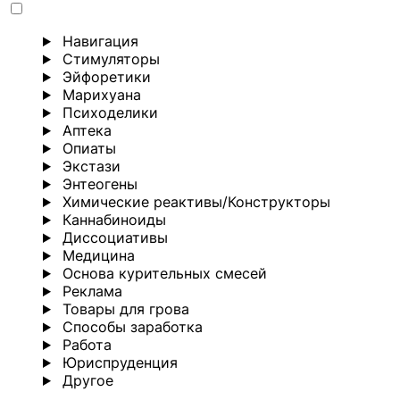
Навигация
Стимуляторы
Эйфоретики
Марихуана
Психоделики
Аптека
Опиаты
Экстази
Энтеогены
Химические реактивы/Конструкторы
Каннабиноиды
Диссоциативы
Медицина
Основа курительных смесей
Реклама
Товары для грова
Способы заработка
Работа
Юриспруденция
Другoе