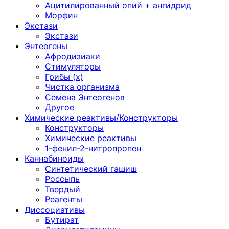
Ацитилированный опий + ангидрид
Морфин
Экстази
Экстази
Энтеогены
Афродизиаки
Стимуляторы
Грибы (х)
Чистка организма
Семена Энтеогенов
Другое
Химические реактивы/Конструкторы
Конструкторы
Химические реактивы
1-фенил-2-нитропропен
Каннабиноиды
Синтетический гашиш
Россыпь
Твердый
Реагенты
Диссоциативы
Бутират