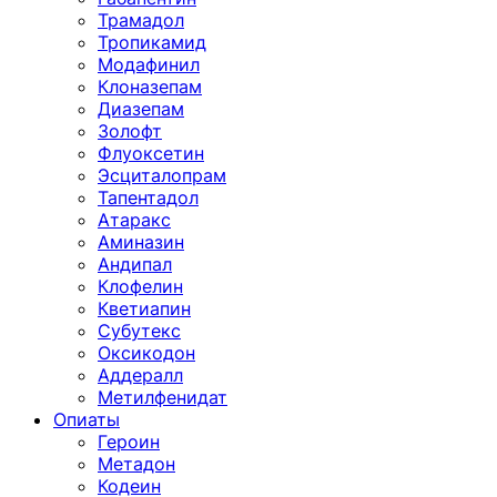
Трамадол
Тропикамид
Модафинил
Клоназепам
Диазепам
Золофт
Флуоксетин
Эсциталопрам
Тапентадол
Атаракс
Аминазин
Андипал
Клофелин
Кветиапин
Субутекс
Оксикодон
Аддералл
Метилфенидат
Опиаты
Героин
Метадон
Кодеин