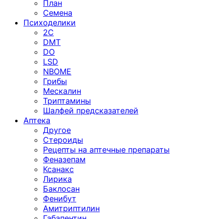
План
Семена
Психоделики
2C
DMT
DO
LSD
NBOME
Грибы
Мескалин
Триптамины
Шалфей предсказателей
Аптека
Другое
Стероиды
Рецепты на аптечные препараты
Феназепам
Ксанакс
Лирика
Баклосан
Фенибут
Амитриптилин
Габапентин