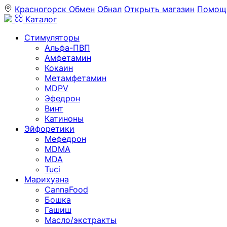
Красногорск
Обмен
Обнал
Открыть магазин
Помощ
Каталог
Стимуляторы
Альфа-ПВП
Амфетамин
Кокаин
Метамфетамин
MDPV
Эфедрон
Винт
Катиноны
Эйфоретики
Мефедрон
MDMA
MDA
Tuci
Марихуана
CannaFood
Бошка
Гашиш
Масло/экстракты