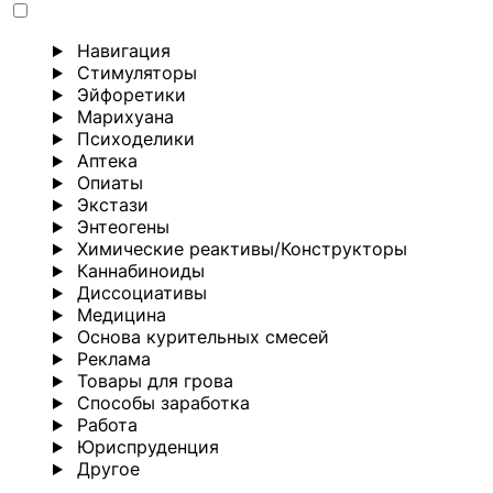
Навигация
Стимуляторы
Эйфоретики
Марихуана
Психоделики
Аптека
Опиаты
Экстази
Энтеогены
Химические реактивы/Конструкторы
Каннабиноиды
Диссоциативы
Медицина
Основа курительных смесей
Реклама
Товары для грова
Способы заработка
Работа
Юриспруденция
Другoе