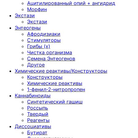
Ацитилированный опий + ангидрид
Морфин
Экстази
Экстази
Энтеогены
Афродизиаки
Стимуляторы
Грибы (х)
Чистка организма
Семена Энтеогенов
Другое
Химические реактивы/Конструкторы
Конструкторы
Химические реактивы
1-фенил-2-нитропропен
Каннабиноиды
Синтетический гашиш
Россыпь
Твердый
Реагенты
Диссоциативы
Бутират