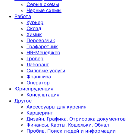
Серые схемы
Черные схемы
Работа
Курьер
Склад
Химик
Перевозчик
Трафаретчик
HR-Менеджер
Гровер
Лаборант
Силовые услуги
Франшиза
Оператор
Юриспруденция
Консультация
Другoе
Аксессуары для курения
Каршеринг
Дизайн. Графика. Отрисовка документов
Финансы. Карты. Кошельки. Обнал
Пробив. Поиск людей и информации