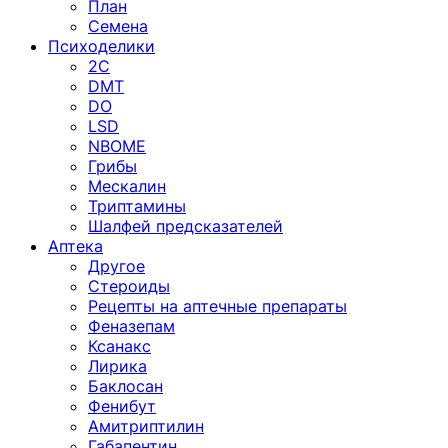
План
Семена
Психоделики
2C
DMT
DO
LSD
NBOME
Грибы
Мескалин
Триптамины
Шалфей предсказателей
Аптека
Другое
Стероиды
Рецепты на аптечные препараты
Феназепам
Ксанакс
Лирика
Баклосан
Фенибут
Амитриптилин
Габапентин