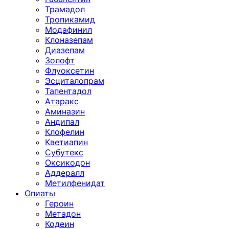
Трамадол
Тропикамид
Модафинил
Клоназепам
Диазепам
Золофт
Флуоксетин
Эсциталопрам
Тапентадол
Атаракс
Аминазин
Андипал
Клофелин
Кветиапин
Субутекс
Оксикодон
Аддералл
Метилфенидат
Опиаты
Героин
Метадон
Кодеин