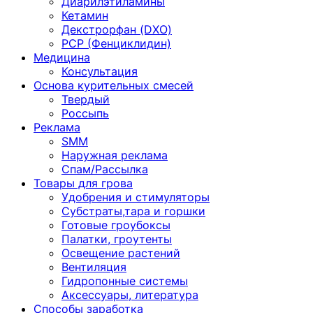
Диарилэтиламины
Кетамин
Декстрорфан (DXO)
PCP (Фенциклидин)
Медицина
Консультация
Основа курительных смесей
Твердый
Россыпь
Реклама
SMM
Наружная реклама
Спам/Рассылка
Товары для грова
Удобрения и стимуляторы
Субстраты,тара и горшки
Готовые гроубоксы
Палатки, гроутенты
Освещение растений
Вентиляция
Гидропонные системы
Аксессуары, литература
Способы заработка