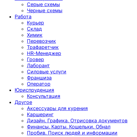
Серые схемы
Черные схемы
Работа
Курьер
Склад
Химик
Перевозчик
Трафаретчик
HR-Менеджер
Гровер
Лаборант
Силовые услуги
Франшиза
Оператор
Юриспруденция
Консультация
Другoе
Аксессуары для курения
Каршеринг
Дизайн. Графика. Отрисовка документов
Финансы. Карты. Кошельки. Обнал
Пробив. Поиск людей и информации