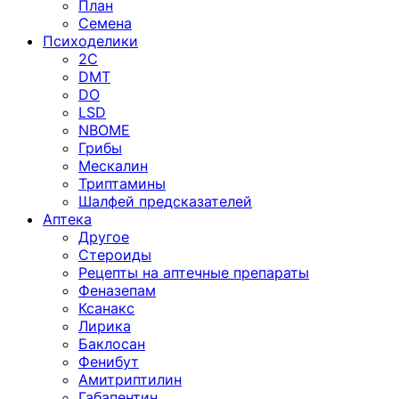
План
Семена
Психоделики
2C
DMT
DO
LSD
NBOME
Грибы
Мескалин
Триптамины
Шалфей предсказателей
Аптека
Другое
Стероиды
Рецепты на аптечные препараты
Феназепам
Ксанакс
Лирика
Баклосан
Фенибут
Амитриптилин
Габапентин