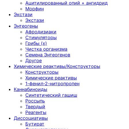
Ацитилированный опий + ангидрид
Морфин
Экстази
Экстази
Энтеогены
Афродизиаки
Стимуляторы
Грибы (х)
Чистка организма
Семена Энтеогенов
Другое
Химические реактивы/Конструкторы
Конструкторы
Химические реактивы
1-фенил-2-нитропропен
Каннабиноиды
Синтетический гашиш
Россыпь
Твердый
Реагенты
Диссоциативы
Бутират