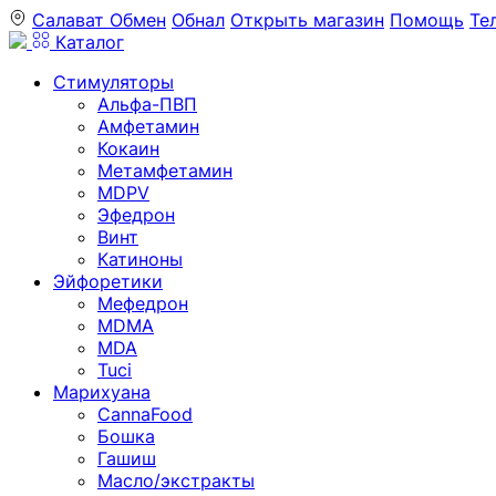
Салават
Обмен
Обнал
Открыть магазин
Помощь
Те
Каталог
Стимуляторы
Альфа-ПВП
Амфетамин
Кокаин
Метамфетамин
MDPV
Эфедрон
Винт
Катиноны
Эйфоретики
Мефедрон
MDMA
MDA
Tuci
Марихуана
CannaFood
Бошка
Гашиш
Масло/экстракты