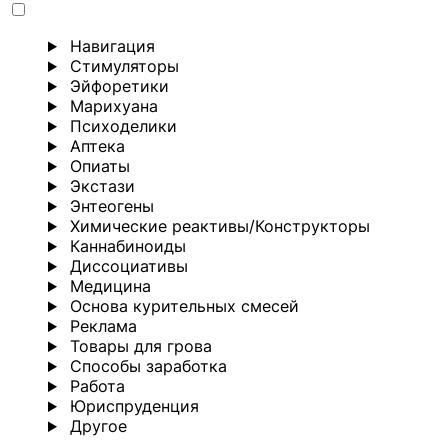
Навигация
Стимуляторы
Эйфоретики
Марихуана
Психоделики
Аптека
Опиаты
Экстази
Энтеогены
Химические реактивы/Конструкторы
Каннабиноиды
Диссоциативы
Медицина
Основа курительных смесей
Реклама
Товары для грова
Способы заработка
Работа
Юриспруденция
Другoе