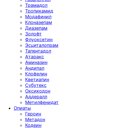
Трамадол
Тропикамид
Модафинил
Клоназепам
Диазепам
Золофт
Флуоксетин
Эсциталопрам
Тапентадол
Атаракс
Аминазин
Андипал
Клофелин
Кветиапин
Субутекс
Оксикодон
Аддералл
Метилфенидат
Опиаты
Героин
Метадон
Кодеин