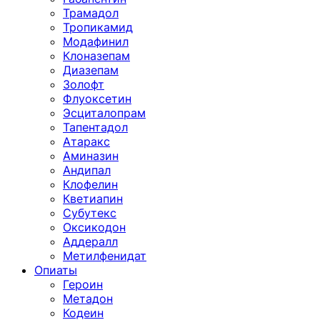
Трамадол
Тропикамид
Модафинил
Клоназепам
Диазепам
Золофт
Флуоксетин
Эсциталопрам
Тапентадол
Атаракс
Аминазин
Андипал
Клофелин
Кветиапин
Субутекс
Оксикодон
Аддералл
Метилфенидат
Опиаты
Героин
Метадон
Кодеин