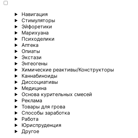
Навигация
Стимуляторы
Эйфоретики
Марихуана
Психоделики
Аптека
Опиаты
Экстази
Энтеогены
Химические реактивы/Конструкторы
Каннабиноиды
Диссоциативы
Медицина
Основа курительных смесей
Реклама
Товары для грова
Способы заработка
Работа
Юриспруденция
Другoе