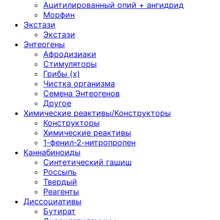
Ацитилированный опий + ангидрид
Морфин
Экстази
Экстази
Энтеогены
Афродизиаки
Стимуляторы
Грибы (х)
Чистка организма
Семена Энтеогенов
Другое
Химические реактивы/Конструкторы
Конструкторы
Химические реактивы
1-фенил-2-нитропропен
Каннабиноиды
Синтетический гашиш
Россыпь
Твердый
Реагенты
Диссоциативы
Бутират