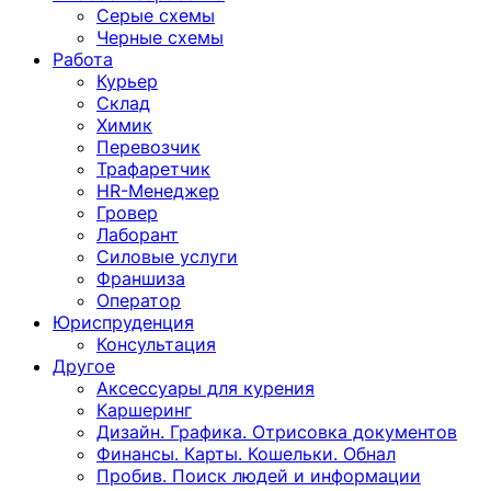
Серые схемы
Черные схемы
Работа
Курьер
Склад
Химик
Перевозчик
Трафаретчик
HR-Менеджер
Гровер
Лаборант
Силовые услуги
Франшиза
Оператор
Юриспруденция
Консультация
Другoе
Аксессуары для курения
Каршеринг
Дизайн. Графика. Отрисовка документов
Финансы. Карты. Кошельки. Обнал
Пробив. Поиск людей и информации