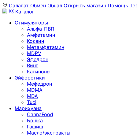
Салават
Обмен
Обнал
Открыть магазин
Помощь
Те
Каталог
Стимуляторы
Альфа-ПВП
Амфетамин
Кокаин
Метамфетамин
MDPV
Эфедрон
Винт
Катиноны
Эйфоретики
Мефедрон
MDMA
MDA
Tuci
Марихуана
CannaFood
Бошка
Гашиш
Масло/экстракты