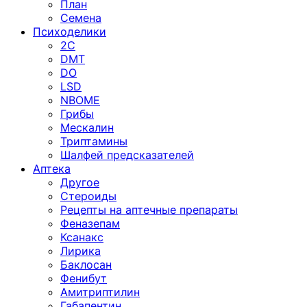
План
Семена
Психоделики
2C
DMT
DO
LSD
NBOME
Грибы
Мескалин
Триптамины
Шалфей предсказателей
Аптека
Другое
Стероиды
Рецепты на аптечные препараты
Феназепам
Ксанакс
Лирика
Баклосан
Фенибут
Амитриптилин
Габапентин