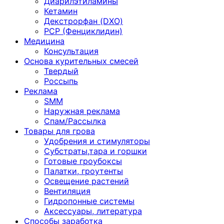
Диарилэтиламины
Кетамин
Декстрорфан (DXO)
PCP (Фенциклидин)
Медицина
Консультация
Основа курительных смесей
Твердый
Россыпь
Реклама
SMM
Наружная реклама
Спам/Рассылка
Товары для грова
Удобрения и стимуляторы
Субстраты,тара и горшки
Готовые гроубоксы
Палатки, гроутенты
Освещение растений
Вентиляция
Гидропонные системы
Аксессуары, литература
Способы заработка