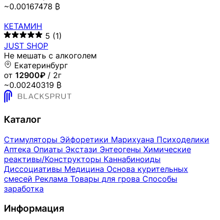
~0.00167478 ₿
КЕТАМИН
5
(1)
JUST SHOP
Не мешать с алкоголем
Екатеринбург
от
12900₽
/ 2г
~0.00240319 ₿
Каталог
Стимуляторы
Эйфоретики
Марихуана
Психоделики
Аптека
Опиаты
Экстази
Энтеогены
Химические
реактивы/Конструкторы
Каннабиноиды
Диссоциативы
Медицина
Основа курительных
смесей
Реклама
Товары для грова
Способы
заработка
Информация