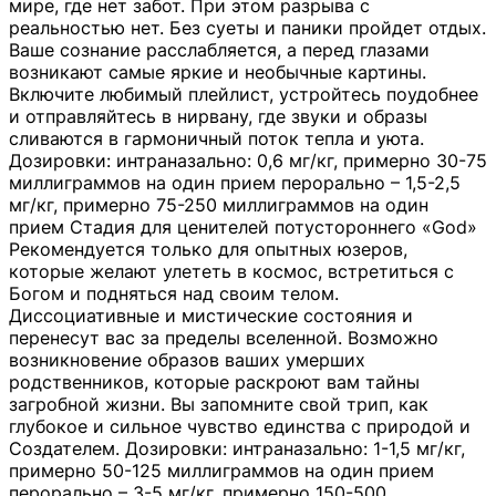
мире, где нет забот. При этом разрыва с
реальностью нет. Без суеты и паники пройдет отдых.
Ваше сознание расслабляется, а перед глазами
возникают самые яркие и необычные картины.
Включите любимый плейлист, устройтесь поудобнее
и отправляйтесь в нирвану, где звуки и образы
сливаются в гармоничный поток тепла и уюта.
Дозировки: интраназально: 0,6 мг/кг, примерно 30-75
миллиграммов на один прием перорально – 1,5-2,5
мг/кг, примерно 75-250 миллиграммов на один
прием Стадия для ценителей потустороннего «God»
Рекомендуется только для опытных юзеров,
которые желают улететь в космос, встретиться с
Богом и подняться над своим телом.
Диссоциативные и мистические состояния и
перенесут вас за пределы вселенной. Возможно
возникновение образов ваших умерших
родственников, которые раскроют вам тайны
загробной жизни. Вы запомните свой трип, как
глубокое и сильное чувство единства с природой и
Создателем. Дозировки: интраназально: 1-1,5 мг/кг,
примерно 50-125 миллиграммов на один прием
перорально – 3-5 мг/кг, примерно 150-500