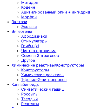
Метадон
Кодеин
Ацитилированный опий + ангидрид
Морфин
Экстази
Экстази
Энтеогены
Афродизиаки
Стимуляторы
Грибы (х)
Чистка организма
Семена Энтеогенов
Другое
Химические реактивы/Конструкторы
Конструкторы
Химические реактивы
1-фенил-2-нитропропен
Каннабиноиды
Синтетический гашиш
Россыпь
Твердый
Реагенты