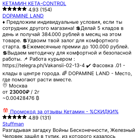
КЕТАМИН KETA-CONTROL
4.93
(154)
DOPAMINE LAND
♦️ Предложим индивидуальные условия, если ты
сотрудник другого магазина! 💲Делай 5 кладов в
день и получай 384.000 рублей в месяц на этом
товаре. 💲Удвоим твой залог для комфортного
старта. 💲Ежемесячные премии до 100.000 рублей.
💲Выдаем методичку для комфортной и безопасной
работы. 📌 Работа курьером :
https://telegra.ph/Vakansii-02-13-4 ✔️ Фасовка .01 -
клады в центре города. 🌈 DOPAMINE LAND - Место,
где помогают расти вместе.
Москва
от
23000₽
/ 2г
~0.00428476 ₿
Промокод за отзывы
Кетамин - %СКИДКИ%
4.89
(131)
Stuffman
Разгадывая загадку Войны Бесконечности, Железный
Человек зашёл в тупик, из которого казалось