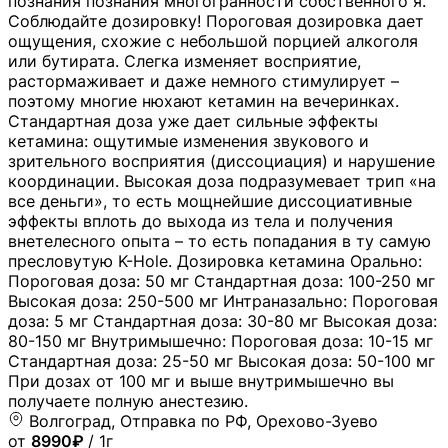
познания познания многогранности собственного я.
Соблюдайте дозировку! Пороговая дозировка дает
ощущения, схожие с небольшой порцией алкоголя
или бутирата. Слегка изменяет восприятие,
растормаживает и даже немного стимулирует –
поэтому многие нюхают кетамин на вечеринках.
Стандартная доза уже дает сильные эффекты
кетамина: ощутимые изменения звукового и
зрительного восприятия (диссоциация) и нарушение
координации. Высокая доза подразумевает трип «на
все деньги», то есть мощнейшие диссоциативные
эффекты вплоть до выхода из тела и получения
внетелесного опыта – то есть попадания в ту самую
пресловутую K-Hole. Дозировка кетамина Орально:
Пороговая доза: 50 мг Стандартная доза: 100-250 мг
Высокая доза: 250-500 мг Интраназально: Пороговая
доза: 5 мг Стандартная доза: 30-80 мг Высокая доза:
80-150 мг Внутримышечно: Пороговая доза: 10-15 мг
Стандартная доза: 25-50 мг Высокая доза: 50-100 мг
При дозах от 100 мг и выше внутримышечно вы
получаете полную анестезию.
Волгоград, Отправка по РФ, Орехово-Зуево
от
8990₽
/ 1г