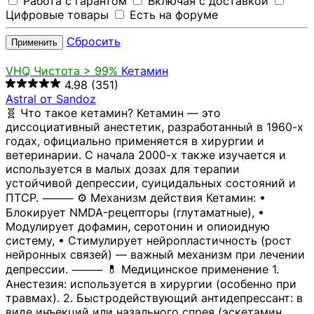
Работа с гарантом
Включая с доставкой
Цифровые товары
Есть на форуме
Сбросить
Применить
VHQ
Чистота > 99%
Кетамин
4.98
(351)
Astral от Sandoz
🧬 Что такое кетамин? Кетамин — это
диссоциативный анестетик, разработанный в 1960-х
годах, официально применяется в хирургии и
ветеринарии. С начала 2000-х также изучается и
используется в малых дозах для терапии
устойчивой депрессии, суицидальных состояний и
ПТСР. ⸻ ⚙️ Механизм действия Кетамин: •
Блокирует NMDA-рецепторы (глутаматные), •
Модулирует дофамин, серотонин и опиоидную
систему, • Стимулирует нейропластичность (рост
нейронных связей) — важный механизм при лечении
депрессии. ⸻ 💊 Медицинское применение 1.
Анестезия: используется в хирургии (особенно при
травмах). 2. Быстродействующий антидепрессант: в
виде инъекций или назального спрея (эскетамин,