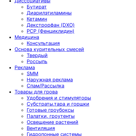
Диссоциативы
Бутират
Диарилэтиламины
Кетамин
Декстрорфан (DXO)
PCP (Фенциклидин)
Медицина
Консультация
Основа курительных смесей
Твердый
Россыпь
Реклама
SMM
Наружная реклама
Спам/Рассылка
Товары для грова
Удобрения и стимуляторы
Субстраты,тара и горшки
Готовые гроубоксы
Палатки, гроутенты
Освещение растений
Вентиляция
Гидропонные системы