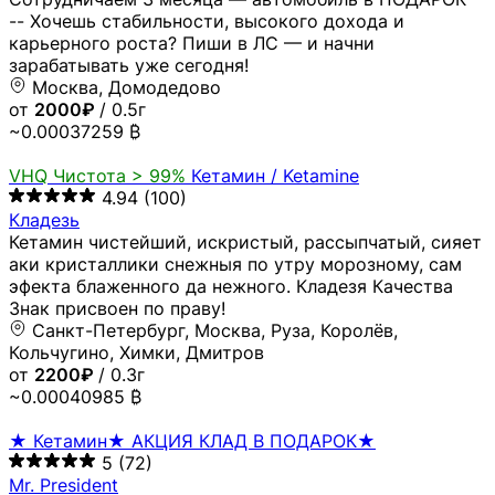
-- Хочешь стабильности, высокого дохода и
карьерного роста? Пиши в ЛС — и начни
зарабатывать уже сегодня!
Москва, Домодедово
от
2000₽
/ 0.5г
~0.00037259 ₿
VHQ
Чистота > 99%
Кетамин / Ketamine
4.94
(100)
Кладезь
Кетамин чистейший, искристый, рассыпчатый, сияет
аки кристаллики снежныя по утру морозному, сам
эфекта блаженного да нежного. Кладезя Качества
Знак присвоен по праву!
Санкт-Петербург, Москва, Руза, Королёв,
Кольчугино, Химки, Дмитров
от
2200₽
/ 0.3г
~0.00040985 ₿
★ Кетамин★ АКЦИЯ КЛАД В ПОДАРОК★
5
(72)
Mr. President