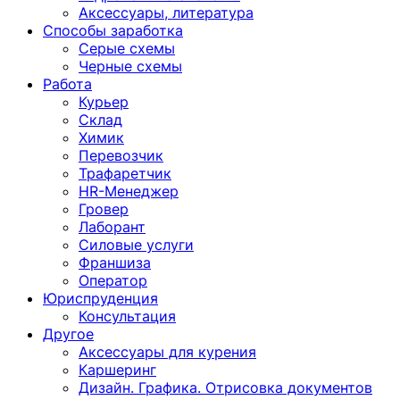
Аксессуары, литература
Способы заработка
Серые схемы
Черные схемы
Работа
Курьер
Склад
Химик
Перевозчик
Трафаретчик
HR-Менеджер
Гровер
Лаборант
Силовые услуги
Франшиза
Оператор
Юриспруденция
Консультация
Другoе
Аксессуары для курения
Каршеринг
Дизайн. Графика. Отрисовка документов