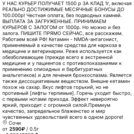
У НАС КУРЬЕР ПОЛУЧАЕТ 1500 р ЗА КЛАД 1г, включая
РЕАЛЬНО ДОСТИЖИМЫЕ МЕСЯЧНЫЕ БОНУСЫ ДО
100.000р! Честная оплата, без подводных камней.
ВЫПЛАТА ЗА ЗАГРУЖЕННЫЕ. ПРИНИМАЕМ
КУРЬЕРОВ С ЗАЛОГОМ от 1000р. Но можно и без
залога. ПИШИТЕ ПРЯМО СЕЙЧАС, все расскажем.
Работаем всей РФ! Кетамин - NMDA-антагонист,
применяемый в качестве средства для наркоза в
медицине и ветеринарии. Реже используется как
обезболивающее (прежде всего в экстренной
медицине и у пациентов с противопоказаниями к
применению опиоидных и барбитуратных
анальгетиков) и для лечения бронхоспазма. Является
также диссоциативным веществом. Внешне кетамин
похож на сахар. Вкус лифтов горький, но не
противный [лифты терпимые]. Горечь уходит быстро,
с первыми нотами прихода. Эффект невероятно
яркий, приходит с огромной силой.Премиум
качество, запредельное блаженство и мир
чувственных удовольствий всего в одном дороге!
Сочи
от
2590₽
/ 0.5г