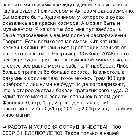
закрытыми глазами вас ждут удивительные клипы
где вы будете Режиссером и Актером одновременно.
Вы можете быть Художником у которого в руках
оказались все краски космоса. А может быть и
музыкантом. Я хз кто ты бро мне тут заебись=).
Ваше подсознание в вашем полном распоряжении.
Творите. Есть великолепная смесь Кит Кат или
Кельвин Кляйн. Кокаин+Кет Пропроции зависят от
того что вы хотите. Например 30%Кокс 70%Кет это
все еще будет трип, но с кокаиновой мягкостью, но
о сексе все равно можно забыть. И наоборот. Либо
больше трипа либо больше кокоса. На алкоголь в
разумных количествах тоже можно. Грам 100 для
храбрости лишними не будут. И да поговаривают,
что в старое экстази бахали крапалик сего чуда. С
мдма тоже можно если вы старичек в этом деле.
Фасовка: 0,5 гр; 1 гр; 2гр и т.д - прикоп, либо
снежный прикоп 0,51 гр; 1.01 гр; 2.01гр и т.д. - тайник,
либо магнит
―――――――――――――――――――――――――――
➡ РАБОТА И УСЛОВИЯ СОТРУДНИЧЕСТВА! – 100
000₽ В НЕДЕЛЮ? ЛЕГКО! Такое только в нашей