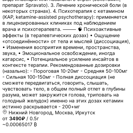
препарат Spravato). 3. Лечение хронической боли (в
некоторых странах). 4. Психотерапия с кетамином
(KAP, ketamine-assisted psychotherapy): применяется
в лицензированных клиниках под наблюдением
врача и психотерапевта. ⸻ 🧠 Психоактивные
эффекты (в терапевтических дозах) • Ощущение
«отсоединённости» от тела и мыслей (диссоциация),
• Изменения восприятия времени, пространства,
звука, • Эмоциональное освобождение, иногда
катарсис, • Потенциальное усиление инсайтов в
контексте терапии. Рекомендованные дозировки
(назально): - Пороговая 10-20мг - Средняя 50-100мг
- Сильная 100-150мг - Полная диссоциация (не
сможете передвигаться, говорить, слышать,
чувствовать тело, в общем полный отлет в глубины
разума, может закружится голова, триповать на
голодный желудок) именно на этих дозах кетамин
истинно раскрывается - 200+мг
Нижний Новгород, Москва, Иркутск
от
3490₽
/ 0.5г
~0.00065017 ₿