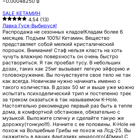
~0.00048250 ₿
SALE КЕТАМИН
4.54
(13)
Лавка Гуся-Выбируся!
Распродажа не сезонных кладов!Кладам более 6
месяцев. Подъем 100%! Кетамин. Вещество
представляет собой мелкий кристалический
порошок. Внимание! Стаф нельзя класть на хоть
чучуть влажную поверхность он очень быстро
раствориться. Я так проебал тусу. В небольших
дозах, таких как 25мг вызывает легкую эйфорию и
головокружение. Вы почувствуете свое тело не так
как всегда. Новичкам нужно начинать именно с
такого количества. В дозах 50 мг и выше уже можно
испытать психоделический трип и постепенно трек
за треком оказаться в так называемом К-Hole.
Настоятельно рекомендую первый раз быть в тепле
дома, в комфортной обстановке, обязательно с
музыкой. Выложите спичку и сделайте такую же
дорожку(тонкую!!!). Начните с ее половины. K-Hole не
похож на Волшебные Грибы не похож на Лсд-25. Вы
окажитесь в ваших фантазиях ненадолго(40мин).С