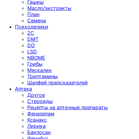
Гашиш
Масло/экстракты
План
Семена
Психоделики
2C
DMT
DO
LSD
NBOME
Грибы
Мескалин
Триптамины
Шалфей предсказателей
Аптека
Другое
Стероиды
Рецепты на аптечные препараты
Феназепам
Ксанакс
Лирика
Баклосан
Фенибут