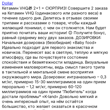
Dollar
Кетамин VHQ🎁 2+1 = СЮРПРИЗ! Совершите 2 заказа
на Кетамин VHQ (одинакового или разного веса) в
течение одного дня. Делитесь в отзывах своими
трипами и рассказами о товаре, чтобы каждый
желающий понимал, с чем он столкнется. Нам будет
приятно почитать ваши истории! 😊 Получите бонус,
равный среднему весу двух заказов. ДОЗИРОВКИ:
Начальная дозировка (безобидная) «Baby food»
Идеально подходит для первого знакомства и
новичков. Перенесет вас в светлую, теплую и мягкую
атмосферу, где вы почувствуете состояние
спокойствия и безмятежности младенца. Визуальные
изменения маловероятны, ведь смысл такого трипа
в тактильной и ментальной смене восприятия
окружающего мира. Дозировки: интраназально – 0,3
мг/кг, примерно 15-30 миллиграммов на один прием
перорально – 1,2 мг/кг, примерно 60-120
миллиграммов на один прием "Любитель" когда
достали проблемы* «K-land» Довольно мягкий и
очень интересный опыт, на нём остаётся
большиство, кто желает оказаться в красочном