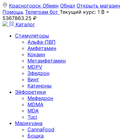
Красногорск
Обмен
Обнал
Открыть магазин
Помощь
Телеграм бот
Текущий курс: 1 ₿ =
5367863.25 ₽
Каталог
Стимуляторы
Альфа-ПВП
Амфетамин
Кокаин
Метамфетамин
MDPV
Эфедрон
Винт
Катиноны
Эйфоретики
Мефедрон
MDMA
MDA
Tuci
Марихуана
CannaFood
Бошка