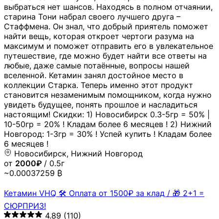
выбраться нет шансов. Находясь в полном отчаянии,
старина Тони набрал своего лучшего друга –
Стаффмена. Он знал, что добрый приятель поможет
найти вещь, которая откроет чертоги разума на
максимум и поможет отправить его в увлекательное
путешествие, где можно будет найти все ответы на
любые, даже самые потаённые, вопросы нашей
вселенной. Кетамин занял достойное место в
коллекции Старка. Теперь именно этот продукт
становится незаменимым помощником, когда нужно
увидеть будущее, понять прошлое и насладиться
настоящим! Скидки: 1) Новосибирск 0.3-5гр = 50% |
10-50гр = 20% ! Кладам более 6 месяцев ! 2) Нижний
Новгород: 1-3гр = 30% ! Успей купить ! Кладам более
6 месяцев !
Новосибирск, Нижний Новгород
от
2000₽
/ 0.5г
~0.00037259 ₿
Кетамин VHQ 🛠 Оплата от 1500₽ за клад / 🎁 2+1 =
СЮРПРИЗ!
4.89
(110)