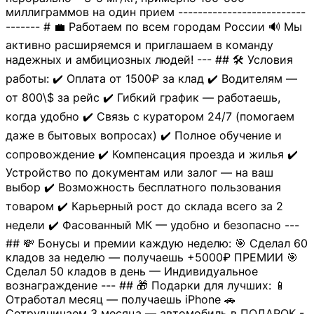
миллиграммов на один прием --------------------------
------- # 💼 Работаем по всем городам России 🔊 Мы
активно расширяемся и приглашаем в команду
надежных и амбициозных людей! --- ## 🛠 Условия
работы: ✔️ Оплата от 1500₽ за клад ✔️ Водителям —
от 800\$ за рейс ✔️ Гибкий график — работаешь,
когда удобно ✔️ Связь с куратором 24/7 (помогаем
даже в бытовых вопросах) ✔️ Полное обучение и
сопровождение ✔️ Компенсация проезда и жилья ✔️
Устройство по документам или залог — на ваш
выбор ✔️ Возможность бесплатного пользования
товаром ✔️ Карьерный рост до склада всего за 2
недели ✔️ Фасованный МК — удобно и безопасно ---
## 💸 Бонусы и премии каждую неделю: 🎯 Сделал 60
кладов за неделю — получаешь +5000₽ ПРЕМИИ 🎯
Сделал 50 кладов в день — Индивидуальное
вознаграждение --- ## 🎁 Подарки для лучших: 📱
Отработал месяц — получаешь iPhone 🚗
Сотрудничаем 3 месяца — автомобиль в ПОДАРОК -