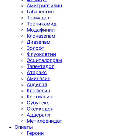
Амитриптилин
Габапентин
Трамадол
Тропикамид
Модафинил
Клоназепам
Диазепам
Золофт
Флуоксетин
Эсциталопрам
Тапентадол
Атаракс
Аминазин
Андипал
Клофелин
Кветиапин
Субутекс
Оксикодон
Аддералл
Метилфенидат
Опиаты
Героин