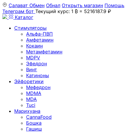
Салават
Обмен
Обнал
Открыть магазин
Помощь
Телеграм бот
Текущий курс: 1 ₿ = 5216187.9 ₽
Каталог
Стимуляторы
Альфа-ПВП
Амфетамин
Кокаин
Метамфетамин
MDPV
Эфедрон
Винт
Катиноны
Эйфоретики
Мефедрон
MDMA
MDA
Tuci
Марихуана
CannaFood
Бошка
Гашиш