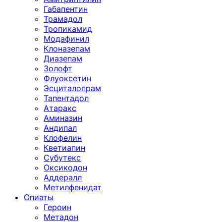
Габапентин
Трамадол
Тропикамид
Модафинил
Клоназепам
Диазепам
Золофт
Флуоксетин
Эсциталопрам
Тапентадол
Атаракс
Аминазин
Андипал
Клофелин
Кветиапин
Субутекс
Оксикодон
Аддералл
Метилфенидат
Опиаты
Героин
Метадон