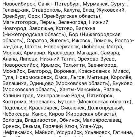
Новосибирск, Санкт-Петербург, Мурманск, Сургут,
Геленджик, Ставрополь, Калуга, Елец, Жуковский,
Оренбург, Орск (Оренбургская область),
Магнитогорск, Пермь, Зеленоград, Нижний
Новгород, Заволжье, Кстово, Балахна
(Нижегородская область), Бор (Нижегородская
область), Саратов, Энгельс, Ижевск, Тюмень, Ростов-
на-Дону, Шахты, Новочеркасск, Люберцы, Истра,
Москва, Армавир, Краснодар, Магадан, Самара,
Анапа, Липецк, Нижний Тагил, Орехово-Зуево,
Новороссийск, Крымск, Тольятти, Звенигород,
Можайск, Белгород, Воронеж, Краснокамск, Миасс,
Тула, Новомосковск, Омск, Льгов, Мытищи, Королёв,
Балашиха, Одинцово (Московская область), Внуково
(Московская область), Ханты-Мансийск, Рязань,
Калининград, Минеральные Воды, Пятигорск,
Кострома, Ярославль, Бутово (Московская область),
Подольск, Красноярск, Смоленск, Долгопрудный,
Чебоксары, Канск, Киров (Кировская область),
Вологда, Владивосток, Обнинск, Малоярославец,
Брянск, Вязьма, Горячий Ключ, Улан-Удэ,
Нефтекамск, Майкоп, Уссурийск, Ульяновск, Гатчина,