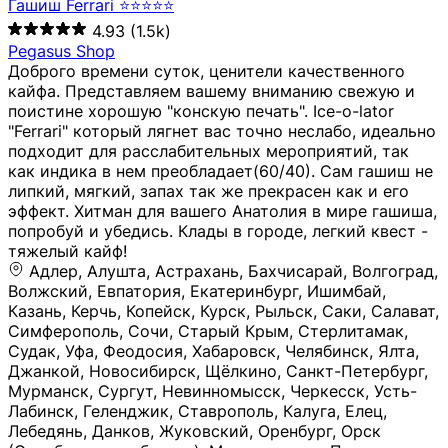
Гашиш Ferrari ⭐⭐⭐⭐⭐
4.93
(1.5k)
Pegasus Shop
Доброго времени суток, ценители качественного
кайфа. Представляем вашему вниманию свежую и
поистине хорошую "конскую печать". Ice-o-lator
"Ferrari" который лягнет вас точно неслабо, идеально
подходит для расслабительных мероприятий, так
как индика в нем преобладает(60/40). Сам гашиш не
липкий, мягкий, запах так же прекрасен как и его
эффект. Хитман для вашего Анатолия в мире гашиша,
попробуй и убедись. Клады в городе, легкий квест -
тяжелый кайф!
Адлер, Алушта, Астрахань, Бахчисарай, Волгоград, Волжский, Евпатория, Екатеринбург, Ишимбай, Казань, Керчь, Копейск, Курск, Рыльск, Саки, Салават, Симферополь, Сочи, Старый Крым, Стерлитамак, Судак, Уфа, Феодосия, Хабаровск, Челябинск, Ялта, Джанкой, Новосибирск, Щёлкино, Санкт-Петербург, Мурманск, Сургут, Невинномысск, Черкесск, Усть-Лабинск, Геленджик, Ставрополь, Калуга, Елец, Лебедянь, Данков, Жуковский, Оренбург, Орск (Оренбургская область), Магнитогорск, Пермь, Зеленоград, Солнечногорск, Нижний Новгород, Лысково, Заволжье, Кстово, Балахна (Нижегородская область), Богородск, Бор (Нижегородская область), Саратов, Энгельс, Ижевск, Тюмень, Ростов-на-Дону, Шахты, Новочеркасск, Батайск, Аксай, Люберцы, Истра, Москва, Армавир, Краснодар, Магадан, Самара, Анапа, Славянск-на-Кубани, Чаплыгин, Липецк, Нижний Тагил, Орехово-Зуево, Усть-Джегута, Лянтор, Нефтеюганск, Пыть-Ях, Урень, Ветлуга, Шахунья, Новороссийск, Крымск, Тимашёвск, Тольятти, Воткинск, Звенигород, Руза, Можайск, Белгород, Воронеж, Соликамск, Нытва, Лысьва (Пермский край), Чусовой, Кунгур, Краснокамск, Миасс, Губаха, Тула, Новомосковск, Донской, Омск, Льгов, Мытищи, Королёв, Ивантеевка, Балашиха, Семилуки, Кудымкар, Старый Оскол, Оса (Пермский край), Одинцово (Московская область), Ханты-Мансийск, Лабинск, Темрюк, Курганинск, Белореченск (Краснодарский край), Алупкa, Губкин, Рязань, Калининград, Усть-Илимск, Фрязино, Минеральные Воды, Пятигорск, Кострома, Ярославль, Коркино, Верхняя Пышма, Подольск, Красноярск, Смоленск, Долгопрудный, Чебоксары, Калачинск, Канск, Киров (Кировская область), Вологда, Рославль, Владивосток, Обнинск, Балабаново (Калужская область), Малоярославец, Брянск, Видное, Ярцево, Вязьма, Гагарин, Приволжск, Фурманов, Чайковский, Кинешма, Горячий Ключ, Улан-Удэ, Туймазы, Дюртюли, Альметьевск, Нефтекамск, Хадыженск, Апшеронск, Майкоп, Уссурийск, Ульяновск, Гатчина, Луга (Ленинградская область), Надым, Ногинск, Электросталь, Железнодорожный (Московская область), Бутурлиновка, Кириллов, Краснознаменск (Калиниградская область), Мышкин, Томмот, Холм, Абакан, Абдулино, Агидель, Агрыз, Адыгейск, Азнакаево, Алатырь, Алдан, Алейск, Александров, Александровск, Алексеевка (Белгородская обл.), Алексин, Амурск, Анадырь, Ангарск, Андреаполь, Анжеро-Судженск, Анива, Апатиты, Арамиль, Ардон, Арзамас, Аркадак, Арсеньев, Артём, Артёмовский, Архангельск, Асбест, Асино, Аткарск, Ахтубинск, Аша, Бабаево (Вологодская область), Бавлы (Республика Татарстан), Байкальск, Бакал, Баксан, Балаклава, Балаково (Саратовская область), Балашов (Саратовская область), Балтийск, Барабинск, Барнаул, Барыш (Ульяновская область), Бежецк, Белая Калитва (Ростовская область), Белебей, Белогорск (Крым), Белозерск, Белокуриха, Беломорск, Белоозёрский (Московская область), Белорецк (Республика Башкортостан), Кызыл, Белоярский (Ханты-Мансийский АО), Бердск, Березники (Пермский край), Берёзовский (Кемеровская область), Берёзовский (Свердловская область), Беслан, Бийск, Бикин, Билибино, Биробиджан, Благовещенск (Амурская область), Благовещенск (Башкортостан), Бобров, Богородицк, Боготол, Богучар, Бокситогорск (Ленинградская область), Бологое (Тверская область), Болхов, Большой Камень (Приморский край), Борисоглебск (Воронежская область), Боровичи (Новгородская область), Боровск, Бородино, Братск, Бронницы (Московская область), Бугульма (Республика Татарстан), Бугуруслан (Оренбургская область), Буинск, Буй, Буйнакск, Валдай, Валуйки, Велиж, Великие Луки, Великий Новгород, Великий Устюг, Вельск, Венёв, Верещагино, Верхнеуральск, Верхний Уфалей, Верхняя Салда, Верхняя Тура, Весьегонск, Вилючинск, Вихоревка, Вичуга, Владикавказ, Волгодонск, Волгореченск, Володарск, Волосово, Волчанск, Вольск, Воркута, Ворсма, Всеволожск (Ленинградская область), Вуктыл, Выкса, Высоковск, Высоцк, Вытегра, Вышний Волочёк, Вяземский, Вязники, Вятские Поляны, Нея, Шилка, Гаврилов Посад, Гаврилов-Ям, Гай, Галич, Гдов, Голицыно, Горно-Алтайск, Горнозаводск, Горняк, Городец, Гороховец, Гремячинск, Грозный, Грязи, Грязовец, Губкинский, Гуково, Гулькевичи, Гурьевск (Калининградская область), Гурьевск (Кемеровская область), Гусев, Гусь-Хрустальный, Давлеканово, Далматово, Дальнегорск, Дегтярск, Дедовск, Демидов, Дербент, Десногорск, Дзержинск, Дзержинский (Московская область), Дивногорск, Димитровград, Дмитровск, Дно, Добрянка, Долинск, Домодедово, Донецк (ДНР), Дорогобуж, Дрезна, Дубна, Дудинка, Духовщина, Дятьково, Егорьевск, Елабуга, Елизово, Ельня (Будет изменено название), Емва, Енисейск, Ермолино, Ершов, Ессентуки, Ефремов, Железноводск, Железногорск (Красноярский край), Железногорск (Курская область), Железногорск-Илимский, Жигулёвск, Жиздра, Жирновск, Жуков, Жуковка, Заводоуковск, Заволжск, Задонск, Заинск, Заозёрный, Заозёрск, Западная Двина, Заполярный, Зарайск, Заречный (Пензенская область), Заречный (Свердловская область), Заринск, Звенигово, Зверево, Зеленогорск ( Ленинградская обл. ), Зеленоградск, Зеленодольск, Зеленокумск, Зерноград, Зима, Змеиногорск, Зубцов, Ивангород, Иваново, Ивдель, Избербаш, Изобильный, Иланский, Инза, Инкерман, Инта, Ипатово, Искитим, Йошкар-Ола, Кадников, Калач, Калач-на-Дону, Калининск, Калтан, Калязин, Камбарка, Каменка (Пензенская область), Каменногорск (Ленинградская область), Каменск-Уральский, Каменск-Шахтинский, Камень-на-Оби, Камешково, Камышин, Канаш, Кандалакша, Карабаново, Карабаш, Карачаевск, Каргат, Каргополь, Карпинск, Карталы, Касимов, Касли, Каспийск, Катав-Ивановск, Катайск, Качканар, Кашин, Кашира, Кемерово, Кемь, Кизел, Кизилюрт, Кизляр, Кимовск, Кимры, Кингисепп, Кинель, Киреевск, Киренск, Киржач, Кириши, Кирово-Чепецк, Кировск (Ленинградская область), Кировск (Мурманская область), Кирсанов, Киселёвск, Кисловодск, Климовск, Клинцы, Княгинино, Ковдор, Ковров, Когалым, Козельск, Козьмодемьянск, Кола, Кологрив, Колпашево, Колпино, Кольчугино, Комсомольск, Комсомольск-на-Амуре, Конаково, Кондопога, Кондрово, Константиновск, Кораблино, Кореновск, Корсаков, Коряжма, Костерёво, Костомукша, Котельники, Котельниково, Котельнич, Котлас, Котовск, Кохма, Красноармейск (Московская область), Краснозаводск, Краснознаменск (Московская область), Краснокаменск, Краснослободск (Волгоградская область), Краснотурьинск, Красноуральск, Красный Сулин, Кремёнки, Кропоткин, Кубинка, Кувшиново (Тверская область), Кудрово, Кулебаки, Кумертау, Курлово, Куровское, Куртамыш, Курчатов, Куса, Кушва, Кыштым, Лабытнанги, Лагань, Лаишево (Республика Татарстан), Лакинск, Лангепас, Лахденпохья, Ленинск-Кузнецкий, Ленск (Республика Саха), Лермонтов (Ставропольский край), Лесозаводск (Приморский край), Лесосибирск, Ливны (Орловская область), Ликино-Дулёво, Липки (Тульская область), Лиски (Воронежская область), Лихославль, Лодейное Поле, Ломоносов (Санкт-Петербург), Лосино-Петровский, Лукоянов, Луховицы, Лыткарино, Любань (Ленинградская область), Любим, Людиново, Магас, Майский, Макаров, Малая Вишера, Малгобек, Мамадыш, Мамоново, Мантурово, Маркс, Махачкала, Мглин, Мегион, Медвежьегорск, Медногорск, Медынь, Меленки, Мелеуз, Менделеевск, Мещовск, Микунь, Миллерово, Минусинск, Миньяр, Мирный (Архангельская область), Мирный (Якутия), Михайловка (Город), Михайловск (Свердловская область), Михайловск (Ставропольский край), Могоча, Можга, Моздок, Мончегорск, Морозовск, Моршанск, Мосальск, Муравленко, Мурино, Муром, Мценск, Мыски, Набережные Челны, Навашино (Нижегородская область), Назарово (Красноярский край), Назрань, Нальчик, Наро-Фоминск, Нарткала, Нарьян-Мар, Находка, Невель (Псковская область), Невельск, Невьянск, Нелидово (Тверская область), Неман, Нерехта (Костромская область), Нерюнгри, Нестеров, Нефтегорск (Самарская область), Нефтекумск, Нижневартовск, Нижнекамск (Республика Татарстан), Нижнеудинск, Нижние Серги, Нижний Ломов, Нижняя Тура, Николаевск-на-Амуре, Никольск (Вологодская область), Никольск (Пензенская область), Новая Ладога, Новая Ляля, Новоалександровск, Новоалтайск, Нововоронеж, Новодвинск, Новозыбков, Новокубанск, Новокуйбышевск, Новомичуринск, Новопавловск, Новоржев, Новосокольники, Новотроицк, Новоульяновск, Новоуральск, Новохопёрск, Новочебоксарск, Новошахтинск, Новый Оскол, Новый Уренгой, Норильск, Нурлат, Нягань, Нязепетровск, Няндома, Облучье, Обоянь, Озёрск (Калининградская область), Озёрск (Челябинская область), Озёры, Октябрьск (Самарская область), Октябрьский (Башкортостан), Окуловка (Новгородская область), Оленегорск, Олонец, Онега, Опочка, Осинники, Осташков, Остров, Острогожск, Отрадный, Оха, Павлово, Павловск (Воронежская область), Павловск (Санкт-Петербург), Павловский Посад, Партизанск, Певек, Пенза, Первоуральск, Перевоз, Пересвет, Переславль-Залесский, Пестово (Новгородская область), Петрозаводск, Петропавловск-Камчатский, Печоры, Пикалёво, Пионерский, Питкяранта, Плавск, Плёс, Подпорожье, Покачи, Покров, Покровск, Полесск, Полысаево, Полярные Зори, Полярный, Поронайск, Порхов, Похвистнево, Почеп, Починок, Пошехонье, Правдинск, Приморск (Калининградская область), Приморско-Ахтарск, Приозерск, Прокопьевск, Протвино, Прохладный, Пугачёв, Пудож, Пустошка, Пушкино, Пущино, Пыталово, Радужный (Владимирская область), Радужный (Ханты-Мансийский АО), Райчихинск, Раменское, Рассказово, Ревда, Реж, Реутов, Родники, Россошь, Ростов (Ярославская обл.), Рошаль, Ртищево, Рубцовск, Рузаевка, Рыбинск, Рыбное, Ряжск, Салехард, Сальск, Саранск, Сарапул, Саров, Сасово, Сатка, Сафоново, Саяногорск, Саянск, Светлогорск, Светлоград, Светлый, Светогорск (Ленинградская область), Свободный, Себеж, Северобайкальск, Северодвинск, Североуральск, Сегежа, Семикаракорск, Сенгилей, Серафимович, Сергач, Сергиев Посад, Сердобск, Сертолово (Ленинградская область), Сестрорецк (Ленинградская область), Сибай, Скопин, Славгород, Сланцы, Слободской, Слюдянка, Собинка, Советск (Кировская область), Советск (Калининградская область), Советск (Тульская область), Советская Гавань, Советский (Ханты-Мансийский АО), Сокол (Вологодская область), Солигалич, Соль-Илецк, Сольцы, Сортавала, Сосенский, Сосновоборск, Сосновый Бор (Ленинградская область), Сосногорск, Спас-Клепики, Спасск-Рязанский, С