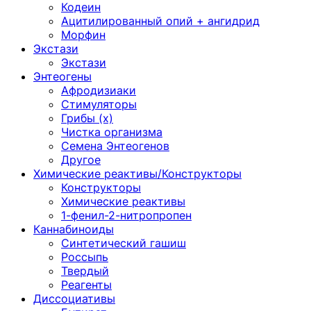
Кодеин
Ацитилированный опий + ангидрид
Морфин
Экстази
Экстази
Энтеогены
Афродизиаки
Стимуляторы
Грибы (х)
Чистка организма
Семена Энтеогенов
Другое
Химические реактивы/Конструкторы
Конструкторы
Химические реактивы
1-фенил-2-нитропропен
Каннабиноиды
Синтетический гашиш
Россыпь
Твердый
Реагенты
Диссоциативы