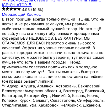
Промокод за отзывы
HQ
Чистота > 0%
🍫 Гашиш
ICE-O-LATOR 🍫
4.95
(19.6k)
Мерцающий Космос
В этой позиции всегда только лучший Гашиш. Это не
шутка и не рекламная замануха, мы реально
выбираем только самый лучший товар. Но это ещё
не всё, у нас его кладут обученные и проверенные
курьеры! БЕЗ НЕДОВЕСОВ, БЕЗ ХАЛТУРЫ, МЫ
СТАРАЕМСЯ ДЛЯ ВАС! Изолятор очень высокого
качества!. Эффект на уровне топовых печатей. В
разных городах может незначительно отличаться по
качеству, но можете быть уверены, тут всегда самое
лучшее что есть в вашем городе! -Перед
применением советуем положить пак в холодное
место, на пару минут!⠀ Так ты сможешь быстро и
легко распаковать гаш, ничего не оставив на плёнке
(он правда бывает липкий)!
Адлер, Алушта, Армянск, Астрахань, Бахчисарай,
Белогорск (Амурская область), Волгоград, Волжский,
Евпатория, Екатеринбург, Ишимбай, Казань, Керчь,
Копейск, Курск, Салават, Севастополь, Симферополь,
Стерлитамак, Уфа, Хабаровск, Челябинск, Джанкой,