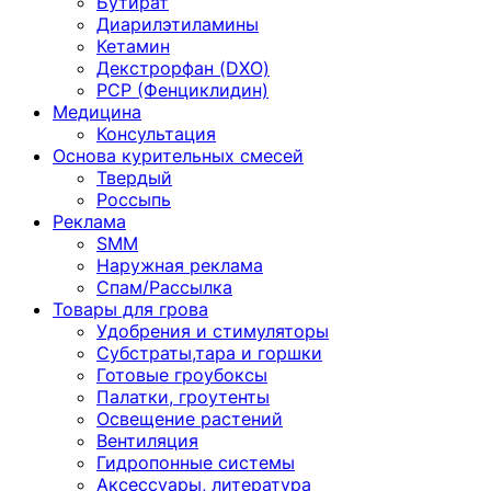
Бутират
Диарилэтиламины
Кетамин
Декстрорфан (DXO)
PCP (Фенциклидин)
Медицина
Консультация
Основа курительных смесей
Твердый
Россыпь
Реклама
SMM
Наружная реклама
Спам/Рассылка
Товары для грова
Удобрения и стимуляторы
Субстраты,тара и горшки
Готовые гроубоксы
Палатки, гроутенты
Освещение растений
Вентиляция
Гидропонные системы
Аксессуары, литература