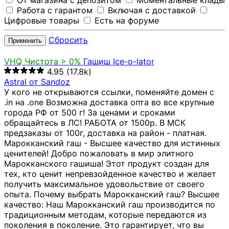
От магазина с депозитом
Моментальные клады
Работа с гарантом
Включая с доставкой
Цифровые товары
Есть на форуме
Сбросить
Применить
VHQ
Чистота > 0%
Гашиш Ice-o-lator
4.95
(17.8k)
Astral от Sandoz
У кого не открываются ссылки, поменяйте домен с
.in на .one Возможна доставка опта во все крупные
города РФ от 500 г! За ценами и сроками
обращайтесь в ЛС! РАБОТА от 1500р. В МСК
предзаказы от 100г, доставка на район - платная.
Марокканский гаш - Высшее качество для истинных
ценителей! Добро пожаловать в мир элитного
Марокканского гашиша! Этот продукт создан для
тех, кто ценит непревзойденное качество и желает
получить максимальное удовольствие от своего
опыта. Почему выбрать Марокканский гаш? Высшее
качество: Наш Марокканский гаш производится по
традиционным методам, которые передаются из
поколения в поколение. Это гарантирует, что вы