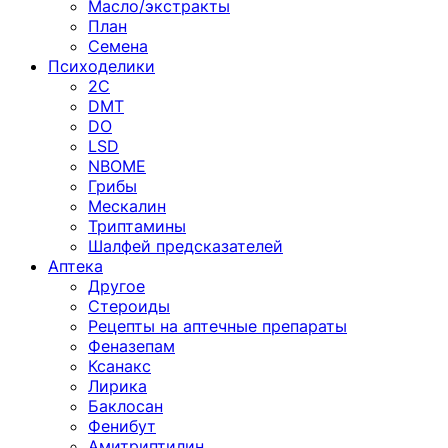
Масло/экстракты
План
Семена
Психоделики
2C
DMT
DO
LSD
NBOME
Грибы
Мескалин
Триптамины
Шалфей предсказателей
Аптека
Другое
Стероиды
Рецепты на аптечные препараты
Феназепам
Ксанакс
Лирика
Баклосан
Фенибут
Амитриптилин