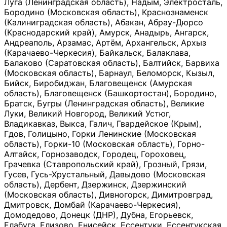
Луга (Ленинградская область), Надым, Электросталь,
Бородино (Московская область), Краснознаменск
(Калиниградская область), Абакан, Абрау-Дюрсо
(Краснодарский край), Амурск, Анадырь, Ангарск,
Андреаполь, Арзамас, Артём, Архангельск, Архыз
(Карачаево-Черкесия), Байкальск, Балаклава,
Балаково (Саратовская область), Балтийск, Барвиха
(Московская область), Барнаул, Беломорск, Кызыл,
Бийск, Биробиджан, Благовещенск (Амурская
область), Благовещенск (Башкортостан), Бородино,
Братск, Бугры (Ленинградская область), Великие
Луки, Великий Новгород, Великий Устюг,
Владикавказ, Выкса, Галич, Гвардейское (Крым),
Гдов, Голицыно, Горки Ленинские (Московская
область), Горки-10 (Московская область), Горно-
Алтайск, Горнозаводск, Городец, Гороховец,
Грачевка (Ставропольский край), Грозный, Грязи,
Гусев, Гусь-Хрустальный, Давыдово (Московская
область), Дербент, Дзержинск, Дзержинский
(Московская область), Дивногорск, Димитровград,
Дмитровск, Домбай (Карачаево-Черкесия),
Домодедово, Донецк (ДНР), Дубна, Егорьевск,
Елабуга, Елизово, Енисейск, Ессентуки, Ессентукская