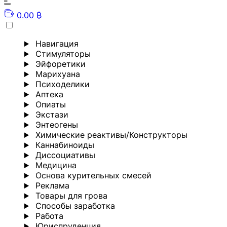
0.00 ₿
Навигация
Стимуляторы
Эйфоретики
Марихуана
Психоделики
Аптека
Опиаты
Экстази
Энтеогены
Химические реактивы/Конструкторы
Каннабиноиды
Диссоциативы
Медицина
Основа курительных смесей
Реклама
Товары для грова
Способы заработка
Работа
Юриспруденция