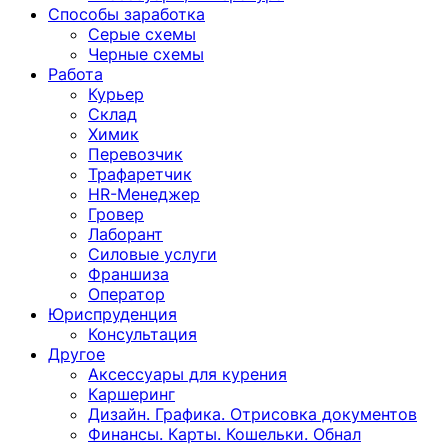
Способы заработка
Серые схемы
Черные схемы
Работа
Курьер
Склад
Химик
Перевозчик
Трафаретчик
HR-Менеджер
Гровер
Лаборант
Силовые услуги
Франшиза
Оператор
Юриспруденция
Консультация
Другoе
Аксессуары для курения
Каршеринг
Дизайн. Графика. Отрисовка документов
Финансы. Карты. Кошельки. Обнал