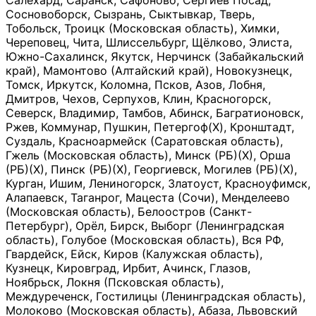
Салехард, Саранск, Сафоново, Сергиев Посад,
Сосновоборск, Сызрань, Сыктывкар, Тверь,
Тобольск, Троицк (Московская область), Химки,
Череповец, Чита, Шлиссельбург, Щёлково, Элиста,
Южно-Сахалинск, Якутск, Нерчинск (Забайкальский
край), Мамонтово (Алтайский край), Новокузнецк,
Томск, Иркутск, Коломна, Псков, Азов, Лобня,
Дмитров, Чехов, Серпухов, Клин, Красногорск,
Северск, Владимир, Тамбов, Абинск, Багратионовск,
Ржев, Коммунар, Пушкин, Петергоф(Х), Кронштадт,
Суздаль, Красноармейск (Саратовская область),
Гжель (Московская область), Минск (РБ)(Х), Орша
(РБ)(Х), Пинск (РБ)(Х), Георгиевск, Могилев (РБ)(Х),
Курган, Ишим, Лениногорск, Златоуст, Красноуфимск,
Алапаевск, Таганрог, Мацеста (Сочи), Менделеево
(Московская область), Белоостров (Санкт-
Петербург), Орёл, Бирск, Выборг (Ленинградская
область), Голубое (Московская область), Вся РФ,
Гвардейск, Ейск, Киров (Калужская область),
Кузнецк, Кировград, Ирбит, Ачинск, Глазов,
Ноябрьск, Локня (Псковская область),
Междуреченск, Гостилицы (Ленинградская область),
Молоково (Московская область), Абаза, Львовский