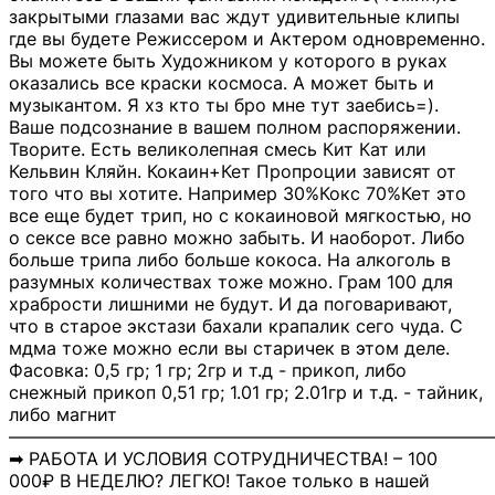
закрытыми глазами вас ждут удивительные клипы
где вы будете Режиссером и Актером одновременно.
Вы можете быть Художником у которого в руках
оказались все краски космоса. А может быть и
музыкантом. Я хз кто ты бро мне тут заебись=).
Ваше подсознание в вашем полном распоряжении.
Творите. Есть великолепная смесь Кит Кат или
Кельвин Кляйн. Кокаин+Кет Пропроции зависят от
того что вы хотите. Например 30%Кокс 70%Кет это
все еще будет трип, но с кокаиновой мягкостью, но
о сексе все равно можно забыть. И наоборот. Либо
больше трипа либо больше кокоса. На алкоголь в
разумных количествах тоже можно. Грам 100 для
храбрости лишними не будут. И да поговаривают,
что в старое экстази бахали крапалик сего чуда. С
мдма тоже можно если вы старичек в этом деле.
Фасовка: 0,5 гр; 1 гр; 2гр и т.д - прикоп, либо
снежный прикоп 0,51 гр; 1.01 гр; 2.01гр и т.д. - тайник,
либо магнит
―――――――――――――――――――――――――――
➡ РАБОТА И УСЛОВИЯ СОТРУДНИЧЕСТВА! – 100
000₽ В НЕДЕЛЮ? ЛЕГКО! Такое только в нашей