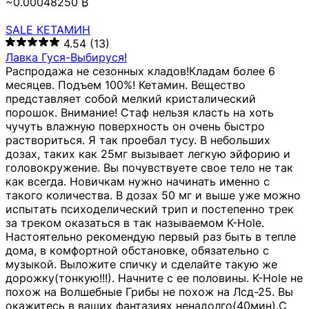
~0.00048250 ₿
SALE КЕТАМИН
4.54
(13)
Лавка Гуся-Выбируся!
Распродажа не сезонных кладов!Кладам более 6
месяцев. Подъем 100%! Кетамин. Вещество
представляет собой мелкий кристалический
порошок. Внимание! Стаф нельзя класть на хоть
чучуть влажную поверхность он очень быстро
раствориться. Я так проебал тусу. В небольших
дозах, таких как 25мг вызывает легкую эйфорию и
головокружение. Вы почувствуете свое тело не так
как всегда. Новичкам нужно начинать именно с
такого количества. В дозах 50 мг и выше уже можно
испытать психоделический трип и постепенно трек
за треком оказаться в так называемом К-Hole.
Настоятельно рекомендую первый раз быть в тепле
дома, в комфортной обстановке, обязательно с
музыкой. Выложите спичку и сделайте такую же
дорожку(тонкую!!!). Начните с ее половины. K-Hole не
похож на Волшебные Грибы не похож на Лсд-25. Вы
окажитесь в ваших фантазиях ненадолго(40мин).С