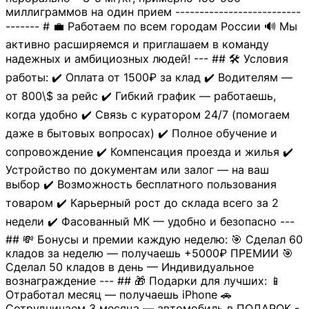
миллиграммов на один прием --------------------------
------- # 💼 Работаем по всем городам России 🔊 Мы
активно расширяемся и приглашаем в команду
надежных и амбициозных людей! --- ## 🛠 Условия
работы: ✔️ Оплата от 1500₽ за клад ✔️ Водителям —
от 800\$ за рейс ✔️ Гибкий график — работаешь,
когда удобно ✔️ Связь с куратором 24/7 (помогаем
даже в бытовых вопросах) ✔️ Полное обучение и
сопровождение ✔️ Компенсация проезда и жилья ✔️
Устройство по документам или залог — на ваш
выбор ✔️ Возможность бесплатного пользования
товаром ✔️ Карьерный рост до склада всего за 2
недели ✔️ Фасованный МК — удобно и безопасно ---
## 💸 Бонусы и премии каждую неделю: 🎯 Сделал 60
кладов за неделю — получаешь +5000₽ ПРЕМИИ 🎯
Сделал 50 кладов в день — Индивидуальное
вознаграждение --- ## 🎁 Подарки для лучших: 📱
Отработал месяц — получаешь iPhone 🚗
Сотрудничаем 3 месяца — автомобиль в ПОДАРОК -