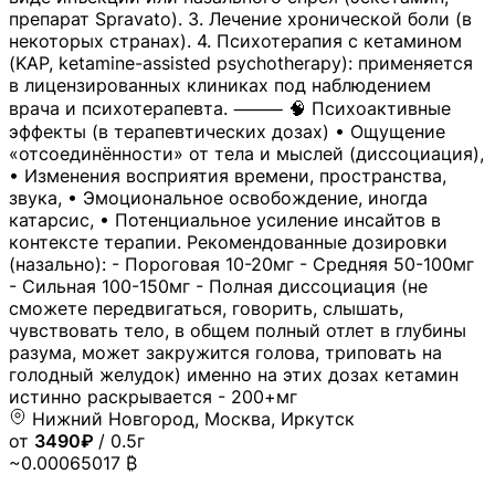
препарат Spravato). 3. Лечение хронической боли (в
некоторых странах). 4. Психотерапия с кетамином
(KAP, ketamine-assisted psychotherapy): применяется
в лицензированных клиниках под наблюдением
врача и психотерапевта. ⸻ 🧠 Психоактивные
эффекты (в терапевтических дозах) • Ощущение
«отсоединённости» от тела и мыслей (диссоциация),
• Изменения восприятия времени, пространства,
звука, • Эмоциональное освобождение, иногда
катарсис, • Потенциальное усиление инсайтов в
контексте терапии. Рекомендованные дозировки
(назально): - Пороговая 10-20мг - Средняя 50-100мг
- Сильная 100-150мг - Полная диссоциация (не
сможете передвигаться, говорить, слышать,
чувствовать тело, в общем полный отлет в глубины
разума, может закружится голова, триповать на
голодный желудок) именно на этих дозах кетамин
истинно раскрывается - 200+мг
Нижний Новгород, Москва, Иркутск
от
3490₽
/ 0.5г
~0.00065017 ₿