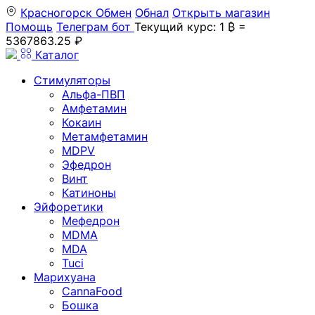
Красногорск
Обмен
Обнал
Открыть магазин
Помощь
Телеграм бот
Текущий курс: 1 ₿ =
5367863.25 ₽
Каталог
Стимуляторы
Альфа-ПВП
Амфетамин
Кокаин
Метамфетамин
MDPV
Эфедрон
Винт
Катиноны
Эйфоретики
Мефедрон
MDMA
MDA
Tuci
Марихуана
CannaFood
Бошка