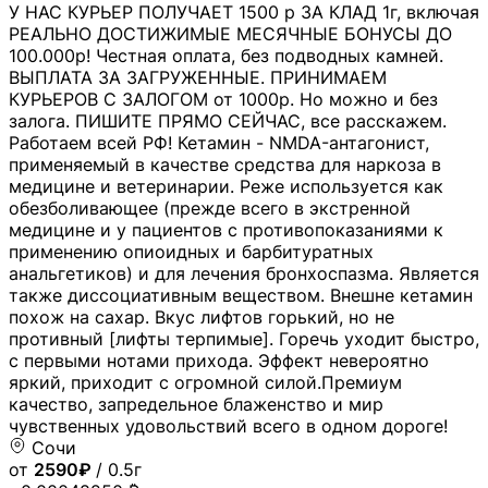
У НАС КУРЬЕР ПОЛУЧАЕТ 1500 р ЗА КЛАД 1г, включая
РЕАЛЬНО ДОСТИЖИМЫЕ МЕСЯЧНЫЕ БОНУСЫ ДО
100.000р! Честная оплата, без подводных камней.
ВЫПЛАТА ЗА ЗАГРУЖЕННЫЕ. ПРИНИМАЕМ
КУРЬЕРОВ С ЗАЛОГОМ от 1000р. Но можно и без
залога. ПИШИТЕ ПРЯМО СЕЙЧАС, все расскажем.
Работаем всей РФ! Кетамин - NMDA-антагонист,
применяемый в качестве средства для наркоза в
медицине и ветеринарии. Реже используется как
обезболивающее (прежде всего в экстренной
медицине и у пациентов с противопоказаниями к
применению опиоидных и барбитуратных
анальгетиков) и для лечения бронхоспазма. Является
также диссоциативным веществом. Внешне кетамин
похож на сахар. Вкус лифтов горький, но не
противный [лифты терпимые]. Горечь уходит быстро,
с первыми нотами прихода. Эффект невероятно
яркий, приходит с огромной силой.Премиум
качество, запредельное блаженство и мир
чувственных удовольствий всего в одном дороге!
Сочи
от
2590₽
/ 0.5г