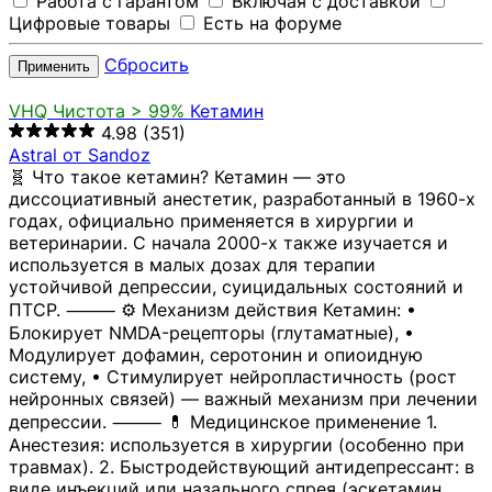
Работа с гарантом
Включая с доставкой
Цифровые товары
Есть на форуме
Сбросить
Применить
VHQ
Чистота > 99%
Кетамин
4.98
(351)
Astral от Sandoz
🧬 Что такое кетамин? Кетамин — это
диссоциативный анестетик, разработанный в 1960-х
годах, официально применяется в хирургии и
ветеринарии. С начала 2000-х также изучается и
используется в малых дозах для терапии
устойчивой депрессии, суицидальных состояний и
ПТСР. ⸻ ⚙️ Механизм действия Кетамин: •
Блокирует NMDA-рецепторы (глутаматные), •
Модулирует дофамин, серотонин и опиоидную
систему, • Стимулирует нейропластичность (рост
нейронных связей) — важный механизм при лечении
депрессии. ⸻ 💊 Медицинское применение 1.
Анестезия: используется в хирургии (особенно при
травмах). 2. Быстродействующий антидепрессант: в
виде инъекций или назального спрея (эскетамин,