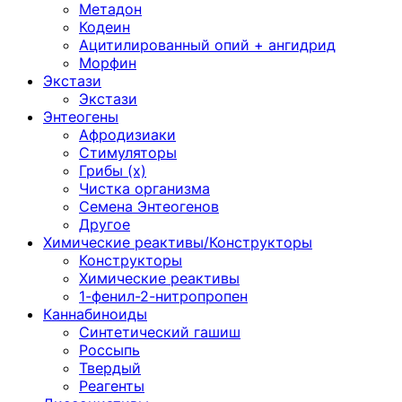
Метадон
Кодеин
Ацитилированный опий + ангидрид
Морфин
Экстази
Экстази
Энтеогены
Афродизиаки
Стимуляторы
Грибы (х)
Чистка организма
Семена Энтеогенов
Другое
Химические реактивы/Конструкторы
Конструкторы
Химические реактивы
1-фенил-2-нитропропен
Каннабиноиды
Синтетический гашиш
Россыпь
Твердый
Реагенты