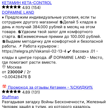
КЕТАМИН KETA-CONTROL
4.93
(154)
DOPAMINE LAND
♦️ Предложим индивидуальные условия, если ты
сотрудник другого магазина! 💲Делай 5 кладов в
день и получай 384.000 рублей в месяц на этом
товаре. 💲Удвоим твой залог для комфортного
старта. 💲Ежемесячные премии до 100.000 рублей.
💲Выдаем методичку для комфортной и безопасной
работы. 📌 Работа курьером :
https://telegra.ph/Vakansii-02-13-4 ✔️ Фасовка .01 -
клады в центре города. 🌈 DOPAMINE LAND - Место,
где помогают расти вместе.
Москва
от
23000₽
/ 2г
~0.00428476 ₿
Промокод за отзывы
Кетамин - %СКИДКИ%
4.89
(131)
Stuffman
Разгадывая загадку Войны Бесконечности, Железный
Человек зашёл в тупик, из которого казалось