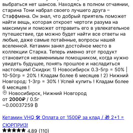
выбраться нет шансов. Находясь в полном отчаянии,
старина Тони набрал своего лучшего друга –
Стаффмена. Он знал, что добрый приятель поможет
найти вещь, которая откроет чертоги разума на
максимум и поможет отправить его в увлекательное
путешествие, где можно будет найти все ответы на
любые, даже самые потаённые, вопросы нашей
вселенной. Кетамин занял достойное место в
коллекции Старка. Теперь именно этот продукт
становится незаменимым помощником, когда нужно
увидеть будущее, понять прошлое и насладиться
настоящим! Скидки: 1) Новосибирск 0.3-5гр = 50% |
10-50гр = 20% ! Кладам более 6 месяцев ! 2) Нижний
Новгород: 1-3гр = 30% ! Успей купить ! Кладам более
6 месяцев !
Новосибирск, Нижний Новгород
от
2000₽
/ 0.5г
~0.00037259 ₿
Кетамин VHQ 🛠 Оплата от 1500₽ за клад / 🎁 2+1 =
СЮРПРИЗ!
4.89
(110)