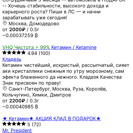
-- Хочешь стабильности, высокого дохода и
карьерного роста? Пиши в ЛС — и начни
зарабатывать уже сегодня!
Москва, Домодедово
от
2000₽
/ 0.5г
~0.00037259 ₿
VHQ
Чистота > 99%
Кетамин / Ketamine
4.94
(100)
Кладезь
Кетамин чистейший, искристый, рассыпчатый, сияет
аки кристаллики снежныя по утру морозному, сам
эфекта блаженного да нежного. Кладезя Качества
Знак присвоен по праву!
Санкт-Петербург, Москва, Руза, Королёв,
Кольчугино, Химки, Дмитров
от
2200₽
/ 0.3г
~0.00040985 ₿
★ Кетамин★ АКЦИЯ КЛАД В ПОДАРОК★
5
(72)
Mr. President