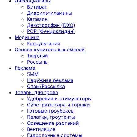
Диссоциативы
Бутират
Диарилэтиламины
Кетамин
Декстрорфан (DXO)
PCP (Фенциклидин)
Медицина
Консультация
Основа курительных смесей
Твердый
Россыпь
Реклама
SMM
Наружная реклама
Спам/Рассылка
Товары для грова
Удобрения и стимуляторы
Субстраты,тара и горшки
Готовые гроубоксы
Палатки, гроутенты
Освещение растений
Вентиляция
Гидропонные системы