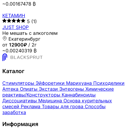
~0.00167478 ₿
КЕТАМИН
5
(1)
JUST SHOP
Не мешать с алкоголем
Екатеринбург
от
12900₽
/ 2г
~0.00240319 ₿
Каталог
Стимуляторы
Эйфоретики
Марихуана
Психоделики
Аптека
Опиаты
Экстази
Энтеогены
Химические
реактивы/Конструкторы
Каннабиноиды
Диссоциативы
Медицина
Основа курительных
смесей
Реклама
Товары для грова
Способы
заработка
Информация