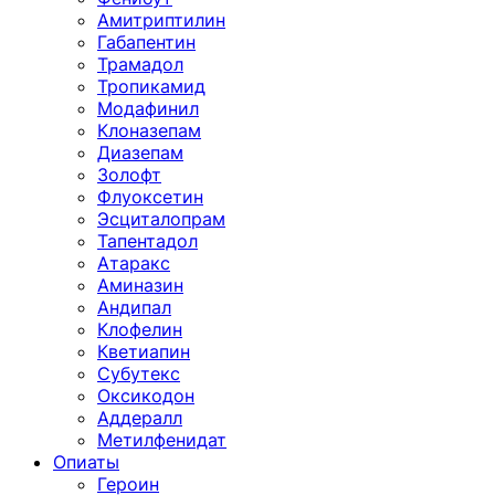
Амитриптилин
Габапентин
Трамадол
Тропикамид
Модафинил
Клоназепам
Диазепам
Золофт
Флуоксетин
Эсциталопрам
Тапентадол
Атаракс
Аминазин
Андипал
Клофелин
Кветиапин
Субутекс
Оксикодон
Аддералл
Метилфенидат
Опиаты
Героин