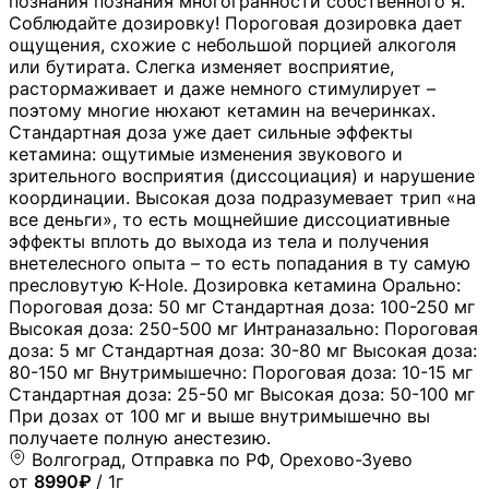
познания познания многогранности собственного я.
Соблюдайте дозировку! Пороговая дозировка дает
ощущения, схожие с небольшой порцией алкоголя
или бутирата. Слегка изменяет восприятие,
растормаживает и даже немного стимулирует –
поэтому многие нюхают кетамин на вечеринках.
Стандартная доза уже дает сильные эффекты
кетамина: ощутимые изменения звукового и
зрительного восприятия (диссоциация) и нарушение
координации. Высокая доза подразумевает трип «на
все деньги», то есть мощнейшие диссоциативные
эффекты вплоть до выхода из тела и получения
внетелесного опыта – то есть попадания в ту самую
пресловутую K-Hole. Дозировка кетамина Орально:
Пороговая доза: 50 мг Стандартная доза: 100-250 мг
Высокая доза: 250-500 мг Интраназально: Пороговая
доза: 5 мг Стандартная доза: 30-80 мг Высокая доза:
80-150 мг Внутримышечно: Пороговая доза: 10-15 мг
Стандартная доза: 25-50 мг Высокая доза: 50-100 мг
При дозах от 100 мг и выше внутримышечно вы
получаете полную анестезию.
Волгоград, Отправка по РФ, Орехово-Зуево
от
8990₽
/ 1г