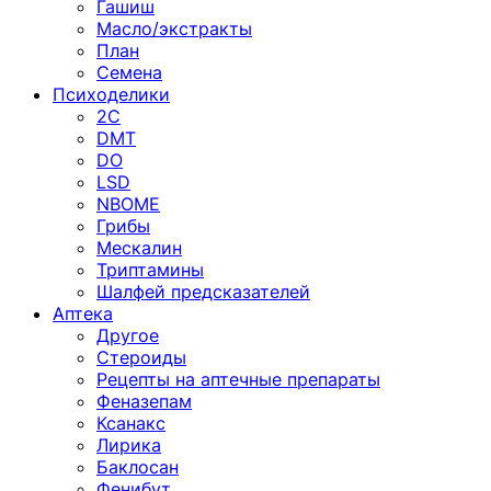
Гашиш
Масло/экстракты
План
Семена
Психоделики
2C
DMT
DO
LSD
NBOME
Грибы
Мескалин
Триптамины
Шалфей предсказателей
Аптека
Другое
Стероиды
Рецепты на аптечные препараты
Феназепам
Ксанакс
Лирика
Баклосан
Фенибут