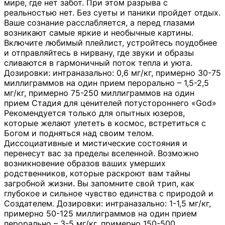
мире, где нет забот. При этом разрыва с
реальностью нет. Без суеты и паники пройдет отдых.
Ваше сознание расслабляется, а перед глазами
возникают самые яркие и необычные картины.
Включите любимый плейлист, устройтесь поудобнее
и отправляйтесь в нирвану, где звуки и образы
сливаются в гармоничный поток тепла и уюта.
Дозировки: интраназально: 0,6 мг/кг, примерно 30-75
миллиграммов на один прием перорально – 1,5-2,5
мг/кг, примерно 75-250 миллиграммов на один
прием Стадия для ценителей потустороннего «God»
Рекомендуется только для опытных юзеров,
которые желают улететь в космос, встретиться с
Богом и подняться над своим телом.
Диссоциативные и мистические состояния и
перенесут вас за пределы вселенной. Возможно
возникновение образов ваших умерших
родственников, которые раскроют вам тайны
загробной жизни. Вы запомните свой трип, как
глубокое и сильное чувство единства с природой и
Создателем. Дозировки: интраназально: 1-1,5 мг/кг,
примерно 50-125 миллиграммов на один прием
перорально – 3-5 мг/кг, примерно 150-500