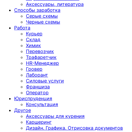
Аксессуары, литература
Способы заработка
Серые схемы
Черные схемы
Работа
Курьер
Склад
Химик
Перевозчик
Трафаретчик
HR-Менеджер
Гровер
Лаборант
Силовые услуги
Франшиза
Оператор
Юриспруденция
Консультация
Другoе
Аксессуары для курения
Каршеринг
Дизайн. Графика. Отрисовка документов