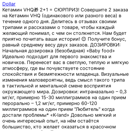
Dollar
Кетамин VHQ🎁 2+1 = СЮРПРИЗ! Совершите 2 заказа
на Кетамин VHQ (одинакового или разного веса) в
течение одного дня. Делитесь в отзывах своими
трипами и рассказами о товаре, чтобы каждый
желающий понимал, с чем он столкнется. Нам будет
приятно почитать ваши истории! 😊 Получите бонус,
равный среднему весу двух заказов. ДОЗИРОВКИ:
Начальная дозировка (безобидная) «Baby food»
Идеально подходит для первого знакомства и
новичков. Перенесет вас в светлую, теплую и мягкую
атмосферу, где вы почувствуете состояние
спокойствия и безмятежности младенца. Визуальные
изменения маловероятны, ведь смысл такого трипа
в тактильной и ментальной смене восприятия
окружающего мира. Дозировки: интраназально – 0,3
мг/кг, примерно 15-30 миллиграммов на один прием
перорально – 1,2 мг/кг, примерно 60-120
миллиграммов на один прием "Любитель" когда
достали проблемы* «K-land» Довольно мягкий и
очень интересный опыт, на нём остаётся
большиство, кто желает оказаться в красочном