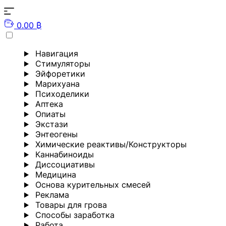
0.00 ₿
Навигация
Стимуляторы
Эйфоретики
Марихуана
Психоделики
Аптека
Опиаты
Экстази
Энтеогены
Химические реактивы/Конструкторы
Каннабиноиды
Диссоциативы
Медицина
Основа курительных смесей
Реклама
Товары для грова
Способы заработка
Работа