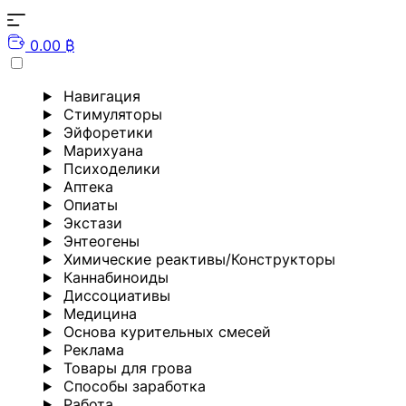
0.00 ₿
Навигация
Стимуляторы
Эйфоретики
Марихуана
Психоделики
Аптека
Опиаты
Экстази
Энтеогены
Химические реактивы/Конструкторы
Каннабиноиды
Диссоциативы
Медицина
Основа курительных смесей
Реклама
Товары для грова
Способы заработка
Работа