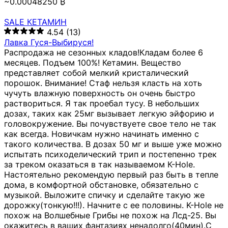
~0.00048250 ₿
SALE КЕТАМИН
4.54
(13)
Лавка Гуся-Выбируся!
Распродажа не сезонных кладов!Кладам более 6
месяцев. Подъем 100%! Кетамин. Вещество
представляет собой мелкий кристалический
порошок. Внимание! Стаф нельзя класть на хоть
чучуть влажную поверхность он очень быстро
раствориться. Я так проебал тусу. В небольших
дозах, таких как 25мг вызывает легкую эйфорию и
головокружение. Вы почувствуете свое тело не так
как всегда. Новичкам нужно начинать именно с
такого количества. В дозах 50 мг и выше уже можно
испытать психоделический трип и постепенно трек
за треком оказаться в так называемом К-Hole.
Настоятельно рекомендую первый раз быть в тепле
дома, в комфортной обстановке, обязательно с
музыкой. Выложите спичку и сделайте такую же
дорожку(тонкую!!!). Начните с ее половины. K-Hole не
похож на Волшебные Грибы не похож на Лсд-25. Вы
окажитесь в ваших фантазиях ненадолго(40мин).С