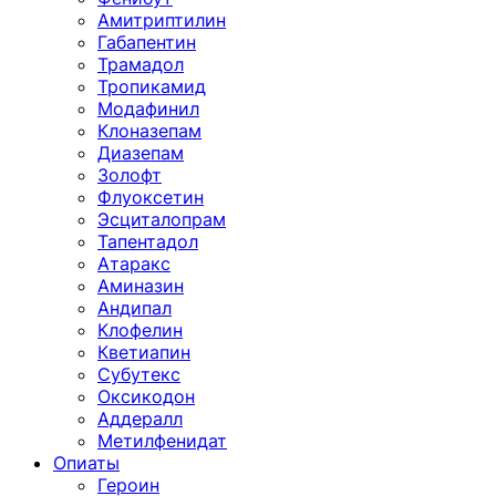
Амитриптилин
Габапентин
Трамадол
Тропикамид
Модафинил
Клоназепам
Диазепам
Золофт
Флуоксетин
Эсциталопрам
Тапентадол
Атаракс
Аминазин
Андипал
Клофелин
Кветиапин
Субутекс
Оксикодон
Аддералл
Метилфенидат
Опиаты
Героин