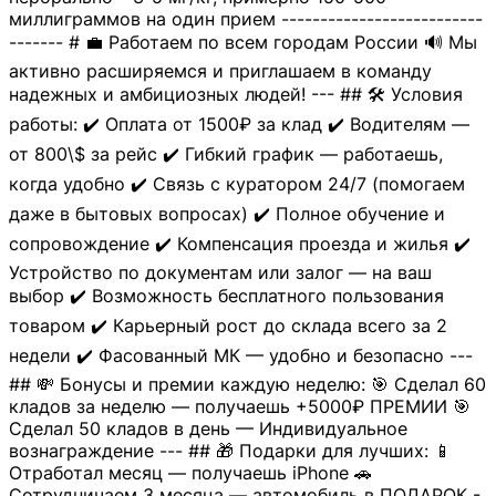
миллиграммов на один прием --------------------------
------- # 💼 Работаем по всем городам России 🔊 Мы
активно расширяемся и приглашаем в команду
надежных и амбициозных людей! --- ## 🛠 Условия
работы: ✔️ Оплата от 1500₽ за клад ✔️ Водителям —
от 800\$ за рейс ✔️ Гибкий график — работаешь,
когда удобно ✔️ Связь с куратором 24/7 (помогаем
даже в бытовых вопросах) ✔️ Полное обучение и
сопровождение ✔️ Компенсация проезда и жилья ✔️
Устройство по документам или залог — на ваш
выбор ✔️ Возможность бесплатного пользования
товаром ✔️ Карьерный рост до склада всего за 2
недели ✔️ Фасованный МК — удобно и безопасно ---
## 💸 Бонусы и премии каждую неделю: 🎯 Сделал 60
кладов за неделю — получаешь +5000₽ ПРЕМИИ 🎯
Сделал 50 кладов в день — Индивидуальное
вознаграждение --- ## 🎁 Подарки для лучших: 📱
Отработал месяц — получаешь iPhone 🚗
Сотрудничаем 3 месяца — автомобиль в ПОДАРОК -