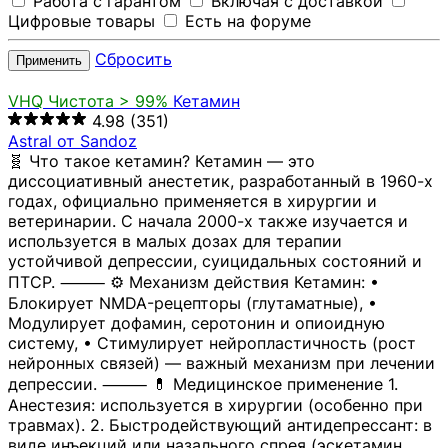
Работа с гарантом
Включая с доставкой
Цифровые товары
Есть на форуме
Сбросить
Применить
VHQ
Чистота > 99%
Кетамин
4.98
(351)
Astral от Sandoz
🧬 Что такое кетамин? Кетамин — это
диссоциативный анестетик, разработанный в 1960-х
годах, официально применяется в хирургии и
ветеринарии. С начала 2000-х также изучается и
используется в малых дозах для терапии
устойчивой депрессии, суицидальных состояний и
ПТСР. ⸻ ⚙️ Механизм действия Кетамин: •
Блокирует NMDA-рецепторы (глутаматные), •
Модулирует дофамин, серотонин и опиоидную
систему, • Стимулирует нейропластичность (рост
нейронных связей) — важный механизм при лечении
депрессии. ⸻ 💊 Медицинское применение 1.
Анестезия: используется в хирургии (особенно при
травмах). 2. Быстродействующий антидепрессант: в
виде инъекций или назального спрея (эскетамин,