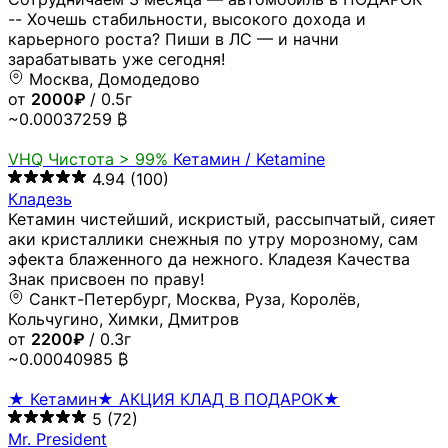
-- Хочешь стабильности, высокого дохода и
карьерного роста? Пиши в ЛС — и начни
зарабатывать уже сегодня!
Москва, Домодедово
от
2000₽
/ 0.5г
~0.00037259 ₿
VHQ
Чистота > 99%
Кетамин / Ketamine
4.94
(100)
Кладезь
Кетамин чистейший, искристый, рассыпчатый, сияет
аки кристаллики снежныя по утру морозному, сам
эфекта блаженного да нежного. Кладезя Качества
Знак присвоен по праву!
Санкт-Петербург, Москва, Руза, Королёв,
Кольчугино, Химки, Дмитров
от
2200₽
/ 0.3г
~0.00040985 ₿
★ Кетамин★ АКЦИЯ КЛАД В ПОДАРОК★
5
(72)
Mr. President