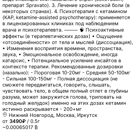
препарат Spravato). 3. Лечение хронической боли (в
некоторых странах). 4. Психотерапия с кетамином
(KAP, ketamine-assisted psychotherapy): применяется
в лицензированных клиниках под наблюдением
врача и психотерапевта. ⸻ 🧠 Психоактивные
эффекты (в терапевтических дозах) • Ощущение
«отсоединённости» от тела и мыслей (диссоциация),
• Изменения восприятия времени, пространства,
звука, • Эмоциональное освобождение, иногда
катарсис, • Потенциальное усиление инсайтов в
контексте терапии. Рекомендованные дозировки
(назально): - Пороговая 10-20мг - Средняя 50-100мг
- Сильная 100-150мг - Полная диссоциация (не
сможете передвигаться, говорить, слышать,
чувствовать тело, в общем полный отлет в глубины
разума, может закружится голова, триповать на
голодный желудок) именно на этих дозах кетамин
истинно раскрывается - 200+мг
Нижний Новгород, Москва, Иркутск
от
3490₽
/ 0.5г
~0.00065017 ₿