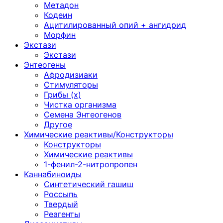
Метадон
Кодеин
Ацитилированный опий + ангидрид
Морфин
Экстази
Экстази
Энтеогены
Афродизиаки
Стимуляторы
Грибы (х)
Чистка организма
Семена Энтеогенов
Другое
Химические реактивы/Конструкторы
Конструкторы
Химические реактивы
1-фенил-2-нитропропен
Каннабиноиды
Синтетический гашиш
Россыпь
Твердый
Реагенты