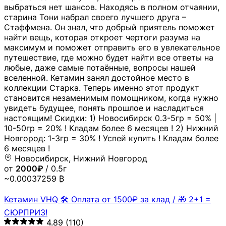
выбраться нет шансов. Находясь в полном отчаянии,
старина Тони набрал своего лучшего друга –
Стаффмена. Он знал, что добрый приятель поможет
найти вещь, которая откроет чертоги разума на
максимум и поможет отправить его в увлекательное
путешествие, где можно будет найти все ответы на
любые, даже самые потаённые, вопросы нашей
вселенной. Кетамин занял достойное место в
коллекции Старка. Теперь именно этот продукт
становится незаменимым помощником, когда нужно
увидеть будущее, понять прошлое и насладиться
настоящим! Скидки: 1) Новосибирск 0.3-5гр = 50% |
10-50гр = 20% ! Кладам более 6 месяцев ! 2) Нижний
Новгород: 1-3гр = 30% ! Успей купить ! Кладам более
6 месяцев !
Новосибирск, Нижний Новгород
от
2000₽
/ 0.5г
~0.00037259 ₿
Кетамин VHQ 🛠 Оплата от 1500₽ за клад / 🎁 2+1 =
СЮРПРИЗ!
4.89
(110)