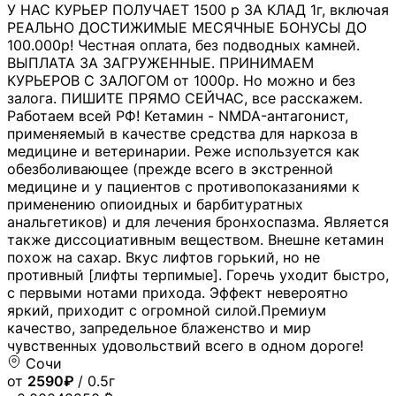
У НАС КУРЬЕР ПОЛУЧАЕТ 1500 р ЗА КЛАД 1г, включая
РЕАЛЬНО ДОСТИЖИМЫЕ МЕСЯЧНЫЕ БОНУСЫ ДО
100.000р! Честная оплата, без подводных камней.
ВЫПЛАТА ЗА ЗАГРУЖЕННЫЕ. ПРИНИМАЕМ
КУРЬЕРОВ С ЗАЛОГОМ от 1000р. Но можно и без
залога. ПИШИТЕ ПРЯМО СЕЙЧАС, все расскажем.
Работаем всей РФ! Кетамин - NMDA-антагонист,
применяемый в качестве средства для наркоза в
медицине и ветеринарии. Реже используется как
обезболивающее (прежде всего в экстренной
медицине и у пациентов с противопоказаниями к
применению опиоидных и барбитуратных
анальгетиков) и для лечения бронхоспазма. Является
также диссоциативным веществом. Внешне кетамин
похож на сахар. Вкус лифтов горький, но не
противный [лифты терпимые]. Горечь уходит быстро,
с первыми нотами прихода. Эффект невероятно
яркий, приходит с огромной силой.Премиум
качество, запредельное блаженство и мир
чувственных удовольствий всего в одном дороге!
Сочи
от
2590₽
/ 0.5г