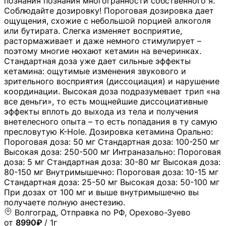
познания познания многогранности собственного я.
Соблюдайте дозировку! Пороговая дозировка дает
ощущения, схожие с небольшой порцией алкоголя
или бутирата. Слегка изменяет восприятие,
растормаживает и даже немного стимулирует –
поэтому многие нюхают кетамин на вечеринках.
Стандартная доза уже дает сильные эффекты
кетамина: ощутимые изменения звукового и
зрительного восприятия (диссоциация) и нарушение
координации. Высокая доза подразумевает трип «на
все деньги», то есть мощнейшие диссоциативные
эффекты вплоть до выхода из тела и получения
внетелесного опыта – то есть попадания в ту самую
пресловутую K-Hole. Дозировка кетамина Орально:
Пороговая доза: 50 мг Стандартная доза: 100-250 мг
Высокая доза: 250-500 мг Интраназально: Пороговая
доза: 5 мг Стандартная доза: 30-80 мг Высокая доза:
80-150 мг Внутримышечно: Пороговая доза: 10-15 мг
Стандартная доза: 25-50 мг Высокая доза: 50-100 мг
При дозах от 100 мг и выше внутримышечно вы
получаете полную анестезию.
Волгоград, Отправка по РФ, Орехово-Зуево
от
8990₽
/ 1г