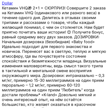
Dollar
Кетамин VHQ🎁 2+1 = СЮРПРИЗ! Совершите 2 заказа
на Кетамин VHQ (одинакового или разного веса) в
течение одного дня. Делитесь в отзывах своими
трипами и рассказами о товаре, чтобы каждый
желающий понимал, с чем он столкнется. Нам будет
приятно почитать ваши истории! 😊 Получите бонус,
равный среднему весу двух заказов. ДОЗИРОВКИ:
Начальная дозировка (безобидная) «Baby food»
Идеально подходит для первого знакомства и
новичков. Перенесет вас в светлую, теплую и мягкую
атмосферу, где вы почувствуете состояние
спокойствия и безмятежности младенца. Визуальные
изменения маловероятны, ведь смысл такого трипа
в тактильной и ментальной смене восприятия
окружающего мира. Дозировки: интраназально – 0,3
мг/кг, примерно 15-30 миллиграммов на один прием
перорально – 1,2 мг/кг, примерно 60-120
миллиграммов на один прием "Любитель" когда
достали проблемы* «K-land» Довольно мягкий и
очень интересный опыт, на нём остаётся
большиство, кто желает оказаться в красочном