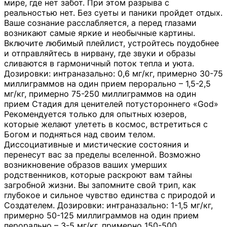
мире, где нет забот. При этом разрыва с
реальностью нет. Без суеты и паники пройдет отдых.
Ваше сознание расслабляется, а перед глазами
возникают самые яркие и необычные картины.
Включите любимый плейлист, устройтесь поудобнее
и отправляйтесь в нирвану, где звуки и образы
сливаются в гармоничный поток тепла и уюта.
Дозировки: интраназально: 0,6 мг/кг, примерно 30-75
миллиграммов на один прием перорально – 1,5-2,5
мг/кг, примерно 75-250 миллиграммов на один
прием Стадия для ценителей потустороннего «God»
Рекомендуется только для опытных юзеров,
которые желают улететь в космос, встретиться с
Богом и подняться над своим телом.
Диссоциативные и мистические состояния и
перенесут вас за пределы вселенной. Возможно
возникновение образов ваших умерших
родственников, которые раскроют вам тайны
загробной жизни. Вы запомните свой трип, как
глубокое и сильное чувство единства с природой и
Создателем. Дозировки: интраназально: 1-1,5 мг/кг,
примерно 50-125 миллиграммов на один прием
перорально – 3-5 мг/кг, примерно 150-500