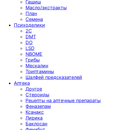
Гашиш
Масло/экстракты
План
Семена
Психоделики
2C
DMT
DO
LSD
NBOME
Грибы
Мескалин
Триптамины
Шалфей предсказателей
Аптека
Другое
Стероиды
Рецепты на аптечные препараты
Феназепам
Ксанакс
Лирика
Баклосан
Фенибут