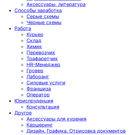
Аксессуары, литература
Способы заработка
Серые схемы
Черные схемы
Работа
Курьер
Склад
Химик
Перевозчик
Трафаретчик
HR-Менеджер
Гровер
Лаборант
Силовые услуги
Франшиза
Оператор
Юриспруденция
Консультация
Другoе
Аксессуары для курения
Каршеринг
Дизайн. Графика. Отрисовка документов