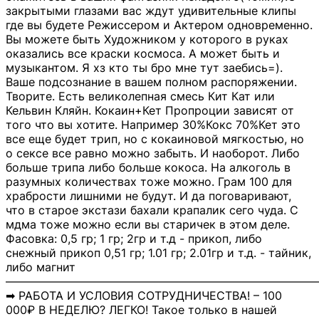
закрытыми глазами вас ждут удивительные клипы
где вы будете Режиссером и Актером одновременно.
Вы можете быть Художником у которого в руках
оказались все краски космоса. А может быть и
музыкантом. Я хз кто ты бро мне тут заебись=).
Ваше подсознание в вашем полном распоряжении.
Творите. Есть великолепная смесь Кит Кат или
Кельвин Кляйн. Кокаин+Кет Пропроции зависят от
того что вы хотите. Например 30%Кокс 70%Кет это
все еще будет трип, но с кокаиновой мягкостью, но
о сексе все равно можно забыть. И наоборот. Либо
больше трипа либо больше кокоса. На алкоголь в
разумных количествах тоже можно. Грам 100 для
храбрости лишними не будут. И да поговаривают,
что в старое экстази бахали крапалик сего чуда. С
мдма тоже можно если вы старичек в этом деле.
Фасовка: 0,5 гр; 1 гр; 2гр и т.д - прикоп, либо
снежный прикоп 0,51 гр; 1.01 гр; 2.01гр и т.д. - тайник,
либо магнит
―――――――――――――――――――――――――――
➡ РАБОТА И УСЛОВИЯ СОТРУДНИЧЕСТВА! – 100
000₽ В НЕДЕЛЮ? ЛЕГКО! Такое только в нашей