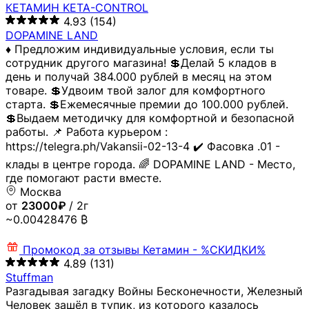
КЕТАМИН KETA-CONTROL
4.93
(154)
DOPAMINE LAND
♦️ Предложим индивидуальные условия, если ты
сотрудник другого магазина! 💲Делай 5 кладов в
день и получай 384.000 рублей в месяц на этом
товаре. 💲Удвоим твой залог для комфортного
старта. 💲Ежемесячные премии до 100.000 рублей.
💲Выдаем методичку для комфортной и безопасной
работы. 📌 Работа курьером :
https://telegra.ph/Vakansii-02-13-4 ✔️ Фасовка .01 -
клады в центре города. 🌈 DOPAMINE LAND - Место,
где помогают расти вместе.
Москва
от
23000₽
/ 2г
~0.00428476 ₿
Промокод за отзывы
Кетамин - %СКИДКИ%
4.89
(131)
Stuffman
Разгадывая загадку Войны Бесконечности, Железный
Человек зашёл в тупик, из которого казалось