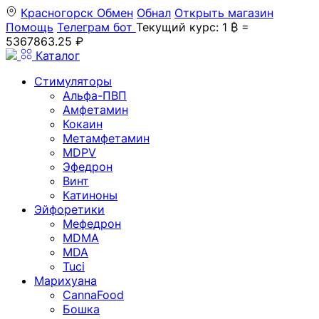
Красногорск
Обмен
Обнал
Открыть магазин
Помощь
Телеграм бот
Текущий курс: 1 ₿ =
5367863.25 ₽
Каталог
Стимуляторы
Альфа-ПВП
Амфетамин
Кокаин
Метамфетамин
MDPV
Эфедрон
Винт
Катиноны
Эйфоретики
Мефедрон
MDMA
MDA
Tuci
Марихуана
CannaFood
Бошка