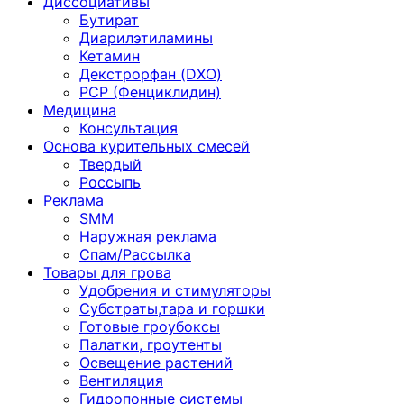
Диссоциативы
Бутират
Диарилэтиламины
Кетамин
Декстрорфан (DXO)
PCP (Фенциклидин)
Медицина
Консультация
Основа курительных смесей
Твердый
Россыпь
Реклама
SMM
Наружная реклама
Спам/Рассылка
Товары для грова
Удобрения и стимуляторы
Субстраты,тара и горшки
Готовые гроубоксы
Палатки, гроутенты
Освещение растений
Вентиляция
Гидропонные системы