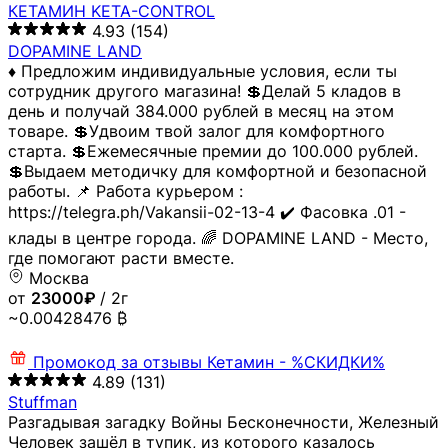
КЕТАМИН KETA-CONTROL
4.93
(154)
DOPAMINE LAND
♦️ Предложим индивидуальные условия, если ты
сотрудник другого магазина! 💲Делай 5 кладов в
день и получай 384.000 рублей в месяц на этом
товаре. 💲Удвоим твой залог для комфортного
старта. 💲Ежемесячные премии до 100.000 рублей.
💲Выдаем методичку для комфортной и безопасной
работы. 📌 Работа курьером :
https://telegra.ph/Vakansii-02-13-4 ✔️ Фасовка .01 -
клады в центре города. 🌈 DOPAMINE LAND - Место,
где помогают расти вместе.
Москва
от
23000₽
/ 2г
~0.00428476 ₿
Промокод за отзывы
Кетамин - %СКИДКИ%
4.89
(131)
Stuffman
Разгадывая загадку Войны Бесконечности, Железный
Человек зашёл в тупик, из которого казалось