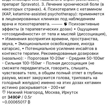
препарат Spravato). 3. Лечение хронической боли (в
некоторых странах). 4. Психотерапия с кетамином
(KAP, ketamine-assisted psychotherapy): применяется
в лицензированных клиниках под наблюдением
врача и психотерапевта. ⸻ 🧠 Психоактивные
эффекты (в терапевтических дозах) • Ощущение
«отсоединённости» от тела и мыслей (диссоциация),
• Изменения восприятия времени, пространства,
звука, • Эмоциональное освобождение, иногда
катарсис, • Потенциальное усиление инсайтов в
контексте терапии. Рекомендованные дозировки
(назально): - Пороговая 10-20мг - Средняя 50-100мг
- Сильная 100-150мг - Полная диссоциация (не
сможете передвигаться, говорить, слышать,
чувствовать тело, в общем полный отлет в глубины
разума, может закружится голова, триповать на
голодный желудок) именно на этих дозах кетамин
истинно раскрывается - 200+мг
Нижний Новгород, Москва, Иркутск
от
3490₽
/ 0.5г
~0.00065017 ₿