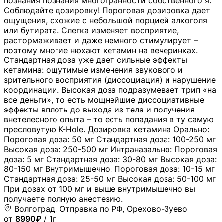
познания познания многогранности собственного я.
Соблюдайте дозировку! Пороговая дозировка дает
ощущения, схожие с небольшой порцией алкоголя
или бутирата. Слегка изменяет восприятие,
растормаживает и даже немного стимулирует –
поэтому многие нюхают кетамин на вечеринках.
Стандартная доза уже дает сильные эффекты
кетамина: ощутимые изменения звукового и
зрительного восприятия (диссоциация) и нарушение
координации. Высокая доза подразумевает трип «на
все деньги», то есть мощнейшие диссоциативные
эффекты вплоть до выхода из тела и получения
внетелесного опыта – то есть попадания в ту самую
пресловутую K-Hole. Дозировка кетамина Орально:
Пороговая доза: 50 мг Стандартная доза: 100-250 мг
Высокая доза: 250-500 мг Интраназально: Пороговая
доза: 5 мг Стандартная доза: 30-80 мг Высокая доза:
80-150 мг Внутримышечно: Пороговая доза: 10-15 мг
Стандартная доза: 25-50 мг Высокая доза: 50-100 мг
При дозах от 100 мг и выше внутримышечно вы
получаете полную анестезию.
Волгоград, Отправка по РФ, Орехово-Зуево
от
8990₽
/ 1г