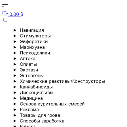
0.00 ₿
Навигация
Стимуляторы
Эйфоретики
Марихуана
Психоделики
Аптека
Опиаты
Экстази
Энтеогены
Химические реактивы/Конструкторы
Каннабиноиды
Диссоциативы
Медицина
Основа курительных смесей
Реклама
Товары для грова
Способы заработка
Работа