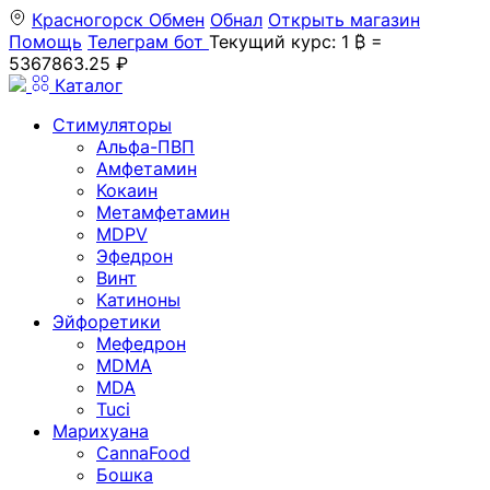
Красногорск
Обмен
Обнал
Открыть магазин
Помощь
Телеграм бот
Текущий курс: 1 ₿ =
5367863.25 ₽
Каталог
Стимуляторы
Альфа-ПВП
Амфетамин
Кокаин
Метамфетамин
MDPV
Эфедрон
Винт
Катиноны
Эйфоретики
Мефедрон
MDMA
MDA
Tuci
Марихуана
CannaFood
Бошка