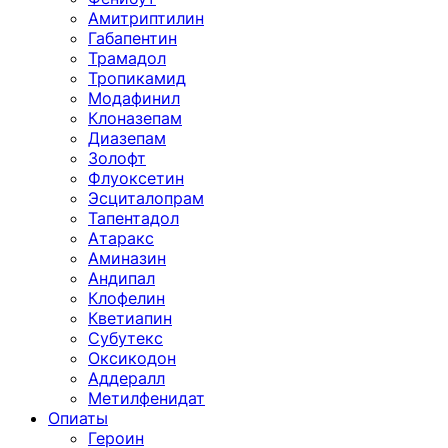
Амитриптилин
Габапентин
Трамадол
Тропикамид
Модафинил
Клоназепам
Диазепам
Золофт
Флуоксетин
Эсциталопрам
Тапентадол
Атаракс
Аминазин
Андипал
Клофелин
Кветиапин
Субутекс
Оксикодон
Аддералл
Метилфенидат
Опиаты
Героин