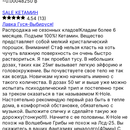
~0.00048250 ₿
SALE КЕТАМИН
4.54
(13)
Лавка Гуся-Выбируся!
Распродажа не сезонных кладов!Кладам более 6
месяцев. Подъем 100%! Кетамин. Вещество
представляет собой мелкий кристалический
порошок. Внимание! Стаф нельзя класть на хоть
чучуть влажную поверхность он очень быстро
раствориться. Я так проебал тусу. В небольших
дозах, таких как 25мг вызывает легкую эйфорию и
головокружение. Вы почувствуете свое тело не так
как всегда. Новичкам нужно начинать именно с
такого количества. В дозах 50 мг и выше уже можно
испытать психоделический трип и постепенно трек
за треком оказаться в так называемом К-Hole.
Настоятельно рекомендую первый раз быть в тепле
дома, в комфортной обстановке, обязательно с
музыкой. Выложите спичку и сделайте такую же
дорожку(тонкую!!!). Начните с ее половины. K-Hole не
похож на Волшебные Грибы не похож на Лсд-25. Вы
окажитесь в ваших фантазиях ненадолго(40мин).С