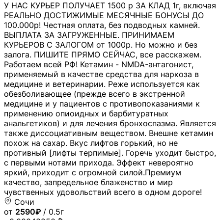
У НАС КУРЬЕР ПОЛУЧАЕТ 1500 р ЗА КЛАД 1г, включая
РЕАЛЬНО ДОСТИЖИМЫЕ МЕСЯЧНЫЕ БОНУСЫ ДО
100.000р! Честная оплата, без подводных камней.
ВЫПЛАТА ЗА ЗАГРУЖЕННЫЕ. ПРИНИМАЕМ
КУРЬЕРОВ С ЗАЛОГОМ от 1000р. Но можно и без
залога. ПИШИТЕ ПРЯМО СЕЙЧАС, все расскажем.
Работаем всей РФ! Кетамин - NMDA-антагонист,
применяемый в качестве средства для наркоза в
медицине и ветеринарии. Реже используется как
обезболивающее (прежде всего в экстренной
медицине и у пациентов с противопоказаниями к
применению опиоидных и барбитуратных
анальгетиков) и для лечения бронхоспазма. Является
также диссоциативным веществом. Внешне кетамин
похож на сахар. Вкус лифтов горький, но не
противный [лифты терпимые]. Горечь уходит быстро,
с первыми нотами прихода. Эффект невероятно
яркий, приходит с огромной силой.Премиум
качество, запредельное блаженство и мир
чувственных удовольствий всего в одном дороге!
Сочи
от
2590₽
/ 0.5г