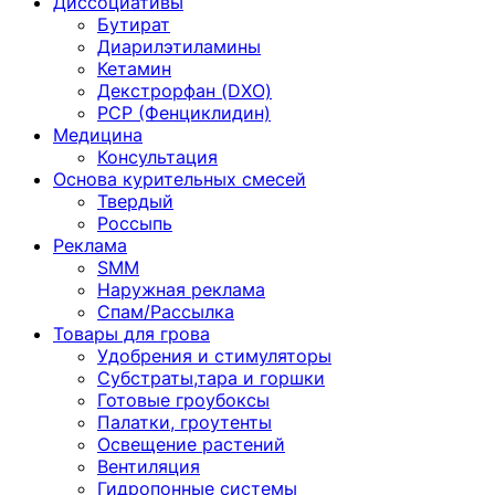
Диссоциативы
Бутират
Диарилэтиламины
Кетамин
Декстрорфан (DXO)
PCP (Фенциклидин)
Медицина
Консультация
Основа курительных смесей
Твердый
Россыпь
Реклама
SMM
Наружная реклама
Спам/Рассылка
Товары для грова
Удобрения и стимуляторы
Субстраты,тара и горшки
Готовые гроубоксы
Палатки, гроутенты
Освещение растений
Вентиляция
Гидропонные системы