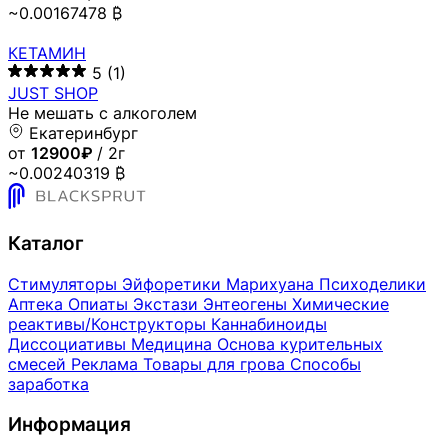
~0.00167478 ₿
КЕТАМИН
5
(1)
JUST SHOP
Не мешать с алкоголем
Екатеринбург
от
12900₽
/ 2г
~0.00240319 ₿
Каталог
Стимуляторы
Эйфоретики
Марихуана
Психоделики
Аптека
Опиаты
Экстази
Энтеогены
Химические
реактивы/Конструкторы
Каннабиноиды
Диссоциативы
Медицина
Основа курительных
смесей
Реклама
Товары для грова
Способы
заработка
Информация