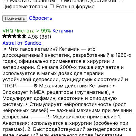
Работа с гарантом
Включая с доставкой
Цифровые товары
Есть на форуме
Сбросить
Применить
VHQ
Чистота > 99%
Кетамин
4.98
(351)
Astral от Sandoz
🧬 Что такое кетамин? Кетамин — это
диссоциативный анестетик, разработанный в 1960-х
годах, официально применяется в хирургии и
ветеринарии. С начала 2000-х также изучается и
используется в малых дозах для терапии
устойчивой депрессии, суицидальных состояний и
ПТСР. ⸻ ⚙️ Механизм действия Кетамин: •
Блокирует NMDA-рецепторы (глутаматные), •
Модулирует дофамин, серотонин и опиоидную
систему, • Стимулирует нейропластичность (рост
нейронных связей) — важный механизм при лечении
депрессии. ⸻ 💊 Медицинское применение 1.
Анестезия: используется в хирургии (особенно при
травмах). 2. Быстродействующий антидепрессант: в
виде инъекций или назального спрея (эскетамин,