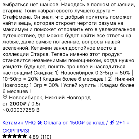
выбраться нет шансов. Находясь в полном отчаянии,
старина Тони набрал своего лучшего друга –
Стаффмена. Он знал, что добрый приятель поможет
найти вещь, которая откроет чертоги разума на
максимум и поможет отправить его в увлекательное
путешествие, где можно будет найти все ответы на
любые, даже самые потаённые, вопросы нашей
вселенной. Кетамин занял достойное место в
коллекции Старка. Теперь именно этот продукт
становится незаменимым помощником, когда нужно
увидеть будущее, понять прошлое и насладиться
настоящим! Скидки: 1) Новосибирск 0.3-5гр = 50% |
10-50гр = 20% ! Кладам более 6 месяцев ! 2) Нижний
Новгород: 1-3гр = 30% ! Успей купить ! Кладам более
6 месяцев !
Новосибирск, Нижний Новгород
от
2000₽
/ 0.5г
~0.00037259 ₿
Кетамин VHQ 🛠 Оплата от 1500₽ за клад / 🎁 2+1 =
СЮРПРИЗ!
4.89
(110)