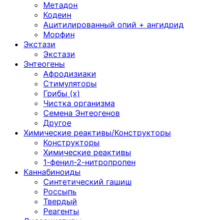
Метадон
Кодеин
Ацитилированный опий + ангидрид
Морфин
Экстази
Экстази
Энтеогены
Афродизиаки
Стимуляторы
Грибы (х)
Чистка организма
Семена Энтеогенов
Другое
Химические реактивы/Конструкторы
Конструкторы
Химические реактивы
1-фенил-2-нитропропен
Каннабиноиды
Синтетический гашиш
Россыпь
Твердый
Реагенты