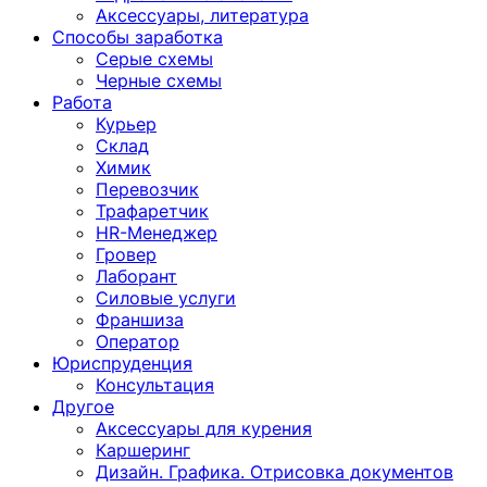
Аксессуары, литература
Способы заработка
Серые схемы
Черные схемы
Работа
Курьер
Склад
Химик
Перевозчик
Трафаретчик
HR-Менеджер
Гровер
Лаборант
Силовые услуги
Франшиза
Оператор
Юриспруденция
Консультация
Другoе
Аксессуары для курения
Каршеринг
Дизайн. Графика. Отрисовка документов