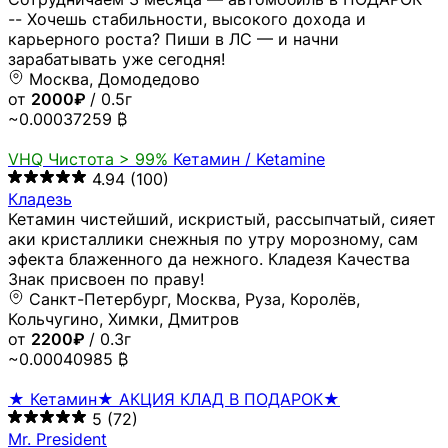
-- Хочешь стабильности, высокого дохода и
карьерного роста? Пиши в ЛС — и начни
зарабатывать уже сегодня!
Москва, Домодедово
от
2000₽
/ 0.5г
~0.00037259 ₿
VHQ
Чистота > 99%
Кетамин / Ketamine
4.94
(100)
Кладезь
Кетамин чистейший, искристый, рассыпчатый, сияет
аки кристаллики снежныя по утру морозному, сам
эфекта блаженного да нежного. Кладезя Качества
Знак присвоен по праву!
Санкт-Петербург, Москва, Руза, Королёв,
Кольчугино, Химки, Дмитров
от
2200₽
/ 0.3г
~0.00040985 ₿
★ Кетамин★ АКЦИЯ КЛАД В ПОДАРОК★
5
(72)
Mr. President