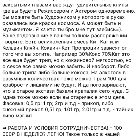
закрытыми глазами вас ждут удивительные клипы
где вы будете Режиссером и Актером одновременно.
Вы можете быть Художником у которого в руках
оказались все краски космоса. А может быть и
музыкантом. Я хз кто ты бро мне тут заебись=).
Ваше подсознание в вашем полном распоряжении.
Творите. Есть великолепная смесь Кит Кат или
Кельвин Кляйн. Кокаин+Кет Пропроции зависят от
того что вы хотите. Например 30%Кокс 70%Кет это
все еще будет трип, но с кокаиновой мягкостью, но
о сексе все равно можно забыть. И наоборот. Либо
больше трипа либо больше кокоса. На алкоголь в
разумных количествах тоже можно. Грам 100 для
храбрости лишними не будут. И да поговаривают,
что в старое экстази бахали крапалик сего чуда. С
мдма тоже можно если вы старичек в этом деле.
Фасовка: 0,5 гр; 1 гр; 2гр и т.д - прикоп, либо
снежный прикоп 0,51 гр; 1.01 гр; 2.01гр и т.д. - тайник,
либо магнит
―――――――――――――――――――――――――――
➡ РАБОТА И УСЛОВИЯ СОТРУДНИЧЕСТВА! – 100
000₽ В НЕДЕЛЮ? ЛЕГКО! Такое только в нашей