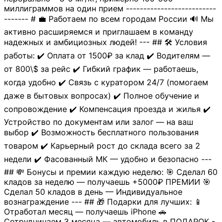
миллиграммов на один прием --------------------------
------- # 💼 Работаем по всем городам России 🔊 Мы
активно расширяемся и приглашаем в команду
надежных и амбициозных людей! --- ## 🛠 Условия
работы: ✔️ Оплата от 1500₽ за клад ✔️ Водителям —
от 800\$ за рейс ✔️ Гибкий график — работаешь,
когда удобно ✔️ Связь с куратором 24/7 (помогаем
даже в бытовых вопросах) ✔️ Полное обучение и
сопровождение ✔️ Компенсация проезда и жилья ✔️
Устройство по документам или залог — на ваш
выбор ✔️ Возможность бесплатного пользования
товаром ✔️ Карьерный рост до склада всего за 2
недели ✔️ Фасованный МК — удобно и безопасно ---
## 💸 Бонусы и премии каждую неделю: 🎯 Сделал 60
кладов за неделю — получаешь +5000₽ ПРЕМИИ 🎯
Сделал 50 кладов в день — Индивидуальное
вознаграждение --- ## 🎁 Подарки для лучших: 📱
Отработал месяц — получаешь iPhone 🚗
Сотрудничаем 3 месяца — автомобиль в ПОДАРОК -