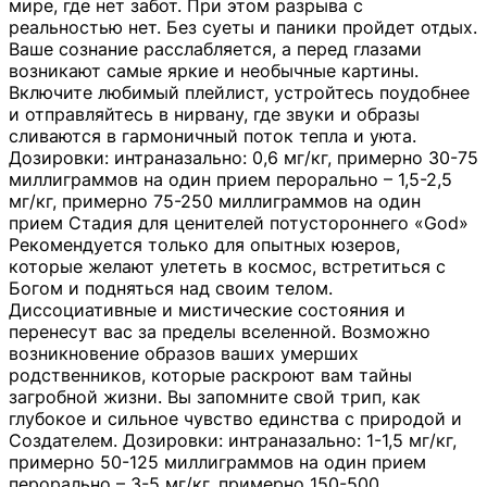
мире, где нет забот. При этом разрыва с
реальностью нет. Без суеты и паники пройдет отдых.
Ваше сознание расслабляется, а перед глазами
возникают самые яркие и необычные картины.
Включите любимый плейлист, устройтесь поудобнее
и отправляйтесь в нирвану, где звуки и образы
сливаются в гармоничный поток тепла и уюта.
Дозировки: интраназально: 0,6 мг/кг, примерно 30-75
миллиграммов на один прием перорально – 1,5-2,5
мг/кг, примерно 75-250 миллиграммов на один
прием Стадия для ценителей потустороннего «God»
Рекомендуется только для опытных юзеров,
которые желают улететь в космос, встретиться с
Богом и подняться над своим телом.
Диссоциативные и мистические состояния и
перенесут вас за пределы вселенной. Возможно
возникновение образов ваших умерших
родственников, которые раскроют вам тайны
загробной жизни. Вы запомните свой трип, как
глубокое и сильное чувство единства с природой и
Создателем. Дозировки: интраназально: 1-1,5 мг/кг,
примерно 50-125 миллиграммов на один прием
перорально – 3-5 мг/кг, примерно 150-500