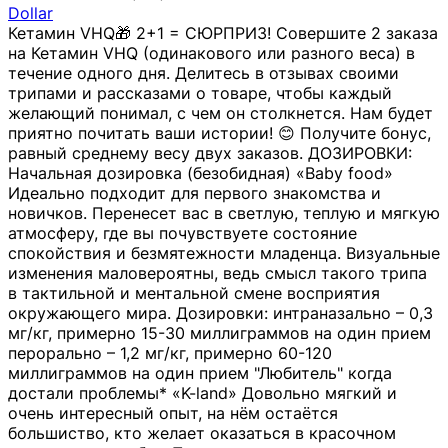
Dollar
Кетамин VHQ🎁 2+1 = СЮРПРИЗ! Совершите 2 заказа
на Кетамин VHQ (одинакового или разного веса) в
течение одного дня. Делитесь в отзывах своими
трипами и рассказами о товаре, чтобы каждый
желающий понимал, с чем он столкнется. Нам будет
приятно почитать ваши истории! 😊 Получите бонус,
равный среднему весу двух заказов. ДОЗИРОВКИ:
Начальная дозировка (безобидная) «Baby food»
Идеально подходит для первого знакомства и
новичков. Перенесет вас в светлую, теплую и мягкую
атмосферу, где вы почувствуете состояние
спокойствия и безмятежности младенца. Визуальные
изменения маловероятны, ведь смысл такого трипа
в тактильной и ментальной смене восприятия
окружающего мира. Дозировки: интраназально – 0,3
мг/кг, примерно 15-30 миллиграммов на один прием
перорально – 1,2 мг/кг, примерно 60-120
миллиграммов на один прием "Любитель" когда
достали проблемы* «K-land» Довольно мягкий и
очень интересный опыт, на нём остаётся
большиство, кто желает оказаться в красочном