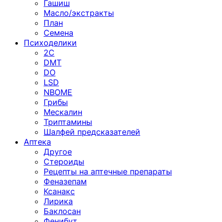
Гашиш
Масло/экстракты
План
Семена
Психоделики
2C
DMT
DO
LSD
NBOME
Грибы
Мескалин
Триптамины
Шалфей предсказателей
Аптека
Другое
Стероиды
Рецепты на аптечные препараты
Феназепам
Ксанакс
Лирика
Баклосан
Фенибут