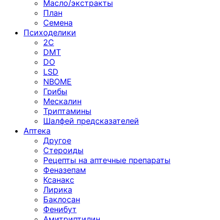
Масло/экстракты
План
Семена
Психоделики
2C
DMT
DO
LSD
NBOME
Грибы
Мескалин
Триптамины
Шалфей предсказателей
Аптека
Другое
Стероиды
Рецепты на аптечные препараты
Феназепам
Ксанакс
Лирика
Баклосан
Фенибут
Амитриптилин