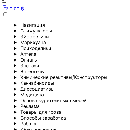
0.00 ₿
Навигация
Стимуляторы
Эйфоретики
Марихуана
Психоделики
Аптека
Опиаты
Экстази
Энтеогены
Химические реактивы/Конструкторы
Каннабиноиды
Диссоциативы
Медицина
Основа курительных смесей
Реклама
Товары для грова
Способы заработка
Работа
Юриспруденция