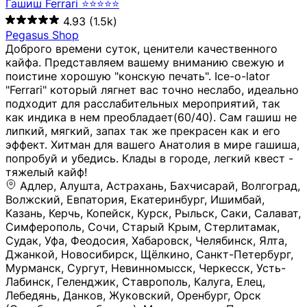
Гашиш Ferrari ⭐⭐⭐⭐⭐
4.93
(1.5k)
Pegasus Shop
Доброго времени суток, ценители качественного
кайфа. Представляем вашему вниманию свежую и
поистине хорошую "конскую печать". Ice-o-lator
"Ferrari" который лягнет вас точно неслабо, идеально
подходит для расслабительных мероприятий, так
как индика в нем преобладает(60/40). Сам гашиш не
липкий, мягкий, запах так же прекрасен как и его
эффект. Хитман для вашего Анатолия в мире гашиша,
попробуй и убедись. Клады в городе, легкий квест -
тяжелый кайф!
Адлер, Алушта, Астрахань, Бахчисарай, Волгоград, Волжский, Евпатория, Екатеринбург, Ишимбай, Казань, Керчь, Копейск, Курск, Рыльск, Саки, Салават, Симферополь, Сочи, Старый Крым, Стерлитамак, Судак, Уфа, Феодосия, Хабаровск, Челябинск, Ялта, Джанкой, Новосибирск, Щёлкино, Санкт-Петербург, Мурманск, Сургут, Невинномысск, Черкесск, Усть-Лабинск, Геленджик, Ставрополь, Калуга, Елец, Лебедянь, Данков, Жуковский, Оренбург, Орск (Оренбургская область), Магнитогорск, Пермь, Зеленоград, Солнечногорск, Нижний Новгород, Лысково, Заволжье, Кстово, Балахна (Нижегородская область), Богородск, Бор (Нижегородская область), Саратов, Энгельс, Ижевск, Тюмень, Ростов-на-Дону, Шахты, Новочеркасск, Батайск, Аксай, Люберцы, Истра, Москва, Армавир, Краснодар, Магадан, Самара, Анапа, Славянск-на-Кубани, Чаплыгин, Липецк, Нижний Тагил, Орехово-Зуево, Усть-Джегута, Лянтор, Нефтеюганск, Пыть-Ях, Урень, Ветлуга, Шахунья, Новороссийск, Крымск, Тимашёвск, Тольятти, Воткинск, Звенигород, Руза, Можайск, Белгород, Воронеж, Соликамск, Нытва, Лысьва (Пермский край), Чусовой, Кунгур, Краснокамск, Миасс, Губаха, Тула, Новомосковск, Донской, Омск, Льгов, Мытищи, Королёв, Ивантеевка, Балашиха, Семилуки, Кудымкар, Старый Оскол, Оса (Пермский край), Одинцово (Московская область), Ханты-Мансийск, Лабинск, Темрюк, Курганинск, Белореченск (Краснодарский край), Алупкa, Губкин, Рязань, Калининград, Усть-Илимск, Фрязино, Минеральные Воды, Пятигорск, Кострома, Ярославль, Коркино, Верхняя Пышма, Подольск, Красноярск, Смоленск, Долгопрудный, Чебоксары, Калачинск, Канск, Киров (Кировская область), Вологда, Рославль, Владивосток, Обнинск, Балабаново (Калужская область), Малоярославец, Брянск, Видное, Ярцево, Вязьма, Гагарин, Приволжск, Фурманов, Чайковский, Кинешма, Горячий Ключ, Улан-Удэ, Туймазы, Дюртюли, Альметьевск, Нефтекамск, Хадыженск, Апшеронск, Майкоп, Уссурийск, Ульяновск, Гатчина, Луга (Ленинградская область), Надым, Ногинск, Электросталь, Железнодорожный (Московская область), Бутурлиновка, Кириллов, Краснознаменск (Калиниградская область), Мышкин, Томмот, Холм, Абакан, Абдулино, Агидель, Агрыз, Адыгейск, Азнакаево, Алатырь, Алдан, Алейск, Александров, Александровск, Алексеевка (Белгородская обл.), Алексин, Амурск, Анадырь, Ангарск, Андреаполь, Анжеро-Судженск, Анива, Апатиты, Арамиль, Ардон, Арзамас, Аркадак, Арсеньев, Артём, Артёмовский, Архангельск, Асбест, Асино, Аткарск, Ахтубинск, Аша, Бабаево (Вологодская область), Бавлы (Республика Татарстан), Байкальск, Бакал, Баксан, Балаклава, Балаково (Саратовская область), Балашов (Саратовская область), Балтийск, Барабинск, Барнаул, Барыш (Ульяновская область), Бежецк, Белая Калитва (Ростовская область), Белебей, Белогорск (Крым), Белозерск, Белокуриха, Беломорск, Белоозёрский (Московская область), Белорецк (Республика Башкортостан), Кызыл, Белоярский (Ханты-Мансийский АО), Бердск, Березники (Пермский край), Берёзовский (Кемеровская область), Берёзовский (Свердловская область), Беслан, Бийск, Бикин, Билибино, Биробиджан, Благовещенск (Амурская область), Благовещенск (Башкортостан), Бобров, Богородицк, Боготол, Богучар, Бокситогорск (Ленинградская область), Бологое (Тверская область), Болхов, Большой Камень (Приморский край), Борисоглебск (Воронежская область), Боровичи (Новгородская область), Боровск, Бородино, Братск, Бронницы (Московская область), Бугульма (Республика Татарстан), Бугуруслан (Оренбургская область), Буинск, Буй, Буйнакск, Валдай, Валуйки, Велиж, Великие Луки, Великий Новгород, Великий Устюг, Вельск, Венёв, Верещагино, Верхнеуральск, Верхний Уфалей, Верхняя Салда, Верхняя Тура, Весьегонск, Вилючинск, Вихоревка, Вичуга, Владикавказ, Волгодонск, Волгореченск, Володарск, Волосово, Волчанск, Вольск, Воркута, Ворсма, Всеволожск (Ленинградская область), Вуктыл, Выкса, Высоковск, Высоцк, Вытегра, Вышний Волочёк, Вяземский, Вязники, Вятские Поляны, Нея, Шилка, Гаврилов Посад, Гаврилов-Ям, Гай, Галич, Гдов, Голицыно, Горно-Алтайск, Горнозаводск, Горняк, Городец, Гороховец, Гремячинск, Грозный, Грязи, Грязовец, Губкинский, Гуково, Гулькевичи, Гурьевск (Калининградская область), Гурьевск (Кемеровская область), Гусев, Гусь-Хрустальный, Давлеканово, Далматово, Дальнегорск, Дегтярск, Дедовск, Демидов, Дербент, Десногорск, Дзержинск, Дзержинский (Московская область), Дивногорск, Димитровград, Дмитровск, Дно, Добрянка, Долинск, Домодедово, Донецк (ДНР), Дорогобуж, Дрезна, Дубна, Дудинка, Духовщина, Дятьково, Егорьевск, Елабуга, Елизово, Ельня (Будет изменено название), Емва, Енисейск, Ермолино, Ершов, Ессентуки, Ефремов, Железноводск, Железногорск (Красноярский край), Железногорск (Курская область), Железногорск-Илимский, Жигулёвск, Жиздра, Жирновск, Жуков, Жуковка, Заводоуковск, Заволжск, Задонск, Заинск, Заозёрный, Заозёрск, Западная Двина, Заполярный, Зарайск, Заречный (Пензенская область), Заречный (Свердловская область), Заринск, Звенигово, Зверево, Зеленогорск ( Ленинградская обл. ), Зеленоградск, Зеленодольск, Зеленокумск, Зерноград, Зима, Змеиногорск, Зубцов, Ивангород, Иваново, Ивдель, Избербаш, Изобильный, Иланский, Инза, Инкерман, Инта, Ипатово, Искитим, Йошкар-Ола, Кадников, Калач, Калач-на-Дону, Калининск, Калтан, Калязин, Камбарка, Каменка (Пензенская область), Каменногорск (Ленинградская область), Каменск-Уральский, Каменск-Шахтинский, Камень-на-Оби, Камешково, Камышин, Канаш, Кандалакша, Карабаново, Карабаш, Карачаевск, Каргат, Каргополь, Карпинск, Карталы, Касимов, Касли, Каспийск, Катав-Ивановск, Катайск, Качканар, Кашин, Кашира, Кемерово, Кемь, Кизел, Кизилюрт, Кизляр, Кимовск, Кимры, Кингисепп, Кинель, Киреевск, Киренск, Киржач, Кириши, Кирово-Чепецк, Кировск (Ленинградская область), Кировск (Мурманская область), Кирсанов, Киселёвск, Кисловодск, Климовск, Клинцы, Княгинино, Ковдор, Ковров, Когалым, Козельск, Козьмодемьянск, Кола, Кологрив, Колпашево, Колпино, Кольчугино, Комсомольск, Комсомольск-на-Амуре, Конаково, Кондопога, Кондрово, Константиновск, Кораблино, Кореновск, Корсаков, Коряжма, Костерёво, Костомукша, Котельники, Котельниково, Котельнич, Котлас, Котовск, Кохма, Красноармейск (Московская область), Краснозаводск, Краснознаменск (Московская область), Краснокаменск, Краснослободск (Волгоградская область), Краснотурьинск, Красноуральск, Красный Сулин, Кремёнки, Кропоткин, Кубинка, Кувшиново (Тверская область), Кудрово, Кулебаки, Кумертау, Курлово, Куровское, Куртамыш, Курчатов, Куса, Кушва, Кыштым, Лабытнанги, Лагань, Лаишево (Республика Татарстан), Лакинск, Лангепас, Лахденпохья, Ленинск-Кузнецкий, Ленск (Республика Саха), Лермонтов (Ставропольский край), Лесозаводск (Приморский край), Лесосибирск, Ливны (Орловская область), Ликино-Дулёво, Липки (Тульская область), Лиски (Воронежская область), Лихославль, Лодейное Поле, Ломоносов (Санкт-Петербург), Лосино-Петровский, Лукоянов, Луховицы, Лыткарино, Любань (Ленинградская область), Любим, Людиново, Магас, Майский, Макаров, Малая Вишера, Малгобек, Мамадыш, Мамоново, Мантурово, Маркс, Махачкала, Мглин, Мегион, Медвежьегорск, Медногорск, Медынь, Меленки, Мелеуз, Менделеевск, Мещовск, Микунь, Миллерово, Минусинск, Миньяр, Мирный (Архангельская область), Мирный (Якутия), Михайловка (Город), Михайловск (Свердловская область), Михайловск (Ставропольский край), Могоча, Можга, Моздок, Мончегорск, Морозовск, Моршанск, Мосальск, Муравленко, Мурино, Муром, Мценск, Мыски, Набережные Челны, Навашино (Нижегородская область), Назарово (Красноярский край), Назрань, Нальчик, Наро-Фоминск, Нарткала, Нарьян-Мар, Находка, Невель (Псковская область), Невельск, Невьянск, Нелидово (Тверская область), Неман, Нерехта (Костромская область), Нерюнгри, Нестеров, Нефтегорск (Самарская область), Нефтекумск, Нижневартовск, Нижнекамск (Республика Татарстан), Нижнеудинск, Нижние Серги, Нижний Ломов, Нижняя Тура, Николаевск-на-Амуре, Никольск (Вологодская область), Никольск (Пензенская область), Новая Ладога, Новая Ляля, Новоалександровск, Новоалтайск, Нововоронеж, Новодвинск, Новозыбков, Новокубанск, Новокуйбышевск, Новомичуринск, Новопавловск, Новоржев, Новосокольники, Новотроицк, Новоульяновск, Новоуральск, Новохопёрск, Новочебоксарск, Новошахтинск, Новый Оскол, Новый Уренгой, Норильск, Нурлат, Нягань, Нязепетровск, Няндома, Облучье, Обоянь, Озёрск (Калининградская область), Озёрск (Челябинская область), Озёры, Октябрьск (Самарская область), Октябрьский (Башкортостан), Окуловка (Новгородская область), Оленегорск, Олонец, Онега, Опочка, Осинники, Осташков, Остров, Острогожск, Отрадный, Оха, Павлово, Павловск (Воронежская область), Павловск (Санкт-Петербург), Павловский Посад, Партизанск, Певек, Пенза, Первоуральск, Перевоз, Пересвет, Переславль-Залесский, Пестово (Новгородская область), Петрозаводск, Петропавловск-Камчатский, Печоры, Пикалёво, Пионерский, Питкяранта, Плавск, Плёс, Подпорожье, Покачи, Покров, Покровск, Полесск, Полысаево, Полярные Зори, Полярный, Поронайск, Порхов, Похвистнево, Почеп, Починок, Пошехонье, Правдинск, Приморск (Калининградская область), Приморско-Ахтарск, Приозерск, Прокопьевск, Протвино, Прохладный, Пугачёв, Пудож, Пустошка, Пушкино, Пущино, Пыталово, Радужный (Владимирская область), Радужный (Ханты-Мансийский АО), Райчихинск, Раменское, Рассказово, Ревда, Реж, Реутов, Родники, Россошь, Ростов (Ярославская обл.), Рошаль, Ртищево, Рубцовск, Рузаевка, Рыбинск, Рыбное, Ряжск, Салехард, Сальск, Саранск, Сарапул, Саров, Сасово, Сатка, Сафоново, Саяногорск, Саянск, Светлогорск, Светлоград, Светлый, Светогорск (Ленинградская область), Свободный, Себеж, Северобайкальск, Северодвинск, Североуральск, Сегежа, Семикаракорск, Сенгилей, Серафимович, Сергач, Сергиев Посад, Сердобск, Сертолово (Ленинградская область), Сестрорецк (Ленинградская область), Сибай, Скопин, Славгород, Сланцы, Слободской, Слюдянка, Собинка, Советск (Кировская область), Советск (Калининградская область), Советск (Тульская область), Советская Гавань, Советский (Ханты-Мансийский АО), Сокол (Вологодская область), Солигалич, Соль-Илецк, Сольцы, Сортавала, Сосенский, Сосновоборск, Сосновый Бор (Ленинградская область), Сосногорск, Спас-Клепики, Спасск-Рязанский, С