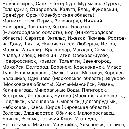
Новосибирск, Санкт-Петербург, Мурманск, Сургут,
Геленджик, Ставрополь, Калуга, Елец, Жуковский,
Оренбург, Орск (Оренбургская область),
Магнитогорск, Пермь, Зеленоград, Нижний
Новгород, Заволжье, Кстово, Балахна
(Нижегородская область), Бор (Нижегородская
область), Саратов, Энгельс, Ижевск, Тюмень, Ростов-
на-Дону, Шахты, Новочеркасск, Люберцы, Истра,
Москва, Армавир, Краснодар, Магадан, Самара,
Анапа, Липецк, Нижний Тагил, Орехово-Зуево,
Новороссийск, Крымск, Тольятти, Звенигород,
Можайск, Белгород, Воронеж, Краснокамск, Миасс,
Тула, Новомосковск, Омск, Льгов, Мытищи, Королёв,
Балашиха, Одинцово (Московская область), Внуково
(Московская область), Ханты-Мансийск, Рязань,
Калининград, Минеральные Воды, Пятигорск,
Кострома, Ярославль, Бутово (Московская область),
Подольск, Красноярск, Смоленск, Долгопрудный,
Чебоксары, Канск, Киров (Кировская область),
Вологда, Владивосток, Обнинск, Малоярославец,
Брянск, Вязьма, Горячий Ключ, Улан-Удэ,
Нефтекамск, Майкоп, Уссурийск, Ульяновск, Гатчина,