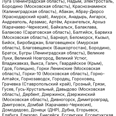
Луга (Ленинградская область), Надым, Электросталь,
Бородино (Московская область), Краснознаменск
(Калиниградская область), Абакан, Абрау-Дюрсо
(Краснодарский край), Амурск, Анадырь, Ангарск,
Андреаполь, Арзамас, Артём, Архангельск, Архыз
(Карачаево-Черкесия), Байкальск, Балаклава,
Балаково (Саратовская область), Балтийск, Барвиха
(Московская область), Барнаул, Беломорск, Кызыл,
Бийск, Биробиджан, Благовещенск (Амурская
область), Благовещенск (Башкортостан), Бородино,
Братск, Бугры (Ленинградская область), Великие
Луки, Великий Новгород, Великий Устюг,
Владикавказ, Выкса, Галич, Гвардейское (Крым),
Гдов, Голицыно, Горки Ленинские (Московская
область), Горки-10 (Московская область), Горно-
Алтайск, Горнозаводск, Городец, Гороховец,
Грачевка (Ставропольский край), Грозный, Грязи,
Гусев, Гусь-Хрустальный, Давыдово (Московская
область), Дербент, Дзержинск, Дзержинский
(Московская область), Дивногорск, Димитровград,
Дмитровск, Домбай (Карачаево-Черкесия),
Домодедово, Донецк (ДНР), Дубна, Егорьевск,
Елабуга, Елизово, Енисейск, Ессентуки, Ессентукская