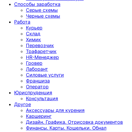
Способы заработка
Серые схемы
Черные схемы
Работа
Курьер
Склад
Химик
Перевозчик
Трафаретчик
HR-Менеджер
Гровер
Лаборант
Силовые услуги
Франшиза
Оператор
Юриспруденция
Консультация
Другoе
Аксессуары для курения
Каршеринг
Дизайн. Графика. Отрисовка документов
Финансы. Карты. Кошельки. Обнал