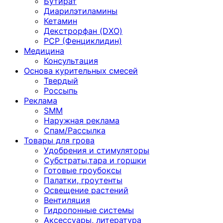
Бутират
Диарилэтиламины
Кетамин
Декстрорфан (DXO)
PCP (Фенциклидин)
Медицина
Консультация
Основа курительных смесей
Твердый
Россыпь
Реклама
SMM
Наружная реклама
Спам/Рассылка
Товары для грова
Удобрения и стимуляторы
Субстраты,тара и горшки
Готовые гроубоксы
Палатки, гроутенты
Освещение растений
Вентиляция
Гидропонные системы
Аксессуары, литература