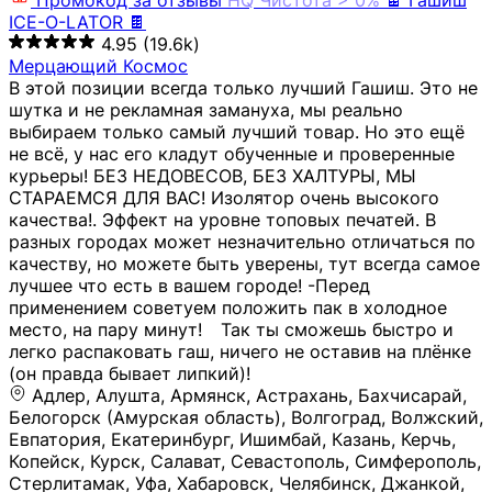
Промокод за отзывы
HQ
Чистота > 0%
🍫 Гашиш
ICE-O-LATOR 🍫
4.95
(19.6k)
Мерцающий Космос
В этой позиции всегда только лучший Гашиш. Это не
шутка и не рекламная замануха, мы реально
выбираем только самый лучший товар. Но это ещё
не всё, у нас его кладут обученные и проверенные
курьеры! БЕЗ НЕДОВЕСОВ, БЕЗ ХАЛТУРЫ, МЫ
СТАРАЕМСЯ ДЛЯ ВАС! Изолятор очень высокого
качества!. Эффект на уровне топовых печатей. В
разных городах может незначительно отличаться по
качеству, но можете быть уверены, тут всегда самое
лучшее что есть в вашем городе! -Перед
применением советуем положить пак в холодное
место, на пару минут!⠀ Так ты сможешь быстро и
легко распаковать гаш, ничего не оставив на плёнке
(он правда бывает липкий)!
Адлер, Алушта, Армянск, Астрахань, Бахчисарай,
Белогорск (Амурская область), Волгоград, Волжский,
Евпатория, Екатеринбург, Ишимбай, Казань, Керчь,
Копейск, Курск, Салават, Севастополь, Симферополь,
Стерлитамак, Уфа, Хабаровск, Челябинск, Джанкой,