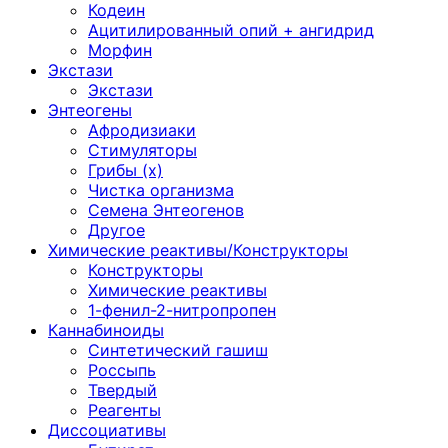
Кодеин
Ацитилированный опий + ангидрид
Морфин
Экстази
Экстази
Энтеогены
Афродизиаки
Стимуляторы
Грибы (х)
Чистка организма
Семена Энтеогенов
Другое
Химические реактивы/Конструкторы
Конструкторы
Химические реактивы
1-фенил-2-нитропропен
Каннабиноиды
Синтетический гашиш
Россыпь
Твердый
Реагенты
Диссоциативы