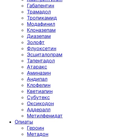
Габапентин
Трамадол
Тропикамид
Модафинил
Клоназепам
Диазепам
Золофт
Флуоксетин
Эсциталопрам
Тапентадол
Атаракс
Аминазин
Андипал
Клофелин
Кветиапин
Субутекс
Оксикодон
Аддералл
Метилфенидат
Опиаты
Героин
Метадон