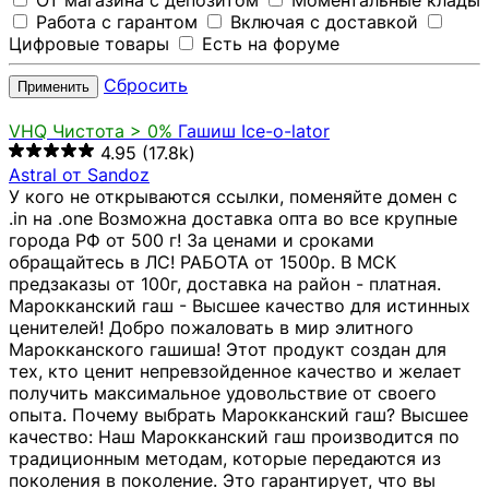
От магазина с депозитом
Моментальные клады
Работа с гарантом
Включая с доставкой
Цифровые товары
Есть на форуме
Сбросить
Применить
VHQ
Чистота > 0%
Гашиш Ice-o-lator
4.95
(17.8k)
Astral от Sandoz
У кого не открываются ссылки, поменяйте домен с
.in на .one Возможна доставка опта во все крупные
города РФ от 500 г! За ценами и сроками
обращайтесь в ЛС! РАБОТА от 1500р. В МСК
предзаказы от 100г, доставка на район - платная.
Марокканский гаш - Высшее качество для истинных
ценителей! Добро пожаловать в мир элитного
Марокканского гашиша! Этот продукт создан для
тех, кто ценит непревзойденное качество и желает
получить максимальное удовольствие от своего
опыта. Почему выбрать Марокканский гаш? Высшее
качество: Наш Марокканский гаш производится по
традиционным методам, которые передаются из
поколения в поколение. Это гарантирует, что вы