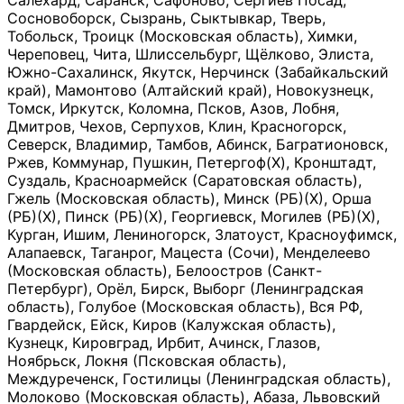
Салехард, Саранск, Сафоново, Сергиев Посад,
Сосновоборск, Сызрань, Сыктывкар, Тверь,
Тобольск, Троицк (Московская область), Химки,
Череповец, Чита, Шлиссельбург, Щёлково, Элиста,
Южно-Сахалинск, Якутск, Нерчинск (Забайкальский
край), Мамонтово (Алтайский край), Новокузнецк,
Томск, Иркутск, Коломна, Псков, Азов, Лобня,
Дмитров, Чехов, Серпухов, Клин, Красногорск,
Северск, Владимир, Тамбов, Абинск, Багратионовск,
Ржев, Коммунар, Пушкин, Петергоф(Х), Кронштадт,
Суздаль, Красноармейск (Саратовская область),
Гжель (Московская область), Минск (РБ)(Х), Орша
(РБ)(Х), Пинск (РБ)(Х), Георгиевск, Могилев (РБ)(Х),
Курган, Ишим, Лениногорск, Златоуст, Красноуфимск,
Алапаевск, Таганрог, Мацеста (Сочи), Менделеево
(Московская область), Белоостров (Санкт-
Петербург), Орёл, Бирск, Выборг (Ленинградская
область), Голубое (Московская область), Вся РФ,
Гвардейск, Ейск, Киров (Калужская область),
Кузнецк, Кировград, Ирбит, Ачинск, Глазов,
Ноябрьск, Локня (Псковская область),
Междуреченск, Гостилицы (Ленинградская область),
Молоково (Московская область), Абаза, Львовский