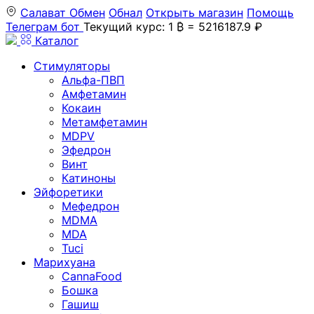
Салават
Обмен
Обнал
Открыть магазин
Помощь
Телеграм бот
Текущий курс: 1 ₿ = 5216187.9 ₽
Каталог
Стимуляторы
Альфа-ПВП
Амфетамин
Кокаин
Метамфетамин
MDPV
Эфедрон
Винт
Катиноны
Эйфоретики
Мефедрон
MDMA
MDA
Tuci
Марихуана
CannaFood
Бошка
Гашиш