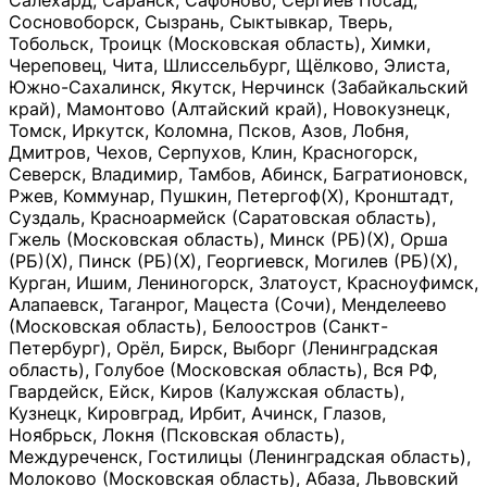
Салехард, Саранск, Сафоново, Сергиев Посад,
Сосновоборск, Сызрань, Сыктывкар, Тверь,
Тобольск, Троицк (Московская область), Химки,
Череповец, Чита, Шлиссельбург, Щёлково, Элиста,
Южно-Сахалинск, Якутск, Нерчинск (Забайкальский
край), Мамонтово (Алтайский край), Новокузнецк,
Томск, Иркутск, Коломна, Псков, Азов, Лобня,
Дмитров, Чехов, Серпухов, Клин, Красногорск,
Северск, Владимир, Тамбов, Абинск, Багратионовск,
Ржев, Коммунар, Пушкин, Петергоф(Х), Кронштадт,
Суздаль, Красноармейск (Саратовская область),
Гжель (Московская область), Минск (РБ)(Х), Орша
(РБ)(Х), Пинск (РБ)(Х), Георгиевск, Могилев (РБ)(Х),
Курган, Ишим, Лениногорск, Златоуст, Красноуфимск,
Алапаевск, Таганрог, Мацеста (Сочи), Менделеево
(Московская область), Белоостров (Санкт-
Петербург), Орёл, Бирск, Выборг (Ленинградская
область), Голубое (Московская область), Вся РФ,
Гвардейск, Ейск, Киров (Калужская область),
Кузнецк, Кировград, Ирбит, Ачинск, Глазов,
Ноябрьск, Локня (Псковская область),
Междуреченск, Гостилицы (Ленинградская область),
Молоково (Московская область), Абаза, Львовский