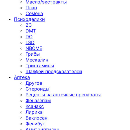
Масло/экстракты
План
Семена
Психоделики
2C
DMT
DO
LSD
NBOME
Грибы
Мескалин
Триптамины
Шалфей предсказателей
Аптека
Другое
Стероиды
Рецепты на аптечные препараты
Феназепам
Ксанакс
Лирика
Баклосан
Фенибут
Амитриптилин