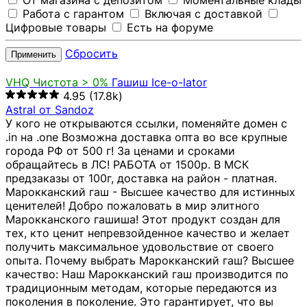
От магазина с депозитом
Моментальные клады
Работа с гарантом
Включая с доставкой
Цифровые товары
Есть на форуме
Сбросить
Применить
VHQ
Чистота > 0%
Гашиш Ice-o-lator
4.95
(17.8k)
Astral от Sandoz
У кого не открываются ссылки, поменяйте домен с
.in на .one Возможна доставка опта во все крупные
города РФ от 500 г! За ценами и сроками
обращайтесь в ЛС! РАБОТА от 1500р. В МСК
предзаказы от 100г, доставка на район - платная.
Марокканский гаш - Высшее качество для истинных
ценителей! Добро пожаловать в мир элитного
Марокканского гашиша! Этот продукт создан для
тех, кто ценит непревзойденное качество и желает
получить максимальное удовольствие от своего
опыта. Почему выбрать Марокканский гаш? Высшее
качество: Наш Марокканский гаш производится по
традиционным методам, которые передаются из
поколения в поколение. Это гарантирует, что вы