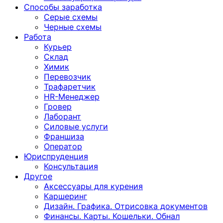
Способы заработка
Серые схемы
Черные схемы
Работа
Курьер
Склад
Химик
Перевозчик
Трафаретчик
HR-Менеджер
Гровер
Лаборант
Силовые услуги
Франшиза
Оператор
Юриспруденция
Консультация
Другoе
Аксессуары для курения
Каршеринг
Дизайн. Графика. Отрисовка документов
Финансы. Карты. Кошельки. Обнал