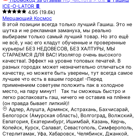
Промокод за отзывы
HQ
Чистота > 0%
🍫 Гашиш
ICE-O-LATOR 🍫
4.95
(19.6k)
Мерцающий Космос
В этой позиции всегда только лучший Гашиш. Это не
шутка и не рекламная замануха, мы реально
выбираем только самый лучший товар. Но это ещё
не всё, у нас его кладут обученные и проверенные
курьеры! БЕЗ НЕДОВЕСОВ, БЕЗ ХАЛТУРЫ, МЫ
СТАРАЕМСЯ ДЛЯ ВАС! Изолятор очень высокого
качества!. Эффект на уровне топовых печатей. В
разных городах может незначительно отличаться по
качеству, но можете быть уверены, тут всегда самое
лучшее что есть в вашем городе! -Перед
применением советуем положить пак в холодное
место, на пару минут!⠀ Так ты сможешь быстро и
легко распаковать гаш, ничего не оставив на плёнке
(он правда бывает липкий)!
Адлер, Алушта, Армянск, Астрахань, Бахчисарай,
Белогорск (Амурская область), Волгоград, Волжский,
Евпатория, Екатеринбург, Ишимбай, Казань, Керчь,
Копейск, Курск, Салават, Севастополь, Симферополь,
Стерлитамак, Уфа, Хабаровск, Челябинск, Джанкой,