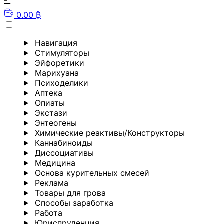
0.00 ₿
Навигация
Стимуляторы
Эйфоретики
Марихуана
Психоделики
Аптека
Опиаты
Экстази
Энтеогены
Химические реактивы/Конструкторы
Каннабиноиды
Диссоциативы
Медицина
Основа курительных смесей
Реклама
Товары для грова
Способы заработка
Работа
Юриспруденция