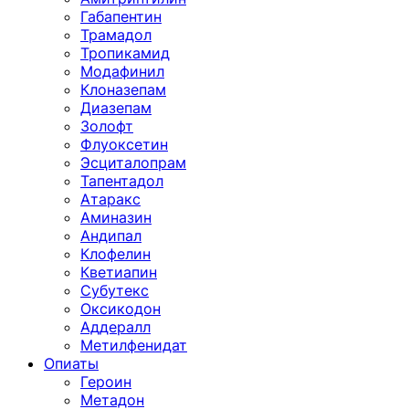
Габапентин
Трамадол
Тропикамид
Модафинил
Клоназепам
Диазепам
Золофт
Флуоксетин
Эсциталопрам
Тапентадол
Атаракс
Аминазин
Андипал
Клофелин
Кветиапин
Субутекс
Оксикодон
Аддералл
Метилфенидат
Опиаты
Героин
Метадон