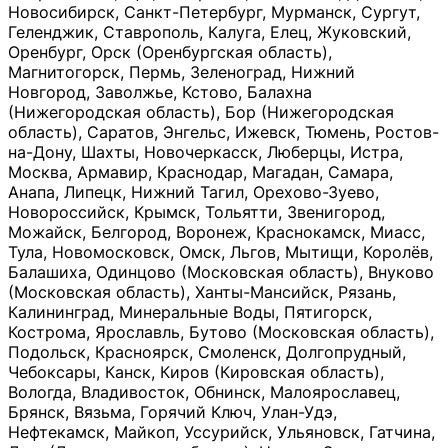
Новосибирск, Санкт-Петербург, Мурманск, Сургут,
Геленджик, Ставрополь, Калуга, Елец, Жуковский,
Оренбург, Орск (Оренбургская область),
Магнитогорск, Пермь, Зеленоград, Нижний
Новгород, Заволжье, Кстово, Балахна
(Нижегородская область), Бор (Нижегородская
область), Саратов, Энгельс, Ижевск, Тюмень, Ростов-
на-Дону, Шахты, Новочеркасск, Люберцы, Истра,
Москва, Армавир, Краснодар, Магадан, Самара,
Анапа, Липецк, Нижний Тагил, Орехово-Зуево,
Новороссийск, Крымск, Тольятти, Звенигород,
Можайск, Белгород, Воронеж, Краснокамск, Миасс,
Тула, Новомосковск, Омск, Льгов, Мытищи, Королёв,
Балашиха, Одинцово (Московская область), Внуково
(Московская область), Ханты-Мансийск, Рязань,
Калининград, Минеральные Воды, Пятигорск,
Кострома, Ярославль, Бутово (Московская область),
Подольск, Красноярск, Смоленск, Долгопрудный,
Чебоксары, Канск, Киров (Кировская область),
Вологда, Владивосток, Обнинск, Малоярославец,
Брянск, Вязьма, Горячий Ключ, Улан-Удэ,
Нефтекамск, Майкоп, Уссурийск, Ульяновск, Гатчина,