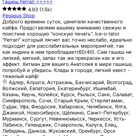
Гашиш Ferrari ⭐⭐⭐⭐⭐
4.93
(1.5k)
Pegasus Shop
Доброго времени суток, ценители качественного
кайфа. Представляем вашему вниманию свежую и
поистине хорошую "конскую печать". Ice-o-lator
"Ferrari" который лягнет вас точно неслабо, идеально
подходит для расслабительных мероприятий, так
как индика в нем преобладает(60/40). Сам гашиш не
липкий, мягкий, запах так же прекрасен как и его
эффект. Хитман для вашего Анатолия в мире гашиша,
попробуй и убедись. Клады в городе, легкий квест -
тяжелый кайф!
Адлер, Алушта, Астрахань, Бахчисарай, Волгоград, Волжский, Евпатория, Екатеринбург, Ишимбай, Казань, Керчь, Копейск, Курск, Рыльск, Саки, Салават, Симферополь, Сочи, Старый Крым, Стерлитамак, Судак, Уфа, Феодосия, Хабаровск, Челябинск, Ялта, Джанкой, Новосибирск, Щёлкино, Санкт-Петербург, Мурманск, Сургут, Невинномысск, Черкесск, Усть-Лабинск, Геленджик, Ставрополь, Калуга, Елец, Лебедянь, Данков, Жуковский, Оренбург, Орск (Оренбургская область), Магнитогорск, Пермь, Зеленоград, Солнечногорск, Нижний Новгород, Лысково, Заволжье, Кстово, Балахна (Нижегородская область), Богородск, Бор (Нижегородская область), Саратов, Энгельс, Ижевск, Тюмень, Ростов-на-Дону, Шахты, Новочеркасск, Батайск, Аксай, Люберцы, Истра, Москва, Армавир, Краснодар, Магадан, Самара, Анапа, Славянск-на-Кубани, Чаплыгин, Липецк, Нижний Тагил, Орехово-Зуево, Усть-Джегута, Лянтор, Нефтеюганск, Пыть-Ях, Урень, Ветлуга, Шахунья, Новороссийск, Крымск, Тимашёвск, Тольятти, Воткинск, Звенигород, Руза, Можайск, Белгород, Воронеж, Соликамск, Нытва, Лысьва (Пермский край), Чусовой, Кунгур, Краснокамск, Миасс, Губаха, Тула, Новомосковск, Донской, Омск, Льгов, Мытищи, Королёв, Ивантеевка, Балашиха, Семилуки, Кудымкар, Старый Оскол, Оса (Пермский край), Одинцово (Московская область), Ханты-Мансийск, Лабинск, Темрюк, Курганинск, Белореченск (Краснодарский край), Алупкa, Губкин, Рязань, Калининград, Усть-Илимск, Фрязино, Минеральные Воды, Пятигорск, Кострома, Ярославль, Коркино, Верхняя Пышма, Подольск, Красноярск, Смоленск, Долгопрудный, Чебоксары, Калачинск, Канск, Киров (Кировская область), Вологда, Рославль, Владивосток, Обнинск, Балабаново (Калужская область), Малоярославец, Брянск, Видное, Ярцево, Вязьма, Гагарин, Приволжск, Фурманов, Чайковский, Кинешма, Горячий Ключ, Улан-Удэ, Туймазы, Дюртюли, Альметьевск, Нефтекамск, Хадыженск, Апшеронск, Майкоп, Уссурийск, Ульяновск, Гатчина, Луга (Ленинградская область), Надым, Ногинск, Электросталь, Железнодорожный (Московская область), Бутурлиновка, Кириллов, Краснознаменск (Калиниградская область), Мышкин, Томмот, Холм, Абакан, Абдулино, Агидель, Агрыз, Адыгейск, Азнакаево, Алатырь, Алдан, Алейск, Александров, Александровск, Алексеевка (Белгородская обл.), Алексин, Амурск, Анадырь, Ангарск, Андреаполь, Анжеро-Судженск, Анива, Апатиты, Арамиль, Ардон, Арзамас, Аркадак, Арсеньев, Артём, Артёмовский, Архангельск, Асбест, Асино, Аткарск, Ахтубинск, Аша, Бабаево (Вологодская область), Бавлы (Республика Татарстан), Байкальск, Бакал, Баксан, Балаклава, Балаково (Саратовская область), Балашов (Саратовская область), Балтийск, Барабинск, Барнаул, Барыш (Ульяновская область), Бежецк, Белая Калитва (Ростовская область), Белебей, Белогорск (Крым), Белозерск, Белокуриха, Беломорск, Белоозёрский (Московская область), Белорецк (Республика Башкортостан), Кызыл, Белоярский (Ханты-Мансийский АО), Бердск, Березники (Пермский край), Берёзовский (Кемеровская область), Берёзовский (Свердловская область), Беслан, Бийск, Бикин, Билибино, Биробиджан, Благовещенск (Амурская область), Благовещенск (Башкортостан), Бобров, Богородицк, Боготол, Богучар, Бокситогорск (Ленинградская область), Бологое (Тверская область), Болхов, Большой Камень (Приморский край), Борисоглебск (Воронежская область), Боровичи (Новгородская область), Боровск, Бородино, Братск, Бронницы (Московская область), Бугульма (Республика Татарстан), Бугуруслан (Оренбургская область), Буинск, Буй, Буйнакск, Валдай, Валуйки, Велиж, Великие Луки, Великий Новгород, Великий Устюг, Вельск, Венёв, Верещагино, Верхнеуральск, Верхний Уфалей, Верхняя Салда, Верхняя Тура, Весьегонск, Вилючинск, Вихоревка, Вичуга, Владикавказ, Волгодонск, Волгореченск, Володарск, Волосово, Волчанск, Вольск, Воркута, Ворсма, Всеволожск (Ленинградская область), Вуктыл, Выкса, Высоковск, Высоцк, Вытегра, Вышний Волочёк, Вяземский, Вязники, Вятские Поляны, Нея, Шилка, Гаврилов Посад, Гаврилов-Ям, Гай, Галич, Гдов, Голицыно, Горно-Алтайск, Горнозаводск, Горняк, Городец, Гороховец, Гремячинск, Грозный, Грязи, Грязовец, Губкинский, Гуково, Гулькевичи, Гурьевск (Калининградская область), Гурьевск (Кемеровская область), Гусев, Гусь-Хрустальный, Давлеканово, Далматово, Дальнегорск, Дегтярск, Дедовск, Демидов, Дербент, Десногорск, Дзержинск, Дзержинский (Московская область), Дивногорск, Димитровград, Дмитровск, Дно, Добрянка, Долинск, Домодедово, Донецк (ДНР), Дорогобуж, Дрезна, Дубна, Дудинка, Духовщина, Дятьково, Егорьевск, Елабуга, Елизово, Ельня (Будет изменено название), Емва, Енисейск, Ермолино, Ершов, Ессентуки, Ефремов, Железноводск, Железногорск (Красноярский край), Железногорск (Курская область), Железногорск-Илимский, Жигулёвск, Жиздра, Жирновск, Жуков, Жуковка, Заводоуковск, Заволжск, Задонск, Заинск, Заозёрный, Заозёрск, Западная Двина, Заполярный, Зарайск, Заречный (Пензенская область), Заречный (Свердловская область), Заринск, Звенигово, Зверево, Зеленогорск ( Ленинградская обл. ), Зеленоградск, Зеленодольск, Зеленокумск, Зерноград, Зима, Змеиногорск, Зубцов, Ивангород, Иваново, Ивдель, Избербаш, Изобильный, Иланский, Инза, Инкерман, Инта, Ипатово, Искитим, Йошкар-Ола, Кадников, Калач, Калач-на-Дону, Калининск, Калтан, Калязин, Камбарка, Каменка (Пензенская область), Каменногорск (Ленинградская область), Каменск-Уральский, Каменск-Шахтинский, Камень-на-Оби, Камешково, Камышин, Канаш, Кандалакша, Карабаново, Карабаш, Карачаевск, Каргат, Каргополь, Карпинск, Карталы, Касимов, Касли, Каспийск, Катав-Ивановск, Катайск, Качканар, Кашин, Кашира, Кемерово, Кемь, Кизел, Кизилюрт, Кизляр, Кимовск, Кимры, Кингисепп, Кинель, Киреевск, Киренск, Киржач, Кириши, Кирово-Чепецк, Кировск (Ленинградская область), Кировск (Мурманская область), Кирсанов, Киселёвск, Кисловодск, Климовск, Клинцы, Княгинино, Ковдор, Ковров, Когалым, Козельск, Козьмодемьянск, Кола, Кологрив, Колпашево, Колпино, Кольчугино, Комсомольск, Комсомольск-на-Амуре, Конаково, Кондопога, Кондрово, Константиновск, Кораблино, Кореновск, Корсаков, Коряжма, Костерёво, Костомукша, Котельники, Котельниково, Котельнич, Котлас, Котовск, Кохма, Красноармейск (Московская область), Краснозаводск, Краснознаменск (Московская область), Краснокаменск, Краснослободск (Волгоградская область), Краснотурьинск, Красноуральск, Красный Сулин, Кремёнки, Кропоткин, Кубинка, Кувшиново (Тверская область), Кудрово, Кулебаки, Кумертау, Курлово, Куровское, Куртамыш, Курчатов, Куса, Кушва, Кыштым, Лабытнанги, Лагань, Лаишево (Республика Татарстан), Лакинск, Лангепас, Лахденпохья, Ленинск-Кузнецкий, Ленск (Республика Саха), Лермонтов (Ставропольский край), Лесозаводск (Приморский край), Лесосибирск, Ливны (Орловская область), Ликино-Дулёво, Липки (Тульская область), Лиски (Воронежская область), Лихославль, Лодейное Поле, Ломоносов (Санкт-Петербург), Лосино-Петровский, Лукоянов, Луховицы, Лыткарино, Любань (Ленинградская область), Любим, Людиново, Магас, Майский, Макаров, Малая Вишера, Малгобек, Мамадыш, Мамоново, Мантурово, Маркс, Махачкала, Мглин, Мегион, Медвежьегорск, Медногорск, Медынь, Меленки, Мелеуз, Менделеевск, Мещовск, Микунь, Миллерово, Минусинск, Миньяр, Мирный (Архангельская область), Мирный (Якутия), Михайловка (Город), Михайловск (Свердловская область), Михайловск (Ставропольский край), Могоча, Можга, Моздок, Мончегорск, Морозовск, Моршанск, Мосальск, Муравленко, Мурино, Муром, Мценск, Мыски, Набережные Челны, Навашино (Нижегородская область), Назарово (Красноярский край), Назрань, Нальчик, Наро-Фоминск, Нарткала, Нарьян-Мар, Находка, Невель (Псковская область), Невельск, Невьянск, Нелидово (Тверская область), Неман, Нерехта (Костромская область), Нерюнгри, Нестеров, Нефтегорск (Самарская область), Нефтекумск, Нижневартовск, Нижнекамск (Республика Татарстан), Нижнеудинск, Нижние Серги, Нижний Ломов, Нижняя Тура, Николаевск-на-Амуре, Никольск (Вологодская область), Никольск (Пензенская область), Новая Ладога, Новая Ляля, Новоалександровск, Новоалтайск, Нововоронеж, Новодвинск, Новозыбков, Новокубанск, Новокуйбышевск, Новомичуринск, Новопавловск, Новоржев, Новосокольники, Новотроицк, Новоульяновск, Новоуральск, Новохопёрск, Новочебоксарск, Новошахтинск, Новый Оскол, Новый Уренгой, Норильск, Нурлат, Нягань, Нязепетровск, Няндома, Облучье, Обоянь, Озёрск (Калининградская область), Озёрск (Челябинская область), Озёры, Октябрьск (Самарская область), Октябрьский (Башкортостан), Окуловка (Новгородская область), Оленегорск, Олонец, Онега, Опочка, Осинники, Осташков, Остров, Острогожск, Отрадный, Оха, Павлово, Павловск (Воронежская область), Павловск (Санкт-Петербург), Павловский Посад, Партизанск, Певек, Пенза, Первоуральск, Перевоз, Пересвет, Переславль-Залесский, Пестово (Новгородская область), Петрозаводск, Петропавловск-Камчатский, Печоры, Пикалёво, Пионерский, Питкяранта, Плавск, Плёс, Подпорожье, Покачи, Покров, Покровск, Полесск, Полысаево, Полярные Зори, Полярный, Поронайск, Порхов, Похвистнево, Почеп, Починок, Пошехонье, Правдинск, Приморск (Калининградская область), Приморско-Ахтарск, Приозерск, Прокопьевск, Протвино, Прохладный, Пугачёв, Пудож, Пустошка, Пушкино, Пущино, Пыталово, Радужный (Владимирская область), Радужный (Ханты-Мансийский АО), Райчихинск, Раменское, Рассказово, Ревда, Реж, Реутов, Родники, Россошь, Ростов (Ярославская обл.), Рошаль, Ртищево, Рубцовск, Рузаевка, Рыбинск, Рыбное, Ряжск, Салехард, Сальск, Саранск, Сарапул, Саров, Сасово, Сатка, Сафоново, Саяногорск, Саянск, Светлогорск, Светлоград, Светлый, Светогорск (Ленинградская область), Свободный, Себеж, Северобайкальск, Северодвинск, Североуральск, Сегежа, Семикаракорск, Сенгилей, Серафимович, Сергач, Сергиев Посад, Сердобск, Сертолово (Ленинградская область), Сестрорецк (Ленинградская область), Сибай, Скопин, Славгород, Сланцы, Слободской, Слюдянка, Собинка, Советск (Кировская область), Советск (Калининградская область), Советск (Тульская область), Советская Гавань, Советский (Ханты-Мансийский АО), Сокол (Вологодская область), Солигалич, Соль-Илецк, Сольцы, Сортавала, Сосенский, Сосновоборск, Сосновый Бор (Ленинградская область), Сосногорск, Спас-Клепики, Спасск-Рязанский, С