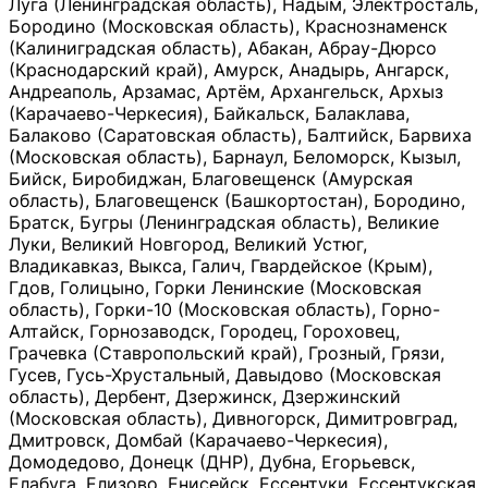
Луга (Ленинградская область), Надым, Электросталь,
Бородино (Московская область), Краснознаменск
(Калиниградская область), Абакан, Абрау-Дюрсо
(Краснодарский край), Амурск, Анадырь, Ангарск,
Андреаполь, Арзамас, Артём, Архангельск, Архыз
(Карачаево-Черкесия), Байкальск, Балаклава,
Балаково (Саратовская область), Балтийск, Барвиха
(Московская область), Барнаул, Беломорск, Кызыл,
Бийск, Биробиджан, Благовещенск (Амурская
область), Благовещенск (Башкортостан), Бородино,
Братск, Бугры (Ленинградская область), Великие
Луки, Великий Новгород, Великий Устюг,
Владикавказ, Выкса, Галич, Гвардейское (Крым),
Гдов, Голицыно, Горки Ленинские (Московская
область), Горки-10 (Московская область), Горно-
Алтайск, Горнозаводск, Городец, Гороховец,
Грачевка (Ставропольский край), Грозный, Грязи,
Гусев, Гусь-Хрустальный, Давыдово (Московская
область), Дербент, Дзержинск, Дзержинский
(Московская область), Дивногорск, Димитровград,
Дмитровск, Домбай (Карачаево-Черкесия),
Домодедово, Донецк (ДНР), Дубна, Егорьевск,
Елабуга, Елизово, Енисейск, Ессентуки, Ессентукская