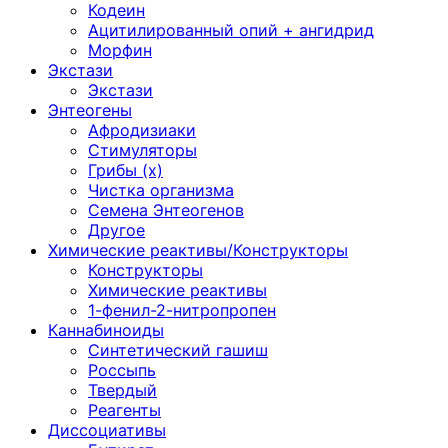
Кодеин
Ацитилированный опий + ангидрид
Морфин
Экстази
Экстази
Энтеогены
Афродизиаки
Стимуляторы
Грибы (х)
Чистка организма
Семена Энтеогенов
Другое
Химические реактивы/Конструкторы
Конструкторы
Химические реактивы
1-фенил-2-нитропропен
Каннабиноиды
Синтетический гашиш
Россыпь
Твердый
Реагенты
Диссоциативы