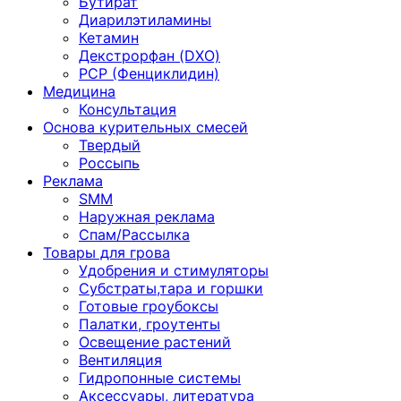
Бутират
Диарилэтиламины
Кетамин
Декстрорфан (DXO)
PCP (Фенциклидин)
Медицина
Консультация
Основа курительных смесей
Твердый
Россыпь
Реклама
SMM
Наружная реклама
Спам/Рассылка
Товары для грова
Удобрения и стимуляторы
Субстраты,тара и горшки
Готовые гроубоксы
Палатки, гроутенты
Освещение растений
Вентиляция
Гидропонные системы
Аксессуары, литература