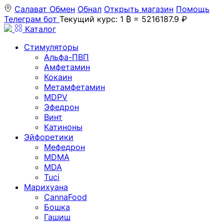
Салават
Обмен
Обнал
Открыть магазин
Помощь
Телеграм бот
Текущий курс: 1 ₿ = 5216187.9 ₽
Каталог
Стимуляторы
Альфа-ПВП
Амфетамин
Кокаин
Метамфетамин
MDPV
Эфедрон
Винт
Катиноны
Эйфоретики
Мефедрон
MDMA
MDA
Tuci
Марихуана
CannaFood
Бошка
Гашиш