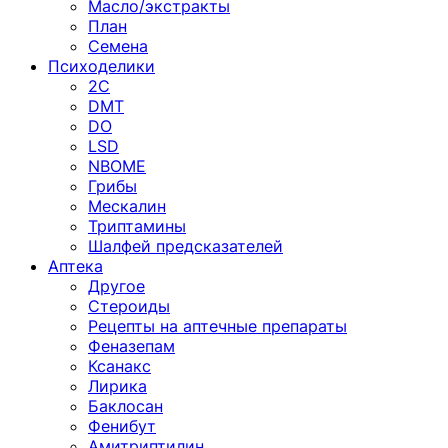
Масло/экстракты
План
Семена
Психоделики
2C
DMT
DO
LSD
NBOME
Грибы
Мескалин
Триптамины
Шалфей предсказателей
Аптека
Другое
Стероиды
Рецепты на аптечные препараты
Феназепам
Ксанакс
Лирика
Баклосан
Фенибут
Амитриптилин