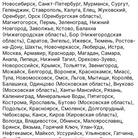
Новосибирск, Санкт-Петербург, Мурманск, Сургут,
Геленджик, Ставрополь, Калуга, Елец, Жуковский,
Оренбург, Орск (Оренбургская область),
Магнитогорск, Пермь, Зеленоград, Нижний
Новгород, Заволжье, Кстово, Балахна
(Нижегородская область), Бор (Нижегородская
область), Саратов, Энгельс, Ижевск, Тюмень, Ростов-
на-Дону, Шахты, Новочеркасск, Люберцы, Истра,
Москва, Армавир, Краснодар, Магадан, Самара,
Анапа, Липецк, Нижний Тагил, Орехово-Зуево,
Новороссийск, Крымск, Тольятти, Звенигород,
Можайск, Белгород, Воронеж, Краснокамск, Миасс,
Тула, Новомосковск, Омск, Льгов, Мытищи, Королёв,
Балашиха, Одинцово (Московская область), Внуково
(Московская область), Ханты-Мансийск, Рязань,
Калининград, Минеральные Воды, Пятигорск,
Кострома, Ярославль, Бутово (Московская область),
Подольск, Красноярск, Смоленск, Долгопрудный,
Чебоксары, Канск, Киров (Кировская область),
Вологда, Владивосток, Обнинск, Малоярославец,
Брянск, Вязьма, Горячий Ключ, Улан-Удэ,
Нефтекамск, Майкоп, Уссурийск, Ульяновск, Гатчина,