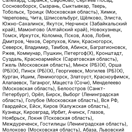
Салехард, Саранск, Сафоново, Сергиев Посад,
Сосновоборск, Сызрань, Сыктывкар, Тверь,
Тобольск, Троицк (Московская область), Химки,
Череповец, Чита, Шлиссельбург, Щёлково, Элиста,
Южно-Сахалинск, Якутск, Нерчинск (Забайкальский
край), Мамонтово (Алтайский край), Новокузнецк,
Томск, Иркутск, Коломна, Псков, Азов, Лобня,
Дмитров, Чехов, Серпухов, Клин, Красногорск,
Северск, Владимир, Тамбов, Абинск, Багратионовск,
Ржев, Коммунар, Пушкин, Петергоф(Х), Кронштадт,
Суздаль, Красноармейск (Саратовская область),
Гжель (Московская область), Минск (РБ)(Х), Орша
(РБ)(Х), Пинск (РБ)(Х), Георгиевск, Могилев (РБ)(Х),
Курган, Ишим, Лениногорск, Златоуст, Красноуфимск,
Алапаевск, Таганрог, Мацеста (Сочи), Менделеево
(Московская область), Белоостров (Санкт-
Петербург), Орёл, Бирск, Выборг (Ленинградская
область), Голубое (Московская область), Вся РФ,
Гвардейск, Ейск, Киров (Калужская область),
Кузнецк, Кировград, Ирбит, Ачинск, Глазов,
Ноябрьск, Локня (Псковская область),
Междуреченск, Гостилицы (Ленинградская область),
Молоково (Московская область), Абаза, Львовский