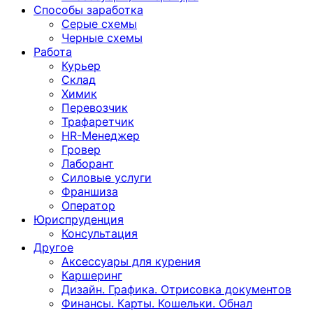
Способы заработка
Серые схемы
Черные схемы
Работа
Курьер
Склад
Химик
Перевозчик
Трафаретчик
HR-Менеджер
Гровер
Лаборант
Силовые услуги
Франшиза
Оператор
Юриспруденция
Консультация
Другoе
Аксессуары для курения
Каршеринг
Дизайн. Графика. Отрисовка документов
Финансы. Карты. Кошельки. Обнал