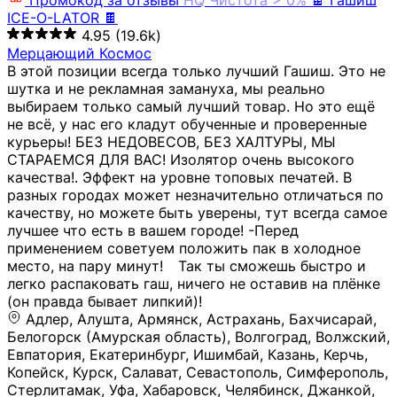
Промокод за отзывы
HQ
Чистота > 0%
🍫 Гашиш
ICE-O-LATOR 🍫
4.95
(19.6k)
Мерцающий Космос
В этой позиции всегда только лучший Гашиш. Это не
шутка и не рекламная замануха, мы реально
выбираем только самый лучший товар. Но это ещё
не всё, у нас его кладут обученные и проверенные
курьеры! БЕЗ НЕДОВЕСОВ, БЕЗ ХАЛТУРЫ, МЫ
СТАРАЕМСЯ ДЛЯ ВАС! Изолятор очень высокого
качества!. Эффект на уровне топовых печатей. В
разных городах может незначительно отличаться по
качеству, но можете быть уверены, тут всегда самое
лучшее что есть в вашем городе! -Перед
применением советуем положить пак в холодное
место, на пару минут!⠀ Так ты сможешь быстро и
легко распаковать гаш, ничего не оставив на плёнке
(он правда бывает липкий)!
Адлер, Алушта, Армянск, Астрахань, Бахчисарай,
Белогорск (Амурская область), Волгоград, Волжский,
Евпатория, Екатеринбург, Ишимбай, Казань, Керчь,
Копейск, Курск, Салават, Севастополь, Симферополь,
Стерлитамак, Уфа, Хабаровск, Челябинск, Джанкой,