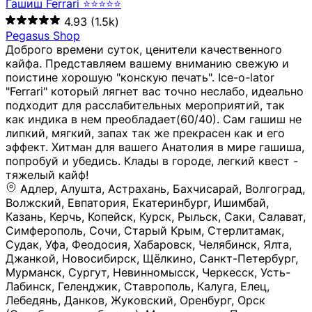
Гашиш Ferrari ⭐⭐⭐⭐⭐
4.93
(1.5k)
Pegasus Shop
Доброго времени суток, ценители качественного
кайфа. Представляем вашему вниманию свежую и
поистине хорошую "конскую печать". Ice-o-lator
"Ferrari" который лягнет вас точно неслабо, идеально
подходит для расслабительных мероприятий, так
как индика в нем преобладает(60/40). Сам гашиш не
липкий, мягкий, запах так же прекрасен как и его
эффект. Хитман для вашего Анатолия в мире гашиша,
попробуй и убедись. Клады в городе, легкий квест -
тяжелый кайф!
Адлер, Алушта, Астрахань, Бахчисарай, Волгоград, Волжский, Евпатория, Екатеринбург, Ишимбай, Казань, Керчь, Копейск, Курск, Рыльск, Саки, Салават, Симферополь, Сочи, Старый Крым, Стерлитамак, Судак, Уфа, Феодосия, Хабаровск, Челябинск, Ялта, Джанкой, Новосибирск, Щёлкино, Санкт-Петербург, Мурманск, Сургут, Невинномысск, Черкесск, Усть-Лабинск, Геленджик, Ставрополь, Калуга, Елец, Лебедянь, Данков, Жуковский, Оренбург, Орск (Оренбургская область), Магнитогорск, Пермь, Зеленоград, Солнечногорск, Нижний Новгород, Лысково, Заволжье, Кстово, Балахна (Нижегородская область), Богородск, Бор (Нижегородская область), Саратов, Энгельс, Ижевск, Тюмень, Ростов-на-Дону, Шахты, Новочеркасск, Батайск, Аксай, Люберцы, Истра, Москва, Армавир, Краснодар, Магадан, Самара, Анапа, Славянск-на-Кубани, Чаплыгин, Липецк, Нижний Тагил, Орехово-Зуево, Усть-Джегута, Лянтор, Нефтеюганск, Пыть-Ях, Урень, Ветлуга, Шахунья, Новороссийск, Крымск, Тимашёвск, Тольятти, Воткинск, Звенигород, Руза, Можайск, Белгород, Воронеж, Соликамск, Нытва, Лысьва (Пермский край), Чусовой, Кунгур, Краснокамск, Миасс, Губаха, Тула, Новомосковск, Донской, Омск, Льгов, Мытищи, Королёв, Ивантеевка, Балашиха, Семилуки, Кудымкар, Старый Оскол, Оса (Пермский край), Одинцово (Московская область), Ханты-Мансийск, Лабинск, Темрюк, Курганинск, Белореченск (Краснодарский край), Алупкa, Губкин, Рязань, Калининград, Усть-Илимск, Фрязино, Минеральные Воды, Пятигорск, Кострома, Ярославль, Коркино, Верхняя Пышма, Подольск, Красноярск, Смоленск, Долгопрудный, Чебоксары, Калачинск, Канск, Киров (Кировская область), Вологда, Рославль, Владивосток, Обнинск, Балабаново (Калужская область), Малоярославец, Брянск, Видное, Ярцево, Вязьма, Гагарин, Приволжск, Фурманов, Чайковский, Кинешма, Горячий Ключ, Улан-Удэ, Туймазы, Дюртюли, Альметьевск, Нефтекамск, Хадыженск, Апшеронск, Майкоп, Уссурийск, Ульяновск, Гатчина, Луга (Ленинградская область), Надым, Ногинск, Электросталь, Железнодорожный (Московская область), Бутурлиновка, Кириллов, Краснознаменск (Калиниградская область), Мышкин, Томмот, Холм, Абакан, Абдулино, Агидель, Агрыз, Адыгейск, Азнакаево, Алатырь, Алдан, Алейск, Александров, Александровск, Алексеевка (Белгородская обл.), Алексин, Амурск, Анадырь, Ангарск, Андреаполь, Анжеро-Судженск, Анива, Апатиты, Арамиль, Ардон, Арзамас, Аркадак, Арсеньев, Артём, Артёмовский, Архангельск, Асбест, Асино, Аткарск, Ахтубинск, Аша, Бабаево (Вологодская область), Бавлы (Республика Татарстан), Байкальск, Бакал, Баксан, Балаклава, Балаково (Саратовская область), Балашов (Саратовская область), Балтийск, Барабинск, Барнаул, Барыш (Ульяновская область), Бежецк, Белая Калитва (Ростовская область), Белебей, Белогорск (Крым), Белозерск, Белокуриха, Беломорск, Белоозёрский (Московская область), Белорецк (Республика Башкортостан), Кызыл, Белоярский (Ханты-Мансийский АО), Бердск, Березники (Пермский край), Берёзовский (Кемеровская область), Берёзовский (Свердловская область), Беслан, Бийск, Бикин, Билибино, Биробиджан, Благовещенск (Амурская область), Благовещенск (Башкортостан), Бобров, Богородицк, Боготол, Богучар, Бокситогорск (Ленинградская область), Бологое (Тверская область), Болхов, Большой Камень (Приморский край), Борисоглебск (Воронежская область), Боровичи (Новгородская область), Боровск, Бородино, Братск, Бронницы (Московская область), Бугульма (Республика Татарстан), Бугуруслан (Оренбургская область), Буинск, Буй, Буйнакск, Валдай, Валуйки, Велиж, Великие Луки, Великий Новгород, Великий Устюг, Вельск, Венёв, Верещагино, Верхнеуральск, Верхний Уфалей, Верхняя Салда, Верхняя Тура, Весьегонск, Вилючинск, Вихоревка, Вичуга, Владикавказ, Волгодонск, Волгореченск, Володарск, Волосово, Волчанск, Вольск, Воркута, Ворсма, Всеволожск (Ленинградская область), Вуктыл, Выкса, Высоковск, Высоцк, Вытегра, Вышний Волочёк, Вяземский, Вязники, Вятские Поляны, Нея, Шилка, Гаврилов Посад, Гаврилов-Ям, Гай, Галич, Гдов, Голицыно, Горно-Алтайск, Горнозаводск, Горняк, Городец, Гороховец, Гремячинск, Грозный, Грязи, Грязовец, Губкинский, Гуково, Гулькевичи, Гурьевск (Калининградская область), Гурьевск (Кемеровская область), Гусев, Гусь-Хрустальный, Давлеканово, Далматово, Дальнегорск, Дегтярск, Дедовск, Демидов, Дербент, Десногорск, Дзержинск, Дзержинский (Московская область), Дивногорск, Димитровград, Дмитровск, Дно, Добрянка, Долинск, Домодедово, Донецк (ДНР), Дорогобуж, Дрезна, Дубна, Дудинка, Духовщина, Дятьково, Егорьевск, Елабуга, Елизово, Ельня (Будет изменено название), Емва, Енисейск, Ермолино, Ершов, Ессентуки, Ефремов, Железноводск, Железногорск (Красноярский край), Железногорск (Курская область), Железногорск-Илимский, Жигулёвск, Жиздра, Жирновск, Жуков, Жуковка, Заводоуковск, Заволжск, Задонск, Заинск, Заозёрный, Заозёрск, Западная Двина, Заполярный, Зарайск, Заречный (Пензенская область), Заречный (Свердловская область), Заринск, Звенигово, Зверево, Зеленогорск ( Ленинградская обл. ), Зеленоградск, Зеленодольск, Зеленокумск, Зерноград, Зима, Змеиногорск, Зубцов, Ивангород, Иваново, Ивдель, Избербаш, Изобильный, Иланский, Инза, Инкерман, Инта, Ипатово, Искитим, Йошкар-Ола, Кадников, Калач, Калач-на-Дону, Калининск, Калтан, Калязин, Камбарка, Каменка (Пензенская область), Каменногорск (Ленинградская область), Каменск-Уральский, Каменск-Шахтинский, Камень-на-Оби, Камешково, Камышин, Канаш, Кандалакша, Карабаново, Карабаш, Карачаевск, Каргат, Каргополь, Карпинск, Карталы, Касимов, Касли, Каспийск, Катав-Ивановск, Катайск, Качканар, Кашин, Кашира, Кемерово, Кемь, Кизел, Кизилюрт, Кизляр, Кимовск, Кимры, Кингисепп, Кинель, Киреевск, Киренск, Киржач, Кириши, Кирово-Чепецк, Кировск (Ленинградская область), Кировск (Мурманская область), Кирсанов, Киселёвск, Кисловодск, Климовск, Клинцы, Княгинино, Ковдор, Ковров, Когалым, Козельск, Козьмодемьянск, Кола, Кологрив, Колпашево, Колпино, Кольчугино, Комсомольск, Комсомольск-на-Амуре, Конаково, Кондопога, Кондрово, Константиновск, Кораблино, Кореновск, Корсаков, Коряжма, Костерёво, Костомукша, Котельники, Котельниково, Котельнич, Котлас, Котовск, Кохма, Красноармейск (Московская область), Краснозаводск, Краснознаменск (Московская область), Краснокаменск, Краснослободск (Волгоградская область), Краснотурьинск, Красноуральск, Красный Сулин, Кремёнки, Кропоткин, Кубинка, Кувшиново (Тверская область), Кудрово, Кулебаки, Кумертау, Курлово, Куровское, Куртамыш, Курчатов, Куса, Кушва, Кыштым, Лабытнанги, Лагань, Лаишево (Республика Татарстан), Лакинск, Лангепас, Лахденпохья, Ленинск-Кузнецкий, Ленск (Республика Саха), Лермонтов (Ставропольский край), Лесозаводск (Приморский край), Лесосибирск, Ливны (Орловская область), Ликино-Дулёво, Липки (Тульская область), Лиски (Воронежская область), Лихославль, Лодейное Поле, Ломоносов (Санкт-Петербург), Лосино-Петровский, Лукоянов, Луховицы, Лыткарино, Любань (Ленинградская область), Любим, Людиново, Магас, Майский, Макаров, Малая Вишера, Малгобек, Мамадыш, Мамоново, Мантурово, Маркс, Махачкала, Мглин, Мегион, Медвежьегорск, Медногорск, Медынь, Меленки, Мелеуз, Менделеевск, Мещовск, Микунь, Миллерово, Минусинск, Миньяр, Мирный (Архангельская область), Мирный (Якутия), Михайловка (Город), Михайловск (Свердловская область), Михайловск (Ставропольский край), Могоча, Можга, Моздок, Мончегорск, Морозовск, Моршанск, Мосальск, Муравленко, Мурино, Муром, Мценск, Мыски, Набережные Челны, Навашино (Нижегородская область), Назарово (Красноярский край), Назрань, Нальчик, Наро-Фоминск, Нарткала, Нарьян-Мар, Находка, Невель (Псковская область), Невельск, Невьянск, Нелидово (Тверская область), Неман, Нерехта (Костромская область), Нерюнгри, Нестеров, Нефтегорск (Самарская область), Нефтекумск, Нижневартовск, Нижнекамск (Республика Татарстан), Нижнеудинск, Нижние Серги, Нижний Ломов, Нижняя Тура, Николаевск-на-Амуре, Никольск (Вологодская область), Никольск (Пензенская область), Новая Ладога, Новая Ляля, Новоалександровск, Новоалтайск, Нововоронеж, Новодвинск, Новозыбков, Новокубанск, Новокуйбышевск, Новомичуринск, Новопавловск, Новоржев, Новосокольники, Новотроицк, Новоульяновск, Новоуральск, Новохопёрск, Новочебоксарск, Новошахтинск, Новый Оскол, Новый Уренгой, Норильск, Нурлат, Нягань, Нязепетровск, Няндома, Облучье, Обоянь, Озёрск (Калининградская область), Озёрск (Челябинская область), Озёры, Октябрьск (Самарская область), Октябрьский (Башкортостан), Окуловка (Новгородская область), Оленегорск, Олонец, Онега, Опочка, Осинники, Осташков, Остров, Острогожск, Отрадный, Оха, Павлово, Павловск (Воронежская область), Павловск (Санкт-Петербург), Павловский Посад, Партизанск, Певек, Пенза, Первоуральск, Перевоз, Пересвет, Переславль-Залесский, Пестово (Новгородская область), Петрозаводск, Петропавловск-Камчатский, Печоры, Пикалёво, Пионерский, Питкяранта, Плавск, Плёс, Подпорожье, Покачи, Покров, Покровск, Полесск, Полысаево, Полярные Зори, Полярный, Поронайск, Порхов, Похвистнево, Почеп, Починок, Пошехонье, Правдинск, Приморск (Калининградская область), Приморско-Ахтарск, Приозерск, Прокопьевск, Протвино, Прохладный, Пугачёв, Пудож, Пустошка, Пушкино, Пущино, Пыталово, Радужный (Владимирская область), Радужный (Ханты-Мансийский АО), Райчихинск, Раменское, Рассказово, Ревда, Реж, Реутов, Родники, Россошь, Ростов (Ярославская обл.), Рошаль, Ртищево, Рубцовск, Рузаевка, Рыбинск, Рыбное, Ряжск, Салехард, Сальск, Саранск, Сарапул, Саров, Сасово, Сатка, Сафоново, Саяногорск, Саянск, Светлогорск, Светлоград, Светлый, Светогорск (Ленинградская область), Свободный, Себеж, Северобайкальск, Северодвинск, Североуральск, Сегежа, Семикаракорск, Сенгилей, Серафимович, Сергач, Сергиев Посад, Сердобск, Сертолово (Ленинградская область), Сестрорецк (Ленинградская область), Сибай, Скопин, Славгород, Сланцы, Слободской, Слюдянка, Собинка, Советск (Кировская область), Советск (Калининградская область), Советск (Тульская область), Советская Гавань, Советский (Ханты-Мансийский АО), Сокол (Вологодская область), Солигалич, Соль-Илецк, Сольцы, Сортавала, Сосенский, Сосновоборск, Сосновый Бор (Ленинградская область), Сосногорск, Спас-Клепики, Спасск-Рязанский, С