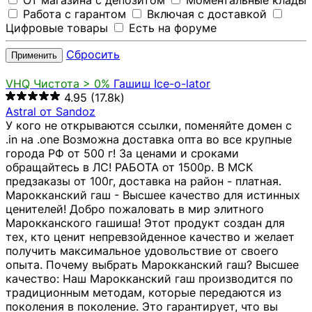
От магазина с депозитом
Моментальные клады
Работа с гарантом
Включая с доставкой
Цифровые товары
Есть на форуме
Сбросить
Применить
VHQ
Чистота > 0%
Гашиш Ice-o-lator
4.95
(17.8k)
Astral от Sandoz
У кого не открываются ссылки, поменяйте домен с
.in на .one Возможна доставка опта во все крупные
города РФ от 500 г! За ценами и сроками
обращайтесь в ЛС! РАБОТА от 1500р. В МСК
предзаказы от 100г, доставка на район - платная.
Марокканский гаш - Высшее качество для истинных
ценителей! Добро пожаловать в мир элитного
Марокканского гашиша! Этот продукт создан для
тех, кто ценит непревзойденное качество и желает
получить максимальное удовольствие от своего
опыта. Почему выбрать Марокканский гаш? Высшее
качество: Наш Марокканский гаш производится по
традиционным методам, которые передаются из
поколения в поколение. Это гарантирует, что вы