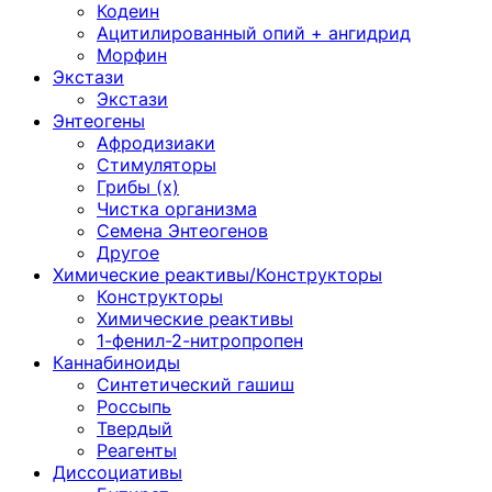
Кодеин
Ацитилированный опий + ангидрид
Морфин
Экстази
Экстази
Энтеогены
Афродизиаки
Стимуляторы
Грибы (х)
Чистка организма
Семена Энтеогенов
Другое
Химические реактивы/Конструкторы
Конструкторы
Химические реактивы
1-фенил-2-нитропропен
Каннабиноиды
Синтетический гашиш
Россыпь
Твердый
Реагенты
Диссоциативы