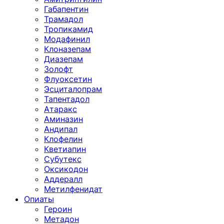
Габапентин
Трамадол
Тропикамид
Модафинил
Клоназепам
Диазепам
Золофт
Флуоксетин
Эсциталопрам
Тапентадол
Атаракс
Аминазин
Андипал
Клофелин
Кветиапин
Субутекс
Оксикодон
Аддералл
Метилфенидат
Опиаты
Героин
Метадон