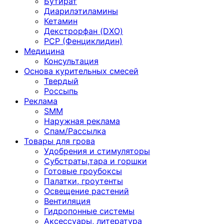
Бутират
Диарилэтиламины
Кетамин
Декстрорфан (DXO)
PCP (Фенциклидин)
Медицина
Консультация
Основа курительных смесей
Твердый
Россыпь
Реклама
SMM
Наружная реклама
Спам/Рассылка
Товары для грова
Удобрения и стимуляторы
Субстраты,тара и горшки
Готовые гроубоксы
Палатки, гроутенты
Освещение растений
Вентиляция
Гидропонные системы
Аксессуары, литература