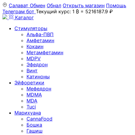
Салават
Обмен
Обнал
Открыть магазин
Помощь
Телеграм бот
Текущий курс: 1 ₿ = 5216187.9 ₽
Каталог
Стимуляторы
Альфа-ПВП
Амфетамин
Кокаин
Метамфетамин
MDPV
Эфедрон
Винт
Катиноны
Эйфоретики
Мефедрон
MDMA
MDA
Tuci
Марихуана
CannaFood
Бошка
Гашиш