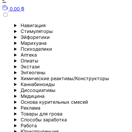
0.00 ₿
Навигация
Стимуляторы
Эйфоретики
Марихуана
Психоделики
Аптека
Опиаты
Экстази
Энтеогены
Химические реактивы/Конструкторы
Каннабиноиды
Диссоциативы
Медицина
Основа курительных смесей
Реклама
Товары для грова
Способы заработка
Работа
Юриспруденция