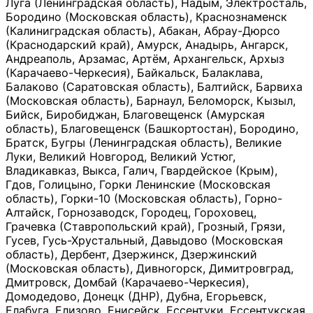
Луга (Ленинградская область), Надым, Электросталь,
Бородино (Московская область), Краснознаменск
(Калиниградская область), Абакан, Абрау-Дюрсо
(Краснодарский край), Амурск, Анадырь, Ангарск,
Андреаполь, Арзамас, Артём, Архангельск, Архыз
(Карачаево-Черкесия), Байкальск, Балаклава,
Балаково (Саратовская область), Балтийск, Барвиха
(Московская область), Барнаул, Беломорск, Кызыл,
Бийск, Биробиджан, Благовещенск (Амурская
область), Благовещенск (Башкортостан), Бородино,
Братск, Бугры (Ленинградская область), Великие
Луки, Великий Новгород, Великий Устюг,
Владикавказ, Выкса, Галич, Гвардейское (Крым),
Гдов, Голицыно, Горки Ленинские (Московская
область), Горки-10 (Московская область), Горно-
Алтайск, Горнозаводск, Городец, Гороховец,
Грачевка (Ставропольский край), Грозный, Грязи,
Гусев, Гусь-Хрустальный, Давыдово (Московская
область), Дербент, Дзержинск, Дзержинский
(Московская область), Дивногорск, Димитровград,
Дмитровск, Домбай (Карачаево-Черкесия),
Домодедово, Донецк (ДНР), Дубна, Егорьевск,
Елабуга, Елизово, Енисейск, Ессентуки, Ессентукская