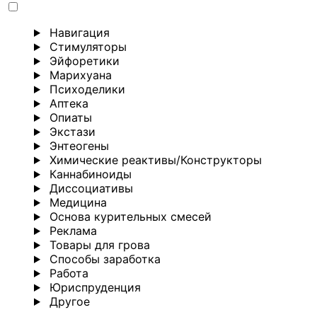
Навигация
Стимуляторы
Эйфоретики
Марихуана
Психоделики
Аптека
Опиаты
Экстази
Энтеогены
Химические реактивы/Конструкторы
Каннабиноиды
Диссоциативы
Медицина
Основа курительных смесей
Реклама
Товары для грова
Способы заработка
Работа
Юриспруденция
Другoе