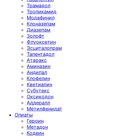
Трамадол
Тропикамид
Модафинил
Клоназепам
Диазепам
Золофт
Флуоксетин
Эсциталопрам
Тапентадол
Атаракс
Аминазин
Андипал
Клофелин
Кветиапин
Субутекс
Оксикодон
Аддералл
Метилфенидат
Опиаты
Героин
Метадон
Кодеин