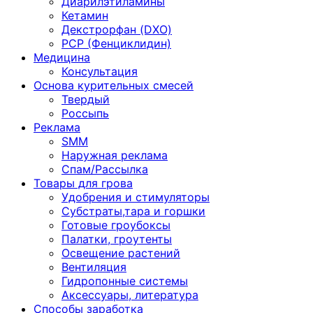
Диарилэтиламины
Кетамин
Декстрорфан (DXO)
PCP (Фенциклидин)
Медицина
Консультация
Основа курительных смесей
Твердый
Россыпь
Реклама
SMM
Наружная реклама
Спам/Рассылка
Товары для грова
Удобрения и стимуляторы
Субстраты,тара и горшки
Готовые гроубоксы
Палатки, гроутенты
Освещение растений
Вентиляция
Гидропонные системы
Аксессуары, литература
Способы заработка