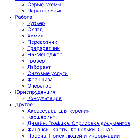
Серые схемы
Черные схемы
Работа
Курьер
Склад
Химик
Перевозчик
Трафаретчик
HR-Менеджер
Гровер
Лаборант
Силовые услуги
Франшиза
Оператор
Юриспруденция
Консультация
Другoе
Аксессуары для курения
Каршеринг
Дизайн. Графика. Отрисовка документов
Финансы. Карты. Кошельки. Обнал
Пробив. Поиск людей и информации