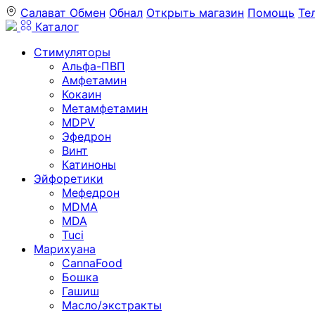
Салават
Обмен
Обнал
Открыть магазин
Помощь
Те
Каталог
Стимуляторы
Альфа-ПВП
Амфетамин
Кокаин
Метамфетамин
MDPV
Эфедрон
Винт
Катиноны
Эйфоретики
Мефедрон
MDMA
MDA
Tuci
Марихуана
CannaFood
Бошка
Гашиш
Масло/экстракты