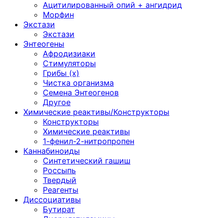
Ацитилированный опий + ангидрид
Морфин
Экстази
Экстази
Энтеогены
Афродизиаки
Стимуляторы
Грибы (х)
Чистка организма
Семена Энтеогенов
Другое
Химические реактивы/Конструкторы
Конструкторы
Химические реактивы
1-фенил-2-нитропропен
Каннабиноиды
Синтетический гашиш
Россыпь
Твердый
Реагенты
Диссоциативы
Бутират