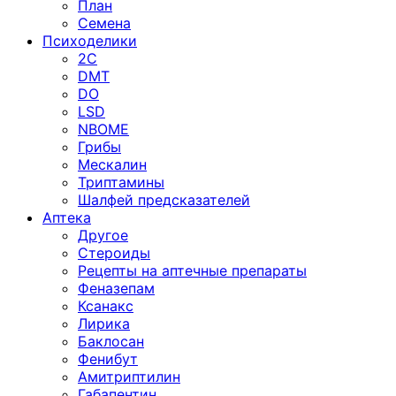
План
Семена
Психоделики
2C
DMT
DO
LSD
NBOME
Грибы
Мескалин
Триптамины
Шалфей предсказателей
Аптека
Другое
Стероиды
Рецепты на аптечные препараты
Феназепам
Ксанакс
Лирика
Баклосан
Фенибут
Амитриптилин
Габапентин