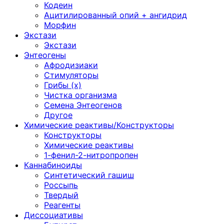
Кодеин
Ацитилированный опий + ангидрид
Морфин
Экстази
Экстази
Энтеогены
Афродизиаки
Стимуляторы
Грибы (х)
Чистка организма
Семена Энтеогенов
Другое
Химические реактивы/Конструкторы
Конструкторы
Химические реактивы
1-фенил-2-нитропропен
Каннабиноиды
Синтетический гашиш
Россыпь
Твердый
Реагенты
Диссоциативы