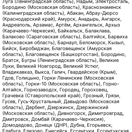
Луга (Ленинградская область), Надым, Электросталь,
Бородино (Московская область), Краснознаменск
(Калиниградская область), Абакан, Абрау-Дюрсо
(Краснодарский край), Амурск, Анадырь, Ангарск,
Андреаполь, Арзамас, Артём, Архангельск, Архыз
(Карачаево-Черкесия), Байкальск, Балаклава,
Балаково (Саратовская область), Балтийск, Барвиха
(Московская область), Барнаул, Беломорск, Кызыл,
Бийск, Биробиджан, Благовещенск (Амурская
область), Благовещенск (Башкортостан), Бородино,
Братск, Бугры (Ленинградская область), Великие
Луки, Великий Новгород, Великий Устюг,
Владикавказ, Выкса, Галич, Гвардейское (Крым),
Гдов, Голицыно, Горки Ленинские (Московская
область), Горки-10 (Московская область), Горно-
Алтайск, Горнозаводск, Городец, Гороховец,
Грачевка (Ставропольский край), Грозный, Грязи,
Гусев, Гусь-Хрустальный, Давыдово (Московская
область), Дербент, Дзержинск, Дзержинский
(Московская область), Дивногорск, Димитровград,
Дмитровск, Домбай (Карачаево-Черкесия),
Домодедово, Донецк (ДНР), Дубна, Егорьевск,
Елабуга, Елизово, Енисейск, Ессентуки, Ессентукская