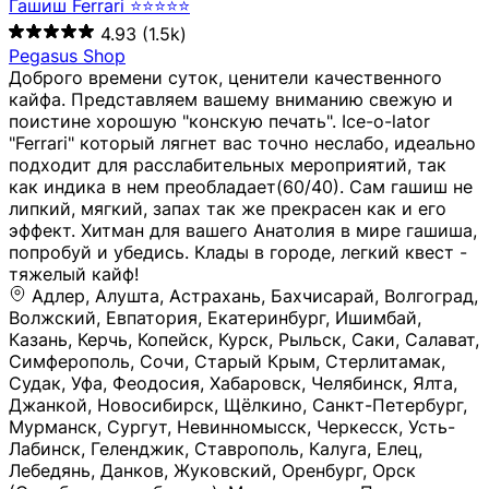
Гашиш Ferrari ⭐⭐⭐⭐⭐
4.93
(1.5k)
Pegasus Shop
Доброго времени суток, ценители качественного
кайфа. Представляем вашему вниманию свежую и
поистине хорошую "конскую печать". Ice-o-lator
"Ferrari" который лягнет вас точно неслабо, идеально
подходит для расслабительных мероприятий, так
как индика в нем преобладает(60/40). Сам гашиш не
липкий, мягкий, запах так же прекрасен как и его
эффект. Хитман для вашего Анатолия в мире гашиша,
попробуй и убедись. Клады в городе, легкий квест -
тяжелый кайф!
Адлер, Алушта, Астрахань, Бахчисарай, Волгоград, Волжский, Евпатория, Екатеринбург, Ишимбай, Казань, Керчь, Копейск, Курск, Рыльск, Саки, Салават, Симферополь, Сочи, Старый Крым, Стерлитамак, Судак, Уфа, Феодосия, Хабаровск, Челябинск, Ялта, Джанкой, Новосибирск, Щёлкино, Санкт-Петербург, Мурманск, Сургут, Невинномысск, Черкесск, Усть-Лабинск, Геленджик, Ставрополь, Калуга, Елец, Лебедянь, Данков, Жуковский, Оренбург, Орск (Оренбургская область), Магнитогорск, Пермь, Зеленоград, Солнечногорск, Нижний Новгород, Лысково, Заволжье, Кстово, Балахна (Нижегородская область), Богородск, Бор (Нижегородская область), Саратов, Энгельс, Ижевск, Тюмень, Ростов-на-Дону, Шахты, Новочеркасск, Батайск, Аксай, Люберцы, Истра, Москва, Армавир, Краснодар, Магадан, Самара, Анапа, Славянск-на-Кубани, Чаплыгин, Липецк, Нижний Тагил, Орехово-Зуево, Усть-Джегута, Лянтор, Нефтеюганск, Пыть-Ях, Урень, Ветлуга, Шахунья, Новороссийск, Крымск, Тимашёвск, Тольятти, Воткинск, Звенигород, Руза, Можайск, Белгород, Воронеж, Соликамск, Нытва, Лысьва (Пермский край), Чусовой, Кунгур, Краснокамск, Миасс, Губаха, Тула, Новомосковск, Донской, Омск, Льгов, Мытищи, Королёв, Ивантеевка, Балашиха, Семилуки, Кудымкар, Старый Оскол, Оса (Пермский край), Одинцово (Московская область), Ханты-Мансийск, Лабинск, Темрюк, Курганинск, Белореченск (Краснодарский край), Алупкa, Губкин, Рязань, Калининград, Усть-Илимск, Фрязино, Минеральные Воды, Пятигорск, Кострома, Ярославль, Коркино, Верхняя Пышма, Подольск, Красноярск, Смоленск, Долгопрудный, Чебоксары, Калачинск, Канск, Киров (Кировская область), Вологда, Рославль, Владивосток, Обнинск, Балабаново (Калужская область), Малоярославец, Брянск, Видное, Ярцево, Вязьма, Гагарин, Приволжск, Фурманов, Чайковский, Кинешма, Горячий Ключ, Улан-Удэ, Туймазы, Дюртюли, Альметьевск, Нефтекамск, Хадыженск, Апшеронск, Майкоп, Уссурийск, Ульяновск, Гатчина, Луга (Ленинградская область), Надым, Ногинск, Электросталь, Железнодорожный (Московская область), Бутурлиновка, Кириллов, Краснознаменск (Калиниградская область), Мышкин, Томмот, Холм, Абакан, Абдулино, Агидель, Агрыз, Адыгейск, Азнакаево, Алатырь, Алдан, Алейск, Александров, Александровск, Алексеевка (Белгородская обл.), Алексин, Амурск, Анадырь, Ангарск, Андреаполь, Анжеро-Судженск, Анива, Апатиты, Арамиль, Ардон, Арзамас, Аркадак, Арсеньев, Артём, Артёмовский, Архангельск, Асбест, Асино, Аткарск, Ахтубинск, Аша, Бабаево (Вологодская область), Бавлы (Республика Татарстан), Байкальск, Бакал, Баксан, Балаклава, Балаково (Саратовская область), Балашов (Саратовская область), Балтийск, Барабинск, Барнаул, Барыш (Ульяновская область), Бежецк, Белая Калитва (Ростовская область), Белебей, Белогорск (Крым), Белозерск, Белокуриха, Беломорск, Белоозёрский (Московская область), Белорецк (Республика Башкортостан), Кызыл, Белоярский (Ханты-Мансийский АО), Бердск, Березники (Пермский край), Берёзовский (Кемеровская область), Берёзовский (Свердловская область), Беслан, Бийск, Бикин, Билибино, Биробиджан, Благовещенск (Амурская область), Благовещенск (Башкортостан), Бобров, Богородицк, Боготол, Богучар, Бокситогорск (Ленинградская область), Бологое (Тверская область), Болхов, Большой Камень (Приморский край), Борисоглебск (Воронежская область), Боровичи (Новгородская область), Боровск, Бородино, Братск, Бронницы (Московская область), Бугульма (Республика Татарстан), Бугуруслан (Оренбургская область), Буинск, Буй, Буйнакск, Валдай, Валуйки, Велиж, Великие Луки, Великий Новгород, Великий Устюг, Вельск, Венёв, Верещагино, Верхнеуральск, Верхний Уфалей, Верхняя Салда, Верхняя Тура, Весьегонск, Вилючинск, Вихоревка, Вичуга, Владикавказ, Волгодонск, Волгореченск, Володарск, Волосово, Волчанск, Вольск, Воркута, Ворсма, Всеволожск (Ленинградская область), Вуктыл, Выкса, Высоковск, Высоцк, Вытегра, Вышний Волочёк, Вяземский, Вязники, Вятские Поляны, Нея, Шилка, Гаврилов Посад, Гаврилов-Ям, Гай, Галич, Гдов, Голицыно, Горно-Алтайск, Горнозаводск, Горняк, Городец, Гороховец, Гремячинск, Грозный, Грязи, Грязовец, Губкинский, Гуково, Гулькевичи, Гурьевск (Калининградская область), Гурьевск (Кемеровская область), Гусев, Гусь-Хрустальный, Давлеканово, Далматово, Дальнегорск, Дегтярск, Дедовск, Демидов, Дербент, Десногорск, Дзержинск, Дзержинский (Московская область), Дивногорск, Димитровград, Дмитровск, Дно, Добрянка, Долинск, Домодедово, Донецк (ДНР), Дорогобуж, Дрезна, Дубна, Дудинка, Духовщина, Дятьково, Егорьевск, Елабуга, Елизово, Ельня (Будет изменено название), Емва, Енисейск, Ермолино, Ершов, Ессентуки, Ефремов, Железноводск, Железногорск (Красноярский край), Железногорск (Курская область), Железногорск-Илимский, Жигулёвск, Жиздра, Жирновск, Жуков, Жуковка, Заводоуковск, Заволжск, Задонск, Заинск, Заозёрный, Заозёрск, Западная Двина, Заполярный, Зарайск, Заречный (Пензенская область), Заречный (Свердловская область), Заринск, Звенигово, Зверево, Зеленогорск ( Ленинградская обл. ), Зеленоградск, Зеленодольск, Зеленокумск, Зерноград, Зима, Змеиногорск, Зубцов, Ивангород, Иваново, Ивдель, Избербаш, Изобильный, Иланский, Инза, Инкерман, Инта, Ипатово, Искитим, Йошкар-Ола, Кадников, Калач, Калач-на-Дону, Калининск, Калтан, Калязин, Камбарка, Каменка (Пензенская область), Каменногорск (Ленинградская область), Каменск-Уральский, Каменск-Шахтинский, Камень-на-Оби, Камешково, Камышин, Канаш, Кандалакша, Карабаново, Карабаш, Карачаевск, Каргат, Каргополь, Карпинск, Карталы, Касимов, Касли, Каспийск, Катав-Ивановск, Катайск, Качканар, Кашин, Кашира, Кемерово, Кемь, Кизел, Кизилюрт, Кизляр, Кимовск, Кимры, Кингисепп, Кинель, Киреевск, Киренск, Киржач, Кириши, Кирово-Чепецк, Кировск (Ленинградская область), Кировск (Мурманская область), Кирсанов, Киселёвск, Кисловодск, Климовск, Клинцы, Княгинино, Ковдор, Ковров, Когалым, Козельск, Козьмодемьянск, Кола, Кологрив, Колпашево, Колпино, Кольчугино, Комсомольск, Комсомольск-на-Амуре, Конаково, Кондопога, Кондрово, Константиновск, Кораблино, Кореновск, Корсаков, Коряжма, Костерёво, Костомукша, Котельники, Котельниково, Котельнич, Котлас, Котовск, Кохма, Красноармейск (Московская область), Краснозаводск, Краснознаменск (Московская область), Краснокаменск, Краснослободск (Волгоградская область), Краснотурьинск, Красноуральск, Красный Сулин, Кремёнки, Кропоткин, Кубинка, Кувшиново (Тверская область), Кудрово, Кулебаки, Кумертау, Курлово, Куровское, Куртамыш, Курчатов, Куса, Кушва, Кыштым, Лабытнанги, Лагань, Лаишево (Республика Татарстан), Лакинск, Лангепас, Лахденпохья, Ленинск-Кузнецкий, Ленск (Республика Саха), Лермонтов (Ставропольский край), Лесозаводск (Приморский край), Лесосибирск, Ливны (Орловская область), Ликино-Дулёво, Липки (Тульская область), Лиски (Воронежская область), Лихославль, Лодейное Поле, Ломоносов (Санкт-Петербург), Лосино-Петровский, Лукоянов, Луховицы, Лыткарино, Любань (Ленинградская область), Любим, Людиново, Магас, Майский, Макаров, Малая Вишера, Малгобек, Мамадыш, Мамоново, Мантурово, Маркс, Махачкала, Мглин, Мегион, Медвежьегорск, Медногорск, Медынь, Меленки, Мелеуз, Менделеевск, Мещовск, Микунь, Миллерово, Минусинск, Миньяр, Мирный (Архангельская область), Мирный (Якутия), Михайловка (Город), Михайловск (Свердловская область), Михайловск (Ставропольский край), Могоча, Можга, Моздок, Мончегорск, Морозовск, Моршанск, Мосальск, Муравленко, Мурино, Муром, Мценск, Мыски, Набережные Челны, Навашино (Нижегородская область), Назарово (Красноярский край), Назрань, Нальчик, Наро-Фоминск, Нарткала, Нарьян-Мар, Находка, Невель (Псковская область), Невельск, Невьянск, Нелидово (Тверская область), Неман, Нерехта (Костромская область), Нерюнгри, Нестеров, Нефтегорск (Самарская область), Нефтекумск, Нижневартовск, Нижнекамск (Республика Татарстан), Нижнеудинск, Нижние Серги, Нижний Ломов, Нижняя Тура, Николаевск-на-Амуре, Никольск (Вологодская область), Никольск (Пензенская область), Новая Ладога, Новая Ляля, Новоалександровск, Новоалтайск, Нововоронеж, Новодвинск, Новозыбков, Новокубанск, Новокуйбышевск, Новомичуринск, Новопавловск, Новоржев, Новосокольники, Новотроицк, Новоульяновск, Новоуральск, Новохопёрск, Новочебоксарск, Новошахтинск, Новый Оскол, Новый Уренгой, Норильск, Нурлат, Нягань, Нязепетровск, Няндома, Облучье, Обоянь, Озёрск (Калининградская область), Озёрск (Челябинская область), Озёры, Октябрьск (Самарская область), Октябрьский (Башкортостан), Окуловка (Новгородская область), Оленегорск, Олонец, Онега, Опочка, Осинники, Осташков, Остров, Острогожск, Отрадный, Оха, Павлово, Павловск (Воронежская область), Павловск (Санкт-Петербург), Павловский Посад, Партизанск, Певек, Пенза, Первоуральск, Перевоз, Пересвет, Переславль-Залесский, Пестово (Новгородская область), Петрозаводск, Петропавловск-Камчатский, Печоры, Пикалёво, Пионерский, Питкяранта, Плавск, Плёс, Подпорожье, Покачи, Покров, Покровск, Полесск, Полысаево, Полярные Зори, Полярный, Поронайск, Порхов, Похвистнево, Почеп, Починок, Пошехонье, Правдинск, Приморск (Калининградская область), Приморско-Ахтарск, Приозерск, Прокопьевск, Протвино, Прохладный, Пугачёв, Пудож, Пустошка, Пушкино, Пущино, Пыталово, Радужный (Владимирская область), Радужный (Ханты-Мансийский АО), Райчихинск, Раменское, Рассказово, Ревда, Реж, Реутов, Родники, Россошь, Ростов (Ярославская обл.), Рошаль, Ртищево, Рубцовск, Рузаевка, Рыбинск, Рыбное, Ряжск, Салехард, Сальск, Саранск, Сарапул, Саров, Сасово, Сатка, Сафоново, Саяногорск, Саянск, Светлогорск, Светлоград, Светлый, Светогорск (Ленинградская область), Свободный, Себеж, Северобайкальск, Северодвинск, Североуральск, Сегежа, Семикаракорск, Сенгилей, Серафимович, Сергач, Сергиев Посад, Сердобск, Сертолово (Ленинградская область), Сестрорецк (Ленинградская область), Сибай, Скопин, Славгород, Сланцы, Слободской, Слюдянка, Собинка, Советск (Кировская область), Советск (Калининградская область), Советск (Тульская область), Советская Гавань, Советский (Ханты-Мансийский АО), Сокол (Вологодская область), Солигалич, Соль-Илецк, Сольцы, Сортавала, Сосенский, Сосновоборск, Сосновый Бор (Ленинградская область), Сосногорск, Спас-Клепики, Спасск-Рязанский, С