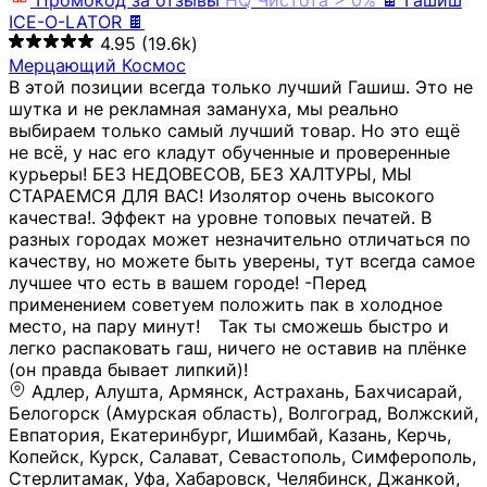
Промокод за отзывы
HQ
Чистота > 0%
🍫 Гашиш
ICE-O-LATOR 🍫
4.95
(19.6k)
Мерцающий Космос
В этой позиции всегда только лучший Гашиш. Это не
шутка и не рекламная замануха, мы реально
выбираем только самый лучший товар. Но это ещё
не всё, у нас его кладут обученные и проверенные
курьеры! БЕЗ НЕДОВЕСОВ, БЕЗ ХАЛТУРЫ, МЫ
СТАРАЕМСЯ ДЛЯ ВАС! Изолятор очень высокого
качества!. Эффект на уровне топовых печатей. В
разных городах может незначительно отличаться по
качеству, но можете быть уверены, тут всегда самое
лучшее что есть в вашем городе! -Перед
применением советуем положить пак в холодное
место, на пару минут!⠀ Так ты сможешь быстро и
легко распаковать гаш, ничего не оставив на плёнке
(он правда бывает липкий)!
Адлер, Алушта, Армянск, Астрахань, Бахчисарай,
Белогорск (Амурская область), Волгоград, Волжский,
Евпатория, Екатеринбург, Ишимбай, Казань, Керчь,
Копейск, Курск, Салават, Севастополь, Симферополь,
Стерлитамак, Уфа, Хабаровск, Челябинск, Джанкой,