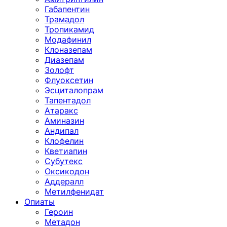
Габапентин
Трамадол
Тропикамид
Модафинил
Клоназепам
Диазепам
Золофт
Флуоксетин
Эсциталопрам
Тапентадол
Атаракс
Аминазин
Андипал
Клофелин
Кветиапин
Субутекс
Оксикодон
Аддералл
Метилфенидат
Опиаты
Героин
Метадон