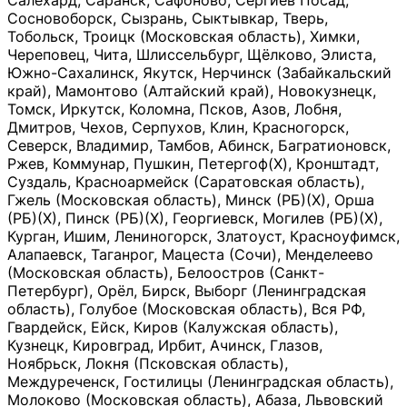
Салехард, Саранск, Сафоново, Сергиев Посад,
Сосновоборск, Сызрань, Сыктывкар, Тверь,
Тобольск, Троицк (Московская область), Химки,
Череповец, Чита, Шлиссельбург, Щёлково, Элиста,
Южно-Сахалинск, Якутск, Нерчинск (Забайкальский
край), Мамонтово (Алтайский край), Новокузнецк,
Томск, Иркутск, Коломна, Псков, Азов, Лобня,
Дмитров, Чехов, Серпухов, Клин, Красногорск,
Северск, Владимир, Тамбов, Абинск, Багратионовск,
Ржев, Коммунар, Пушкин, Петергоф(Х), Кронштадт,
Суздаль, Красноармейск (Саратовская область),
Гжель (Московская область), Минск (РБ)(Х), Орша
(РБ)(Х), Пинск (РБ)(Х), Георгиевск, Могилев (РБ)(Х),
Курган, Ишим, Лениногорск, Златоуст, Красноуфимск,
Алапаевск, Таганрог, Мацеста (Сочи), Менделеево
(Московская область), Белоостров (Санкт-
Петербург), Орёл, Бирск, Выборг (Ленинградская
область), Голубое (Московская область), Вся РФ,
Гвардейск, Ейск, Киров (Калужская область),
Кузнецк, Кировград, Ирбит, Ачинск, Глазов,
Ноябрьск, Локня (Псковская область),
Междуреченск, Гостилицы (Ленинградская область),
Молоково (Московская область), Абаза, Львовский