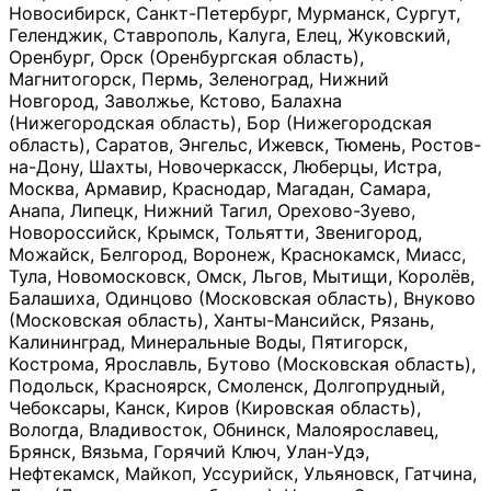
Новосибирск, Санкт-Петербург, Мурманск, Сургут,
Геленджик, Ставрополь, Калуга, Елец, Жуковский,
Оренбург, Орск (Оренбургская область),
Магнитогорск, Пермь, Зеленоград, Нижний
Новгород, Заволжье, Кстово, Балахна
(Нижегородская область), Бор (Нижегородская
область), Саратов, Энгельс, Ижевск, Тюмень, Ростов-
на-Дону, Шахты, Новочеркасск, Люберцы, Истра,
Москва, Армавир, Краснодар, Магадан, Самара,
Анапа, Липецк, Нижний Тагил, Орехово-Зуево,
Новороссийск, Крымск, Тольятти, Звенигород,
Можайск, Белгород, Воронеж, Краснокамск, Миасс,
Тула, Новомосковск, Омск, Льгов, Мытищи, Королёв,
Балашиха, Одинцово (Московская область), Внуково
(Московская область), Ханты-Мансийск, Рязань,
Калининград, Минеральные Воды, Пятигорск,
Кострома, Ярославль, Бутово (Московская область),
Подольск, Красноярск, Смоленск, Долгопрудный,
Чебоксары, Канск, Киров (Кировская область),
Вологда, Владивосток, Обнинск, Малоярославец,
Брянск, Вязьма, Горячий Ключ, Улан-Удэ,
Нефтекамск, Майкоп, Уссурийск, Ульяновск, Гатчина,