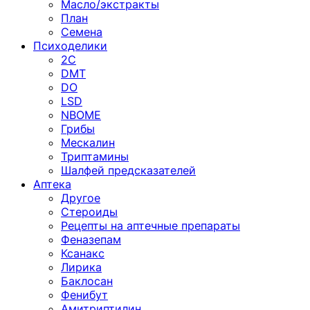
Масло/экстракты
План
Семена
Психоделики
2C
DMT
DO
LSD
NBOME
Грибы
Мескалин
Триптамины
Шалфей предсказателей
Аптека
Другое
Стероиды
Рецепты на аптечные препараты
Феназепам
Ксанакс
Лирика
Баклосан
Фенибут
Амитриптилин