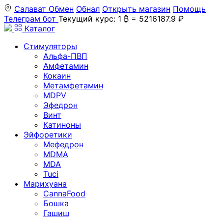
Салават
Обмен
Обнал
Открыть магазин
Помощь
Телеграм бот
Текущий курс: 1 ₿ = 5216187.9 ₽
Каталог
Стимуляторы
Альфа-ПВП
Амфетамин
Кокаин
Метамфетамин
MDPV
Эфедрон
Винт
Катиноны
Эйфоретики
Мефедрон
MDMA
MDA
Tuci
Марихуана
CannaFood
Бошка
Гашиш