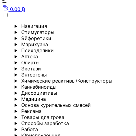
0.00 ₿
Навигация
Стимуляторы
Эйфоретики
Марихуана
Психоделики
Аптека
Опиаты
Экстази
Энтеогены
Химические реактивы/Конструкторы
Каннабиноиды
Диссоциативы
Медицина
Основа курительных смесей
Реклама
Товары для грова
Способы заработка
Работа
Юриспруденция