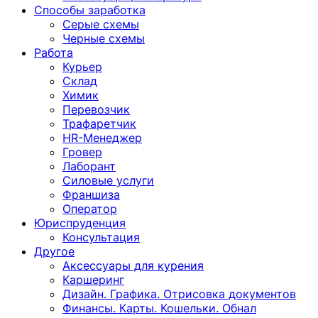
Способы заработка
Серые схемы
Черные схемы
Работа
Курьер
Склад
Химик
Перевозчик
Трафаретчик
HR-Менеджер
Гровер
Лаборант
Силовые услуги
Франшиза
Оператор
Юриспруденция
Консультация
Другoе
Аксессуары для курения
Каршеринг
Дизайн. Графика. Отрисовка документов
Финансы. Карты. Кошельки. Обнал