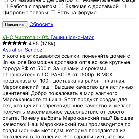
От магазина с депозитом
Моментальные клады
Работа с гарантом
Включая с доставкой
Цифровые товары
Есть на форуме
Сбросить
Применить
VHQ
Чистота > 0%
Гашиш Ice-o-lator
4.95
(17.8k)
Astral от Sandoz
У кого не открываются ссылки, поменяйте домен с
.in на .one Возможна доставка опта во все крупные
города РФ от 500 г! За ценами и сроками
обращайтесь в ЛС! РАБОТА от 1500р. В МСК
предзаказы от 100г, доставка на район - платная.
Марокканский гаш - Высшее качество для истинных
ценителей! Добро пожаловать в мир элитного
Марокканского гашиша! Этот продукт создан для
тех, кто ценит непревзойденное качество и желает
получить максимальное удовольствие от своего
опыта. Почему выбрать Марокканский гаш? Высшее
качество: Наш Марокканский гаш производится по
традиционным методам, которые передаются из
поколения в поколение. Это гарантирует, что вы