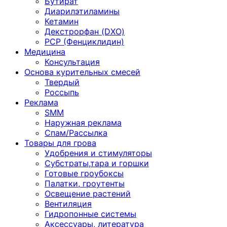
Бутират
Диарилэтиламины
Кетамин
Декстрорфан (DXO)
PCP (Фенциклидин)
Медицина
Консультация
Основа курительных смесей
Твердый
Россыпь
Реклама
SMM
Наружная реклама
Спам/Рассылка
Товары для грова
Удобрения и стимуляторы
Субстраты,тара и горшки
Готовые гроубоксы
Палатки, гроутенты
Освещение растений
Вентиляция
Гидропонные системы
Аксессуары, литература