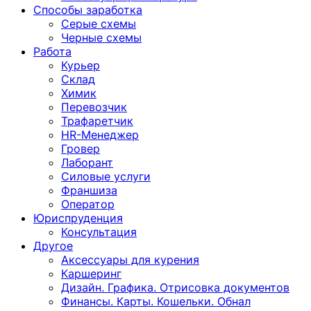
Способы заработка
Серые схемы
Черные схемы
Работа
Курьер
Склад
Химик
Перевозчик
Трафаретчик
HR-Менеджер
Гровер
Лаборант
Силовые услуги
Франшиза
Оператор
Юриспруденция
Консультация
Другoе
Аксессуары для курения
Каршеринг
Дизайн. Графика. Отрисовка документов
Финансы. Карты. Кошельки. Обнал