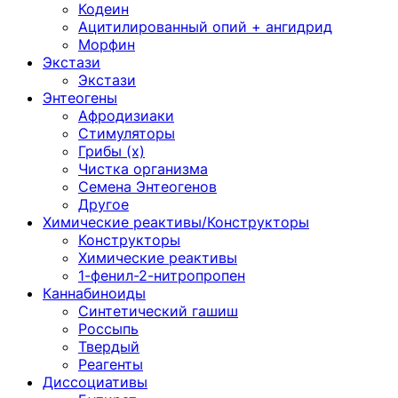
Кодеин
Ацитилированный опий + ангидрид
Морфин
Экстази
Экстази
Энтеогены
Афродизиаки
Стимуляторы
Грибы (х)
Чистка организма
Семена Энтеогенов
Другое
Химические реактивы/Конструкторы
Конструкторы
Химические реактивы
1-фенил-2-нитропропен
Каннабиноиды
Синтетический гашиш
Россыпь
Твердый
Реагенты
Диссоциативы