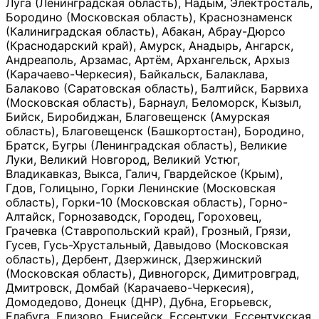
Луга (Ленинградская область), Надым, Электросталь,
Бородино (Московская область), Краснознаменск
(Калиниградская область), Абакан, Абрау-Дюрсо
(Краснодарский край), Амурск, Анадырь, Ангарск,
Андреаполь, Арзамас, Артём, Архангельск, Архыз
(Карачаево-Черкесия), Байкальск, Балаклава,
Балаково (Саратовская область), Балтийск, Барвиха
(Московская область), Барнаул, Беломорск, Кызыл,
Бийск, Биробиджан, Благовещенск (Амурская
область), Благовещенск (Башкортостан), Бородино,
Братск, Бугры (Ленинградская область), Великие
Луки, Великий Новгород, Великий Устюг,
Владикавказ, Выкса, Галич, Гвардейское (Крым),
Гдов, Голицыно, Горки Ленинские (Московская
область), Горки-10 (Московская область), Горно-
Алтайск, Горнозаводск, Городец, Гороховец,
Грачевка (Ставропольский край), Грозный, Грязи,
Гусев, Гусь-Хрустальный, Давыдово (Московская
область), Дербент, Дзержинск, Дзержинский
(Московская область), Дивногорск, Димитровград,
Дмитровск, Домбай (Карачаево-Черкесия),
Домодедово, Донецк (ДНР), Дубна, Егорьевск,
Елабуга, Елизово, Енисейск, Ессентуки, Ессентукская