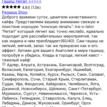
Гашиш Ferrari ⭐⭐⭐⭐⭐
4.93
(1.5k)
Pegasus Shop
Доброго времени суток, ценители качественного
кайфа. Представляем вашему вниманию свежую и
поистине хорошую "конскую печать". Ice-o-lator
"Ferrari" который лягнет вас точно неслабо, идеально
подходит для расслабительных мероприятий, так
как индика в нем преобладает(60/40). Сам гашиш не
липкий, мягкий, запах так же прекрасен как и его
эффект. Хитман для вашего Анатолия в мире гашиша,
попробуй и убедись. Клады в городе, легкий квест -
тяжелый кайф!
Адлер, Алушта, Астрахань, Бахчисарай, Волгоград, Волжский, Евпатория, Екатеринбург, Ишимбай, Казань, Керчь, Копейск, Курск, Рыльск, Саки, Салават, Симферополь, Сочи, Старый Крым, Стерлитамак, Судак, Уфа, Феодосия, Хабаровск, Челябинск, Ялта, Джанкой, Новосибирск, Щёлкино, Санкт-Петербург, Мурманск, Сургут, Невинномысск, Черкесск, Усть-Лабинск, Геленджик, Ставрополь, Калуга, Елец, Лебедянь, Данков, Жуковский, Оренбург, Орск (Оренбургская область), Магнитогорск, Пермь, Зеленоград, Солнечногорск, Нижний Новгород, Лысково, Заволжье, Кстово, Балахна (Нижегородская область), Богородск, Бор (Нижегородская область), Саратов, Энгельс, Ижевск, Тюмень, Ростов-на-Дону, Шахты, Новочеркасск, Батайск, Аксай, Люберцы, Истра, Москва, Армавир, Краснодар, Магадан, Самара, Анапа, Славянск-на-Кубани, Чаплыгин, Липецк, Нижний Тагил, Орехово-Зуево, Усть-Джегута, Лянтор, Нефтеюганск, Пыть-Ях, Урень, Ветлуга, Шахунья, Новороссийск, Крымск, Тимашёвск, Тольятти, Воткинск, Звенигород, Руза, Можайск, Белгород, Воронеж, Соликамск, Нытва, Лысьва (Пермский край), Чусовой, Кунгур, Краснокамск, Миасс, Губаха, Тула, Новомосковск, Донской, Омск, Льгов, Мытищи, Королёв, Ивантеевка, Балашиха, Семилуки, Кудымкар, Старый Оскол, Оса (Пермский край), Одинцово (Московская область), Ханты-Мансийск, Лабинск, Темрюк, Курганинск, Белореченск (Краснодарский край), Алупкa, Губкин, Рязань, Калининград, Усть-Илимск, Фрязино, Минеральные Воды, Пятигорск, Кострома, Ярославль, Коркино, Верхняя Пышма, Подольск, Красноярск, Смоленск, Долгопрудный, Чебоксары, Калачинск, Канск, Киров (Кировская область), Вологда, Рославль, Владивосток, Обнинск, Балабаново (Калужская область), Малоярославец, Брянск, Видное, Ярцево, Вязьма, Гагарин, Приволжск, Фурманов, Чайковский, Кинешма, Горячий Ключ, Улан-Удэ, Туймазы, Дюртюли, Альметьевск, Нефтекамск, Хадыженск, Апшеронск, Майкоп, Уссурийск, Ульяновск, Гатчина, Луга (Ленинградская область), Надым, Ногинск, Электросталь, Железнодорожный (Московская область), Бутурлиновка, Кириллов, Краснознаменск (Калиниградская область), Мышкин, Томмот, Холм, Абакан, Абдулино, Агидель, Агрыз, Адыгейск, Азнакаево, Алатырь, Алдан, Алейск, Александров, Александровск, Алексеевка (Белгородская обл.), Алексин, Амурск, Анадырь, Ангарск, Андреаполь, Анжеро-Судженск, Анива, Апатиты, Арамиль, Ардон, Арзамас, Аркадак, Арсеньев, Артём, Артёмовский, Архангельск, Асбест, Асино, Аткарск, Ахтубинск, Аша, Бабаево (Вологодская область), Бавлы (Республика Татарстан), Байкальск, Бакал, Баксан, Балаклава, Балаково (Саратовская область), Балашов (Саратовская область), Балтийск, Барабинск, Барнаул, Барыш (Ульяновская область), Бежецк, Белая Калитва (Ростовская область), Белебей, Белогорск (Крым), Белозерск, Белокуриха, Беломорск, Белоозёрский (Московская область), Белорецк (Республика Башкортостан), Кызыл, Белоярский (Ханты-Мансийский АО), Бердск, Березники (Пермский край), Берёзовский (Кемеровская область), Берёзовский (Свердловская область), Беслан, Бийск, Бикин, Билибино, Биробиджан, Благовещенск (Амурская область), Благовещенск (Башкортостан), Бобров, Богородицк, Боготол, Богучар, Бокситогорск (Ленинградская область), Бологое (Тверская область), Болхов, Большой Камень (Приморский край), Борисоглебск (Воронежская область), Боровичи (Новгородская область), Боровск, Бородино, Братск, Бронницы (Московская область), Бугульма (Республика Татарстан), Бугуруслан (Оренбургская область), Буинск, Буй, Буйнакск, Валдай, Валуйки, Велиж, Великие Луки, Великий Новгород, Великий Устюг, Вельск, Венёв, Верещагино, Верхнеуральск, Верхний Уфалей, Верхняя Салда, Верхняя Тура, Весьегонск, Вилючинск, Вихоревка, Вичуга, Владикавказ, Волгодонск, Волгореченск, Володарск, Волосово, Волчанск, Вольск, Воркута, Ворсма, Всеволожск (Ленинградская область), Вуктыл, Выкса, Высоковск, Высоцк, Вытегра, Вышний Волочёк, Вяземский, Вязники, Вятские Поляны, Нея, Шилка, Гаврилов Посад, Гаврилов-Ям, Гай, Галич, Гдов, Голицыно, Горно-Алтайск, Горнозаводск, Горняк, Городец, Гороховец, Гремячинск, Грозный, Грязи, Грязовец, Губкинский, Гуково, Гулькевичи, Гурьевск (Калининградская область), Гурьевск (Кемеровская область), Гусев, Гусь-Хрустальный, Давлеканово, Далматово, Дальнегорск, Дегтярск, Дедовск, Демидов, Дербент, Десногорск, Дзержинск, Дзержинский (Московская область), Дивногорск, Димитровград, Дмитровск, Дно, Добрянка, Долинск, Домодедово, Донецк (ДНР), Дорогобуж, Дрезна, Дубна, Дудинка, Духовщина, Дятьково, Егорьевск, Елабуга, Елизово, Ельня (Будет изменено название), Емва, Енисейск, Ермолино, Ершов, Ессентуки, Ефремов, Железноводск, Железногорск (Красноярский край), Железногорск (Курская область), Железногорск-Илимский, Жигулёвск, Жиздра, Жирновск, Жуков, Жуковка, Заводоуковск, Заволжск, Задонск, Заинск, Заозёрный, Заозёрск, Западная Двина, Заполярный, Зарайск, Заречный (Пензенская область), Заречный (Свердловская область), Заринск, Звенигово, Зверево, Зеленогорск ( Ленинградская обл. ), Зеленоградск, Зеленодольск, Зеленокумск, Зерноград, Зима, Змеиногорск, Зубцов, Ивангород, Иваново, Ивдель, Избербаш, Изобильный, Иланский, Инза, Инкерман, Инта, Ипатово, Искитим, Йошкар-Ола, Кадников, Калач, Калач-на-Дону, Калининск, Калтан, Калязин, Камбарка, Каменка (Пензенская область), Каменногорск (Ленинградская область), Каменск-Уральский, Каменск-Шахтинский, Камень-на-Оби, Камешково, Камышин, Канаш, Кандалакша, Карабаново, Карабаш, Карачаевск, Каргат, Каргополь, Карпинск, Карталы, Касимов, Касли, Каспийск, Катав-Ивановск, Катайск, Качканар, Кашин, Кашира, Кемерово, Кемь, Кизел, Кизилюрт, Кизляр, Кимовск, Кимры, Кингисепп, Кинель, Киреевск, Киренск, Киржач, Кириши, Кирово-Чепецк, Кировск (Ленинградская область), Кировск (Мурманская область), Кирсанов, Киселёвск, Кисловодск, Климовск, Клинцы, Княгинино, Ковдор, Ковров, Когалым, Козельск, Козьмодемьянск, Кола, Кологрив, Колпашево, Колпино, Кольчугино, Комсомольск, Комсомольск-на-Амуре, Конаково, Кондопога, Кондрово, Константиновск, Кораблино, Кореновск, Корсаков, Коряжма, Костерёво, Костомукша, Котельники, Котельниково, Котельнич, Котлас, Котовск, Кохма, Красноармейск (Московская область), Краснозаводск, Краснознаменск (Московская область), Краснокаменск, Краснослободск (Волгоградская область), Краснотурьинск, Красноуральск, Красный Сулин, Кремёнки, Кропоткин, Кубинка, Кувшиново (Тверская область), Кудрово, Кулебаки, Кумертау, Курлово, Куровское, Куртамыш, Курчатов, Куса, Кушва, Кыштым, Лабытнанги, Лагань, Лаишево (Республика Татарстан), Лакинск, Лангепас, Лахденпохья, Ленинск-Кузнецкий, Ленск (Республика Саха), Лермонтов (Ставропольский край), Лесозаводск (Приморский край), Лесосибирск, Ливны (Орловская область), Ликино-Дулёво, Липки (Тульская область), Лиски (Воронежская область), Лихославль, Лодейное Поле, Ломоносов (Санкт-Петербург), Лосино-Петровский, Лукоянов, Луховицы, Лыткарино, Любань (Ленинградская область), Любим, Людиново, Магас, Майский, Макаров, Малая Вишера, Малгобек, Мамадыш, Мамоново, Мантурово, Маркс, Махачкала, Мглин, Мегион, Медвежьегорск, Медногорск, Медынь, Меленки, Мелеуз, Менделеевск, Мещовск, Микунь, Миллерово, Минусинск, Миньяр, Мирный (Архангельская область), Мирный (Якутия), Михайловка (Город), Михайловск (Свердловская область), Михайловск (Ставропольский край), Могоча, Можга, Моздок, Мончегорск, Морозовск, Моршанск, Мосальск, Муравленко, Мурино, Муром, Мценск, Мыски, Набережные Челны, Навашино (Нижегородская область), Назарово (Красноярский край), Назрань, Нальчик, Наро-Фоминск, Нарткала, Нарьян-Мар, Находка, Невель (Псковская область), Невельск, Невьянск, Нелидово (Тверская область), Неман, Нерехта (Костромская область), Нерюнгри, Нестеров, Нефтегорск (Самарская область), Нефтекумск, Нижневартовск, Нижнекамск (Республика Татарстан), Нижнеудинск, Нижние Серги, Нижний Ломов, Нижняя Тура, Николаевск-на-Амуре, Никольск (Вологодская область), Никольск (Пензенская область), Новая Ладога, Новая Ляля, Новоалександровск, Новоалтайск, Нововоронеж, Новодвинск, Новозыбков, Новокубанск, Новокуйбышевск, Новомичуринск, Новопавловск, Новоржев, Новосокольники, Новотроицк, Новоульяновск, Новоуральск, Новохопёрск, Новочебоксарск, Новошахтинск, Новый Оскол, Новый Уренгой, Норильск, Нурлат, Нягань, Нязепетровск, Няндома, Облучье, Обоянь, Озёрск (Калининградская область), Озёрск (Челябинская область), Озёры, Октябрьск (Самарская область), Октябрьский (Башкортостан), Окуловка (Новгородская область), Оленегорск, Олонец, Онега, Опочка, Осинники, Осташков, Остров, Острогожск, Отрадный, Оха, Павлово, Павловск (Воронежская область), Павловск (Санкт-Петербург), Павловский Посад, Партизанск, Певек, Пенза, Первоуральск, Перевоз, Пересвет, Переславль-Залесский, Пестово (Новгородская область), Петрозаводск, Петропавловск-Камчатский, Печоры, Пикалёво, Пионерский, Питкяранта, Плавск, Плёс, Подпорожье, Покачи, Покров, Покровск, Полесск, Полысаево, Полярные Зори, Полярный, Поронайск, Порхов, Похвистнево, Почеп, Починок, Пошехонье, Правдинск, Приморск (Калининградская область), Приморско-Ахтарск, Приозерск, Прокопьевск, Протвино, Прохладный, Пугачёв, Пудож, Пустошка, Пушкино, Пущино, Пыталово, Радужный (Владимирская область), Радужный (Ханты-Мансийский АО), Райчихинск, Раменское, Рассказово, Ревда, Реж, Реутов, Родники, Россошь, Ростов (Ярославская обл.), Рошаль, Ртищево, Рубцовск, Рузаевка, Рыбинск, Рыбное, Ряжск, Салехард, Сальск, Саранск, Сарапул, Саров, Сасово, Сатка, Сафоново, Саяногорск, Саянск, Светлогорск, Светлоград, Светлый, Светогорск (Ленинградская область), Свободный, Себеж, Северобайкальск, Северодвинск, Североуральск, Сегежа, Семикаракорск, Сенгилей, Серафимович, Сергач, Сергиев Посад, Сердобск, Сертолово (Ленинградская область), Сестрорецк (Ленинградская область), Сибай, Скопин, Славгород, Сланцы, Слободской, Слюдянка, Собинка, Советск (Кировская область), Советск (Калининградская область), Советск (Тульская область), Советская Гавань, Советский (Ханты-Мансийский АО), Сокол (Вологодская область), Солигалич, Соль-Илецк, Сольцы, Сортавала, Сосенский, Сосновоборск, Сосновый Бор (Ленинградская область), Сосногорск, Спас-Клепики, Спасск-Рязанский, С