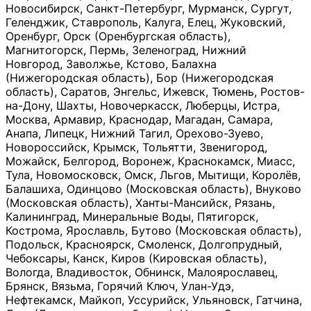
Новосибирск, Санкт-Петербург, Мурманск, Сургут,
Геленджик, Ставрополь, Калуга, Елец, Жуковский,
Оренбург, Орск (Оренбургская область),
Магнитогорск, Пермь, Зеленоград, Нижний
Новгород, Заволжье, Кстово, Балахна
(Нижегородская область), Бор (Нижегородская
область), Саратов, Энгельс, Ижевск, Тюмень, Ростов-
на-Дону, Шахты, Новочеркасск, Люберцы, Истра,
Москва, Армавир, Краснодар, Магадан, Самара,
Анапа, Липецк, Нижний Тагил, Орехово-Зуево,
Новороссийск, Крымск, Тольятти, Звенигород,
Можайск, Белгород, Воронеж, Краснокамск, Миасс,
Тула, Новомосковск, Омск, Льгов, Мытищи, Королёв,
Балашиха, Одинцово (Московская область), Внуково
(Московская область), Ханты-Мансийск, Рязань,
Калининград, Минеральные Воды, Пятигорск,
Кострома, Ярославль, Бутово (Московская область),
Подольск, Красноярск, Смоленск, Долгопрудный,
Чебоксары, Канск, Киров (Кировская область),
Вологда, Владивосток, Обнинск, Малоярославец,
Брянск, Вязьма, Горячий Ключ, Улан-Удэ,
Нефтекамск, Майкоп, Уссурийск, Ульяновск, Гатчина,