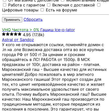
От магазина с депозитом
Моментальные клады
Работа с гарантом
Включая с доставкой
Цифровые товары
Есть на форуме
Сбросить
Применить
VHQ
Чистота > 0%
Гашиш Ice-o-lator
4.95
(17.8k)
Astral от Sandoz
У кого не открываются ссылки, поменяйте домен с
.in на .one Возможна доставка опта во все крупные
города РФ от 500 г! За ценами и сроками
обращайтесь в ЛС! РАБОТА от 1500р. В МСК
предзаказы от 100г, доставка на район - платная.
Марокканский гаш - Высшее качество для истинных
ценителей! Добро пожаловать в мир элитного
Марокканского гашиша! Этот продукт создан для
тех, кто ценит непревзойденное качество и желает
получить максимальное удовольствие от своего
опыта. Почему выбрать Марокканский гаш? Высшее
качество: Наш Марокканский гаш производится по
традиционным методам, которые передаются из
поколения в поколение. Это гарантирует, что вы