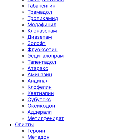
Габапентин
Трамадол
Тропикамид
Модафинил
Клоназепам
Диазепам
Золофт
Флуоксетин
Эсциталопрам
Тапентадол
Атаракс
Аминазин
Андипал
Клофелин
Кветиапин
Субутекс
Оксикодон
Аддералл
Метилфенидат
Опиаты
Героин
Метадон