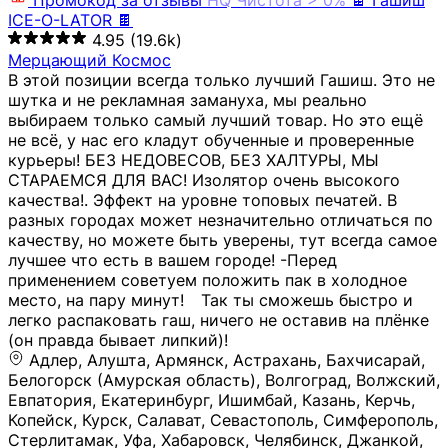
Промокод за отзывы
HQ
Чистота > 0%
🍫 Гашиш
ICE-O-LATOR 🍫
4.95
(19.6k)
Мерцающий Космос
В этой позиции всегда только лучший Гашиш. Это не
шутка и не рекламная замануха, мы реально
выбираем только самый лучший товар. Но это ещё
не всё, у нас его кладут обученные и проверенные
курьеры! БЕЗ НЕДОВЕСОВ, БЕЗ ХАЛТУРЫ, МЫ
СТАРАЕМСЯ ДЛЯ ВАС! Изолятор очень высокого
качества!. Эффект на уровне топовых печатей. В
разных городах может незначительно отличаться по
качеству, но можете быть уверены, тут всегда самое
лучшее что есть в вашем городе! -Перед
применением советуем положить пак в холодное
место, на пару минут!⠀ Так ты сможешь быстро и
легко распаковать гаш, ничего не оставив на плёнке
(он правда бывает липкий)!
Адлер, Алушта, Армянск, Астрахань, Бахчисарай,
Белогорск (Амурская область), Волгоград, Волжский,
Евпатория, Екатеринбург, Ишимбай, Казань, Керчь,
Копейск, Курск, Салават, Севастополь, Симферополь,
Стерлитамак, Уфа, Хабаровск, Челябинск, Джанкой,