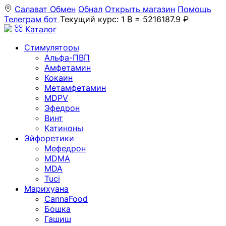
Салават
Обмен
Обнал
Открыть магазин
Помощь
Телеграм бот
Текущий курс: 1 ₿ = 5216187.9 ₽
Каталог
Стимуляторы
Альфа-ПВП
Амфетамин
Кокаин
Метамфетамин
MDPV
Эфедрон
Винт
Катиноны
Эйфоретики
Мефедрон
MDMA
MDA
Tuci
Марихуана
CannaFood
Бошка
Гашиш