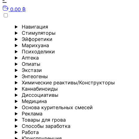
0.00 ₿
Навигация
Стимуляторы
Эйфоретики
Марихуана
Психоделики
Аптека
Опиаты
Экстази
Энтеогены
Химические реактивы/Конструкторы
Каннабиноиды
Диссоциативы
Медицина
Основа курительных смесей
Реклама
Товары для грова
Способы заработка
Работа
Юриспруденция