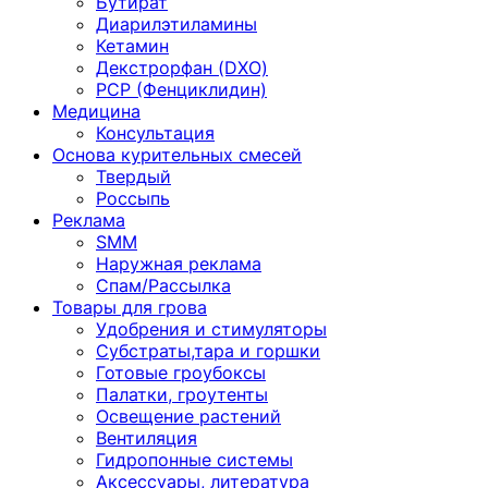
Бутират
Диарилэтиламины
Кетамин
Декстрорфан (DXO)
PCP (Фенциклидин)
Медицина
Консультация
Основа курительных смесей
Твердый
Россыпь
Реклама
SMM
Наружная реклама
Спам/Рассылка
Товары для грова
Удобрения и стимуляторы
Субстраты,тара и горшки
Готовые гроубоксы
Палатки, гроутенты
Освещение растений
Вентиляция
Гидропонные системы
Аксессуары, литература