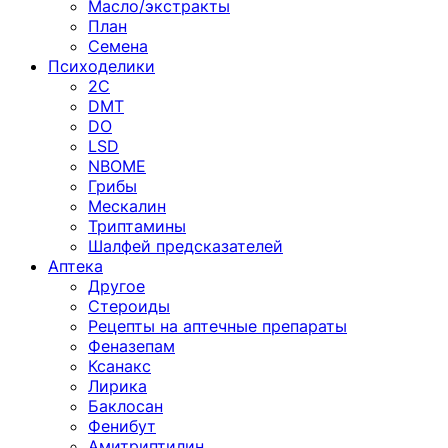
Масло/экстракты
План
Семена
Психоделики
2C
DMT
DO
LSD
NBOME
Грибы
Мескалин
Триптамины
Шалфей предсказателей
Аптека
Другое
Стероиды
Рецепты на аптечные препараты
Феназепам
Ксанакс
Лирика
Баклосан
Фенибут
Амитриптилин