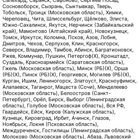
Салехард, Саранск, Сафоново, Сергиев Посад,
Сосновоборск, Сызрань, Сыктывкар, Тверь,
Тобольск, Троицк (Московская область), Химки,
Череповец, Чита, Шлиссельбург, Щёлково, Элиста,
Южно-Сахалинск, Якутск, Нерчинск (Забайкальский
край), Мамонтово (Алтайский край), Новокузнецк,
Томск, Иркутск, Коломна, Псков, Азов, Лобня,
Дмитров, Чехов, Серпухов, Клин, Красногорск,
Северск, Владимир, Тамбов, Абинск, Багратионовск,
Ржев, Коммунар, Пушкин, Петергоф(Х), Кронштадт,
Суздаль, Красноармейск (Саратовская область),
Гжель (Московская область), Минск (РБ)(Х), Орша
(РБ)(Х), Пинск (РБ)(Х), Георгиевск, Могилев (РБ)(Х),
Курган, Ишим, Лениногорск, Златоуст, Красноуфимск,
Алапаевск, Таганрог, Мацеста (Сочи), Менделеево
(Московская область), Белоостров (Санкт-
Петербург), Орёл, Бирск, Выборг (Ленинградская
область), Голубое (Московская область), Вся РФ,
Гвардейск, Ейск, Киров (Калужская область),
Кузнецк, Кировград, Ирбит, Ачинск, Глазов,
Ноябрьск, Локня (Псковская область),
Междуреченск, Гостилицы (Ленинградская область),
Молоково (Московская область), Абаза, Львовский