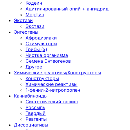
Кодеин
Ацитилированный опий + ангидрид
Морфин
Экстази
Экстази
Энтеогены
Афродизиаки
Стимуляторы
Грибы (х)
Чистка организма
Семена Энтеогенов
Другое
Химические реактивы/Конструкторы
Конструкторы
Химические реактивы
1-фенил-2-нитропропен
Каннабиноиды
Синтетический гашиш
Россыпь
Твердый
Реагенты
Диссоциативы