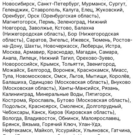
Новосибирск, Санкт-Петербург, Мурманск, Сургут,
Геленджик, Ставрополь, Калуга, Елец, Жуковский,
Оренбург, Орск (Оренбургская область),
Магнитогорск, Пермь, Зеленоград, Нижний
Новгород, Заволжье, Кстово, Балахна
(Нижегородская область), Бор (Нижегородская
область), Саратов, Энгельс, Ижевск, Тюмень, Ростов-
на-Дону, Шахты, Новочеркасск, Люберцы, Истра,
Москва, Армавир, Краснодар, Магадан, Самара,
Анапа, Липецк, Нижний Тагил, Орехово-Зуево,
Новороссийск, Крымск, Тольятти, Звенигород,
Можайск, Белгород, Воронеж, Краснокамск, Миасс,
Тула, Новомосковск, Омск, Льгов, Мытищи, Королёв,
Балашиха, Одинцово (Московская область), Внуково
(Московская область), Ханты-Мансийск, Рязань,
Калининград, Минеральные Воды, Пятигорск,
Кострома, Ярославль, Бутово (Московская область),
Подольск, Красноярск, Смоленск, Долгопрудный,
Чебоксары, Канск, Киров (Кировская область),
Вологда, Владивосток, Обнинск, Малоярославец,
Брянск, Вязьма, Горячий Ключ, Улан-Удэ,
Нефтекамск, Майкоп, Уссурийск, Ульяновск, Гатчина,