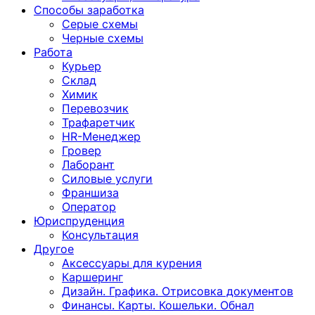
Способы заработка
Серые схемы
Черные схемы
Работа
Курьер
Склад
Химик
Перевозчик
Трафаретчик
HR-Менеджер
Гровер
Лаборант
Силовые услуги
Франшиза
Оператор
Юриспруденция
Консультация
Другoе
Аксессуары для курения
Каршеринг
Дизайн. Графика. Отрисовка документов
Финансы. Карты. Кошельки. Обнал