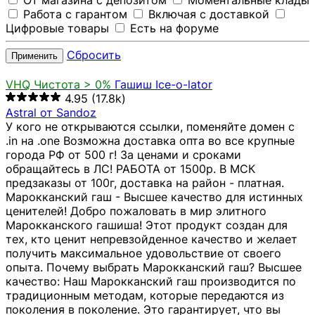
От магазина с депозитом
Моментальные клады
Работа с гарантом
Включая с доставкой
Цифровые товары
Есть на форуме
Сбросить
Применить
VHQ
Чистота > 0%
Гашиш Ice-o-lator
4.95
(17.8k)
Astral от Sandoz
У кого не открываются ссылки, поменяйте домен с
.in на .one Возможна доставка опта во все крупные
города РФ от 500 г! За ценами и сроками
обращайтесь в ЛС! РАБОТА от 1500р. В МСК
предзаказы от 100г, доставка на район - платная.
Марокканский гаш - Высшее качество для истинных
ценителей! Добро пожаловать в мир элитного
Марокканского гашиша! Этот продукт создан для
тех, кто ценит непревзойденное качество и желает
получить максимальное удовольствие от своего
опыта. Почему выбрать Марокканский гаш? Высшее
качество: Наш Марокканский гаш производится по
традиционным методам, которые передаются из
поколения в поколение. Это гарантирует, что вы