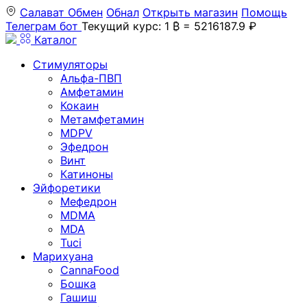
Салават
Обмен
Обнал
Открыть магазин
Помощь
Телеграм бот
Текущий курс: 1 ₿ = 5216187.9 ₽
Каталог
Стимуляторы
Альфа-ПВП
Амфетамин
Кокаин
Метамфетамин
MDPV
Эфедрон
Винт
Катиноны
Эйфоретики
Мефедрон
MDMA
MDA
Tuci
Марихуана
CannaFood
Бошка
Гашиш