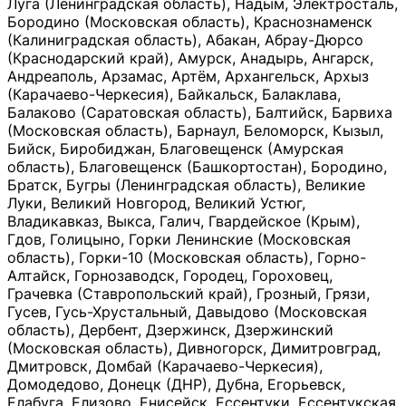
Луга (Ленинградская область), Надым, Электросталь,
Бородино (Московская область), Краснознаменск
(Калиниградская область), Абакан, Абрау-Дюрсо
(Краснодарский край), Амурск, Анадырь, Ангарск,
Андреаполь, Арзамас, Артём, Архангельск, Архыз
(Карачаево-Черкесия), Байкальск, Балаклава,
Балаково (Саратовская область), Балтийск, Барвиха
(Московская область), Барнаул, Беломорск, Кызыл,
Бийск, Биробиджан, Благовещенск (Амурская
область), Благовещенск (Башкортостан), Бородино,
Братск, Бугры (Ленинградская область), Великие
Луки, Великий Новгород, Великий Устюг,
Владикавказ, Выкса, Галич, Гвардейское (Крым),
Гдов, Голицыно, Горки Ленинские (Московская
область), Горки-10 (Московская область), Горно-
Алтайск, Горнозаводск, Городец, Гороховец,
Грачевка (Ставропольский край), Грозный, Грязи,
Гусев, Гусь-Хрустальный, Давыдово (Московская
область), Дербент, Дзержинск, Дзержинский
(Московская область), Дивногорск, Димитровград,
Дмитровск, Домбай (Карачаево-Черкесия),
Домодедово, Донецк (ДНР), Дубна, Егорьевск,
Елабуга, Елизово, Енисейск, Ессентуки, Ессентукская