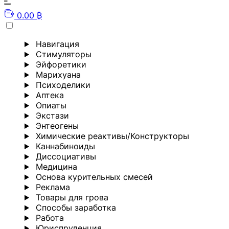
0.00 ₿
Навигация
Стимуляторы
Эйфоретики
Марихуана
Психоделики
Аптека
Опиаты
Экстази
Энтеогены
Химические реактивы/Конструкторы
Каннабиноиды
Диссоциативы
Медицина
Основа курительных смесей
Реклама
Товары для грова
Способы заработка
Работа
Юриспруденция