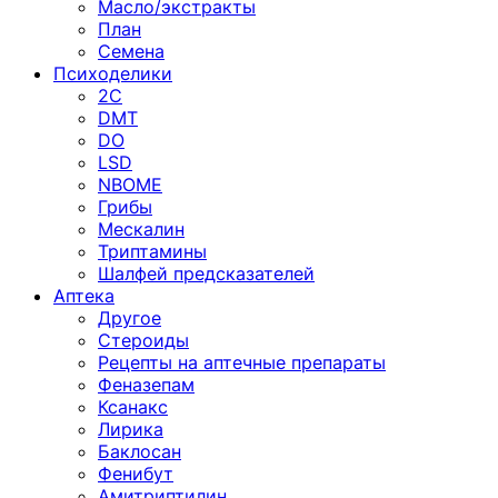
Масло/экстракты
План
Семена
Психоделики
2C
DMT
DO
LSD
NBOME
Грибы
Мескалин
Триптамины
Шалфей предсказателей
Аптека
Другое
Стероиды
Рецепты на аптечные препараты
Феназепам
Ксанакс
Лирика
Баклосан
Фенибут
Амитриптилин