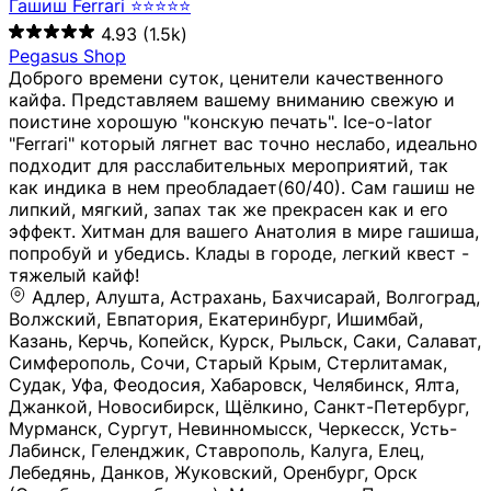
Гашиш Ferrari ⭐⭐⭐⭐⭐
4.93
(1.5k)
Pegasus Shop
Доброго времени суток, ценители качественного
кайфа. Представляем вашему вниманию свежую и
поистине хорошую "конскую печать". Ice-o-lator
"Ferrari" который лягнет вас точно неслабо, идеально
подходит для расслабительных мероприятий, так
как индика в нем преобладает(60/40). Сам гашиш не
липкий, мягкий, запах так же прекрасен как и его
эффект. Хитман для вашего Анатолия в мире гашиша,
попробуй и убедись. Клады в городе, легкий квест -
тяжелый кайф!
Адлер, Алушта, Астрахань, Бахчисарай, Волгоград, Волжский, Евпатория, Екатеринбург, Ишимбай, Казань, Керчь, Копейск, Курск, Рыльск, Саки, Салават, Симферополь, Сочи, Старый Крым, Стерлитамак, Судак, Уфа, Феодосия, Хабаровск, Челябинск, Ялта, Джанкой, Новосибирск, Щёлкино, Санкт-Петербург, Мурманск, Сургут, Невинномысск, Черкесск, Усть-Лабинск, Геленджик, Ставрополь, Калуга, Елец, Лебедянь, Данков, Жуковский, Оренбург, Орск (Оренбургская область), Магнитогорск, Пермь, Зеленоград, Солнечногорск, Нижний Новгород, Лысково, Заволжье, Кстово, Балахна (Нижегородская область), Богородск, Бор (Нижегородская область), Саратов, Энгельс, Ижевск, Тюмень, Ростов-на-Дону, Шахты, Новочеркасск, Батайск, Аксай, Люберцы, Истра, Москва, Армавир, Краснодар, Магадан, Самара, Анапа, Славянск-на-Кубани, Чаплыгин, Липецк, Нижний Тагил, Орехово-Зуево, Усть-Джегута, Лянтор, Нефтеюганск, Пыть-Ях, Урень, Ветлуга, Шахунья, Новороссийск, Крымск, Тимашёвск, Тольятти, Воткинск, Звенигород, Руза, Можайск, Белгород, Воронеж, Соликамск, Нытва, Лысьва (Пермский край), Чусовой, Кунгур, Краснокамск, Миасс, Губаха, Тула, Новомосковск, Донской, Омск, Льгов, Мытищи, Королёв, Ивантеевка, Балашиха, Семилуки, Кудымкар, Старый Оскол, Оса (Пермский край), Одинцово (Московская область), Ханты-Мансийск, Лабинск, Темрюк, Курганинск, Белореченск (Краснодарский край), Алупкa, Губкин, Рязань, Калининград, Усть-Илимск, Фрязино, Минеральные Воды, Пятигорск, Кострома, Ярославль, Коркино, Верхняя Пышма, Подольск, Красноярск, Смоленск, Долгопрудный, Чебоксары, Калачинск, Канск, Киров (Кировская область), Вологда, Рославль, Владивосток, Обнинск, Балабаново (Калужская область), Малоярославец, Брянск, Видное, Ярцево, Вязьма, Гагарин, Приволжск, Фурманов, Чайковский, Кинешма, Горячий Ключ, Улан-Удэ, Туймазы, Дюртюли, Альметьевск, Нефтекамск, Хадыженск, Апшеронск, Майкоп, Уссурийск, Ульяновск, Гатчина, Луга (Ленинградская область), Надым, Ногинск, Электросталь, Железнодорожный (Московская область), Бутурлиновка, Кириллов, Краснознаменск (Калиниградская область), Мышкин, Томмот, Холм, Абакан, Абдулино, Агидель, Агрыз, Адыгейск, Азнакаево, Алатырь, Алдан, Алейск, Александров, Александровск, Алексеевка (Белгородская обл.), Алексин, Амурск, Анадырь, Ангарск, Андреаполь, Анжеро-Судженск, Анива, Апатиты, Арамиль, Ардон, Арзамас, Аркадак, Арсеньев, Артём, Артёмовский, Архангельск, Асбест, Асино, Аткарск, Ахтубинск, Аша, Бабаево (Вологодская область), Бавлы (Республика Татарстан), Байкальск, Бакал, Баксан, Балаклава, Балаково (Саратовская область), Балашов (Саратовская область), Балтийск, Барабинск, Барнаул, Барыш (Ульяновская область), Бежецк, Белая Калитва (Ростовская область), Белебей, Белогорск (Крым), Белозерск, Белокуриха, Беломорск, Белоозёрский (Московская область), Белорецк (Республика Башкортостан), Кызыл, Белоярский (Ханты-Мансийский АО), Бердск, Березники (Пермский край), Берёзовский (Кемеровская область), Берёзовский (Свердловская область), Беслан, Бийск, Бикин, Билибино, Биробиджан, Благовещенск (Амурская область), Благовещенск (Башкортостан), Бобров, Богородицк, Боготол, Богучар, Бокситогорск (Ленинградская область), Бологое (Тверская область), Болхов, Большой Камень (Приморский край), Борисоглебск (Воронежская область), Боровичи (Новгородская область), Боровск, Бородино, Братск, Бронницы (Московская область), Бугульма (Республика Татарстан), Бугуруслан (Оренбургская область), Буинск, Буй, Буйнакск, Валдай, Валуйки, Велиж, Великие Луки, Великий Новгород, Великий Устюг, Вельск, Венёв, Верещагино, Верхнеуральск, Верхний Уфалей, Верхняя Салда, Верхняя Тура, Весьегонск, Вилючинск, Вихоревка, Вичуга, Владикавказ, Волгодонск, Волгореченск, Володарск, Волосово, Волчанск, Вольск, Воркута, Ворсма, Всеволожск (Ленинградская область), Вуктыл, Выкса, Высоковск, Высоцк, Вытегра, Вышний Волочёк, Вяземский, Вязники, Вятские Поляны, Нея, Шилка, Гаврилов Посад, Гаврилов-Ям, Гай, Галич, Гдов, Голицыно, Горно-Алтайск, Горнозаводск, Горняк, Городец, Гороховец, Гремячинск, Грозный, Грязи, Грязовец, Губкинский, Гуково, Гулькевичи, Гурьевск (Калининградская область), Гурьевск (Кемеровская область), Гусев, Гусь-Хрустальный, Давлеканово, Далматово, Дальнегорск, Дегтярск, Дедовск, Демидов, Дербент, Десногорск, Дзержинск, Дзержинский (Московская область), Дивногорск, Димитровград, Дмитровск, Дно, Добрянка, Долинск, Домодедово, Донецк (ДНР), Дорогобуж, Дрезна, Дубна, Дудинка, Духовщина, Дятьково, Егорьевск, Елабуга, Елизово, Ельня (Будет изменено название), Емва, Енисейск, Ермолино, Ершов, Ессентуки, Ефремов, Железноводск, Железногорск (Красноярский край), Железногорск (Курская область), Железногорск-Илимский, Жигулёвск, Жиздра, Жирновск, Жуков, Жуковка, Заводоуковск, Заволжск, Задонск, Заинск, Заозёрный, Заозёрск, Западная Двина, Заполярный, Зарайск, Заречный (Пензенская область), Заречный (Свердловская область), Заринск, Звенигово, Зверево, Зеленогорск ( Ленинградская обл. ), Зеленоградск, Зеленодольск, Зеленокумск, Зерноград, Зима, Змеиногорск, Зубцов, Ивангород, Иваново, Ивдель, Избербаш, Изобильный, Иланский, Инза, Инкерман, Инта, Ипатово, Искитим, Йошкар-Ола, Кадников, Калач, Калач-на-Дону, Калининск, Калтан, Калязин, Камбарка, Каменка (Пензенская область), Каменногорск (Ленинградская область), Каменск-Уральский, Каменск-Шахтинский, Камень-на-Оби, Камешково, Камышин, Канаш, Кандалакша, Карабаново, Карабаш, Карачаевск, Каргат, Каргополь, Карпинск, Карталы, Касимов, Касли, Каспийск, Катав-Ивановск, Катайск, Качканар, Кашин, Кашира, Кемерово, Кемь, Кизел, Кизилюрт, Кизляр, Кимовск, Кимры, Кингисепп, Кинель, Киреевск, Киренск, Киржач, Кириши, Кирово-Чепецк, Кировск (Ленинградская область), Кировск (Мурманская область), Кирсанов, Киселёвск, Кисловодск, Климовск, Клинцы, Княгинино, Ковдор, Ковров, Когалым, Козельск, Козьмодемьянск, Кола, Кологрив, Колпашево, Колпино, Кольчугино, Комсомольск, Комсомольск-на-Амуре, Конаково, Кондопога, Кондрово, Константиновск, Кораблино, Кореновск, Корсаков, Коряжма, Костерёво, Костомукша, Котельники, Котельниково, Котельнич, Котлас, Котовск, Кохма, Красноармейск (Московская область), Краснозаводск, Краснознаменск (Московская область), Краснокаменск, Краснослободск (Волгоградская область), Краснотурьинск, Красноуральск, Красный Сулин, Кремёнки, Кропоткин, Кубинка, Кувшиново (Тверская область), Кудрово, Кулебаки, Кумертау, Курлово, Куровское, Куртамыш, Курчатов, Куса, Кушва, Кыштым, Лабытнанги, Лагань, Лаишево (Республика Татарстан), Лакинск, Лангепас, Лахденпохья, Ленинск-Кузнецкий, Ленск (Республика Саха), Лермонтов (Ставропольский край), Лесозаводск (Приморский край), Лесосибирск, Ливны (Орловская область), Ликино-Дулёво, Липки (Тульская область), Лиски (Воронежская область), Лихославль, Лодейное Поле, Ломоносов (Санкт-Петербург), Лосино-Петровский, Лукоянов, Луховицы, Лыткарино, Любань (Ленинградская область), Любим, Людиново, Магас, Майский, Макаров, Малая Вишера, Малгобек, Мамадыш, Мамоново, Мантурово, Маркс, Махачкала, Мглин, Мегион, Медвежьегорск, Медногорск, Медынь, Меленки, Мелеуз, Менделеевск, Мещовск, Микунь, Миллерово, Минусинск, Миньяр, Мирный (Архангельская область), Мирный (Якутия), Михайловка (Город), Михайловск (Свердловская область), Михайловск (Ставропольский край), Могоча, Можга, Моздок, Мончегорск, Морозовск, Моршанск, Мосальск, Муравленко, Мурино, Муром, Мценск, Мыски, Набережные Челны, Навашино (Нижегородская область), Назарово (Красноярский край), Назрань, Нальчик, Наро-Фоминск, Нарткала, Нарьян-Мар, Находка, Невель (Псковская область), Невельск, Невьянск, Нелидово (Тверская область), Неман, Нерехта (Костромская область), Нерюнгри, Нестеров, Нефтегорск (Самарская область), Нефтекумск, Нижневартовск, Нижнекамск (Республика Татарстан), Нижнеудинск, Нижние Серги, Нижний Ломов, Нижняя Тура, Николаевск-на-Амуре, Никольск (Вологодская область), Никольск (Пензенская область), Новая Ладога, Новая Ляля, Новоалександровск, Новоалтайск, Нововоронеж, Новодвинск, Новозыбков, Новокубанск, Новокуйбышевск, Новомичуринск, Новопавловск, Новоржев, Новосокольники, Новотроицк, Новоульяновск, Новоуральск, Новохопёрск, Новочебоксарск, Новошахтинск, Новый Оскол, Новый Уренгой, Норильск, Нурлат, Нягань, Нязепетровск, Няндома, Облучье, Обоянь, Озёрск (Калининградская область), Озёрск (Челябинская область), Озёры, Октябрьск (Самарская область), Октябрьский (Башкортостан), Окуловка (Новгородская область), Оленегорск, Олонец, Онега, Опочка, Осинники, Осташков, Остров, Острогожск, Отрадный, Оха, Павлово, Павловск (Воронежская область), Павловск (Санкт-Петербург), Павловский Посад, Партизанск, Певек, Пенза, Первоуральск, Перевоз, Пересвет, Переславль-Залесский, Пестово (Новгородская область), Петрозаводск, Петропавловск-Камчатский, Печоры, Пикалёво, Пионерский, Питкяранта, Плавск, Плёс, Подпорожье, Покачи, Покров, Покровск, Полесск, Полысаево, Полярные Зори, Полярный, Поронайск, Порхов, Похвистнево, Почеп, Починок, Пошехонье, Правдинск, Приморск (Калининградская область), Приморско-Ахтарск, Приозерск, Прокопьевск, Протвино, Прохладный, Пугачёв, Пудож, Пустошка, Пушкино, Пущино, Пыталово, Радужный (Владимирская область), Радужный (Ханты-Мансийский АО), Райчихинск, Раменское, Рассказово, Ревда, Реж, Реутов, Родники, Россошь, Ростов (Ярославская обл.), Рошаль, Ртищево, Рубцовск, Рузаевка, Рыбинск, Рыбное, Ряжск, Салехард, Сальск, Саранск, Сарапул, Саров, Сасово, Сатка, Сафоново, Саяногорск, Саянск, Светлогорск, Светлоград, Светлый, Светогорск (Ленинградская область), Свободный, Себеж, Северобайкальск, Северодвинск, Североуральск, Сегежа, Семикаракорск, Сенгилей, Серафимович, Сергач, Сергиев Посад, Сердобск, Сертолово (Ленинградская область), Сестрорецк (Ленинградская область), Сибай, Скопин, Славгород, Сланцы, Слободской, Слюдянка, Собинка, Советск (Кировская область), Советск (Калининградская область), Советск (Тульская область), Советская Гавань, Советский (Ханты-Мансийский АО), Сокол (Вологодская область), Солигалич, Соль-Илецк, Сольцы, Сортавала, Сосенский, Сосновоборск, Сосновый Бор (Ленинградская область), Сосногорск, Спас-Клепики, Спасск-Рязанский, С