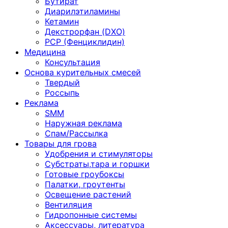
Бутират
Диарилэтиламины
Кетамин
Декстрорфан (DXO)
PCP (Фенциклидин)
Медицина
Консультация
Основа курительных смесей
Твердый
Россыпь
Реклама
SMM
Наружная реклама
Спам/Рассылка
Товары для грова
Удобрения и стимуляторы
Субстраты,тара и горшки
Готовые гроубоксы
Палатки, гроутенты
Освещение растений
Вентиляция
Гидропонные системы
Аксессуары, литература