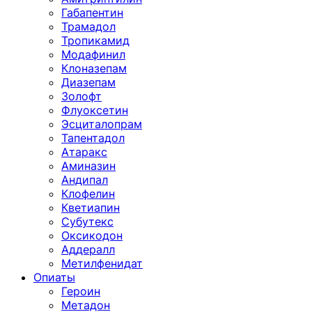
Габапентин
Трамадол
Тропикамид
Модафинил
Клоназепам
Диазепам
Золофт
Флуоксетин
Эсциталопрам
Тапентадол
Атаракс
Аминазин
Андипал
Клофелин
Кветиапин
Субутекс
Оксикодон
Аддералл
Метилфенидат
Опиаты
Героин
Метадон