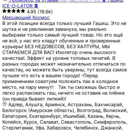
Промокод за отзывы
HQ
Чистота > 0%
🍫 Гашиш
ICE-O-LATOR 🍫
4.95
(19.6k)
Мерцающий Космос
В этой позиции всегда только лучший Гашиш. Это не
шутка и не рекламная замануха, мы реально
выбираем только самый лучший товар. Но это ещё
не всё, у нас его кладут обученные и проверенные
курьеры! БЕЗ НЕДОВЕСОВ, БЕЗ ХАЛТУРЫ, МЫ
СТАРАЕМСЯ ДЛЯ ВАС! Изолятор очень высокого
качества!. Эффект на уровне топовых печатей. В
разных городах может незначительно отличаться по
качеству, но можете быть уверены, тут всегда самое
лучшее что есть в вашем городе! -Перед
применением советуем положить пак в холодное
место, на пару минут!⠀ Так ты сможешь быстро и
легко распаковать гаш, ничего не оставив на плёнке
(он правда бывает липкий)!
Адлер, Алушта, Армянск, Астрахань, Бахчисарай,
Белогорск (Амурская область), Волгоград, Волжский,
Евпатория, Екатеринбург, Ишимбай, Казань, Керчь,
Копейск, Курск, Салават, Севастополь, Симферополь,
Стерлитамак, Уфа, Хабаровск, Челябинск, Джанкой,