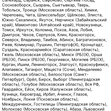
Салехард, Саранск, Сафоново, Сергиев Посад,
Сосновоборск, Сызрань, Сыктывкар, Тверь,
Тобольск, Троицк (Московская область), Химки,
Череповец, Чита, Шлиссельбург, Щёлково, Элиста,
Южно-Сахалинск, Якутск, Нерчинск (Забайкальский
край), Мамонтово (Алтайский край), Новокузнецк,
Томск, Иркутск, Коломна, Псков, Азов, Лобня,
Дмитров, Чехов, Серпухов, Клин, Красногорск,
Северск, Владимир, Тамбов, Абинск, Багратионовск,
Ржев, Коммунар, Пушкин, Петергоф(Х), Кронштадт,
Суздаль, Красноармейск (Саратовская область),
Гжель (Московская область), Минск (РБ)(Х), Орша
(РБ)(Х), Пинск (РБ)(Х), Георгиевск, Могилев (РБ)(Х),
Курган, Ишим, Лениногорск, Златоуст, Красноуфимск,
Алапаевск, Таганрог, Мацеста (Сочи), Менделеево
(Московская область), Белоостров (Санкт-
Петербург), Орёл, Бирск, Выборг (Ленинградская
область), Голубое (Московская область), Вся РФ,
Гвардейск, Ейск, Киров (Калужская область),
Кузнецк, Кировград, Ирбит, Ачинск, Глазов,
Ноябрьск, Локня (Псковская область),
Междуреченск, Гостилицы (Ленинградская область),
Молоково (Московская область), Абаза, Львовский