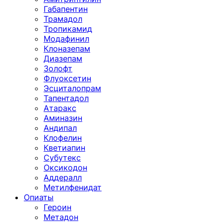
Габапентин
Трамадол
Тропикамид
Модафинил
Клоназепам
Диазепам
Золофт
Флуоксетин
Эсциталопрам
Тапентадол
Атаракс
Аминазин
Андипал
Клофелин
Кветиапин
Субутекс
Оксикодон
Аддералл
Метилфенидат
Опиаты
Героин
Метадон