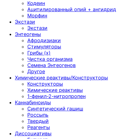
Кодеин
Ацитилированный опий + ангидрид
Морфин
Экстази
Экстази
Энтеогены
Афродизиаки
Стимуляторы
Грибы (х)
Чистка организма
Семена Энтеогенов
Другое
Химические реактивы/Конструкторы
Конструкторы
Химические реактивы
1-фенил-2-нитропропен
Каннабиноиды
Синтетический гашиш
Россыпь
Твердый
Реагенты
Диссоциативы