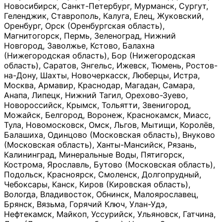
Новосибирск, Санкт-Петербург, Мурманск, Сургут,
Геленджик, Ставрополь, Калуга, Елец, Жуковский,
Оренбург, Орск (Оренбургская область),
Магнитогорск, Пермь, Зеленоград, Нижний
Новгород, Заволжье, Кстово, Балахна
(Нижегородская область), Бор (Нижегородская
область), Саратов, Энгельс, Ижевск, Тюмень, Ростов-
на-Дону, Шахты, Новочеркасск, Люберцы, Истра,
Москва, Армавир, Краснодар, Магадан, Самара,
Анапа, Липецк, Нижний Тагил, Орехово-Зуево,
Новороссийск, Крымск, Тольятти, Звенигород,
Можайск, Белгород, Воронеж, Краснокамск, Миасс,
Тула, Новомосковск, Омск, Льгов, Мытищи, Королёв,
Балашиха, Одинцово (Московская область), Внуково
(Московская область), Ханты-Мансийск, Рязань,
Калининград, Минеральные Воды, Пятигорск,
Кострома, Ярославль, Бутово (Московская область),
Подольск, Красноярск, Смоленск, Долгопрудный,
Чебоксары, Канск, Киров (Кировская область),
Вологда, Владивосток, Обнинск, Малоярославец,
Брянск, Вязьма, Горячий Ключ, Улан-Удэ,
Нефтекамск, Майкоп, Уссурийск, Ульяновск, Гатчина,