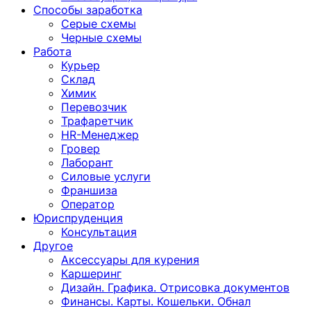
Способы заработка
Серые схемы
Черные схемы
Работа
Курьер
Склад
Химик
Перевозчик
Трафаретчик
HR-Менеджер
Гровер
Лаборант
Силовые услуги
Франшиза
Оператор
Юриспруденция
Консультация
Другoе
Аксессуары для курения
Каршеринг
Дизайн. Графика. Отрисовка документов
Финансы. Карты. Кошельки. Обнал