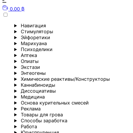
0.00 ₿
Навигация
Стимуляторы
Эйфоретики
Марихуана
Психоделики
Аптека
Опиаты
Экстази
Энтеогены
Химические реактивы/Конструкторы
Каннабиноиды
Диссоциативы
Медицина
Основа курительных смесей
Реклама
Товары для грова
Способы заработка
Работа
Юриспруденция