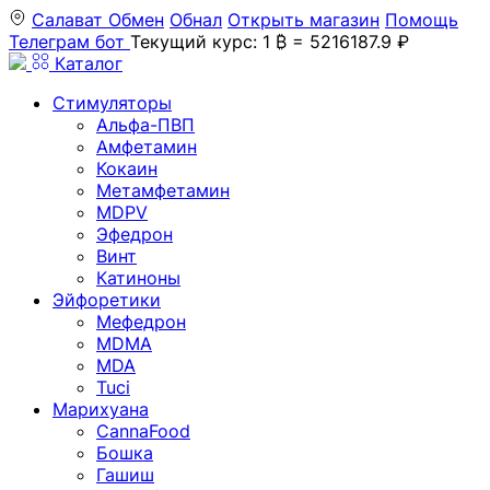
Салават
Обмен
Обнал
Открыть магазин
Помощь
Телеграм бот
Текущий курс: 1 ₿ = 5216187.9 ₽
Каталог
Стимуляторы
Альфа-ПВП
Амфетамин
Кокаин
Метамфетамин
MDPV
Эфедрон
Винт
Катиноны
Эйфоретики
Мефедрон
MDMA
MDA
Tuci
Марихуана
CannaFood
Бошка
Гашиш