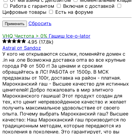
От магазина с депозитом
Моментальные клады
Работа с гарантом
Включая с доставкой
Цифровые товары
Есть на форуме
Сбросить
Применить
VHQ
Чистота > 0%
Гашиш Ice-o-lator
4.95
(17.8k)
Astral от Sandoz
У кого не открываются ссылки, поменяйте домен с
.in на .one Возможна доставка опта во все крупные
города РФ от 500 г! За ценами и сроками
обращайтесь в ЛС! РАБОТА от 1500р. В МСК
предзаказы от 100г, доставка на район - платная.
Марокканский гаш - Высшее качество для истинных
ценителей! Добро пожаловать в мир элитного
Марокканского гашиша! Этот продукт создан для
тех, кто ценит непревзойденное качество и желает
получить максимальное удовольствие от своего
опыта. Почему выбрать Марокканский гаш? Высшее
качество: Наш Марокканский гаш производится по
традиционным методам, которые передаются из
поколения в поколение. Это гарантирует, что вы