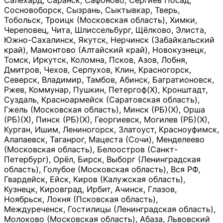
Салехард, Саранск, Сафоново, Сергиев Посад,
Сосновоборск, Сызрань, Сыктывкар, Тверь,
Тобольск, Троицк (Московская область), Химки,
Череповец, Чита, Шлиссельбург, Щёлково, Элиста,
Южно-Сахалинск, Якутск, Нерчинск (Забайкальский
край), Мамонтово (Алтайский край), Новокузнецк,
Томск, Иркутск, Коломна, Псков, Азов, Лобня,
Дмитров, Чехов, Серпухов, Клин, Красногорск,
Северск, Владимир, Тамбов, Абинск, Багратионовск,
Ржев, Коммунар, Пушкин, Петергоф(Х), Кронштадт,
Суздаль, Красноармейск (Саратовская область),
Гжель (Московская область), Минск (РБ)(Х), Орша
(РБ)(Х), Пинск (РБ)(Х), Георгиевск, Могилев (РБ)(Х),
Курган, Ишим, Лениногорск, Златоуст, Красноуфимск,
Алапаевск, Таганрог, Мацеста (Сочи), Менделеево
(Московская область), Белоостров (Санкт-
Петербург), Орёл, Бирск, Выборг (Ленинградская
область), Голубое (Московская область), Вся РФ,
Гвардейск, Ейск, Киров (Калужская область),
Кузнецк, Кировград, Ирбит, Ачинск, Глазов,
Ноябрьск, Локня (Псковская область),
Междуреченск, Гостилицы (Ленинградская область),
Молоково (Московская область), Абаза, Львовский