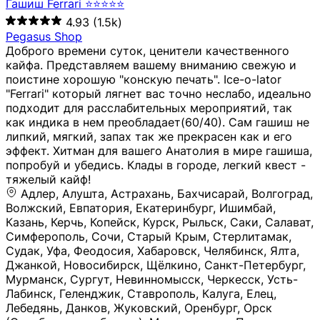
Гашиш Ferrari ⭐⭐⭐⭐⭐
4.93
(1.5k)
Pegasus Shop
Доброго времени суток, ценители качественного
кайфа. Представляем вашему вниманию свежую и
поистине хорошую "конскую печать". Ice-o-lator
"Ferrari" который лягнет вас точно неслабо, идеально
подходит для расслабительных мероприятий, так
как индика в нем преобладает(60/40). Сам гашиш не
липкий, мягкий, запах так же прекрасен как и его
эффект. Хитман для вашего Анатолия в мире гашиша,
попробуй и убедись. Клады в городе, легкий квест -
тяжелый кайф!
Адлер, Алушта, Астрахань, Бахчисарай, Волгоград, Волжский, Евпатория, Екатеринбург, Ишимбай, Казань, Керчь, Копейск, Курск, Рыльск, Саки, Салават, Симферополь, Сочи, Старый Крым, Стерлитамак, Судак, Уфа, Феодосия, Хабаровск, Челябинск, Ялта, Джанкой, Новосибирск, Щёлкино, Санкт-Петербург, Мурманск, Сургут, Невинномысск, Черкесск, Усть-Лабинск, Геленджик, Ставрополь, Калуга, Елец, Лебедянь, Данков, Жуковский, Оренбург, Орск (Оренбургская область), Магнитогорск, Пермь, Зеленоград, Солнечногорск, Нижний Новгород, Лысково, Заволжье, Кстово, Балахна (Нижегородская область), Богородск, Бор (Нижегородская область), Саратов, Энгельс, Ижевск, Тюмень, Ростов-на-Дону, Шахты, Новочеркасск, Батайск, Аксай, Люберцы, Истра, Москва, Армавир, Краснодар, Магадан, Самара, Анапа, Славянск-на-Кубани, Чаплыгин, Липецк, Нижний Тагил, Орехово-Зуево, Усть-Джегута, Лянтор, Нефтеюганск, Пыть-Ях, Урень, Ветлуга, Шахунья, Новороссийск, Крымск, Тимашёвск, Тольятти, Воткинск, Звенигород, Руза, Можайск, Белгород, Воронеж, Соликамск, Нытва, Лысьва (Пермский край), Чусовой, Кунгур, Краснокамск, Миасс, Губаха, Тула, Новомосковск, Донской, Омск, Льгов, Мытищи, Королёв, Ивантеевка, Балашиха, Семилуки, Кудымкар, Старый Оскол, Оса (Пермский край), Одинцово (Московская область), Ханты-Мансийск, Лабинск, Темрюк, Курганинск, Белореченск (Краснодарский край), Алупкa, Губкин, Рязань, Калининград, Усть-Илимск, Фрязино, Минеральные Воды, Пятигорск, Кострома, Ярославль, Коркино, Верхняя Пышма, Подольск, Красноярск, Смоленск, Долгопрудный, Чебоксары, Калачинск, Канск, Киров (Кировская область), Вологда, Рославль, Владивосток, Обнинск, Балабаново (Калужская область), Малоярославец, Брянск, Видное, Ярцево, Вязьма, Гагарин, Приволжск, Фурманов, Чайковский, Кинешма, Горячий Ключ, Улан-Удэ, Туймазы, Дюртюли, Альметьевск, Нефтекамск, Хадыженск, Апшеронск, Майкоп, Уссурийск, Ульяновск, Гатчина, Луга (Ленинградская область), Надым, Ногинск, Электросталь, Железнодорожный (Московская область), Бутурлиновка, Кириллов, Краснознаменск (Калиниградская область), Мышкин, Томмот, Холм, Абакан, Абдулино, Агидель, Агрыз, Адыгейск, Азнакаево, Алатырь, Алдан, Алейск, Александров, Александровск, Алексеевка (Белгородская обл.), Алексин, Амурск, Анадырь, Ангарск, Андреаполь, Анжеро-Судженск, Анива, Апатиты, Арамиль, Ардон, Арзамас, Аркадак, Арсеньев, Артём, Артёмовский, Архангельск, Асбест, Асино, Аткарск, Ахтубинск, Аша, Бабаево (Вологодская область), Бавлы (Республика Татарстан), Байкальск, Бакал, Баксан, Балаклава, Балаково (Саратовская область), Балашов (Саратовская область), Балтийск, Барабинск, Барнаул, Барыш (Ульяновская область), Бежецк, Белая Калитва (Ростовская область), Белебей, Белогорск (Крым), Белозерск, Белокуриха, Беломорск, Белоозёрский (Московская область), Белорецк (Республика Башкортостан), Кызыл, Белоярский (Ханты-Мансийский АО), Бердск, Березники (Пермский край), Берёзовский (Кемеровская область), Берёзовский (Свердловская область), Беслан, Бийск, Бикин, Билибино, Биробиджан, Благовещенск (Амурская область), Благовещенск (Башкортостан), Бобров, Богородицк, Боготол, Богучар, Бокситогорск (Ленинградская область), Бологое (Тверская область), Болхов, Большой Камень (Приморский край), Борисоглебск (Воронежская область), Боровичи (Новгородская область), Боровск, Бородино, Братск, Бронницы (Московская область), Бугульма (Республика Татарстан), Бугуруслан (Оренбургская область), Буинск, Буй, Буйнакск, Валдай, Валуйки, Велиж, Великие Луки, Великий Новгород, Великий Устюг, Вельск, Венёв, Верещагино, Верхнеуральск, Верхний Уфалей, Верхняя Салда, Верхняя Тура, Весьегонск, Вилючинск, Вихоревка, Вичуга, Владикавказ, Волгодонск, Волгореченск, Володарск, Волосово, Волчанск, Вольск, Воркута, Ворсма, Всеволожск (Ленинградская область), Вуктыл, Выкса, Высоковск, Высоцк, Вытегра, Вышний Волочёк, Вяземский, Вязники, Вятские Поляны, Нея, Шилка, Гаврилов Посад, Гаврилов-Ям, Гай, Галич, Гдов, Голицыно, Горно-Алтайск, Горнозаводск, Горняк, Городец, Гороховец, Гремячинск, Грозный, Грязи, Грязовец, Губкинский, Гуково, Гулькевичи, Гурьевск (Калининградская область), Гурьевск (Кемеровская область), Гусев, Гусь-Хрустальный, Давлеканово, Далматово, Дальнегорск, Дегтярск, Дедовск, Демидов, Дербент, Десногорск, Дзержинск, Дзержинский (Московская область), Дивногорск, Димитровград, Дмитровск, Дно, Добрянка, Долинск, Домодедово, Донецк (ДНР), Дорогобуж, Дрезна, Дубна, Дудинка, Духовщина, Дятьково, Егорьевск, Елабуга, Елизово, Ельня (Будет изменено название), Емва, Енисейск, Ермолино, Ершов, Ессентуки, Ефремов, Железноводск, Железногорск (Красноярский край), Железногорск (Курская область), Железногорск-Илимский, Жигулёвск, Жиздра, Жирновск, Жуков, Жуковка, Заводоуковск, Заволжск, Задонск, Заинск, Заозёрный, Заозёрск, Западная Двина, Заполярный, Зарайск, Заречный (Пензенская область), Заречный (Свердловская область), Заринск, Звенигово, Зверево, Зеленогорск ( Ленинградская обл. ), Зеленоградск, Зеленодольск, Зеленокумск, Зерноград, Зима, Змеиногорск, Зубцов, Ивангород, Иваново, Ивдель, Избербаш, Изобильный, Иланский, Инза, Инкерман, Инта, Ипатово, Искитим, Йошкар-Ола, Кадников, Калач, Калач-на-Дону, Калининск, Калтан, Калязин, Камбарка, Каменка (Пензенская область), Каменногорск (Ленинградская область), Каменск-Уральский, Каменск-Шахтинский, Камень-на-Оби, Камешково, Камышин, Канаш, Кандалакша, Карабаново, Карабаш, Карачаевск, Каргат, Каргополь, Карпинск, Карталы, Касимов, Касли, Каспийск, Катав-Ивановск, Катайск, Качканар, Кашин, Кашира, Кемерово, Кемь, Кизел, Кизилюрт, Кизляр, Кимовск, Кимры, Кингисепп, Кинель, Киреевск, Киренск, Киржач, Кириши, Кирово-Чепецк, Кировск (Ленинградская область), Кировск (Мурманская область), Кирсанов, Киселёвск, Кисловодск, Климовск, Клинцы, Княгинино, Ковдор, Ковров, Когалым, Козельск, Козьмодемьянск, Кола, Кологрив, Колпашево, Колпино, Кольчугино, Комсомольск, Комсомольск-на-Амуре, Конаково, Кондопога, Кондрово, Константиновск, Кораблино, Кореновск, Корсаков, Коряжма, Костерёво, Костомукша, Котельники, Котельниково, Котельнич, Котлас, Котовск, Кохма, Красноармейск (Московская область), Краснозаводск, Краснознаменск (Московская область), Краснокаменск, Краснослободск (Волгоградская область), Краснотурьинск, Красноуральск, Красный Сулин, Кремёнки, Кропоткин, Кубинка, Кувшиново (Тверская область), Кудрово, Кулебаки, Кумертау, Курлово, Куровское, Куртамыш, Курчатов, Куса, Кушва, Кыштым, Лабытнанги, Лагань, Лаишево (Республика Татарстан), Лакинск, Лангепас, Лахденпохья, Ленинск-Кузнецкий, Ленск (Республика Саха), Лермонтов (Ставропольский край), Лесозаводск (Приморский край), Лесосибирск, Ливны (Орловская область), Ликино-Дулёво, Липки (Тульская область), Лиски (Воронежская область), Лихославль, Лодейное Поле, Ломоносов (Санкт-Петербург), Лосино-Петровский, Лукоянов, Луховицы, Лыткарино, Любань (Ленинградская область), Любим, Людиново, Магас, Майский, Макаров, Малая Вишера, Малгобек, Мамадыш, Мамоново, Мантурово, Маркс, Махачкала, Мглин, Мегион, Медвежьегорск, Медногорск, Медынь, Меленки, Мелеуз, Менделеевск, Мещовск, Микунь, Миллерово, Минусинск, Миньяр, Мирный (Архангельская область), Мирный (Якутия), Михайловка (Город), Михайловск (Свердловская область), Михайловск (Ставропольский край), Могоча, Можга, Моздок, Мончегорск, Морозовск, Моршанск, Мосальск, Муравленко, Мурино, Муром, Мценск, Мыски, Набережные Челны, Навашино (Нижегородская область), Назарово (Красноярский край), Назрань, Нальчик, Наро-Фоминск, Нарткала, Нарьян-Мар, Находка, Невель (Псковская область), Невельск, Невьянск, Нелидово (Тверская область), Неман, Нерехта (Костромская область), Нерюнгри, Нестеров, Нефтегорск (Самарская область), Нефтекумск, Нижневартовск, Нижнекамск (Республика Татарстан), Нижнеудинск, Нижние Серги, Нижний Ломов, Нижняя Тура, Николаевск-на-Амуре, Никольск (Вологодская область), Никольск (Пензенская область), Новая Ладога, Новая Ляля, Новоалександровск, Новоалтайск, Нововоронеж, Новодвинск, Новозыбков, Новокубанск, Новокуйбышевск, Новомичуринск, Новопавловск, Новоржев, Новосокольники, Новотроицк, Новоульяновск, Новоуральск, Новохопёрск, Новочебоксарск, Новошахтинск, Новый Оскол, Новый Уренгой, Норильск, Нурлат, Нягань, Нязепетровск, Няндома, Облучье, Обоянь, Озёрск (Калининградская область), Озёрск (Челябинская область), Озёры, Октябрьск (Самарская область), Октябрьский (Башкортостан), Окуловка (Новгородская область), Оленегорск, Олонец, Онега, Опочка, Осинники, Осташков, Остров, Острогожск, Отрадный, Оха, Павлово, Павловск (Воронежская область), Павловск (Санкт-Петербург), Павловский Посад, Партизанск, Певек, Пенза, Первоуральск, Перевоз, Пересвет, Переславль-Залесский, Пестово (Новгородская область), Петрозаводск, Петропавловск-Камчатский, Печоры, Пикалёво, Пионерский, Питкяранта, Плавск, Плёс, Подпорожье, Покачи, Покров, Покровск, Полесск, Полысаево, Полярные Зори, Полярный, Поронайск, Порхов, Похвистнево, Почеп, Починок, Пошехонье, Правдинск, Приморск (Калининградская область), Приморско-Ахтарск, Приозерск, Прокопьевск, Протвино, Прохладный, Пугачёв, Пудож, Пустошка, Пушкино, Пущино, Пыталово, Радужный (Владимирская область), Радужный (Ханты-Мансийский АО), Райчихинск, Раменское, Рассказово, Ревда, Реж, Реутов, Родники, Россошь, Ростов (Ярославская обл.), Рошаль, Ртищево, Рубцовск, Рузаевка, Рыбинск, Рыбное, Ряжск, Салехард, Сальск, Саранск, Сарапул, Саров, Сасово, Сатка, Сафоново, Саяногорск, Саянск, Светлогорск, Светлоград, Светлый, Светогорск (Ленинградская область), Свободный, Себеж, Северобайкальск, Северодвинск, Североуральск, Сегежа, Семикаракорск, Сенгилей, Серафимович, Сергач, Сергиев Посад, Сердобск, Сертолово (Ленинградская область), Сестрорецк (Ленинградская область), Сибай, Скопин, Славгород, Сланцы, Слободской, Слюдянка, Собинка, Советск (Кировская область), Советск (Калининградская область), Советск (Тульская область), Советская Гавань, Советский (Ханты-Мансийский АО), Сокол (Вологодская область), Солигалич, Соль-Илецк, Сольцы, Сортавала, Сосенский, Сосновоборск, Сосновый Бор (Ленинградская область), Сосногорск, Спас-Клепики, Спасск-Рязанский, С