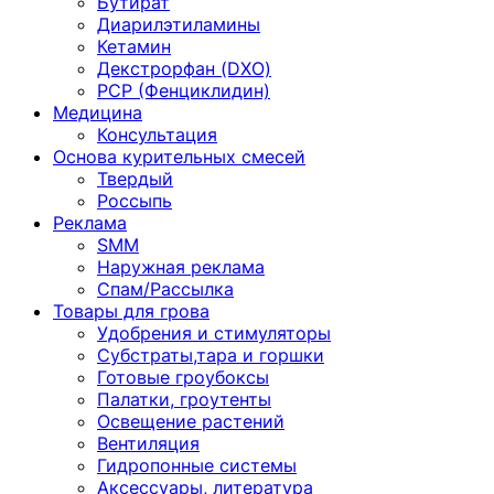
Бутират
Диарилэтиламины
Кетамин
Декстрорфан (DXO)
PCP (Фенциклидин)
Медицина
Консультация
Основа курительных смесей
Твердый
Россыпь
Реклама
SMM
Наружная реклама
Спам/Рассылка
Товары для грова
Удобрения и стимуляторы
Субстраты,тара и горшки
Готовые гроубоксы
Палатки, гроутенты
Освещение растений
Вентиляция
Гидропонные системы
Аксессуары, литература