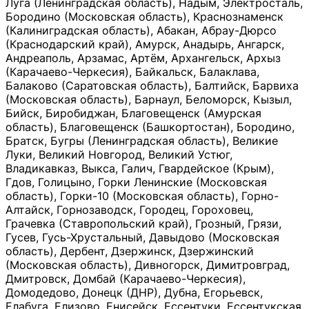
Луга (Ленинградская область), Надым, Электросталь,
Бородино (Московская область), Краснознаменск
(Калиниградская область), Абакан, Абрау-Дюрсо
(Краснодарский край), Амурск, Анадырь, Ангарск,
Андреаполь, Арзамас, Артём, Архангельск, Архыз
(Карачаево-Черкесия), Байкальск, Балаклава,
Балаково (Саратовская область), Балтийск, Барвиха
(Московская область), Барнаул, Беломорск, Кызыл,
Бийск, Биробиджан, Благовещенск (Амурская
область), Благовещенск (Башкортостан), Бородино,
Братск, Бугры (Ленинградская область), Великие
Луки, Великий Новгород, Великий Устюг,
Владикавказ, Выкса, Галич, Гвардейское (Крым),
Гдов, Голицыно, Горки Ленинские (Московская
область), Горки-10 (Московская область), Горно-
Алтайск, Горнозаводск, Городец, Гороховец,
Грачевка (Ставропольский край), Грозный, Грязи,
Гусев, Гусь-Хрустальный, Давыдово (Московская
область), Дербент, Дзержинск, Дзержинский
(Московская область), Дивногорск, Димитровград,
Дмитровск, Домбай (Карачаево-Черкесия),
Домодедово, Донецк (ДНР), Дубна, Егорьевск,
Елабуга, Елизово, Енисейск, Ессентуки, Ессентукская