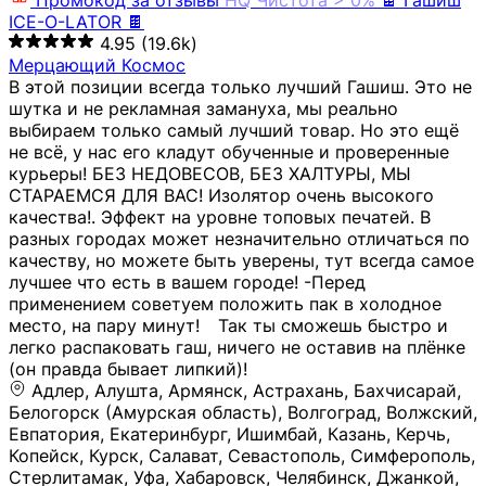
Промокод за отзывы
HQ
Чистота > 0%
🍫 Гашиш
ICE-O-LATOR 🍫
4.95
(19.6k)
Мерцающий Космос
В этой позиции всегда только лучший Гашиш. Это не
шутка и не рекламная замануха, мы реально
выбираем только самый лучший товар. Но это ещё
не всё, у нас его кладут обученные и проверенные
курьеры! БЕЗ НЕДОВЕСОВ, БЕЗ ХАЛТУРЫ, МЫ
СТАРАЕМСЯ ДЛЯ ВАС! Изолятор очень высокого
качества!. Эффект на уровне топовых печатей. В
разных городах может незначительно отличаться по
качеству, но можете быть уверены, тут всегда самое
лучшее что есть в вашем городе! -Перед
применением советуем положить пак в холодное
место, на пару минут!⠀ Так ты сможешь быстро и
легко распаковать гаш, ничего не оставив на плёнке
(он правда бывает липкий)!
Адлер, Алушта, Армянск, Астрахань, Бахчисарай,
Белогорск (Амурская область), Волгоград, Волжский,
Евпатория, Екатеринбург, Ишимбай, Казань, Керчь,
Копейск, Курск, Салават, Севастополь, Симферополь,
Стерлитамак, Уфа, Хабаровск, Челябинск, Джанкой,