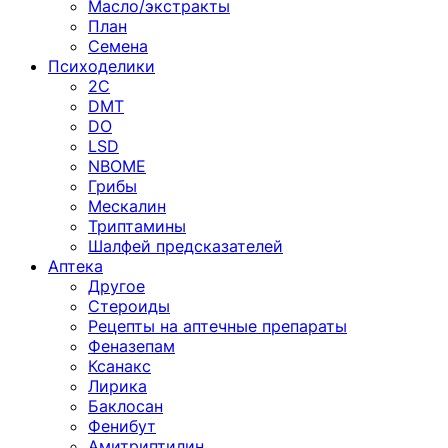
Масло/экстракты
План
Семена
Психоделики
2C
DMT
DO
LSD
NBOME
Грибы
Мескалин
Триптамины
Шалфей предсказателей
Аптека
Другое
Стероиды
Рецепты на аптечные препараты
Феназепам
Ксанакс
Лирика
Баклосан
Фенибут
Амитриптилин