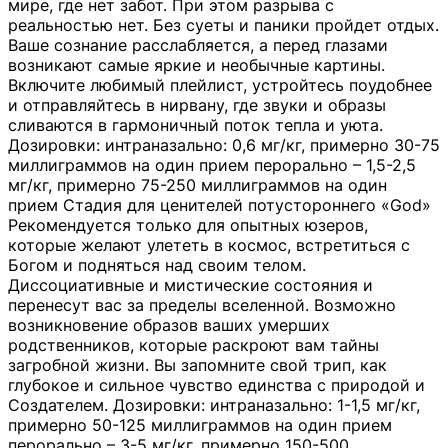
мире, где нет забот. При этом разрыва с
реальностью нет. Без суеты и паники пройдет отдых.
Ваше сознание расслабляется, а перед глазами
возникают самые яркие и необычные картины.
Включите любимый плейлист, устройтесь поудобнее
и отправляйтесь в нирвану, где звуки и образы
сливаются в гармоничный поток тепла и уюта.
Дозировки: интраназально: 0,6 мг/кг, примерно 30-75
миллиграммов на один прием перорально – 1,5-2,5
мг/кг, примерно 75-250 миллиграммов на один
прием Стадия для ценителей потустороннего «God»
Рекомендуется только для опытных юзеров,
которые желают улететь в космос, встретиться с
Богом и подняться над своим телом.
Диссоциативные и мистические состояния и
перенесут вас за пределы вселенной. Возможно
возникновение образов ваших умерших
родственников, которые раскроют вам тайны
загробной жизни. Вы запомните свой трип, как
глубокое и сильное чувство единства с природой и
Создателем. Дозировки: интраназально: 1-1,5 мг/кг,
примерно 50-125 миллиграммов на один прием
перорально – 3-5 мг/кг, примерно 150-500