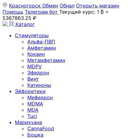
Красногорск
Обмен
Обнал
Открыть магазин
Помощь
Телеграм бот
Текущий курс: 1 ₿ =
5367863.25 ₽
Каталог
Стимуляторы
Альфа-ПВП
Амфетамин
Кокаин
Метамфетамин
MDPV
Эфедрон
Винт
Катиноны
Эйфоретики
Мефедрон
MDMA
MDA
Tuci
Марихуана
CannaFood
Бошка