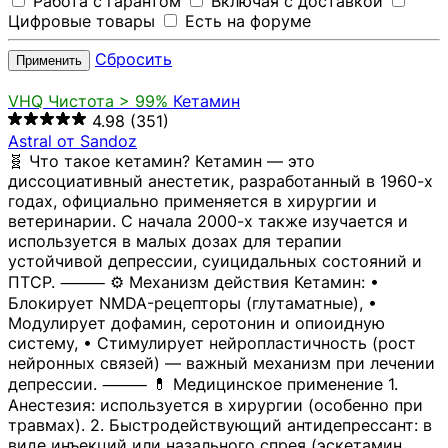
Работа с гарантом
Включая с доставкой
Цифровые товары
Есть на форуме
Сбросить
Применить
VHQ
Чистота > 99%
Кетамин
4.98
(351)
Astral от Sandoz
🧬 Что такое кетамин? Кетамин — это
диссоциативный анестетик, разработанный в 1960-х
годах, официально применяется в хирургии и
ветеринарии. С начала 2000-х также изучается и
используется в малых дозах для терапии
устойчивой депрессии, суицидальных состояний и
ПТСР. ⸻ ⚙️ Механизм действия Кетамин: •
Блокирует NMDA-рецепторы (глутаматные), •
Модулирует дофамин, серотонин и опиоидную
систему, • Стимулирует нейропластичность (рост
нейронных связей) — важный механизм при лечении
депрессии. ⸻ 💊 Медицинское применение 1.
Анестезия: используется в хирургии (особенно при
травмах). 2. Быстродействующий антидепрессант: в
виде инъекций или назального спрея (эскетамин,