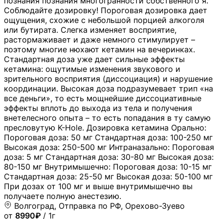
познания познания многогранности собственного я.
Соблюдайте дозировку! Пороговая дозировка дает
ощущения, схожие с небольшой порцией алкоголя
или бутирата. Слегка изменяет восприятие,
растормаживает и даже немного стимулирует –
поэтому многие нюхают кетамин на вечеринках.
Стандартная доза уже дает сильные эффекты
кетамина: ощутимые изменения звукового и
зрительного восприятия (диссоциация) и нарушение
координации. Высокая доза подразумевает трип «на
все деньги», то есть мощнейшие диссоциативные
эффекты вплоть до выхода из тела и получения
внетелесного опыта – то есть попадания в ту самую
пресловутую K-Hole. Дозировка кетамина Орально:
Пороговая доза: 50 мг Стандартная доза: 100-250 мг
Высокая доза: 250-500 мг Интраназально: Пороговая
доза: 5 мг Стандартная доза: 30-80 мг Высокая доза:
80-150 мг Внутримышечно: Пороговая доза: 10-15 мг
Стандартная доза: 25-50 мг Высокая доза: 50-100 мг
При дозах от 100 мг и выше внутримышечно вы
получаете полную анестезию.
Волгоград, Отправка по РФ, Орехово-Зуево
от
8990₽
/ 1г