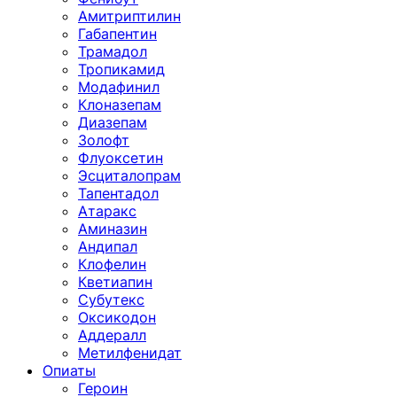
Амитриптилин
Габапентин
Трамадол
Тропикамид
Модафинил
Клоназепам
Диазепам
Золофт
Флуоксетин
Эсциталопрам
Тапентадол
Атаракс
Аминазин
Андипал
Клофелин
Кветиапин
Субутекс
Оксикодон
Аддералл
Метилфенидат
Опиаты
Героин