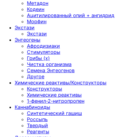
Метадон
Кодеин
Ацитилированный опий + ангидрид
Морфин
Экстази
Экстази
Энтеогены
Афродизиаки
Стимуляторы
Грибы (х)
Чистка организма
Семена Энтеогенов
Другое
Химические реактивы/Конструкторы
Конструкторы
Химические реактивы
1-фенил-2-нитропропен
Каннабиноиды
Синтетический гашиш
Россыпь
Твердый
Реагенты