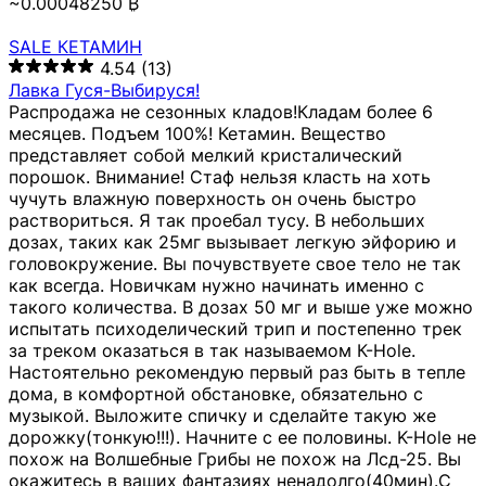
~0.00048250 ₿
SALE КЕТАМИН
4.54
(13)
Лавка Гуся-Выбируся!
Распродажа не сезонных кладов!Кладам более 6
месяцев. Подъем 100%! Кетамин. Вещество
представляет собой мелкий кристалический
порошок. Внимание! Стаф нельзя класть на хоть
чучуть влажную поверхность он очень быстро
раствориться. Я так проебал тусу. В небольших
дозах, таких как 25мг вызывает легкую эйфорию и
головокружение. Вы почувствуете свое тело не так
как всегда. Новичкам нужно начинать именно с
такого количества. В дозах 50 мг и выше уже можно
испытать психоделический трип и постепенно трек
за треком оказаться в так называемом К-Hole.
Настоятельно рекомендую первый раз быть в тепле
дома, в комфортной обстановке, обязательно с
музыкой. Выложите спичку и сделайте такую же
дорожку(тонкую!!!). Начните с ее половины. K-Hole не
похож на Волшебные Грибы не похож на Лсд-25. Вы
окажитесь в ваших фантазиях ненадолго(40мин).С