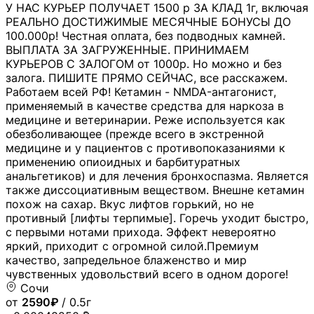
У НАС КУРЬЕР ПОЛУЧАЕТ 1500 р ЗА КЛАД 1г, включая
РЕАЛЬНО ДОСТИЖИМЫЕ МЕСЯЧНЫЕ БОНУСЫ ДО
100.000р! Честная оплата, без подводных камней.
ВЫПЛАТА ЗА ЗАГРУЖЕННЫЕ. ПРИНИМАЕМ
КУРЬЕРОВ С ЗАЛОГОМ от 1000р. Но можно и без
залога. ПИШИТЕ ПРЯМО СЕЙЧАС, все расскажем.
Работаем всей РФ! Кетамин - NMDA-антагонист,
применяемый в качестве средства для наркоза в
медицине и ветеринарии. Реже используется как
обезболивающее (прежде всего в экстренной
медицине и у пациентов с противопоказаниями к
применению опиоидных и барбитуратных
анальгетиков) и для лечения бронхоспазма. Является
также диссоциативным веществом. Внешне кетамин
похож на сахар. Вкус лифтов горький, но не
противный [лифты терпимые]. Горечь уходит быстро,
с первыми нотами прихода. Эффект невероятно
яркий, приходит с огромной силой.Премиум
качество, запредельное блаженство и мир
чувственных удовольствий всего в одном дороге!
Сочи
от
2590₽
/ 0.5г