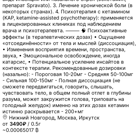
препарат Spravato). 3. Лечение хронической боли (в
некоторых странах). 4. Психотерапия с кетамином
(KAP, ketamine-assisted psychotherapy): применяется
в лицензированных клиниках под наблюдением
врача и психотерапевта. ⸻ 🧠 Психоактивные
эффекты (в терапевтических дозах) • Ощущение
«отсоединённости» от тела и мыслей (диссоциация),
• Изменения восприятия времени, пространства,
звука, • Эмоциональное освобождение, иногда
катарсис, • Потенциальное усиление инсайтов в
контексте терапии. Рекомендованные дозировки
(назально): - Пороговая 10-20мг - Средняя 50-100мг
- Сильная 100-150мг - Полная диссоциация (не
сможете передвигаться, говорить, слышать,
чувствовать тело, в общем полный отлет в глубины
разума, может закружится голова, триповать на
голодный желудок) именно на этих дозах кетамин
истинно раскрывается - 200+мг
Нижний Новгород, Москва, Иркутск
от
3490₽
/ 0.5г
~0.00065017 ₿