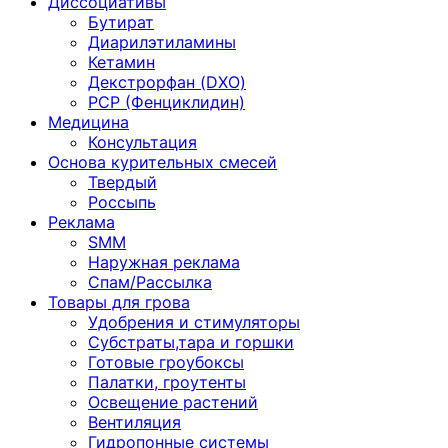
Диссоциативы
Бутират
Диарилэтиламины
Кетамин
Декстрорфан (DXO)
PCP (Фенциклидин)
Медицина
Консультация
Основа курительных смесей
Твердый
Россыпь
Реклама
SMM
Наружная реклама
Спам/Рассылка
Товары для грова
Удобрения и стимуляторы
Субстраты,тара и горшки
Готовые гроубоксы
Палатки, гроутенты
Освещение растений
Вентиляция
Гидропонные системы