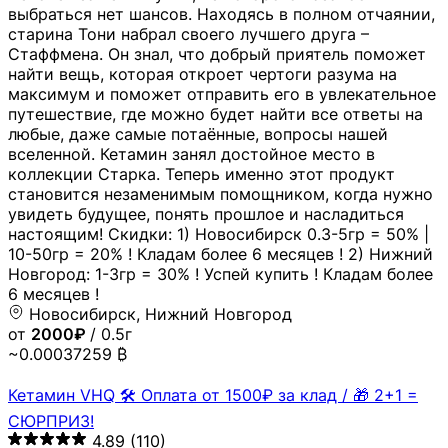
выбраться нет шансов. Находясь в полном отчаянии,
старина Тони набрал своего лучшего друга –
Стаффмена. Он знал, что добрый приятель поможет
найти вещь, которая откроет чертоги разума на
максимум и поможет отправить его в увлекательное
путешествие, где можно будет найти все ответы на
любые, даже самые потаённые, вопросы нашей
вселенной. Кетамин занял достойное место в
коллекции Старка. Теперь именно этот продукт
становится незаменимым помощником, когда нужно
увидеть будущее, понять прошлое и насладиться
настоящим! Скидки: 1) Новосибирск 0.3-5гр = 50% |
10-50гр = 20% ! Кладам более 6 месяцев ! 2) Нижний
Новгород: 1-3гр = 30% ! Успей купить ! Кладам более
6 месяцев !
Новосибирск, Нижний Новгород
от
2000₽
/ 0.5г
~0.00037259 ₿
Кетамин VHQ 🛠 Оплата от 1500₽ за клад / 🎁 2+1 =
СЮРПРИЗ!
4.89
(110)