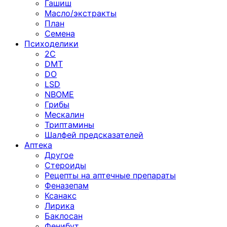
Гашиш
Масло/экстракты
План
Семена
Психоделики
2C
DMT
DO
LSD
NBOME
Грибы
Мескалин
Триптамины
Шалфей предсказателей
Аптека
Другое
Стероиды
Рецепты на аптечные препараты
Феназепам
Ксанакс
Лирика
Баклосан
Фенибут