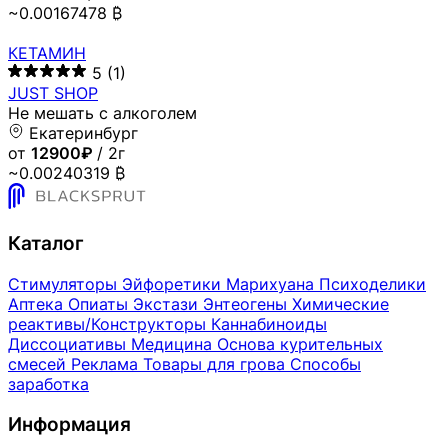
~0.00167478 ₿
КЕТАМИН
5
(1)
JUST SHOP
Не мешать с алкоголем
Екатеринбург
от
12900₽
/ 2г
~0.00240319 ₿
Каталог
Стимуляторы
Эйфоретики
Марихуана
Психоделики
Аптека
Опиаты
Экстази
Энтеогены
Химические
реактивы/Конструкторы
Каннабиноиды
Диссоциативы
Медицина
Основа курительных
смесей
Реклама
Товары для грова
Способы
заработка
Информация