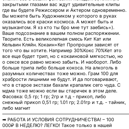
закрытыми глазами вас ждут удивительные клипы
где вы будете Режиссером и Актером одновременно.
Вы можете быть Художником у которого в руках
оказались все краски космоса. А может быть и
музыкантом. Я хз кто ты бро мне тут заебись=).
Ваше подсознание в вашем полном распоряжении.
Творите. Есть великолепная смесь Кит Кат или
Кельвин Кляйн. Кокаин+Кет Пропроции зависят от
того что вы хотите. Например 30%Кокс 70%Кет это
все еще будет трип, но с кокаиновой мягкостью, но
о сексе все равно можно забыть. И наоборот. Либо
больше трипа либо больше кокоса. На алкоголь в
разумных количествах тоже можно. Грам 100 для
храбрости лишними не будут. И да поговаривают,
что в старое экстази бахали крапалик сего чуда. С
мдма тоже можно если вы старичек в этом деле.
Фасовка: 0,5 гр; 1 гр; 2гр и т.д - прикоп, либо
снежный прикоп 0,51 гр; 1.01 гр; 2.01гр и т.д. - тайник,
либо магнит
―――――――――――――――――――――――――――
➡ РАБОТА И УСЛОВИЯ СОТРУДНИЧЕСТВА! – 100
000₽ В НЕДЕЛЮ? ЛЕГКО! Такое только в нашей