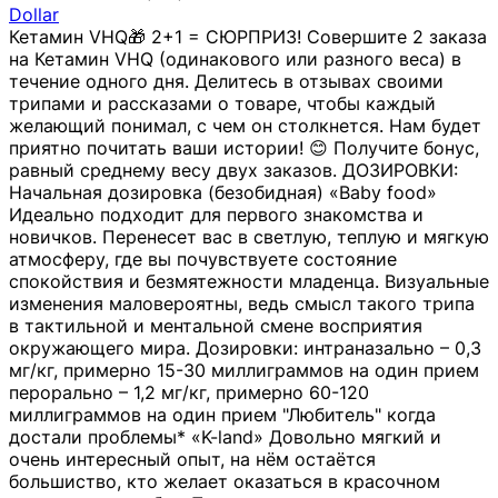
Dollar
Кетамин VHQ🎁 2+1 = СЮРПРИЗ! Совершите 2 заказа
на Кетамин VHQ (одинакового или разного веса) в
течение одного дня. Делитесь в отзывах своими
трипами и рассказами о товаре, чтобы каждый
желающий понимал, с чем он столкнется. Нам будет
приятно почитать ваши истории! 😊 Получите бонус,
равный среднему весу двух заказов. ДОЗИРОВКИ:
Начальная дозировка (безобидная) «Baby food»
Идеально подходит для первого знакомства и
новичков. Перенесет вас в светлую, теплую и мягкую
атмосферу, где вы почувствуете состояние
спокойствия и безмятежности младенца. Визуальные
изменения маловероятны, ведь смысл такого трипа
в тактильной и ментальной смене восприятия
окружающего мира. Дозировки: интраназально – 0,3
мг/кг, примерно 15-30 миллиграммов на один прием
перорально – 1,2 мг/кг, примерно 60-120
миллиграммов на один прием "Любитель" когда
достали проблемы* «K-land» Довольно мягкий и
очень интересный опыт, на нём остаётся
большиство, кто желает оказаться в красочном