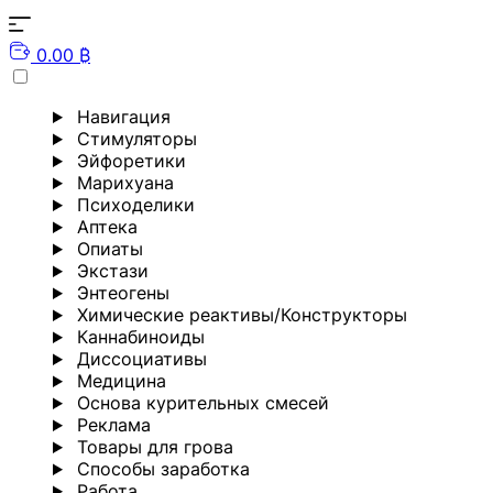
0.00 ₿
Навигация
Стимуляторы
Эйфоретики
Марихуана
Психоделики
Аптека
Опиаты
Экстази
Энтеогены
Химические реактивы/Конструкторы
Каннабиноиды
Диссоциативы
Медицина
Основа курительных смесей
Реклама
Товары для грова
Способы заработка
Работа