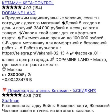
КЕТАМИН KETA-CONTROL
4.93
(154)
DOPAMINE LAND
♦️ Предложим индивидуальные условия, если ты
сотрудник другого магазина! 💲Делай 5 кладов в
день и получай 384.000 рублей в месяц на этом
товаре. 💲Удвоим твой залог для комфортного
старта. 💲Ежемесячные премии до 100.000 рублей.
💲Выдаем методичку для комфортной и безопасной
работы. 📌 Работа курьером :
https://telegra.ph/Vakansii-02-13-4 ✔️ Фасовка .01 -
клады в центре города. 🌈 DOPAMINE LAND - Место,
где помогают расти вместе.
Москва
от
23000₽
/ 2г
~0.00428476 ₿
Промокод за отзывы
Кетамин - %СКИДКИ%
4.89
(131)
Stuffman
Разгадывая загадку Войны Бесконечности, Железный
Человек зашёл в тупик, из которого казалось