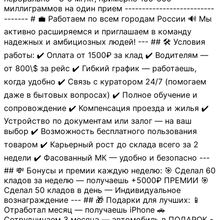
миллиграммов на один прием --------------------------
------- # 💼 Работаем по всем городам России 🔊 Мы
активно расширяемся и приглашаем в команду
надежных и амбициозных людей! --- ## 🛠 Условия
работы: ✔️ Оплата от 1500₽ за клад ✔️ Водителям —
от 800\$ за рейс ✔️ Гибкий график — работаешь,
когда удобно ✔️ Связь с куратором 24/7 (помогаем
даже в бытовых вопросах) ✔️ Полное обучение и
сопровождение ✔️ Компенсация проезда и жилья ✔️
Устройство по документам или залог — на ваш
выбор ✔️ Возможность бесплатного пользования
товаром ✔️ Карьерный рост до склада всего за 2
недели ✔️ Фасованный МК — удобно и безопасно ---
## 💸 Бонусы и премии каждую неделю: 🎯 Сделал 60
кладов за неделю — получаешь +5000₽ ПРЕМИИ 🎯
Сделал 50 кладов в день — Индивидуальное
вознаграждение --- ## 🎁 Подарки для лучших: 📱
Отработал месяц — получаешь iPhone 🚗
Сотрудничаем 3 месяца — автомобиль в ПОДАРОК -