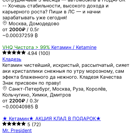
-- Хочешь стабильности, высокого дохода и
карьерного роста? Пиши в ЛС — и начни
зарабатывать уже сегодня!
Москва, Домодедово
от
2000₽
/ 0.5г
~0.00037259 ₿
VHQ
Чистота > 99%
Кетамин / Ketamine
4.94
(100)
Кладезь
Кетамин чистейший, искристый, рассыпчатый, сияет
аки кристаллики снежныя по утру морозному, сам
эфекта блаженного да нежного. Кладезя Качества
Знак присвоен по праву!
Санкт-Петербург, Москва, Руза, Королёв,
Кольчугино, Химки, Дмитров
от
2200₽
/ 0.3г
~0.00040985 ₿
★ Кетамин★ АКЦИЯ КЛАД В ПОДАРОК★
5
(72)
Mr. President