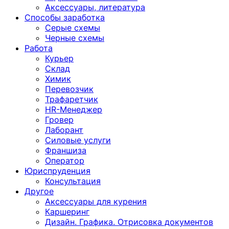
Аксессуары, литература
Способы заработка
Серые схемы
Черные схемы
Работа
Курьер
Склад
Химик
Перевозчик
Трафаретчик
HR-Менеджер
Гровер
Лаборант
Силовые услуги
Франшиза
Оператор
Юриспруденция
Консультация
Другoе
Аксессуары для курения
Каршеринг
Дизайн. Графика. Отрисовка документов