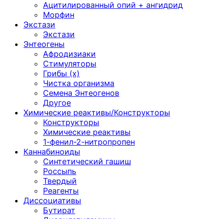
Ацитилированный опий + ангидрид
Морфин
Экстази
Экстази
Энтеогены
Афродизиаки
Стимуляторы
Грибы (х)
Чистка организма
Семена Энтеогенов
Другое
Химические реактивы/Конструкторы
Конструкторы
Химические реактивы
1-фенил-2-нитропропен
Каннабиноиды
Синтетический гашиш
Россыпь
Твердый
Реагенты
Диссоциативы
Бутират