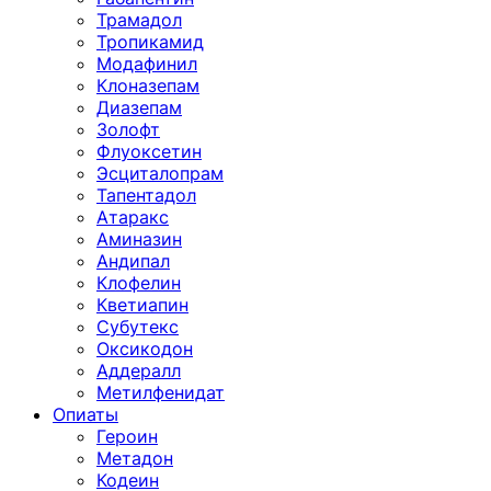
Трамадол
Тропикамид
Модафинил
Клоназепам
Диазепам
Золофт
Флуоксетин
Эсциталопрам
Тапентадол
Атаракс
Аминазин
Андипал
Клофелин
Кветиапин
Субутекс
Оксикодон
Аддералл
Метилфенидат
Опиаты
Героин
Метадон
Кодеин