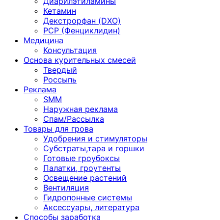
Диарилэтиламины
Кетамин
Декстрорфан (DXO)
PCP (Фенциклидин)
Медицина
Консультация
Основа курительных смесей
Твердый
Россыпь
Реклама
SMM
Наружная реклама
Спам/Рассылка
Товары для грова
Удобрения и стимуляторы
Субстраты,тара и горшки
Готовые гроубоксы
Палатки, гроутенты
Освещение растений
Вентиляция
Гидропонные системы
Аксессуары, литература
Способы заработка