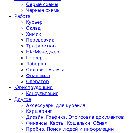
Серые схемы
Черные схемы
Работа
Курьер
Склад
Химик
Перевозчик
Трафаретчик
HR-Менеджер
Гровер
Лаборант
Силовые услуги
Франшиза
Оператор
Юриспруденция
Консультация
Другoе
Аксессуары для курения
Каршеринг
Дизайн. Графика. Отрисовка документов
Финансы. Карты. Кошельки. Обнал
Пробив. Поиск людей и информации