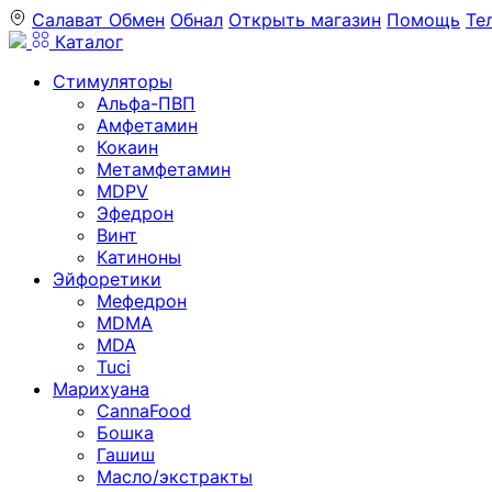
Салават
Обмен
Обнал
Открыть магазин
Помощь
Те
Каталог
Стимуляторы
Альфа-ПВП
Амфетамин
Кокаин
Метамфетамин
MDPV
Эфедрон
Винт
Катиноны
Эйфоретики
Мефедрон
MDMA
MDA
Tuci
Марихуана
CannaFood
Бошка
Гашиш
Масло/экстракты