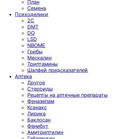
План
Семена
Психоделики
2C
DMT
DO
LSD
NBOME
Грибы
Мескалин
Триптамины
Шалфей предсказателей
Аптека
Другое
Стероиды
Рецепты на аптечные препараты
Феназепам
Ксанакс
Лирика
Баклосан
Фенибут
Амитриптилин
Габапентин