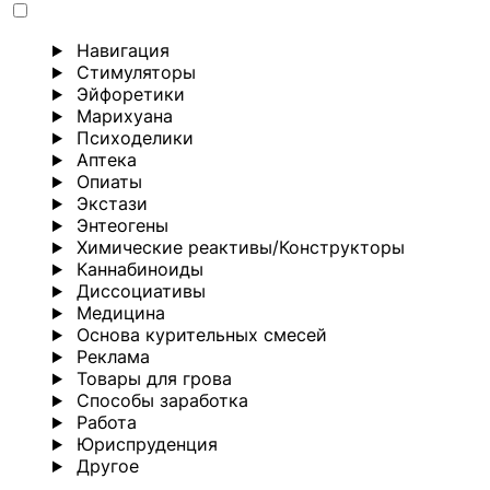
Навигация
Стимуляторы
Эйфоретики
Марихуана
Психоделики
Аптека
Опиаты
Экстази
Энтеогены
Химические реактивы/Конструкторы
Каннабиноиды
Диссоциативы
Медицина
Основа курительных смесей
Реклама
Товары для грова
Способы заработка
Работа
Юриспруденция
Другoе