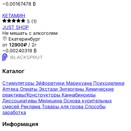
~0.00167478 ₿
КЕТАМИН
5
(1)
JUST SHOP
Не мешать с алкоголем
Екатеринбург
от
12900₽
/ 2г
~0.00240319 ₿
Каталог
Стимуляторы
Эйфоретики
Марихуана
Психоделики
Аптека
Опиаты
Экстази
Энтеогены
Химические
реактивы/Конструкторы
Каннабиноиды
Диссоциативы
Медицина
Основа курительных
смесей
Реклама
Товары для грова
Способы
заработка
Информация