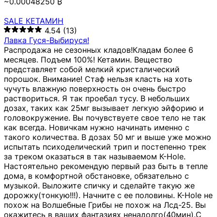
~0.00048250 ₿
SALE КЕТАМИН
4.54
(13)
Лавка Гуся-Выбируся!
Распродажа не сезонных кладов!Кладам более 6
месяцев. Подъем 100%! Кетамин. Вещество
представляет собой мелкий кристалический
порошок. Внимание! Стаф нельзя класть на хоть
чучуть влажную поверхность он очень быстро
раствориться. Я так проебал тусу. В небольших
дозах, таких как 25мг вызывает легкую эйфорию и
головокружение. Вы почувствуете свое тело не так
как всегда. Новичкам нужно начинать именно с
такого количества. В дозах 50 мг и выше уже можно
испытать психоделический трип и постепенно трек
за треком оказаться в так называемом К-Hole.
Настоятельно рекомендую первый раз быть в тепле
дома, в комфортной обстановке, обязательно с
музыкой. Выложите спичку и сделайте такую же
дорожку(тонкую!!!). Начните с ее половины. K-Hole не
похож на Волшебные Грибы не похож на Лсд-25. Вы
окажитесь в ваших фантазиях ненадолго(40мин).С