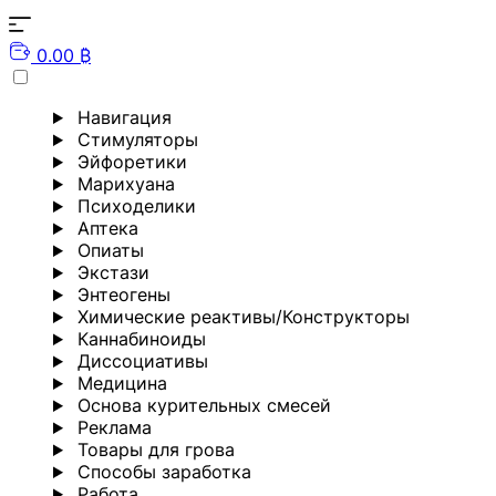
0.00 ₿
Навигация
Стимуляторы
Эйфоретики
Марихуана
Психоделики
Аптека
Опиаты
Экстази
Энтеогены
Химические реактивы/Конструкторы
Каннабиноиды
Диссоциативы
Медицина
Основа курительных смесей
Реклама
Товары для грова
Способы заработка
Работа