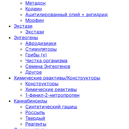
Метадон
Кодеин
Ацитилированный опий + ангидрид
Морфин
Экстази
Экстази
Энтеогены
Афродизиаки
Стимуляторы
Грибы (х)
Чистка организма
Семена Энтеогенов
Другое
Химические реактивы/Конструкторы
Конструкторы
Химические реактивы
1-фенил-2-нитропропен
Каннабиноиды
Синтетический гашиш
Россыпь
Твердый
Реагенты