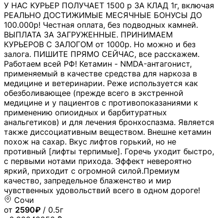
У НАС КУРЬЕР ПОЛУЧАЕТ 1500 р ЗА КЛАД 1г, включая
РЕАЛЬНО ДОСТИЖИМЫЕ МЕСЯЧНЫЕ БОНУСЫ ДО
100.000р! Честная оплата, без подводных камней.
ВЫПЛАТА ЗА ЗАГРУЖЕННЫЕ. ПРИНИМАЕМ
КУРЬЕРОВ С ЗАЛОГОМ от 1000р. Но можно и без
залога. ПИШИТЕ ПРЯМО СЕЙЧАС, все расскажем.
Работаем всей РФ! Кетамин - NMDA-антагонист,
применяемый в качестве средства для наркоза в
медицине и ветеринарии. Реже используется как
обезболивающее (прежде всего в экстренной
медицине и у пациентов с противопоказаниями к
применению опиоидных и барбитуратных
анальгетиков) и для лечения бронхоспазма. Является
также диссоциативным веществом. Внешне кетамин
похож на сахар. Вкус лифтов горький, но не
противный [лифты терпимые]. Горечь уходит быстро,
с первыми нотами прихода. Эффект невероятно
яркий, приходит с огромной силой.Премиум
качество, запредельное блаженство и мир
чувственных удовольствий всего в одном дороге!
Сочи
от
2590₽
/ 0.5г