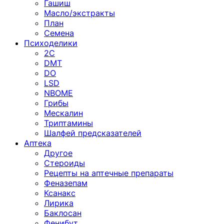
Гашиш
Масло/экстракты
План
Семена
Психоделики
2C
DMT
DO
LSD
NBOME
Грибы
Мескалин
Триптамины
Шалфей предсказателей
Аптека
Другое
Стероиды
Рецепты на аптечные препараты
Феназепам
Ксанакс
Лирика
Баклосан
Фенибут