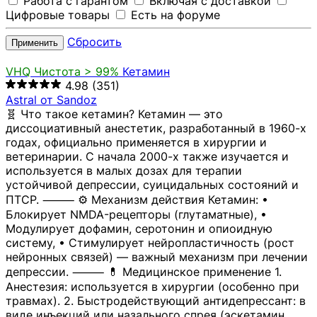
Работа с гарантом
Включая с доставкой
Цифровые товары
Есть на форуме
Сбросить
Применить
VHQ
Чистота > 99%
Кетамин
4.98
(351)
Astral от Sandoz
🧬 Что такое кетамин? Кетамин — это
диссоциативный анестетик, разработанный в 1960-х
годах, официально применяется в хирургии и
ветеринарии. С начала 2000-х также изучается и
используется в малых дозах для терапии
устойчивой депрессии, суицидальных состояний и
ПТСР. ⸻ ⚙️ Механизм действия Кетамин: •
Блокирует NMDA-рецепторы (глутаматные), •
Модулирует дофамин, серотонин и опиоидную
систему, • Стимулирует нейропластичность (рост
нейронных связей) — важный механизм при лечении
депрессии. ⸻ 💊 Медицинское применение 1.
Анестезия: используется в хирургии (особенно при
травмах). 2. Быстродействующий антидепрессант: в
виде инъекций или назального спрея (эскетамин,