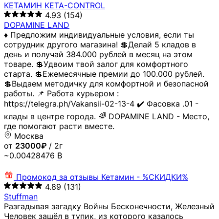
КЕТАМИН KETA-CONTROL
4.93
(154)
DOPAMINE LAND
♦️ Предложим индивидуальные условия, если ты
сотрудник другого магазина! 💲Делай 5 кладов в
день и получай 384.000 рублей в месяц на этом
товаре. 💲Удвоим твой залог для комфортного
старта. 💲Ежемесячные премии до 100.000 рублей.
💲Выдаем методичку для комфортной и безопасной
работы. 📌 Работа курьером :
https://telegra.ph/Vakansii-02-13-4 ✔️ Фасовка .01 -
клады в центре города. 🌈 DOPAMINE LAND - Место,
где помогают расти вместе.
Москва
от
23000₽
/ 2г
~0.00428476 ₿
Промокод за отзывы
Кетамин - %СКИДКИ%
4.89
(131)
Stuffman
Разгадывая загадку Войны Бесконечности, Железный
Человек зашёл в тупик, из которого казалось