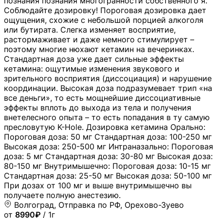
познания познания многогранности собственного я.
Соблюдайте дозировку! Пороговая дозировка дает
ощущения, схожие с небольшой порцией алкоголя
или бутирата. Слегка изменяет восприятие,
растормаживает и даже немного стимулирует –
поэтому многие нюхают кетамин на вечеринках.
Стандартная доза уже дает сильные эффекты
кетамина: ощутимые изменения звукового и
зрительного восприятия (диссоциация) и нарушение
координации. Высокая доза подразумевает трип «на
все деньги», то есть мощнейшие диссоциативные
эффекты вплоть до выхода из тела и получения
внетелесного опыта – то есть попадания в ту самую
пресловутую K-Hole. Дозировка кетамина Орально:
Пороговая доза: 50 мг Стандартная доза: 100-250 мг
Высокая доза: 250-500 мг Интраназально: Пороговая
доза: 5 мг Стандартная доза: 30-80 мг Высокая доза:
80-150 мг Внутримышечно: Пороговая доза: 10-15 мг
Стандартная доза: 25-50 мг Высокая доза: 50-100 мг
При дозах от 100 мг и выше внутримышечно вы
получаете полную анестезию.
Волгоград, Отправка по РФ, Орехово-Зуево
от
8990₽
/ 1г