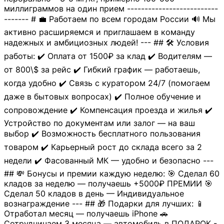
миллиграммов на один прием --------------------------
------- # 💼 Работаем по всем городам России 🔊 Мы
активно расширяемся и приглашаем в команду
надежных и амбициозных людей! --- ## 🛠 Условия
работы: ✔️ Оплата от 1500₽ за клад ✔️ Водителям —
от 800\$ за рейс ✔️ Гибкий график — работаешь,
когда удобно ✔️ Связь с куратором 24/7 (помогаем
даже в бытовых вопросах) ✔️ Полное обучение и
сопровождение ✔️ Компенсация проезда и жилья ✔️
Устройство по документам или залог — на ваш
выбор ✔️ Возможность бесплатного пользования
товаром ✔️ Карьерный рост до склада всего за 2
недели ✔️ Фасованный МК — удобно и безопасно ---
## 💸 Бонусы и премии каждую неделю: 🎯 Сделал 60
кладов за неделю — получаешь +5000₽ ПРЕМИИ 🎯
Сделал 50 кладов в день — Индивидуальное
вознаграждение --- ## 🎁 Подарки для лучших: 📱
Отработал месяц — получаешь iPhone 🚗
Сотрудничаем 3 месяца — автомобиль в ПОДАРОК -