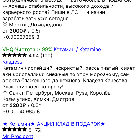
-- Хочешь стабильности, высокого дохода и
карьерного роста? Пиши в ЛС — и начни
зарабатывать уже сегодня!
Москва, Домодедово
от
2000₽
/ 0.5г
~0.00037259 ₿
VHQ
Чистота > 99%
Кетамин / Ketamine
4.94
(100)
Кладезь
Кетамин чистейший, искристый, рассыпчатый, сияет
аки кристаллики снежныя по утру морозному, сам
эфекта блаженного да нежного. Кладезя Качества
Знак присвоен по праву!
Санкт-Петербург, Москва, Руза, Королёв,
Кольчугино, Химки, Дмитров
от
2200₽
/ 0.3г
~0.00040985 ₿
★ Кетамин★ АКЦИЯ КЛАД В ПОДАРОК★
5
(72)
Mr. President