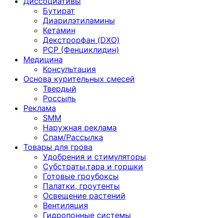
Диссоциативы
Бутират
Диарилэтиламины
Кетамин
Декстрорфан (DXO)
PCP (Фенциклидин)
Медицина
Консультация
Основа курительных смесей
Твердый
Россыпь
Реклама
SMM
Наружная реклама
Спам/Рассылка
Товары для грова
Удобрения и стимуляторы
Субстраты,тара и горшки
Готовые гроубоксы
Палатки, гроутенты
Освещение растений
Вентиляция
Гидропонные системы