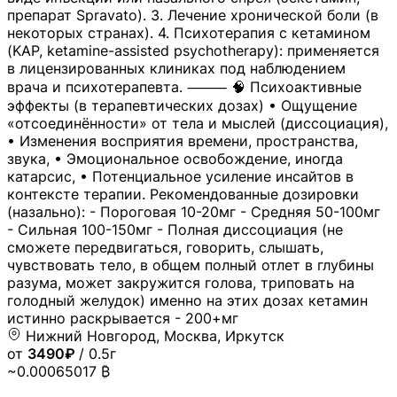
препарат Spravato). 3. Лечение хронической боли (в
некоторых странах). 4. Психотерапия с кетамином
(KAP, ketamine-assisted psychotherapy): применяется
в лицензированных клиниках под наблюдением
врача и психотерапевта. ⸻ 🧠 Психоактивные
эффекты (в терапевтических дозах) • Ощущение
«отсоединённости» от тела и мыслей (диссоциация),
• Изменения восприятия времени, пространства,
звука, • Эмоциональное освобождение, иногда
катарсис, • Потенциальное усиление инсайтов в
контексте терапии. Рекомендованные дозировки
(назально): - Пороговая 10-20мг - Средняя 50-100мг
- Сильная 100-150мг - Полная диссоциация (не
сможете передвигаться, говорить, слышать,
чувствовать тело, в общем полный отлет в глубины
разума, может закружится голова, триповать на
голодный желудок) именно на этих дозах кетамин
истинно раскрывается - 200+мг
Нижний Новгород, Москва, Иркутск
от
3490₽
/ 0.5г
~0.00065017 ₿