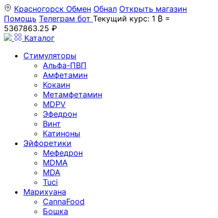
Красногорск
Обмен
Обнал
Открыть магазин
Помощь
Телеграм бот
Текущий курс: 1 ₿ =
5367863.25 ₽
Каталог
Стимуляторы
Альфа-ПВП
Амфетамин
Кокаин
Метамфетамин
MDPV
Эфедрон
Винт
Катиноны
Эйфоретики
Мефедрон
MDMA
MDA
Tuci
Марихуана
CannaFood
Бошка