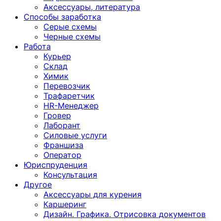
Аксессуары, литература
Способы заработка
Серые схемы
Черные схемы
Работа
Курьер
Склад
Химик
Перевозчик
Трафаретчик
HR-Менеджер
Гровер
Лаборант
Силовые услуги
Франшиза
Оператор
Юриспруденция
Консультация
Другoе
Аксессуары для курения
Каршеринг
Дизайн. Графика. Отрисовка документов