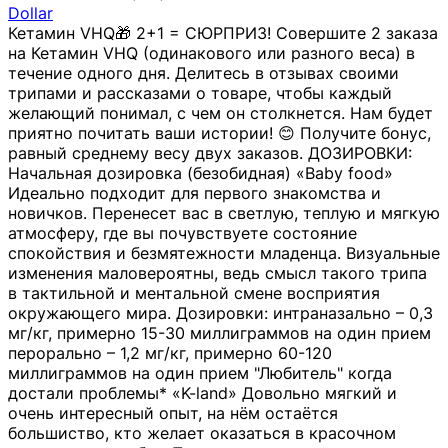
Dollar
Кетамин VHQ🎁 2+1 = СЮРПРИЗ! Совершите 2 заказа
на Кетамин VHQ (одинакового или разного веса) в
течение одного дня. Делитесь в отзывах своими
трипами и рассказами о товаре, чтобы каждый
желающий понимал, с чем он столкнется. Нам будет
приятно почитать ваши истории! 😊 Получите бонус,
равный среднему весу двух заказов. ДОЗИРОВКИ:
Начальная дозировка (безобидная) «Baby food»
Идеально подходит для первого знакомства и
новичков. Перенесет вас в светлую, теплую и мягкую
атмосферу, где вы почувствуете состояние
спокойствия и безмятежности младенца. Визуальные
изменения маловероятны, ведь смысл такого трипа
в тактильной и ментальной смене восприятия
окружающего мира. Дозировки: интраназально – 0,3
мг/кг, примерно 15-30 миллиграммов на один прием
перорально – 1,2 мг/кг, примерно 60-120
миллиграммов на один прием "Любитель" когда
достали проблемы* «K-land» Довольно мягкий и
очень интересный опыт, на нём остаётся
большиство, кто желает оказаться в красочном