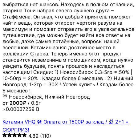
выбраться нет шансов. Находясь в полном отчаянии,
старина Тони набрал своего лучшего друга –
Стаффмена. Он знал, что добрый приятель поможет
найти вещь, которая откроет чертоги разума на
максимум и поможет отправить его в увлекательное
путешествие, где можно будет найти все ответы на
любые, даже самые потаённые, вопросы нашей
вселенной. Кетамин занял достойное место в
коллекции Старка. Теперь именно этот продукт
становится незаменимым помощником, когда нужно
увидеть будущее, понять прошлое и насладиться
настоящим! Скидки: 1) Новосибирск 0.3-5гр = 50% |
10-50гр = 20% ! Кладам более 6 месяцев ! 2) Нижний
Новгород: 1-3гр = 30% ! Успей купить ! Кладам более
6 месяцев !
Новосибирск, Нижний Новгород
от
2000₽
/ 0.5г
~0.00037259 ₿
Кетамин VHQ 🛠 Оплата от 1500₽ за клад / 🎁 2+1 =
СЮРПРИЗ!
4.89
(110)