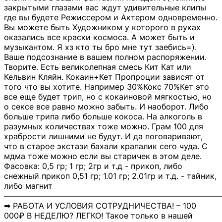
закрытыми глазами вас ждут удивительные клипы
где вы будете Режиссером и Актером одновременно.
Вы можете быть Художником у которого в руках
оказались все краски космоса. А может быть и
музыкантом. Я хз кто ты бро мне тут заебись=).
Ваше подсознание в вашем полном распоряжении.
Творите. Есть великолепная смесь Кит Кат или
Кельвин Кляйн. Кокаин+Кет Пропроции зависят от
того что вы хотите. Например 30%Кокс 70%Кет это
все еще будет трип, но с кокаиновой мягкостью, но
о сексе все равно можно забыть. И наоборот. Либо
больше трипа либо больше кокоса. На алкоголь в
разумных количествах тоже можно. Грам 100 для
храбрости лишними не будут. И да поговаривают,
что в старое экстази бахали крапалик сего чуда. С
мдма тоже можно если вы старичек в этом деле.
Фасовка: 0,5 гр; 1 гр; 2гр и т.д - прикоп, либо
снежный прикоп 0,51 гр; 1.01 гр; 2.01гр и т.д. - тайник,
либо магнит
―――――――――――――――――――――――――――
➡ РАБОТА И УСЛОВИЯ СОТРУДНИЧЕСТВА! – 100
000₽ В НЕДЕЛЮ? ЛЕГКО! Такое только в нашей