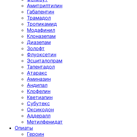
Амитриптилин
Габапентин
Трамадол
Тропикамид
Модафинил
Клоназепам
Диазепам
Золофт
Флуоксетин
Эсциталопрам
Тапентадол
Атаракс
Аминазин
Андипал
Клофелин
Кветиапин
Субутекс
Оксикодон
Аддералл
Метилфенидат
Опиаты
Героин