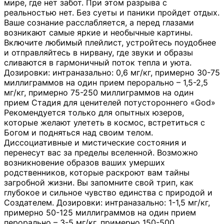
мире, где нет забот. При этом разрыва с
реальностью нет. Без суеты и паники пройдет отдых.
Ваше сознание расслабляется, а перед глазами
возникают самые яркие и необычные картины.
Включите любимый плейлист, устройтесь поудобнее
и отправляйтесь в нирвану, где звуки и образы
сливаются в гармоничный поток тепла и уюта.
Дозировки: интраназально: 0,6 мг/кг, примерно 30-75
миллиграммов на один прием перорально – 1,5-2,5
мг/кг, примерно 75-250 миллиграммов на один
прием Стадия для ценителей потустороннего «God»
Рекомендуется только для опытных юзеров,
которые желают улететь в космос, встретиться с
Богом и подняться над своим телом.
Диссоциативные и мистические состояния и
перенесут вас за пределы вселенной. Возможно
возникновение образов ваших умерших
родственников, которые раскроют вам тайны
загробной жизни. Вы запомните свой трип, как
глубокое и сильное чувство единства с природой и
Создателем. Дозировки: интраназально: 1-1,5 мг/кг,
примерно 50-125 миллиграммов на один прием
перорально – 3-5 мг/кг, примерно 150-500