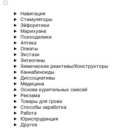
Навигация
Стимуляторы
Эйфоретики
Марихуана
Психоделики
Аптека
Опиаты
Экстази
Энтеогены
Химические реактивы/Конструкторы
Каннабиноиды
Диссоциативы
Медицина
Основа курительных смесей
Реклама
Товары для грова
Способы заработка
Работа
Юриспруденция
Другoе