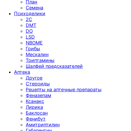
План
Семена
Психоделики
2C
DMT
DO
LSD
NBOME
Грибы
Мескалин
Триптамины
Шалфей предсказателей
Аптека
Другое
Стероиды
Рецепты на аптечные препараты
Феназепам
Ксанакс
Лирика
Баклосан
Фенибут
Амитриптилин
Габапентин