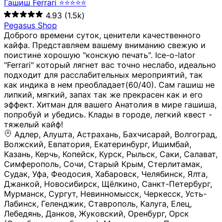
Гашиш Ferrari ⭐⭐⭐⭐⭐
4.93
(1.5k)
Pegasus Shop
Доброго времени суток, ценители качественного
кайфа. Представляем вашему вниманию свежую и
поистине хорошую "конскую печать". Ice-o-lator
"Ferrari" который лягнет вас точно неслабо, идеально
подходит для расслабительных мероприятий, так
как индика в нем преобладает(60/40). Сам гашиш не
липкий, мягкий, запах так же прекрасен как и его
эффект. Хитман для вашего Анатолия в мире гашиша,
попробуй и убедись. Клады в городе, легкий квест -
тяжелый кайф!
Адлер, Алушта, Астрахань, Бахчисарай, Волгоград, Волжский, Евпатория, Екатеринбург, Ишимбай, Казань, Керчь, Копейск, Курск, Рыльск, Саки, Салават, Симферополь, Сочи, Старый Крым, Стерлитамак, Судак, Уфа, Феодосия, Хабаровск, Челябинск, Ялта, Джанкой, Новосибирск, Щёлкино, Санкт-Петербург, Мурманск, Сургут, Невинномысск, Черкесск, Усть-Лабинск, Геленджик, Ставрополь, Калуга, Елец, Лебедянь, Данков, Жуковский, Оренбург, Орск (Оренбургская область), Магнитогорск, Пермь, Зеленоград, Солнечногорск, Нижний Новгород, Лысково, Заволжье, Кстово, Балахна (Нижегородская область), Богородск, Бор (Нижегородская область), Саратов, Энгельс, Ижевск, Тюмень, Ростов-на-Дону, Шахты, Новочеркасск, Батайск, Аксай, Люберцы, Истра, Москва, Армавир, Краснодар, Магадан, Самара, Анапа, Славянск-на-Кубани, Чаплыгин, Липецк, Нижний Тагил, Орехово-Зуево, Усть-Джегута, Лянтор, Нефтеюганск, Пыть-Ях, Урень, Ветлуга, Шахунья, Новороссийск, Крымск, Тимашёвск, Тольятти, Воткинск, Звенигород, Руза, Можайск, Белгород, Воронеж, Соликамск, Нытва, Лысьва (Пермский край), Чусовой, Кунгур, Краснокамск, Миасс, Губаха, Тула, Новомосковск, Донской, Омск, Льгов, Мытищи, Королёв, Ивантеевка, Балашиха, Семилуки, Кудымкар, Старый Оскол, Оса (Пермский край), Одинцово (Московская область), Ханты-Мансийск, Лабинск, Темрюк, Курганинск, Белореченск (Краснодарский край), Алупкa, Губкин, Рязань, Калининград, Усть-Илимск, Фрязино, Минеральные Воды, Пятигорск, Кострома, Ярославль, Коркино, Верхняя Пышма, Подольск, Красноярск, Смоленск, Долгопрудный, Чебоксары, Калачинск, Канск, Киров (Кировская область), Вологда, Рославль, Владивосток, Обнинск, Балабаново (Калужская область), Малоярославец, Брянск, Видное, Ярцево, Вязьма, Гагарин, Приволжск, Фурманов, Чайковский, Кинешма, Горячий Ключ, Улан-Удэ, Туймазы, Дюртюли, Альметьевск, Нефтекамск, Хадыженск, Апшеронск, Майкоп, Уссурийск, Ульяновск, Гатчина, Луга (Ленинградская область), Надым, Ногинск, Электросталь, Железнодорожный (Московская область), Бутурлиновка, Кириллов, Краснознаменск (Калиниградская область), Мышкин, Томмот, Холм, Абакан, Абдулино, Агидель, Агрыз, Адыгейск, Азнакаево, Алатырь, Алдан, Алейск, Александров, Александровск, Алексеевка (Белгородская обл.), Алексин, Амурск, Анадырь, Ангарск, Андреаполь, Анжеро-Судженск, Анива, Апатиты, Арамиль, Ардон, Арзамас, Аркадак, Арсеньев, Артём, Артёмовский, Архангельск, Асбест, Асино, Аткарск, Ахтубинск, Аша, Бабаево (Вологодская область), Бавлы (Республика Татарстан), Байкальск, Бакал, Баксан, Балаклава, Балаково (Саратовская область), Балашов (Саратовская область), Балтийск, Барабинск, Барнаул, Барыш (Ульяновская область), Бежецк, Белая Калитва (Ростовская область), Белебей, Белогорск (Крым), Белозерск, Белокуриха, Беломорск, Белоозёрский (Московская область), Белорецк (Республика Башкортостан), Кызыл, Белоярский (Ханты-Мансийский АО), Бердск, Березники (Пермский край), Берёзовский (Кемеровская область), Берёзовский (Свердловская область), Беслан, Бийск, Бикин, Билибино, Биробиджан, Благовещенск (Амурская область), Благовещенск (Башкортостан), Бобров, Богородицк, Боготол, Богучар, Бокситогорск (Ленинградская область), Бологое (Тверская область), Болхов, Большой Камень (Приморский край), Борисоглебск (Воронежская область), Боровичи (Новгородская область), Боровск, Бородино, Братск, Бронницы (Московская область), Бугульма (Республика Татарстан), Бугуруслан (Оренбургская область), Буинск, Буй, Буйнакск, Валдай, Валуйки, Велиж, Великие Луки, Великий Новгород, Великий Устюг, Вельск, Венёв, Верещагино, Верхнеуральск, Верхний Уфалей, Верхняя Салда, Верхняя Тура, Весьегонск, Вилючинск, Вихоревка, Вичуга, Владикавказ, Волгодонск, Волгореченск, Володарск, Волосово, Волчанск, Вольск, Воркута, Ворсма, Всеволожск (Ленинградская область), Вуктыл, Выкса, Высоковск, Высоцк, Вытегра, Вышний Волочёк, Вяземский, Вязники, Вятские Поляны, Нея, Шилка, Гаврилов Посад, Гаврилов-Ям, Гай, Галич, Гдов, Голицыно, Горно-Алтайск, Горнозаводск, Горняк, Городец, Гороховец, Гремячинск, Грозный, Грязи, Грязовец, Губкинский, Гуково, Гулькевичи, Гурьевск (Калининградская область), Гурьевск (Кемеровская область), Гусев, Гусь-Хрустальный, Давлеканово, Далматово, Дальнегорск, Дегтярск, Дедовск, Демидов, Дербент, Десногорск, Дзержинск, Дзержинский (Московская область), Дивногорск, Димитровград, Дмитровск, Дно, Добрянка, Долинск, Домодедово, Донецк (ДНР), Дорогобуж, Дрезна, Дубна, Дудинка, Духовщина, Дятьково, Егорьевск, Елабуга, Елизово, Ельня (Будет изменено название), Емва, Енисейск, Ермолино, Ершов, Ессентуки, Ефремов, Железноводск, Железногорск (Красноярский край), Железногорск (Курская область), Железногорск-Илимский, Жигулёвск, Жиздра, Жирновск, Жуков, Жуковка, Заводоуковск, Заволжск, Задонск, Заинск, Заозёрный, Заозёрск, Западная Двина, Заполярный, Зарайск, Заречный (Пензенская область), Заречный (Свердловская область), Заринск, Звенигово, Зверево, Зеленогорск ( Ленинградская обл. ), Зеленоградск, Зеленодольск, Зеленокумск, Зерноград, Зима, Змеиногорск, Зубцов, Ивангород, Иваново, Ивдель, Избербаш, Изобильный, Иланский, Инза, Инкерман, Инта, Ипатово, Искитим, Йошкар-Ола, Кадников, Калач, Калач-на-Дону, Калининск, Калтан, Калязин, Камбарка, Каменка (Пензенская область), Каменногорск (Ленинградская область), Каменск-Уральский, Каменск-Шахтинский, Камень-на-Оби, Камешково, Камышин, Канаш, Кандалакша, Карабаново, Карабаш, Карачаевск, Каргат, Каргополь, Карпинск, Карталы, Касимов, Касли, Каспийск, Катав-Ивановск, Катайск, Качканар, Кашин, Кашира, Кемерово, Кемь, Кизел, Кизилюрт, Кизляр, Кимовск, Кимры, Кингисепп, Кинель, Киреевск, Киренск, Киржач, Кириши, Кирово-Чепецк, Кировск (Ленинградская область), Кировск (Мурманская область), Кирсанов, Киселёвск, Кисловодск, Климовск, Клинцы, Княгинино, Ковдор, Ковров, Когалым, Козельск, Козьмодемьянск, Кола, Кологрив, Колпашево, Колпино, Кольчугино, Комсомольск, Комсомольск-на-Амуре, Конаково, Кондопога, Кондрово, Константиновск, Кораблино, Кореновск, Корсаков, Коряжма, Костерёво, Костомукша, Котельники, Котельниково, Котельнич, Котлас, Котовск, Кохма, Красноармейск (Московская область), Краснозаводск, Краснознаменск (Московская область), Краснокаменск, Краснослободск (Волгоградская область), Краснотурьинск, Красноуральск, Красный Сулин, Кремёнки, Кропоткин, Кубинка, Кувшиново (Тверская область), Кудрово, Кулебаки, Кумертау, Курлово, Куровское, Куртамыш, Курчатов, Куса, Кушва, Кыштым, Лабытнанги, Лагань, Лаишево (Республика Татарстан), Лакинск, Лангепас, Лахденпохья, Ленинск-Кузнецкий, Ленск (Республика Саха), Лермонтов (Ставропольский край), Лесозаводск (Приморский край), Лесосибирск, Ливны (Орловская область), Ликино-Дулёво, Липки (Тульская область), Лиски (Воронежская область), Лихославль, Лодейное Поле, Ломоносов (Санкт-Петербург), Лосино-Петровский, Лукоянов, Луховицы, Лыткарино, Любань (Ленинградская область), Любим, Людиново, Магас, Майский, Макаров, Малая Вишера, Малгобек, Мамадыш, Мамоново, Мантурово, Маркс, Махачкала, Мглин, Мегион, Медвежьегорск, Медногорск, Медынь, Меленки, Мелеуз, Менделеевск, Мещовск, Микунь, Миллерово, Минусинск, Миньяр, Мирный (Архангельская область), Мирный (Якутия), Михайловка (Город), Михайловск (Свердловская область), Михайловск (Ставропольский край), Могоча, Можга, Моздок, Мончегорск, Морозовск, Моршанск, Мосальск, Муравленко, Мурино, Муром, Мценск, Мыски, Набережные Челны, Навашино (Нижегородская область), Назарово (Красноярский край), Назрань, Нальчик, Наро-Фоминск, Нарткала, Нарьян-Мар, Находка, Невель (Псковская область), Невельск, Невьянск, Нелидово (Тверская область), Неман, Нерехта (Костромская область), Нерюнгри, Нестеров, Нефтегорск (Самарская область), Нефтекумск, Нижневартовск, Нижнекамск (Республика Татарстан), Нижнеудинск, Нижние Серги, Нижний Ломов, Нижняя Тура, Николаевск-на-Амуре, Никольск (Вологодская область), Никольск (Пензенская область), Новая Ладога, Новая Ляля, Новоалександровск, Новоалтайск, Нововоронеж, Новодвинск, Новозыбков, Новокубанск, Новокуйбышевск, Новомичуринск, Новопавловск, Новоржев, Новосокольники, Новотроицк, Новоульяновск, Новоуральск, Новохопёрск, Новочебоксарск, Новошахтинск, Новый Оскол, Новый Уренгой, Норильск, Нурлат, Нягань, Нязепетровск, Няндома, Облучье, Обоянь, Озёрск (Калининградская область), Озёрск (Челябинская область), Озёры, Октябрьск (Самарская область), Октябрьский (Башкортостан), Окуловка (Новгородская область), Оленегорск, Олонец, Онега, Опочка, Осинники, Осташков, Остров, Острогожск, Отрадный, Оха, Павлово, Павловск (Воронежская область), Павловск (Санкт-Петербург), Павловский Посад, Партизанск, Певек, Пенза, Первоуральск, Перевоз, Пересвет, Переславль-Залесский, Пестово (Новгородская область), Петрозаводск, Петропавловск-Камчатский, Печоры, Пикалёво, Пионерский, Питкяранта, Плавск, Плёс, Подпорожье, Покачи, Покров, Покровск, Полесск, Полысаево, Полярные Зори, Полярный, Поронайск, Порхов, Похвистнево, Почеп, Починок, Пошехонье, Правдинск, Приморск (Калининградская область), Приморско-Ахтарск, Приозерск, Прокопьевск, Протвино, Прохладный, Пугачёв, Пудож, Пустошка, Пушкино, Пущино, Пыталово, Радужный (Владимирская область), Радужный (Ханты-Мансийский АО), Райчихинск, Раменское, Рассказово, Ревда, Реж, Реутов, Родники, Россошь, Ростов (Ярославская обл.), Рошаль, Ртищево, Рубцовск, Рузаевка, Рыбинск, Рыбное, Ряжск, Салехард, Сальск, Саранск, Сарапул, Саров, Сасово, Сатка, Сафоново, Саяногорск, Саянск, Светлогорск, Светлоград, Светлый, Светогорск (Ленинградская область), Свободный, Себеж, Северобайкальск, Северодвинск, Североуральск, Сегежа, Семикаракорск, Сенгилей, Серафимович, Сергач, Сергиев Посад, Сердобск, Сертолово (Ленинградская область), Сестрорецк (Ленинградская область), Сибай, Скопин, Славгород, Сланцы, Слободской, Слюдянка, Собинка, Советск (Кировская область), Советск (Калининградская область), Советск (Тульская область), Советская Гавань, Советский (Ханты-Мансийский АО), Сокол (Вологодская область), Солигалич, Соль-Илецк, Сольцы, Сортавала, Сосенский, Сосновоборск, Сосновый Бор (Ленинградская область), Сосногорск, Спас-Клепики, Спасск-Рязанский, С