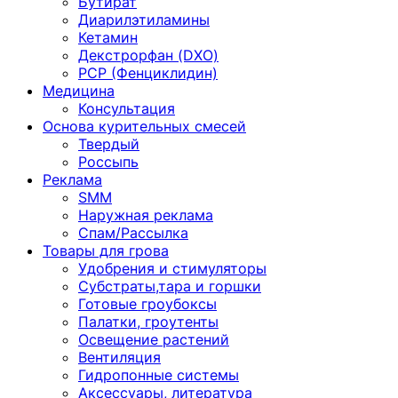
Бутират
Диарилэтиламины
Кетамин
Декстрорфан (DXO)
PCP (Фенциклидин)
Медицина
Консультация
Основа курительных смесей
Твердый
Россыпь
Реклама
SMM
Наружная реклама
Спам/Рассылка
Товары для грова
Удобрения и стимуляторы
Субстраты,тара и горшки
Готовые гроубоксы
Палатки, гроутенты
Освещение растений
Вентиляция
Гидропонные системы
Аксессуары, литература