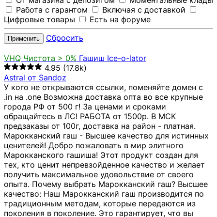
От магазина с депозитом
Моментальные клады
Работа с гарантом
Включая с доставкой
Цифровые товары
Есть на форуме
Сбросить
Применить
VHQ
Чистота > 0%
Гашиш Ice-o-lator
4.95
(17.8k)
Astral от Sandoz
У кого не открываются ссылки, поменяйте домен с
.in на .one Возможна доставка опта во все крупные
города РФ от 500 г! За ценами и сроками
обращайтесь в ЛС! РАБОТА от 1500р. В МСК
предзаказы от 100г, доставка на район - платная.
Марокканский гаш - Высшее качество для истинных
ценителей! Добро пожаловать в мир элитного
Марокканского гашиша! Этот продукт создан для
тех, кто ценит непревзойденное качество и желает
получить максимальное удовольствие от своего
опыта. Почему выбрать Марокканский гаш? Высшее
качество: Наш Марокканский гаш производится по
традиционным методам, которые передаются из
поколения в поколение. Это гарантирует, что вы