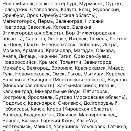
Новосибирск, Санкт-Петербург, Мурманск, Сургут,
Геленджик, Ставрополь, Калуга, Елец, Жуковский,
Оренбург, Орск (Оренбургская область),
Магнитогорск, Пермь, Зеленоград, Нижний
Новгород, Заволжье, Кстово, Балахна
(Нижегородская область), Бор (Нижегородская
область), Саратов, Энгельс, Ижевск, Тюмень, Ростов-
на-Дону, Шахты, Новочеркасск, Люберцы, Истра,
Москва, Армавир, Краснодар, Магадан, Самара,
Анапа, Липецк, Нижний Тагил, Орехово-Зуево,
Новороссийск, Крымск, Тольятти, Звенигород,
Можайск, Белгород, Воронеж, Краснокамск, Миасс,
Тула, Новомосковск, Омск, Льгов, Мытищи, Королёв,
Балашиха, Одинцово (Московская область), Внуково
(Московская область), Ханты-Мансийск, Рязань,
Калининград, Минеральные Воды, Пятигорск,
Кострома, Ярославль, Бутово (Московская область),
Подольск, Красноярск, Смоленск, Долгопрудный,
Чебоксары, Канск, Киров (Кировская область),
Вологда, Владивосток, Обнинск, Малоярославец,
Брянск, Вязьма, Горячий Ключ, Улан-Удэ,
Нефтекамск, Майкоп, Уссурийск, Ульяновск, Гатчина,