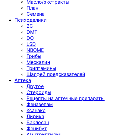
Масло/экстракты
План
Семена
Психоделики
2C
DMT
DO
LSD
NBOME
Грибы
Мескалин
Триптамины
Шалфей предсказателей
Аптека
Другое
Стероиды
Рецепты на аптечные препараты
Феназепам
Ксанакс
Лирика
Баклосан
Фенибут
Амитриптилин