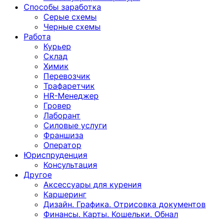
Способы заработка
Серые схемы
Черные схемы
Работа
Курьер
Склад
Химик
Перевозчик
Трафаретчик
HR-Менеджер
Гровер
Лаборант
Силовые услуги
Франшиза
Оператор
Юриспруденция
Консультация
Другoе
Аксессуары для курения
Каршеринг
Дизайн. Графика. Отрисовка документов
Финансы. Карты. Кошельки. Обнал