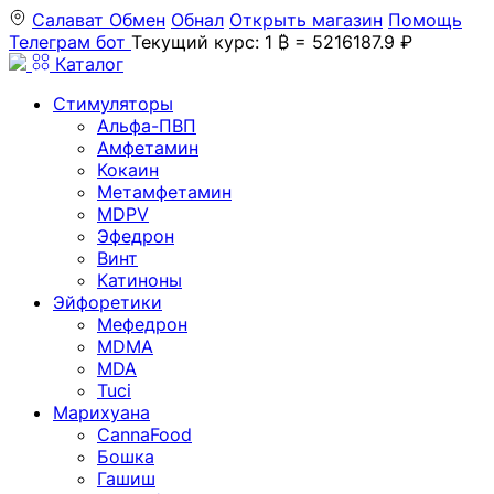
Салават
Обмен
Обнал
Открыть магазин
Помощь
Телеграм бот
Текущий курс: 1 ₿ = 5216187.9 ₽
Каталог
Стимуляторы
Альфа-ПВП
Амфетамин
Кокаин
Метамфетамин
MDPV
Эфедрон
Винт
Катиноны
Эйфоретики
Мефедрон
MDMA
MDA
Tuci
Марихуана
CannaFood
Бошка
Гашиш