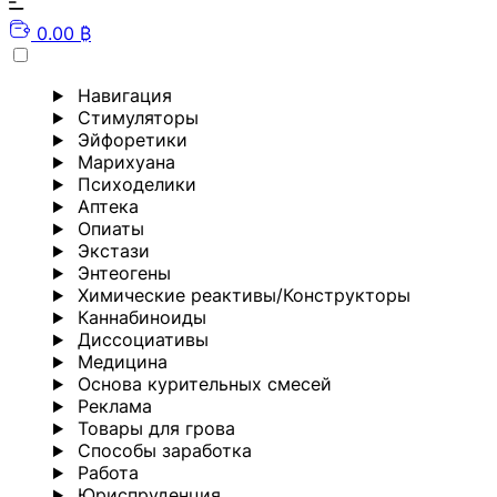
0.00 ₿
Навигация
Стимуляторы
Эйфоретики
Марихуана
Психоделики
Аптека
Опиаты
Экстази
Энтеогены
Химические реактивы/Конструкторы
Каннабиноиды
Диссоциативы
Медицина
Основа курительных смесей
Реклама
Товары для грова
Способы заработка
Работа
Юриспруденция