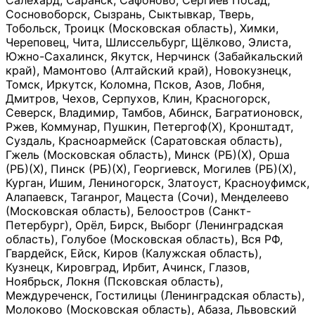
Салехард, Саранск, Сафоново, Сергиев Посад,
Сосновоборск, Сызрань, Сыктывкар, Тверь,
Тобольск, Троицк (Московская область), Химки,
Череповец, Чита, Шлиссельбург, Щёлково, Элиста,
Южно-Сахалинск, Якутск, Нерчинск (Забайкальский
край), Мамонтово (Алтайский край), Новокузнецк,
Томск, Иркутск, Коломна, Псков, Азов, Лобня,
Дмитров, Чехов, Серпухов, Клин, Красногорск,
Северск, Владимир, Тамбов, Абинск, Багратионовск,
Ржев, Коммунар, Пушкин, Петергоф(Х), Кронштадт,
Суздаль, Красноармейск (Саратовская область),
Гжель (Московская область), Минск (РБ)(Х), Орша
(РБ)(Х), Пинск (РБ)(Х), Георгиевск, Могилев (РБ)(Х),
Курган, Ишим, Лениногорск, Златоуст, Красноуфимск,
Алапаевск, Таганрог, Мацеста (Сочи), Менделеево
(Московская область), Белоостров (Санкт-
Петербург), Орёл, Бирск, Выборг (Ленинградская
область), Голубое (Московская область), Вся РФ,
Гвардейск, Ейск, Киров (Калужская область),
Кузнецк, Кировград, Ирбит, Ачинск, Глазов,
Ноябрьск, Локня (Псковская область),
Междуреченск, Гостилицы (Ленинградская область),
Молоково (Московская область), Абаза, Львовский