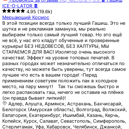
Промокод за отзывы
HQ
Чистота > 0%
🍫 Гашиш
ICE-O-LATOR 🍫
4.95
(19.6k)
Мерцающий Космос
В этой позиции всегда только лучший Гашиш. Это не
шутка и не рекламная замануха, мы реально
выбираем только самый лучший товар. Но это ещё
не всё, у нас его кладут обученные и проверенные
курьеры! БЕЗ НЕДОВЕСОВ, БЕЗ ХАЛТУРЫ, МЫ
СТАРАЕМСЯ ДЛЯ ВАС! Изолятор очень высокого
качества!. Эффект на уровне топовых печатей. В
разных городах может незначительно отличаться по
качеству, но можете быть уверены, тут всегда самое
лучшее что есть в вашем городе! -Перед
применением советуем положить пак в холодное
место, на пару минут!⠀ Так ты сможешь быстро и
легко распаковать гаш, ничего не оставив на плёнке
(он правда бывает липкий)!
Адлер, Алушта, Армянск, Астрахань, Бахчисарай,
Белогорск (Амурская область), Волгоград, Волжский,
Евпатория, Екатеринбург, Ишимбай, Казань, Керчь,
Копейск, Курск, Салават, Севастополь, Симферополь,
Стерлитамак, Уфа, Хабаровск, Челябинск, Джанкой,