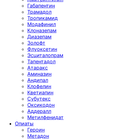
Габапентин
Трамадол
Тропикамид
Модафинил
Клоназепам
Диазепам
Золофт
Флуоксетин
Эсциталопрам
Тапентадол
Атаракс
Аминазин
Андипал
Клофелин
Кветиапин
Субутекс
Оксикодон
Аддералл
Метилфенидат
Опиаты
Героин
Метадон