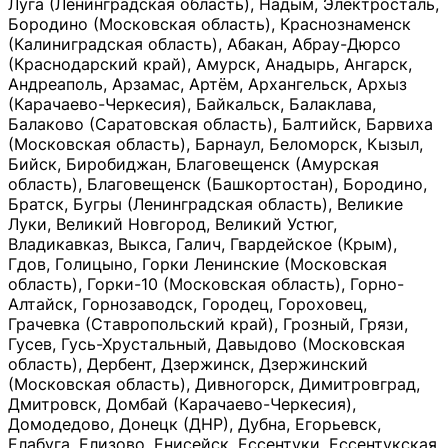
Луга (Ленинградская область), Надым, Электросталь,
Бородино (Московская область), Краснознаменск
(Калиниградская область), Абакан, Абрау-Дюрсо
(Краснодарский край), Амурск, Анадырь, Ангарск,
Андреаполь, Арзамас, Артём, Архангельск, Архыз
(Карачаево-Черкесия), Байкальск, Балаклава,
Балаково (Саратовская область), Балтийск, Барвиха
(Московская область), Барнаул, Беломорск, Кызыл,
Бийск, Биробиджан, Благовещенск (Амурская
область), Благовещенск (Башкортостан), Бородино,
Братск, Бугры (Ленинградская область), Великие
Луки, Великий Новгород, Великий Устюг,
Владикавказ, Выкса, Галич, Гвардейское (Крым),
Гдов, Голицыно, Горки Ленинские (Московская
область), Горки-10 (Московская область), Горно-
Алтайск, Горнозаводск, Городец, Гороховец,
Грачевка (Ставропольский край), Грозный, Грязи,
Гусев, Гусь-Хрустальный, Давыдово (Московская
область), Дербент, Дзержинск, Дзержинский
(Московская область), Дивногорск, Димитровград,
Дмитровск, Домбай (Карачаево-Черкесия),
Домодедово, Донецк (ДНР), Дубна, Егорьевск,
Елабуга, Елизово, Енисейск, Ессентуки, Ессентукская