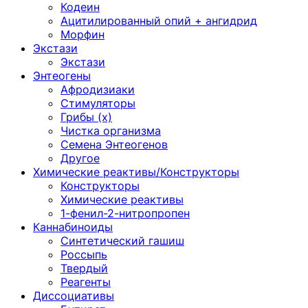
Кодеин
Ацитилированный опий + ангидрид
Морфин
Экстази
Экстази
Энтеогены
Афродизиаки
Стимуляторы
Грибы (х)
Чистка организма
Семена Энтеогенов
Другое
Химические реактивы/Конструкторы
Конструкторы
Химические реактивы
1-фенил-2-нитропропен
Каннабиноиды
Синтетический гашиш
Россыпь
Твердый
Реагенты
Диссоциативы