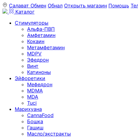
Салават
Обмен
Обнал
Открыть магазин
Помощь
Те
Каталог
Стимуляторы
Альфа-ПВП
Амфетамин
Кокаин
Метамфетамин
MDPV
Эфедрон
Винт
Катиноны
Эйфоретики
Мефедрон
MDMA
MDA
Tuci
Марихуана
CannaFood
Бошка
Гашиш
Масло/экстракты