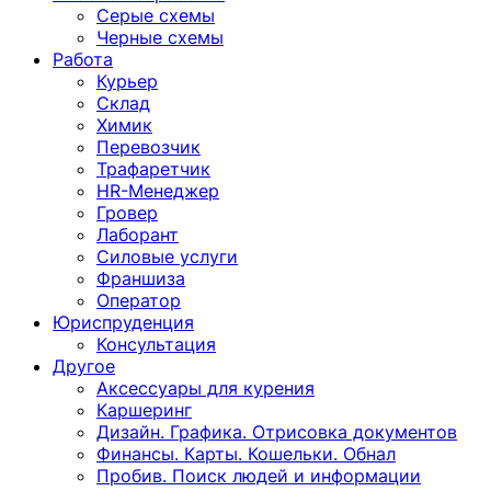
Серые схемы
Черные схемы
Работа
Курьер
Склад
Химик
Перевозчик
Трафаретчик
HR-Менеджер
Гровер
Лаборант
Силовые услуги
Франшиза
Оператор
Юриспруденция
Консультация
Другoе
Аксессуары для курения
Каршеринг
Дизайн. Графика. Отрисовка документов
Финансы. Карты. Кошельки. Обнал
Пробив. Поиск людей и информации