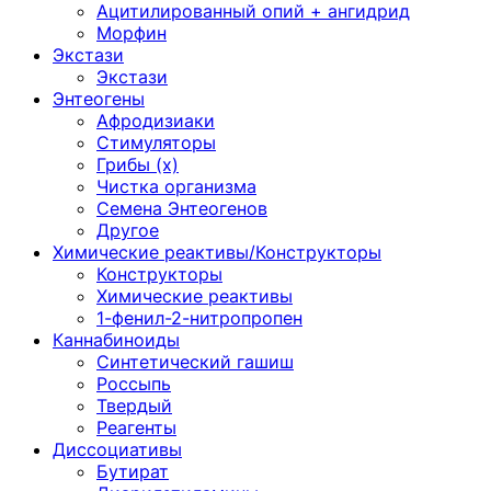
Ацитилированный опий + ангидрид
Морфин
Экстази
Экстази
Энтеогены
Афродизиаки
Стимуляторы
Грибы (х)
Чистка организма
Семена Энтеогенов
Другое
Химические реактивы/Конструкторы
Конструкторы
Химические реактивы
1-фенил-2-нитропропен
Каннабиноиды
Синтетический гашиш
Россыпь
Твердый
Реагенты
Диссоциативы
Бутират