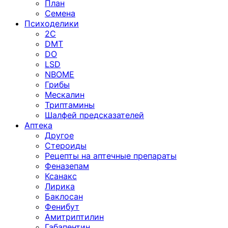
План
Семена
Психоделики
2C
DMT
DO
LSD
NBOME
Грибы
Мескалин
Триптамины
Шалфей предсказателей
Аптека
Другое
Стероиды
Рецепты на аптечные препараты
Феназепам
Ксанакс
Лирика
Баклосан
Фенибут
Амитриптилин
Габапентин