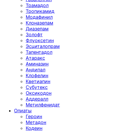
Трамадол
Тропикамид
Модафинил
Клоназепам
Диазепам
Золофт
Флуоксетин
Эсциталопрам
Тапентадол
Атаракс
Аминазин
Андипал
Клофелин
Кветиапин
Субутекс
Оксикодон
Аддералл
Метилфенидат
Опиаты
Героин
Метадон
Кодеин