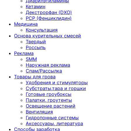
Диарилэтиламины
Кетамин
Декстрорфан (DXO)
PCP (Фенциклидин)
Медицина
Консультация
Основа курительных смесей
Твердый
Россыпь
Реклама
SMM
Наружная реклама
Спам/Рассылка
Товары для грова
Удобрения и стимуляторы
Субстраты,тара и горшки
Готовые гроубоксы
Палатки, гроутенты
Освещение растений
Вентиляция
Гидропонные системы
Аксессуары, литература
Способы заработка