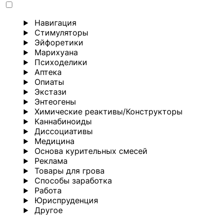
Навигация
Стимуляторы
Эйфоретики
Марихуана
Психоделики
Аптека
Опиаты
Экстази
Энтеогены
Химические реактивы/Конструкторы
Каннабиноиды
Диссоциативы
Медицина
Основа курительных смесей
Реклама
Товары для грова
Способы заработка
Работа
Юриспруденция
Другoе