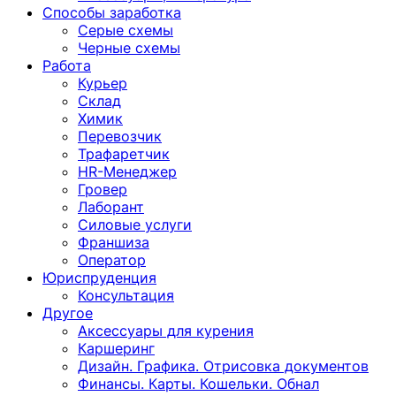
Способы заработка
Серые схемы
Черные схемы
Работа
Курьер
Склад
Химик
Перевозчик
Трафаретчик
HR-Менеджер
Гровер
Лаборант
Силовые услуги
Франшиза
Оператор
Юриспруденция
Консультация
Другoе
Аксессуары для курения
Каршеринг
Дизайн. Графика. Отрисовка документов
Финансы. Карты. Кошельки. Обнал