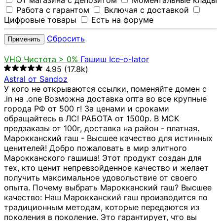
От магазина с депозитом
Моментальные клады
Работа с гарантом
Включая с доставкой
Цифровые товары
Есть на форуме
Сбросить
Применить
VHQ
Чистота > 0%
Гашиш Ice-o-lator
4.95
(17.8k)
Astral от Sandoz
У кого не открываются ссылки, поменяйте домен с
.in на .one Возможна доставка опта во все крупные
города РФ от 500 г! За ценами и сроками
обращайтесь в ЛС! РАБОТА от 1500р. В МСК
предзаказы от 100г, доставка на район - платная.
Марокканский гаш - Высшее качество для истинных
ценителей! Добро пожаловать в мир элитного
Марокканского гашиша! Этот продукт создан для
тех, кто ценит непревзойденное качество и желает
получить максимальное удовольствие от своего
опыта. Почему выбрать Марокканский гаш? Высшее
качество: Наш Марокканский гаш производится по
традиционным методам, которые передаются из
поколения в поколение. Это гарантирует, что вы