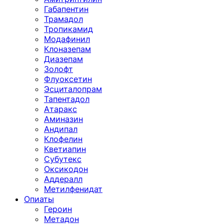
Габапентин
Трамадол
Тропикамид
Модафинил
Клоназепам
Диазепам
Золофт
Флуоксетин
Эсциталопрам
Тапентадол
Атаракс
Аминазин
Андипал
Клофелин
Кветиапин
Субутекс
Оксикодон
Аддералл
Метилфенидат
Опиаты
Героин
Метадон