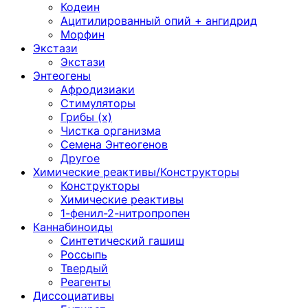
Кодеин
Ацитилированный опий + ангидрид
Морфин
Экстази
Экстази
Энтеогены
Афродизиаки
Стимуляторы
Грибы (х)
Чистка организма
Семена Энтеогенов
Другое
Химические реактивы/Конструкторы
Конструкторы
Химические реактивы
1-фенил-2-нитропропен
Каннабиноиды
Синтетический гашиш
Россыпь
Твердый
Реагенты
Диссоциативы