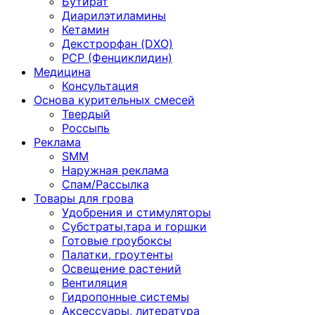
Бутират
Диарилэтиламины
Кетамин
Декстрорфан (DXO)
PCP (Фенциклидин)
Медицина
Консультация
Основа курительных смесей
Твердый
Россыпь
Реклама
SMM
Наружная реклама
Спам/Рассылка
Товары для грова
Удобрения и стимуляторы
Субстраты,тара и горшки
Готовые гроубоксы
Палатки, гроутенты
Освещение растений
Вентиляция
Гидропонные системы
Аксессуары, литература