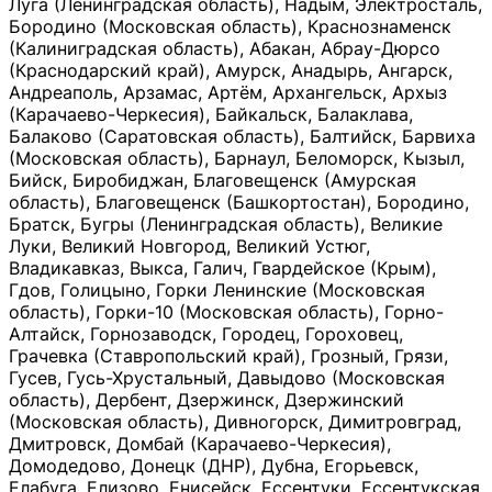
Луга (Ленинградская область), Надым, Электросталь,
Бородино (Московская область), Краснознаменск
(Калиниградская область), Абакан, Абрау-Дюрсо
(Краснодарский край), Амурск, Анадырь, Ангарск,
Андреаполь, Арзамас, Артём, Архангельск, Архыз
(Карачаево-Черкесия), Байкальск, Балаклава,
Балаково (Саратовская область), Балтийск, Барвиха
(Московская область), Барнаул, Беломорск, Кызыл,
Бийск, Биробиджан, Благовещенск (Амурская
область), Благовещенск (Башкортостан), Бородино,
Братск, Бугры (Ленинградская область), Великие
Луки, Великий Новгород, Великий Устюг,
Владикавказ, Выкса, Галич, Гвардейское (Крым),
Гдов, Голицыно, Горки Ленинские (Московская
область), Горки-10 (Московская область), Горно-
Алтайск, Горнозаводск, Городец, Гороховец,
Грачевка (Ставропольский край), Грозный, Грязи,
Гусев, Гусь-Хрустальный, Давыдово (Московская
область), Дербент, Дзержинск, Дзержинский
(Московская область), Дивногорск, Димитровград,
Дмитровск, Домбай (Карачаево-Черкесия),
Домодедово, Донецк (ДНР), Дубна, Егорьевск,
Елабуга, Елизово, Енисейск, Ессентуки, Ессентукская