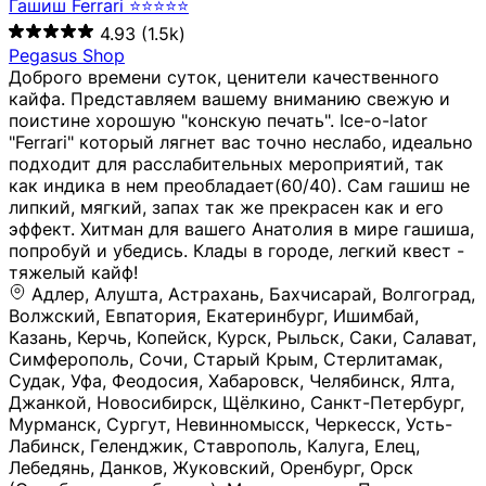
Гашиш Ferrari ⭐⭐⭐⭐⭐
4.93
(1.5k)
Pegasus Shop
Доброго времени суток, ценители качественного
кайфа. Представляем вашему вниманию свежую и
поистине хорошую "конскую печать". Ice-o-lator
"Ferrari" который лягнет вас точно неслабо, идеально
подходит для расслабительных мероприятий, так
как индика в нем преобладает(60/40). Сам гашиш не
липкий, мягкий, запах так же прекрасен как и его
эффект. Хитман для вашего Анатолия в мире гашиша,
попробуй и убедись. Клады в городе, легкий квест -
тяжелый кайф!
Адлер, Алушта, Астрахань, Бахчисарай, Волгоград, Волжский, Евпатория, Екатеринбург, Ишимбай, Казань, Керчь, Копейск, Курск, Рыльск, Саки, Салават, Симферополь, Сочи, Старый Крым, Стерлитамак, Судак, Уфа, Феодосия, Хабаровск, Челябинск, Ялта, Джанкой, Новосибирск, Щёлкино, Санкт-Петербург, Мурманск, Сургут, Невинномысск, Черкесск, Усть-Лабинск, Геленджик, Ставрополь, Калуга, Елец, Лебедянь, Данков, Жуковский, Оренбург, Орск (Оренбургская область), Магнитогорск, Пермь, Зеленоград, Солнечногорск, Нижний Новгород, Лысково, Заволжье, Кстово, Балахна (Нижегородская область), Богородск, Бор (Нижегородская область), Саратов, Энгельс, Ижевск, Тюмень, Ростов-на-Дону, Шахты, Новочеркасск, Батайск, Аксай, Люберцы, Истра, Москва, Армавир, Краснодар, Магадан, Самара, Анапа, Славянск-на-Кубани, Чаплыгин, Липецк, Нижний Тагил, Орехово-Зуево, Усть-Джегута, Лянтор, Нефтеюганск, Пыть-Ях, Урень, Ветлуга, Шахунья, Новороссийск, Крымск, Тимашёвск, Тольятти, Воткинск, Звенигород, Руза, Можайск, Белгород, Воронеж, Соликамск, Нытва, Лысьва (Пермский край), Чусовой, Кунгур, Краснокамск, Миасс, Губаха, Тула, Новомосковск, Донской, Омск, Льгов, Мытищи, Королёв, Ивантеевка, Балашиха, Семилуки, Кудымкар, Старый Оскол, Оса (Пермский край), Одинцово (Московская область), Ханты-Мансийск, Лабинск, Темрюк, Курганинск, Белореченск (Краснодарский край), Алупкa, Губкин, Рязань, Калининград, Усть-Илимск, Фрязино, Минеральные Воды, Пятигорск, Кострома, Ярославль, Коркино, Верхняя Пышма, Подольск, Красноярск, Смоленск, Долгопрудный, Чебоксары, Калачинск, Канск, Киров (Кировская область), Вологда, Рославль, Владивосток, Обнинск, Балабаново (Калужская область), Малоярославец, Брянск, Видное, Ярцево, Вязьма, Гагарин, Приволжск, Фурманов, Чайковский, Кинешма, Горячий Ключ, Улан-Удэ, Туймазы, Дюртюли, Альметьевск, Нефтекамск, Хадыженск, Апшеронск, Майкоп, Уссурийск, Ульяновск, Гатчина, Луга (Ленинградская область), Надым, Ногинск, Электросталь, Железнодорожный (Московская область), Бутурлиновка, Кириллов, Краснознаменск (Калиниградская область), Мышкин, Томмот, Холм, Абакан, Абдулино, Агидель, Агрыз, Адыгейск, Азнакаево, Алатырь, Алдан, Алейск, Александров, Александровск, Алексеевка (Белгородская обл.), Алексин, Амурск, Анадырь, Ангарск, Андреаполь, Анжеро-Судженск, Анива, Апатиты, Арамиль, Ардон, Арзамас, Аркадак, Арсеньев, Артём, Артёмовский, Архангельск, Асбест, Асино, Аткарск, Ахтубинск, Аша, Бабаево (Вологодская область), Бавлы (Республика Татарстан), Байкальск, Бакал, Баксан, Балаклава, Балаково (Саратовская область), Балашов (Саратовская область), Балтийск, Барабинск, Барнаул, Барыш (Ульяновская область), Бежецк, Белая Калитва (Ростовская область), Белебей, Белогорск (Крым), Белозерск, Белокуриха, Беломорск, Белоозёрский (Московская область), Белорецк (Республика Башкортостан), Кызыл, Белоярский (Ханты-Мансийский АО), Бердск, Березники (Пермский край), Берёзовский (Кемеровская область), Берёзовский (Свердловская область), Беслан, Бийск, Бикин, Билибино, Биробиджан, Благовещенск (Амурская область), Благовещенск (Башкортостан), Бобров, Богородицк, Боготол, Богучар, Бокситогорск (Ленинградская область), Бологое (Тверская область), Болхов, Большой Камень (Приморский край), Борисоглебск (Воронежская область), Боровичи (Новгородская область), Боровск, Бородино, Братск, Бронницы (Московская область), Бугульма (Республика Татарстан), Бугуруслан (Оренбургская область), Буинск, Буй, Буйнакск, Валдай, Валуйки, Велиж, Великие Луки, Великий Новгород, Великий Устюг, Вельск, Венёв, Верещагино, Верхнеуральск, Верхний Уфалей, Верхняя Салда, Верхняя Тура, Весьегонск, Вилючинск, Вихоревка, Вичуга, Владикавказ, Волгодонск, Волгореченск, Володарск, Волосово, Волчанск, Вольск, Воркута, Ворсма, Всеволожск (Ленинградская область), Вуктыл, Выкса, Высоковск, Высоцк, Вытегра, Вышний Волочёк, Вяземский, Вязники, Вятские Поляны, Нея, Шилка, Гаврилов Посад, Гаврилов-Ям, Гай, Галич, Гдов, Голицыно, Горно-Алтайск, Горнозаводск, Горняк, Городец, Гороховец, Гремячинск, Грозный, Грязи, Грязовец, Губкинский, Гуково, Гулькевичи, Гурьевск (Калининградская область), Гурьевск (Кемеровская область), Гусев, Гусь-Хрустальный, Давлеканово, Далматово, Дальнегорск, Дегтярск, Дедовск, Демидов, Дербент, Десногорск, Дзержинск, Дзержинский (Московская область), Дивногорск, Димитровград, Дмитровск, Дно, Добрянка, Долинск, Домодедово, Донецк (ДНР), Дорогобуж, Дрезна, Дубна, Дудинка, Духовщина, Дятьково, Егорьевск, Елабуга, Елизово, Ельня (Будет изменено название), Емва, Енисейск, Ермолино, Ершов, Ессентуки, Ефремов, Железноводск, Железногорск (Красноярский край), Железногорск (Курская область), Железногорск-Илимский, Жигулёвск, Жиздра, Жирновск, Жуков, Жуковка, Заводоуковск, Заволжск, Задонск, Заинск, Заозёрный, Заозёрск, Западная Двина, Заполярный, Зарайск, Заречный (Пензенская область), Заречный (Свердловская область), Заринск, Звенигово, Зверево, Зеленогорск ( Ленинградская обл. ), Зеленоградск, Зеленодольск, Зеленокумск, Зерноград, Зима, Змеиногорск, Зубцов, Ивангород, Иваново, Ивдель, Избербаш, Изобильный, Иланский, Инза, Инкерман, Инта, Ипатово, Искитим, Йошкар-Ола, Кадников, Калач, Калач-на-Дону, Калининск, Калтан, Калязин, Камбарка, Каменка (Пензенская область), Каменногорск (Ленинградская область), Каменск-Уральский, Каменск-Шахтинский, Камень-на-Оби, Камешково, Камышин, Канаш, Кандалакша, Карабаново, Карабаш, Карачаевск, Каргат, Каргополь, Карпинск, Карталы, Касимов, Касли, Каспийск, Катав-Ивановск, Катайск, Качканар, Кашин, Кашира, Кемерово, Кемь, Кизел, Кизилюрт, Кизляр, Кимовск, Кимры, Кингисепп, Кинель, Киреевск, Киренск, Киржач, Кириши, Кирово-Чепецк, Кировск (Ленинградская область), Кировск (Мурманская область), Кирсанов, Киселёвск, Кисловодск, Климовск, Клинцы, Княгинино, Ковдор, Ковров, Когалым, Козельск, Козьмодемьянск, Кола, Кологрив, Колпашево, Колпино, Кольчугино, Комсомольск, Комсомольск-на-Амуре, Конаково, Кондопога, Кондрово, Константиновск, Кораблино, Кореновск, Корсаков, Коряжма, Костерёво, Костомукша, Котельники, Котельниково, Котельнич, Котлас, Котовск, Кохма, Красноармейск (Московская область), Краснозаводск, Краснознаменск (Московская область), Краснокаменск, Краснослободск (Волгоградская область), Краснотурьинск, Красноуральск, Красный Сулин, Кремёнки, Кропоткин, Кубинка, Кувшиново (Тверская область), Кудрово, Кулебаки, Кумертау, Курлово, Куровское, Куртамыш, Курчатов, Куса, Кушва, Кыштым, Лабытнанги, Лагань, Лаишево (Республика Татарстан), Лакинск, Лангепас, Лахденпохья, Ленинск-Кузнецкий, Ленск (Республика Саха), Лермонтов (Ставропольский край), Лесозаводск (Приморский край), Лесосибирск, Ливны (Орловская область), Ликино-Дулёво, Липки (Тульская область), Лиски (Воронежская область), Лихославль, Лодейное Поле, Ломоносов (Санкт-Петербург), Лосино-Петровский, Лукоянов, Луховицы, Лыткарино, Любань (Ленинградская область), Любим, Людиново, Магас, Майский, Макаров, Малая Вишера, Малгобек, Мамадыш, Мамоново, Мантурово, Маркс, Махачкала, Мглин, Мегион, Медвежьегорск, Медногорск, Медынь, Меленки, Мелеуз, Менделеевск, Мещовск, Микунь, Миллерово, Минусинск, Миньяр, Мирный (Архангельская область), Мирный (Якутия), Михайловка (Город), Михайловск (Свердловская область), Михайловск (Ставропольский край), Могоча, Можга, Моздок, Мончегорск, Морозовск, Моршанск, Мосальск, Муравленко, Мурино, Муром, Мценск, Мыски, Набережные Челны, Навашино (Нижегородская область), Назарово (Красноярский край), Назрань, Нальчик, Наро-Фоминск, Нарткала, Нарьян-Мар, Находка, Невель (Псковская область), Невельск, Невьянск, Нелидово (Тверская область), Неман, Нерехта (Костромская область), Нерюнгри, Нестеров, Нефтегорск (Самарская область), Нефтекумск, Нижневартовск, Нижнекамск (Республика Татарстан), Нижнеудинск, Нижние Серги, Нижний Ломов, Нижняя Тура, Николаевск-на-Амуре, Никольск (Вологодская область), Никольск (Пензенская область), Новая Ладога, Новая Ляля, Новоалександровск, Новоалтайск, Нововоронеж, Новодвинск, Новозыбков, Новокубанск, Новокуйбышевск, Новомичуринск, Новопавловск, Новоржев, Новосокольники, Новотроицк, Новоульяновск, Новоуральск, Новохопёрск, Новочебоксарск, Новошахтинск, Новый Оскол, Новый Уренгой, Норильск, Нурлат, Нягань, Нязепетровск, Няндома, Облучье, Обоянь, Озёрск (Калининградская область), Озёрск (Челябинская область), Озёры, Октябрьск (Самарская область), Октябрьский (Башкортостан), Окуловка (Новгородская область), Оленегорск, Олонец, Онега, Опочка, Осинники, Осташков, Остров, Острогожск, Отрадный, Оха, Павлово, Павловск (Воронежская область), Павловск (Санкт-Петербург), Павловский Посад, Партизанск, Певек, Пенза, Первоуральск, Перевоз, Пересвет, Переславль-Залесский, Пестово (Новгородская область), Петрозаводск, Петропавловск-Камчатский, Печоры, Пикалёво, Пионерский, Питкяранта, Плавск, Плёс, Подпорожье, Покачи, Покров, Покровск, Полесск, Полысаево, Полярные Зори, Полярный, Поронайск, Порхов, Похвистнево, Почеп, Починок, Пошехонье, Правдинск, Приморск (Калининградская область), Приморско-Ахтарск, Приозерск, Прокопьевск, Протвино, Прохладный, Пугачёв, Пудож, Пустошка, Пушкино, Пущино, Пыталово, Радужный (Владимирская область), Радужный (Ханты-Мансийский АО), Райчихинск, Раменское, Рассказово, Ревда, Реж, Реутов, Родники, Россошь, Ростов (Ярославская обл.), Рошаль, Ртищево, Рубцовск, Рузаевка, Рыбинск, Рыбное, Ряжск, Салехард, Сальск, Саранск, Сарапул, Саров, Сасово, Сатка, Сафоново, Саяногорск, Саянск, Светлогорск, Светлоград, Светлый, Светогорск (Ленинградская область), Свободный, Себеж, Северобайкальск, Северодвинск, Североуральск, Сегежа, Семикаракорск, Сенгилей, Серафимович, Сергач, Сергиев Посад, Сердобск, Сертолово (Ленинградская область), Сестрорецк (Ленинградская область), Сибай, Скопин, Славгород, Сланцы, Слободской, Слюдянка, Собинка, Советск (Кировская область), Советск (Калининградская область), Советск (Тульская область), Советская Гавань, Советский (Ханты-Мансийский АО), Сокол (Вологодская область), Солигалич, Соль-Илецк, Сольцы, Сортавала, Сосенский, Сосновоборск, Сосновый Бор (Ленинградская область), Сосногорск, Спас-Клепики, Спасск-Рязанский, С