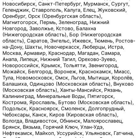
Новосибирск, Санкт-Петербург, Мурманск, Сургут,
Геленджик, Ставрополь, Калуга, Елец, Жуковский,
Оренбург, Орск (Оренбургская область),
Магнитогорск, Пермь, Зеленоград, Нижний
Новгород, Заволжье, Кстово, Балахна
(Нижегородская область), Бор (Нижегородская
область), Саратов, Энгельс, Ижевск, Тюмень, Ростов-
на-Дону, Шахты, Новочеркасск, Люберцы, Истра,
Москва, Армавир, Краснодар, Магадан, Самара,
Анапа, Липецк, Нижний Тагил, Орехово-Зуево,
Новороссийск, Крымск, Тольятти, Звенигород,
Можайск, Белгород, Воронеж, Краснокамск, Миасс,
Тула, Новомосковск, Омск, Льгов, Мытищи, Королёв,
Балашиха, Одинцово (Московская область), Внуково
(Московская область), Ханты-Мансийск, Рязань,
Калининград, Минеральные Воды, Пятигорск,
Кострома, Ярославль, Бутово (Московская область),
Подольск, Красноярск, Смоленск, Долгопрудный,
Чебоксары, Канск, Киров (Кировская область),
Вологда, Владивосток, Обнинск, Малоярославец,
Брянск, Вязьма, Горячий Ключ, Улан-Удэ,
Нефтекамск, Майкоп, Уссурийск, Ульяновск, Гатчина,