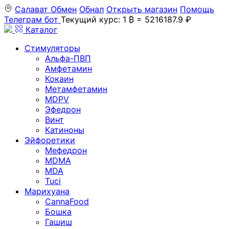
Салават
Обмен
Обнал
Открыть магазин
Помощь
Телеграм бот
Текущий курс: 1 ₿ = 5216187.9 ₽
Каталог
Стимуляторы
Альфа-ПВП
Амфетамин
Кокаин
Метамфетамин
MDPV
Эфедрон
Винт
Катиноны
Эйфоретики
Мефедрон
MDMA
MDA
Tuci
Марихуана
CannaFood
Бошка
Гашиш