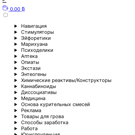
0.00 ₿
Навигация
Стимуляторы
Эйфоретики
Марихуана
Психоделики
Аптека
Опиаты
Экстази
Энтеогены
Химические реактивы/Конструкторы
Каннабиноиды
Диссоциативы
Медицина
Основа курительных смесей
Реклама
Товары для грова
Способы заработка
Работа
Юриспруденция