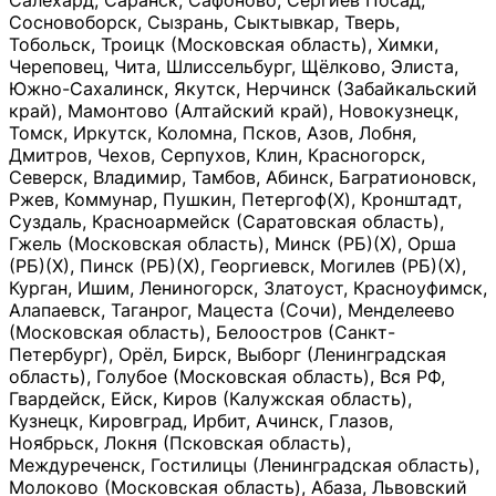
Салехард, Саранск, Сафоново, Сергиев Посад,
Сосновоборск, Сызрань, Сыктывкар, Тверь,
Тобольск, Троицк (Московская область), Химки,
Череповец, Чита, Шлиссельбург, Щёлково, Элиста,
Южно-Сахалинск, Якутск, Нерчинск (Забайкальский
край), Мамонтово (Алтайский край), Новокузнецк,
Томск, Иркутск, Коломна, Псков, Азов, Лобня,
Дмитров, Чехов, Серпухов, Клин, Красногорск,
Северск, Владимир, Тамбов, Абинск, Багратионовск,
Ржев, Коммунар, Пушкин, Петергоф(Х), Кронштадт,
Суздаль, Красноармейск (Саратовская область),
Гжель (Московская область), Минск (РБ)(Х), Орша
(РБ)(Х), Пинск (РБ)(Х), Георгиевск, Могилев (РБ)(Х),
Курган, Ишим, Лениногорск, Златоуст, Красноуфимск,
Алапаевск, Таганрог, Мацеста (Сочи), Менделеево
(Московская область), Белоостров (Санкт-
Петербург), Орёл, Бирск, Выборг (Ленинградская
область), Голубое (Московская область), Вся РФ,
Гвардейск, Ейск, Киров (Калужская область),
Кузнецк, Кировград, Ирбит, Ачинск, Глазов,
Ноябрьск, Локня (Псковская область),
Междуреченск, Гостилицы (Ленинградская область),
Молоково (Московская область), Абаза, Львовский