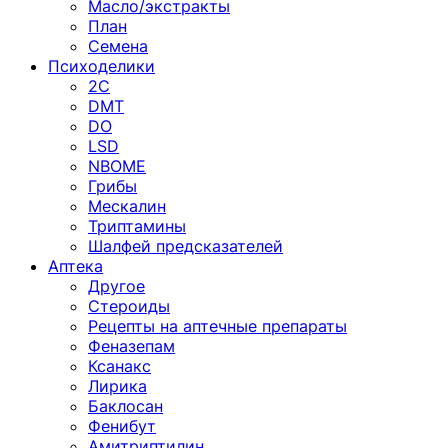
Масло/экстракты
План
Семена
Психоделики
2C
DMT
DO
LSD
NBOME
Грибы
Мескалин
Триптамины
Шалфей предсказателей
Аптека
Другое
Стероиды
Рецепты на аптечные препараты
Феназепам
Ксанакс
Лирика
Баклосан
Фенибут
Амитриптилин