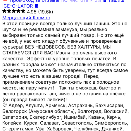
Промокод за отзывы
HQ
Чистота > 0%
🍫 Гашиш
ICE-O-LATOR 🍫
4.95
(19.6k)
Мерцающий Космос
В этой позиции всегда только лучший Гашиш. Это не
шутка и не рекламная замануха, мы реально
выбираем только самый лучший товар. Но это ещё
не всё, у нас его кладут обученные и проверенные
курьеры! БЕЗ НЕДОВЕСОВ, БЕЗ ХАЛТУРЫ, МЫ
СТАРАЕМСЯ ДЛЯ ВАС! Изолятор очень высокого
качества!. Эффект на уровне топовых печатей. В
разных городах может незначительно отличаться по
качеству, но можете быть уверены, тут всегда самое
лучшее что есть в вашем городе! -Перед
применением советуем положить пак в холодное
место, на пару минут!⠀ Так ты сможешь быстро и
легко распаковать гаш, ничего не оставив на плёнке
(он правда бывает липкий)!
Адлер, Алушта, Армянск, Астрахань, Бахчисарай,
Белогорск (Амурская область), Волгоград, Волжский,
Евпатория, Екатеринбург, Ишимбай, Казань, Керчь,
Копейск, Курск, Салават, Севастополь, Симферополь,
Стерлитамак, Уфа, Хабаровск, Челябинск, Джанкой,