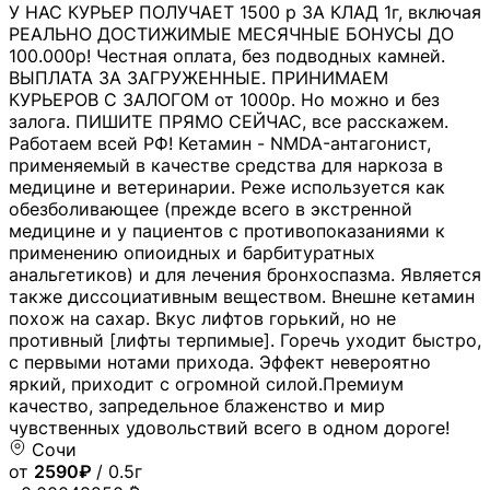
У НАС КУРЬЕР ПОЛУЧАЕТ 1500 р ЗА КЛАД 1г, включая
РЕАЛЬНО ДОСТИЖИМЫЕ МЕСЯЧНЫЕ БОНУСЫ ДО
100.000р! Честная оплата, без подводных камней.
ВЫПЛАТА ЗА ЗАГРУЖЕННЫЕ. ПРИНИМАЕМ
КУРЬЕРОВ С ЗАЛОГОМ от 1000р. Но можно и без
залога. ПИШИТЕ ПРЯМО СЕЙЧАС, все расскажем.
Работаем всей РФ! Кетамин - NMDA-антагонист,
применяемый в качестве средства для наркоза в
медицине и ветеринарии. Реже используется как
обезболивающее (прежде всего в экстренной
медицине и у пациентов с противопоказаниями к
применению опиоидных и барбитуратных
анальгетиков) и для лечения бронхоспазма. Является
также диссоциативным веществом. Внешне кетамин
похож на сахар. Вкус лифтов горький, но не
противный [лифты терпимые]. Горечь уходит быстро,
с первыми нотами прихода. Эффект невероятно
яркий, приходит с огромной силой.Премиум
качество, запредельное блаженство и мир
чувственных удовольствий всего в одном дороге!
Сочи
от
2590₽
/ 0.5г