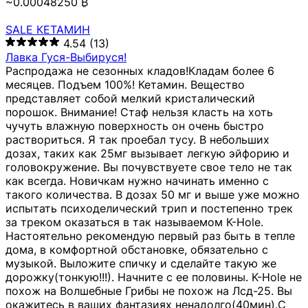
~0.00048250 ₿
SALE КЕТАМИН
4.54
(13)
Лавка Гуся-Выбируся!
Распродажа не сезонных кладов!Кладам более 6
месяцев. Подъем 100%! Кетамин. Вещество
представляет собой мелкий кристалический
порошок. Внимание! Стаф нельзя класть на хоть
чучуть влажную поверхность он очень быстро
раствориться. Я так проебал тусу. В небольших
дозах, таких как 25мг вызывает легкую эйфорию и
головокружение. Вы почувствуете свое тело не так
как всегда. Новичкам нужно начинать именно с
такого количества. В дозах 50 мг и выше уже можно
испытать психоделический трип и постепенно трек
за треком оказаться в так называемом К-Hole.
Настоятельно рекомендую первый раз быть в тепле
дома, в комфортной обстановке, обязательно с
музыкой. Выложите спичку и сделайте такую же
дорожку(тонкую!!!). Начните с ее половины. K-Hole не
похож на Волшебные Грибы не похож на Лсд-25. Вы
окажитесь в ваших фантазиях ненадолго(40мин).С