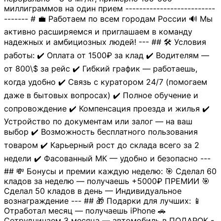
миллиграммов на один прием --------------------------
------- # 💼 Работаем по всем городам России 🔊 Мы
активно расширяемся и приглашаем в команду
надежных и амбициозных людей! --- ## 🛠 Условия
работы: ✔️ Оплата от 1500₽ за клад ✔️ Водителям —
от 800\$ за рейс ✔️ Гибкий график — работаешь,
когда удобно ✔️ Связь с куратором 24/7 (помогаем
даже в бытовых вопросах) ✔️ Полное обучение и
сопровождение ✔️ Компенсация проезда и жилья ✔️
Устройство по документам или залог — на ваш
выбор ✔️ Возможность бесплатного пользования
товаром ✔️ Карьерный рост до склада всего за 2
недели ✔️ Фасованный МК — удобно и безопасно ---
## 💸 Бонусы и премии каждую неделю: 🎯 Сделал 60
кладов за неделю — получаешь +5000₽ ПРЕМИИ 🎯
Сделал 50 кладов в день — Индивидуальное
вознаграждение --- ## 🎁 Подарки для лучших: 📱
Отработал месяц — получаешь iPhone 🚗
Сотрудничаем 3 месяца — автомобиль в ПОДАРОК -