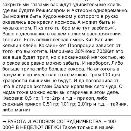
закрытыми глазами вас ждут удивительные клипы
где вы будете Режиссером и Актером одновременно.
Вы можете быть Художником у которого в руках
оказались все краски космоса. А может быть и
музыкантом. Я хз кто ты бро мне тут заебись=).
Ваше подсознание в вашем полном распоряжении.
Творите. Есть великолепная смесь Кит Кат или
Кельвин Кляйн. Кокаин+Кет Пропроции зависят от
того что вы хотите. Например 30%Кокс 70%Кет это
все еще будет трип, но с кокаиновой мягкостью, но
о сексе все равно можно забыть. И наоборот. Либо
больше трипа либо больше кокоса. На алкоголь в
разумных количествах тоже можно. Грам 100 для
храбрости лишними не будут. И да поговаривают,
что в старое экстази бахали крапалик сего чуда. С
мдма тоже можно если вы старичек в этом деле.
Фасовка: 0,5 гр; 1 гр; 2гр и т.д - прикоп, либо
снежный прикоп 0,51 гр; 1.01 гр; 2.01гр и т.д. - тайник,
либо магнит
―――――――――――――――――――――――――――
➡ РАБОТА И УСЛОВИЯ СОТРУДНИЧЕСТВА! – 100
000₽ В НЕДЕЛЮ? ЛЕГКО! Такое только в нашей