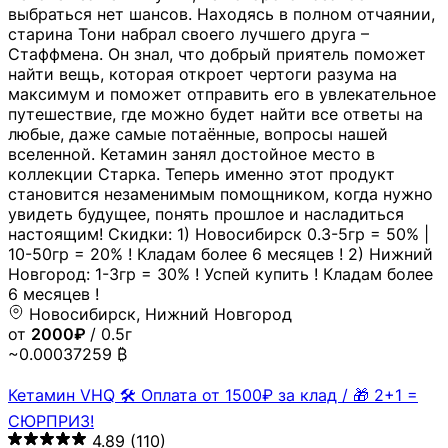
выбраться нет шансов. Находясь в полном отчаянии,
старина Тони набрал своего лучшего друга –
Стаффмена. Он знал, что добрый приятель поможет
найти вещь, которая откроет чертоги разума на
максимум и поможет отправить его в увлекательное
путешествие, где можно будет найти все ответы на
любые, даже самые потаённые, вопросы нашей
вселенной. Кетамин занял достойное место в
коллекции Старка. Теперь именно этот продукт
становится незаменимым помощником, когда нужно
увидеть будущее, понять прошлое и насладиться
настоящим! Скидки: 1) Новосибирск 0.3-5гр = 50% |
10-50гр = 20% ! Кладам более 6 месяцев ! 2) Нижний
Новгород: 1-3гр = 30% ! Успей купить ! Кладам более
6 месяцев !
Новосибирск, Нижний Новгород
от
2000₽
/ 0.5г
~0.00037259 ₿
Кетамин VHQ 🛠 Оплата от 1500₽ за клад / 🎁 2+1 =
СЮРПРИЗ!
4.89
(110)