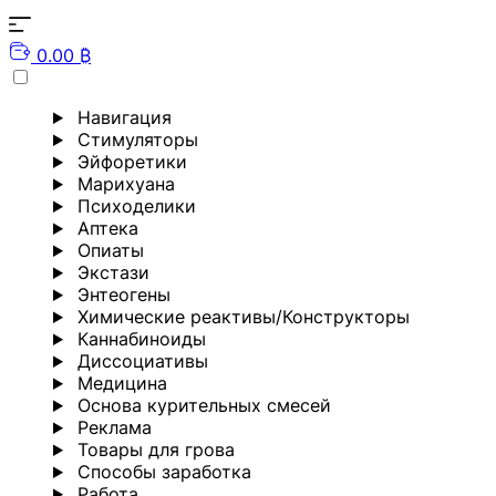
0.00 ₿
Навигация
Стимуляторы
Эйфоретики
Марихуана
Психоделики
Аптека
Опиаты
Экстази
Энтеогены
Химические реактивы/Конструкторы
Каннабиноиды
Диссоциативы
Медицина
Основа курительных смесей
Реклама
Товары для грова
Способы заработка
Работа