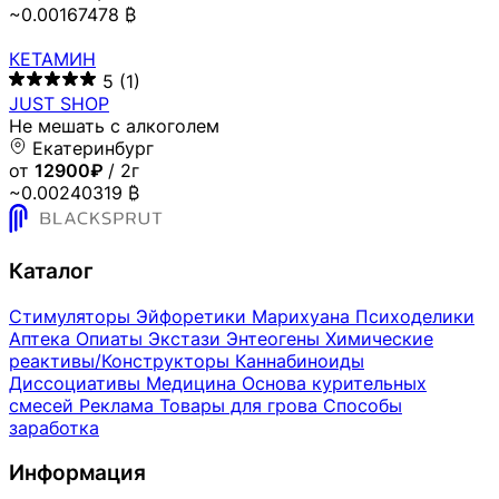
~0.00167478 ₿
КЕТАМИН
5
(1)
JUST SHOP
Не мешать с алкоголем
Екатеринбург
от
12900₽
/ 2г
~0.00240319 ₿
Каталог
Стимуляторы
Эйфоретики
Марихуана
Психоделики
Аптека
Опиаты
Экстази
Энтеогены
Химические
реактивы/Конструкторы
Каннабиноиды
Диссоциативы
Медицина
Основа курительных
смесей
Реклама
Товары для грова
Способы
заработка
Информация