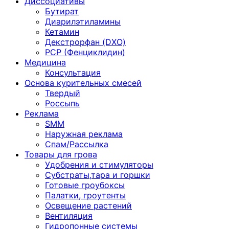
Диссоциативы
Бутират
Диарилэтиламины
Кетамин
Декстрорфан (DXO)
PCP (Фенциклидин)
Медицина
Консультация
Основа курительных смесей
Твердый
Россыпь
Реклама
SMM
Наружная реклама
Спам/Рассылка
Товары для грова
Удобрения и стимуляторы
Субстраты,тара и горшки
Готовые гроубоксы
Палатки, гроутенты
Освещение растений
Вентиляция
Гидропонные системы