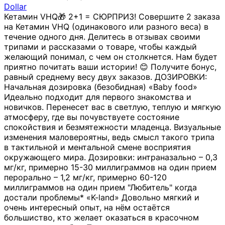
Dollar
Кетамин VHQ🎁 2+1 = СЮРПРИЗ! Совершите 2 заказа
на Кетамин VHQ (одинакового или разного веса) в
течение одного дня. Делитесь в отзывах своими
трипами и рассказами о товаре, чтобы каждый
желающий понимал, с чем он столкнется. Нам будет
приятно почитать ваши истории! 😊 Получите бонус,
равный среднему весу двух заказов. ДОЗИРОВКИ:
Начальная дозировка (безобидная) «Baby food»
Идеально подходит для первого знакомства и
новичков. Перенесет вас в светлую, теплую и мягкую
атмосферу, где вы почувствуете состояние
спокойствия и безмятежности младенца. Визуальные
изменения маловероятны, ведь смысл такого трипа
в тактильной и ментальной смене восприятия
окружающего мира. Дозировки: интраназально – 0,3
мг/кг, примерно 15-30 миллиграммов на один прием
перорально – 1,2 мг/кг, примерно 60-120
миллиграммов на один прием "Любитель" когда
достали проблемы* «K-land» Довольно мягкий и
очень интересный опыт, на нём остаётся
большиство, кто желает оказаться в красочном