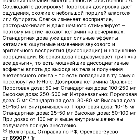
познания познания многогранности собственного я.
Соблюдайте дозировку! Пороговая дозировка дает
ощущения, схожие с небольшой порцией алкоголя
или бутирата. Слегка изменяет восприятие,
растормаживает и даже немного стимулирует –
поэтому многие нюхают кетамин на вечеринках.
Стандартная доза уже дает сильные эффекты
кетамина: ощутимые изменения звукового и
зрительного восприятия (диссоциация) и нарушение
координации. Высокая доза подразумевает трип «на
все деньги», то есть мощнейшие диссоциативные
эффекты вплоть до выхода из тела и получения
внетелесного опыта – то есть попадания в ту самую
пресловутую K-Hole. Дозировка кетамина Орально:
Пороговая доза: 50 мг Стандартная доза: 100-250 мг
Высокая доза: 250-500 мг Интраназально: Пороговая
доза: 5 мг Стандартная доза: 30-80 мг Высокая доза:
80-150 мг Внутримышечно: Пороговая доза: 10-15 мг
Стандартная доза: 25-50 мг Высокая доза: 50-100 мг
При дозах от 100 мг и выше внутримышечно вы
получаете полную анестезию.
Волгоград, Отправка по РФ, Орехово-Зуево
от
8990₽
/ 1г