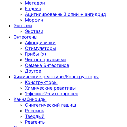
Метадон
Кодеин
Ацитилированный опий + ангидрид
Морфин
Экстази
Экстази
Энтеогены
Афродизиаки
Стимуляторы
Грибы (х)
Чистка организма
Семена Энтеогенов
Другое
Химические реактивы/Конструкторы
Конструкторы
Химические реактивы
1-фенил-2-нитропропен
Каннабиноиды
Синтетический гашиш
Россыпь
Твердый
Реагенты