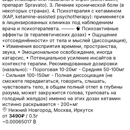
препарат Spravato). 3. Лечение хронической боли (в
некоторых странах). 4. Психотерапия с кетамином
(KAP, ketamine-assisted psychotherapy): применяется
в лицензированных клиниках под наблюдением
врача и психотерапевта. ⸻ 🧠 Психоактивные
эффекты (в терапевтических дозах) • Ощущение
«отсоединённости» от тела и мыслей (диссоциация),
• Изменения восприятия времени, пространства,
звука, • Эмоциональное освобождение, иногда
катарсис, • Потенциальное усиление инсайтов в
контексте терапии. Рекомендованные дозировки
(назально): - Пороговая 10-20мг - Средняя 50-100мг
- Сильная 100-150мг - Полная диссоциация (не
сможете передвигаться, говорить, слышать,
чувствовать тело, в общем полный отлет в глубины
разума, может закружится голова, триповать на
голодный желудок) именно на этих дозах кетамин
истинно раскрывается - 200+мг
Нижний Новгород, Москва, Иркутск
от
3490₽
/ 0.5г
~0.00065017 ₿