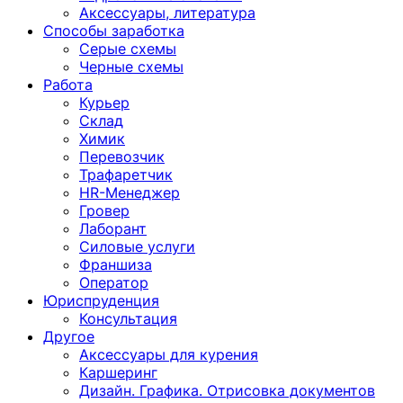
Аксессуары, литература
Способы заработка
Серые схемы
Черные схемы
Работа
Курьер
Склад
Химик
Перевозчик
Трафаретчик
HR-Менеджер
Гровер
Лаборант
Силовые услуги
Франшиза
Оператор
Юриспруденция
Консультация
Другoе
Аксессуары для курения
Каршеринг
Дизайн. Графика. Отрисовка документов