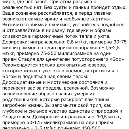
мире, где нет забот. При этом разрыва с
реальностью нет. Без суеты и паники пройдет отдых.
Ваше сознание расслабляется, а перед глазами
возникают самые яркие и необычные картины.
Включите любимый плейлист, устройтесь поудобнее
и отправляйтесь в нирвану, где звуки и образы
сливаются в гармоничный поток тепла и уюта.
Дозировки: интраназально: 0,6 мг/кг, примерно 30-75
миллиграммов на один прием перорально – 1,5-2,5
мг/кг, примерно 75-250 миллиграммов на один
прием Стадия для ценителей потустороннего «God»
Рекомендуется только для опытных юзеров,
которые желают улететь в космос, встретиться с
Богом и подняться над своим телом.
Диссоциативные и мистические состояния и
перенесут вас за пределы вселенной. Возможно
возникновение образов ваших умерших
родственников, которые раскроют вам тайны
загробной жизни. Вы запомните свой трип, как
глубокое и сильное чувство единства с природой и
Создателем. Дозировки: интраназально: 1-1,5 мг/кг,
примерно 50-125 миллиграммов на один прием
перорально – 3-5 мг/кг, примерно 150-500