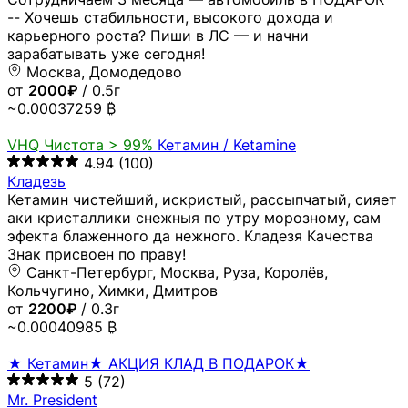
-- Хочешь стабильности, высокого дохода и
карьерного роста? Пиши в ЛС — и начни
зарабатывать уже сегодня!
Москва, Домодедово
от
2000₽
/ 0.5г
~0.00037259 ₿
VHQ
Чистота > 99%
Кетамин / Ketamine
4.94
(100)
Кладезь
Кетамин чистейший, искристый, рассыпчатый, сияет
аки кристаллики снежныя по утру морозному, сам
эфекта блаженного да нежного. Кладезя Качества
Знак присвоен по праву!
Санкт-Петербург, Москва, Руза, Королёв,
Кольчугино, Химки, Дмитров
от
2200₽
/ 0.3г
~0.00040985 ₿
★ Кетамин★ АКЦИЯ КЛАД В ПОДАРОК★
5
(72)
Mr. President