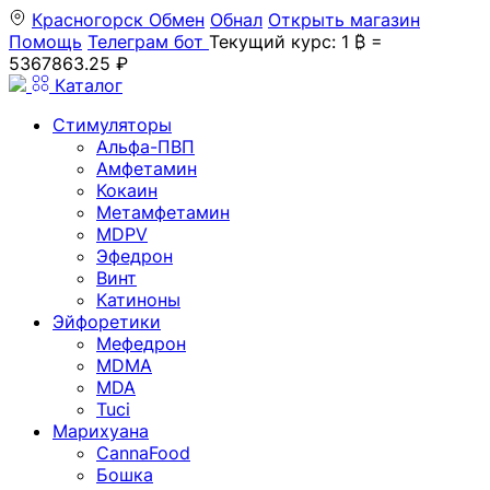
Красногорск
Обмен
Обнал
Открыть магазин
Помощь
Телеграм бот
Текущий курс: 1 ₿ =
5367863.25 ₽
Каталог
Стимуляторы
Альфа-ПВП
Амфетамин
Кокаин
Метамфетамин
MDPV
Эфедрон
Винт
Катиноны
Эйфоретики
Мефедрон
MDMA
MDA
Tuci
Марихуана
CannaFood
Бошка