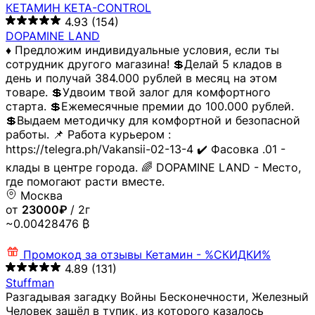
КЕТАМИН KETA-CONTROL
4.93
(154)
DOPAMINE LAND
♦️ Предложим индивидуальные условия, если ты
сотрудник другого магазина! 💲Делай 5 кладов в
день и получай 384.000 рублей в месяц на этом
товаре. 💲Удвоим твой залог для комфортного
старта. 💲Ежемесячные премии до 100.000 рублей.
💲Выдаем методичку для комфортной и безопасной
работы. 📌 Работа курьером :
https://telegra.ph/Vakansii-02-13-4 ✔️ Фасовка .01 -
клады в центре города. 🌈 DOPAMINE LAND - Место,
где помогают расти вместе.
Москва
от
23000₽
/ 2г
~0.00428476 ₿
Промокод за отзывы
Кетамин - %СКИДКИ%
4.89
(131)
Stuffman
Разгадывая загадку Войны Бесконечности, Железный
Человек зашёл в тупик, из которого казалось