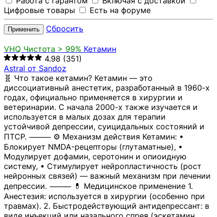
Работа с гарантом
Включая с доставкой
Цифровые товары
Есть на форуме
Сбросить
Применить
VHQ
Чистота > 99%
Кетамин
4.98
(351)
Astral от Sandoz
🧬 Что такое кетамин? Кетамин — это
диссоциативный анестетик, разработанный в 1960-х
годах, официально применяется в хирургии и
ветеринарии. С начала 2000-х также изучается и
используется в малых дозах для терапии
устойчивой депрессии, суицидальных состояний и
ПТСР. ⸻ ⚙️ Механизм действия Кетамин: •
Блокирует NMDA-рецепторы (глутаматные), •
Модулирует дофамин, серотонин и опиоидную
систему, • Стимулирует нейропластичность (рост
нейронных связей) — важный механизм при лечении
депрессии. ⸻ 💊 Медицинское применение 1.
Анестезия: используется в хирургии (особенно при
травмах). 2. Быстродействующий антидепрессант: в
виде инъекций или назального спрея (эскетамин,