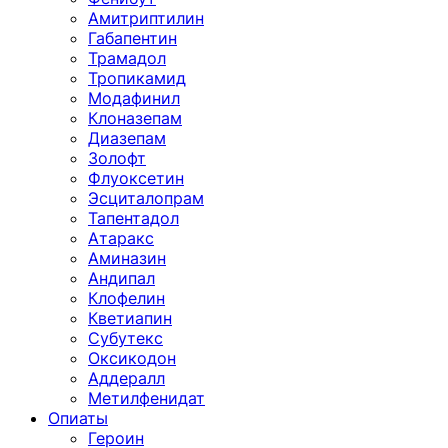
Амитриптилин
Габапентин
Трамадол
Тропикамид
Модафинил
Клоназепам
Диазепам
Золофт
Флуоксетин
Эсциталопрам
Тапентадол
Атаракс
Аминазин
Андипал
Клофелин
Кветиапин
Субутекс
Оксикодон
Аддералл
Метилфенидат
Опиаты
Героин