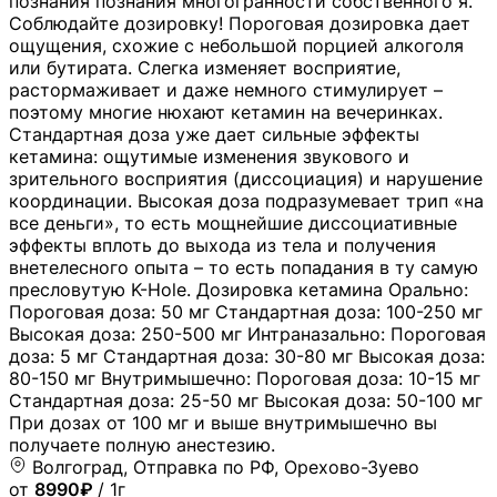
познания познания многогранности собственного я.
Соблюдайте дозировку! Пороговая дозировка дает
ощущения, схожие с небольшой порцией алкоголя
или бутирата. Слегка изменяет восприятие,
растормаживает и даже немного стимулирует –
поэтому многие нюхают кетамин на вечеринках.
Стандартная доза уже дает сильные эффекты
кетамина: ощутимые изменения звукового и
зрительного восприятия (диссоциация) и нарушение
координации. Высокая доза подразумевает трип «на
все деньги», то есть мощнейшие диссоциативные
эффекты вплоть до выхода из тела и получения
внетелесного опыта – то есть попадания в ту самую
пресловутую K-Hole. Дозировка кетамина Орально:
Пороговая доза: 50 мг Стандартная доза: 100-250 мг
Высокая доза: 250-500 мг Интраназально: Пороговая
доза: 5 мг Стандартная доза: 30-80 мг Высокая доза:
80-150 мг Внутримышечно: Пороговая доза: 10-15 мг
Стандартная доза: 25-50 мг Высокая доза: 50-100 мг
При дозах от 100 мг и выше внутримышечно вы
получаете полную анестезию.
Волгоград, Отправка по РФ, Орехово-Зуево
от
8990₽
/ 1г