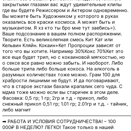
закрытыми глазами вас ждут удивительные клипы
где вы будете Режиссером и Актером одновременно.
Вы можете быть Художником у которого в руках
оказались все краски космоса. А может быть и
музыкантом. Я хз кто ты бро мне тут заебись=).
Ваше подсознание в вашем полном распоряжении.
Творите. Есть великолепная смесь Кит Кат или
Кельвин Кляйн. Кокаин+Кет Пропроции зависят от
того что вы хотите. Например 30%Кокс 70%Кет это
все еще будет трип, но с кокаиновой мягкостью, но
о сексе все равно можно забыть. И наоборот. Либо
больше трипа либо больше кокоса. На алкоголь в
разумных количествах тоже можно. Грам 100 для
храбрости лишними не будут. И да поговаривают,
что в старое экстази бахали крапалик сего чуда. С
мдма тоже можно если вы старичек в этом деле.
Фасовка: 0,5 гр; 1 гр; 2гр и т.д - прикоп, либо
снежный прикоп 0,51 гр; 1.01 гр; 2.01гр и т.д. - тайник,
либо магнит
―――――――――――――――――――――――――――
➡ РАБОТА И УСЛОВИЯ СОТРУДНИЧЕСТВА! – 100
000₽ В НЕДЕЛЮ? ЛЕГКО! Такое только в нашей