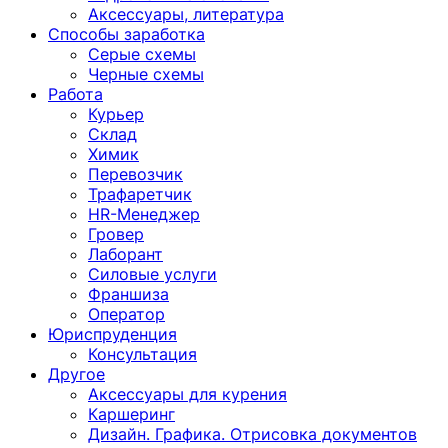
Аксессуары, литература
Способы заработка
Серые схемы
Черные схемы
Работа
Курьер
Склад
Химик
Перевозчик
Трафаретчик
HR-Менеджер
Гровер
Лаборант
Силовые услуги
Франшиза
Оператор
Юриспруденция
Консультация
Другoе
Аксессуары для курения
Каршеринг
Дизайн. Графика. Отрисовка документов