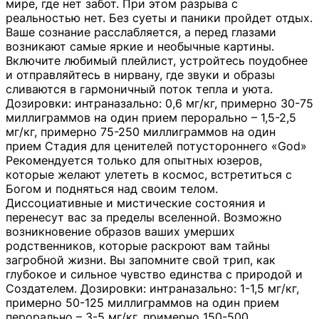
мире, где нет забот. При этом разрыва с
реальностью нет. Без суеты и паники пройдет отдых.
Ваше сознание расслабляется, а перед глазами
возникают самые яркие и необычные картины.
Включите любимый плейлист, устройтесь поудобнее
и отправляйтесь в нирвану, где звуки и образы
сливаются в гармоничный поток тепла и уюта.
Дозировки: интраназально: 0,6 мг/кг, примерно 30-75
миллиграммов на один прием перорально – 1,5-2,5
мг/кг, примерно 75-250 миллиграммов на один
прием Стадия для ценителей потустороннего «God»
Рекомендуется только для опытных юзеров,
которые желают улететь в космос, встретиться с
Богом и подняться над своим телом.
Диссоциативные и мистические состояния и
перенесут вас за пределы вселенной. Возможно
возникновение образов ваших умерших
родственников, которые раскроют вам тайны
загробной жизни. Вы запомните свой трип, как
глубокое и сильное чувство единства с природой и
Создателем. Дозировки: интраназально: 1-1,5 мг/кг,
примерно 50-125 миллиграммов на один прием
перорально – 3-5 мг/кг, примерно 150-500