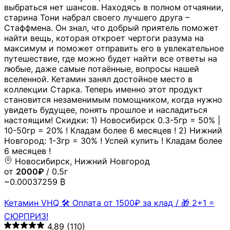
выбраться нет шансов. Находясь в полном отчаянии,
старина Тони набрал своего лучшего друга –
Стаффмена. Он знал, что добрый приятель поможет
найти вещь, которая откроет чертоги разума на
максимум и поможет отправить его в увлекательное
путешествие, где можно будет найти все ответы на
любые, даже самые потаённые, вопросы нашей
вселенной. Кетамин занял достойное место в
коллекции Старка. Теперь именно этот продукт
становится незаменимым помощником, когда нужно
увидеть будущее, понять прошлое и насладиться
настоящим! Скидки: 1) Новосибирск 0.3-5гр = 50% |
10-50гр = 20% ! Кладам более 6 месяцев ! 2) Нижний
Новгород: 1-3гр = 30% ! Успей купить ! Кладам более
6 месяцев !
Новосибирск, Нижний Новгород
от
2000₽
/ 0.5г
~0.00037259 ₿
Кетамин VHQ 🛠 Оплата от 1500₽ за клад / 🎁 2+1 =
СЮРПРИЗ!
4.89
(110)