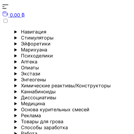
0.00 ₿
Навигация
Стимуляторы
Эйфоретики
Марихуана
Психоделики
Аптека
Опиаты
Экстази
Энтеогены
Химические реактивы/Конструкторы
Каннабиноиды
Диссоциативы
Медицина
Основа курительных смесей
Реклама
Товары для грова
Способы заработка
Работа