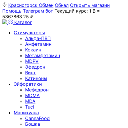
Красногорск
Обмен
Обнал
Открыть магазин
Помощь
Телеграм бот
Текущий курс: 1 ₿ =
5367863.25 ₽
Каталог
Стимуляторы
Альфа-ПВП
Амфетамин
Кокаин
Метамфетамин
MDPV
Эфедрон
Винт
Катиноны
Эйфоретики
Мефедрон
MDMA
MDA
Tuci
Марихуана
CannaFood
Бошка