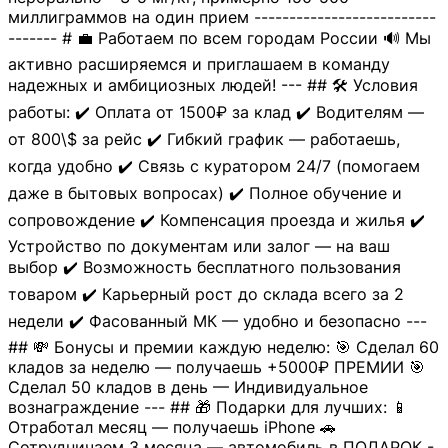
миллиграммов на один прием --------------------------
------- # 💼 Работаем по всем городам России 🔊 Мы
активно расширяемся и приглашаем в команду
надежных и амбициозных людей! --- ## 🛠 Условия
работы: ✔️ Оплата от 1500₽ за клад ✔️ Водителям —
от 800\$ за рейс ✔️ Гибкий график — работаешь,
когда удобно ✔️ Связь с куратором 24/7 (помогаем
даже в бытовых вопросах) ✔️ Полное обучение и
сопровождение ✔️ Компенсация проезда и жилья ✔️
Устройство по документам или залог — на ваш
выбор ✔️ Возможность бесплатного пользования
товаром ✔️ Карьерный рост до склада всего за 2
недели ✔️ Фасованный МК — удобно и безопасно ---
## 💸 Бонусы и премии каждую неделю: 🎯 Сделал 60
кладов за неделю — получаешь +5000₽ ПРЕМИИ 🎯
Сделал 50 кладов в день — Индивидуальное
вознаграждение --- ## 🎁 Подарки для лучших: 📱
Отработал месяц — получаешь iPhone 🚗
Сотрудничаем 3 месяца — автомобиль в ПОДАРОК -