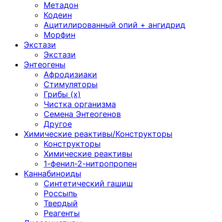
Метадон
Кодеин
Ацитилированный опий + ангидрид
Морфин
Экстази
Экстази
Энтеогены
Афродизиаки
Стимуляторы
Грибы (х)
Чистка организма
Семена Энтеогенов
Другое
Химические реактивы/Конструкторы
Конструкторы
Химические реактивы
1-фенил-2-нитропропен
Каннабиноиды
Синтетический гашиш
Россыпь
Твердый
Реагенты