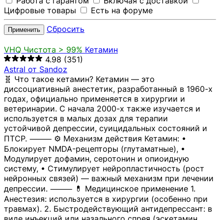
Работа с гарантом
Включая с доставкой
Цифровые товары
Есть на форуме
Сбросить
Применить
VHQ
Чистота > 99%
Кетамин
4.98
(351)
Astral от Sandoz
🧬 Что такое кетамин? Кетамин — это
диссоциативный анестетик, разработанный в 1960-х
годах, официально применяется в хирургии и
ветеринарии. С начала 2000-х также изучается и
используется в малых дозах для терапии
устойчивой депрессии, суицидальных состояний и
ПТСР. ⸻ ⚙️ Механизм действия Кетамин: •
Блокирует NMDA-рецепторы (глутаматные), •
Модулирует дофамин, серотонин и опиоидную
систему, • Стимулирует нейропластичность (рост
нейронных связей) — важный механизм при лечении
депрессии. ⸻ 💊 Медицинское применение 1.
Анестезия: используется в хирургии (особенно при
травмах). 2. Быстродействующий антидепрессант: в
виде инъекций или назального спрея (эскетамин,