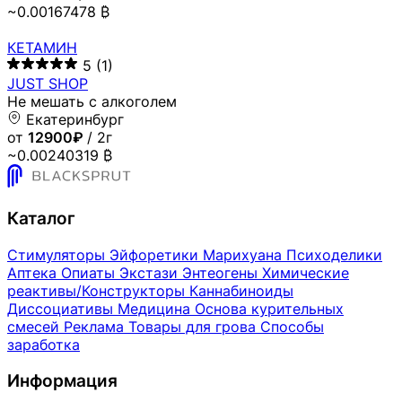
~0.00167478 ₿
КЕТАМИН
5
(1)
JUST SHOP
Не мешать с алкоголем
Екатеринбург
от
12900₽
/ 2г
~0.00240319 ₿
Каталог
Стимуляторы
Эйфоретики
Марихуана
Психоделики
Аптека
Опиаты
Экстази
Энтеогены
Химические
реактивы/Конструкторы
Каннабиноиды
Диссоциативы
Медицина
Основа курительных
смесей
Реклама
Товары для грова
Способы
заработка
Информация