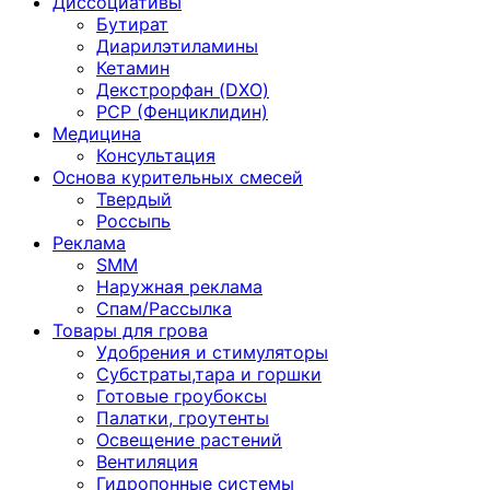
Диссоциативы
Бутират
Диарилэтиламины
Кетамин
Декстрорфан (DXO)
PCP (Фенциклидин)
Медицина
Консультация
Основа курительных смесей
Твердый
Россыпь
Реклама
SMM
Наружная реклама
Спам/Рассылка
Товары для грова
Удобрения и стимуляторы
Субстраты,тара и горшки
Готовые гроубоксы
Палатки, гроутенты
Освещение растений
Вентиляция
Гидропонные системы