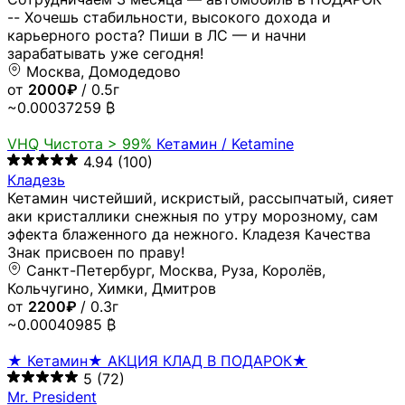
-- Хочешь стабильности, высокого дохода и
карьерного роста? Пиши в ЛС — и начни
зарабатывать уже сегодня!
Москва, Домодедово
от
2000₽
/ 0.5г
~0.00037259 ₿
VHQ
Чистота > 99%
Кетамин / Ketamine
4.94
(100)
Кладезь
Кетамин чистейший, искристый, рассыпчатый, сияет
аки кристаллики снежныя по утру морозному, сам
эфекта блаженного да нежного. Кладезя Качества
Знак присвоен по праву!
Санкт-Петербург, Москва, Руза, Королёв,
Кольчугино, Химки, Дмитров
от
2200₽
/ 0.3г
~0.00040985 ₿
★ Кетамин★ АКЦИЯ КЛАД В ПОДАРОК★
5
(72)
Mr. President