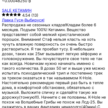
~0.00048250 ₿
SALE КЕТАМИН
4.54
(13)
Лавка Гуся-Выбируся!
Распродажа не сезонных кладов!Кладам более 6
месяцев. Подъем 100%! Кетамин. Вещество
представляет собой мелкий кристалический
порошок. Внимание! Стаф нельзя класть на хоть
чучуть влажную поверхность он очень быстро
раствориться. Я так проебал тусу. В небольших
дозах, таких как 25мг вызывает легкую эйфорию и
головокружение. Вы почувствуете свое тело не так
как всегда. Новичкам нужно начинать именно с
такого количества. В дозах 50 мг и выше уже можно
испытать психоделический трип и постепенно трек
за треком оказаться в так называемом К-Hole.
Настоятельно рекомендую первый раз быть в тепле
дома, в комфортной обстановке, обязательно с
музыкой. Выложите спичку и сделайте такую же
дорожку(тонкую!!!). Начните с ее половины. K-Hole не
похож на Волшебные Грибы не похож на Лсд-25. Вы
окажитесь в ваших фантазиях ненадолго(40мин).С