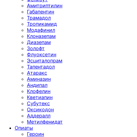
Амитриптилин
Габапентин
Трамадол
Тропикамид
Модафинил
Клоназепам
Диазепам
Золофт
Флуоксетин
Эсциталопрам
Тапентадол
Атаракс
Аминазин
Андипал
Клофелин
Кветиапин
Субутекс
Оксикодон
Аддералл
Метилфенидат
Опиаты
Героин