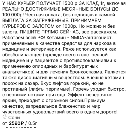
У НАС КУРЬЕР ПОЛУЧАЕТ 1500 р ЗА КЛАД 1г, включая
РЕАЛЬНО ДОСТИЖИМЫЕ МЕСЯЧНЫЕ БОНУСЫ ДО
100.000р! Честная оплата, без подводных камней.
ВЫПЛАТА ЗА ЗАГРУЖЕННЫЕ. ПРИНИМАЕМ
КУРЬЕРОВ С ЗАЛОГОМ от 1000р. Но можно и без
залога. ПИШИТЕ ПРЯМО СЕЙЧАС, все расскажем.
Работаем всей РФ! Кетамин - NMDA-антагонист,
применяемый в качестве средства для наркоза в
медицине и ветеринарии. Реже используется как
обезболивающее (прежде всего в экстренной
медицине и у пациентов с противопоказаниями к
применению опиоидных и барбитуратных
анальгетиков) и для лечения бронхоспазма. Является
также диссоциативным веществом. Внешне кетамин
похож на сахар. Вкус лифтов горький, но не
противный [лифты терпимые]. Горечь уходит быстро,
с первыми нотами прихода. Эффект невероятно
яркий, приходит с огромной силой.Премиум
качество, запредельное блаженство и мир
чувственных удовольствий всего в одном дороге!
Сочи
от
2590₽
/ 0.5г