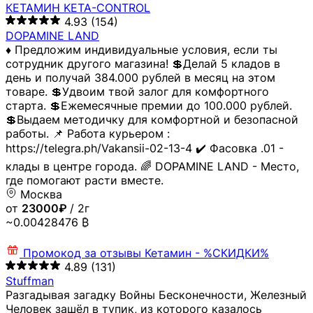
КЕТАМИН KETA-CONTROL
4.93
(154)
DOPAMINE LAND
♦️ Предложим индивидуальные условия, если ты
сотрудник другого магазина! 💲Делай 5 кладов в
день и получай 384.000 рублей в месяц на этом
товаре. 💲Удвоим твой залог для комфортного
старта. 💲Ежемесячные премии до 100.000 рублей.
💲Выдаем методичку для комфортной и безопасной
работы. 📌 Работа курьером :
https://telegra.ph/Vakansii-02-13-4 ✔️ Фасовка .01 -
клады в центре города. 🌈 DOPAMINE LAND - Место,
где помогают расти вместе.
Москва
от
23000₽
/ 2г
~0.00428476 ₿
Промокод за отзывы
Кетамин - %СКИДКИ%
4.89
(131)
Stuffman
Разгадывая загадку Войны Бесконечности, Железный
Человек зашёл в тупик, из которого казалось