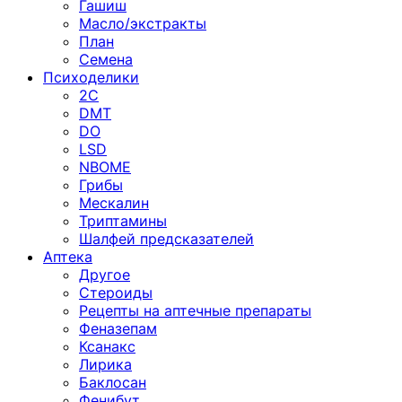
Гашиш
Масло/экстракты
План
Семена
Психоделики
2C
DMT
DO
LSD
NBOME
Грибы
Мескалин
Триптамины
Шалфей предсказателей
Аптека
Другое
Стероиды
Рецепты на аптечные препараты
Феназепам
Ксанакс
Лирика
Баклосан
Фенибут