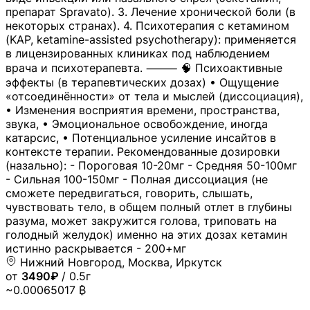
препарат Spravato). 3. Лечение хронической боли (в
некоторых странах). 4. Психотерапия с кетамином
(KAP, ketamine-assisted psychotherapy): применяется
в лицензированных клиниках под наблюдением
врача и психотерапевта. ⸻ 🧠 Психоактивные
эффекты (в терапевтических дозах) • Ощущение
«отсоединённости» от тела и мыслей (диссоциация),
• Изменения восприятия времени, пространства,
звука, • Эмоциональное освобождение, иногда
катарсис, • Потенциальное усиление инсайтов в
контексте терапии. Рекомендованные дозировки
(назально): - Пороговая 10-20мг - Средняя 50-100мг
- Сильная 100-150мг - Полная диссоциация (не
сможете передвигаться, говорить, слышать,
чувствовать тело, в общем полный отлет в глубины
разума, может закружится голова, триповать на
голодный желудок) именно на этих дозах кетамин
истинно раскрывается - 200+мг
Нижний Новгород, Москва, Иркутск
от
3490₽
/ 0.5г
~0.00065017 ₿