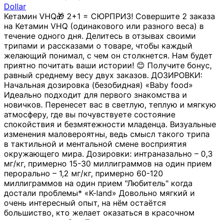
Dollar
Кетамин VHQ🎁 2+1 = СЮРПРИЗ! Совершите 2 заказа
на Кетамин VHQ (одинакового или разного веса) в
течение одного дня. Делитесь в отзывах своими
трипами и рассказами о товаре, чтобы каждый
желающий понимал, с чем он столкнется. Нам будет
приятно почитать ваши истории! 😊 Получите бонус,
равный среднему весу двух заказов. ДОЗИРОВКИ:
Начальная дозировка (безобидная) «Baby food»
Идеально подходит для первого знакомства и
новичков. Перенесет вас в светлую, теплую и мягкую
атмосферу, где вы почувствуете состояние
спокойствия и безмятежности младенца. Визуальные
изменения маловероятны, ведь смысл такого трипа
в тактильной и ментальной смене восприятия
окружающего мира. Дозировки: интраназально – 0,3
мг/кг, примерно 15-30 миллиграммов на один прием
перорально – 1,2 мг/кг, примерно 60-120
миллиграммов на один прием "Любитель" когда
достали проблемы* «K-land» Довольно мягкий и
очень интересный опыт, на нём остаётся
большиство, кто желает оказаться в красочном