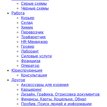
Серые схемы
Черные схемы
Работа
Курьер
Склад
Химик
Перевозчик
Трафаретчик
HR-Менеджер
Гровер
Лаборант
Силовые услуги
Франшиза
Оператор
Юриспруденция
Консультация
Другoе
Аксессуары для курения
Каршеринг
Дизайн. Графика. Отрисовка документов
Финансы. Карты. Кошельки. Обнал
Пробив. Поиск людей и информации