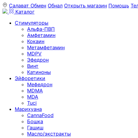
Салават
Обмен
Обнал
Открыть магазин
Помощь
Те
Каталог
Стимуляторы
Альфа-ПВП
Амфетамин
Кокаин
Метамфетамин
MDPV
Эфедрон
Винт
Катиноны
Эйфоретики
Мефедрон
MDMA
MDA
Tuci
Марихуана
CannaFood
Бошка
Гашиш
Масло/экстракты