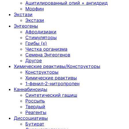
Ацитилированный опий + ангидрид
Морфин
Экстази
Экстази
Энтеогены
Афродизиаки
Стимуляторы
Грибы (х)
Чистка организма
Семена Энтеогенов
Другое
Химические реактивы/Конструкторы
Конструкторы
Химические реактивы
1-фенил-2-нитропропен
Каннабиноиды
Синтетический гашиш
Россыпь
Твердый
Реагенты
Диссоциативы
Бутират