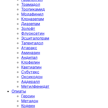
Трамадол
Тропикамид
Модафинил
Клоназепам
Диазепам
Золофт
Флуоксетин
Эсциталопрам
Тапентадол
Атаракс
Аминазин
Андипал
Клофелин
Кветиапин
Субутекс
Оксикодон
Аддералл
Метилфенидат
Опиаты
Героин
Метадон
Кодеин