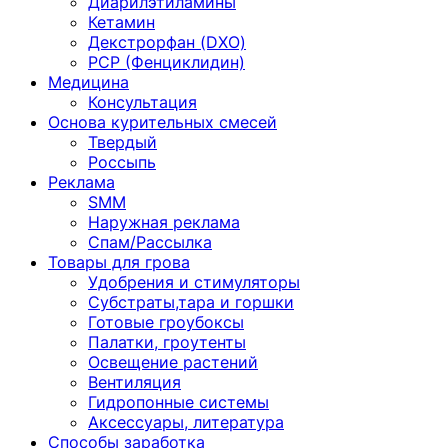
Диарилэтиламины
Кетамин
Декстрорфан (DXO)
PCP (Фенциклидин)
Медицина
Консультация
Основа курительных смесей
Твердый
Россыпь
Реклама
SMM
Наружная реклама
Спам/Рассылка
Товары для грова
Удобрения и стимуляторы
Субстраты,тара и горшки
Готовые гроубоксы
Палатки, гроутенты
Освещение растений
Вентиляция
Гидропонные системы
Аксессуары, литература
Способы заработка