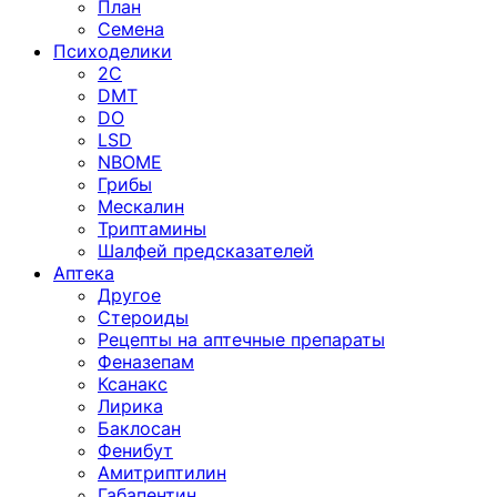
План
Семена
Психоделики
2C
DMT
DO
LSD
NBOME
Грибы
Мескалин
Триптамины
Шалфей предсказателей
Аптека
Другое
Стероиды
Рецепты на аптечные препараты
Феназепам
Ксанакс
Лирика
Баклосан
Фенибут
Амитриптилин
Габапентин