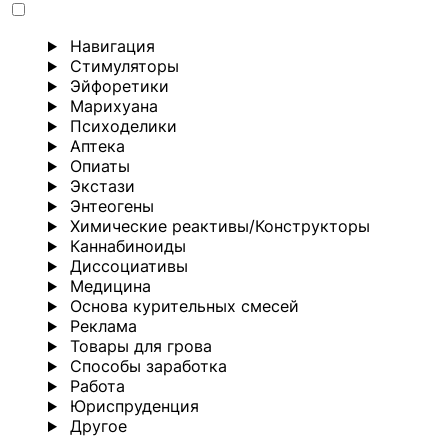
Навигация
Стимуляторы
Эйфоретики
Марихуана
Психоделики
Аптека
Опиаты
Экстази
Энтеогены
Химические реактивы/Конструкторы
Каннабиноиды
Диссоциативы
Медицина
Основа курительных смесей
Реклама
Товары для грова
Способы заработка
Работа
Юриспруденция
Другoе