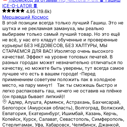
Промокод за отзывы
HQ
Чистота > 0%
🍫 Гашиш
ICE-O-LATOR 🍫
4.95
(19.6k)
Мерцающий Космос
В этой позиции всегда только лучший Гашиш. Это не
шутка и не рекламная замануха, мы реально
выбираем только самый лучший товар. Но это ещё
не всё, у нас его кладут обученные и проверенные
курьеры! БЕЗ НЕДОВЕСОВ, БЕЗ ХАЛТУРЫ, МЫ
СТАРАЕМСЯ ДЛЯ ВАС! Изолятор очень высокого
качества!. Эффект на уровне топовых печатей. В
разных городах может незначительно отличаться по
качеству, но можете быть уверены, тут всегда самое
лучшее что есть в вашем городе! -Перед
применением советуем положить пак в холодное
место, на пару минут!⠀ Так ты сможешь быстро и
легко распаковать гаш, ничего не оставив на плёнке
(он правда бывает липкий)!
Адлер, Алушта, Армянск, Астрахань, Бахчисарай,
Белогорск (Амурская область), Волгоград, Волжский,
Евпатория, Екатеринбург, Ишимбай, Казань, Керчь,
Копейск, Курск, Салават, Севастополь, Симферополь,
Стерлитамак, Уфа, Хабаровск, Челябинск, Джанкой,