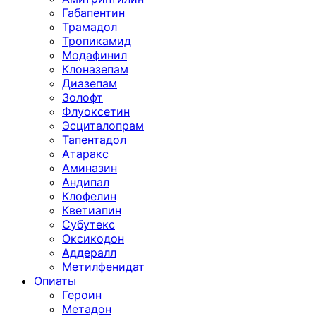
Габапентин
Трамадол
Тропикамид
Модафинил
Клоназепам
Диазепам
Золофт
Флуоксетин
Эсциталопрам
Тапентадол
Атаракс
Аминазин
Андипал
Клофелин
Кветиапин
Субутекс
Оксикодон
Аддералл
Метилфенидат
Опиаты
Героин
Метадон