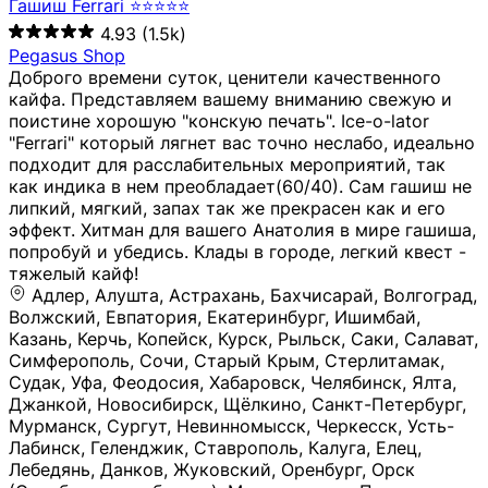
Гашиш Ferrari ⭐⭐⭐⭐⭐
4.93
(1.5k)
Pegasus Shop
Доброго времени суток, ценители качественного
кайфа. Представляем вашему вниманию свежую и
поистине хорошую "конскую печать". Ice-o-lator
"Ferrari" который лягнет вас точно неслабо, идеально
подходит для расслабительных мероприятий, так
как индика в нем преобладает(60/40). Сам гашиш не
липкий, мягкий, запах так же прекрасен как и его
эффект. Хитман для вашего Анатолия в мире гашиша,
попробуй и убедись. Клады в городе, легкий квест -
тяжелый кайф!
Адлер, Алушта, Астрахань, Бахчисарай, Волгоград, Волжский, Евпатория, Екатеринбург, Ишимбай, Казань, Керчь, Копейск, Курск, Рыльск, Саки, Салават, Симферополь, Сочи, Старый Крым, Стерлитамак, Судак, Уфа, Феодосия, Хабаровск, Челябинск, Ялта, Джанкой, Новосибирск, Щёлкино, Санкт-Петербург, Мурманск, Сургут, Невинномысск, Черкесск, Усть-Лабинск, Геленджик, Ставрополь, Калуга, Елец, Лебедянь, Данков, Жуковский, Оренбург, Орск (Оренбургская область), Магнитогорск, Пермь, Зеленоград, Солнечногорск, Нижний Новгород, Лысково, Заволжье, Кстово, Балахна (Нижегородская область), Богородск, Бор (Нижегородская область), Саратов, Энгельс, Ижевск, Тюмень, Ростов-на-Дону, Шахты, Новочеркасск, Батайск, Аксай, Люберцы, Истра, Москва, Армавир, Краснодар, Магадан, Самара, Анапа, Славянск-на-Кубани, Чаплыгин, Липецк, Нижний Тагил, Орехово-Зуево, Усть-Джегута, Лянтор, Нефтеюганск, Пыть-Ях, Урень, Ветлуга, Шахунья, Новороссийск, Крымск, Тимашёвск, Тольятти, Воткинск, Звенигород, Руза, Можайск, Белгород, Воронеж, Соликамск, Нытва, Лысьва (Пермский край), Чусовой, Кунгур, Краснокамск, Миасс, Губаха, Тула, Новомосковск, Донской, Омск, Льгов, Мытищи, Королёв, Ивантеевка, Балашиха, Семилуки, Кудымкар, Старый Оскол, Оса (Пермский край), Одинцово (Московская область), Ханты-Мансийск, Лабинск, Темрюк, Курганинск, Белореченск (Краснодарский край), Алупкa, Губкин, Рязань, Калининград, Усть-Илимск, Фрязино, Минеральные Воды, Пятигорск, Кострома, Ярославль, Коркино, Верхняя Пышма, Подольск, Красноярск, Смоленск, Долгопрудный, Чебоксары, Калачинск, Канск, Киров (Кировская область), Вологда, Рославль, Владивосток, Обнинск, Балабаново (Калужская область), Малоярославец, Брянск, Видное, Ярцево, Вязьма, Гагарин, Приволжск, Фурманов, Чайковский, Кинешма, Горячий Ключ, Улан-Удэ, Туймазы, Дюртюли, Альметьевск, Нефтекамск, Хадыженск, Апшеронск, Майкоп, Уссурийск, Ульяновск, Гатчина, Луга (Ленинградская область), Надым, Ногинск, Электросталь, Железнодорожный (Московская область), Бутурлиновка, Кириллов, Краснознаменск (Калиниградская область), Мышкин, Томмот, Холм, Абакан, Абдулино, Агидель, Агрыз, Адыгейск, Азнакаево, Алатырь, Алдан, Алейск, Александров, Александровск, Алексеевка (Белгородская обл.), Алексин, Амурск, Анадырь, Ангарск, Андреаполь, Анжеро-Судженск, Анива, Апатиты, Арамиль, Ардон, Арзамас, Аркадак, Арсеньев, Артём, Артёмовский, Архангельск, Асбест, Асино, Аткарск, Ахтубинск, Аша, Бабаево (Вологодская область), Бавлы (Республика Татарстан), Байкальск, Бакал, Баксан, Балаклава, Балаково (Саратовская область), Балашов (Саратовская область), Балтийск, Барабинск, Барнаул, Барыш (Ульяновская область), Бежецк, Белая Калитва (Ростовская область), Белебей, Белогорск (Крым), Белозерск, Белокуриха, Беломорск, Белоозёрский (Московская область), Белорецк (Республика Башкортостан), Кызыл, Белоярский (Ханты-Мансийский АО), Бердск, Березники (Пермский край), Берёзовский (Кемеровская область), Берёзовский (Свердловская область), Беслан, Бийск, Бикин, Билибино, Биробиджан, Благовещенск (Амурская область), Благовещенск (Башкортостан), Бобров, Богородицк, Боготол, Богучар, Бокситогорск (Ленинградская область), Бологое (Тверская область), Болхов, Большой Камень (Приморский край), Борисоглебск (Воронежская область), Боровичи (Новгородская область), Боровск, Бородино, Братск, Бронницы (Московская область), Бугульма (Республика Татарстан), Бугуруслан (Оренбургская область), Буинск, Буй, Буйнакск, Валдай, Валуйки, Велиж, Великие Луки, Великий Новгород, Великий Устюг, Вельск, Венёв, Верещагино, Верхнеуральск, Верхний Уфалей, Верхняя Салда, Верхняя Тура, Весьегонск, Вилючинск, Вихоревка, Вичуга, Владикавказ, Волгодонск, Волгореченск, Володарск, Волосово, Волчанск, Вольск, Воркута, Ворсма, Всеволожск (Ленинградская область), Вуктыл, Выкса, Высоковск, Высоцк, Вытегра, Вышний Волочёк, Вяземский, Вязники, Вятские Поляны, Нея, Шилка, Гаврилов Посад, Гаврилов-Ям, Гай, Галич, Гдов, Голицыно, Горно-Алтайск, Горнозаводск, Горняк, Городец, Гороховец, Гремячинск, Грозный, Грязи, Грязовец, Губкинский, Гуково, Гулькевичи, Гурьевск (Калининградская область), Гурьевск (Кемеровская область), Гусев, Гусь-Хрустальный, Давлеканово, Далматово, Дальнегорск, Дегтярск, Дедовск, Демидов, Дербент, Десногорск, Дзержинск, Дзержинский (Московская область), Дивногорск, Димитровград, Дмитровск, Дно, Добрянка, Долинск, Домодедово, Донецк (ДНР), Дорогобуж, Дрезна, Дубна, Дудинка, Духовщина, Дятьково, Егорьевск, Елабуга, Елизово, Ельня (Будет изменено название), Емва, Енисейск, Ермолино, Ершов, Ессентуки, Ефремов, Железноводск, Железногорск (Красноярский край), Железногорск (Курская область), Железногорск-Илимский, Жигулёвск, Жиздра, Жирновск, Жуков, Жуковка, Заводоуковск, Заволжск, Задонск, Заинск, Заозёрный, Заозёрск, Западная Двина, Заполярный, Зарайск, Заречный (Пензенская область), Заречный (Свердловская область), Заринск, Звенигово, Зверево, Зеленогорск ( Ленинградская обл. ), Зеленоградск, Зеленодольск, Зеленокумск, Зерноград, Зима, Змеиногорск, Зубцов, Ивангород, Иваново, Ивдель, Избербаш, Изобильный, Иланский, Инза, Инкерман, Инта, Ипатово, Искитим, Йошкар-Ола, Кадников, Калач, Калач-на-Дону, Калининск, Калтан, Калязин, Камбарка, Каменка (Пензенская область), Каменногорск (Ленинградская область), Каменск-Уральский, Каменск-Шахтинский, Камень-на-Оби, Камешково, Камышин, Канаш, Кандалакша, Карабаново, Карабаш, Карачаевск, Каргат, Каргополь, Карпинск, Карталы, Касимов, Касли, Каспийск, Катав-Ивановск, Катайск, Качканар, Кашин, Кашира, Кемерово, Кемь, Кизел, Кизилюрт, Кизляр, Кимовск, Кимры, Кингисепп, Кинель, Киреевск, Киренск, Киржач, Кириши, Кирово-Чепецк, Кировск (Ленинградская область), Кировск (Мурманская область), Кирсанов, Киселёвск, Кисловодск, Климовск, Клинцы, Княгинино, Ковдор, Ковров, Когалым, Козельск, Козьмодемьянск, Кола, Кологрив, Колпашево, Колпино, Кольчугино, Комсомольск, Комсомольск-на-Амуре, Конаково, Кондопога, Кондрово, Константиновск, Кораблино, Кореновск, Корсаков, Коряжма, Костерёво, Костомукша, Котельники, Котельниково, Котельнич, Котлас, Котовск, Кохма, Красноармейск (Московская область), Краснозаводск, Краснознаменск (Московская область), Краснокаменск, Краснослободск (Волгоградская область), Краснотурьинск, Красноуральск, Красный Сулин, Кремёнки, Кропоткин, Кубинка, Кувшиново (Тверская область), Кудрово, Кулебаки, Кумертау, Курлово, Куровское, Куртамыш, Курчатов, Куса, Кушва, Кыштым, Лабытнанги, Лагань, Лаишево (Республика Татарстан), Лакинск, Лангепас, Лахденпохья, Ленинск-Кузнецкий, Ленск (Республика Саха), Лермонтов (Ставропольский край), Лесозаводск (Приморский край), Лесосибирск, Ливны (Орловская область), Ликино-Дулёво, Липки (Тульская область), Лиски (Воронежская область), Лихославль, Лодейное Поле, Ломоносов (Санкт-Петербург), Лосино-Петровский, Лукоянов, Луховицы, Лыткарино, Любань (Ленинградская область), Любим, Людиново, Магас, Майский, Макаров, Малая Вишера, Малгобек, Мамадыш, Мамоново, Мантурово, Маркс, Махачкала, Мглин, Мегион, Медвежьегорск, Медногорск, Медынь, Меленки, Мелеуз, Менделеевск, Мещовск, Микунь, Миллерово, Минусинск, Миньяр, Мирный (Архангельская область), Мирный (Якутия), Михайловка (Город), Михайловск (Свердловская область), Михайловск (Ставропольский край), Могоча, Можга, Моздок, Мончегорск, Морозовск, Моршанск, Мосальск, Муравленко, Мурино, Муром, Мценск, Мыски, Набережные Челны, Навашино (Нижегородская область), Назарово (Красноярский край), Назрань, Нальчик, Наро-Фоминск, Нарткала, Нарьян-Мар, Находка, Невель (Псковская область), Невельск, Невьянск, Нелидово (Тверская область), Неман, Нерехта (Костромская область), Нерюнгри, Нестеров, Нефтегорск (Самарская область), Нефтекумск, Нижневартовск, Нижнекамск (Республика Татарстан), Нижнеудинск, Нижние Серги, Нижний Ломов, Нижняя Тура, Николаевск-на-Амуре, Никольск (Вологодская область), Никольск (Пензенская область), Новая Ладога, Новая Ляля, Новоалександровск, Новоалтайск, Нововоронеж, Новодвинск, Новозыбков, Новокубанск, Новокуйбышевск, Новомичуринск, Новопавловск, Новоржев, Новосокольники, Новотроицк, Новоульяновск, Новоуральск, Новохопёрск, Новочебоксарск, Новошахтинск, Новый Оскол, Новый Уренгой, Норильск, Нурлат, Нягань, Нязепетровск, Няндома, Облучье, Обоянь, Озёрск (Калининградская область), Озёрск (Челябинская область), Озёры, Октябрьск (Самарская область), Октябрьский (Башкортостан), Окуловка (Новгородская область), Оленегорск, Олонец, Онега, Опочка, Осинники, Осташков, Остров, Острогожск, Отрадный, Оха, Павлово, Павловск (Воронежская область), Павловск (Санкт-Петербург), Павловский Посад, Партизанск, Певек, Пенза, Первоуральск, Перевоз, Пересвет, Переславль-Залесский, Пестово (Новгородская область), Петрозаводск, Петропавловск-Камчатский, Печоры, Пикалёво, Пионерский, Питкяранта, Плавск, Плёс, Подпорожье, Покачи, Покров, Покровск, Полесск, Полысаево, Полярные Зори, Полярный, Поронайск, Порхов, Похвистнево, Почеп, Починок, Пошехонье, Правдинск, Приморск (Калининградская область), Приморско-Ахтарск, Приозерск, Прокопьевск, Протвино, Прохладный, Пугачёв, Пудож, Пустошка, Пушкино, Пущино, Пыталово, Радужный (Владимирская область), Радужный (Ханты-Мансийский АО), Райчихинск, Раменское, Рассказово, Ревда, Реж, Реутов, Родники, Россошь, Ростов (Ярославская обл.), Рошаль, Ртищево, Рубцовск, Рузаевка, Рыбинск, Рыбное, Ряжск, Салехард, Сальск, Саранск, Сарапул, Саров, Сасово, Сатка, Сафоново, Саяногорск, Саянск, Светлогорск, Светлоград, Светлый, Светогорск (Ленинградская область), Свободный, Себеж, Северобайкальск, Северодвинск, Североуральск, Сегежа, Семикаракорск, Сенгилей, Серафимович, Сергач, Сергиев Посад, Сердобск, Сертолово (Ленинградская область), Сестрорецк (Ленинградская область), Сибай, Скопин, Славгород, Сланцы, Слободской, Слюдянка, Собинка, Советск (Кировская область), Советск (Калининградская область), Советск (Тульская область), Советская Гавань, Советский (Ханты-Мансийский АО), Сокол (Вологодская область), Солигалич, Соль-Илецк, Сольцы, Сортавала, Сосенский, Сосновоборск, Сосновый Бор (Ленинградская область), Сосногорск, Спас-Клепики, Спасск-Рязанский, С