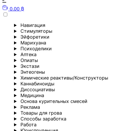
0.00 ₿
Навигация
Стимуляторы
Эйфоретики
Марихуана
Психоделики
Аптека
Опиаты
Экстази
Энтеогены
Химические реактивы/Конструкторы
Каннабиноиды
Диссоциативы
Медицина
Основа курительных смесей
Реклама
Товары для грова
Способы заработка
Работа
Юриспруденция