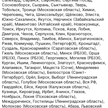
Салехард, Саранск, Сафоново, Сергиев Посад,
Сосновоборск, Сызрань, Сыктывкар, Тверь,
Тобольск, Троицк (Московская область), Химки,
Череповец, Чита, Шлиссельбург, Щёлково, Элиста,
Южно-Сахалинск, Якутск, Нерчинск (Забайкальский
край), Мамонтово (Алтайский край), Новокузнецк,
Томск, Иркутск, Коломна, Псков, Азов, Лобня,
Дмитров, Чехов, Серпухов, Клин, Красногорск,
Северск, Владимир, Тамбов, Абинск, Багратионовск,
Ржев, Коммунар, Пушкин, Петергоф(Х), Кронштадт,
Суздаль, Красноармейск (Саратовская область),
Гжель (Московская область), Минск (РБ)(Х), Орша
(РБ)(Х), Пинск (РБ)(Х), Георгиевск, Могилев (РБ)(Х),
Курган, Ишим, Лениногорск, Златоуст, Красноуфимск,
Алапаевск, Таганрог, Мацеста (Сочи), Менделеево
(Московская область), Белоостров (Санкт-
Петербург), Орёл, Бирск, Выборг (Ленинградская
область), Голубое (Московская область), Вся РФ,
Гвардейск, Ейск, Киров (Калужская область),
Кузнецк, Кировград, Ирбит, Ачинск, Глазов,
Ноябрьск, Локня (Псковская область),
Междуреченск, Гостилицы (Ленинградская область),
Молоково (Московская область), Абаза, Львовский