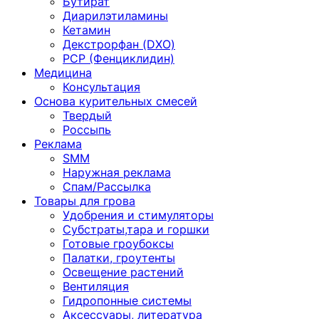
Бутират
Диарилэтиламины
Кетамин
Декстрорфан (DXO)
PCP (Фенциклидин)
Медицина
Консультация
Основа курительных смесей
Твердый
Россыпь
Реклама
SMM
Наружная реклама
Спам/Рассылка
Товары для грова
Удобрения и стимуляторы
Субстраты,тара и горшки
Готовые гроубоксы
Палатки, гроутенты
Освещение растений
Вентиляция
Гидропонные системы
Аксессуары, литература