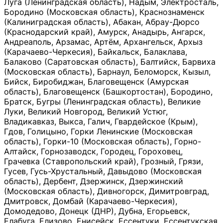
Луга (Ленинградская область), Надым, Электросталь,
Бородино (Московская область), Краснознаменск
(Калиниградская область), Абакан, Абрау-Дюрсо
(Краснодарский край), Амурск, Анадырь, Ангарск,
Андреаполь, Арзамас, Артём, Архангельск, Архыз
(Карачаево-Черкесия), Байкальск, Балаклава,
Балаково (Саратовская область), Балтийск, Барвиха
(Московская область), Барнаул, Беломорск, Кызыл,
Бийск, Биробиджан, Благовещенск (Амурская
область), Благовещенск (Башкортостан), Бородино,
Братск, Бугры (Ленинградская область), Великие
Луки, Великий Новгород, Великий Устюг,
Владикавказ, Выкса, Галич, Гвардейское (Крым),
Гдов, Голицыно, Горки Ленинские (Московская
область), Горки-10 (Московская область), Горно-
Алтайск, Горнозаводск, Городец, Гороховец,
Грачевка (Ставропольский край), Грозный, Грязи,
Гусев, Гусь-Хрустальный, Давыдово (Московская
область), Дербент, Дзержинск, Дзержинский
(Московская область), Дивногорск, Димитровград,
Дмитровск, Домбай (Карачаево-Черкесия),
Домодедово, Донецк (ДНР), Дубна, Егорьевск,
Елабуга, Елизово, Енисейск, Ессентуки, Ессентукская