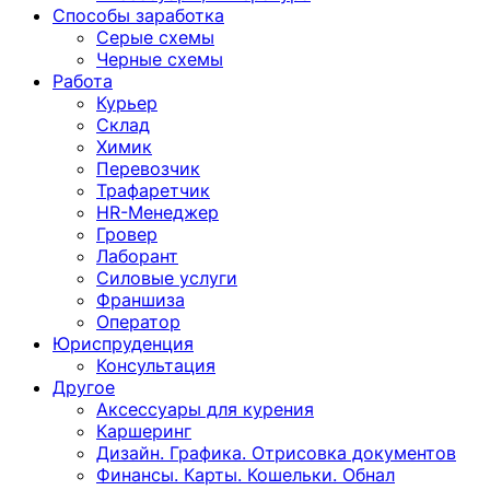
Способы заработка
Серые схемы
Черные схемы
Работа
Курьер
Склад
Химик
Перевозчик
Трафаретчик
HR-Менеджер
Гровер
Лаборант
Силовые услуги
Франшиза
Оператор
Юриспруденция
Консультация
Другoе
Аксессуары для курения
Каршеринг
Дизайн. Графика. Отрисовка документов
Финансы. Карты. Кошельки. Обнал