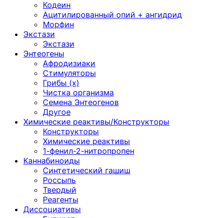
Кодеин
Ацитилированный опий + ангидрид
Морфин
Экстази
Экстази
Энтеогены
Афродизиаки
Стимуляторы
Грибы (х)
Чистка организма
Семена Энтеогенов
Другое
Химические реактивы/Конструкторы
Конструкторы
Химические реактивы
1-фенил-2-нитропропен
Каннабиноиды
Синтетический гашиш
Россыпь
Твердый
Реагенты
Диссоциативы