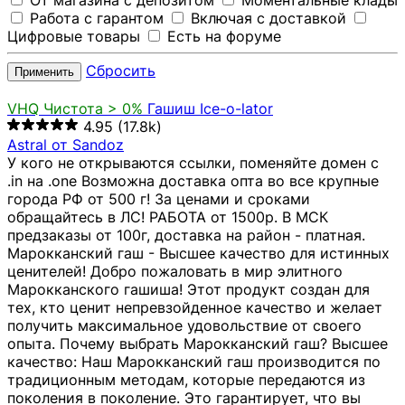
От магазина с депозитом
Моментальные клады
Работа с гарантом
Включая с доставкой
Цифровые товары
Есть на форуме
Сбросить
Применить
VHQ
Чистота > 0%
Гашиш Ice-o-lator
4.95
(17.8k)
Astral от Sandoz
У кого не открываются ссылки, поменяйте домен с
.in на .one Возможна доставка опта во все крупные
города РФ от 500 г! За ценами и сроками
обращайтесь в ЛС! РАБОТА от 1500р. В МСК
предзаказы от 100г, доставка на район - платная.
Марокканский гаш - Высшее качество для истинных
ценителей! Добро пожаловать в мир элитного
Марокканского гашиша! Этот продукт создан для
тех, кто ценит непревзойденное качество и желает
получить максимальное удовольствие от своего
опыта. Почему выбрать Марокканский гаш? Высшее
качество: Наш Марокканский гаш производится по
традиционным методам, которые передаются из
поколения в поколение. Это гарантирует, что вы