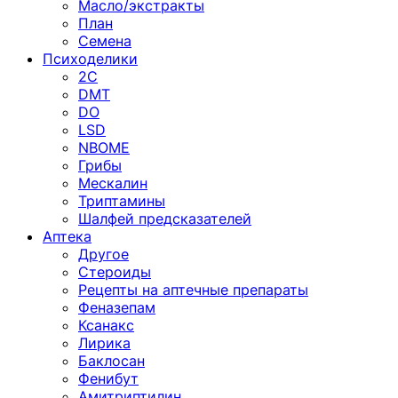
Масло/экстракты
План
Семена
Психоделики
2C
DMT
DO
LSD
NBOME
Грибы
Мескалин
Триптамины
Шалфей предсказателей
Аптека
Другое
Стероиды
Рецепты на аптечные препараты
Феназепам
Ксанакс
Лирика
Баклосан
Фенибут
Амитриптилин