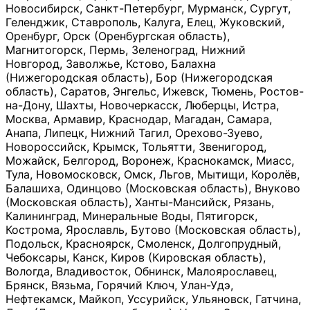
Новосибирск, Санкт-Петербург, Мурманск, Сургут,
Геленджик, Ставрополь, Калуга, Елец, Жуковский,
Оренбург, Орск (Оренбургская область),
Магнитогорск, Пермь, Зеленоград, Нижний
Новгород, Заволжье, Кстово, Балахна
(Нижегородская область), Бор (Нижегородская
область), Саратов, Энгельс, Ижевск, Тюмень, Ростов-
на-Дону, Шахты, Новочеркасск, Люберцы, Истра,
Москва, Армавир, Краснодар, Магадан, Самара,
Анапа, Липецк, Нижний Тагил, Орехово-Зуево,
Новороссийск, Крымск, Тольятти, Звенигород,
Можайск, Белгород, Воронеж, Краснокамск, Миасс,
Тула, Новомосковск, Омск, Льгов, Мытищи, Королёв,
Балашиха, Одинцово (Московская область), Внуково
(Московская область), Ханты-Мансийск, Рязань,
Калининград, Минеральные Воды, Пятигорск,
Кострома, Ярославль, Бутово (Московская область),
Подольск, Красноярск, Смоленск, Долгопрудный,
Чебоксары, Канск, Киров (Кировская область),
Вологда, Владивосток, Обнинск, Малоярославец,
Брянск, Вязьма, Горячий Ключ, Улан-Удэ,
Нефтекамск, Майкоп, Уссурийск, Ульяновск, Гатчина,