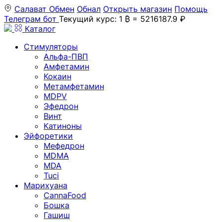
Салават
Обмен
Обнал
Открыть магазин
Помощь
Телеграм бот
Текущий курс: 1 ₿ = 5216187.9 ₽
Каталог
Стимуляторы
Альфа-ПВП
Амфетамин
Кокаин
Метамфетамин
MDPV
Эфедрон
Винт
Катиноны
Эйфоретики
Мефедрон
MDMA
MDA
Tuci
Марихуана
CannaFood
Бошка
Гашиш