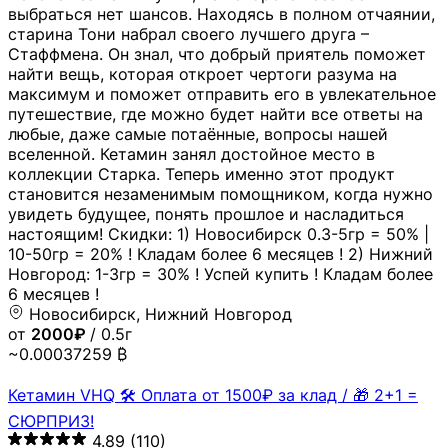
выбраться нет шансов. Находясь в полном отчаянии,
старина Тони набрал своего лучшего друга –
Стаффмена. Он знал, что добрый приятель поможет
найти вещь, которая откроет чертоги разума на
максимум и поможет отправить его в увлекательное
путешествие, где можно будет найти все ответы на
любые, даже самые потаённые, вопросы нашей
вселенной. Кетамин занял достойное место в
коллекции Старка. Теперь именно этот продукт
становится незаменимым помощником, когда нужно
увидеть будущее, понять прошлое и насладиться
настоящим! Скидки: 1) Новосибирск 0.3-5гр = 50% |
10-50гр = 20% ! Кладам более 6 месяцев ! 2) Нижний
Новгород: 1-3гр = 30% ! Успей купить ! Кладам более
6 месяцев !
Новосибирск, Нижний Новгород
от
2000₽
/ 0.5г
~0.00037259 ₿
Кетамин VHQ 🛠 Оплата от 1500₽ за клад / 🎁 2+1 =
СЮРПРИЗ!
4.89
(110)