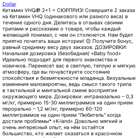
Dollar
Кетамин VHQ🎁 2+1 = СЮРПРИЗ! Совершите 2 заказа
на Кетамин VHQ (одинакового или разного веса) в
течение одного дня. Делитесь в отзывах своими
трипами и рассказами о товаре, чтобы каждый
желающий понимал, с чем он столкнется. Нам будет
приятно почитать ваши истории! 😊 Получите бонус,
равный среднему весу двух заказов. ДОЗИРОВКИ:
Начальная дозировка (безобидная) «Baby food»
Идеально подходит для первого знакомства и
новичков. Перенесет вас в светлую, теплую и мягкую
атмосферу, где вы почувствуете состояние
спокойствия и безмятежности младенца. Визуальные
изменения маловероятны, ведь смысл такого трипа
в тактильной и ментальной смене восприятия
окружающего мира. Дозировки: интраназально – 0,3
мг/кг, примерно 15-30 миллиграммов на один прием
перорально – 1,2 мг/кг, примерно 60-120
миллиграммов на один прием "Любитель" когда
достали проблемы* «K-land» Довольно мягкий и
очень интересный опыт, на нём остаётся
большиство, кто желает оказаться в красочном