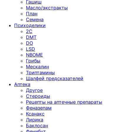
Гашиш
Масло/экстракты
План
Семена
Психоделики
2C
DMT
DO
LSD
NBOME
Грибы
Мескалин
Триптамины
Шалфей предсказателей
Аптека
Другое
Стероиды
Рецепты на аптечные препараты
Феназепам
Ксанакс
Лирика
Баклосан
Фенибут