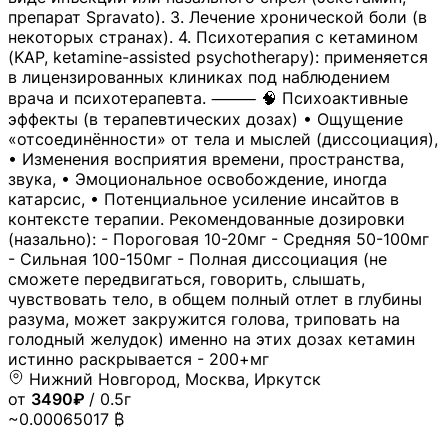
препарат Spravato). 3. Лечение хронической боли (в
некоторых странах). 4. Психотерапия с кетамином
(KAP, ketamine-assisted psychotherapy): применяется
в лицензированных клиниках под наблюдением
врача и психотерапевта. ⸻ 🧠 Психоактивные
эффекты (в терапевтических дозах) • Ощущение
«отсоединённости» от тела и мыслей (диссоциация),
• Изменения восприятия времени, пространства,
звука, • Эмоциональное освобождение, иногда
катарсис, • Потенциальное усиление инсайтов в
контексте терапии. Рекомендованные дозировки
(назально): - Пороговая 10-20мг - Средняя 50-100мг
- Сильная 100-150мг - Полная диссоциация (не
сможете передвигаться, говорить, слышать,
чувствовать тело, в общем полный отлет в глубины
разума, может закружится голова, триповать на
голодный желудок) именно на этих дозах кетамин
истинно раскрывается - 200+мг
Нижний Новгород, Москва, Иркутск
от
3490₽
/ 0.5г
~0.00065017 ₿