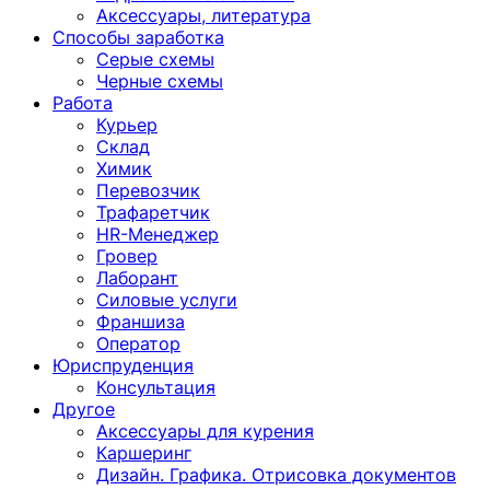
Аксессуары, литература
Способы заработка
Серые схемы
Черные схемы
Работа
Курьер
Склад
Химик
Перевозчик
Трафаретчик
HR-Менеджер
Гровер
Лаборант
Силовые услуги
Франшиза
Оператор
Юриспруденция
Консультация
Другoе
Аксессуары для курения
Каршеринг
Дизайн. Графика. Отрисовка документов