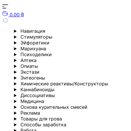
0.00 ₿
Навигация
Стимуляторы
Эйфоретики
Марихуана
Психоделики
Аптека
Опиаты
Экстази
Энтеогены
Химические реактивы/Конструкторы
Каннабиноиды
Диссоциативы
Медицина
Основа курительных смесей
Реклама
Товары для грова
Способы заработка
Работа