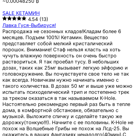
~0.00048250 ₿
SALE КЕТАМИН
4.54
(13)
Лавка Гуся-Выбируся!
Распродажа не сезонных кладов!Кладам более 6
месяцев. Подъем 100%! Кетамин. Вещество
представляет собой мелкий кристалический
порошок. Внимание! Стаф нельзя класть на хоть
чучуть влажную поверхность он очень быстро
раствориться. Я так проебал тусу. В небольших
дозах, таких как 25мг вызывает легкую эйфорию и
головокружение. Вы почувствуете свое тело не так
как всегда. Новичкам нужно начинать именно с
такого количества. В дозах 50 мг и выше уже можно
испытать психоделический трип и постепенно трек
за треком оказаться в так называемом К-Hole.
Настоятельно рекомендую первый раз быть в тепле
дома, в комфортной обстановке, обязательно с
музыкой. Выложите спичку и сделайте такую же
дорожку(тонкую!!!). Начните с ее половины. K-Hole не
похож на Волшебные Грибы не похож на Лсд-25. Вы
окажитесь в ваших фантазиях ненадолго(40мин).С