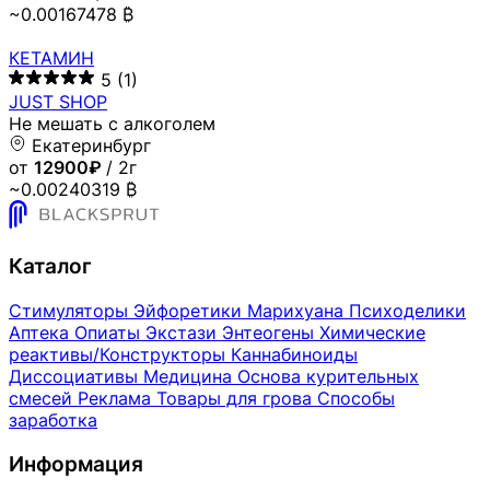
~0.00167478 ₿
КЕТАМИН
5
(1)
JUST SHOP
Не мешать с алкоголем
Екатеринбург
от
12900₽
/ 2г
~0.00240319 ₿
Каталог
Стимуляторы
Эйфоретики
Марихуана
Психоделики
Аптека
Опиаты
Экстази
Энтеогены
Химические
реактивы/Конструкторы
Каннабиноиды
Диссоциативы
Медицина
Основа курительных
смесей
Реклама
Товары для грова
Способы
заработка
Информация