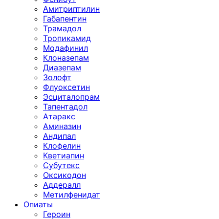
Амитриптилин
Габапентин
Трамадол
Тропикамид
Модафинил
Клоназепам
Диазепам
Золофт
Флуоксетин
Эсциталопрам
Тапентадол
Атаракс
Аминазин
Андипал
Клофелин
Кветиапин
Субутекс
Оксикодон
Аддералл
Метилфенидат
Опиаты
Героин