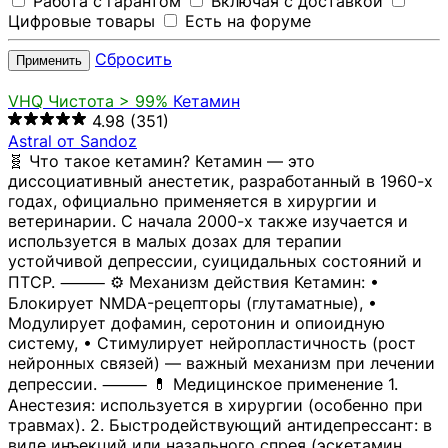
Работа с гарантом
Включая с доставкой
Цифровые товары
Есть на форуме
Сбросить
Применить
VHQ
Чистота > 99%
Кетамин
4.98
(351)
Astral от Sandoz
🧬 Что такое кетамин? Кетамин — это
диссоциативный анестетик, разработанный в 1960-х
годах, официально применяется в хирургии и
ветеринарии. С начала 2000-х также изучается и
используется в малых дозах для терапии
устойчивой депрессии, суицидальных состояний и
ПТСР. ⸻ ⚙️ Механизм действия Кетамин: •
Блокирует NMDA-рецепторы (глутаматные), •
Модулирует дофамин, серотонин и опиоидную
систему, • Стимулирует нейропластичность (рост
нейронных связей) — важный механизм при лечении
депрессии. ⸻ 💊 Медицинское применение 1.
Анестезия: используется в хирургии (особенно при
травмах). 2. Быстродействующий антидепрессант: в
виде инъекций или назального спрея (эскетамин,