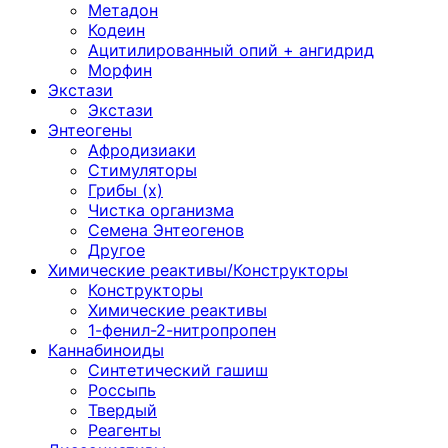
Метадон
Кодеин
Ацитилированный опий + ангидрид
Морфин
Экстази
Экстази
Энтеогены
Афродизиаки
Стимуляторы
Грибы (х)
Чистка организма
Семена Энтеогенов
Другое
Химические реактивы/Конструкторы
Конструкторы
Химические реактивы
1-фенил-2-нитропропен
Каннабиноиды
Синтетический гашиш
Россыпь
Твердый
Реагенты