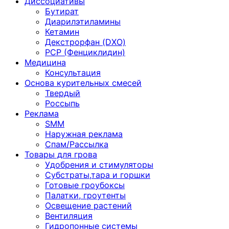
Диссоциативы
Бутират
Диарилэтиламины
Кетамин
Декстрорфан (DXO)
PCP (Фенциклидин)
Медицина
Консультация
Основа курительных смесей
Твердый
Россыпь
Реклама
SMM
Наружная реклама
Спам/Рассылка
Товары для грова
Удобрения и стимуляторы
Субстраты,тара и горшки
Готовые гроубоксы
Палатки, гроутенты
Освещение растений
Вентиляция
Гидропонные системы