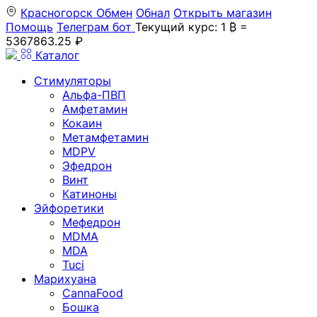
Красногорск
Обмен
Обнал
Открыть магазин
Помощь
Телеграм бот
Текущий курс: 1 ₿ =
5367863.25 ₽
Каталог
Стимуляторы
Альфа-ПВП
Амфетамин
Кокаин
Метамфетамин
MDPV
Эфедрон
Винт
Катиноны
Эйфоретики
Мефедрон
MDMA
MDA
Tuci
Марихуана
CannaFood
Бошка