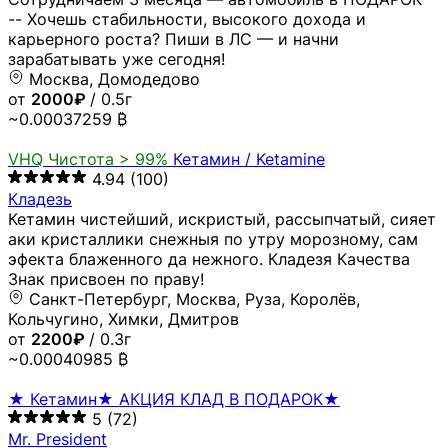
-- Хочешь стабильности, высокого дохода и
карьерного роста? Пиши в ЛС — и начни
зарабатывать уже сегодня!
Москва, Домодедово
от
2000₽
/ 0.5г
~0.00037259 ₿
VHQ
Чистота > 99%
Кетамин / Ketamine
4.94
(100)
Кладезь
Кетамин чистейший, искристый, рассыпчатый, сияет
аки кристаллики снежныя по утру морозному, сам
эфекта блаженного да нежного. Кладезя Качества
Знак присвоен по праву!
Санкт-Петербург, Москва, Руза, Королёв,
Кольчугино, Химки, Дмитров
от
2200₽
/ 0.3г
~0.00040985 ₿
★ Кетамин★ АКЦИЯ КЛАД В ПОДАРОК★
5
(72)
Mr. President