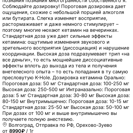
познания познания многогранности собственного я.
Соблюдайте дозировку! Пороговая дозировка дает
ощущения, схожие с небольшой порцией алкоголя
или бутирата. Слегка изменяет восприятие,
растормаживает и даже немного стимулирует –
поэтому многие нюхают кетамин на вечеринках.
Стандартная доза уже дает сильные эффекты
кетамина: ощутимые изменения звукового и
зрительного восприятия (диссоциация) и нарушение
координации. Высокая доза подразумевает трип «на
все деньги», то есть мощнейшие диссоциативные
эффекты вплоть до выхода из тела и получения
внетелесного опыта – то есть попадания в ту самую
пресловутую K-Hole. Дозировка кетамина Орально:
Пороговая доза: 50 мг Стандартная доза: 100-250 мг
Высокая доза: 250-500 мг Интраназально: Пороговая
доза: 5 мг Стандартная доза: 30-80 мг Высокая доза:
80-150 мг Внутримышечно: Пороговая доза: 10-15 мг
Стандартная доза: 25-50 мг Высокая доза: 50-100 мг
При дозах от 100 мг и выше внутримышечно вы
получаете полную анестезию.
Волгоград, Отправка по РФ, Орехово-Зуево
от
8990₽
/ 1г