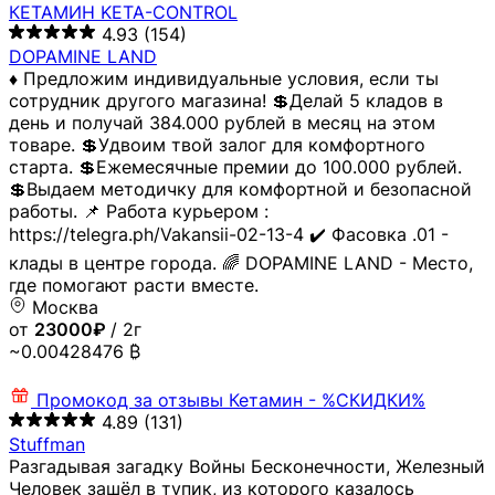
КЕТАМИН KETA-CONTROL
4.93
(154)
DOPAMINE LAND
♦️ Предложим индивидуальные условия, если ты
сотрудник другого магазина! 💲Делай 5 кладов в
день и получай 384.000 рублей в месяц на этом
товаре. 💲Удвоим твой залог для комфортного
старта. 💲Ежемесячные премии до 100.000 рублей.
💲Выдаем методичку для комфортной и безопасной
работы. 📌 Работа курьером :
https://telegra.ph/Vakansii-02-13-4 ✔️ Фасовка .01 -
клады в центре города. 🌈 DOPAMINE LAND - Место,
где помогают расти вместе.
Москва
от
23000₽
/ 2г
~0.00428476 ₿
Промокод за отзывы
Кетамин - %СКИДКИ%
4.89
(131)
Stuffman
Разгадывая загадку Войны Бесконечности, Железный
Человек зашёл в тупик, из которого казалось