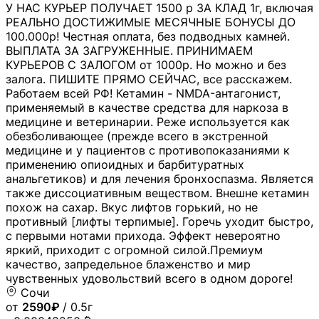
У НАС КУРЬЕР ПОЛУЧАЕТ 1500 р ЗА КЛАД 1г, включая
РЕАЛЬНО ДОСТИЖИМЫЕ МЕСЯЧНЫЕ БОНУСЫ ДО
100.000р! Честная оплата, без подводных камней.
ВЫПЛАТА ЗА ЗАГРУЖЕННЫЕ. ПРИНИМАЕМ
КУРЬЕРОВ С ЗАЛОГОМ от 1000р. Но можно и без
залога. ПИШИТЕ ПРЯМО СЕЙЧАС, все расскажем.
Работаем всей РФ! Кетамин - NMDA-антагонист,
применяемый в качестве средства для наркоза в
медицине и ветеринарии. Реже используется как
обезболивающее (прежде всего в экстренной
медицине и у пациентов с противопоказаниями к
применению опиоидных и барбитуратных
анальгетиков) и для лечения бронхоспазма. Является
также диссоциативным веществом. Внешне кетамин
похож на сахар. Вкус лифтов горький, но не
противный [лифты терпимые]. Горечь уходит быстро,
с первыми нотами прихода. Эффект невероятно
яркий, приходит с огромной силой.Премиум
качество, запредельное блаженство и мир
чувственных удовольствий всего в одном дороге!
Сочи
от
2590₽
/ 0.5г