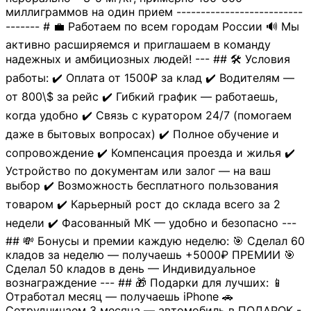
миллиграммов на один прием --------------------------
------- # 💼 Работаем по всем городам России 🔊 Мы
активно расширяемся и приглашаем в команду
надежных и амбициозных людей! --- ## 🛠 Условия
работы: ✔️ Оплата от 1500₽ за клад ✔️ Водителям —
от 800\$ за рейс ✔️ Гибкий график — работаешь,
когда удобно ✔️ Связь с куратором 24/7 (помогаем
даже в бытовых вопросах) ✔️ Полное обучение и
сопровождение ✔️ Компенсация проезда и жилья ✔️
Устройство по документам или залог — на ваш
выбор ✔️ Возможность бесплатного пользования
товаром ✔️ Карьерный рост до склада всего за 2
недели ✔️ Фасованный МК — удобно и безопасно ---
## 💸 Бонусы и премии каждую неделю: 🎯 Сделал 60
кладов за неделю — получаешь +5000₽ ПРЕМИИ 🎯
Сделал 50 кладов в день — Индивидуальное
вознаграждение --- ## 🎁 Подарки для лучших: 📱
Отработал месяц — получаешь iPhone 🚗
Сотрудничаем 3 месяца — автомобиль в ПОДАРОК -