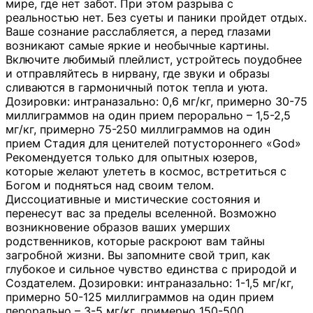
мире, где нет забот. При этом разрыва с
реальностью нет. Без суеты и паники пройдет отдых.
Ваше сознание расслабляется, а перед глазами
возникают самые яркие и необычные картины.
Включите любимый плейлист, устройтесь поудобнее
и отправляйтесь в нирвану, где звуки и образы
сливаются в гармоничный поток тепла и уюта.
Дозировки: интраназально: 0,6 мг/кг, примерно 30-75
миллиграммов на один прием перорально – 1,5-2,5
мг/кг, примерно 75-250 миллиграммов на один
прием Стадия для ценителей потустороннего «God»
Рекомендуется только для опытных юзеров,
которые желают улететь в космос, встретиться с
Богом и подняться над своим телом.
Диссоциативные и мистические состояния и
перенесут вас за пределы вселенной. Возможно
возникновение образов ваших умерших
родственников, которые раскроют вам тайны
загробной жизни. Вы запомните свой трип, как
глубокое и сильное чувство единства с природой и
Создателем. Дозировки: интраназально: 1-1,5 мг/кг,
примерно 50-125 миллиграммов на один прием
перорально – 3-5 мг/кг, примерно 150-500