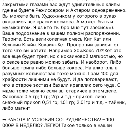
закрытыми глазами вас ждут удивительные клипы
где вы будете Режиссером и Актером одновременно.
Вы можете быть Художником у которого в руках
оказались все краски космоса. А может быть и
музыкантом. Я хз кто ты бро мне тут заебись=).
Ваше подсознание в вашем полном распоряжении.
Творите. Есть великолепная смесь Кит Кат или
Кельвин Кляйн. Кокаин+Кет Пропроции зависят от
того что вы хотите. Например 30%Кокс 70%Кет это
все еще будет трип, но с кокаиновой мягкостью, но
о сексе все равно можно забыть. И наоборот. Либо
больше трипа либо больше кокоса. На алкоголь в
разумных количествах тоже можно. Грам 100 для
храбрости лишними не будут. И да поговаривают,
что в старое экстази бахали крапалик сего чуда. С
мдма тоже можно если вы старичек в этом деле.
Фасовка: 0,5 гр; 1 гр; 2гр и т.д - прикоп, либо
снежный прикоп 0,51 гр; 1.01 гр; 2.01гр и т.д. - тайник,
либо магнит
―――――――――――――――――――――――――――
➡ РАБОТА И УСЛОВИЯ СОТРУДНИЧЕСТВА! – 100
000₽ В НЕДЕЛЮ? ЛЕГКО! Такое только в нашей