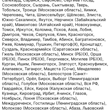
Салехард, Саранск, Сафоново, Сергиев Посад,
Сосновоборск, Сызрань, Сыктывкар, Тверь,
Тобольск, Троицк (Московская область), Химки,
Череповец, Чита, Шлиссельбург, Щёлково, Элиста,
Южно-Сахалинск, Якутск, Нерчинск (Забайкальский
край), Мамонтово (Алтайский край), Новокузнецк,
Томск, Иркутск, Коломна, Псков, Азов, Лобня,
Дмитров, Чехов, Серпухов, Клин, Красногорск,
Северск, Владимир, Тамбов, Абинск, Багратионовск,
Ржев, Коммунар, Пушкин, Петергоф(Х), Кронштадт,
Суздаль, Красноармейск (Саратовская область),
Гжель (Московская область), Минск (РБ)(Х), Орша
(РБ)(Х), Пинск (РБ)(Х), Георгиевск, Могилев (РБ)(Х),
Курган, Ишим, Лениногорск, Златоуст, Красноуфимск,
Алапаевск, Таганрог, Мацеста (Сочи), Менделеево
(Московская область), Белоостров (Санкт-
Петербург), Орёл, Бирск, Выборг (Ленинградская
область), Голубое (Московская область), Вся РФ,
Гвардейск, Ейск, Киров (Калужская область),
Кузнецк, Кировград, Ирбит, Ачинск, Глазов,
Ноябрьск, Локня (Псковская область),
Междуреченск, Гостилицы (Ленинградская область),
Молоково (Московская область), Абаза, Львовский