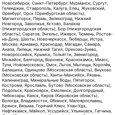
Новосибирск, Санкт-Петербург, Мурманск, Сургут,
Геленджик, Ставрополь, Калуга, Елец, Жуковский,
Оренбург, Орск (Оренбургская область),
Магнитогорск, Пермь, Зеленоград, Нижний
Новгород, Заволжье, Кстово, Балахна
(Нижегородская область), Бор (Нижегородская
область), Саратов, Энгельс, Ижевск, Тюмень, Ростов-
на-Дону, Шахты, Новочеркасск, Люберцы, Истра,
Москва, Армавир, Краснодар, Магадан, Самара,
Анапа, Липецк, Нижний Тагил, Орехово-Зуево,
Новороссийск, Крымск, Тольятти, Звенигород,
Можайск, Белгород, Воронеж, Краснокамск, Миасс,
Тула, Новомосковск, Омск, Льгов, Мытищи, Королёв,
Балашиха, Одинцово (Московская область), Внуково
(Московская область), Ханты-Мансийск, Рязань,
Калининград, Минеральные Воды, Пятигорск,
Кострома, Ярославль, Бутово (Московская область),
Подольск, Красноярск, Смоленск, Долгопрудный,
Чебоксары, Канск, Киров (Кировская область),
Вологда, Владивосток, Обнинск, Малоярославец,
Брянск, Вязьма, Горячий Ключ, Улан-Удэ,
Нефтекамск, Майкоп, Уссурийск, Ульяновск, Гатчина,