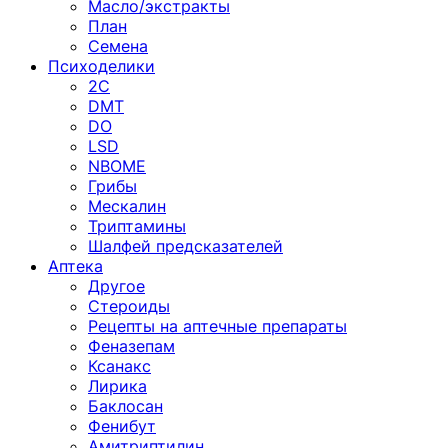
Масло/экстракты
План
Семена
Психоделики
2C
DMT
DO
LSD
NBOME
Грибы
Мескалин
Триптамины
Шалфей предсказателей
Аптека
Другое
Стероиды
Рецепты на аптечные препараты
Феназепам
Ксанакс
Лирика
Баклосан
Фенибут
Амитриптилин