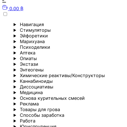
0.00 ₿
Навигация
Стимуляторы
Эйфоретики
Марихуана
Психоделики
Аптека
Опиаты
Экстази
Энтеогены
Химические реактивы/Конструкторы
Каннабиноиды
Диссоциативы
Медицина
Основа курительных смесей
Реклама
Товары для грова
Способы заработка
Работа
Юриспруденция