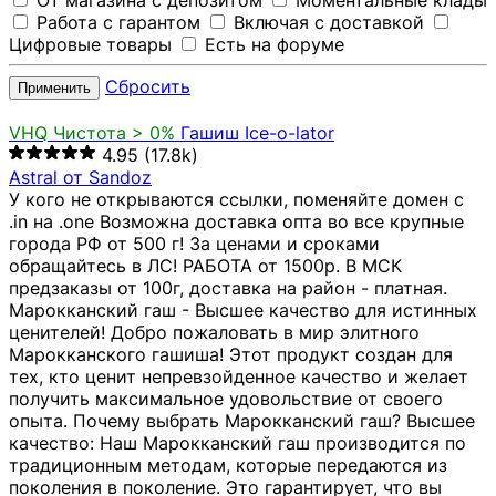
От магазина с депозитом
Моментальные клады
Работа с гарантом
Включая с доставкой
Цифровые товары
Есть на форуме
Сбросить
Применить
VHQ
Чистота > 0%
Гашиш Ice-o-lator
4.95
(17.8k)
Astral от Sandoz
У кого не открываются ссылки, поменяйте домен с
.in на .one Возможна доставка опта во все крупные
города РФ от 500 г! За ценами и сроками
обращайтесь в ЛС! РАБОТА от 1500р. В МСК
предзаказы от 100г, доставка на район - платная.
Марокканский гаш - Высшее качество для истинных
ценителей! Добро пожаловать в мир элитного
Марокканского гашиша! Этот продукт создан для
тех, кто ценит непревзойденное качество и желает
получить максимальное удовольствие от своего
опыта. Почему выбрать Марокканский гаш? Высшее
качество: Наш Марокканский гаш производится по
традиционным методам, которые передаются из
поколения в поколение. Это гарантирует, что вы