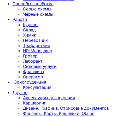
Способы заработка
Серые схемы
Черные схемы
Работа
Курьер
Склад
Химик
Перевозчик
Трафаретчик
HR-Менеджер
Гровер
Лаборант
Силовые услуги
Франшиза
Оператор
Юриспруденция
Консультация
Другoе
Аксессуары для курения
Каршеринг
Дизайн. Графика. Отрисовка документов
Финансы. Карты. Кошельки. Обнал