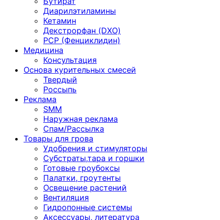
Бутират
Диарилэтиламины
Кетамин
Декстрорфан (DXO)
PCP (Фенциклидин)
Медицина
Консультация
Основа курительных смесей
Твердый
Россыпь
Реклама
SMM
Наружная реклама
Спам/Рассылка
Товары для грова
Удобрения и стимуляторы
Субстраты,тара и горшки
Готовые гроубоксы
Палатки, гроутенты
Освещение растений
Вентиляция
Гидропонные системы
Аксессуары, литература