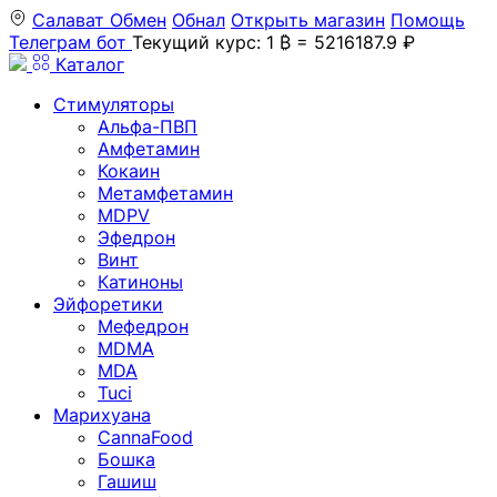
Салават
Обмен
Обнал
Открыть магазин
Помощь
Телеграм бот
Текущий курс: 1 ₿ = 5216187.9 ₽
Каталог
Стимуляторы
Альфа-ПВП
Амфетамин
Кокаин
Метамфетамин
MDPV
Эфедрон
Винт
Катиноны
Эйфоретики
Мефедрон
MDMA
MDA
Tuci
Марихуана
CannaFood
Бошка
Гашиш