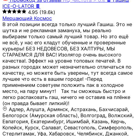
Промокод за отзывы
HQ
Чистота > 0%
🍫 Гашиш
ICE-O-LATOR 🍫
4.95
(19.6k)
Мерцающий Космос
В этой позиции всегда только лучший Гашиш. Это не
шутка и не рекламная замануха, мы реально
выбираем только самый лучший товар. Но это ещё
не всё, у нас его кладут обученные и проверенные
курьеры! БЕЗ НЕДОВЕСОВ, БЕЗ ХАЛТУРЫ, МЫ
СТАРАЕМСЯ ДЛЯ ВАС! Изолятор очень высокого
качества!. Эффект на уровне топовых печатей. В
разных городах может незначительно отличаться по
качеству, но можете быть уверены, тут всегда самое
лучшее что есть в вашем городе! -Перед
применением советуем положить пак в холодное
место, на пару минут!⠀ Так ты сможешь быстро и
легко распаковать гаш, ничего не оставив на плёнке
(он правда бывает липкий)!
Адлер, Алушта, Армянск, Астрахань, Бахчисарай,
Белогорск (Амурская область), Волгоград, Волжский,
Евпатория, Екатеринбург, Ишимбай, Казань, Керчь,
Копейск, Курск, Салават, Севастополь, Симферополь,
Стерлитамак, Уфа, Хабаровск, Челябинск, Джанкой,