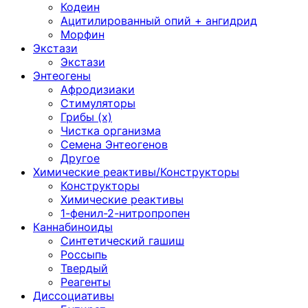
Кодеин
Ацитилированный опий + ангидрид
Морфин
Экстази
Экстази
Энтеогены
Афродизиаки
Стимуляторы
Грибы (х)
Чистка организма
Семена Энтеогенов
Другое
Химические реактивы/Конструкторы
Конструкторы
Химические реактивы
1-фенил-2-нитропропен
Каннабиноиды
Синтетический гашиш
Россыпь
Твердый
Реагенты
Диссоциативы