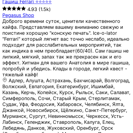
Гашиш Ferrari ⭐⭐⭐⭐⭐
4.93
(1.5k)
Pegasus Shop
Доброго времени суток, ценители качественного
кайфа. Представляем вашему вниманию свежую и
поистине хорошую "конскую печать". Ice-o-lator
"Ferrari" который лягнет вас точно неслабо, идеально
подходит для расслабительных мероприятий, так
как индика в нем преобладает(60/40). Сам гашиш не
липкий, мягкий, запах так же прекрасен как и его
эффект. Хитман для вашего Анатолия в мире гашиша,
попробуй и убедись. Клады в городе, легкий квест -
тяжелый кайф!
Адлер, Алушта, Астрахань, Бахчисарай, Волгоград, Волжский, Евпатория, Екатеринбург, Ишимбай, Казань, Керчь, Копейск, Курск, Рыльск, Саки, Салават, Симферополь, Сочи, Старый Крым, Стерлитамак, Судак, Уфа, Феодосия, Хабаровск, Челябинск, Ялта, Джанкой, Новосибирск, Щёлкино, Санкт-Петербург, Мурманск, Сургут, Невинномысск, Черкесск, Усть-Лабинск, Геленджик, Ставрополь, Калуга, Елец, Лебедянь, Данков, Жуковский, Оренбург, Орск (Оренбургская область), Магнитогорск, Пермь, Зеленоград, Солнечногорск, Нижний Новгород, Лысково, Заволжье, Кстово, Балахна (Нижегородская область), Богородск, Бор (Нижегородская область), Саратов, Энгельс, Ижевск, Тюмень, Ростов-на-Дону, Шахты, Новочеркасск, Батайск, Аксай, Люберцы, Истра, Москва, Армавир, Краснодар, Магадан, Самара, Анапа, Славянск-на-Кубани, Чаплыгин, Липецк, Нижний Тагил, Орехово-Зуево, Усть-Джегута, Лянтор, Нефтеюганск, Пыть-Ях, Урень, Ветлуга, Шахунья, Новороссийск, Крымск, Тимашёвск, Тольятти, Воткинск, Звенигород, Руза, Можайск, Белгород, Воронеж, Соликамск, Нытва, Лысьва (Пермский край), Чусовой, Кунгур, Краснокамск, Миасс, Губаха, Тула, Новомосковск, Донской, Омск, Льгов, Мытищи, Королёв, Ивантеевка, Балашиха, Семилуки, Кудымкар, Старый Оскол, Оса (Пермский край), Одинцово (Московская область), Ханты-Мансийск, Лабинск, Темрюк, Курганинск, Белореченск (Краснодарский край), Алупкa, Губкин, Рязань, Калининград, Усть-Илимск, Фрязино, Минеральные Воды, Пятигорск, Кострома, Ярославль, Коркино, Верхняя Пышма, Подольск, Красноярск, Смоленск, Долгопрудный, Чебоксары, Калачинск, Канск, Киров (Кировская область), Вологда, Рославль, Владивосток, Обнинск, Балабаново (Калужская область), Малоярославец, Брянск, Видное, Ярцево, Вязьма, Гагарин, Приволжск, Фурманов, Чайковский, Кинешма, Горячий Ключ, Улан-Удэ, Туймазы, Дюртюли, Альметьевск, Нефтекамск, Хадыженск, Апшеронск, Майкоп, Уссурийск, Ульяновск, Гатчина, Луга (Ленинградская область), Надым, Ногинск, Электросталь, Железнодорожный (Московская область), Бутурлиновка, Кириллов, Краснознаменск (Калиниградская область), Мышкин, Томмот, Холм, Абакан, Абдулино, Агидель, Агрыз, Адыгейск, Азнакаево, Алатырь, Алдан, Алейск, Александров, Александровск, Алексеевка (Белгородская обл.), Алексин, Амурск, Анадырь, Ангарск, Андреаполь, Анжеро-Судженск, Анива, Апатиты, Арамиль, Ардон, Арзамас, Аркадак, Арсеньев, Артём, Артёмовский, Архангельск, Асбест, Асино, Аткарск, Ахтубинск, Аша, Бабаево (Вологодская область), Бавлы (Республика Татарстан), Байкальск, Бакал, Баксан, Балаклава, Балаково (Саратовская область), Балашов (Саратовская область), Балтийск, Барабинск, Барнаул, Барыш (Ульяновская область), Бежецк, Белая Калитва (Ростовская область), Белебей, Белогорск (Крым), Белозерск, Белокуриха, Беломорск, Белоозёрский (Московская область), Белорецк (Республика Башкортостан), Кызыл, Белоярский (Ханты-Мансийский АО), Бердск, Березники (Пермский край), Берёзовский (Кемеровская область), Берёзовский (Свердловская область), Беслан, Бийск, Бикин, Билибино, Биробиджан, Благовещенск (Амурская область), Благовещенск (Башкортостан), Бобров, Богородицк, Боготол, Богучар, Бокситогорск (Ленинградская область), Бологое (Тверская область), Болхов, Большой Камень (Приморский край), Борисоглебск (Воронежская область), Боровичи (Новгородская область), Боровск, Бородино, Братск, Бронницы (Московская область), Бугульма (Республика Татарстан), Бугуруслан (Оренбургская область), Буинск, Буй, Буйнакск, Валдай, Валуйки, Велиж, Великие Луки, Великий Новгород, Великий Устюг, Вельск, Венёв, Верещагино, Верхнеуральск, Верхний Уфалей, Верхняя Салда, Верхняя Тура, Весьегонск, Вилючинск, Вихоревка, Вичуга, Владикавказ, Волгодонск, Волгореченск, Володарск, Волосово, Волчанск, Вольск, Воркута, Ворсма, Всеволожск (Ленинградская область), Вуктыл, Выкса, Высоковск, Высоцк, Вытегра, Вышний Волочёк, Вяземский, Вязники, Вятские Поляны, Нея, Шилка, Гаврилов Посад, Гаврилов-Ям, Гай, Галич, Гдов, Голицыно, Горно-Алтайск, Горнозаводск, Горняк, Городец, Гороховец, Гремячинск, Грозный, Грязи, Грязовец, Губкинский, Гуково, Гулькевичи, Гурьевск (Калининградская область), Гурьевск (Кемеровская область), Гусев, Гусь-Хрустальный, Давлеканово, Далматово, Дальнегорск, Дегтярск, Дедовск, Демидов, Дербент, Десногорск, Дзержинск, Дзержинский (Московская область), Дивногорск, Димитровград, Дмитровск, Дно, Добрянка, Долинск, Домодедово, Донецк (ДНР), Дорогобуж, Дрезна, Дубна, Дудинка, Духовщина, Дятьково, Егорьевск, Елабуга, Елизово, Ельня (Будет изменено название), Емва, Енисейск, Ермолино, Ершов, Ессентуки, Ефремов, Железноводск, Железногорск (Красноярский край), Железногорск (Курская область), Железногорск-Илимский, Жигулёвск, Жиздра, Жирновск, Жуков, Жуковка, Заводоуковск, Заволжск, Задонск, Заинск, Заозёрный, Заозёрск, Западная Двина, Заполярный, Зарайск, Заречный (Пензенская область), Заречный (Свердловская область), Заринск, Звенигово, Зверево, Зеленогорск ( Ленинградская обл. ), Зеленоградск, Зеленодольск, Зеленокумск, Зерноград, Зима, Змеиногорск, Зубцов, Ивангород, Иваново, Ивдель, Избербаш, Изобильный, Иланский, Инза, Инкерман, Инта, Ипатово, Искитим, Йошкар-Ола, Кадников, Калач, Калач-на-Дону, Калининск, Калтан, Калязин, Камбарка, Каменка (Пензенская область), Каменногорск (Ленинградская область), Каменск-Уральский, Каменск-Шахтинский, Камень-на-Оби, Камешково, Камышин, Канаш, Кандалакша, Карабаново, Карабаш, Карачаевск, Каргат, Каргополь, Карпинск, Карталы, Касимов, Касли, Каспийск, Катав-Ивановск, Катайск, Качканар, Кашин, Кашира, Кемерово, Кемь, Кизел, Кизилюрт, Кизляр, Кимовск, Кимры, Кингисепп, Кинель, Киреевск, Киренск, Киржач, Кириши, Кирово-Чепецк, Кировск (Ленинградская область), Кировск (Мурманская область), Кирсанов, Киселёвск, Кисловодск, Климовск, Клинцы, Княгинино, Ковдор, Ковров, Когалым, Козельск, Козьмодемьянск, Кола, Кологрив, Колпашево, Колпино, Кольчугино, Комсомольск, Комсомольск-на-Амуре, Конаково, Кондопога, Кондрово, Константиновск, Кораблино, Кореновск, Корсаков, Коряжма, Костерёво, Костомукша, Котельники, Котельниково, Котельнич, Котлас, Котовск, Кохма, Красноармейск (Московская область), Краснозаводск, Краснознаменск (Московская область), Краснокаменск, Краснослободск (Волгоградская область), Краснотурьинск, Красноуральск, Красный Сулин, Кремёнки, Кропоткин, Кубинка, Кувшиново (Тверская область), Кудрово, Кулебаки, Кумертау, Курлово, Куровское, Куртамыш, Курчатов, Куса, Кушва, Кыштым, Лабытнанги, Лагань, Лаишево (Республика Татарстан), Лакинск, Лангепас, Лахденпохья, Ленинск-Кузнецкий, Ленск (Республика Саха), Лермонтов (Ставропольский край), Лесозаводск (Приморский край), Лесосибирск, Ливны (Орловская область), Ликино-Дулёво, Липки (Тульская область), Лиски (Воронежская область), Лихославль, Лодейное Поле, Ломоносов (Санкт-Петербург), Лосино-Петровский, Лукоянов, Луховицы, Лыткарино, Любань (Ленинградская область), Любим, Людиново, Магас, Майский, Макаров, Малая Вишера, Малгобек, Мамадыш, Мамоново, Мантурово, Маркс, Махачкала, Мглин, Мегион, Медвежьегорск, Медногорск, Медынь, Меленки, Мелеуз, Менделеевск, Мещовск, Микунь, Миллерово, Минусинск, Миньяр, Мирный (Архангельская область), Мирный (Якутия), Михайловка (Город), Михайловск (Свердловская область), Михайловск (Ставропольский край), Могоча, Можга, Моздок, Мончегорск, Морозовск, Моршанск, Мосальск, Муравленко, Мурино, Муром, Мценск, Мыски, Набережные Челны, Навашино (Нижегородская область), Назарово (Красноярский край), Назрань, Нальчик, Наро-Фоминск, Нарткала, Нарьян-Мар, Находка, Невель (Псковская область), Невельск, Невьянск, Нелидово (Тверская область), Неман, Нерехта (Костромская область), Нерюнгри, Нестеров, Нефтегорск (Самарская область), Нефтекумск, Нижневартовск, Нижнекамск (Республика Татарстан), Нижнеудинск, Нижние Серги, Нижний Ломов, Нижняя Тура, Николаевск-на-Амуре, Никольск (Вологодская область), Никольск (Пензенская область), Новая Ладога, Новая Ляля, Новоалександровск, Новоалтайск, Нововоронеж, Новодвинск, Новозыбков, Новокубанск, Новокуйбышевск, Новомичуринск, Новопавловск, Новоржев, Новосокольники, Новотроицк, Новоульяновск, Новоуральск, Новохопёрск, Новочебоксарск, Новошахтинск, Новый Оскол, Новый Уренгой, Норильск, Нурлат, Нягань, Нязепетровск, Няндома, Облучье, Обоянь, Озёрск (Калининградская область), Озёрск (Челябинская область), Озёры, Октябрьск (Самарская область), Октябрьский (Башкортостан), Окуловка (Новгородская область), Оленегорск, Олонец, Онега, Опочка, Осинники, Осташков, Остров, Острогожск, Отрадный, Оха, Павлово, Павловск (Воронежская область), Павловск (Санкт-Петербург), Павловский Посад, Партизанск, Певек, Пенза, Первоуральск, Перевоз, Пересвет, Переславль-Залесский, Пестово (Новгородская область), Петрозаводск, Петропавловск-Камчатский, Печоры, Пикалёво, Пионерский, Питкяранта, Плавск, Плёс, Подпорожье, Покачи, Покров, Покровск, Полесск, Полысаево, Полярные Зори, Полярный, Поронайск, Порхов, Похвистнево, Почеп, Починок, Пошехонье, Правдинск, Приморск (Калининградская область), Приморско-Ахтарск, Приозерск, Прокопьевск, Протвино, Прохладный, Пугачёв, Пудож, Пустошка, Пушкино, Пущино, Пыталово, Радужный (Владимирская область), Радужный (Ханты-Мансийский АО), Райчихинск, Раменское, Рассказово, Ревда, Реж, Реутов, Родники, Россошь, Ростов (Ярославская обл.), Рошаль, Ртищево, Рубцовск, Рузаевка, Рыбинск, Рыбное, Ряжск, Салехард, Сальск, Саранск, Сарапул, Саров, Сасово, Сатка, Сафоново, Саяногорск, Саянск, Светлогорск, Светлоград, Светлый, Светогорск (Ленинградская область), Свободный, Себеж, Северобайкальск, Северодвинск, Североуральск, Сегежа, Семикаракорск, Сенгилей, Серафимович, Сергач, Сергиев Посад, Сердобск, Сертолово (Ленинградская область), Сестрорецк (Ленинградская область), Сибай, Скопин, Славгород, Сланцы, Слободской, Слюдянка, Собинка, Советск (Кировская область), Советск (Калининградская область), Советск (Тульская область), Советская Гавань, Советский (Ханты-Мансийский АО), Сокол (Вологодская область), Солигалич, Соль-Илецк, Сольцы, Сортавала, Сосенский, Сосновоборск, Сосновый Бор (Ленинградская область), Сосногорск, Спас-Клепики, Спасск-Рязанский, С