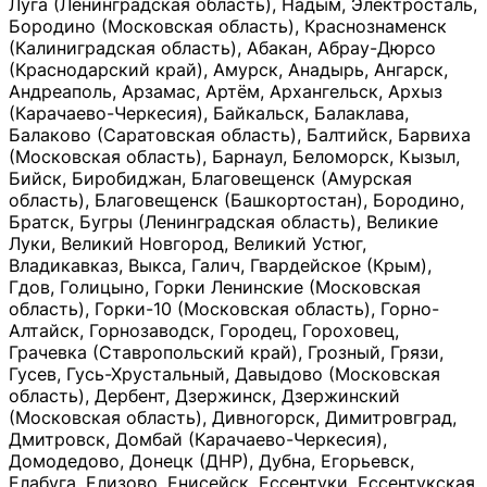
Луга (Ленинградская область), Надым, Электросталь,
Бородино (Московская область), Краснознаменск
(Калиниградская область), Абакан, Абрау-Дюрсо
(Краснодарский край), Амурск, Анадырь, Ангарск,
Андреаполь, Арзамас, Артём, Архангельск, Архыз
(Карачаево-Черкесия), Байкальск, Балаклава,
Балаково (Саратовская область), Балтийск, Барвиха
(Московская область), Барнаул, Беломорск, Кызыл,
Бийск, Биробиджан, Благовещенск (Амурская
область), Благовещенск (Башкортостан), Бородино,
Братск, Бугры (Ленинградская область), Великие
Луки, Великий Новгород, Великий Устюг,
Владикавказ, Выкса, Галич, Гвардейское (Крым),
Гдов, Голицыно, Горки Ленинские (Московская
область), Горки-10 (Московская область), Горно-
Алтайск, Горнозаводск, Городец, Гороховец,
Грачевка (Ставропольский край), Грозный, Грязи,
Гусев, Гусь-Хрустальный, Давыдово (Московская
область), Дербент, Дзержинск, Дзержинский
(Московская область), Дивногорск, Димитровград,
Дмитровск, Домбай (Карачаево-Черкесия),
Домодедово, Донецк (ДНР), Дубна, Егорьевск,
Елабуга, Елизово, Енисейск, Ессентуки, Ессентукская