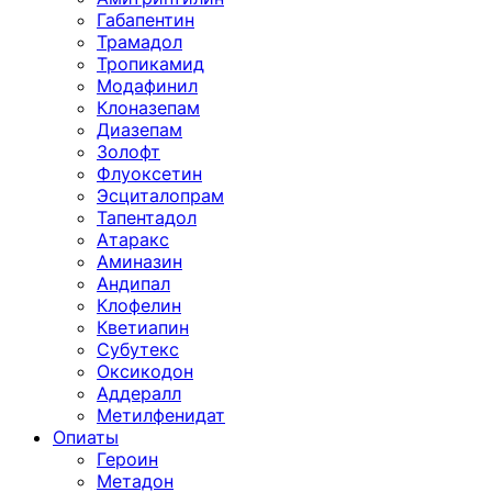
Габапентин
Трамадол
Тропикамид
Модафинил
Клоназепам
Диазепам
Золофт
Флуоксетин
Эсциталопрам
Тапентадол
Атаракс
Аминазин
Андипал
Клофелин
Кветиапин
Субутекс
Оксикодон
Аддералл
Метилфенидат
Опиаты
Героин
Метадон