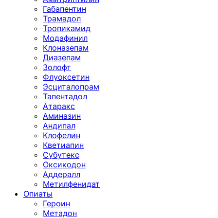
Габапентин
Трамадол
Тропикамид
Модафинил
Клоназепам
Диазепам
Золофт
Флуоксетин
Эсциталопрам
Тапентадол
Атаракс
Аминазин
Андипал
Клофелин
Кветиапин
Субутекс
Оксикодон
Аддералл
Метилфенидат
Опиаты
Героин
Метадон