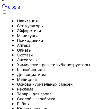
0.00 ₿
Навигация
Стимуляторы
Эйфоретики
Марихуана
Психоделики
Аптека
Опиаты
Экстази
Энтеогены
Химические реактивы/Конструкторы
Каннабиноиды
Диссоциативы
Медицина
Основа курительных смесей
Реклама
Товары для грова
Способы заработка
Работа
Юриспруденция