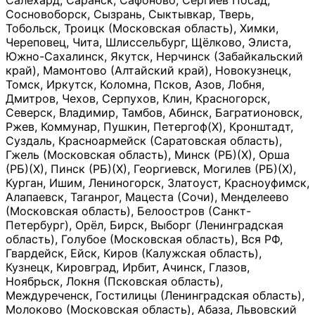
Салехард, Саранск, Сафоново, Сергиев Посад,
Сосновоборск, Сызрань, Сыктывкар, Тверь,
Тобольск, Троицк (Московская область), Химки,
Череповец, Чита, Шлиссельбург, Щёлково, Элиста,
Южно-Сахалинск, Якутск, Нерчинск (Забайкальский
край), Мамонтово (Алтайский край), Новокузнецк,
Томск, Иркутск, Коломна, Псков, Азов, Лобня,
Дмитров, Чехов, Серпухов, Клин, Красногорск,
Северск, Владимир, Тамбов, Абинск, Багратионовск,
Ржев, Коммунар, Пушкин, Петергоф(Х), Кронштадт,
Суздаль, Красноармейск (Саратовская область),
Гжель (Московская область), Минск (РБ)(Х), Орша
(РБ)(Х), Пинск (РБ)(Х), Георгиевск, Могилев (РБ)(Х),
Курган, Ишим, Лениногорск, Златоуст, Красноуфимск,
Алапаевск, Таганрог, Мацеста (Сочи), Менделеево
(Московская область), Белоостров (Санкт-
Петербург), Орёл, Бирск, Выборг (Ленинградская
область), Голубое (Московская область), Вся РФ,
Гвардейск, Ейск, Киров (Калужская область),
Кузнецк, Кировград, Ирбит, Ачинск, Глазов,
Ноябрьск, Локня (Псковская область),
Междуреченск, Гостилицы (Ленинградская область),
Молоково (Московская область), Абаза, Львовский