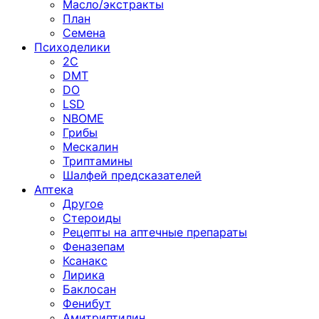
Масло/экстракты
План
Семена
Психоделики
2C
DMT
DO
LSD
NBOME
Грибы
Мескалин
Триптамины
Шалфей предсказателей
Аптека
Другое
Стероиды
Рецепты на аптечные препараты
Феназепам
Ксанакс
Лирика
Баклосан
Фенибут
Амитриптилин