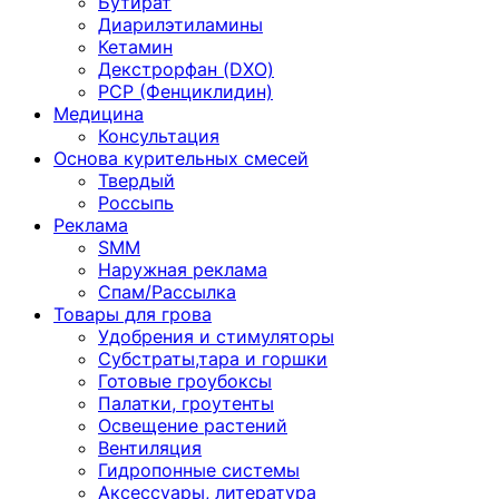
Бутират
Диарилэтиламины
Кетамин
Декстрорфан (DXO)
PCP (Фенциклидин)
Медицина
Консультация
Основа курительных смесей
Твердый
Россыпь
Реклама
SMM
Наружная реклама
Спам/Рассылка
Товары для грова
Удобрения и стимуляторы
Субстраты,тара и горшки
Готовые гроубоксы
Палатки, гроутенты
Освещение растений
Вентиляция
Гидропонные системы
Аксессуары, литература