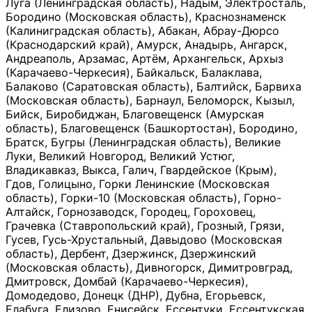
Луга (Ленинградская область), Надым, Электросталь,
Бородино (Московская область), Краснознаменск
(Калиниградская область), Абакан, Абрау-Дюрсо
(Краснодарский край), Амурск, Анадырь, Ангарск,
Андреаполь, Арзамас, Артём, Архангельск, Архыз
(Карачаево-Черкесия), Байкальск, Балаклава,
Балаково (Саратовская область), Балтийск, Барвиха
(Московская область), Барнаул, Беломорск, Кызыл,
Бийск, Биробиджан, Благовещенск (Амурская
область), Благовещенск (Башкортостан), Бородино,
Братск, Бугры (Ленинградская область), Великие
Луки, Великий Новгород, Великий Устюг,
Владикавказ, Выкса, Галич, Гвардейское (Крым),
Гдов, Голицыно, Горки Ленинские (Московская
область), Горки-10 (Московская область), Горно-
Алтайск, Горнозаводск, Городец, Гороховец,
Грачевка (Ставропольский край), Грозный, Грязи,
Гусев, Гусь-Хрустальный, Давыдово (Московская
область), Дербент, Дзержинск, Дзержинский
(Московская область), Дивногорск, Димитровград,
Дмитровск, Домбай (Карачаево-Черкесия),
Домодедово, Донецк (ДНР), Дубна, Егорьевск,
Елабуга, Елизово, Енисейск, Ессентуки, Ессентукская