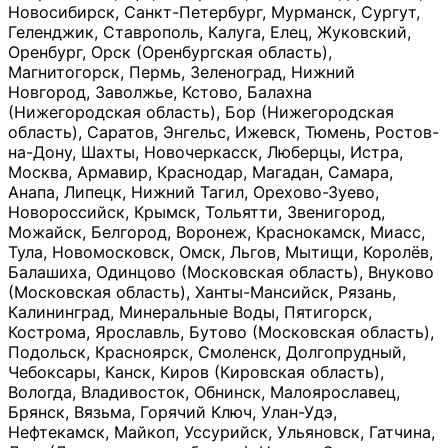
Новосибирск, Санкт-Петербург, Мурманск, Сургут,
Геленджик, Ставрополь, Калуга, Елец, Жуковский,
Оренбург, Орск (Оренбургская область),
Магнитогорск, Пермь, Зеленоград, Нижний
Новгород, Заволжье, Кстово, Балахна
(Нижегородская область), Бор (Нижегородская
область), Саратов, Энгельс, Ижевск, Тюмень, Ростов-
на-Дону, Шахты, Новочеркасск, Люберцы, Истра,
Москва, Армавир, Краснодар, Магадан, Самара,
Анапа, Липецк, Нижний Тагил, Орехово-Зуево,
Новороссийск, Крымск, Тольятти, Звенигород,
Можайск, Белгород, Воронеж, Краснокамск, Миасс,
Тула, Новомосковск, Омск, Льгов, Мытищи, Королёв,
Балашиха, Одинцово (Московская область), Внуково
(Московская область), Ханты-Мансийск, Рязань,
Калининград, Минеральные Воды, Пятигорск,
Кострома, Ярославль, Бутово (Московская область),
Подольск, Красноярск, Смоленск, Долгопрудный,
Чебоксары, Канск, Киров (Кировская область),
Вологда, Владивосток, Обнинск, Малоярославец,
Брянск, Вязьма, Горячий Ключ, Улан-Удэ,
Нефтекамск, Майкоп, Уссурийск, Ульяновск, Гатчина,