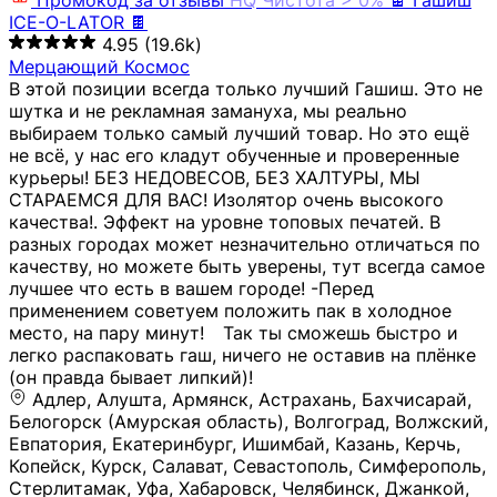
Промокод за отзывы
HQ
Чистота > 0%
🍫 Гашиш
ICE-O-LATOR 🍫
4.95
(19.6k)
Мерцающий Космос
В этой позиции всегда только лучший Гашиш. Это не
шутка и не рекламная замануха, мы реально
выбираем только самый лучший товар. Но это ещё
не всё, у нас его кладут обученные и проверенные
курьеры! БЕЗ НЕДОВЕСОВ, БЕЗ ХАЛТУРЫ, МЫ
СТАРАЕМСЯ ДЛЯ ВАС! Изолятор очень высокого
качества!. Эффект на уровне топовых печатей. В
разных городах может незначительно отличаться по
качеству, но можете быть уверены, тут всегда самое
лучшее что есть в вашем городе! -Перед
применением советуем положить пак в холодное
место, на пару минут!⠀ Так ты сможешь быстро и
легко распаковать гаш, ничего не оставив на плёнке
(он правда бывает липкий)!
Адлер, Алушта, Армянск, Астрахань, Бахчисарай,
Белогорск (Амурская область), Волгоград, Волжский,
Евпатория, Екатеринбург, Ишимбай, Казань, Керчь,
Копейск, Курск, Салават, Севастополь, Симферополь,
Стерлитамак, Уфа, Хабаровск, Челябинск, Джанкой,