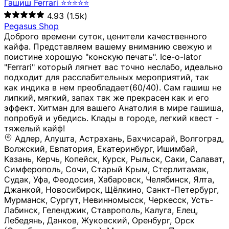
Гашиш Ferrari ⭐⭐⭐⭐⭐
4.93
(1.5k)
Pegasus Shop
Доброго времени суток, ценители качественного
кайфа. Представляем вашему вниманию свежую и
поистине хорошую "конскую печать". Ice-o-lator
"Ferrari" который лягнет вас точно неслабо, идеально
подходит для расслабительных мероприятий, так
как индика в нем преобладает(60/40). Сам гашиш не
липкий, мягкий, запах так же прекрасен как и его
эффект. Хитман для вашего Анатолия в мире гашиша,
попробуй и убедись. Клады в городе, легкий квест -
тяжелый кайф!
Адлер, Алушта, Астрахань, Бахчисарай, Волгоград, Волжский, Евпатория, Екатеринбург, Ишимбай, Казань, Керчь, Копейск, Курск, Рыльск, Саки, Салават, Симферополь, Сочи, Старый Крым, Стерлитамак, Судак, Уфа, Феодосия, Хабаровск, Челябинск, Ялта, Джанкой, Новосибирск, Щёлкино, Санкт-Петербург, Мурманск, Сургут, Невинномысск, Черкесск, Усть-Лабинск, Геленджик, Ставрополь, Калуга, Елец, Лебедянь, Данков, Жуковский, Оренбург, Орск (Оренбургская область), Магнитогорск, Пермь, Зеленоград, Солнечногорск, Нижний Новгород, Лысково, Заволжье, Кстово, Балахна (Нижегородская область), Богородск, Бор (Нижегородская область), Саратов, Энгельс, Ижевск, Тюмень, Ростов-на-Дону, Шахты, Новочеркасск, Батайск, Аксай, Люберцы, Истра, Москва, Армавир, Краснодар, Магадан, Самара, Анапа, Славянск-на-Кубани, Чаплыгин, Липецк, Нижний Тагил, Орехово-Зуево, Усть-Джегута, Лянтор, Нефтеюганск, Пыть-Ях, Урень, Ветлуга, Шахунья, Новороссийск, Крымск, Тимашёвск, Тольятти, Воткинск, Звенигород, Руза, Можайск, Белгород, Воронеж, Соликамск, Нытва, Лысьва (Пермский край), Чусовой, Кунгур, Краснокамск, Миасс, Губаха, Тула, Новомосковск, Донской, Омск, Льгов, Мытищи, Королёв, Ивантеевка, Балашиха, Семилуки, Кудымкар, Старый Оскол, Оса (Пермский край), Одинцово (Московская область), Ханты-Мансийск, Лабинск, Темрюк, Курганинск, Белореченск (Краснодарский край), Алупкa, Губкин, Рязань, Калининград, Усть-Илимск, Фрязино, Минеральные Воды, Пятигорск, Кострома, Ярославль, Коркино, Верхняя Пышма, Подольск, Красноярск, Смоленск, Долгопрудный, Чебоксары, Калачинск, Канск, Киров (Кировская область), Вологда, Рославль, Владивосток, Обнинск, Балабаново (Калужская область), Малоярославец, Брянск, Видное, Ярцево, Вязьма, Гагарин, Приволжск, Фурманов, Чайковский, Кинешма, Горячий Ключ, Улан-Удэ, Туймазы, Дюртюли, Альметьевск, Нефтекамск, Хадыженск, Апшеронск, Майкоп, Уссурийск, Ульяновск, Гатчина, Луга (Ленинградская область), Надым, Ногинск, Электросталь, Железнодорожный (Московская область), Бутурлиновка, Кириллов, Краснознаменск (Калиниградская область), Мышкин, Томмот, Холм, Абакан, Абдулино, Агидель, Агрыз, Адыгейск, Азнакаево, Алатырь, Алдан, Алейск, Александров, Александровск, Алексеевка (Белгородская обл.), Алексин, Амурск, Анадырь, Ангарск, Андреаполь, Анжеро-Судженск, Анива, Апатиты, Арамиль, Ардон, Арзамас, Аркадак, Арсеньев, Артём, Артёмовский, Архангельск, Асбест, Асино, Аткарск, Ахтубинск, Аша, Бабаево (Вологодская область), Бавлы (Республика Татарстан), Байкальск, Бакал, Баксан, Балаклава, Балаково (Саратовская область), Балашов (Саратовская область), Балтийск, Барабинск, Барнаул, Барыш (Ульяновская область), Бежецк, Белая Калитва (Ростовская область), Белебей, Белогорск (Крым), Белозерск, Белокуриха, Беломорск, Белоозёрский (Московская область), Белорецк (Республика Башкортостан), Кызыл, Белоярский (Ханты-Мансийский АО), Бердск, Березники (Пермский край), Берёзовский (Кемеровская область), Берёзовский (Свердловская область), Беслан, Бийск, Бикин, Билибино, Биробиджан, Благовещенск (Амурская область), Благовещенск (Башкортостан), Бобров, Богородицк, Боготол, Богучар, Бокситогорск (Ленинградская область), Бологое (Тверская область), Болхов, Большой Камень (Приморский край), Борисоглебск (Воронежская область), Боровичи (Новгородская область), Боровск, Бородино, Братск, Бронницы (Московская область), Бугульма (Республика Татарстан), Бугуруслан (Оренбургская область), Буинск, Буй, Буйнакск, Валдай, Валуйки, Велиж, Великие Луки, Великий Новгород, Великий Устюг, Вельск, Венёв, Верещагино, Верхнеуральск, Верхний Уфалей, Верхняя Салда, Верхняя Тура, Весьегонск, Вилючинск, Вихоревка, Вичуга, Владикавказ, Волгодонск, Волгореченск, Володарск, Волосово, Волчанск, Вольск, Воркута, Ворсма, Всеволожск (Ленинградская область), Вуктыл, Выкса, Высоковск, Высоцк, Вытегра, Вышний Волочёк, Вяземский, Вязники, Вятские Поляны, Нея, Шилка, Гаврилов Посад, Гаврилов-Ям, Гай, Галич, Гдов, Голицыно, Горно-Алтайск, Горнозаводск, Горняк, Городец, Гороховец, Гремячинск, Грозный, Грязи, Грязовец, Губкинский, Гуково, Гулькевичи, Гурьевск (Калининградская область), Гурьевск (Кемеровская область), Гусев, Гусь-Хрустальный, Давлеканово, Далматово, Дальнегорск, Дегтярск, Дедовск, Демидов, Дербент, Десногорск, Дзержинск, Дзержинский (Московская область), Дивногорск, Димитровград, Дмитровск, Дно, Добрянка, Долинск, Домодедово, Донецк (ДНР), Дорогобуж, Дрезна, Дубна, Дудинка, Духовщина, Дятьково, Егорьевск, Елабуга, Елизово, Ельня (Будет изменено название), Емва, Енисейск, Ермолино, Ершов, Ессентуки, Ефремов, Железноводск, Железногорск (Красноярский край), Железногорск (Курская область), Железногорск-Илимский, Жигулёвск, Жиздра, Жирновск, Жуков, Жуковка, Заводоуковск, Заволжск, Задонск, Заинск, Заозёрный, Заозёрск, Западная Двина, Заполярный, Зарайск, Заречный (Пензенская область), Заречный (Свердловская область), Заринск, Звенигово, Зверево, Зеленогорск ( Ленинградская обл. ), Зеленоградск, Зеленодольск, Зеленокумск, Зерноград, Зима, Змеиногорск, Зубцов, Ивангород, Иваново, Ивдель, Избербаш, Изобильный, Иланский, Инза, Инкерман, Инта, Ипатово, Искитим, Йошкар-Ола, Кадников, Калач, Калач-на-Дону, Калининск, Калтан, Калязин, Камбарка, Каменка (Пензенская область), Каменногорск (Ленинградская область), Каменск-Уральский, Каменск-Шахтинский, Камень-на-Оби, Камешково, Камышин, Канаш, Кандалакша, Карабаново, Карабаш, Карачаевск, Каргат, Каргополь, Карпинск, Карталы, Касимов, Касли, Каспийск, Катав-Ивановск, Катайск, Качканар, Кашин, Кашира, Кемерово, Кемь, Кизел, Кизилюрт, Кизляр, Кимовск, Кимры, Кингисепп, Кинель, Киреевск, Киренск, Киржач, Кириши, Кирово-Чепецк, Кировск (Ленинградская область), Кировск (Мурманская область), Кирсанов, Киселёвск, Кисловодск, Климовск, Клинцы, Княгинино, Ковдор, Ковров, Когалым, Козельск, Козьмодемьянск, Кола, Кологрив, Колпашево, Колпино, Кольчугино, Комсомольск, Комсомольск-на-Амуре, Конаково, Кондопога, Кондрово, Константиновск, Кораблино, Кореновск, Корсаков, Коряжма, Костерёво, Костомукша, Котельники, Котельниково, Котельнич, Котлас, Котовск, Кохма, Красноармейск (Московская область), Краснозаводск, Краснознаменск (Московская область), Краснокаменск, Краснослободск (Волгоградская область), Краснотурьинск, Красноуральск, Красный Сулин, Кремёнки, Кропоткин, Кубинка, Кувшиново (Тверская область), Кудрово, Кулебаки, Кумертау, Курлово, Куровское, Куртамыш, Курчатов, Куса, Кушва, Кыштым, Лабытнанги, Лагань, Лаишево (Республика Татарстан), Лакинск, Лангепас, Лахденпохья, Ленинск-Кузнецкий, Ленск (Республика Саха), Лермонтов (Ставропольский край), Лесозаводск (Приморский край), Лесосибирск, Ливны (Орловская область), Ликино-Дулёво, Липки (Тульская область), Лиски (Воронежская область), Лихославль, Лодейное Поле, Ломоносов (Санкт-Петербург), Лосино-Петровский, Лукоянов, Луховицы, Лыткарино, Любань (Ленинградская область), Любим, Людиново, Магас, Майский, Макаров, Малая Вишера, Малгобек, Мамадыш, Мамоново, Мантурово, Маркс, Махачкала, Мглин, Мегион, Медвежьегорск, Медногорск, Медынь, Меленки, Мелеуз, Менделеевск, Мещовск, Микунь, Миллерово, Минусинск, Миньяр, Мирный (Архангельская область), Мирный (Якутия), Михайловка (Город), Михайловск (Свердловская область), Михайловск (Ставропольский край), Могоча, Можга, Моздок, Мончегорск, Морозовск, Моршанск, Мосальск, Муравленко, Мурино, Муром, Мценск, Мыски, Набережные Челны, Навашино (Нижегородская область), Назарово (Красноярский край), Назрань, Нальчик, Наро-Фоминск, Нарткала, Нарьян-Мар, Находка, Невель (Псковская область), Невельск, Невьянск, Нелидово (Тверская область), Неман, Нерехта (Костромская область), Нерюнгри, Нестеров, Нефтегорск (Самарская область), Нефтекумск, Нижневартовск, Нижнекамск (Республика Татарстан), Нижнеудинск, Нижние Серги, Нижний Ломов, Нижняя Тура, Николаевск-на-Амуре, Никольск (Вологодская область), Никольск (Пензенская область), Новая Ладога, Новая Ляля, Новоалександровск, Новоалтайск, Нововоронеж, Новодвинск, Новозыбков, Новокубанск, Новокуйбышевск, Новомичуринск, Новопавловск, Новоржев, Новосокольники, Новотроицк, Новоульяновск, Новоуральск, Новохопёрск, Новочебоксарск, Новошахтинск, Новый Оскол, Новый Уренгой, Норильск, Нурлат, Нягань, Нязепетровск, Няндома, Облучье, Обоянь, Озёрск (Калининградская область), Озёрск (Челябинская область), Озёры, Октябрьск (Самарская область), Октябрьский (Башкортостан), Окуловка (Новгородская область), Оленегорск, Олонец, Онега, Опочка, Осинники, Осташков, Остров, Острогожск, Отрадный, Оха, Павлово, Павловск (Воронежская область), Павловск (Санкт-Петербург), Павловский Посад, Партизанск, Певек, Пенза, Первоуральск, Перевоз, Пересвет, Переславль-Залесский, Пестово (Новгородская область), Петрозаводск, Петропавловск-Камчатский, Печоры, Пикалёво, Пионерский, Питкяранта, Плавск, Плёс, Подпорожье, Покачи, Покров, Покровск, Полесск, Полысаево, Полярные Зори, Полярный, Поронайск, Порхов, Похвистнево, Почеп, Починок, Пошехонье, Правдинск, Приморск (Калининградская область), Приморско-Ахтарск, Приозерск, Прокопьевск, Протвино, Прохладный, Пугачёв, Пудож, Пустошка, Пушкино, Пущино, Пыталово, Радужный (Владимирская область), Радужный (Ханты-Мансийский АО), Райчихинск, Раменское, Рассказово, Ревда, Реж, Реутов, Родники, Россошь, Ростов (Ярославская обл.), Рошаль, Ртищево, Рубцовск, Рузаевка, Рыбинск, Рыбное, Ряжск, Салехард, Сальск, Саранск, Сарапул, Саров, Сасово, Сатка, Сафоново, Саяногорск, Саянск, Светлогорск, Светлоград, Светлый, Светогорск (Ленинградская область), Свободный, Себеж, Северобайкальск, Северодвинск, Североуральск, Сегежа, Семикаракорск, Сенгилей, Серафимович, Сергач, Сергиев Посад, Сердобск, Сертолово (Ленинградская область), Сестрорецк (Ленинградская область), Сибай, Скопин, Славгород, Сланцы, Слободской, Слюдянка, Собинка, Советск (Кировская область), Советск (Калининградская область), Советск (Тульская область), Советская Гавань, Советский (Ханты-Мансийский АО), Сокол (Вологодская область), Солигалич, Соль-Илецк, Сольцы, Сортавала, Сосенский, Сосновоборск, Сосновый Бор (Ленинградская область), Сосногорск, Спас-Клепики, Спасск-Рязанский, С