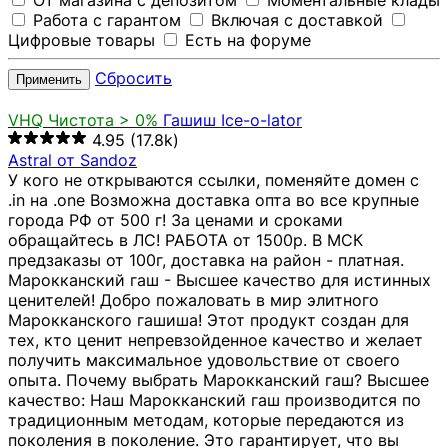
От магазина с депозитом
Моментальные клады
Работа с гарантом
Включая с доставкой
Цифровые товары
Есть на форуме
Сбросить
Применить
VHQ
Чистота > 0%
Гашиш Ice-o-lator
4.95
(17.8k)
Astral от Sandoz
У кого не открываются ссылки, поменяйте домен с
.in на .one Возможна доставка опта во все крупные
города РФ от 500 г! За ценами и сроками
обращайтесь в ЛС! РАБОТА от 1500р. В МСК
предзаказы от 100г, доставка на район - платная.
Марокканский гаш - Высшее качество для истинных
ценителей! Добро пожаловать в мир элитного
Марокканского гашиша! Этот продукт создан для
тех, кто ценит непревзойденное качество и желает
получить максимальное удовольствие от своего
опыта. Почему выбрать Марокканский гаш? Высшее
качество: Наш Марокканский гаш производится по
традиционным методам, которые передаются из
поколения в поколение. Это гарантирует, что вы