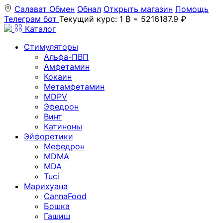
Салават
Обмен
Обнал
Открыть магазин
Помощь
Телеграм бот
Текущий курс: 1 ₿ = 5216187.9 ₽
Каталог
Стимуляторы
Альфа-ПВП
Амфетамин
Кокаин
Метамфетамин
MDPV
Эфедрон
Винт
Катиноны
Эйфоретики
Мефедрон
MDMA
MDA
Tuci
Марихуана
CannaFood
Бошка
Гашиш