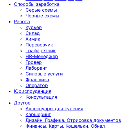
Способы заработка
Серые схемы
Черные схемы
Работа
Курьер
Склад
Химик
Перевозчик
Трафаретчик
HR-Менеджер
Гровер
Лаборант
Силовые услуги
Франшиза
Оператор
Юриспруденция
Консультация
Другoе
Аксессуары для курения
Каршеринг
Дизайн. Графика. Отрисовка документов
Финансы. Карты. Кошельки. Обнал