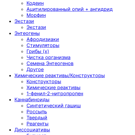
Кодеин
Ацитилированный опий + ангидрид
Морфин
Экстази
Экстази
Энтеогены
Афродизиаки
Стимуляторы
Грибы (х)
Чистка организма
Семена Энтеогенов
Другое
Химические реактивы/Конструкторы
Конструкторы
Химические реактивы
1-фенил-2-нитропропен
Каннабиноиды
Синтетический гашиш
Россыпь
Твердый
Реагенты
Диссоциативы