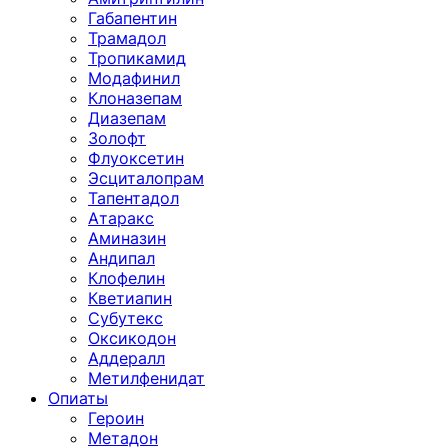
Габапентин
Трамадол
Тропикамид
Модафинил
Клоназепам
Диазепам
Золофт
Флуоксетин
Эсциталопрам
Тапентадол
Атаракс
Аминазин
Андипал
Клофелин
Кветиапин
Субутекс
Оксикодон
Аддералл
Метилфенидат
Опиаты
Героин
Метадон