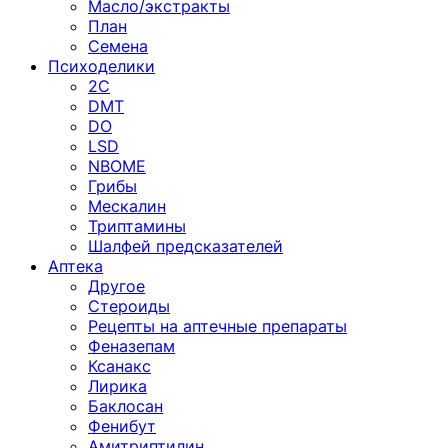
Масло/экстракты
План
Семена
Психоделики
2C
DMT
DO
LSD
NBOME
Грибы
Мескалин
Триптамины
Шалфей предсказателей
Аптека
Другое
Стероиды
Рецепты на аптечные препараты
Феназепам
Ксанакс
Лирика
Баклосан
Фенибут
Амитриптилин