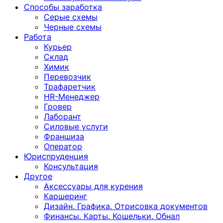
Способы заработка
Серые схемы
Черные схемы
Работа
Курьер
Склад
Химик
Перевозчик
Трафаретчик
HR-Менеджер
Гровер
Лаборант
Силовые услуги
Франшиза
Оператор
Юриспруденция
Консультация
Другoе
Аксессуары для курения
Каршеринг
Дизайн. Графика. Отрисовка документов
Финансы. Карты. Кошельки. Обнал