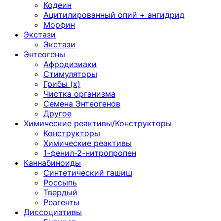
Кодеин
Ацитилированный опий + ангидрид
Морфин
Экстази
Экстази
Энтеогены
Афродизиаки
Стимуляторы
Грибы (х)
Чистка организма
Семена Энтеогенов
Другое
Химические реактивы/Конструкторы
Конструкторы
Химические реактивы
1-фенил-2-нитропропен
Каннабиноиды
Синтетический гашиш
Россыпь
Твердый
Реагенты
Диссоциативы