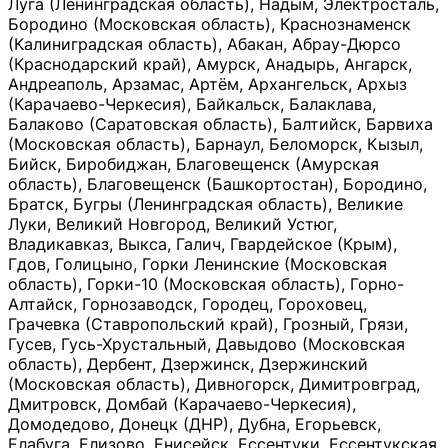
Луга (Ленинградская область), Надым, Электросталь,
Бородино (Московская область), Краснознаменск
(Калиниградская область), Абакан, Абрау-Дюрсо
(Краснодарский край), Амурск, Анадырь, Ангарск,
Андреаполь, Арзамас, Артём, Архангельск, Архыз
(Карачаево-Черкесия), Байкальск, Балаклава,
Балаково (Саратовская область), Балтийск, Барвиха
(Московская область), Барнаул, Беломорск, Кызыл,
Бийск, Биробиджан, Благовещенск (Амурская
область), Благовещенск (Башкортостан), Бородино,
Братск, Бугры (Ленинградская область), Великие
Луки, Великий Новгород, Великий Устюг,
Владикавказ, Выкса, Галич, Гвардейское (Крым),
Гдов, Голицыно, Горки Ленинские (Московская
область), Горки-10 (Московская область), Горно-
Алтайск, Горнозаводск, Городец, Гороховец,
Грачевка (Ставропольский край), Грозный, Грязи,
Гусев, Гусь-Хрустальный, Давыдово (Московская
область), Дербент, Дзержинск, Дзержинский
(Московская область), Дивногорск, Димитровград,
Дмитровск, Домбай (Карачаево-Черкесия),
Домодедово, Донецк (ДНР), Дубна, Егорьевск,
Елабуга, Елизово, Енисейск, Ессентуки, Ессентукская