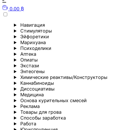
0.00 ₿
Навигация
Стимуляторы
Эйфоретики
Марихуана
Психоделики
Аптека
Опиаты
Экстази
Энтеогены
Химические реактивы/Конструкторы
Каннабиноиды
Диссоциативы
Медицина
Основа курительных смесей
Реклама
Товары для грова
Способы заработка
Работа
Юриспруденция