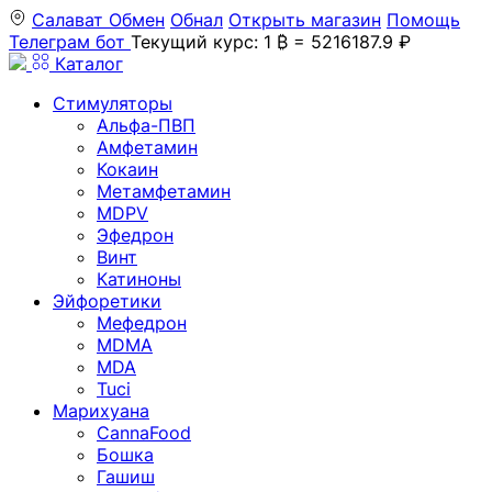
Салават
Обмен
Обнал
Открыть магазин
Помощь
Телеграм бот
Текущий курс: 1 ₿ = 5216187.9 ₽
Каталог
Стимуляторы
Альфа-ПВП
Амфетамин
Кокаин
Метамфетамин
MDPV
Эфедрон
Винт
Катиноны
Эйфоретики
Мефедрон
MDMA
MDA
Tuci
Марихуана
CannaFood
Бошка
Гашиш