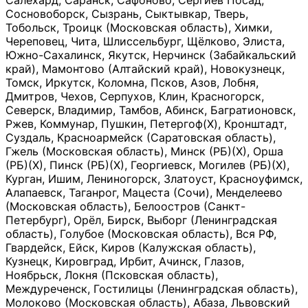
Салехард, Саранск, Сафоново, Сергиев Посад,
Сосновоборск, Сызрань, Сыктывкар, Тверь,
Тобольск, Троицк (Московская область), Химки,
Череповец, Чита, Шлиссельбург, Щёлково, Элиста,
Южно-Сахалинск, Якутск, Нерчинск (Забайкальский
край), Мамонтово (Алтайский край), Новокузнецк,
Томск, Иркутск, Коломна, Псков, Азов, Лобня,
Дмитров, Чехов, Серпухов, Клин, Красногорск,
Северск, Владимир, Тамбов, Абинск, Багратионовск,
Ржев, Коммунар, Пушкин, Петергоф(Х), Кронштадт,
Суздаль, Красноармейск (Саратовская область),
Гжель (Московская область), Минск (РБ)(Х), Орша
(РБ)(Х), Пинск (РБ)(Х), Георгиевск, Могилев (РБ)(Х),
Курган, Ишим, Лениногорск, Златоуст, Красноуфимск,
Алапаевск, Таганрог, Мацеста (Сочи), Менделеево
(Московская область), Белоостров (Санкт-
Петербург), Орёл, Бирск, Выборг (Ленинградская
область), Голубое (Московская область), Вся РФ,
Гвардейск, Ейск, Киров (Калужская область),
Кузнецк, Кировград, Ирбит, Ачинск, Глазов,
Ноябрьск, Локня (Псковская область),
Междуреченск, Гостилицы (Ленинградская область),
Молоково (Московская область), Абаза, Львовский