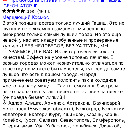
Промокод за отзывы
HQ
Чистота > 0%
🍫 Гашиш
ICE-O-LATOR 🍫
4.95
(19.6k)
Мерцающий Космос
В этой позиции всегда только лучший Гашиш. Это не
шутка и не рекламная замануха, мы реально
выбираем только самый лучший товар. Но это ещё
не всё, у нас его кладут обученные и проверенные
курьеры! БЕЗ НЕДОВЕСОВ, БЕЗ ХАЛТУРЫ, МЫ
СТАРАЕМСЯ ДЛЯ ВАС! Изолятор очень высокого
качества!. Эффект на уровне топовых печатей. В
разных городах может незначительно отличаться по
качеству, но можете быть уверены, тут всегда самое
лучшее что есть в вашем городе! -Перед
применением советуем положить пак в холодное
место, на пару минут!⠀ Так ты сможешь быстро и
легко распаковать гаш, ничего не оставив на плёнке
(он правда бывает липкий)!
Адлер, Алушта, Армянск, Астрахань, Бахчисарай,
Белогорск (Амурская область), Волгоград, Волжский,
Евпатория, Екатеринбург, Ишимбай, Казань, Керчь,
Копейск, Курск, Салават, Севастополь, Симферополь,
Стерлитамак, Уфа, Хабаровск, Челябинск, Джанкой,