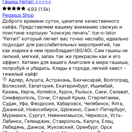
Гашиш Ferrari ⭐⭐⭐⭐⭐
4.93
(1.5k)
Pegasus Shop
Доброго времени суток, ценители качественного
кайфа. Представляем вашему вниманию свежую и
поистине хорошую "конскую печать". Ice-o-lator
"Ferrari" который лягнет вас точно неслабо, идеально
подходит для расслабительных мероприятий, так
как индика в нем преобладает(60/40). Сам гашиш не
липкий, мягкий, запах так же прекрасен как и его
эффект. Хитман для вашего Анатолия в мире гашиша,
попробуй и убедись. Клады в городе, легкий квест -
тяжелый кайф!
Адлер, Алушта, Астрахань, Бахчисарай, Волгоград, Волжский, Евпатория, Екатеринбург, Ишимбай, Казань, Керчь, Копейск, Курск, Рыльск, Саки, Салават, Симферополь, Сочи, Старый Крым, Стерлитамак, Судак, Уфа, Феодосия, Хабаровск, Челябинск, Ялта, Джанкой, Новосибирск, Щёлкино, Санкт-Петербург, Мурманск, Сургут, Невинномысск, Черкесск, Усть-Лабинск, Геленджик, Ставрополь, Калуга, Елец, Лебедянь, Данков, Жуковский, Оренбург, Орск (Оренбургская область), Магнитогорск, Пермь, Зеленоград, Солнечногорск, Нижний Новгород, Лысково, Заволжье, Кстово, Балахна (Нижегородская область), Богородск, Бор (Нижегородская область), Саратов, Энгельс, Ижевск, Тюмень, Ростов-на-Дону, Шахты, Новочеркасск, Батайск, Аксай, Люберцы, Истра, Москва, Армавир, Краснодар, Магадан, Самара, Анапа, Славянск-на-Кубани, Чаплыгин, Липецк, Нижний Тагил, Орехово-Зуево, Усть-Джегута, Лянтор, Нефтеюганск, Пыть-Ях, Урень, Ветлуга, Шахунья, Новороссийск, Крымск, Тимашёвск, Тольятти, Воткинск, Звенигород, Руза, Можайск, Белгород, Воронеж, Соликамск, Нытва, Лысьва (Пермский край), Чусовой, Кунгур, Краснокамск, Миасс, Губаха, Тула, Новомосковск, Донской, Омск, Льгов, Мытищи, Королёв, Ивантеевка, Балашиха, Семилуки, Кудымкар, Старый Оскол, Оса (Пермский край), Одинцово (Московская область), Ханты-Мансийск, Лабинск, Темрюк, Курганинск, Белореченск (Краснодарский край), Алупкa, Губкин, Рязань, Калининград, Усть-Илимск, Фрязино, Минеральные Воды, Пятигорск, Кострома, Ярославль, Коркино, Верхняя Пышма, Подольск, Красноярск, Смоленск, Долгопрудный, Чебоксары, Калачинск, Канск, Киров (Кировская область), Вологда, Рославль, Владивосток, Обнинск, Балабаново (Калужская область), Малоярославец, Брянск, Видное, Ярцево, Вязьма, Гагарин, Приволжск, Фурманов, Чайковский, Кинешма, Горячий Ключ, Улан-Удэ, Туймазы, Дюртюли, Альметьевск, Нефтекамск, Хадыженск, Апшеронск, Майкоп, Уссурийск, Ульяновск, Гатчина, Луга (Ленинградская область), Надым, Ногинск, Электросталь, Железнодорожный (Московская область), Бутурлиновка, Кириллов, Краснознаменск (Калиниградская область), Мышкин, Томмот, Холм, Абакан, Абдулино, Агидель, Агрыз, Адыгейск, Азнакаево, Алатырь, Алдан, Алейск, Александров, Александровск, Алексеевка (Белгородская обл.), Алексин, Амурск, Анадырь, Ангарск, Андреаполь, Анжеро-Судженск, Анива, Апатиты, Арамиль, Ардон, Арзамас, Аркадак, Арсеньев, Артём, Артёмовский, Архангельск, Асбест, Асино, Аткарск, Ахтубинск, Аша, Бабаево (Вологодская область), Бавлы (Республика Татарстан), Байкальск, Бакал, Баксан, Балаклава, Балаково (Саратовская область), Балашов (Саратовская область), Балтийск, Барабинск, Барнаул, Барыш (Ульяновская область), Бежецк, Белая Калитва (Ростовская область), Белебей, Белогорск (Крым), Белозерск, Белокуриха, Беломорск, Белоозёрский (Московская область), Белорецк (Республика Башкортостан), Кызыл, Белоярский (Ханты-Мансийский АО), Бердск, Березники (Пермский край), Берёзовский (Кемеровская область), Берёзовский (Свердловская область), Беслан, Бийск, Бикин, Билибино, Биробиджан, Благовещенск (Амурская область), Благовещенск (Башкортостан), Бобров, Богородицк, Боготол, Богучар, Бокситогорск (Ленинградская область), Бологое (Тверская область), Болхов, Большой Камень (Приморский край), Борисоглебск (Воронежская область), Боровичи (Новгородская область), Боровск, Бородино, Братск, Бронницы (Московская область), Бугульма (Республика Татарстан), Бугуруслан (Оренбургская область), Буинск, Буй, Буйнакск, Валдай, Валуйки, Велиж, Великие Луки, Великий Новгород, Великий Устюг, Вельск, Венёв, Верещагино, Верхнеуральск, Верхний Уфалей, Верхняя Салда, Верхняя Тура, Весьегонск, Вилючинск, Вихоревка, Вичуга, Владикавказ, Волгодонск, Волгореченск, Володарск, Волосово, Волчанск, Вольск, Воркута, Ворсма, Всеволожск (Ленинградская область), Вуктыл, Выкса, Высоковск, Высоцк, Вытегра, Вышний Волочёк, Вяземский, Вязники, Вятские Поляны, Нея, Шилка, Гаврилов Посад, Гаврилов-Ям, Гай, Галич, Гдов, Голицыно, Горно-Алтайск, Горнозаводск, Горняк, Городец, Гороховец, Гремячинск, Грозный, Грязи, Грязовец, Губкинский, Гуково, Гулькевичи, Гурьевск (Калининградская область), Гурьевск (Кемеровская область), Гусев, Гусь-Хрустальный, Давлеканово, Далматово, Дальнегорск, Дегтярск, Дедовск, Демидов, Дербент, Десногорск, Дзержинск, Дзержинский (Московская область), Дивногорск, Димитровград, Дмитровск, Дно, Добрянка, Долинск, Домодедово, Донецк (ДНР), Дорогобуж, Дрезна, Дубна, Дудинка, Духовщина, Дятьково, Егорьевск, Елабуга, Елизово, Ельня (Будет изменено название), Емва, Енисейск, Ермолино, Ершов, Ессентуки, Ефремов, Железноводск, Железногорск (Красноярский край), Железногорск (Курская область), Железногорск-Илимский, Жигулёвск, Жиздра, Жирновск, Жуков, Жуковка, Заводоуковск, Заволжск, Задонск, Заинск, Заозёрный, Заозёрск, Западная Двина, Заполярный, Зарайск, Заречный (Пензенская область), Заречный (Свердловская область), Заринск, Звенигово, Зверево, Зеленогорск ( Ленинградская обл. ), Зеленоградск, Зеленодольск, Зеленокумск, Зерноград, Зима, Змеиногорск, Зубцов, Ивангород, Иваново, Ивдель, Избербаш, Изобильный, Иланский, Инза, Инкерман, Инта, Ипатово, Искитим, Йошкар-Ола, Кадников, Калач, Калач-на-Дону, Калининск, Калтан, Калязин, Камбарка, Каменка (Пензенская область), Каменногорск (Ленинградская область), Каменск-Уральский, Каменск-Шахтинский, Камень-на-Оби, Камешково, Камышин, Канаш, Кандалакша, Карабаново, Карабаш, Карачаевск, Каргат, Каргополь, Карпинск, Карталы, Касимов, Касли, Каспийск, Катав-Ивановск, Катайск, Качканар, Кашин, Кашира, Кемерово, Кемь, Кизел, Кизилюрт, Кизляр, Кимовск, Кимры, Кингисепп, Кинель, Киреевск, Киренск, Киржач, Кириши, Кирово-Чепецк, Кировск (Ленинградская область), Кировск (Мурманская область), Кирсанов, Киселёвск, Кисловодск, Климовск, Клинцы, Княгинино, Ковдор, Ковров, Когалым, Козельск, Козьмодемьянск, Кола, Кологрив, Колпашево, Колпино, Кольчугино, Комсомольск, Комсомольск-на-Амуре, Конаково, Кондопога, Кондрово, Константиновск, Кораблино, Кореновск, Корсаков, Коряжма, Костерёво, Костомукша, Котельники, Котельниково, Котельнич, Котлас, Котовск, Кохма, Красноармейск (Московская область), Краснозаводск, Краснознаменск (Московская область), Краснокаменск, Краснослободск (Волгоградская область), Краснотурьинск, Красноуральск, Красный Сулин, Кремёнки, Кропоткин, Кубинка, Кувшиново (Тверская область), Кудрово, Кулебаки, Кумертау, Курлово, Куровское, Куртамыш, Курчатов, Куса, Кушва, Кыштым, Лабытнанги, Лагань, Лаишево (Республика Татарстан), Лакинск, Лангепас, Лахденпохья, Ленинск-Кузнецкий, Ленск (Республика Саха), Лермонтов (Ставропольский край), Лесозаводск (Приморский край), Лесосибирск, Ливны (Орловская область), Ликино-Дулёво, Липки (Тульская область), Лиски (Воронежская область), Лихославль, Лодейное Поле, Ломоносов (Санкт-Петербург), Лосино-Петровский, Лукоянов, Луховицы, Лыткарино, Любань (Ленинградская область), Любим, Людиново, Магас, Майский, Макаров, Малая Вишера, Малгобек, Мамадыш, Мамоново, Мантурово, Маркс, Махачкала, Мглин, Мегион, Медвежьегорск, Медногорск, Медынь, Меленки, Мелеуз, Менделеевск, Мещовск, Микунь, Миллерово, Минусинск, Миньяр, Мирный (Архангельская область), Мирный (Якутия), Михайловка (Город), Михайловск (Свердловская область), Михайловск (Ставропольский край), Могоча, Можга, Моздок, Мончегорск, Морозовск, Моршанск, Мосальск, Муравленко, Мурино, Муром, Мценск, Мыски, Набережные Челны, Навашино (Нижегородская область), Назарово (Красноярский край), Назрань, Нальчик, Наро-Фоминск, Нарткала, Нарьян-Мар, Находка, Невель (Псковская область), Невельск, Невьянск, Нелидово (Тверская область), Неман, Нерехта (Костромская область), Нерюнгри, Нестеров, Нефтегорск (Самарская область), Нефтекумск, Нижневартовск, Нижнекамск (Республика Татарстан), Нижнеудинск, Нижние Серги, Нижний Ломов, Нижняя Тура, Николаевск-на-Амуре, Никольск (Вологодская область), Никольск (Пензенская область), Новая Ладога, Новая Ляля, Новоалександровск, Новоалтайск, Нововоронеж, Новодвинск, Новозыбков, Новокубанск, Новокуйбышевск, Новомичуринск, Новопавловск, Новоржев, Новосокольники, Новотроицк, Новоульяновск, Новоуральск, Новохопёрск, Новочебоксарск, Новошахтинск, Новый Оскол, Новый Уренгой, Норильск, Нурлат, Нягань, Нязепетровск, Няндома, Облучье, Обоянь, Озёрск (Калининградская область), Озёрск (Челябинская область), Озёры, Октябрьск (Самарская область), Октябрьский (Башкортостан), Окуловка (Новгородская область), Оленегорск, Олонец, Онега, Опочка, Осинники, Осташков, Остров, Острогожск, Отрадный, Оха, Павлово, Павловск (Воронежская область), Павловск (Санкт-Петербург), Павловский Посад, Партизанск, Певек, Пенза, Первоуральск, Перевоз, Пересвет, Переславль-Залесский, Пестово (Новгородская область), Петрозаводск, Петропавловск-Камчатский, Печоры, Пикалёво, Пионерский, Питкяранта, Плавск, Плёс, Подпорожье, Покачи, Покров, Покровск, Полесск, Полысаево, Полярные Зори, Полярный, Поронайск, Порхов, Похвистнево, Почеп, Починок, Пошехонье, Правдинск, Приморск (Калининградская область), Приморско-Ахтарск, Приозерск, Прокопьевск, Протвино, Прохладный, Пугачёв, Пудож, Пустошка, Пушкино, Пущино, Пыталово, Радужный (Владимирская область), Радужный (Ханты-Мансийский АО), Райчихинск, Раменское, Рассказово, Ревда, Реж, Реутов, Родники, Россошь, Ростов (Ярославская обл.), Рошаль, Ртищево, Рубцовск, Рузаевка, Рыбинск, Рыбное, Ряжск, Салехард, Сальск, Саранск, Сарапул, Саров, Сасово, Сатка, Сафоново, Саяногорск, Саянск, Светлогорск, Светлоград, Светлый, Светогорск (Ленинградская область), Свободный, Себеж, Северобайкальск, Северодвинск, Североуральск, Сегежа, Семикаракорск, Сенгилей, Серафимович, Сергач, Сергиев Посад, Сердобск, Сертолово (Ленинградская область), Сестрорецк (Ленинградская область), Сибай, Скопин, Славгород, Сланцы, Слободской, Слюдянка, Собинка, Советск (Кировская область), Советск (Калининградская область), Советск (Тульская область), Советская Гавань, Советский (Ханты-Мансийский АО), Сокол (Вологодская область), Солигалич, Соль-Илецк, Сольцы, Сортавала, Сосенский, Сосновоборск, Сосновый Бор (Ленинградская область), Сосногорск, Спас-Клепики, Спасск-Рязанский, С