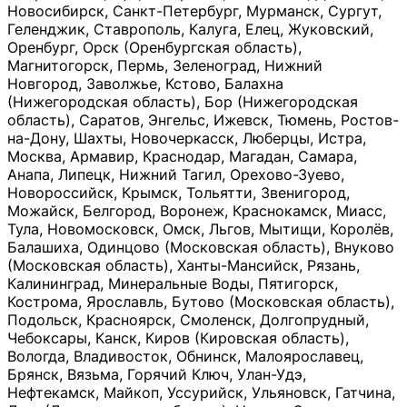
Новосибирск, Санкт-Петербург, Мурманск, Сургут,
Геленджик, Ставрополь, Калуга, Елец, Жуковский,
Оренбург, Орск (Оренбургская область),
Магнитогорск, Пермь, Зеленоград, Нижний
Новгород, Заволжье, Кстово, Балахна
(Нижегородская область), Бор (Нижегородская
область), Саратов, Энгельс, Ижевск, Тюмень, Ростов-
на-Дону, Шахты, Новочеркасск, Люберцы, Истра,
Москва, Армавир, Краснодар, Магадан, Самара,
Анапа, Липецк, Нижний Тагил, Орехово-Зуево,
Новороссийск, Крымск, Тольятти, Звенигород,
Можайск, Белгород, Воронеж, Краснокамск, Миасс,
Тула, Новомосковск, Омск, Льгов, Мытищи, Королёв,
Балашиха, Одинцово (Московская область), Внуково
(Московская область), Ханты-Мансийск, Рязань,
Калининград, Минеральные Воды, Пятигорск,
Кострома, Ярославль, Бутово (Московская область),
Подольск, Красноярск, Смоленск, Долгопрудный,
Чебоксары, Канск, Киров (Кировская область),
Вологда, Владивосток, Обнинск, Малоярославец,
Брянск, Вязьма, Горячий Ключ, Улан-Удэ,
Нефтекамск, Майкоп, Уссурийск, Ульяновск, Гатчина,