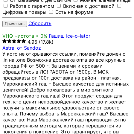
От магазина с депозитом
Моментальные клады
Работа с гарантом
Включая с доставкой
Цифровые товары
Есть на форуме
Сбросить
Применить
VHQ
Чистота > 0%
Гашиш Ice-o-lator
4.95
(17.8k)
Astral от Sandoz
У кого не открываются ссылки, поменяйте домен с
.in на .one Возможна доставка опта во все крупные
города РФ от 500 г! За ценами и сроками
обращайтесь в ЛС! РАБОТА от 1500р. В МСК
предзаказы от 100г, доставка на район - платная.
Марокканский гаш - Высшее качество для истинных
ценителей! Добро пожаловать в мир элитного
Марокканского гашиша! Этот продукт создан для
тех, кто ценит непревзойденное качество и желает
получить максимальное удовольствие от своего
опыта. Почему выбрать Марокканский гаш? Высшее
качество: Наш Марокканский гаш производится по
традиционным методам, которые передаются из
поколения в поколение. Это гарантирует, что вы