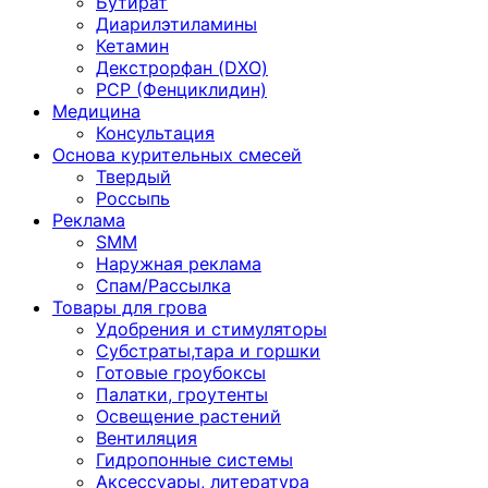
Бутират
Диарилэтиламины
Кетамин
Декстрорфан (DXO)
PCP (Фенциклидин)
Медицина
Консультация
Основа курительных смесей
Твердый
Россыпь
Реклама
SMM
Наружная реклама
Спам/Рассылка
Товары для грова
Удобрения и стимуляторы
Субстраты,тара и горшки
Готовые гроубоксы
Палатки, гроутенты
Освещение растений
Вентиляция
Гидропонные системы
Аксессуары, литература