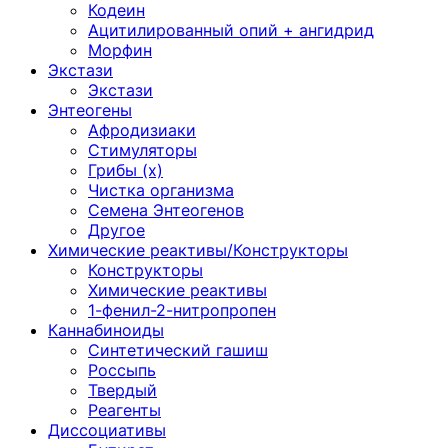
Кодеин
Ацитилированный опий + ангидрид
Морфин
Экстази
Экстази
Энтеогены
Афродизиаки
Стимуляторы
Грибы (х)
Чистка организма
Семена Энтеогенов
Другое
Химические реактивы/Конструкторы
Конструкторы
Химические реактивы
1-фенил-2-нитропропен
Каннабиноиды
Синтетический гашиш
Россыпь
Твердый
Реагенты
Диссоциативы