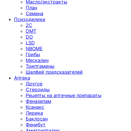
Масло/экстракты
План
Семена
Психоделики
2C
DMT
DO
LSD
NBOME
Грибы
Мескалин
Триптамины
Шалфей предсказателей
Аптека
Другое
Стероиды
Рецепты на аптечные препараты
Феназепам
Ксанакс
Лирика
Баклосан
Фенибут
Амитриптилин