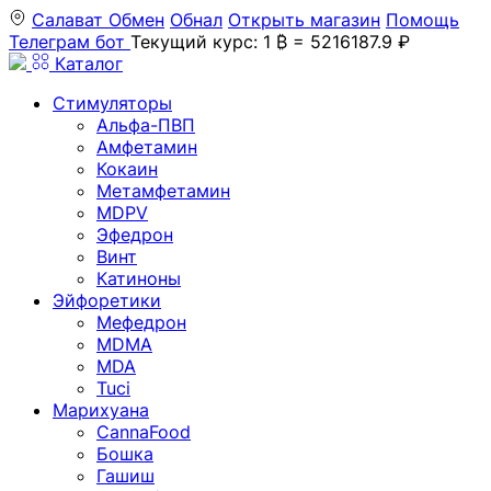
Салават
Обмен
Обнал
Открыть магазин
Помощь
Телеграм бот
Текущий курс: 1 ₿ = 5216187.9 ₽
Каталог
Стимуляторы
Альфа-ПВП
Амфетамин
Кокаин
Метамфетамин
MDPV
Эфедрон
Винт
Катиноны
Эйфоретики
Мефедрон
MDMA
MDA
Tuci
Марихуана
CannaFood
Бошка
Гашиш