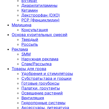
Бутират
Диарилэтиламины
Кетамин
Декстрорфан (DXO)
PCP (Фенциклидин)
Медицина
Консультация
Основа курительных смесей
Твердый
Россыпь
Реклама
SMM
Наружная реклама
Спам/Рассылка
Товары для грова
Удобрения и стимуляторы
Субстраты,тара и горшки
Готовые гроубоксы
Палатки, гроутенты
Освещение растений
Вентиляция
Гидропонные системы
Аксессуары, литература