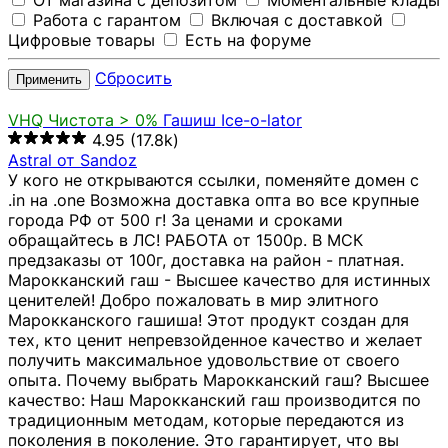
От магазина с депозитом
Моментальные клады
Работа с гарантом
Включая с доставкой
Цифровые товары
Есть на форуме
Сбросить
Применить
VHQ
Чистота > 0%
Гашиш Ice-o-lator
4.95
(17.8k)
Astral от Sandoz
У кого не открываются ссылки, поменяйте домен с
.in на .one Возможна доставка опта во все крупные
города РФ от 500 г! За ценами и сроками
обращайтесь в ЛС! РАБОТА от 1500р. В МСК
предзаказы от 100г, доставка на район - платная.
Марокканский гаш - Высшее качество для истинных
ценителей! Добро пожаловать в мир элитного
Марокканского гашиша! Этот продукт создан для
тех, кто ценит непревзойденное качество и желает
получить максимальное удовольствие от своего
опыта. Почему выбрать Марокканский гаш? Высшее
качество: Наш Марокканский гаш производится по
традиционным методам, которые передаются из
поколения в поколение. Это гарантирует, что вы