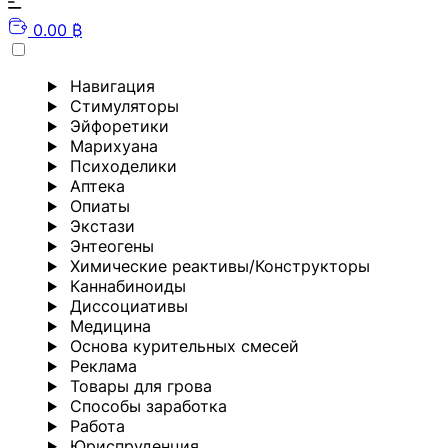
0.00 ₿
Навигация
Стимуляторы
Эйфоретики
Марихуана
Психоделики
Аптека
Опиаты
Экстази
Энтеогены
Химические реактивы/Конструкторы
Каннабиноиды
Диссоциативы
Медицина
Основа курительных смесей
Реклама
Товары для грова
Способы заработка
Работа
Юриспруденция