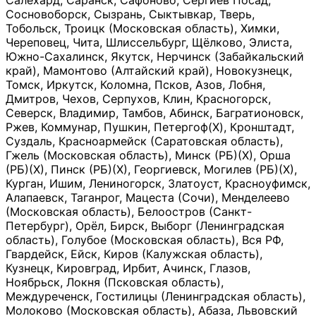
Салехард, Саранск, Сафоново, Сергиев Посад,
Сосновоборск, Сызрань, Сыктывкар, Тверь,
Тобольск, Троицк (Московская область), Химки,
Череповец, Чита, Шлиссельбург, Щёлково, Элиста,
Южно-Сахалинск, Якутск, Нерчинск (Забайкальский
край), Мамонтово (Алтайский край), Новокузнецк,
Томск, Иркутск, Коломна, Псков, Азов, Лобня,
Дмитров, Чехов, Серпухов, Клин, Красногорск,
Северск, Владимир, Тамбов, Абинск, Багратионовск,
Ржев, Коммунар, Пушкин, Петергоф(Х), Кронштадт,
Суздаль, Красноармейск (Саратовская область),
Гжель (Московская область), Минск (РБ)(Х), Орша
(РБ)(Х), Пинск (РБ)(Х), Георгиевск, Могилев (РБ)(Х),
Курган, Ишим, Лениногорск, Златоуст, Красноуфимск,
Алапаевск, Таганрог, Мацеста (Сочи), Менделеево
(Московская область), Белоостров (Санкт-
Петербург), Орёл, Бирск, Выборг (Ленинградская
область), Голубое (Московская область), Вся РФ,
Гвардейск, Ейск, Киров (Калужская область),
Кузнецк, Кировград, Ирбит, Ачинск, Глазов,
Ноябрьск, Локня (Псковская область),
Междуреченск, Гостилицы (Ленинградская область),
Молоково (Московская область), Абаза, Львовский