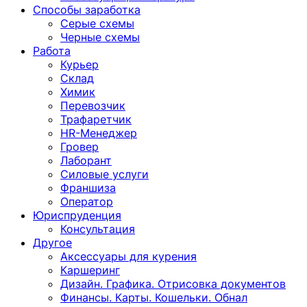
Способы заработка
Серые схемы
Черные схемы
Работа
Курьер
Склад
Химик
Перевозчик
Трафаретчик
HR-Менеджер
Гровер
Лаборант
Силовые услуги
Франшиза
Оператор
Юриспруденция
Консультация
Другoе
Аксессуары для курения
Каршеринг
Дизайн. Графика. Отрисовка документов
Финансы. Карты. Кошельки. Обнал