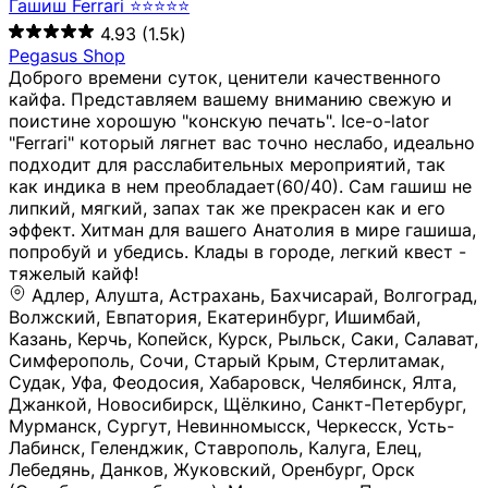
Гашиш Ferrari ⭐⭐⭐⭐⭐
4.93
(1.5k)
Pegasus Shop
Доброго времени суток, ценители качественного
кайфа. Представляем вашему вниманию свежую и
поистине хорошую "конскую печать". Ice-o-lator
"Ferrari" который лягнет вас точно неслабо, идеально
подходит для расслабительных мероприятий, так
как индика в нем преобладает(60/40). Сам гашиш не
липкий, мягкий, запах так же прекрасен как и его
эффект. Хитман для вашего Анатолия в мире гашиша,
попробуй и убедись. Клады в городе, легкий квест -
тяжелый кайф!
Адлер, Алушта, Астрахань, Бахчисарай, Волгоград, Волжский, Евпатория, Екатеринбург, Ишимбай, Казань, Керчь, Копейск, Курск, Рыльск, Саки, Салават, Симферополь, Сочи, Старый Крым, Стерлитамак, Судак, Уфа, Феодосия, Хабаровск, Челябинск, Ялта, Джанкой, Новосибирск, Щёлкино, Санкт-Петербург, Мурманск, Сургут, Невинномысск, Черкесск, Усть-Лабинск, Геленджик, Ставрополь, Калуга, Елец, Лебедянь, Данков, Жуковский, Оренбург, Орск (Оренбургская область), Магнитогорск, Пермь, Зеленоград, Солнечногорск, Нижний Новгород, Лысково, Заволжье, Кстово, Балахна (Нижегородская область), Богородск, Бор (Нижегородская область), Саратов, Энгельс, Ижевск, Тюмень, Ростов-на-Дону, Шахты, Новочеркасск, Батайск, Аксай, Люберцы, Истра, Москва, Армавир, Краснодар, Магадан, Самара, Анапа, Славянск-на-Кубани, Чаплыгин, Липецк, Нижний Тагил, Орехово-Зуево, Усть-Джегута, Лянтор, Нефтеюганск, Пыть-Ях, Урень, Ветлуга, Шахунья, Новороссийск, Крымск, Тимашёвск, Тольятти, Воткинск, Звенигород, Руза, Можайск, Белгород, Воронеж, Соликамск, Нытва, Лысьва (Пермский край), Чусовой, Кунгур, Краснокамск, Миасс, Губаха, Тула, Новомосковск, Донской, Омск, Льгов, Мытищи, Королёв, Ивантеевка, Балашиха, Семилуки, Кудымкар, Старый Оскол, Оса (Пермский край), Одинцово (Московская область), Ханты-Мансийск, Лабинск, Темрюк, Курганинск, Белореченск (Краснодарский край), Алупкa, Губкин, Рязань, Калининград, Усть-Илимск, Фрязино, Минеральные Воды, Пятигорск, Кострома, Ярославль, Коркино, Верхняя Пышма, Подольск, Красноярск, Смоленск, Долгопрудный, Чебоксары, Калачинск, Канск, Киров (Кировская область), Вологда, Рославль, Владивосток, Обнинск, Балабаново (Калужская область), Малоярославец, Брянск, Видное, Ярцево, Вязьма, Гагарин, Приволжск, Фурманов, Чайковский, Кинешма, Горячий Ключ, Улан-Удэ, Туймазы, Дюртюли, Альметьевск, Нефтекамск, Хадыженск, Апшеронск, Майкоп, Уссурийск, Ульяновск, Гатчина, Луга (Ленинградская область), Надым, Ногинск, Электросталь, Железнодорожный (Московская область), Бутурлиновка, Кириллов, Краснознаменск (Калиниградская область), Мышкин, Томмот, Холм, Абакан, Абдулино, Агидель, Агрыз, Адыгейск, Азнакаево, Алатырь, Алдан, Алейск, Александров, Александровск, Алексеевка (Белгородская обл.), Алексин, Амурск, Анадырь, Ангарск, Андреаполь, Анжеро-Судженск, Анива, Апатиты, Арамиль, Ардон, Арзамас, Аркадак, Арсеньев, Артём, Артёмовский, Архангельск, Асбест, Асино, Аткарск, Ахтубинск, Аша, Бабаево (Вологодская область), Бавлы (Республика Татарстан), Байкальск, Бакал, Баксан, Балаклава, Балаково (Саратовская область), Балашов (Саратовская область), Балтийск, Барабинск, Барнаул, Барыш (Ульяновская область), Бежецк, Белая Калитва (Ростовская область), Белебей, Белогорск (Крым), Белозерск, Белокуриха, Беломорск, Белоозёрский (Московская область), Белорецк (Республика Башкортостан), Кызыл, Белоярский (Ханты-Мансийский АО), Бердск, Березники (Пермский край), Берёзовский (Кемеровская область), Берёзовский (Свердловская область), Беслан, Бийск, Бикин, Билибино, Биробиджан, Благовещенск (Амурская область), Благовещенск (Башкортостан), Бобров, Богородицк, Боготол, Богучар, Бокситогорск (Ленинградская область), Бологое (Тверская область), Болхов, Большой Камень (Приморский край), Борисоглебск (Воронежская область), Боровичи (Новгородская область), Боровск, Бородино, Братск, Бронницы (Московская область), Бугульма (Республика Татарстан), Бугуруслан (Оренбургская область), Буинск, Буй, Буйнакск, Валдай, Валуйки, Велиж, Великие Луки, Великий Новгород, Великий Устюг, Вельск, Венёв, Верещагино, Верхнеуральск, Верхний Уфалей, Верхняя Салда, Верхняя Тура, Весьегонск, Вилючинск, Вихоревка, Вичуга, Владикавказ, Волгодонск, Волгореченск, Володарск, Волосово, Волчанск, Вольск, Воркута, Ворсма, Всеволожск (Ленинградская область), Вуктыл, Выкса, Высоковск, Высоцк, Вытегра, Вышний Волочёк, Вяземский, Вязники, Вятские Поляны, Нея, Шилка, Гаврилов Посад, Гаврилов-Ям, Гай, Галич, Гдов, Голицыно, Горно-Алтайск, Горнозаводск, Горняк, Городец, Гороховец, Гремячинск, Грозный, Грязи, Грязовец, Губкинский, Гуково, Гулькевичи, Гурьевск (Калининградская область), Гурьевск (Кемеровская область), Гусев, Гусь-Хрустальный, Давлеканово, Далматово, Дальнегорск, Дегтярск, Дедовск, Демидов, Дербент, Десногорск, Дзержинск, Дзержинский (Московская область), Дивногорск, Димитровград, Дмитровск, Дно, Добрянка, Долинск, Домодедово, Донецк (ДНР), Дорогобуж, Дрезна, Дубна, Дудинка, Духовщина, Дятьково, Егорьевск, Елабуга, Елизово, Ельня (Будет изменено название), Емва, Енисейск, Ермолино, Ершов, Ессентуки, Ефремов, Железноводск, Железногорск (Красноярский край), Железногорск (Курская область), Железногорск-Илимский, Жигулёвск, Жиздра, Жирновск, Жуков, Жуковка, Заводоуковск, Заволжск, Задонск, Заинск, Заозёрный, Заозёрск, Западная Двина, Заполярный, Зарайск, Заречный (Пензенская область), Заречный (Свердловская область), Заринск, Звенигово, Зверево, Зеленогорск ( Ленинградская обл. ), Зеленоградск, Зеленодольск, Зеленокумск, Зерноград, Зима, Змеиногорск, Зубцов, Ивангород, Иваново, Ивдель, Избербаш, Изобильный, Иланский, Инза, Инкерман, Инта, Ипатово, Искитим, Йошкар-Ола, Кадников, Калач, Калач-на-Дону, Калининск, Калтан, Калязин, Камбарка, Каменка (Пензенская область), Каменногорск (Ленинградская область), Каменск-Уральский, Каменск-Шахтинский, Камень-на-Оби, Камешково, Камышин, Канаш, Кандалакша, Карабаново, Карабаш, Карачаевск, Каргат, Каргополь, Карпинск, Карталы, Касимов, Касли, Каспийск, Катав-Ивановск, Катайск, Качканар, Кашин, Кашира, Кемерово, Кемь, Кизел, Кизилюрт, Кизляр, Кимовск, Кимры, Кингисепп, Кинель, Киреевск, Киренск, Киржач, Кириши, Кирово-Чепецк, Кировск (Ленинградская область), Кировск (Мурманская область), Кирсанов, Киселёвск, Кисловодск, Климовск, Клинцы, Княгинино, Ковдор, Ковров, Когалым, Козельск, Козьмодемьянск, Кола, Кологрив, Колпашево, Колпино, Кольчугино, Комсомольск, Комсомольск-на-Амуре, Конаково, Кондопога, Кондрово, Константиновск, Кораблино, Кореновск, Корсаков, Коряжма, Костерёво, Костомукша, Котельники, Котельниково, Котельнич, Котлас, Котовск, Кохма, Красноармейск (Московская область), Краснозаводск, Краснознаменск (Московская область), Краснокаменск, Краснослободск (Волгоградская область), Краснотурьинск, Красноуральск, Красный Сулин, Кремёнки, Кропоткин, Кубинка, Кувшиново (Тверская область), Кудрово, Кулебаки, Кумертау, Курлово, Куровское, Куртамыш, Курчатов, Куса, Кушва, Кыштым, Лабытнанги, Лагань, Лаишево (Республика Татарстан), Лакинск, Лангепас, Лахденпохья, Ленинск-Кузнецкий, Ленск (Республика Саха), Лермонтов (Ставропольский край), Лесозаводск (Приморский край), Лесосибирск, Ливны (Орловская область), Ликино-Дулёво, Липки (Тульская область), Лиски (Воронежская область), Лихославль, Лодейное Поле, Ломоносов (Санкт-Петербург), Лосино-Петровский, Лукоянов, Луховицы, Лыткарино, Любань (Ленинградская область), Любим, Людиново, Магас, Майский, Макаров, Малая Вишера, Малгобек, Мамадыш, Мамоново, Мантурово, Маркс, Махачкала, Мглин, Мегион, Медвежьегорск, Медногорск, Медынь, Меленки, Мелеуз, Менделеевск, Мещовск, Микунь, Миллерово, Минусинск, Миньяр, Мирный (Архангельская область), Мирный (Якутия), Михайловка (Город), Михайловск (Свердловская область), Михайловск (Ставропольский край), Могоча, Можга, Моздок, Мончегорск, Морозовск, Моршанск, Мосальск, Муравленко, Мурино, Муром, Мценск, Мыски, Набережные Челны, Навашино (Нижегородская область), Назарово (Красноярский край), Назрань, Нальчик, Наро-Фоминск, Нарткала, Нарьян-Мар, Находка, Невель (Псковская область), Невельск, Невьянск, Нелидово (Тверская область), Неман, Нерехта (Костромская область), Нерюнгри, Нестеров, Нефтегорск (Самарская область), Нефтекумск, Нижневартовск, Нижнекамск (Республика Татарстан), Нижнеудинск, Нижние Серги, Нижний Ломов, Нижняя Тура, Николаевск-на-Амуре, Никольск (Вологодская область), Никольск (Пензенская область), Новая Ладога, Новая Ляля, Новоалександровск, Новоалтайск, Нововоронеж, Новодвинск, Новозыбков, Новокубанск, Новокуйбышевск, Новомичуринск, Новопавловск, Новоржев, Новосокольники, Новотроицк, Новоульяновск, Новоуральск, Новохопёрск, Новочебоксарск, Новошахтинск, Новый Оскол, Новый Уренгой, Норильск, Нурлат, Нягань, Нязепетровск, Няндома, Облучье, Обоянь, Озёрск (Калининградская область), Озёрск (Челябинская область), Озёры, Октябрьск (Самарская область), Октябрьский (Башкортостан), Окуловка (Новгородская область), Оленегорск, Олонец, Онега, Опочка, Осинники, Осташков, Остров, Острогожск, Отрадный, Оха, Павлово, Павловск (Воронежская область), Павловск (Санкт-Петербург), Павловский Посад, Партизанск, Певек, Пенза, Первоуральск, Перевоз, Пересвет, Переславль-Залесский, Пестово (Новгородская область), Петрозаводск, Петропавловск-Камчатский, Печоры, Пикалёво, Пионерский, Питкяранта, Плавск, Плёс, Подпорожье, Покачи, Покров, Покровск, Полесск, Полысаево, Полярные Зори, Полярный, Поронайск, Порхов, Похвистнево, Почеп, Починок, Пошехонье, Правдинск, Приморск (Калининградская область), Приморско-Ахтарск, Приозерск, Прокопьевск, Протвино, Прохладный, Пугачёв, Пудож, Пустошка, Пушкино, Пущино, Пыталово, Радужный (Владимирская область), Радужный (Ханты-Мансийский АО), Райчихинск, Раменское, Рассказово, Ревда, Реж, Реутов, Родники, Россошь, Ростов (Ярославская обл.), Рошаль, Ртищево, Рубцовск, Рузаевка, Рыбинск, Рыбное, Ряжск, Салехард, Сальск, Саранск, Сарапул, Саров, Сасово, Сатка, Сафоново, Саяногорск, Саянск, Светлогорск, Светлоград, Светлый, Светогорск (Ленинградская область), Свободный, Себеж, Северобайкальск, Северодвинск, Североуральск, Сегежа, Семикаракорск, Сенгилей, Серафимович, Сергач, Сергиев Посад, Сердобск, Сертолово (Ленинградская область), Сестрорецк (Ленинградская область), Сибай, Скопин, Славгород, Сланцы, Слободской, Слюдянка, Собинка, Советск (Кировская область), Советск (Калининградская область), Советск (Тульская область), Советская Гавань, Советский (Ханты-Мансийский АО), Сокол (Вологодская область), Солигалич, Соль-Илецк, Сольцы, Сортавала, Сосенский, Сосновоборск, Сосновый Бор (Ленинградская область), Сосногорск, Спас-Клепики, Спасск-Рязанский, С