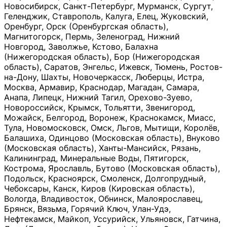
Новосибирск, Санкт-Петербург, Мурманск, Сургут,
Геленджик, Ставрополь, Калуга, Елец, Жуковский,
Оренбург, Орск (Оренбургская область),
Магнитогорск, Пермь, Зеленоград, Нижний
Новгород, Заволжье, Кстово, Балахна
(Нижегородская область), Бор (Нижегородская
область), Саратов, Энгельс, Ижевск, Тюмень, Ростов-
на-Дону, Шахты, Новочеркасск, Люберцы, Истра,
Москва, Армавир, Краснодар, Магадан, Самара,
Анапа, Липецк, Нижний Тагил, Орехово-Зуево,
Новороссийск, Крымск, Тольятти, Звенигород,
Можайск, Белгород, Воронеж, Краснокамск, Миасс,
Тула, Новомосковск, Омск, Льгов, Мытищи, Королёв,
Балашиха, Одинцово (Московская область), Внуково
(Московская область), Ханты-Мансийск, Рязань,
Калининград, Минеральные Воды, Пятигорск,
Кострома, Ярославль, Бутово (Московская область),
Подольск, Красноярск, Смоленск, Долгопрудный,
Чебоксары, Канск, Киров (Кировская область),
Вологда, Владивосток, Обнинск, Малоярославец,
Брянск, Вязьма, Горячий Ключ, Улан-Удэ,
Нефтекамск, Майкоп, Уссурийск, Ульяновск, Гатчина,