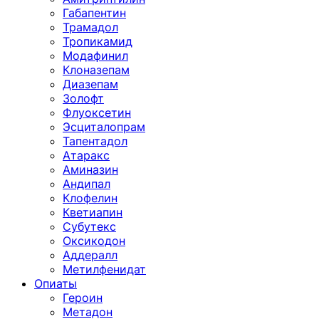
Габапентин
Трамадол
Тропикамид
Модафинил
Клоназепам
Диазепам
Золофт
Флуоксетин
Эсциталопрам
Тапентадол
Атаракс
Аминазин
Андипал
Клофелин
Кветиапин
Субутекс
Оксикодон
Аддералл
Метилфенидат
Опиаты
Героин
Метадон