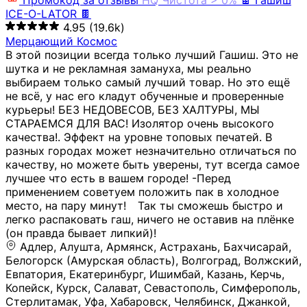
Промокод за отзывы
HQ
Чистота > 0%
🍫 Гашиш
ICE-O-LATOR 🍫
4.95
(19.6k)
Мерцающий Космос
В этой позиции всегда только лучший Гашиш. Это не
шутка и не рекламная замануха, мы реально
выбираем только самый лучший товар. Но это ещё
не всё, у нас его кладут обученные и проверенные
курьеры! БЕЗ НЕДОВЕСОВ, БЕЗ ХАЛТУРЫ, МЫ
СТАРАЕМСЯ ДЛЯ ВАС! Изолятор очень высокого
качества!. Эффект на уровне топовых печатей. В
разных городах может незначительно отличаться по
качеству, но можете быть уверены, тут всегда самое
лучшее что есть в вашем городе! -Перед
применением советуем положить пак в холодное
место, на пару минут!⠀ Так ты сможешь быстро и
легко распаковать гаш, ничего не оставив на плёнке
(он правда бывает липкий)!
Адлер, Алушта, Армянск, Астрахань, Бахчисарай,
Белогорск (Амурская область), Волгоград, Волжский,
Евпатория, Екатеринбург, Ишимбай, Казань, Керчь,
Копейск, Курск, Салават, Севастополь, Симферополь,
Стерлитамак, Уфа, Хабаровск, Челябинск, Джанкой,