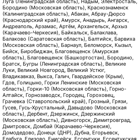
Луга (Ленинградская область), Надым, Электросталь,
Бородино (Московская область), Краснознаменск
(Калиниградская область), Абакан, Абрау-Дюрсо
(Краснодарский край), Амурск, Анадырь, Ангарск,
Андреаполь, Арзамас, Артём, Архангельск, Архыз
(Карачаево-Черкесия), Байкальск, Балаклава,
Балаково (Саратовская область), Балтийск, Барвиха
(Московская область), Барнаул, Беломорск, Кызыл,
Бийск, Биробиджан, Благовещенск (Амурская
область), Благовещенск (Башкортостан), Бородино,
Братск, Бугры (Ленинградская область), Великие
Луки, Великий Новгород, Великий Устюг,
Владикавказ, Выкса, Галич, Гвардейское (Крым),
Гдов, Голицыно, Горки Ленинские (Московская
область), Горки-10 (Московская область), Горно-
Алтайск, Горнозаводск, Городец, Гороховец,
Грачевка (Ставропольский край), Грозный, Грязи,
Гусев, Гусь-Хрустальный, Давыдово (Московская
область), Дербент, Дзержинск, Дзержинский
(Московская область), Дивногорск, Димитровград,
Дмитровск, Домбай (Карачаево-Черкесия),
Домодедово, Донецк (ДНР), Дубна, Егорьевск,
Елабуга, Елизово, Енисейск, Ессентуки, Ессентукская