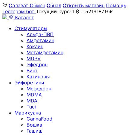
Салават
Обмен
Обнал
Открыть магазин
Помощь
Телеграм бот
Текущий курс: 1 ₿ = 5216187.9 ₽
Каталог
Стимуляторы
Альфа-ПВП
Амфетамин
Кокаин
Метамфетамин
MDPV
Эфедрон
Винт
Катиноны
Эйфоретики
Мефедрон
MDMA
MDA
Tuci
Марихуана
CannaFood
Бошка
Гашиш