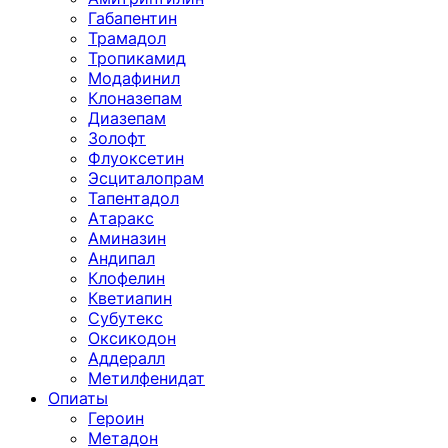
Габапентин
Трамадол
Тропикамид
Модафинил
Клоназепам
Диазепам
Золофт
Флуоксетин
Эсциталопрам
Тапентадол
Атаракс
Аминазин
Андипал
Клофелин
Кветиапин
Субутекс
Оксикодон
Аддералл
Метилфенидат
Опиаты
Героин
Метадон