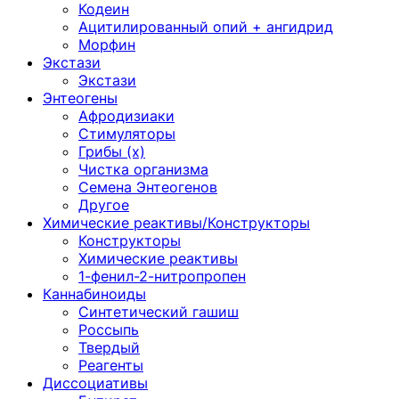
Кодеин
Ацитилированный опий + ангидрид
Морфин
Экстази
Экстази
Энтеогены
Афродизиаки
Стимуляторы
Грибы (х)
Чистка организма
Семена Энтеогенов
Другое
Химические реактивы/Конструкторы
Конструкторы
Химические реактивы
1-фенил-2-нитропропен
Каннабиноиды
Синтетический гашиш
Россыпь
Твердый
Реагенты
Диссоциативы