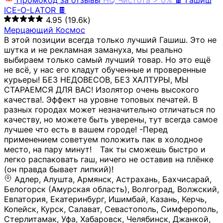
Промокод за отзывы
HQ
Чистота > 0%
🍫 Гашиш
ICE-O-LATOR 🍫
4.95
(19.6k)
Мерцающий Космос
В этой позиции всегда только лучший Гашиш. Это не
шутка и не рекламная замануха, мы реально
выбираем только самый лучший товар. Но это ещё
не всё, у нас его кладут обученные и проверенные
курьеры! БЕЗ НЕДОВЕСОВ, БЕЗ ХАЛТУРЫ, МЫ
СТАРАЕМСЯ ДЛЯ ВАС! Изолятор очень высокого
качества!. Эффект на уровне топовых печатей. В
разных городах может незначительно отличаться по
качеству, но можете быть уверены, тут всегда самое
лучшее что есть в вашем городе! -Перед
применением советуем положить пак в холодное
место, на пару минут!⠀ Так ты сможешь быстро и
легко распаковать гаш, ничего не оставив на плёнке
(он правда бывает липкий)!
Адлер, Алушта, Армянск, Астрахань, Бахчисарай,
Белогорск (Амурская область), Волгоград, Волжский,
Евпатория, Екатеринбург, Ишимбай, Казань, Керчь,
Копейск, Курск, Салават, Севастополь, Симферополь,
Стерлитамак, Уфа, Хабаровск, Челябинск, Джанкой,