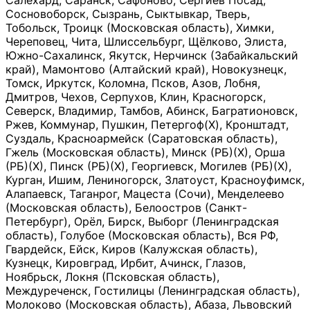
Салехард, Саранск, Сафоново, Сергиев Посад,
Сосновоборск, Сызрань, Сыктывкар, Тверь,
Тобольск, Троицк (Московская область), Химки,
Череповец, Чита, Шлиссельбург, Щёлково, Элиста,
Южно-Сахалинск, Якутск, Нерчинск (Забайкальский
край), Мамонтово (Алтайский край), Новокузнецк,
Томск, Иркутск, Коломна, Псков, Азов, Лобня,
Дмитров, Чехов, Серпухов, Клин, Красногорск,
Северск, Владимир, Тамбов, Абинск, Багратионовск,
Ржев, Коммунар, Пушкин, Петергоф(Х), Кронштадт,
Суздаль, Красноармейск (Саратовская область),
Гжель (Московская область), Минск (РБ)(Х), Орша
(РБ)(Х), Пинск (РБ)(Х), Георгиевск, Могилев (РБ)(Х),
Курган, Ишим, Лениногорск, Златоуст, Красноуфимск,
Алапаевск, Таганрог, Мацеста (Сочи), Менделеево
(Московская область), Белоостров (Санкт-
Петербург), Орёл, Бирск, Выборг (Ленинградская
область), Голубое (Московская область), Вся РФ,
Гвардейск, Ейск, Киров (Калужская область),
Кузнецк, Кировград, Ирбит, Ачинск, Глазов,
Ноябрьск, Локня (Псковская область),
Междуреченск, Гостилицы (Ленинградская область),
Молоково (Московская область), Абаза, Львовский