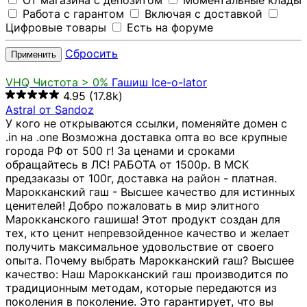
От магазина с депозитом
Моментальные клады
Работа с гарантом
Включая с доставкой
Цифровые товары
Есть на форуме
Сбросить
Применить
VHQ
Чистота > 0%
Гашиш Ice-o-lator
4.95
(17.8k)
Astral от Sandoz
У кого не открываются ссылки, поменяйте домен с
.in на .one Возможна доставка опта во все крупные
города РФ от 500 г! За ценами и сроками
обращайтесь в ЛС! РАБОТА от 1500р. В МСК
предзаказы от 100г, доставка на район - платная.
Марокканский гаш - Высшее качество для истинных
ценителей! Добро пожаловать в мир элитного
Марокканского гашиша! Этот продукт создан для
тех, кто ценит непревзойденное качество и желает
получить максимальное удовольствие от своего
опыта. Почему выбрать Марокканский гаш? Высшее
качество: Наш Марокканский гаш производится по
традиционным методам, которые передаются из
поколения в поколение. Это гарантирует, что вы