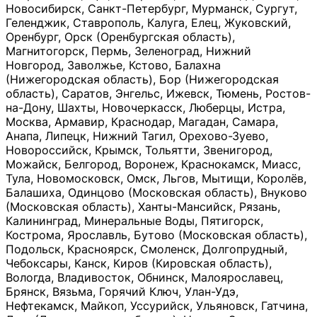
Новосибирск, Санкт-Петербург, Мурманск, Сургут,
Геленджик, Ставрополь, Калуга, Елец, Жуковский,
Оренбург, Орск (Оренбургская область),
Магнитогорск, Пермь, Зеленоград, Нижний
Новгород, Заволжье, Кстово, Балахна
(Нижегородская область), Бор (Нижегородская
область), Саратов, Энгельс, Ижевск, Тюмень, Ростов-
на-Дону, Шахты, Новочеркасск, Люберцы, Истра,
Москва, Армавир, Краснодар, Магадан, Самара,
Анапа, Липецк, Нижний Тагил, Орехово-Зуево,
Новороссийск, Крымск, Тольятти, Звенигород,
Можайск, Белгород, Воронеж, Краснокамск, Миасс,
Тула, Новомосковск, Омск, Льгов, Мытищи, Королёв,
Балашиха, Одинцово (Московская область), Внуково
(Московская область), Ханты-Мансийск, Рязань,
Калининград, Минеральные Воды, Пятигорск,
Кострома, Ярославль, Бутово (Московская область),
Подольск, Красноярск, Смоленск, Долгопрудный,
Чебоксары, Канск, Киров (Кировская область),
Вологда, Владивосток, Обнинск, Малоярославец,
Брянск, Вязьма, Горячий Ключ, Улан-Удэ,
Нефтекамск, Майкоп, Уссурийск, Ульяновск, Гатчина,