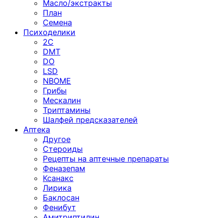
Масло/экстракты
План
Семена
Психоделики
2C
DMT
DO
LSD
NBOME
Грибы
Мескалин
Триптамины
Шалфей предсказателей
Аптека
Другое
Стероиды
Рецепты на аптечные препараты
Феназепам
Ксанакс
Лирика
Баклосан
Фенибут
Амитриптилин