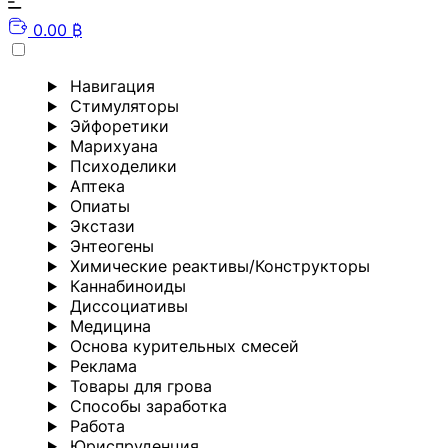
0.00 ₿
Навигация
Стимуляторы
Эйфоретики
Марихуана
Психоделики
Аптека
Опиаты
Экстази
Энтеогены
Химические реактивы/Конструкторы
Каннабиноиды
Диссоциативы
Медицина
Основа курительных смесей
Реклама
Товары для грова
Способы заработка
Работа
Юриспруденция