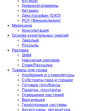
Бутират
Диарилэтиламины
Кетамин
Декстрорфан (DXO)
PCP (Фенциклидин)
Медицина
Консультация
Основа курительных смесей
Твердый
Россыпь
Реклама
SMM
Наружная реклама
Спам/Рассылка
Товары для грова
Удобрения и стимуляторы
Субстраты,тара и горшки
Готовые гроубоксы
Палатки, гроутенты
Освещение растений
Вентиляция
Гидропонные системы
Аксессуары, литература