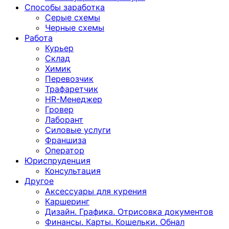
Способы заработка
Серые схемы
Черные схемы
Работа
Курьер
Склад
Химик
Перевозчик
Трафаретчик
HR-Менеджер
Гровер
Лаборант
Силовые услуги
Франшиза
Оператор
Юриспруденция
Консультация
Другoе
Аксессуары для курения
Каршеринг
Дизайн. Графика. Отрисовка документов
Финансы. Карты. Кошельки. Обнал