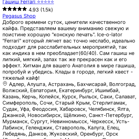
Гашиш Ferrari ⭐⭐⭐⭐⭐
4.93
(1.5k)
Pegasus Shop
Доброго времени суток, ценители качественного
кайфа. Представляем вашему вниманию свежую и
поистине хорошую "конскую печать". Ice-o-lator
"Ferrari" который лягнет вас точно неслабо, идеально
подходит для расслабительных мероприятий, так
как индика в нем преобладает(60/40). Сам гашиш не
липкий, мягкий, запах так же прекрасен как и его
эффект. Хитман для вашего Анатолия в мире гашиша,
попробуй и убедись. Клады в городе, легкий квест -
тяжелый кайф!
Адлер, Алушта, Астрахань, Бахчисарай, Волгоград, Волжский, Евпатория, Екатеринбург, Ишимбай, Казань, Керчь, Копейск, Курск, Рыльск, Саки, Салават, Симферополь, Сочи, Старый Крым, Стерлитамак, Судак, Уфа, Феодосия, Хабаровск, Челябинск, Ялта, Джанкой, Новосибирск, Щёлкино, Санкт-Петербург, Мурманск, Сургут, Невинномысск, Черкесск, Усть-Лабинск, Геленджик, Ставрополь, Калуга, Елец, Лебедянь, Данков, Жуковский, Оренбург, Орск (Оренбургская область), Магнитогорск, Пермь, Зеленоград, Солнечногорск, Нижний Новгород, Лысково, Заволжье, Кстово, Балахна (Нижегородская область), Богородск, Бор (Нижегородская область), Саратов, Энгельс, Ижевск, Тюмень, Ростов-на-Дону, Шахты, Новочеркасск, Батайск, Аксай, Люберцы, Истра, Москва, Армавир, Краснодар, Магадан, Самара, Анапа, Славянск-на-Кубани, Чаплыгин, Липецк, Нижний Тагил, Орехово-Зуево, Усть-Джегута, Лянтор, Нефтеюганск, Пыть-Ях, Урень, Ветлуга, Шахунья, Новороссийск, Крымск, Тимашёвск, Тольятти, Воткинск, Звенигород, Руза, Можайск, Белгород, Воронеж, Соликамск, Нытва, Лысьва (Пермский край), Чусовой, Кунгур, Краснокамск, Миасс, Губаха, Тула, Новомосковск, Донской, Омск, Льгов, Мытищи, Королёв, Ивантеевка, Балашиха, Семилуки, Кудымкар, Старый Оскол, Оса (Пермский край), Одинцово (Московская область), Ханты-Мансийск, Лабинск, Темрюк, Курганинск, Белореченск (Краснодарский край), Алупкa, Губкин, Рязань, Калининград, Усть-Илимск, Фрязино, Минеральные Воды, Пятигорск, Кострома, Ярославль, Коркино, Верхняя Пышма, Подольск, Красноярск, Смоленск, Долгопрудный, Чебоксары, Калачинск, Канск, Киров (Кировская область), Вологда, Рославль, Владивосток, Обнинск, Балабаново (Калужская область), Малоярославец, Брянск, Видное, Ярцево, Вязьма, Гагарин, Приволжск, Фурманов, Чайковский, Кинешма, Горячий Ключ, Улан-Удэ, Туймазы, Дюртюли, Альметьевск, Нефтекамск, Хадыженск, Апшеронск, Майкоп, Уссурийск, Ульяновск, Гатчина, Луга (Ленинградская область), Надым, Ногинск, Электросталь, Железнодорожный (Московская область), Бутурлиновка, Кириллов, Краснознаменск (Калиниградская область), Мышкин, Томмот, Холм, Абакан, Абдулино, Агидель, Агрыз, Адыгейск, Азнакаево, Алатырь, Алдан, Алейск, Александров, Александровск, Алексеевка (Белгородская обл.), Алексин, Амурск, Анадырь, Ангарск, Андреаполь, Анжеро-Судженск, Анива, Апатиты, Арамиль, Ардон, Арзамас, Аркадак, Арсеньев, Артём, Артёмовский, Архангельск, Асбест, Асино, Аткарск, Ахтубинск, Аша, Бабаево (Вологодская область), Бавлы (Республика Татарстан), Байкальск, Бакал, Баксан, Балаклава, Балаково (Саратовская область), Балашов (Саратовская область), Балтийск, Барабинск, Барнаул, Барыш (Ульяновская область), Бежецк, Белая Калитва (Ростовская область), Белебей, Белогорск (Крым), Белозерск, Белокуриха, Беломорск, Белоозёрский (Московская область), Белорецк (Республика Башкортостан), Кызыл, Белоярский (Ханты-Мансийский АО), Бердск, Березники (Пермский край), Берёзовский (Кемеровская область), Берёзовский (Свердловская область), Беслан, Бийск, Бикин, Билибино, Биробиджан, Благовещенск (Амурская область), Благовещенск (Башкортостан), Бобров, Богородицк, Боготол, Богучар, Бокситогорск (Ленинградская область), Бологое (Тверская область), Болхов, Большой Камень (Приморский край), Борисоглебск (Воронежская область), Боровичи (Новгородская область), Боровск, Бородино, Братск, Бронницы (Московская область), Бугульма (Республика Татарстан), Бугуруслан (Оренбургская область), Буинск, Буй, Буйнакск, Валдай, Валуйки, Велиж, Великие Луки, Великий Новгород, Великий Устюг, Вельск, Венёв, Верещагино, Верхнеуральск, Верхний Уфалей, Верхняя Салда, Верхняя Тура, Весьегонск, Вилючинск, Вихоревка, Вичуга, Владикавказ, Волгодонск, Волгореченск, Володарск, Волосово, Волчанск, Вольск, Воркута, Ворсма, Всеволожск (Ленинградская область), Вуктыл, Выкса, Высоковск, Высоцк, Вытегра, Вышний Волочёк, Вяземский, Вязники, Вятские Поляны, Нея, Шилка, Гаврилов Посад, Гаврилов-Ям, Гай, Галич, Гдов, Голицыно, Горно-Алтайск, Горнозаводск, Горняк, Городец, Гороховец, Гремячинск, Грозный, Грязи, Грязовец, Губкинский, Гуково, Гулькевичи, Гурьевск (Калининградская область), Гурьевск (Кемеровская область), Гусев, Гусь-Хрустальный, Давлеканово, Далматово, Дальнегорск, Дегтярск, Дедовск, Демидов, Дербент, Десногорск, Дзержинск, Дзержинский (Московская область), Дивногорск, Димитровград, Дмитровск, Дно, Добрянка, Долинск, Домодедово, Донецк (ДНР), Дорогобуж, Дрезна, Дубна, Дудинка, Духовщина, Дятьково, Егорьевск, Елабуга, Елизово, Ельня (Будет изменено название), Емва, Енисейск, Ермолино, Ершов, Ессентуки, Ефремов, Железноводск, Железногорск (Красноярский край), Железногорск (Курская область), Железногорск-Илимский, Жигулёвск, Жиздра, Жирновск, Жуков, Жуковка, Заводоуковск, Заволжск, Задонск, Заинск, Заозёрный, Заозёрск, Западная Двина, Заполярный, Зарайск, Заречный (Пензенская область), Заречный (Свердловская область), Заринск, Звенигово, Зверево, Зеленогорск ( Ленинградская обл. ), Зеленоградск, Зеленодольск, Зеленокумск, Зерноград, Зима, Змеиногорск, Зубцов, Ивангород, Иваново, Ивдель, Избербаш, Изобильный, Иланский, Инза, Инкерман, Инта, Ипатово, Искитим, Йошкар-Ола, Кадников, Калач, Калач-на-Дону, Калининск, Калтан, Калязин, Камбарка, Каменка (Пензенская область), Каменногорск (Ленинградская область), Каменск-Уральский, Каменск-Шахтинский, Камень-на-Оби, Камешково, Камышин, Канаш, Кандалакша, Карабаново, Карабаш, Карачаевск, Каргат, Каргополь, Карпинск, Карталы, Касимов, Касли, Каспийск, Катав-Ивановск, Катайск, Качканар, Кашин, Кашира, Кемерово, Кемь, Кизел, Кизилюрт, Кизляр, Кимовск, Кимры, Кингисепп, Кинель, Киреевск, Киренск, Киржач, Кириши, Кирово-Чепецк, Кировск (Ленинградская область), Кировск (Мурманская область), Кирсанов, Киселёвск, Кисловодск, Климовск, Клинцы, Княгинино, Ковдор, Ковров, Когалым, Козельск, Козьмодемьянск, Кола, Кологрив, Колпашево, Колпино, Кольчугино, Комсомольск, Комсомольск-на-Амуре, Конаково, Кондопога, Кондрово, Константиновск, Кораблино, Кореновск, Корсаков, Коряжма, Костерёво, Костомукша, Котельники, Котельниково, Котельнич, Котлас, Котовск, Кохма, Красноармейск (Московская область), Краснозаводск, Краснознаменск (Московская область), Краснокаменск, Краснослободск (Волгоградская область), Краснотурьинск, Красноуральск, Красный Сулин, Кремёнки, Кропоткин, Кубинка, Кувшиново (Тверская область), Кудрово, Кулебаки, Кумертау, Курлово, Куровское, Куртамыш, Курчатов, Куса, Кушва, Кыштым, Лабытнанги, Лагань, Лаишево (Республика Татарстан), Лакинск, Лангепас, Лахденпохья, Ленинск-Кузнецкий, Ленск (Республика Саха), Лермонтов (Ставропольский край), Лесозаводск (Приморский край), Лесосибирск, Ливны (Орловская область), Ликино-Дулёво, Липки (Тульская область), Лиски (Воронежская область), Лихославль, Лодейное Поле, Ломоносов (Санкт-Петербург), Лосино-Петровский, Лукоянов, Луховицы, Лыткарино, Любань (Ленинградская область), Любим, Людиново, Магас, Майский, Макаров, Малая Вишера, Малгобек, Мамадыш, Мамоново, Мантурово, Маркс, Махачкала, Мглин, Мегион, Медвежьегорск, Медногорск, Медынь, Меленки, Мелеуз, Менделеевск, Мещовск, Микунь, Миллерово, Минусинск, Миньяр, Мирный (Архангельская область), Мирный (Якутия), Михайловка (Город), Михайловск (Свердловская область), Михайловск (Ставропольский край), Могоча, Можга, Моздок, Мончегорск, Морозовск, Моршанск, Мосальск, Муравленко, Мурино, Муром, Мценск, Мыски, Набережные Челны, Навашино (Нижегородская область), Назарово (Красноярский край), Назрань, Нальчик, Наро-Фоминск, Нарткала, Нарьян-Мар, Находка, Невель (Псковская область), Невельск, Невьянск, Нелидово (Тверская область), Неман, Нерехта (Костромская область), Нерюнгри, Нестеров, Нефтегорск (Самарская область), Нефтекумск, Нижневартовск, Нижнекамск (Республика Татарстан), Нижнеудинск, Нижние Серги, Нижний Ломов, Нижняя Тура, Николаевск-на-Амуре, Никольск (Вологодская область), Никольск (Пензенская область), Новая Ладога, Новая Ляля, Новоалександровск, Новоалтайск, Нововоронеж, Новодвинск, Новозыбков, Новокубанск, Новокуйбышевск, Новомичуринск, Новопавловск, Новоржев, Новосокольники, Новотроицк, Новоульяновск, Новоуральск, Новохопёрск, Новочебоксарск, Новошахтинск, Новый Оскол, Новый Уренгой, Норильск, Нурлат, Нягань, Нязепетровск, Няндома, Облучье, Обоянь, Озёрск (Калининградская область), Озёрск (Челябинская область), Озёры, Октябрьск (Самарская область), Октябрьский (Башкортостан), Окуловка (Новгородская область), Оленегорск, Олонец, Онега, Опочка, Осинники, Осташков, Остров, Острогожск, Отрадный, Оха, Павлово, Павловск (Воронежская область), Павловск (Санкт-Петербург), Павловский Посад, Партизанск, Певек, Пенза, Первоуральск, Перевоз, Пересвет, Переславль-Залесский, Пестово (Новгородская область), Петрозаводск, Петропавловск-Камчатский, Печоры, Пикалёво, Пионерский, Питкяранта, Плавск, Плёс, Подпорожье, Покачи, Покров, Покровск, Полесск, Полысаево, Полярные Зори, Полярный, Поронайск, Порхов, Похвистнево, Почеп, Починок, Пошехонье, Правдинск, Приморск (Калининградская область), Приморско-Ахтарск, Приозерск, Прокопьевск, Протвино, Прохладный, Пугачёв, Пудож, Пустошка, Пушкино, Пущино, Пыталово, Радужный (Владимирская область), Радужный (Ханты-Мансийский АО), Райчихинск, Раменское, Рассказово, Ревда, Реж, Реутов, Родники, Россошь, Ростов (Ярославская обл.), Рошаль, Ртищево, Рубцовск, Рузаевка, Рыбинск, Рыбное, Ряжск, Салехард, Сальск, Саранск, Сарапул, Саров, Сасово, Сатка, Сафоново, Саяногорск, Саянск, Светлогорск, Светлоград, Светлый, Светогорск (Ленинградская область), Свободный, Себеж, Северобайкальск, Северодвинск, Североуральск, Сегежа, Семикаракорск, Сенгилей, Серафимович, Сергач, Сергиев Посад, Сердобск, Сертолово (Ленинградская область), Сестрорецк (Ленинградская область), Сибай, Скопин, Славгород, Сланцы, Слободской, Слюдянка, Собинка, Советск (Кировская область), Советск (Калининградская область), Советск (Тульская область), Советская Гавань, Советский (Ханты-Мансийский АО), Сокол (Вологодская область), Солигалич, Соль-Илецк, Сольцы, Сортавала, Сосенский, Сосновоборск, Сосновый Бор (Ленинградская область), Сосногорск, Спас-Клепики, Спасск-Рязанский, С