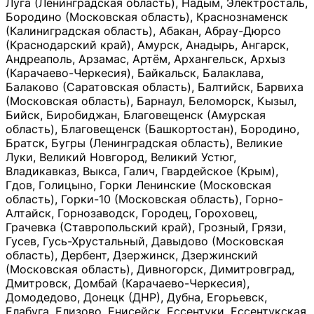
Луга (Ленинградская область), Надым, Электросталь,
Бородино (Московская область), Краснознаменск
(Калиниградская область), Абакан, Абрау-Дюрсо
(Краснодарский край), Амурск, Анадырь, Ангарск,
Андреаполь, Арзамас, Артём, Архангельск, Архыз
(Карачаево-Черкесия), Байкальск, Балаклава,
Балаково (Саратовская область), Балтийск, Барвиха
(Московская область), Барнаул, Беломорск, Кызыл,
Бийск, Биробиджан, Благовещенск (Амурская
область), Благовещенск (Башкортостан), Бородино,
Братск, Бугры (Ленинградская область), Великие
Луки, Великий Новгород, Великий Устюг,
Владикавказ, Выкса, Галич, Гвардейское (Крым),
Гдов, Голицыно, Горки Ленинские (Московская
область), Горки-10 (Московская область), Горно-
Алтайск, Горнозаводск, Городец, Гороховец,
Грачевка (Ставропольский край), Грозный, Грязи,
Гусев, Гусь-Хрустальный, Давыдово (Московская
область), Дербент, Дзержинск, Дзержинский
(Московская область), Дивногорск, Димитровград,
Дмитровск, Домбай (Карачаево-Черкесия),
Домодедово, Донецк (ДНР), Дубна, Егорьевск,
Елабуга, Елизово, Енисейск, Ессентуки, Ессентукская