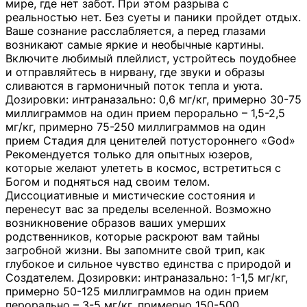
мире, где нет забот. При этом разрыва с
реальностью нет. Без суеты и паники пройдет отдых.
Ваше сознание расслабляется, а перед глазами
возникают самые яркие и необычные картины.
Включите любимый плейлист, устройтесь поудобнее
и отправляйтесь в нирвану, где звуки и образы
сливаются в гармоничный поток тепла и уюта.
Дозировки: интраназально: 0,6 мг/кг, примерно 30-75
миллиграммов на один прием перорально – 1,5-2,5
мг/кг, примерно 75-250 миллиграммов на один
прием Стадия для ценителей потустороннего «God»
Рекомендуется только для опытных юзеров,
которые желают улететь в космос, встретиться с
Богом и подняться над своим телом.
Диссоциативные и мистические состояния и
перенесут вас за пределы вселенной. Возможно
возникновение образов ваших умерших
родственников, которые раскроют вам тайны
загробной жизни. Вы запомните свой трип, как
глубокое и сильное чувство единства с природой и
Создателем. Дозировки: интраназально: 1-1,5 мг/кг,
примерно 50-125 миллиграммов на один прием
перорально – 3-5 мг/кг, примерно 150-500