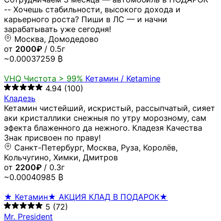
-- Хочешь стабильности, высокого дохода и
карьерного роста? Пиши в ЛС — и начни
зарабатывать уже сегодня!
Москва, Домодедово
от
2000₽
/ 0.5г
~0.00037259 ₿
VHQ
Чистота > 99%
Кетамин / Ketamine
4.94
(100)
Кладезь
Кетамин чистейший, искристый, рассыпчатый, сияет
аки кристаллики снежныя по утру морозному, сам
эфекта блаженного да нежного. Кладезя Качества
Знак присвоен по праву!
Санкт-Петербург, Москва, Руза, Королёв,
Кольчугино, Химки, Дмитров
от
2200₽
/ 0.3г
~0.00040985 ₿
★ Кетамин★ АКЦИЯ КЛАД В ПОДАРОК★
5
(72)
Mr. President