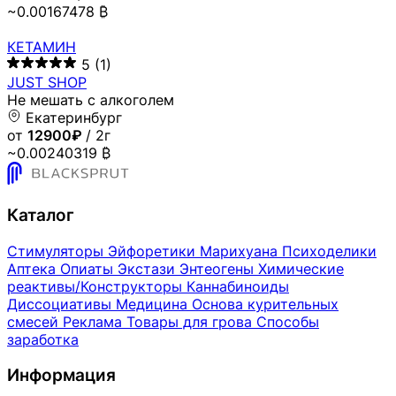
~0.00167478 ₿
КЕТАМИН
5
(1)
JUST SHOP
Не мешать с алкоголем
Екатеринбург
от
12900₽
/ 2г
~0.00240319 ₿
Каталог
Стимуляторы
Эйфоретики
Марихуана
Психоделики
Аптека
Опиаты
Экстази
Энтеогены
Химические
реактивы/Конструкторы
Каннабиноиды
Диссоциативы
Медицина
Основа курительных
смесей
Реклама
Товары для грова
Способы
заработка
Информация