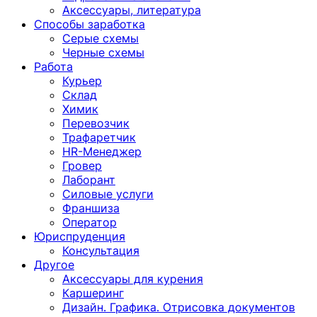
Аксессуары, литература
Способы заработка
Серые схемы
Черные схемы
Работа
Курьер
Склад
Химик
Перевозчик
Трафаретчик
HR-Менеджер
Гровер
Лаборант
Силовые услуги
Франшиза
Оператор
Юриспруденция
Консультация
Другoе
Аксессуары для курения
Каршеринг
Дизайн. Графика. Отрисовка документов