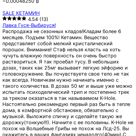
~0.00048250 ₿
SALE КЕТАМИН
4.54
(13)
Лавка Гуся-Выбируся!
Распродажа не сезонных кладов!Кладам более 6
месяцев. Подъем 100%! Кетамин. Вещество
представляет собой мелкий кристалический
порошок. Внимание! Стаф нельзя класть на хоть
чучуть влажную поверхность он очень быстро
раствориться. Я так проебал тусу. В небольших
дозах, таких как 25мг вызывает легкую эйфорию и
головокружение. Вы почувствуете свое тело не так
как всегда. Новичкам нужно начинать именно с
такого количества. В дозах 50 мг и выше уже можно
испытать психоделический трип и постепенно трек
за треком оказаться в так называемом К-Hole.
Настоятельно рекомендую первый раз быть в тепле
дома, в комфортной обстановке, обязательно с
музыкой. Выложите спичку и сделайте такую же
дорожку(тонкую!!!). Начните с ее половины. K-Hole не
похож на Волшебные Грибы не похож на Лсд-25. Вы
окажитесь в ваших фантазиях ненадолго(40мин).С