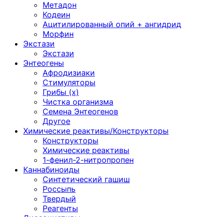
Метадон
Кодеин
Ацитилированный опий + ангидрид
Морфин
Экстази
Экстази
Энтеогены
Афродизиаки
Стимуляторы
Грибы (х)
Чистка организма
Семена Энтеогенов
Другое
Химические реактивы/Конструкторы
Конструкторы
Химические реактивы
1-фенил-2-нитропропен
Каннабиноиды
Синтетический гашиш
Россыпь
Твердый
Реагенты