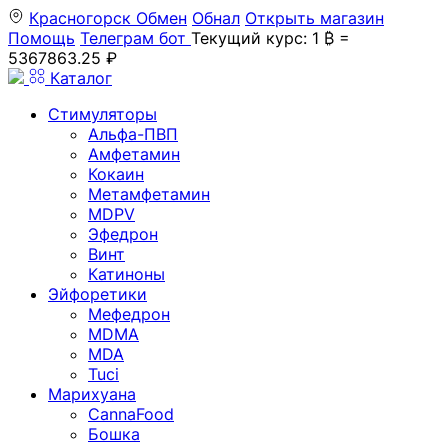
Красногорск
Обмен
Обнал
Открыть магазин
Помощь
Телеграм бот
Текущий курс: 1 ₿ =
5367863.25 ₽
Каталог
Стимуляторы
Альфа-ПВП
Амфетамин
Кокаин
Метамфетамин
MDPV
Эфедрон
Винт
Катиноны
Эйфоретики
Мефедрон
MDMA
MDA
Tuci
Марихуана
CannaFood
Бошка