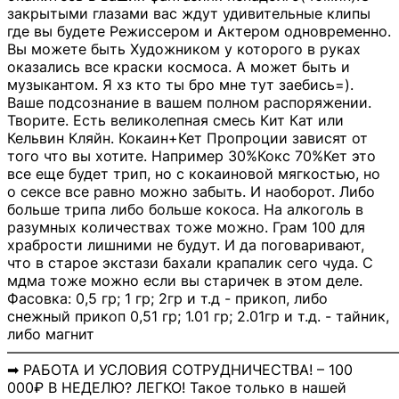
закрытыми глазами вас ждут удивительные клипы
где вы будете Режиссером и Актером одновременно.
Вы можете быть Художником у которого в руках
оказались все краски космоса. А может быть и
музыкантом. Я хз кто ты бро мне тут заебись=).
Ваше подсознание в вашем полном распоряжении.
Творите. Есть великолепная смесь Кит Кат или
Кельвин Кляйн. Кокаин+Кет Пропроции зависят от
того что вы хотите. Например 30%Кокс 70%Кет это
все еще будет трип, но с кокаиновой мягкостью, но
о сексе все равно можно забыть. И наоборот. Либо
больше трипа либо больше кокоса. На алкоголь в
разумных количествах тоже можно. Грам 100 для
храбрости лишними не будут. И да поговаривают,
что в старое экстази бахали крапалик сего чуда. С
мдма тоже можно если вы старичек в этом деле.
Фасовка: 0,5 гр; 1 гр; 2гр и т.д - прикоп, либо
снежный прикоп 0,51 гр; 1.01 гр; 2.01гр и т.д. - тайник,
либо магнит
―――――――――――――――――――――――――――
➡ РАБОТА И УСЛОВИЯ СОТРУДНИЧЕСТВА! – 100
000₽ В НЕДЕЛЮ? ЛЕГКО! Такое только в нашей