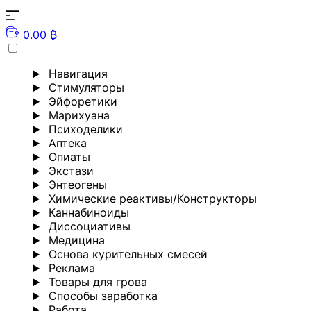
0.00 ₿
Навигация
Стимуляторы
Эйфоретики
Марихуана
Психоделики
Аптека
Опиаты
Экстази
Энтеогены
Химические реактивы/Конструкторы
Каннабиноиды
Диссоциативы
Медицина
Основа курительных смесей
Реклама
Товары для грова
Способы заработка
Работа