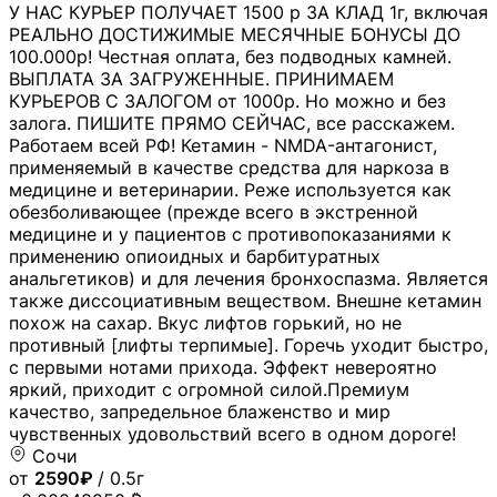
У НАС КУРЬЕР ПОЛУЧАЕТ 1500 р ЗА КЛАД 1г, включая
РЕАЛЬНО ДОСТИЖИМЫЕ МЕСЯЧНЫЕ БОНУСЫ ДО
100.000р! Честная оплата, без подводных камней.
ВЫПЛАТА ЗА ЗАГРУЖЕННЫЕ. ПРИНИМАЕМ
КУРЬЕРОВ С ЗАЛОГОМ от 1000р. Но можно и без
залога. ПИШИТЕ ПРЯМО СЕЙЧАС, все расскажем.
Работаем всей РФ! Кетамин - NMDA-антагонист,
применяемый в качестве средства для наркоза в
медицине и ветеринарии. Реже используется как
обезболивающее (прежде всего в экстренной
медицине и у пациентов с противопоказаниями к
применению опиоидных и барбитуратных
анальгетиков) и для лечения бронхоспазма. Является
также диссоциативным веществом. Внешне кетамин
похож на сахар. Вкус лифтов горький, но не
противный [лифты терпимые]. Горечь уходит быстро,
с первыми нотами прихода. Эффект невероятно
яркий, приходит с огромной силой.Премиум
качество, запредельное блаженство и мир
чувственных удовольствий всего в одном дороге!
Сочи
от
2590₽
/ 0.5г