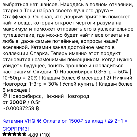
выбраться нет шансов. Находясь в полном отчаянии,
старина Тони набрал своего лучшего друга –
Стаффмена. Он знал, что добрый приятель поможет
найти вещь, которая откроет чертоги разума на
максимум и поможет отправить его в увлекательное
путешествие, где можно будет найти все ответы на
любые, даже самые потаённые, вопросы нашей
вселенной. Кетамин занял достойное место в
коллекции Старка. Теперь именно этот продукт
становится незаменимым помощником, когда нужно
увидеть будущее, понять прошлое и насладиться
настоящим! Скидки: 1) Новосибирск 0.3-5гр = 50% |
10-50гр = 20% ! Кладам более 6 месяцев ! 2) Нижний
Новгород: 1-3гр = 30% ! Успей купить ! Кладам более
6 месяцев !
Новосибирск, Нижний Новгород
от
2000₽
/ 0.5г
~0.00037259 ₿
Кетамин VHQ 🛠 Оплата от 1500₽ за клад / 🎁 2+1 =
СЮРПРИЗ!
4.89
(110)