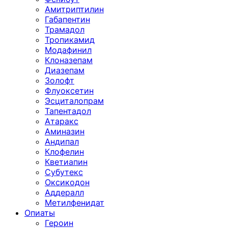
Амитриптилин
Габапентин
Трамадол
Тропикамид
Модафинил
Клоназепам
Диазепам
Золофт
Флуоксетин
Эсциталопрам
Тапентадол
Атаракс
Аминазин
Андипал
Клофелин
Кветиапин
Субутекс
Оксикодон
Аддералл
Метилфенидат
Опиаты
Героин