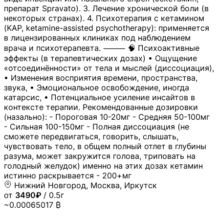
препарат Spravato). 3. Лечение хронической боли (в
некоторых странах). 4. Психотерапия с кетамином
(KAP, ketamine-assisted psychotherapy): применяется
в лицензированных клиниках под наблюдением
врача и психотерапевта. ⸻ 🧠 Психоактивные
эффекты (в терапевтических дозах) • Ощущение
«отсоединённости» от тела и мыслей (диссоциация),
• Изменения восприятия времени, пространства,
звука, • Эмоциональное освобождение, иногда
катарсис, • Потенциальное усиление инсайтов в
контексте терапии. Рекомендованные дозировки
(назально): - Пороговая 10-20мг - Средняя 50-100мг
- Сильная 100-150мг - Полная диссоциация (не
сможете передвигаться, говорить, слышать,
чувствовать тело, в общем полный отлет в глубины
разума, может закружится голова, триповать на
голодный желудок) именно на этих дозах кетамин
истинно раскрывается - 200+мг
Нижний Новгород, Москва, Иркутск
от
3490₽
/ 0.5г
~0.00065017 ₿