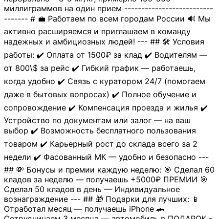
миллиграммов на один прием --------------------------
------- # 💼 Работаем по всем городам России 🔊 Мы
активно расширяемся и приглашаем в команду
надежных и амбициозных людей! --- ## 🛠 Условия
работы: ✔️ Оплата от 1500₽ за клад ✔️ Водителям —
от 800\$ за рейс ✔️ Гибкий график — работаешь,
когда удобно ✔️ Связь с куратором 24/7 (помогаем
даже в бытовых вопросах) ✔️ Полное обучение и
сопровождение ✔️ Компенсация проезда и жилья ✔️
Устройство по документам или залог — на ваш
выбор ✔️ Возможность бесплатного пользования
товаром ✔️ Карьерный рост до склада всего за 2
недели ✔️ Фасованный МК — удобно и безопасно ---
## 💸 Бонусы и премии каждую неделю: 🎯 Сделал 60
кладов за неделю — получаешь +5000₽ ПРЕМИИ 🎯
Сделал 50 кладов в день — Индивидуальное
вознаграждение --- ## 🎁 Подарки для лучших: 📱
Отработал месяц — получаешь iPhone 🚗
Сотрудничаем 3 месяца — автомобиль в ПОДАРОК -