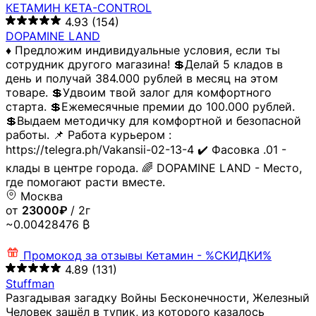
КЕТАМИН KETA-CONTROL
4.93
(154)
DOPAMINE LAND
♦️ Предложим индивидуальные условия, если ты
сотрудник другого магазина! 💲Делай 5 кладов в
день и получай 384.000 рублей в месяц на этом
товаре. 💲Удвоим твой залог для комфортного
старта. 💲Ежемесячные премии до 100.000 рублей.
💲Выдаем методичку для комфортной и безопасной
работы. 📌 Работа курьером :
https://telegra.ph/Vakansii-02-13-4 ✔️ Фасовка .01 -
клады в центре города. 🌈 DOPAMINE LAND - Место,
где помогают расти вместе.
Москва
от
23000₽
/ 2г
~0.00428476 ₿
Промокод за отзывы
Кетамин - %СКИДКИ%
4.89
(131)
Stuffman
Разгадывая загадку Войны Бесконечности, Железный
Человек зашёл в тупик, из которого казалось