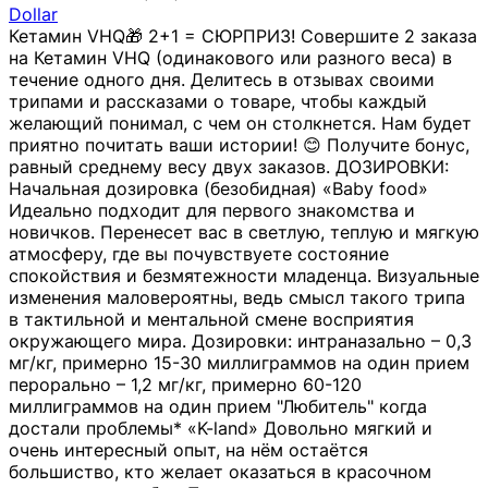
Dollar
Кетамин VHQ🎁 2+1 = СЮРПРИЗ! Совершите 2 заказа
на Кетамин VHQ (одинакового или разного веса) в
течение одного дня. Делитесь в отзывах своими
трипами и рассказами о товаре, чтобы каждый
желающий понимал, с чем он столкнется. Нам будет
приятно почитать ваши истории! 😊 Получите бонус,
равный среднему весу двух заказов. ДОЗИРОВКИ:
Начальная дозировка (безобидная) «Baby food»
Идеально подходит для первого знакомства и
новичков. Перенесет вас в светлую, теплую и мягкую
атмосферу, где вы почувствуете состояние
спокойствия и безмятежности младенца. Визуальные
изменения маловероятны, ведь смысл такого трипа
в тактильной и ментальной смене восприятия
окружающего мира. Дозировки: интраназально – 0,3
мг/кг, примерно 15-30 миллиграммов на один прием
перорально – 1,2 мг/кг, примерно 60-120
миллиграммов на один прием "Любитель" когда
достали проблемы* «K-land» Довольно мягкий и
очень интересный опыт, на нём остаётся
большиство, кто желает оказаться в красочном