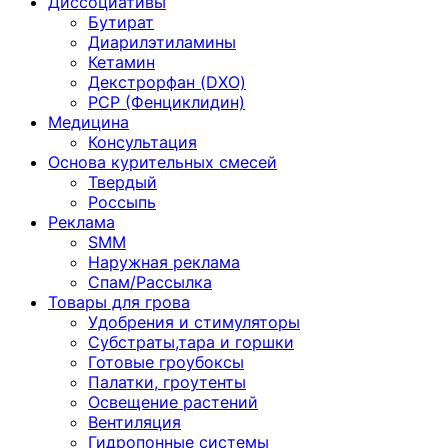
Диссоциативы
Бутират
Диарилэтиламины
Кетамин
Декстрорфан (DXO)
PCP (Фенциклидин)
Медицина
Консультация
Основа курительных смесей
Твердый
Россыпь
Реклама
SMM
Наружная реклама
Спам/Рассылка
Товары для грова
Удобрения и стимуляторы
Субстраты,тара и горшки
Готовые гроубоксы
Палатки, гроутенты
Освещение растений
Вентиляция
Гидропонные системы