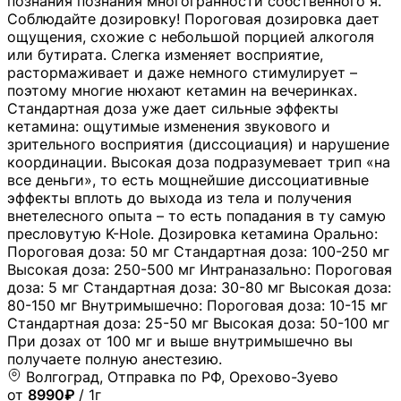
познания познания многогранности собственного я.
Соблюдайте дозировку! Пороговая дозировка дает
ощущения, схожие с небольшой порцией алкоголя
или бутирата. Слегка изменяет восприятие,
растормаживает и даже немного стимулирует –
поэтому многие нюхают кетамин на вечеринках.
Стандартная доза уже дает сильные эффекты
кетамина: ощутимые изменения звукового и
зрительного восприятия (диссоциация) и нарушение
координации. Высокая доза подразумевает трип «на
все деньги», то есть мощнейшие диссоциативные
эффекты вплоть до выхода из тела и получения
внетелесного опыта – то есть попадания в ту самую
пресловутую K-Hole. Дозировка кетамина Орально:
Пороговая доза: 50 мг Стандартная доза: 100-250 мг
Высокая доза: 250-500 мг Интраназально: Пороговая
доза: 5 мг Стандартная доза: 30-80 мг Высокая доза:
80-150 мг Внутримышечно: Пороговая доза: 10-15 мг
Стандартная доза: 25-50 мг Высокая доза: 50-100 мг
При дозах от 100 мг и выше внутримышечно вы
получаете полную анестезию.
Волгоград, Отправка по РФ, Орехово-Зуево
от
8990₽
/ 1г