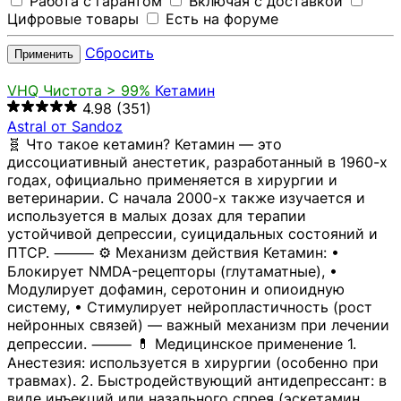
Работа с гарантом
Включая с доставкой
Цифровые товары
Есть на форуме
Сбросить
Применить
VHQ
Чистота > 99%
Кетамин
4.98
(351)
Astral от Sandoz
🧬 Что такое кетамин? Кетамин — это
диссоциативный анестетик, разработанный в 1960-х
годах, официально применяется в хирургии и
ветеринарии. С начала 2000-х также изучается и
используется в малых дозах для терапии
устойчивой депрессии, суицидальных состояний и
ПТСР. ⸻ ⚙️ Механизм действия Кетамин: •
Блокирует NMDA-рецепторы (глутаматные), •
Модулирует дофамин, серотонин и опиоидную
систему, • Стимулирует нейропластичность (рост
нейронных связей) — важный механизм при лечении
депрессии. ⸻ 💊 Медицинское применение 1.
Анестезия: используется в хирургии (особенно при
травмах). 2. Быстродействующий антидепрессант: в
виде инъекций или назального спрея (эскетамин,