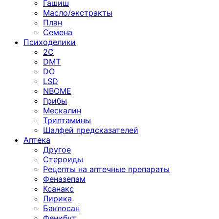
Гашиш
Масло/экстракты
План
Семена
Психоделики
2C
DMT
DO
LSD
NBOME
Грибы
Мескалин
Триптамины
Шалфей предсказателей
Аптека
Другое
Стероиды
Рецепты на аптечные препараты
Феназепам
Ксанакс
Лирика
Баклосан
Фенибут