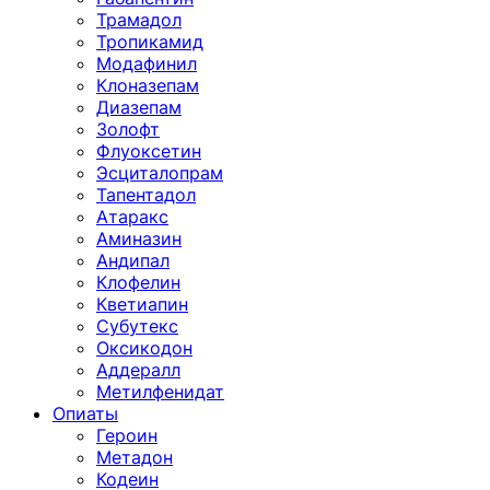
Трамадол
Тропикамид
Модафинил
Клоназепам
Диазепам
Золофт
Флуоксетин
Эсциталопрам
Тапентадол
Атаракс
Аминазин
Андипал
Клофелин
Кветиапин
Субутекс
Оксикодон
Аддералл
Метилфенидат
Опиаты
Героин
Метадон
Кодеин