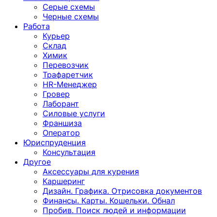
Серые схемы
Черные схемы
Работа
Курьер
Склад
Химик
Перевозчик
Трафаретчик
HR-Менеджер
Гровер
Лаборант
Силовые услуги
Франшиза
Оператор
Юриспруденция
Консультация
Другoе
Аксессуары для курения
Каршеринг
Дизайн. Графика. Отрисовка документов
Финансы. Карты. Кошельки. Обнал
Пробив. Поиск людей и информации