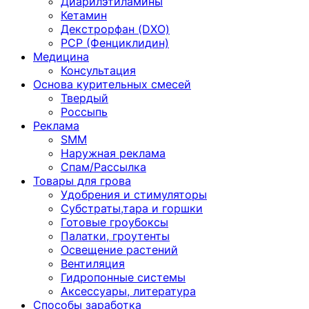
Диарилэтиламины
Кетамин
Декстрорфан (DXO)
PCP (Фенциклидин)
Медицина
Консультация
Основа курительных смесей
Твердый
Россыпь
Реклама
SMM
Наружная реклама
Спам/Рассылка
Товары для грова
Удобрения и стимуляторы
Субстраты,тара и горшки
Готовые гроубоксы
Палатки, гроутенты
Освещение растений
Вентиляция
Гидропонные системы
Аксессуары, литература
Способы заработка