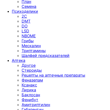
План
Семена
Психоделики
2C
DMT
DO
LSD
NBOME
Грибы
Мескалин
Триптамины
Шалфей предсказателей
Аптека
Другое
Стероиды
Рецепты на аптечные препараты
Феназепам
Ксанакс
Лирика
Баклосан
Фенибут
Амитриптилин
Габапентин