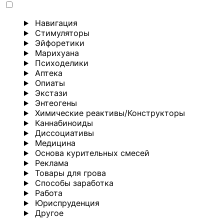
Навигация
Стимуляторы
Эйфоретики
Марихуана
Психоделики
Аптека
Опиаты
Экстази
Энтеогены
Химические реактивы/Конструкторы
Каннабиноиды
Диссоциативы
Медицина
Основа курительных смесей
Реклама
Товары для грова
Способы заработка
Работа
Юриспруденция
Другoе