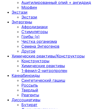
Ацитилированный опий + ангидрид
Морфин
Экстази
Экстази
Энтеогены
Афродизиаки
Стимуляторы
Грибы (х)
Чистка организма
Семена Энтеогенов
Другое
Химические реактивы/Конструкторы
Конструкторы
Химические реактивы
1-фенил-2-нитропропен
Каннабиноиды
Синтетический гашиш
Россыпь
Твердый
Реагенты
Диссоциативы
Бутират