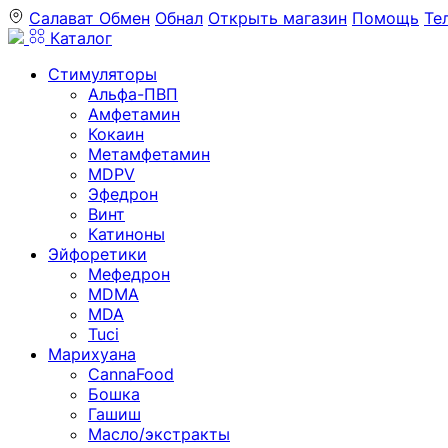
Салават
Обмен
Обнал
Открыть магазин
Помощь
Те
Каталог
Стимуляторы
Альфа-ПВП
Амфетамин
Кокаин
Метамфетамин
MDPV
Эфедрон
Винт
Катиноны
Эйфоретики
Мефедрон
MDMA
MDA
Tuci
Марихуана
CannaFood
Бошка
Гашиш
Масло/экстракты