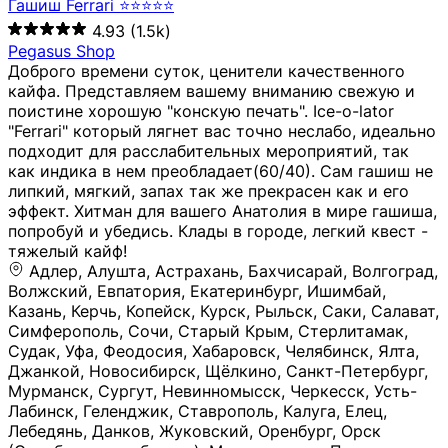
Гашиш Ferrari ⭐⭐⭐⭐⭐
4.93
(1.5k)
Pegasus Shop
Доброго времени суток, ценители качественного
кайфа. Представляем вашему вниманию свежую и
поистине хорошую "конскую печать". Ice-o-lator
"Ferrari" который лягнет вас точно неслабо, идеально
подходит для расслабительных мероприятий, так
как индика в нем преобладает(60/40). Сам гашиш не
липкий, мягкий, запах так же прекрасен как и его
эффект. Хитман для вашего Анатолия в мире гашиша,
попробуй и убедись. Клады в городе, легкий квест -
тяжелый кайф!
Адлер, Алушта, Астрахань, Бахчисарай, Волгоград, Волжский, Евпатория, Екатеринбург, Ишимбай, Казань, Керчь, Копейск, Курск, Рыльск, Саки, Салават, Симферополь, Сочи, Старый Крым, Стерлитамак, Судак, Уфа, Феодосия, Хабаровск, Челябинск, Ялта, Джанкой, Новосибирск, Щёлкино, Санкт-Петербург, Мурманск, Сургут, Невинномысск, Черкесск, Усть-Лабинск, Геленджик, Ставрополь, Калуга, Елец, Лебедянь, Данков, Жуковский, Оренбург, Орск (Оренбургская область), Магнитогорск, Пермь, Зеленоград, Солнечногорск, Нижний Новгород, Лысково, Заволжье, Кстово, Балахна (Нижегородская область), Богородск, Бор (Нижегородская область), Саратов, Энгельс, Ижевск, Тюмень, Ростов-на-Дону, Шахты, Новочеркасск, Батайск, Аксай, Люберцы, Истра, Москва, Армавир, Краснодар, Магадан, Самара, Анапа, Славянск-на-Кубани, Чаплыгин, Липецк, Нижний Тагил, Орехово-Зуево, Усть-Джегута, Лянтор, Нефтеюганск, Пыть-Ях, Урень, Ветлуга, Шахунья, Новороссийск, Крымск, Тимашёвск, Тольятти, Воткинск, Звенигород, Руза, Можайск, Белгород, Воронеж, Соликамск, Нытва, Лысьва (Пермский край), Чусовой, Кунгур, Краснокамск, Миасс, Губаха, Тула, Новомосковск, Донской, Омск, Льгов, Мытищи, Королёв, Ивантеевка, Балашиха, Семилуки, Кудымкар, Старый Оскол, Оса (Пермский край), Одинцово (Московская область), Ханты-Мансийск, Лабинск, Темрюк, Курганинск, Белореченск (Краснодарский край), Алупкa, Губкин, Рязань, Калининград, Усть-Илимск, Фрязино, Минеральные Воды, Пятигорск, Кострома, Ярославль, Коркино, Верхняя Пышма, Подольск, Красноярск, Смоленск, Долгопрудный, Чебоксары, Калачинск, Канск, Киров (Кировская область), Вологда, Рославль, Владивосток, Обнинск, Балабаново (Калужская область), Малоярославец, Брянск, Видное, Ярцево, Вязьма, Гагарин, Приволжск, Фурманов, Чайковский, Кинешма, Горячий Ключ, Улан-Удэ, Туймазы, Дюртюли, Альметьевск, Нефтекамск, Хадыженск, Апшеронск, Майкоп, Уссурийск, Ульяновск, Гатчина, Луга (Ленинградская область), Надым, Ногинск, Электросталь, Железнодорожный (Московская область), Бутурлиновка, Кириллов, Краснознаменск (Калиниградская область), Мышкин, Томмот, Холм, Абакан, Абдулино, Агидель, Агрыз, Адыгейск, Азнакаево, Алатырь, Алдан, Алейск, Александров, Александровск, Алексеевка (Белгородская обл.), Алексин, Амурск, Анадырь, Ангарск, Андреаполь, Анжеро-Судженск, Анива, Апатиты, Арамиль, Ардон, Арзамас, Аркадак, Арсеньев, Артём, Артёмовский, Архангельск, Асбест, Асино, Аткарск, Ахтубинск, Аша, Бабаево (Вологодская область), Бавлы (Республика Татарстан), Байкальск, Бакал, Баксан, Балаклава, Балаково (Саратовская область), Балашов (Саратовская область), Балтийск, Барабинск, Барнаул, Барыш (Ульяновская область), Бежецк, Белая Калитва (Ростовская область), Белебей, Белогорск (Крым), Белозерск, Белокуриха, Беломорск, Белоозёрский (Московская область), Белорецк (Республика Башкортостан), Кызыл, Белоярский (Ханты-Мансийский АО), Бердск, Березники (Пермский край), Берёзовский (Кемеровская область), Берёзовский (Свердловская область), Беслан, Бийск, Бикин, Билибино, Биробиджан, Благовещенск (Амурская область), Благовещенск (Башкортостан), Бобров, Богородицк, Боготол, Богучар, Бокситогорск (Ленинградская область), Бологое (Тверская область), Болхов, Большой Камень (Приморский край), Борисоглебск (Воронежская область), Боровичи (Новгородская область), Боровск, Бородино, Братск, Бронницы (Московская область), Бугульма (Республика Татарстан), Бугуруслан (Оренбургская область), Буинск, Буй, Буйнакск, Валдай, Валуйки, Велиж, Великие Луки, Великий Новгород, Великий Устюг, Вельск, Венёв, Верещагино, Верхнеуральск, Верхний Уфалей, Верхняя Салда, Верхняя Тура, Весьегонск, Вилючинск, Вихоревка, Вичуга, Владикавказ, Волгодонск, Волгореченск, Володарск, Волосово, Волчанск, Вольск, Воркута, Ворсма, Всеволожск (Ленинградская область), Вуктыл, Выкса, Высоковск, Высоцк, Вытегра, Вышний Волочёк, Вяземский, Вязники, Вятские Поляны, Нея, Шилка, Гаврилов Посад, Гаврилов-Ям, Гай, Галич, Гдов, Голицыно, Горно-Алтайск, Горнозаводск, Горняк, Городец, Гороховец, Гремячинск, Грозный, Грязи, Грязовец, Губкинский, Гуково, Гулькевичи, Гурьевск (Калининградская область), Гурьевск (Кемеровская область), Гусев, Гусь-Хрустальный, Давлеканово, Далматово, Дальнегорск, Дегтярск, Дедовск, Демидов, Дербент, Десногорск, Дзержинск, Дзержинский (Московская область), Дивногорск, Димитровград, Дмитровск, Дно, Добрянка, Долинск, Домодедово, Донецк (ДНР), Дорогобуж, Дрезна, Дубна, Дудинка, Духовщина, Дятьково, Егорьевск, Елабуга, Елизово, Ельня (Будет изменено название), Емва, Енисейск, Ермолино, Ершов, Ессентуки, Ефремов, Железноводск, Железногорск (Красноярский край), Железногорск (Курская область), Железногорск-Илимский, Жигулёвск, Жиздра, Жирновск, Жуков, Жуковка, Заводоуковск, Заволжск, Задонск, Заинск, Заозёрный, Заозёрск, Западная Двина, Заполярный, Зарайск, Заречный (Пензенская область), Заречный (Свердловская область), Заринск, Звенигово, Зверево, Зеленогорск ( Ленинградская обл. ), Зеленоградск, Зеленодольск, Зеленокумск, Зерноград, Зима, Змеиногорск, Зубцов, Ивангород, Иваново, Ивдель, Избербаш, Изобильный, Иланский, Инза, Инкерман, Инта, Ипатово, Искитим, Йошкар-Ола, Кадников, Калач, Калач-на-Дону, Калининск, Калтан, Калязин, Камбарка, Каменка (Пензенская область), Каменногорск (Ленинградская область), Каменск-Уральский, Каменск-Шахтинский, Камень-на-Оби, Камешково, Камышин, Канаш, Кандалакша, Карабаново, Карабаш, Карачаевск, Каргат, Каргополь, Карпинск, Карталы, Касимов, Касли, Каспийск, Катав-Ивановск, Катайск, Качканар, Кашин, Кашира, Кемерово, Кемь, Кизел, Кизилюрт, Кизляр, Кимовск, Кимры, Кингисепп, Кинель, Киреевск, Киренск, Киржач, Кириши, Кирово-Чепецк, Кировск (Ленинградская область), Кировск (Мурманская область), Кирсанов, Киселёвск, Кисловодск, Климовск, Клинцы, Княгинино, Ковдор, Ковров, Когалым, Козельск, Козьмодемьянск, Кола, Кологрив, Колпашево, Колпино, Кольчугино, Комсомольск, Комсомольск-на-Амуре, Конаково, Кондопога, Кондрово, Константиновск, Кораблино, Кореновск, Корсаков, Коряжма, Костерёво, Костомукша, Котельники, Котельниково, Котельнич, Котлас, Котовск, Кохма, Красноармейск (Московская область), Краснозаводск, Краснознаменск (Московская область), Краснокаменск, Краснослободск (Волгоградская область), Краснотурьинск, Красноуральск, Красный Сулин, Кремёнки, Кропоткин, Кубинка, Кувшиново (Тверская область), Кудрово, Кулебаки, Кумертау, Курлово, Куровское, Куртамыш, Курчатов, Куса, Кушва, Кыштым, Лабытнанги, Лагань, Лаишево (Республика Татарстан), Лакинск, Лангепас, Лахденпохья, Ленинск-Кузнецкий, Ленск (Республика Саха), Лермонтов (Ставропольский край), Лесозаводск (Приморский край), Лесосибирск, Ливны (Орловская область), Ликино-Дулёво, Липки (Тульская область), Лиски (Воронежская область), Лихославль, Лодейное Поле, Ломоносов (Санкт-Петербург), Лосино-Петровский, Лукоянов, Луховицы, Лыткарино, Любань (Ленинградская область), Любим, Людиново, Магас, Майский, Макаров, Малая Вишера, Малгобек, Мамадыш, Мамоново, Мантурово, Маркс, Махачкала, Мглин, Мегион, Медвежьегорск, Медногорск, Медынь, Меленки, Мелеуз, Менделеевск, Мещовск, Микунь, Миллерово, Минусинск, Миньяр, Мирный (Архангельская область), Мирный (Якутия), Михайловка (Город), Михайловск (Свердловская область), Михайловск (Ставропольский край), Могоча, Можга, Моздок, Мончегорск, Морозовск, Моршанск, Мосальск, Муравленко, Мурино, Муром, Мценск, Мыски, Набережные Челны, Навашино (Нижегородская область), Назарово (Красноярский край), Назрань, Нальчик, Наро-Фоминск, Нарткала, Нарьян-Мар, Находка, Невель (Псковская область), Невельск, Невьянск, Нелидово (Тверская область), Неман, Нерехта (Костромская область), Нерюнгри, Нестеров, Нефтегорск (Самарская область), Нефтекумск, Нижневартовск, Нижнекамск (Республика Татарстан), Нижнеудинск, Нижние Серги, Нижний Ломов, Нижняя Тура, Николаевск-на-Амуре, Никольск (Вологодская область), Никольск (Пензенская область), Новая Ладога, Новая Ляля, Новоалександровск, Новоалтайск, Нововоронеж, Новодвинск, Новозыбков, Новокубанск, Новокуйбышевск, Новомичуринск, Новопавловск, Новоржев, Новосокольники, Новотроицк, Новоульяновск, Новоуральск, Новохопёрск, Новочебоксарск, Новошахтинск, Новый Оскол, Новый Уренгой, Норильск, Нурлат, Нягань, Нязепетровск, Няндома, Облучье, Обоянь, Озёрск (Калининградская область), Озёрск (Челябинская область), Озёры, Октябрьск (Самарская область), Октябрьский (Башкортостан), Окуловка (Новгородская область), Оленегорск, Олонец, Онега, Опочка, Осинники, Осташков, Остров, Острогожск, Отрадный, Оха, Павлово, Павловск (Воронежская область), Павловск (Санкт-Петербург), Павловский Посад, Партизанск, Певек, Пенза, Первоуральск, Перевоз, Пересвет, Переславль-Залесский, Пестово (Новгородская область), Петрозаводск, Петропавловск-Камчатский, Печоры, Пикалёво, Пионерский, Питкяранта, Плавск, Плёс, Подпорожье, Покачи, Покров, Покровск, Полесск, Полысаево, Полярные Зори, Полярный, Поронайск, Порхов, Похвистнево, Почеп, Починок, Пошехонье, Правдинск, Приморск (Калининградская область), Приморско-Ахтарск, Приозерск, Прокопьевск, Протвино, Прохладный, Пугачёв, Пудож, Пустошка, Пушкино, Пущино, Пыталово, Радужный (Владимирская область), Радужный (Ханты-Мансийский АО), Райчихинск, Раменское, Рассказово, Ревда, Реж, Реутов, Родники, Россошь, Ростов (Ярославская обл.), Рошаль, Ртищево, Рубцовск, Рузаевка, Рыбинск, Рыбное, Ряжск, Салехард, Сальск, Саранск, Сарапул, Саров, Сасово, Сатка, Сафоново, Саяногорск, Саянск, Светлогорск, Светлоград, Светлый, Светогорск (Ленинградская область), Свободный, Себеж, Северобайкальск, Северодвинск, Североуральск, Сегежа, Семикаракорск, Сенгилей, Серафимович, Сергач, Сергиев Посад, Сердобск, Сертолово (Ленинградская область), Сестрорецк (Ленинградская область), Сибай, Скопин, Славгород, Сланцы, Слободской, Слюдянка, Собинка, Советск (Кировская область), Советск (Калининградская область), Советск (Тульская область), Советская Гавань, Советский (Ханты-Мансийский АО), Сокол (Вологодская область), Солигалич, Соль-Илецк, Сольцы, Сортавала, Сосенский, Сосновоборск, Сосновый Бор (Ленинградская область), Сосногорск, Спас-Клепики, Спасск-Рязанский, С