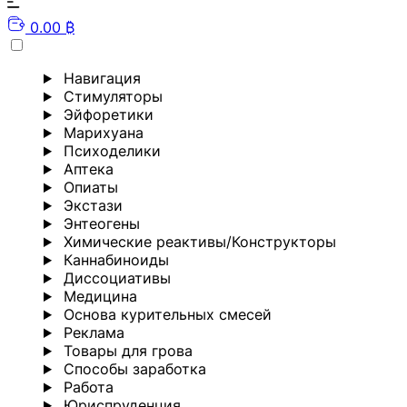
0.00 ₿
Навигация
Стимуляторы
Эйфоретики
Марихуана
Психоделики
Аптека
Опиаты
Экстази
Энтеогены
Химические реактивы/Конструкторы
Каннабиноиды
Диссоциативы
Медицина
Основа курительных смесей
Реклама
Товары для грова
Способы заработка
Работа
Юриспруденция