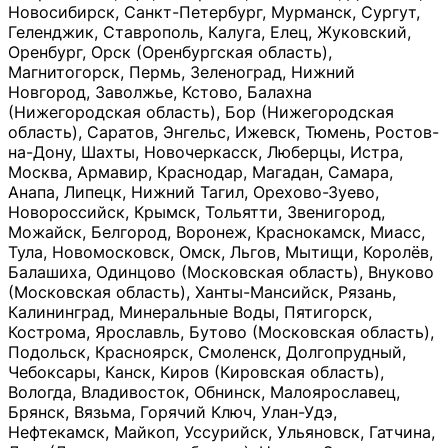
Новосибирск, Санкт-Петербург, Мурманск, Сургут,
Геленджик, Ставрополь, Калуга, Елец, Жуковский,
Оренбург, Орск (Оренбургская область),
Магнитогорск, Пермь, Зеленоград, Нижний
Новгород, Заволжье, Кстово, Балахна
(Нижегородская область), Бор (Нижегородская
область), Саратов, Энгельс, Ижевск, Тюмень, Ростов-
на-Дону, Шахты, Новочеркасск, Люберцы, Истра,
Москва, Армавир, Краснодар, Магадан, Самара,
Анапа, Липецк, Нижний Тагил, Орехово-Зуево,
Новороссийск, Крымск, Тольятти, Звенигород,
Можайск, Белгород, Воронеж, Краснокамск, Миасс,
Тула, Новомосковск, Омск, Льгов, Мытищи, Королёв,
Балашиха, Одинцово (Московская область), Внуково
(Московская область), Ханты-Мансийск, Рязань,
Калининград, Минеральные Воды, Пятигорск,
Кострома, Ярославль, Бутово (Московская область),
Подольск, Красноярск, Смоленск, Долгопрудный,
Чебоксары, Канск, Киров (Кировская область),
Вологда, Владивосток, Обнинск, Малоярославец,
Брянск, Вязьма, Горячий Ключ, Улан-Удэ,
Нефтекамск, Майкоп, Уссурийск, Ульяновск, Гатчина,