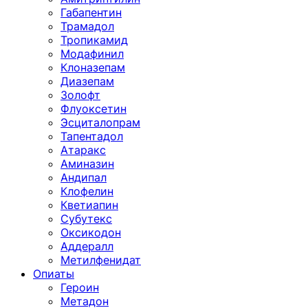
Габапентин
Трамадол
Тропикамид
Модафинил
Клоназепам
Диазепам
Золофт
Флуоксетин
Эсциталопрам
Тапентадол
Атаракс
Аминазин
Андипал
Клофелин
Кветиапин
Субутекс
Оксикодон
Аддералл
Метилфенидат
Опиаты
Героин
Метадон