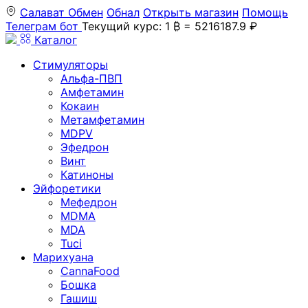
Салават
Обмен
Обнал
Открыть магазин
Помощь
Телеграм бот
Текущий курс: 1 ₿ = 5216187.9 ₽
Каталог
Стимуляторы
Альфа-ПВП
Амфетамин
Кокаин
Метамфетамин
MDPV
Эфедрон
Винт
Катиноны
Эйфоретики
Мефедрон
MDMA
MDA
Tuci
Марихуана
CannaFood
Бошка
Гашиш