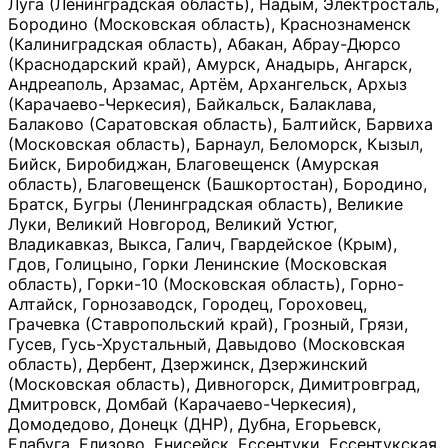
Луга (Ленинградская область), Надым, Электросталь,
Бородино (Московская область), Краснознаменск
(Калиниградская область), Абакан, Абрау-Дюрсо
(Краснодарский край), Амурск, Анадырь, Ангарск,
Андреаполь, Арзамас, Артём, Архангельск, Архыз
(Карачаево-Черкесия), Байкальск, Балаклава,
Балаково (Саратовская область), Балтийск, Барвиха
(Московская область), Барнаул, Беломорск, Кызыл,
Бийск, Биробиджан, Благовещенск (Амурская
область), Благовещенск (Башкортостан), Бородино,
Братск, Бугры (Ленинградская область), Великие
Луки, Великий Новгород, Великий Устюг,
Владикавказ, Выкса, Галич, Гвардейское (Крым),
Гдов, Голицыно, Горки Ленинские (Московская
область), Горки-10 (Московская область), Горно-
Алтайск, Горнозаводск, Городец, Гороховец,
Грачевка (Ставропольский край), Грозный, Грязи,
Гусев, Гусь-Хрустальный, Давыдово (Московская
область), Дербент, Дзержинск, Дзержинский
(Московская область), Дивногорск, Димитровград,
Дмитровск, Домбай (Карачаево-Черкесия),
Домодедово, Донецк (ДНР), Дубна, Егорьевск,
Елабуга, Елизово, Енисейск, Ессентуки, Ессентукская