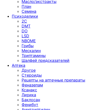
Масло/экстракты
План
Семена
Психоделики
2C
DMT
DO
LSD
NBOME
Грибы
Мескалин
Триптамины
Шалфей предсказателей
Аптека
Другое
Стероиды
Рецепты на аптечные препараты
Феназепам
Ксанакс
Лирика
Баклосан
Фенибут
Амитриптилин