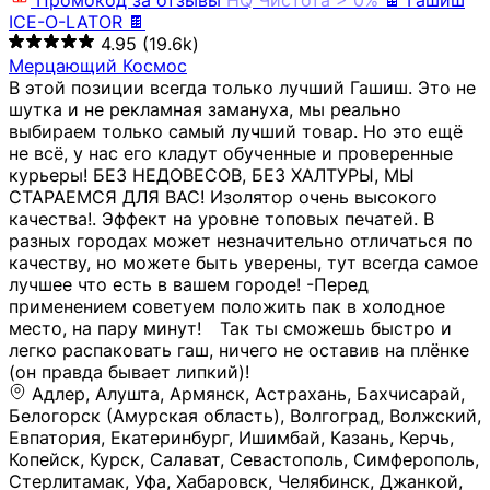
Промокод за отзывы
HQ
Чистота > 0%
🍫 Гашиш
ICE-O-LATOR 🍫
4.95
(19.6k)
Мерцающий Космос
В этой позиции всегда только лучший Гашиш. Это не
шутка и не рекламная замануха, мы реально
выбираем только самый лучший товар. Но это ещё
не всё, у нас его кладут обученные и проверенные
курьеры! БЕЗ НЕДОВЕСОВ, БЕЗ ХАЛТУРЫ, МЫ
СТАРАЕМСЯ ДЛЯ ВАС! Изолятор очень высокого
качества!. Эффект на уровне топовых печатей. В
разных городах может незначительно отличаться по
качеству, но можете быть уверены, тут всегда самое
лучшее что есть в вашем городе! -Перед
применением советуем положить пак в холодное
место, на пару минут!⠀ Так ты сможешь быстро и
легко распаковать гаш, ничего не оставив на плёнке
(он правда бывает липкий)!
Адлер, Алушта, Армянск, Астрахань, Бахчисарай,
Белогорск (Амурская область), Волгоград, Волжский,
Евпатория, Екатеринбург, Ишимбай, Казань, Керчь,
Копейск, Курск, Салават, Севастополь, Симферополь,
Стерлитамак, Уфа, Хабаровск, Челябинск, Джанкой,