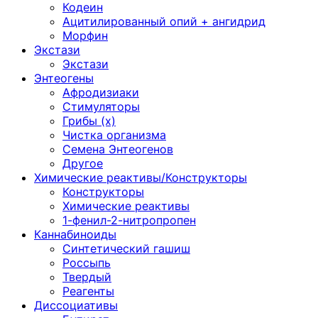
Кодеин
Ацитилированный опий + ангидрид
Морфин
Экстази
Экстази
Энтеогены
Афродизиаки
Стимуляторы
Грибы (х)
Чистка организма
Семена Энтеогенов
Другое
Химические реактивы/Конструкторы
Конструкторы
Химические реактивы
1-фенил-2-нитропропен
Каннабиноиды
Синтетический гашиш
Россыпь
Твердый
Реагенты
Диссоциативы