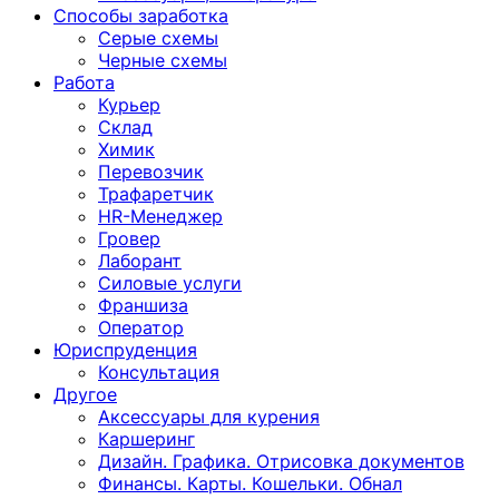
Способы заработка
Серые схемы
Черные схемы
Работа
Курьер
Склад
Химик
Перевозчик
Трафаретчик
HR-Менеджер
Гровер
Лаборант
Силовые услуги
Франшиза
Оператор
Юриспруденция
Консультация
Другoе
Аксессуары для курения
Каршеринг
Дизайн. Графика. Отрисовка документов
Финансы. Карты. Кошельки. Обнал