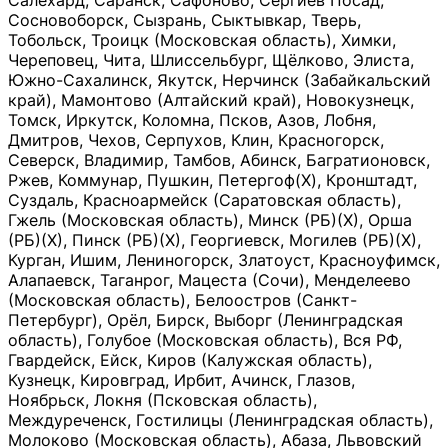
Салехард, Саранск, Сафоново, Сергиев Посад,
Сосновоборск, Сызрань, Сыктывкар, Тверь,
Тобольск, Троицк (Московская область), Химки,
Череповец, Чита, Шлиссельбург, Щёлково, Элиста,
Южно-Сахалинск, Якутск, Нерчинск (Забайкальский
край), Мамонтово (Алтайский край), Новокузнецк,
Томск, Иркутск, Коломна, Псков, Азов, Лобня,
Дмитров, Чехов, Серпухов, Клин, Красногорск,
Северск, Владимир, Тамбов, Абинск, Багратионовск,
Ржев, Коммунар, Пушкин, Петергоф(Х), Кронштадт,
Суздаль, Красноармейск (Саратовская область),
Гжель (Московская область), Минск (РБ)(Х), Орша
(РБ)(Х), Пинск (РБ)(Х), Георгиевск, Могилев (РБ)(Х),
Курган, Ишим, Лениногорск, Златоуст, Красноуфимск,
Алапаевск, Таганрог, Мацеста (Сочи), Менделеево
(Московская область), Белоостров (Санкт-
Петербург), Орёл, Бирск, Выборг (Ленинградская
область), Голубое (Московская область), Вся РФ,
Гвардейск, Ейск, Киров (Калужская область),
Кузнецк, Кировград, Ирбит, Ачинск, Глазов,
Ноябрьск, Локня (Псковская область),
Междуреченск, Гостилицы (Ленинградская область),
Молоково (Московская область), Абаза, Львовский