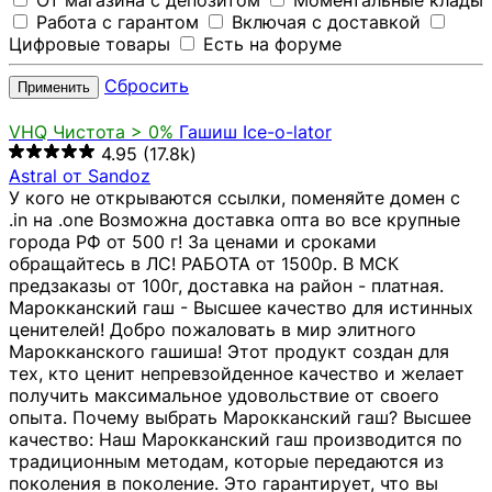
От магазина с депозитом
Моментальные клады
Работа с гарантом
Включая с доставкой
Цифровые товары
Есть на форуме
Сбросить
Применить
VHQ
Чистота > 0%
Гашиш Ice-o-lator
4.95
(17.8k)
Astral от Sandoz
У кого не открываются ссылки, поменяйте домен с
.in на .one Возможна доставка опта во все крупные
города РФ от 500 г! За ценами и сроками
обращайтесь в ЛС! РАБОТА от 1500р. В МСК
предзаказы от 100г, доставка на район - платная.
Марокканский гаш - Высшее качество для истинных
ценителей! Добро пожаловать в мир элитного
Марокканского гашиша! Этот продукт создан для
тех, кто ценит непревзойденное качество и желает
получить максимальное удовольствие от своего
опыта. Почему выбрать Марокканский гаш? Высшее
качество: Наш Марокканский гаш производится по
традиционным методам, которые передаются из
поколения в поколение. Это гарантирует, что вы