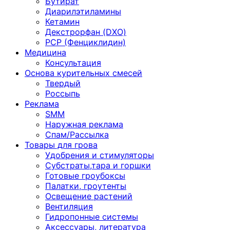
Бутират
Диарилэтиламины
Кетамин
Декстрорфан (DXO)
PCP (Фенциклидин)
Медицина
Консультация
Основа курительных смесей
Твердый
Россыпь
Реклама
SMM
Наружная реклама
Спам/Рассылка
Товары для грова
Удобрения и стимуляторы
Субстраты,тара и горшки
Готовые гроубоксы
Палатки, гроутенты
Освещение растений
Вентиляция
Гидропонные системы
Аксессуары, литература