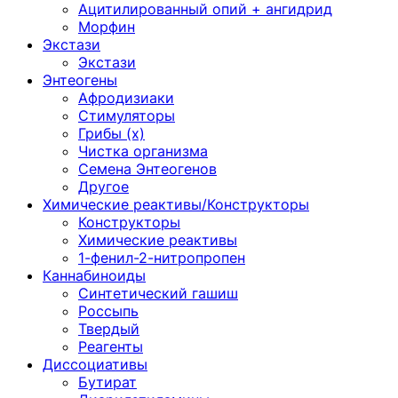
Ацитилированный опий + ангидрид
Морфин
Экстази
Экстази
Энтеогены
Афродизиаки
Стимуляторы
Грибы (х)
Чистка организма
Семена Энтеогенов
Другое
Химические реактивы/Конструкторы
Конструкторы
Химические реактивы
1-фенил-2-нитропропен
Каннабиноиды
Синтетический гашиш
Россыпь
Твердый
Реагенты
Диссоциативы
Бутират