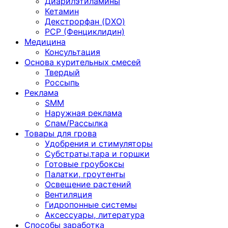
Диарилэтиламины
Кетамин
Декстрорфан (DXO)
PCP (Фенциклидин)
Медицина
Консультация
Основа курительных смесей
Твердый
Россыпь
Реклама
SMM
Наружная реклама
Спам/Рассылка
Товары для грова
Удобрения и стимуляторы
Субстраты,тара и горшки
Готовые гроубоксы
Палатки, гроутенты
Освещение растений
Вентиляция
Гидропонные системы
Аксессуары, литература
Способы заработка