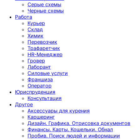
Серые схемы
Черные схемы
Работа
Курьер
Склад
Химик
Перевозчик
Трафаретчик
HR-Менеджер
Гровер
Лаборант
Силовые услуги
Франшиза
Оператор
Юриспруденция
Консультация
Другoе
Аксессуары для курения
Каршеринг
Дизайн. Графика. Отрисовка документов
Финансы. Карты. Кошельки. Обнал
Пробив. Поиск людей и информации