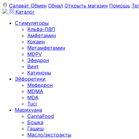
Салават
Обмен
Обнал
Открыть магазин
Помощь
Те
Каталог
Стимуляторы
Альфа-ПВП
Амфетамин
Кокаин
Метамфетамин
MDPV
Эфедрон
Винт
Катиноны
Эйфоретики
Мефедрон
MDMA
MDA
Tuci
Марихуана
CannaFood
Бошка
Гашиш
Масло/экстракты