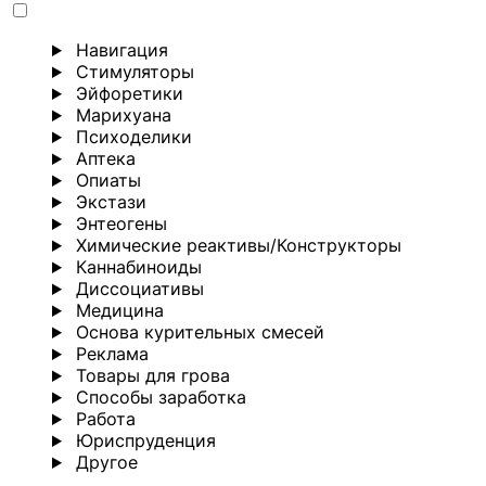
Навигация
Стимуляторы
Эйфоретики
Марихуана
Психоделики
Аптека
Опиаты
Экстази
Энтеогены
Химические реактивы/Конструкторы
Каннабиноиды
Диссоциативы
Медицина
Основа курительных смесей
Реклама
Товары для грова
Способы заработка
Работа
Юриспруденция
Другoе