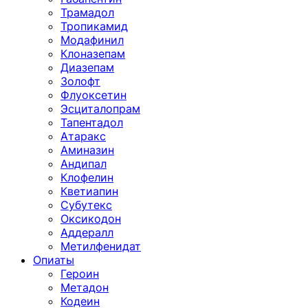
Трамадол
Тропикамид
Модафинил
Клоназепам
Диазепам
Золофт
Флуоксетин
Эсциталопрам
Тапентадол
Атаракс
Аминазин
Андипал
Клофелин
Кветиапин
Субутекс
Оксикодон
Аддералл
Метилфенидат
Опиаты
Героин
Метадон
Кодеин