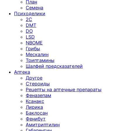
План
Семена
Психоделики
2C
DMT
DO
LSD
NBOME
Грибы
Мескалин
Триптамины
Шалфей предсказателей
Аптека
Другое
Стероиды
Рецепты на аптечные препараты
Феназепам
Ксанакс
Лирика
Баклосан
Фенибут
Амитриптилин
Габапентин