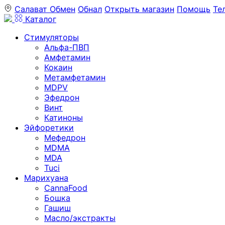
Салават
Обмен
Обнал
Открыть магазин
Помощь
Те
Каталог
Стимуляторы
Альфа-ПВП
Амфетамин
Кокаин
Метамфетамин
MDPV
Эфедрон
Винт
Катиноны
Эйфоретики
Мефедрон
MDMA
MDA
Tuci
Марихуана
CannaFood
Бошка
Гашиш
Масло/экстракты