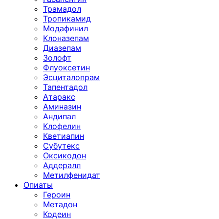
Трамадол
Тропикамид
Модафинил
Клоназепам
Диазепам
Золофт
Флуоксетин
Эсциталопрам
Тапентадол
Атаракс
Аминазин
Андипал
Клофелин
Кветиапин
Субутекс
Оксикодон
Аддералл
Метилфенидат
Опиаты
Героин
Метадон
Кодеин