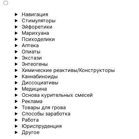
Навигация
Стимуляторы
Эйфоретики
Марихуана
Психоделики
Аптека
Опиаты
Экстази
Энтеогены
Химические реактивы/Конструкторы
Каннабиноиды
Диссоциативы
Медицина
Основа курительных смесей
Реклама
Товары для грова
Способы заработка
Работа
Юриспруденция
Другoе