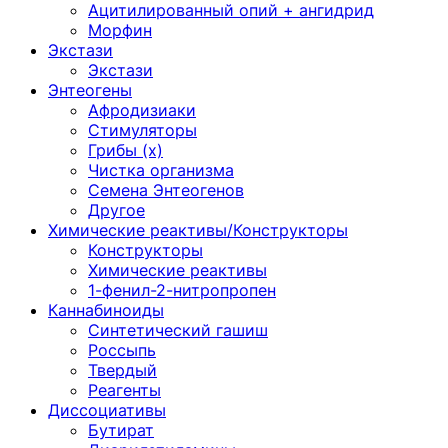
Ацитилированный опий + ангидрид
Морфин
Экстази
Экстази
Энтеогены
Афродизиаки
Стимуляторы
Грибы (х)
Чистка организма
Семена Энтеогенов
Другое
Химические реактивы/Конструкторы
Конструкторы
Химические реактивы
1-фенил-2-нитропропен
Каннабиноиды
Синтетический гашиш
Россыпь
Твердый
Реагенты
Диссоциативы
Бутират