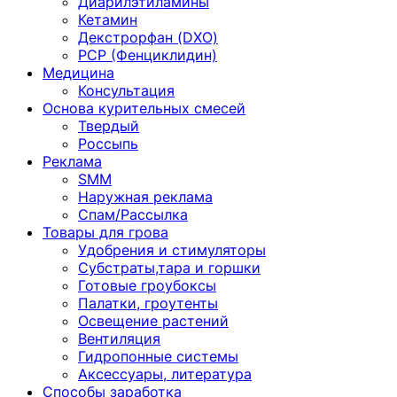
Диарилэтиламины
Кетамин
Декстрорфан (DXO)
PCP (Фенциклидин)
Медицина
Консультация
Основа курительных смесей
Твердый
Россыпь
Реклама
SMM
Наружная реклама
Спам/Рассылка
Товары для грова
Удобрения и стимуляторы
Субстраты,тара и горшки
Готовые гроубоксы
Палатки, гроутенты
Освещение растений
Вентиляция
Гидропонные системы
Аксессуары, литература
Способы заработка