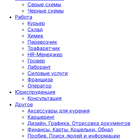
Серые схемы
Черные схемы
Работа
Курьер
Склад
Химик
Перевозчик
Трафаретчик
HR-Менеджер
Гровер
Лаборант
Силовые услуги
Франшиза
Оператор
Юриспруденция
Консультация
Другoе
Аксессуары для курения
Каршеринг
Дизайн. Графика. Отрисовка документов
Финансы. Карты. Кошельки. Обнал
Пробив. Поиск людей и информации