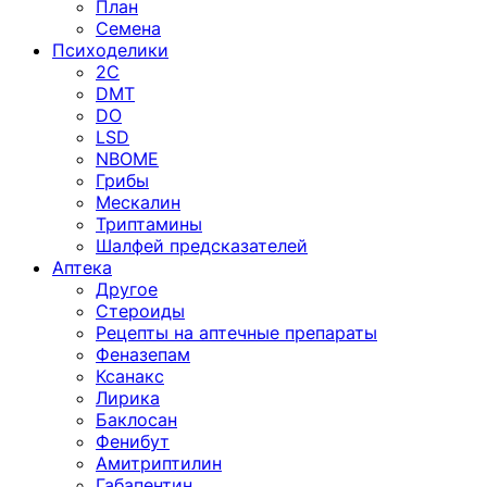
План
Семена
Психоделики
2C
DMT
DO
LSD
NBOME
Грибы
Мескалин
Триптамины
Шалфей предсказателей
Аптека
Другое
Стероиды
Рецепты на аптечные препараты
Феназепам
Ксанакс
Лирика
Баклосан
Фенибут
Амитриптилин
Габапентин