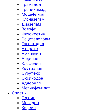
Трамадол
Тропикамид
Модафинил
Клоназепам
Диазепам
Золофт
Флуоксетин
Эсциталопрам
Тапентадол
Атаракс
Аминазин
Андипал
Клофелин
Кветиапин
Субутекс
Оксикодон
Аддералл
Метилфенидат
Опиаты
Героин
Метадон
Кодеин