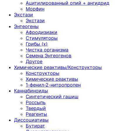
Ацитилированный опий + ангидрид
Морфин
Экстази
Экстази
Энтеогены
Афродизиаки
Стимуляторы
Грибы (х)
Чистка организма
Семена Энтеогенов
Другое
Химические реактивы/Конструкторы
Конструкторы
Химические реактивы
1-фенил-2-нитропропен
Каннабиноиды
Синтетический гашиш
Россыпь
Твердый
Реагенты
Диссоциативы
Бутират