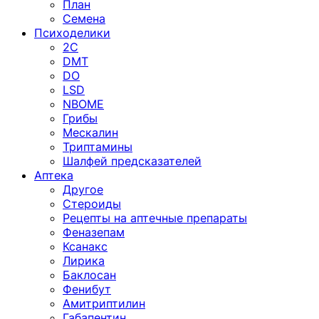
План
Семена
Психоделики
2C
DMT
DO
LSD
NBOME
Грибы
Мескалин
Триптамины
Шалфей предсказателей
Аптека
Другое
Стероиды
Рецепты на аптечные препараты
Феназепам
Ксанакс
Лирика
Баклосан
Фенибут
Амитриптилин
Габапентин