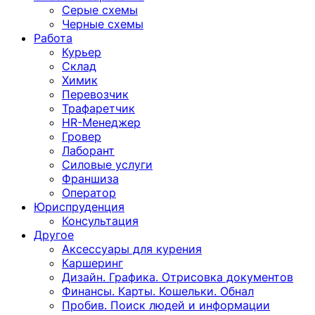
Серые схемы
Черные схемы
Работа
Курьер
Склад
Химик
Перевозчик
Трафаретчик
HR-Менеджер
Гровер
Лаборант
Силовые услуги
Франшиза
Оператор
Юриспруденция
Консультация
Другoе
Аксессуары для курения
Каршеринг
Дизайн. Графика. Отрисовка документов
Финансы. Карты. Кошельки. Обнал
Пробив. Поиск людей и информации