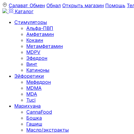
Салават
Обмен
Обнал
Открыть магазин
Помощь
Те
Каталог
Стимуляторы
Альфа-ПВП
Амфетамин
Кокаин
Метамфетамин
MDPV
Эфедрон
Винт
Катиноны
Эйфоретики
Мефедрон
MDMA
MDA
Tuci
Марихуана
CannaFood
Бошка
Гашиш
Масло/экстракты