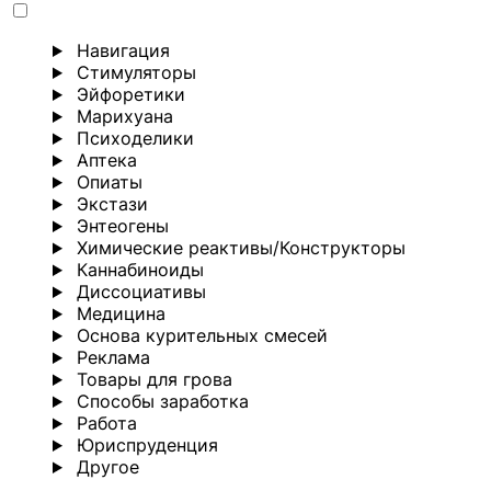
Навигация
Стимуляторы
Эйфоретики
Марихуана
Психоделики
Аптека
Опиаты
Экстази
Энтеогены
Химические реактивы/Конструкторы
Каннабиноиды
Диссоциативы
Медицина
Основа курительных смесей
Реклама
Товары для грова
Способы заработка
Работа
Юриспруденция
Другoе