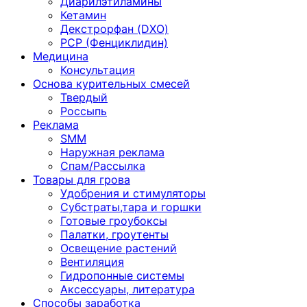
Диарилэтиламины
Кетамин
Декстрорфан (DXO)
PCP (Фенциклидин)
Медицина
Консультация
Основа курительных смесей
Твердый
Россыпь
Реклама
SMM
Наружная реклама
Спам/Рассылка
Товары для грова
Удобрения и стимуляторы
Субстраты,тара и горшки
Готовые гроубоксы
Палатки, гроутенты
Освещение растений
Вентиляция
Гидропонные системы
Аксессуары, литература
Способы заработка