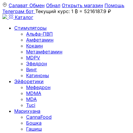
Салават
Обмен
Обнал
Открыть магазин
Помощь
Телеграм бот
Текущий курс: 1 ₿ = 5216187.9 ₽
Каталог
Стимуляторы
Альфа-ПВП
Амфетамин
Кокаин
Метамфетамин
MDPV
Эфедрон
Винт
Катиноны
Эйфоретики
Мефедрон
MDMA
MDA
Tuci
Марихуана
CannaFood
Бошка
Гашиш