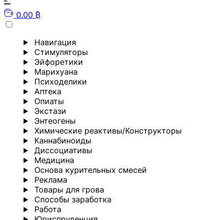
0.00 ₿
Навигация
Стимуляторы
Эйфоретики
Марихуана
Психоделики
Аптека
Опиаты
Экстази
Энтеогены
Химические реактивы/Конструкторы
Каннабиноиды
Диссоциативы
Медицина
Основа курительных смесей
Реклама
Товары для грова
Способы заработка
Работа
Юриспруденция