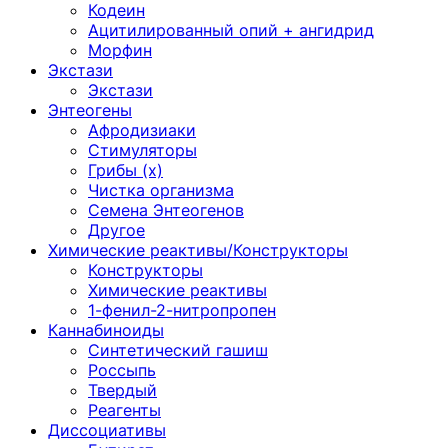
Кодеин
Ацитилированный опий + ангидрид
Морфин
Экстази
Экстази
Энтеогены
Афродизиаки
Стимуляторы
Грибы (х)
Чистка организма
Семена Энтеогенов
Другое
Химические реактивы/Конструкторы
Конструкторы
Химические реактивы
1-фенил-2-нитропропен
Каннабиноиды
Синтетический гашиш
Россыпь
Твердый
Реагенты
Диссоциативы