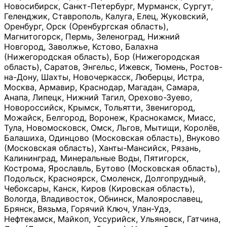
Новосибирск, Санкт-Петербург, Мурманск, Сургут,
Геленджик, Ставрополь, Калуга, Елец, Жуковский,
Оренбург, Орск (Оренбургская область),
Магнитогорск, Пермь, Зеленоград, Нижний
Новгород, Заволжье, Кстово, Балахна
(Нижегородская область), Бор (Нижегородская
область), Саратов, Энгельс, Ижевск, Тюмень, Ростов-
на-Дону, Шахты, Новочеркасск, Люберцы, Истра,
Москва, Армавир, Краснодар, Магадан, Самара,
Анапа, Липецк, Нижний Тагил, Орехово-Зуево,
Новороссийск, Крымск, Тольятти, Звенигород,
Можайск, Белгород, Воронеж, Краснокамск, Миасс,
Тула, Новомосковск, Омск, Льгов, Мытищи, Королёв,
Балашиха, Одинцово (Московская область), Внуково
(Московская область), Ханты-Мансийск, Рязань,
Калининград, Минеральные Воды, Пятигорск,
Кострома, Ярославль, Бутово (Московская область),
Подольск, Красноярск, Смоленск, Долгопрудный,
Чебоксары, Канск, Киров (Кировская область),
Вологда, Владивосток, Обнинск, Малоярославец,
Брянск, Вязьма, Горячий Ключ, Улан-Удэ,
Нефтекамск, Майкоп, Уссурийск, Ульяновск, Гатчина,