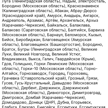
Луга (Ленинградская область), Надым, Электросталь,
Бородино (Московская область), Краснознаменск
(Калиниградская область), Абакан, Абрау-Дюрсо
(Краснодарский край), Амурск, Анадырь, Ангарск,
Андреаполь, Арзамас, Артём, Архангельск, Архыз
(Карачаево-Черкесия), Байкальск, Балаклава,
Балаково (Саратовская область), Балтийск, Барвиха
(Московская область), Барнаул, Беломорск, Кызыл,
Бийск, Биробиджан, Благовещенск (Амурская
область), Благовещенск (Башкортостан), Бородино,
Братск, Бугры (Ленинградская область), Великие
Луки, Великий Новгород, Великий Устюг,
Владикавказ, Выкса, Галич, Гвардейское (Крым),
Гдов, Голицыно, Горки Ленинские (Московская
область), Горки-10 (Московская область), Горно-
Алтайск, Горнозаводск, Городец, Гороховец,
Грачевка (Ставропольский край), Грозный, Грязи,
Гусев, Гусь-Хрустальный, Давыдово (Московская
область), Дербент, Дзержинск, Дзержинский
(Московская область), Дивногорск, Димитровград,
Дмитровск, Домбай (Карачаево-Черкесия),
Домодедово, Донецк (ДНР), Дубна, Егорьевск,
Елабуга, Елизово, Енисейск, Ессентуки, Ессентукская