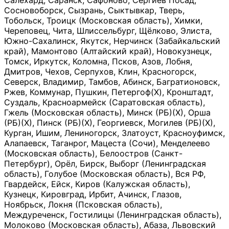
Салехард, Саранск, Сафоново, Сергиев Посад,
Сосновоборск, Сызрань, Сыктывкар, Тверь,
Тобольск, Троицк (Московская область), Химки,
Череповец, Чита, Шлиссельбург, Щёлково, Элиста,
Южно-Сахалинск, Якутск, Нерчинск (Забайкальский
край), Мамонтово (Алтайский край), Новокузнецк,
Томск, Иркутск, Коломна, Псков, Азов, Лобня,
Дмитров, Чехов, Серпухов, Клин, Красногорск,
Северск, Владимир, Тамбов, Абинск, Багратионовск,
Ржев, Коммунар, Пушкин, Петергоф(Х), Кронштадт,
Суздаль, Красноармейск (Саратовская область),
Гжель (Московская область), Минск (РБ)(Х), Орша
(РБ)(Х), Пинск (РБ)(Х), Георгиевск, Могилев (РБ)(Х),
Курган, Ишим, Лениногорск, Златоуст, Красноуфимск,
Алапаевск, Таганрог, Мацеста (Сочи), Менделеево
(Московская область), Белоостров (Санкт-
Петербург), Орёл, Бирск, Выборг (Ленинградская
область), Голубое (Московская область), Вся РФ,
Гвардейск, Ейск, Киров (Калужская область),
Кузнецк, Кировград, Ирбит, Ачинск, Глазов,
Ноябрьск, Локня (Псковская область),
Междуреченск, Гостилицы (Ленинградская область),
Молоково (Московская область), Абаза, Львовский