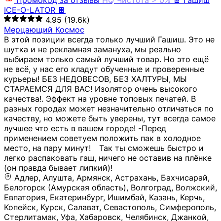
Промокод за отзывы
HQ
Чистота > 0%
🍫 Гашиш
ICE-O-LATOR 🍫
4.95
(19.6k)
Мерцающий Космос
В этой позиции всегда только лучший Гашиш. Это не
шутка и не рекламная замануха, мы реально
выбираем только самый лучший товар. Но это ещё
не всё, у нас его кладут обученные и проверенные
курьеры! БЕЗ НЕДОВЕСОВ, БЕЗ ХАЛТУРЫ, МЫ
СТАРАЕМСЯ ДЛЯ ВАС! Изолятор очень высокого
качества!. Эффект на уровне топовых печатей. В
разных городах может незначительно отличаться по
качеству, но можете быть уверены, тут всегда самое
лучшее что есть в вашем городе! -Перед
применением советуем положить пак в холодное
место, на пару минут!⠀ Так ты сможешь быстро и
легко распаковать гаш, ничего не оставив на плёнке
(он правда бывает липкий)!
Адлер, Алушта, Армянск, Астрахань, Бахчисарай,
Белогорск (Амурская область), Волгоград, Волжский,
Евпатория, Екатеринбург, Ишимбай, Казань, Керчь,
Копейск, Курск, Салават, Севастополь, Симферополь,
Стерлитамак, Уфа, Хабаровск, Челябинск, Джанкой,