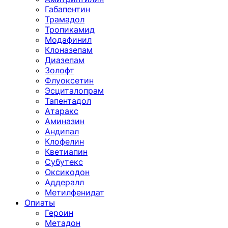
Габапентин
Трамадол
Тропикамид
Модафинил
Клоназепам
Диазепам
Золофт
Флуоксетин
Эсциталопрам
Тапентадол
Атаракс
Аминазин
Андипал
Клофелин
Кветиапин
Субутекс
Оксикодон
Аддералл
Метилфенидат
Опиаты
Героин
Метадон