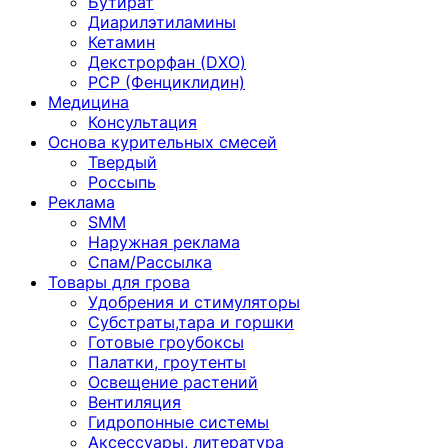
Бутират
Диарилэтиламины
Кетамин
Декстрорфан (DXO)
PCP (Фенциклидин)
Медицина
Консультация
Основа курительных смесей
Твердый
Россыпь
Реклама
SMM
Наружная реклама
Спам/Рассылка
Товары для грова
Удобрения и стимуляторы
Субстраты,тара и горшки
Готовые гроубоксы
Палатки, гроутенты
Освещение растений
Вентиляция
Гидропонные системы
Аксессуары, литература