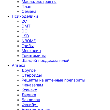
Масло/экстракты
План
Семена
Психоделики
2C
DMT
DO
LSD
NBOME
Грибы
Мескалин
Триптамины
Шалфей предсказателей
Аптека
Другое
Стероиды
Рецепты на аптечные препараты
Феназепам
Ксанакс
Лирика
Баклосан
Фенибут
Амитриптилин