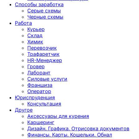
Способы заработка
Серые схемы
Черные схемы
Работа
Курьер
Склад
Химик
Перевозчик
Трафаретчик
HR-Менеджер
Гровер
Лаборант
Силовые услуги
Франшиза
Оператор
Юриспруденция
Консультация
Другoе
Аксессуары для курения
Каршеринг
Дизайн. Графика. Отрисовка документов
Финансы. Карты. Кошельки. Обнал