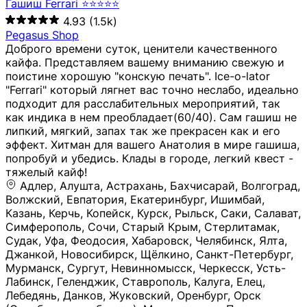
Гашиш Ferrari ⭐⭐⭐⭐⭐
4.93
(1.5k)
Pegasus Shop
Доброго времени суток, ценители качественного
кайфа. Представляем вашему вниманию свежую и
поистине хорошую "конскую печать". Ice-o-lator
"Ferrari" который лягнет вас точно неслабо, идеально
подходит для расслабительных мероприятий, так
как индика в нем преобладает(60/40). Сам гашиш не
липкий, мягкий, запах так же прекрасен как и его
эффект. Хитман для вашего Анатолия в мире гашиша,
попробуй и убедись. Клады в городе, легкий квест -
тяжелый кайф!
Адлер, Алушта, Астрахань, Бахчисарай, Волгоград, Волжский, Евпатория, Екатеринбург, Ишимбай, Казань, Керчь, Копейск, Курск, Рыльск, Саки, Салават, Симферополь, Сочи, Старый Крым, Стерлитамак, Судак, Уфа, Феодосия, Хабаровск, Челябинск, Ялта, Джанкой, Новосибирск, Щёлкино, Санкт-Петербург, Мурманск, Сургут, Невинномысск, Черкесск, Усть-Лабинск, Геленджик, Ставрополь, Калуга, Елец, Лебедянь, Данков, Жуковский, Оренбург, Орск (Оренбургская область), Магнитогорск, Пермь, Зеленоград, Солнечногорск, Нижний Новгород, Лысково, Заволжье, Кстово, Балахна (Нижегородская область), Богородск, Бор (Нижегородская область), Саратов, Энгельс, Ижевск, Тюмень, Ростов-на-Дону, Шахты, Новочеркасск, Батайск, Аксай, Люберцы, Истра, Москва, Армавир, Краснодар, Магадан, Самара, Анапа, Славянск-на-Кубани, Чаплыгин, Липецк, Нижний Тагил, Орехово-Зуево, Усть-Джегута, Лянтор, Нефтеюганск, Пыть-Ях, Урень, Ветлуга, Шахунья, Новороссийск, Крымск, Тимашёвск, Тольятти, Воткинск, Звенигород, Руза, Можайск, Белгород, Воронеж, Соликамск, Нытва, Лысьва (Пермский край), Чусовой, Кунгур, Краснокамск, Миасс, Губаха, Тула, Новомосковск, Донской, Омск, Льгов, Мытищи, Королёв, Ивантеевка, Балашиха, Семилуки, Кудымкар, Старый Оскол, Оса (Пермский край), Одинцово (Московская область), Ханты-Мансийск, Лабинск, Темрюк, Курганинск, Белореченск (Краснодарский край), Алупкa, Губкин, Рязань, Калининград, Усть-Илимск, Фрязино, Минеральные Воды, Пятигорск, Кострома, Ярославль, Коркино, Верхняя Пышма, Подольск, Красноярск, Смоленск, Долгопрудный, Чебоксары, Калачинск, Канск, Киров (Кировская область), Вологда, Рославль, Владивосток, Обнинск, Балабаново (Калужская область), Малоярославец, Брянск, Видное, Ярцево, Вязьма, Гагарин, Приволжск, Фурманов, Чайковский, Кинешма, Горячий Ключ, Улан-Удэ, Туймазы, Дюртюли, Альметьевск, Нефтекамск, Хадыженск, Апшеронск, Майкоп, Уссурийск, Ульяновск, Гатчина, Луга (Ленинградская область), Надым, Ногинск, Электросталь, Железнодорожный (Московская область), Бутурлиновка, Кириллов, Краснознаменск (Калиниградская область), Мышкин, Томмот, Холм, Абакан, Абдулино, Агидель, Агрыз, Адыгейск, Азнакаево, Алатырь, Алдан, Алейск, Александров, Александровск, Алексеевка (Белгородская обл.), Алексин, Амурск, Анадырь, Ангарск, Андреаполь, Анжеро-Судженск, Анива, Апатиты, Арамиль, Ардон, Арзамас, Аркадак, Арсеньев, Артём, Артёмовский, Архангельск, Асбест, Асино, Аткарск, Ахтубинск, Аша, Бабаево (Вологодская область), Бавлы (Республика Татарстан), Байкальск, Бакал, Баксан, Балаклава, Балаково (Саратовская область), Балашов (Саратовская область), Балтийск, Барабинск, Барнаул, Барыш (Ульяновская область), Бежецк, Белая Калитва (Ростовская область), Белебей, Белогорск (Крым), Белозерск, Белокуриха, Беломорск, Белоозёрский (Московская область), Белорецк (Республика Башкортостан), Кызыл, Белоярский (Ханты-Мансийский АО), Бердск, Березники (Пермский край), Берёзовский (Кемеровская область), Берёзовский (Свердловская область), Беслан, Бийск, Бикин, Билибино, Биробиджан, Благовещенск (Амурская область), Благовещенск (Башкортостан), Бобров, Богородицк, Боготол, Богучар, Бокситогорск (Ленинградская область), Бологое (Тверская область), Болхов, Большой Камень (Приморский край), Борисоглебск (Воронежская область), Боровичи (Новгородская область), Боровск, Бородино, Братск, Бронницы (Московская область), Бугульма (Республика Татарстан), Бугуруслан (Оренбургская область), Буинск, Буй, Буйнакск, Валдай, Валуйки, Велиж, Великие Луки, Великий Новгород, Великий Устюг, Вельск, Венёв, Верещагино, Верхнеуральск, Верхний Уфалей, Верхняя Салда, Верхняя Тура, Весьегонск, Вилючинск, Вихоревка, Вичуга, Владикавказ, Волгодонск, Волгореченск, Володарск, Волосово, Волчанск, Вольск, Воркута, Ворсма, Всеволожск (Ленинградская область), Вуктыл, Выкса, Высоковск, Высоцк, Вытегра, Вышний Волочёк, Вяземский, Вязники, Вятские Поляны, Нея, Шилка, Гаврилов Посад, Гаврилов-Ям, Гай, Галич, Гдов, Голицыно, Горно-Алтайск, Горнозаводск, Горняк, Городец, Гороховец, Гремячинск, Грозный, Грязи, Грязовец, Губкинский, Гуково, Гулькевичи, Гурьевск (Калининградская область), Гурьевск (Кемеровская область), Гусев, Гусь-Хрустальный, Давлеканово, Далматово, Дальнегорск, Дегтярск, Дедовск, Демидов, Дербент, Десногорск, Дзержинск, Дзержинский (Московская область), Дивногорск, Димитровград, Дмитровск, Дно, Добрянка, Долинск, Домодедово, Донецк (ДНР), Дорогобуж, Дрезна, Дубна, Дудинка, Духовщина, Дятьково, Егорьевск, Елабуга, Елизово, Ельня (Будет изменено название), Емва, Енисейск, Ермолино, Ершов, Ессентуки, Ефремов, Железноводск, Железногорск (Красноярский край), Железногорск (Курская область), Железногорск-Илимский, Жигулёвск, Жиздра, Жирновск, Жуков, Жуковка, Заводоуковск, Заволжск, Задонск, Заинск, Заозёрный, Заозёрск, Западная Двина, Заполярный, Зарайск, Заречный (Пензенская область), Заречный (Свердловская область), Заринск, Звенигово, Зверево, Зеленогорск ( Ленинградская обл. ), Зеленоградск, Зеленодольск, Зеленокумск, Зерноград, Зима, Змеиногорск, Зубцов, Ивангород, Иваново, Ивдель, Избербаш, Изобильный, Иланский, Инза, Инкерман, Инта, Ипатово, Искитим, Йошкар-Ола, Кадников, Калач, Калач-на-Дону, Калининск, Калтан, Калязин, Камбарка, Каменка (Пензенская область), Каменногорск (Ленинградская область), Каменск-Уральский, Каменск-Шахтинский, Камень-на-Оби, Камешково, Камышин, Канаш, Кандалакша, Карабаново, Карабаш, Карачаевск, Каргат, Каргополь, Карпинск, Карталы, Касимов, Касли, Каспийск, Катав-Ивановск, Катайск, Качканар, Кашин, Кашира, Кемерово, Кемь, Кизел, Кизилюрт, Кизляр, Кимовск, Кимры, Кингисепп, Кинель, Киреевск, Киренск, Киржач, Кириши, Кирово-Чепецк, Кировск (Ленинградская область), Кировск (Мурманская область), Кирсанов, Киселёвск, Кисловодск, Климовск, Клинцы, Княгинино, Ковдор, Ковров, Когалым, Козельск, Козьмодемьянск, Кола, Кологрив, Колпашево, Колпино, Кольчугино, Комсомольск, Комсомольск-на-Амуре, Конаково, Кондопога, Кондрово, Константиновск, Кораблино, Кореновск, Корсаков, Коряжма, Костерёво, Костомукша, Котельники, Котельниково, Котельнич, Котлас, Котовск, Кохма, Красноармейск (Московская область), Краснозаводск, Краснознаменск (Московская область), Краснокаменск, Краснослободск (Волгоградская область), Краснотурьинск, Красноуральск, Красный Сулин, Кремёнки, Кропоткин, Кубинка, Кувшиново (Тверская область), Кудрово, Кулебаки, Кумертау, Курлово, Куровское, Куртамыш, Курчатов, Куса, Кушва, Кыштым, Лабытнанги, Лагань, Лаишево (Республика Татарстан), Лакинск, Лангепас, Лахденпохья, Ленинск-Кузнецкий, Ленск (Республика Саха), Лермонтов (Ставропольский край), Лесозаводск (Приморский край), Лесосибирск, Ливны (Орловская область), Ликино-Дулёво, Липки (Тульская область), Лиски (Воронежская область), Лихославль, Лодейное Поле, Ломоносов (Санкт-Петербург), Лосино-Петровский, Лукоянов, Луховицы, Лыткарино, Любань (Ленинградская область), Любим, Людиново, Магас, Майский, Макаров, Малая Вишера, Малгобек, Мамадыш, Мамоново, Мантурово, Маркс, Махачкала, Мглин, Мегион, Медвежьегорск, Медногорск, Медынь, Меленки, Мелеуз, Менделеевск, Мещовск, Микунь, Миллерово, Минусинск, Миньяр, Мирный (Архангельская область), Мирный (Якутия), Михайловка (Город), Михайловск (Свердловская область), Михайловск (Ставропольский край), Могоча, Можга, Моздок, Мончегорск, Морозовск, Моршанск, Мосальск, Муравленко, Мурино, Муром, Мценск, Мыски, Набережные Челны, Навашино (Нижегородская область), Назарово (Красноярский край), Назрань, Нальчик, Наро-Фоминск, Нарткала, Нарьян-Мар, Находка, Невель (Псковская область), Невельск, Невьянск, Нелидово (Тверская область), Неман, Нерехта (Костромская область), Нерюнгри, Нестеров, Нефтегорск (Самарская область), Нефтекумск, Нижневартовск, Нижнекамск (Республика Татарстан), Нижнеудинск, Нижние Серги, Нижний Ломов, Нижняя Тура, Николаевск-на-Амуре, Никольск (Вологодская область), Никольск (Пензенская область), Новая Ладога, Новая Ляля, Новоалександровск, Новоалтайск, Нововоронеж, Новодвинск, Новозыбков, Новокубанск, Новокуйбышевск, Новомичуринск, Новопавловск, Новоржев, Новосокольники, Новотроицк, Новоульяновск, Новоуральск, Новохопёрск, Новочебоксарск, Новошахтинск, Новый Оскол, Новый Уренгой, Норильск, Нурлат, Нягань, Нязепетровск, Няндома, Облучье, Обоянь, Озёрск (Калининградская область), Озёрск (Челябинская область), Озёры, Октябрьск (Самарская область), Октябрьский (Башкортостан), Окуловка (Новгородская область), Оленегорск, Олонец, Онега, Опочка, Осинники, Осташков, Остров, Острогожск, Отрадный, Оха, Павлово, Павловск (Воронежская область), Павловск (Санкт-Петербург), Павловский Посад, Партизанск, Певек, Пенза, Первоуральск, Перевоз, Пересвет, Переславль-Залесский, Пестово (Новгородская область), Петрозаводск, Петропавловск-Камчатский, Печоры, Пикалёво, Пионерский, Питкяранта, Плавск, Плёс, Подпорожье, Покачи, Покров, Покровск, Полесск, Полысаево, Полярные Зори, Полярный, Поронайск, Порхов, Похвистнево, Почеп, Починок, Пошехонье, Правдинск, Приморск (Калининградская область), Приморско-Ахтарск, Приозерск, Прокопьевск, Протвино, Прохладный, Пугачёв, Пудож, Пустошка, Пушкино, Пущино, Пыталово, Радужный (Владимирская область), Радужный (Ханты-Мансийский АО), Райчихинск, Раменское, Рассказово, Ревда, Реж, Реутов, Родники, Россошь, Ростов (Ярославская обл.), Рошаль, Ртищево, Рубцовск, Рузаевка, Рыбинск, Рыбное, Ряжск, Салехард, Сальск, Саранск, Сарапул, Саров, Сасово, Сатка, Сафоново, Саяногорск, Саянск, Светлогорск, Светлоград, Светлый, Светогорск (Ленинградская область), Свободный, Себеж, Северобайкальск, Северодвинск, Североуральск, Сегежа, Семикаракорск, Сенгилей, Серафимович, Сергач, Сергиев Посад, Сердобск, Сертолово (Ленинградская область), Сестрорецк (Ленинградская область), Сибай, Скопин, Славгород, Сланцы, Слободской, Слюдянка, Собинка, Советск (Кировская область), Советск (Калининградская область), Советск (Тульская область), Советская Гавань, Советский (Ханты-Мансийский АО), Сокол (Вологодская область), Солигалич, Соль-Илецк, Сольцы, Сортавала, Сосенский, Сосновоборск, Сосновый Бор (Ленинградская область), Сосногорск, Спас-Клепики, Спасск-Рязанский, С