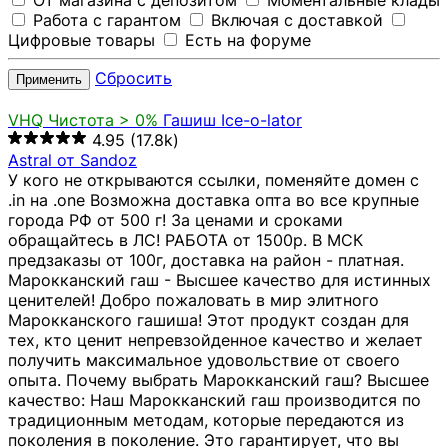
От магазина с депозитом
Моментальные клады
Работа с гарантом
Включая с доставкой
Цифровые товары
Есть на форуме
Сбросить
Применить
VHQ
Чистота > 0%
Гашиш Ice-o-lator
4.95
(17.8k)
Astral от Sandoz
У кого не открываются ссылки, поменяйте домен с
.in на .one Возможна доставка опта во все крупные
города РФ от 500 г! За ценами и сроками
обращайтесь в ЛС! РАБОТА от 1500р. В МСК
предзаказы от 100г, доставка на район - платная.
Марокканский гаш - Высшее качество для истинных
ценителей! Добро пожаловать в мир элитного
Марокканского гашиша! Этот продукт создан для
тех, кто ценит непревзойденное качество и желает
получить максимальное удовольствие от своего
опыта. Почему выбрать Марокканский гаш? Высшее
качество: Наш Марокканский гаш производится по
традиционным методам, которые передаются из
поколения в поколение. Это гарантирует, что вы